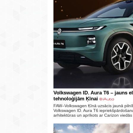
Volkswagen ID. Aura T6 – jauns 
tehnoloģijām Ķīnai
FAW–Volkswagen Ķīnā uzsācis jaunā pilnīb
Volkswagen ID. Aura T6 iepriekšpārdošanu.
arhitektūras un aprīkots ar Carizon viedā