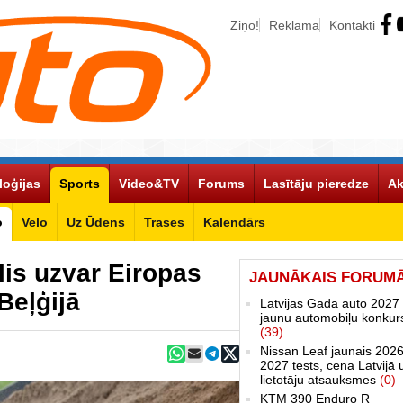
Ziņo!
Reklāma
Kontakti
loģijas
Sports
Video&TV
Forums
Lasītāju pieredze
Ak
o
Velo
Uz Ūdens
Trases
Kalendārs
lis uzvar Eiropas
JAUNĀKAIS FORUM
eļģijā
Latvijas Gada auto 2027 
jaunu automobiļu konkur
(39)
Nissan Leaf jaunais 2026
2027 tests, cena Latvijā 
lietotāju atsauksmes
(0)
KTM 390 Enduro R