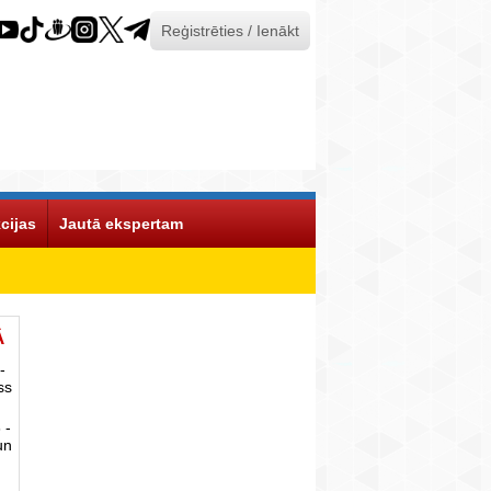
Reģistrēties / Ienākt
cijas
Jautā ekspertam
Ā
-
ss
 -
un