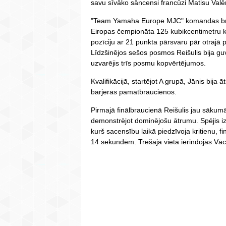
savu sīvāko sāncensi francūzi Matisu Valē
"Team Yamaha Europe MJC" komandas brau
Eiropas čempionāta 125 kubikcentimetru k
pozīciju ar 21 punkta pārsvaru pār otrajā 
Līdzšinējos sešos posmos Reišulis bija gu
uzvarējis trīs posmu kopvērtējumos.
Kvalifikācijā, startējot A grupā, Jānis bija 
barjeras pamatbraucienos.
Pirmajā finālbraucienā Reišulis jau sākum
demonstrējot dominējošu ātrumu. Spējis iz
kurš sacensību laikā piedzīvoja kritienu, fi
14 sekundēm. Trešajā vietā ierindojās Vāc