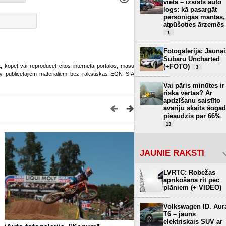
vietā – izsists auto
logs: kā pasargāt
personīgās mantas,
atpūšoties ārzemēs
1
Fotogalerija: Jaunai
Subaru Uncharted
ot, kopēt vai reproducēt citos interneta portālos, masu
(+FOTO)
3
o.lv publicētajiem materiāliem bez rakstiskas EON SIA
Vai pāris minūtes ir
riska vērtas? Ar
apdzīšanu saistīto
avāriju skaits šogad
pieaudzis par 66%
13
JAUNIE RAKSTI
LVRTC: Robežas
aprīkošana rit pēc
plāniem (+ VIDEO)
Volkswagen ID. Aur
T6 – jauns
elektriskais SUV ar