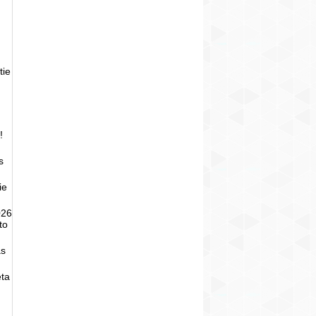
tie
!
s
ie
026
to
as
eta