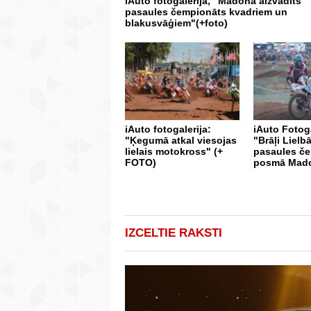
iAuto fotogalerija, "Madonā aizvadīts
pasaules čempionāts kvadriem un
blakusvāģiem"(+foto)
iAuto fotogalerija:
iAuto Fotoga
"Ķegumā atkal viesojas
"Brāļi Lielbā
lielais motokross" (+
pasaules č
FOTO)
posmā Mad
IZCELTIE RAKSTI