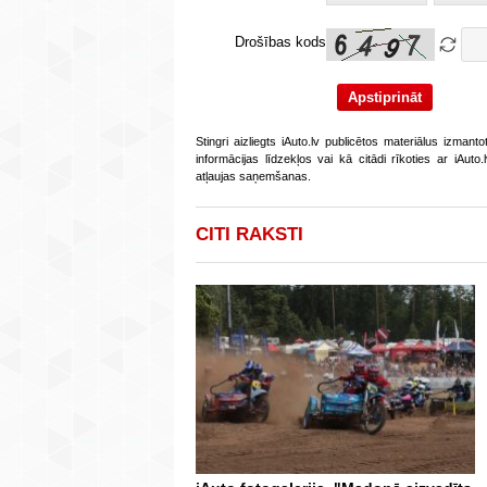
Drošības kods
Stingri aizliegts iAuto.lv publicētos materiālus izmant
informācijas līdzekļos vai kā citādi rīkoties ar iAut
atļaujas saņemšanas.
CITI RAKSTI