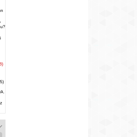
un
o
bu?
i
8)
5)
gā,
uz