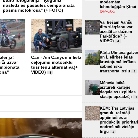
iAuto fotogalerija, "Ķegumā
iAuto fotogalerija, "Ķegum
modernām
noslēdzies pasaules čempoionāta
skan Latvijas himna"
tehnoloģijām Ķīnai
posms motokrosā" (+ FOTO)
Vai tiešām Vanšu
tilta slēgšanu var
aizstāt ar dažiem
Park&Ride? (+
VIDEO)
4
Kārļa Ulmaņa gatve
un Lielirbes ielas
lerija:
Can - Am Canyon ir liela
Atklāts jauns Ducati
krustojumā ierīkos
rži uzvar
ceļojumu motociklu
motosalons Rīgā (+
sabiedriskā
empionāta
trīsriteņu alternatīva(+
VIDEO)
1
transporta joslu
onā"
VIDEO)
3
3
Mēneša laikā
aizturēti kārtējie
degvielas uzpildes
staciju apzadzēji
1
KEM: Trīs Latvijas
granulu ražotāji
apņēmušies ar
produkciju prioritār
nodrošināt vietējo
tirgu
1