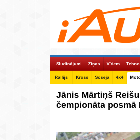
Sludinājumi
Ziņas
Vīriem
Tehno
Rallijs
Kross
Šoseja
4x4
Mot
Jānis Mārtiņš Reišu
čempionāta posmā B