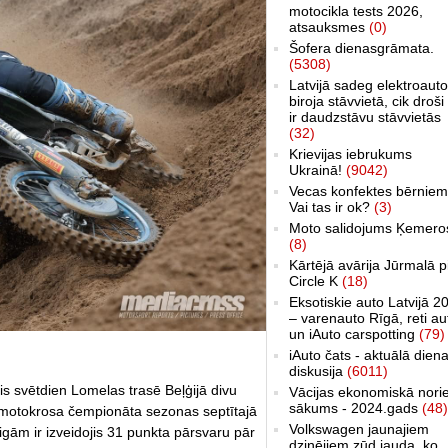
motocikla tests 2026,
atsauksmes
(0)
Šofera dienasgrāmata.
(5308)
Latvijā sadeg elektroauto
biroja stāvvietā, cik droši 
ir daudzstāvu stāvvietās
(32)
Krievijas iebrukums
Ukrainā!
(9042)
Vecas konfektes bērniem
Vai tas ir ok?
(3)
Moto salidojums Ķemero
(8)
Kārtējā avārija Jūrmalā p
Circle K
(18)
Eksotiskie auto Latvijā 2
– varenauto Rīgā, reti au
un iAuto carspotting
(79)
iAuto čats - aktuālā dien
diskusija
(6011)
lis svētdien Lomelas trasē Beļģijā divu
Vācijas ekonomiskā nori
sākums - 2024.gads
(48)
 motokrosa čempionāta sezonas septītajā
Volkswagen jaunajiem
gām ir izveidojis 31 punkta pārsvaru pār
dzinējiem zūd jauda, ko