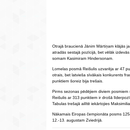
Otrajā braucienā Jānim Mārtiņam klājās j
atradās sestajā pozīcijā, bet vēlāk izdevās a
somam Kasimiram Hindersonam.
Lomelas posmā Reišulis uzvarēja ar 47 pu
otrais, bet latvieša sīvākais konkurents fr
punktiem šoreiz bija trešais.
Pirms sezonas pēdējiem diviem posmiem 
Reišulis ar 313 punktiem ir drošā līderpozī
Tabulas trešajā ailītē iekārtojies Maksimili
Nākamais Eiropas čempionāta posms 125cc
12.-13. augustam Zviedrijā.