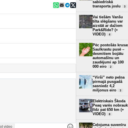
sabiedriskā
transporta joslu
3
Vai tiešām Vanšu
tilta slēgšanu var
aizstāt ar dažiem
Park&Ride? (+
VIDEO)
4
Pēc postošās krusa
Saulkrastu pusē –
desmitiem bojātu
automašīnu un
zaudējumi ap 100
000 eiro
2
“Virši” neto peļņa
pirmajā pusgadā
sasniedz 4,2
miljonus eiro
3
Elektriskais Škoda
Peaq varēs nobrauk
līdz pat 650 km (+
VIDEO)
8
Ceļojuma suvenīru
ot video