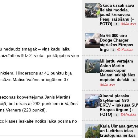
Škoda uzsāk sava
lielākā modeļa,
jaunā krosovera
Peaq, ražošanu (+
FOTO)
1
No 66 000 eiro -
Dodge Charger
atgriežas Eiropas
au nedaudz smagāk – viņš kādu laiku
tirgū
1
izcīnīties līdz 2. vietai, piekāpjoties vien
Miljardu vērtajam
Aston Martin
debesskrāpim
nktiem, Hindersons ar 41 punktu bija
Maiami atklājušies
ancūzis Matiss Valēns ar iegūtiem 37
nopietni defekti
6
Xiaomi piesaka
sezonas kopvērtējumā Jānis Mārtiņš
SkyNomad N70
cijā, bet otrais ar 282 punktiem ir Valēns.
EREV – luksusa SU
ans Verners (220 punkti).
Eiropas tirgum (+
FOTO)
4
 klases ieskaitē notiks laika posmā no
Kārļa Ulmaņa gatve
un Lielirbes ielas
krustojumā ierīkos