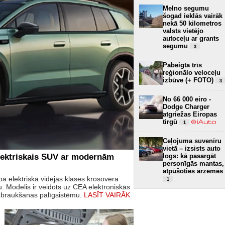
Melno segumu
šogad ieklās vairāk
nekā 50 kilometros
valsts vietējo
autoceļu ar grants
segumu
3
Pabeigta trīs
reģionālo veloceļu
izbūve (+ FOTO)
3
No 66 000 eiro -
Dodge Charger
atgriežas Eiropas
tirgū
1
Ceļojuma suvenīru
vietā – izsists auto
elektriskais SUV ar modernām
logs: kā pasargāt
personīgās mantas,
atpūšoties ārzemēs
ā elektriskā vidējās klases krosovera
1
 Modelis ir veidots uz CEA elektroniskās
s braukšanas palīgsistēmu.
LASĪT VAIRĀK