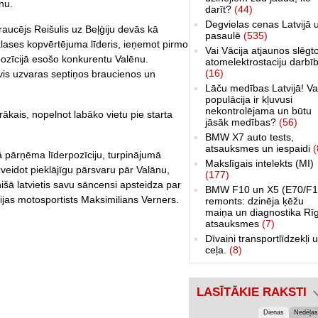
nu.
darīt?
(44)
Degvielas cenas Latvijā 
cējs Reišulis uz Beļģiju devās kā
pasaulē
(535)
lases kopvērtējuma līderis, ieņemot pirmo
Vai Vācija atjaunos slēgt
pozīcijā esošo konkurentu Valēnu.
atomelektrostaciju darbī
(16)
vis uzvaras septiņos braucienos un
Lāču medības Latvijā! Va
populācija ir kļuvusi
nekontrolējama un būtu
ātrākais, nopelnot labāko vietu pie starta
jāsāk medības?
(56)
BMW X7 auto tests,
atsauksmes un iespaidi
(
ā pārņēma līderpozīciju, turpinājumā
Makslīgais intelekts (MI)
veidot pieklājīgu pārsvaru pār Valānu,
(177)
nišā latvietis savu sāncensi apsteidza par
BMW F10 un X5 (E70/F1
ijas motosportists Maksimilians Verners.
remonts: dzinēja ķēžu
maiņa un diagnostika Rī
atsauksmes
(7)
Dīvaini transportlīdzekļi 
ceļa.
(8)
LASĪTĀKIE RAKSTI
Dienas
Nedēļas