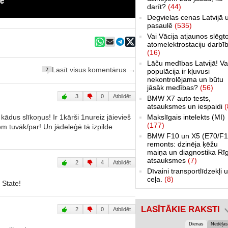
darīt?
(44)
Degvielas cenas Latvijā 
pasaulē
(535)
Vai Vācija atjaunos slēgt
atomelektrostaciju darbī
(16)
Lāču medības Latvijā! Va
Lasīt visus komentārus →
populācija ir kļuvusi
7
nekontrolējama un būtu
jāsāk medības?
(56)
3
0
Atbildēt
BMW X7 auto tests,
atsauksmes un iespaidi
(
kādus slīkoņus! Ir 1kārši 1nureiz jāievieš
Makslīgais intelekts (MI)
(177)
m tuvāk/par! Un jādeleģē tā izpilde
BMW F10 un X5 (E70/F1
remonts: dzinēja ķēžu
maiņa un diagnostika Rī
atsauksmes
(7)
2
4
Atbildēt
Dīvaini transportlīdzekļi 
ceļa.
(8)
 State!
LASĪTĀKIE RAKSTI
2
0
Atbildēt
Dienas
Nedēļas