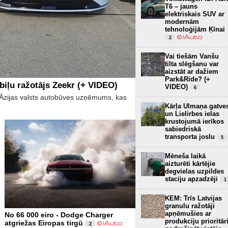
T6 – jauns
elektriskais SUV ar
modernām
tehnoloģijām Ķīnai
2
Vai tiešām Vanšu
tilta slēgšanu var
aizstāt ar dažiem
Park&Ride? (+
biļu ražotājs Zeekr (+ VIDEO)
VIDEO)
6
īs Āzijas valsts autobūves uzņēmums, kas
Kārļa Ulmaņa gatve
un Lielirbes ielas
krustojumā ierīkos
sabiedriskā
transporta joslu
5
Mēneša laikā
aizturēti kārtējie
degvielas uzpildes
staciju apzadzēji
1
KEM: Trīs Latvijas
granulu ražotāji
apņēmušies ar
No 66 000 eiro - Dodge Charger
produkciju prioritār
atgriežas Eiropas tirgū
2