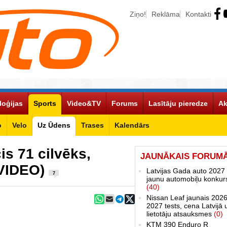
Ziņo!
Reklāma
Kontakti
loģijas
Sports
Video&TV
Forums
Lasītāju pieredze
Ak
o
Velo
Uz Ūdens
Trases
Kalendārs
s 71 cilvēks,
JAUNĀKAIS FORUM
 VIDEO)
Latvijas Gada auto 2027 
7
jaunu automobiļu konkur
(40)
Nissan Leaf jaunais 2026
2027 tests, cena Latvijā 
lietotāju atsauksmes
(0)
KTM 390 Enduro R