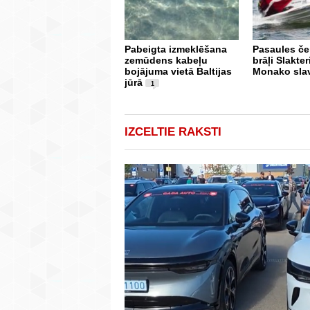
Pabeigta izmeklēšana
Pasaules če
zemūdens kabeļu
brāļi Slakte
bojājuma vietā Baltijas
Monako slav
jūrā
1
IZCELTIE RAKSTI