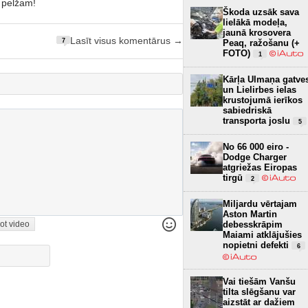
 pelžam!
Škoda uzsāk sava
lielākā modeļa,
jaunā krosovera
Lasīt visus komentārus →
7
Peaq, ražošanu (+
FOTO)
1
Kārļa Ulmaņa gatve
un Lielirbes ielas
krustojumā ierīkos
sabiedriskā
transporta joslu
5
No 66 000 eiro -
Dodge Charger
atgriežas Eiropas
tirgū
2
Miljardu vērtajam
Aston Martin
ot video
debesskrāpim
Maiami atklājušies
nopietni defekti
6
Vai tiešām Vanšu
tilta slēgšanu var
aizstāt ar dažiem