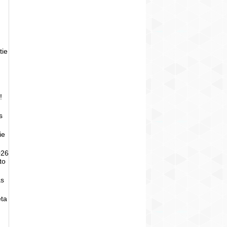
tie
!
s
ie
026
to
as
eta