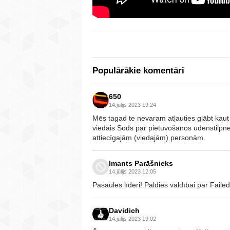
Populārākie komentāri
650
14.jūlijs 2023 19:24
Mēs tagad te nevaram atļauties glābt kaut 
viedais Sods par pietuvošanos ūdenstilpnē
attiecīgajām (viedajām) personām.
Imants Parāšnieks
14.jūlijs 2023 12:05
Pasaules līderi! Paldies valdībai par Failed
Davidich
14.jūlijs 2023 19:02