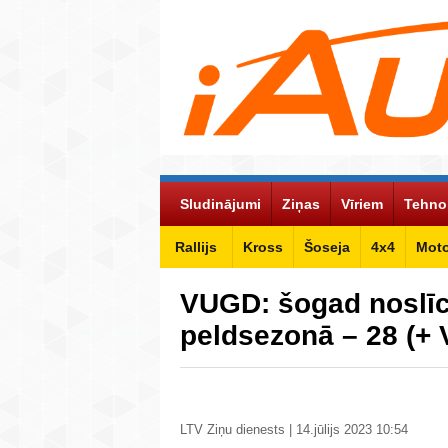
Sludinājumi
Ziņas
Vīriem
Tehno
Rallijs
Kross
Šoseja
4x4
Mot
VUGD: šogad noslīci
peldsezonā – 28 (+
LTV Ziņu dienests | 14.jūlijs 2023 10:54