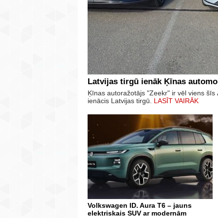
Latvijas tirgū ienāk Ķīnas automo
Ķīnas autoražotājs "Zeekr" ir vēl viens š
ienācis Latvijas tirgū.
LASĪT VAIRĀK
Volkswagen ID. Aura T6 – jauns
elektriskais SUV ar modernām