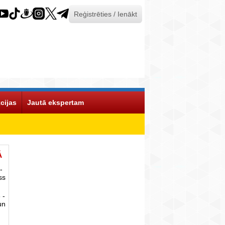
Reģistrēties / Ienākt
cijas
Jautā ekspertam
Ā
-
ss
 -
un