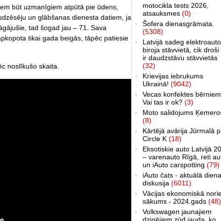
motocikla tests 2026,
iem būt uzmanīgiem atpūtā pie ūdens,
atsauksmes
(0)
sdzēsēju un glābšanas dienesta datiem, ja
Šofera dienasgrāmata.
ojāgājušie, tad šogad jau – 71. Sava
(5308)
k apkopota tikai gada beigās, tāpēc patiesie
Latvijā sadeg elektroauto
biroja stāvvietā, cik droši 
ir daudzstāvu stāvvietās
(32)
c noslīkušo skaita.
Krievijas iebrukums
Ukrainā!
(9042)
Vecas konfektes bērniem
Vai tas ir ok?
(3)
Moto salidojums Ķemero
(8)
Kārtējā avārija Jūrmalā p
Circle K
(18)
Eksotiskie auto Latvijā 2
– varenauto Rīgā, reti au
un iAuto carspotting
(79)
iAuto čats - aktuālā dien
diskusija
(6011)
Vācijas ekonomiskā nori
sākums - 2024.gads
(48)
Volkswagen jaunajiem
dzinējiem zūd jauda, ko