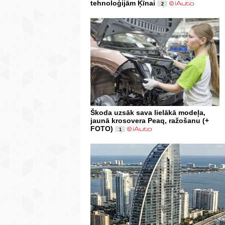
tehnoloģijām Ķīnai
2
Škoda uzsāk sava lielākā modeļa,
jaunā krosovera Peaq, ražošanu (+
FOTO)
1