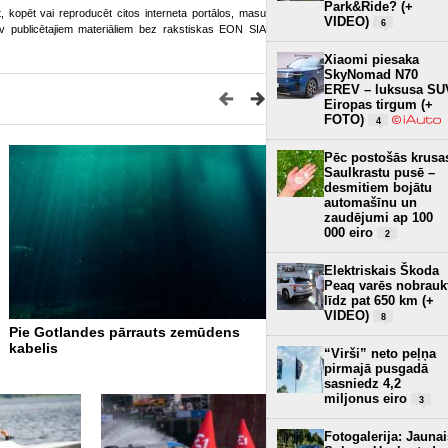
Park&Ride? (+
ot, kopēt vai reproducēt citos interneta portālos, masu
VIDEO)
6
o.lv publicētajiem materiāliem bez rakstiskas EON SIA
Xiaomi piesaka
SkyNomad N70
EREV – luksusa SU
Eiropas tirgum (+
FOTO)
4
Pēc postošās krusa
Saulkrastu pusē –
desmitiem bojātu
automašīnu un
zaudējumi ap 100
000 eiro
2
Elektriskais Škoda
Peaq varēs nobrauk
līdz pat 650 km (+
VIDEO)
8
Pie Gotlandes pārrauts zemūdens
Nils Slakteris - trīskārtējai
kabelis
Gada sportists ūdens mot
“Virši” neto peļņa
2023!!
pirmajā pusgadā
sasniedz 4,2
miljonus eiro
3
Fotogalerija: Jaunai