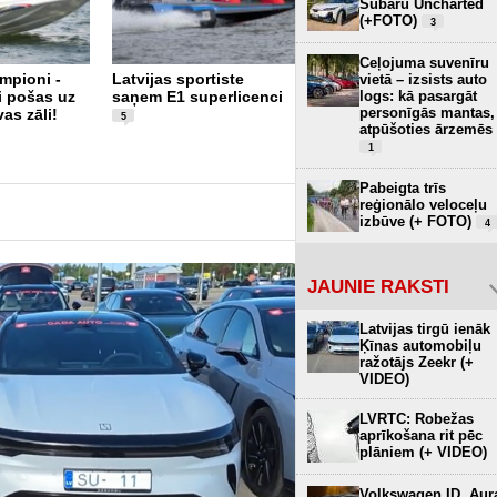
Subaru Uncharted
(+FOTO)
3
Ceļojuma suvenīru
mpioni -
Latvijas sportiste
Latvijas ātrumlaivu
vietā – izsists auto
logs: kā pasargāt
ri pošas uz
saņem E1 superlicenci
piloti startē F2
personīgās mantas,
as zāli!
pasaules čempionātā
5
atpūšoties ārzemēs
1
Pabeigta trīs
reģionālo veloceļu
izbūve (+ FOTO)
4
JAUNIE RAKSTI
Latvijas tirgū ienāk
Ķīnas automobiļu
ražotājs Zeekr (+
VIDEO)
LVRTC: Robežas
aprīkošana rit pēc
plāniem (+ VIDEO)
Volkswagen ID. Aur