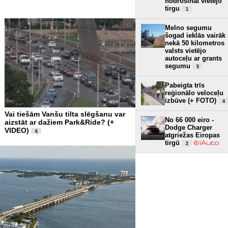
nodrošināt vietējo
tirgu
1
Melno segumu
šogad ieklās vairāk
nekā 50 kilometros
valsts vietējo
autoceļu ar grants
segumu
5
Pabeigta trīs
reģionālo veloceļu
izbūve (+ FOTO)
4
Vai tiešām Vanšu tilta slēgšanu var
No 66 000 eiro -
aizstāt ar dažiem Park&Ride? (+
Dodge Charger
VIDEO)
6
atgriežas Eiropas
tirgū
2