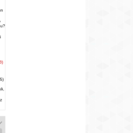
un
o
bu?
i
8)
5)
gā,
uz