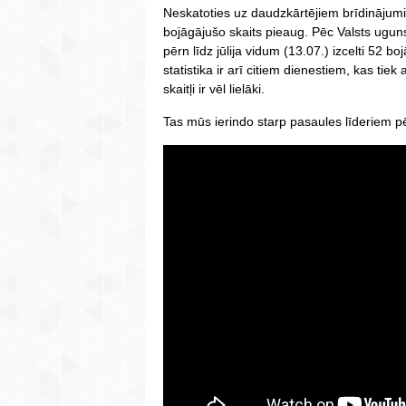
Neskatoties uz daudzkārtējiem brīdinājum
bojāgājušo skaits pieaug. Pēc Valsts ugun
pērn līdz jūlija vidum (13.07.) izcelti 52 b
statistika ir arī citiem dienestiem, kas tie
skaitļi ir vēl lielāki.
Tas mūs ierindo starp pasaules līderiem pē