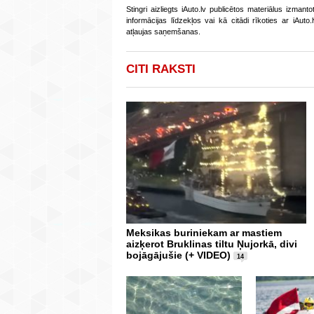
Stingri aizliegts iAuto.lv publicētos materiālus izmant
informācijas līdzekļos vai kā citādi rīkoties ar iAut
atļaujas saņemšanas.
CITI RAKSTI
Meksikas buriniekam ar mastiem
aizķerot Bruklinas tiltu Ņujorkā, divi
bojāgājušie (+ VIDEO)
14