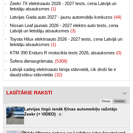
Zeekr 7X elektroauto 2026 - 2027 tests, cena Latvijā un
lietotāju atsauksmes
(1)
Latvijas Gada auto 2027 - jaunu automobiļu konkurss
(44)
Nissan Leaf jaunais 2026 - 2027 elektro auto tests, cena
Latvijā un lietotāju atsauksmes
(3)
Toyota Hilux elektroauto 2026 - 2027 tests, cena Latvijā un
lietotāju atsauksmes
(1)
KTM 390 Enduro R motocikla tests 2026, atsauksmes
(0)
Šofera dienasgrāmata.
(5308)
Latvijā sadeg elektroauto biroja stāvvietā, cik droši tie ir
daudzstāvu stāvvietās
(32)
LASĪTĀKIE RAKSTI
Dienas
Nedēļas
Latvijas tirgū ienāk Ķīnas automobiļu ražotājs
Zeekr (+ VIDEO)
5
Kārļa Ulmaņa gatves un Lielirbes ielas krustojumā