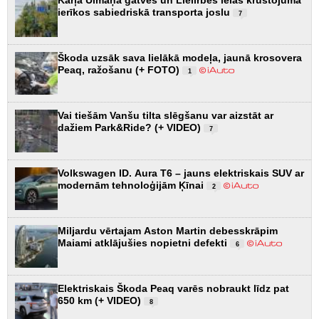
ierīkos sabiedriskā transporta joslu
7
Škoda uzsāk sava lielākā modeļa, jaunā krosovera
Peaq, ražošanu (+ FOTO)
1
Vai tiešām Vanšu tilta slēgšanu var aizstāt ar
dažiem Park&Ride? (+ VIDEO)
7
Volkswagen ID. Aura T6 – jauns elektriskais SUV ar
modernām tehnoloģijām Ķīnai
2
Miljardu vērtajam Aston Martin debesskrāpim
Maiami atklājušies nopietni defekti
6
Elektriskais Škoda Peaq varēs nobraukt līdz pat
650 km (+ VIDEO)
8