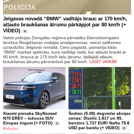
Jelgavas novadā “BMW” vadītājs brauc ar 170 km/h,
atļauto braukšanas ātrumu pārkāpjot par 80 km/h (+
VIDEO)
6
Valsts policijas Zemgales reģiona pārvaldes Dienvidzemgales
iecirkņa Reaģēšanas nodaļas amatpersonas, veicot satiksmes
uzraudzību Jelgavas novadā, Cenu pagastā, pamanīja kādu
“BMW” markas spēkratu, kura vadītājs vietā, kur atļauts braukt ar
90 km/h, brauca ar 170 km/h lielu ātrumu, tādējādi atļauto
braukšanas ātrumu pārsniedzot par 80 km/h.
LASĪT VAIRĀK
Xiaomi piesaka SkyNomad
Šodien (5.08) degvielai akcijas
N70 EREV – luksusa SUV
cenas: Dīzelis 1.817 un 95.
Eiropas tirgum (+ FOTO)
benzīns 1.737 EUR! Nafta 75.6
4
USD par barelu (+ VIDEO)
9