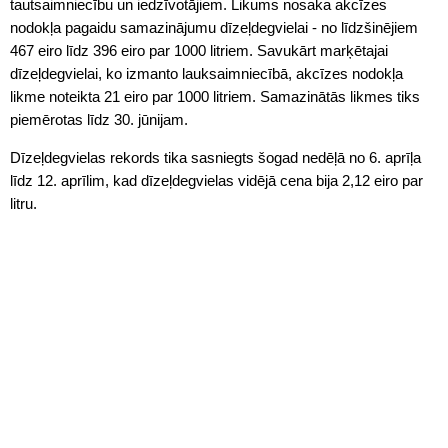
tautsaimniecību un iedzīvotājiem. Likums nosaka akcīzes
nodokļa pagaidu samazinājumu dīzeļdegvielai - no līdzšinējiem
467 eiro līdz 396 eiro par 1000 litriem. Savukārt marķētajai
dīzeļdegvielai, ko izmanto lauksaimniecībā, akcīzes nodokļa
likme noteikta 21 eiro par 1000 litriem. Samazinātās likmes tiks
piemērotas līdz 30. jūnijam.
Dīzeļdegvielas rekords tika sasniegts šogad nedēļā no 6. aprīļa
līdz 12. aprīlim, kad dīzeļdegvielas vidējā cena bija 2,12 eiro par
litru.