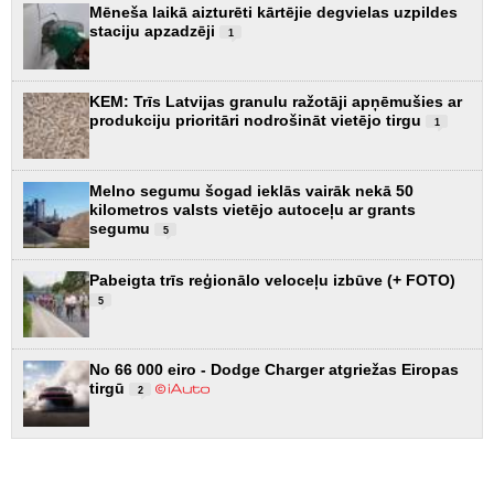
Mēneša laikā aizturēti kārtējie degvielas uzpildes
staciju apzadzēji
1
KEM: Trīs Latvijas granulu ražotāji apņēmušies ar
produkciju prioritāri nodrošināt vietējo tirgu
1
Melno segumu šogad ieklās vairāk nekā 50
kilometros valsts vietējo autoceļu ar grants
segumu
5
Pabeigta trīs reģionālo veloceļu izbūve (+ FOTO)
5
No 66 000 eiro - Dodge Charger atgriežas Eiropas
tirgū
2