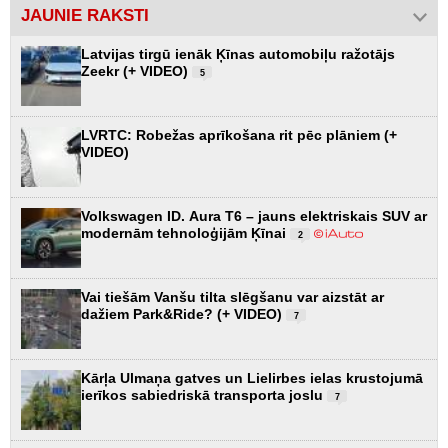
JAUNIE RAKSTI
Latvijas tirgū ienāk Ķīnas automobiļu ražotājs
Zeekr (+ VIDEO)
5
LVRTC: Robežas aprīkošana rit pēc plāniem (+
VIDEO)
Volkswagen ID. Aura T6 – jauns elektriskais SUV ar
modernām tehnoloģijām Ķīnai
2
Vai tiešām Vanšu tilta slēgšanu var aizstāt ar
dažiem Park&Ride? (+ VIDEO)
7
Kārļa Ulmaņa gatves un Lielirbes ielas krustojumā
ierīkos sabiedriskā transporta joslu
7