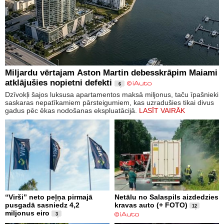
Miljardu vērtajam Aston Martin debesskrāpim Maiami
atklājušies nopietni defekti
6
Dzīvokļi šajos luksusa apartamentos maksā miljonus, taču īpašnieki
saskaras nepatīkamiem pārsteigumiem, kas uzradušies tikai divus
gadus pēc ēkas nodošanas ekspluatācijā.
LASĪT VAIRĀK
“Virši” neto peļņa pirmajā
Netālu no Salaspils aizdedzies
pusgadā sasniedz 4,2
kravas auto (+ FOTO)
12
miljonus eiro
3