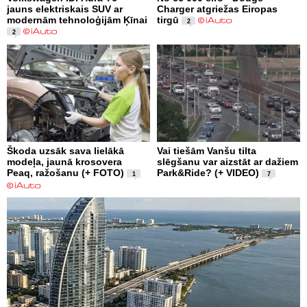
jauns elektriskais SUV ar
Charger atgriežas Eiropas
modernām tehnoloģijām Ķīnai
tirgū
2
2
Škoda uzsāk sava lielākā
Vai tiešām Vanšu tilta
modeļa, jaunā krosovera
slēgšanu var aizstāt ar dažiem
Peaq, ražošanu (+ FOTO)
Park&Ride? (+ VIDEO)
1
7