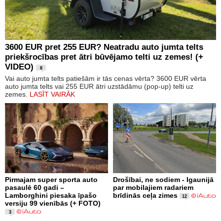
3600 EUR pret 255 EUR? Neatradu auto jumta telts
priekšrocības pret ātri būvējamo telti uz zemes! (+
VIDEO)
8
Vai auto jumta telts patiešām ir tās cenas vērta? 3600 EUR vērta
auto jumta telts vai 255 EUR ātri uzstādāmu (pop-up) telti uz
zemes.
LASĪT VAIRĀK
Pirmajam super sporta auto
Drošībai, ne sodiem - Igaunijā
pasaulē 60 gadi –
par mobilajiem radariem
Lamborghini piesaka īpašo
brīdinās ceļa zimes
12
versiju 99 vienībās (+ FOTO)
3