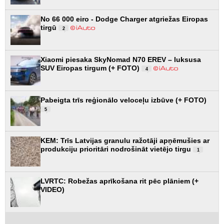
No 66 000 eiro - Dodge Charger atgriežas Eiropas
tirgū
2
Xiaomi piesaka SkyNomad N70 EREV – luksusa
SUV Eiropas tirgum (+ FOTO)
4
Pabeigta trīs reģionālo veloceļu izbūve (+ FOTO)
5
KEM: Trīs Latvijas granulu ražotāji apņēmušies ar
produkciju prioritāri nodrošināt vietējo tirgu
1
LVRTC: Robežas aprīkošana rit pēc plāniem (+
VIDEO)