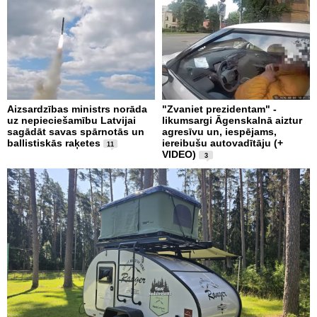
Aizsardzības ministrs norāda
"Zvaniet prezidentam" -
uz nepieciešamību Latvijai
likumsargi Āgenskalnā aiztur
sagādāt savas spārnotās un
agresīvu un, iespējams,
ballistiskās raķetes
iereibušu autovadītāju (+
11
VIDEO)
3