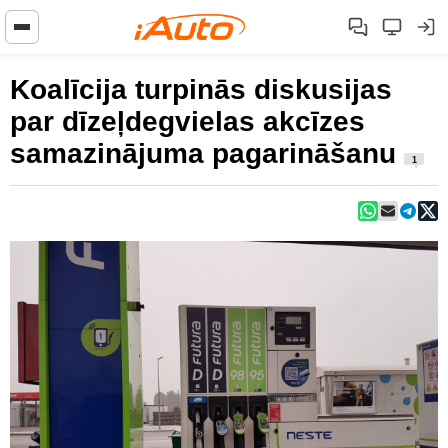
Koalīcija turpinās diskusijas
par dīzeļdegvielas akcīzes
samazinājuma pagarināšanu
1