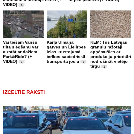
VIDEO)
v
5
g
Vai tiešām Vanšu
Kārļa Ulmaņa
KEM: Trīs Latvijas
tilta slēgšanu var
gatves un Lielirbes
granulu ražotāji
“
aizstāt ar dažiem
ielas krustojumā
apņēmušies ar
p
Park&Ride? (+
ierīkos sabiedriskā
produkciju prioritāri
s
VIDEO)
transporta joslu
nodrošināt vietējo
m
7
7
tirgu
1
IZCELTIE RAKSTI