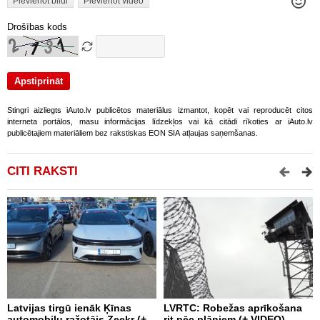
Pievienot bildi
Pievienot video
Drošības kods
Stingri aizliegts iAuto.lv publicētos materiālus izmantot, kopēt vai reproducēt citos
interneta portālos, masu informācijas līdzekļos vai kā citādi rīkoties ar iAuto.lv
publicētajiem materiāliem bez rakstiskas EON SIA atļaujas saņemšanas.
CITI RAKSTI
Latvijas tirgū ienāk Ķīnas
LVRTC: Robežas aprīkošana
M
automobiļu ražotājs Zeekr (+
rit pēc plāniem (+ VIDEO)
v