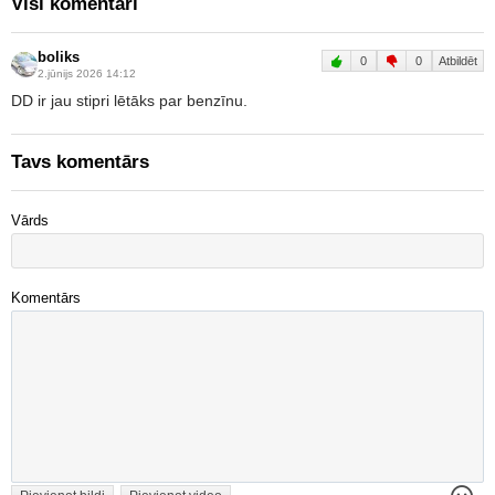
Visi komentāri
boliks
0
0
Atbildēt
2.jūnijs 2026 14:12
DD ir jau stipri lētāks par benzīnu.
Tavs komentārs
Vārds
Komentārs