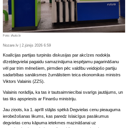
Foto: iAuto.lv
Nozare.lv | 2.jūnijs 2026 6:59
Koalīcijas partijas turpinās diskusijas par akcīzes nodokļa
dīzeļdegvielai pagaidu samazinājuma iespējamu pagarināšanu
vēl par trim mēnešiem, pirmdien pēc valdību veidojošo partiju
sadarbības sanāksmes žurnālistiem teica ekonomikas ministrs
Viktors Valainis (ZZS).
Valainis norādīja, ka tas ir tautsaimniecībai svarīgs jautājums, un
tas tiks apspriests ar Finanšu ministriju.
Jau ziņots, ka 1. aprīlī stājās spēkā Degvielas cenu pieauguma
ierobežošanas likums, kas paredz īslaicīgus pasākumus
degvielas cenu kāpuma ietekmes mazināšanai uz