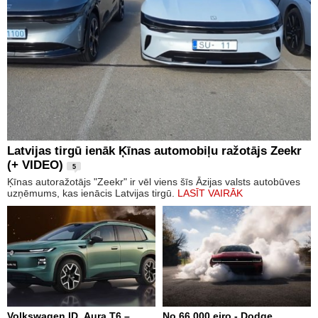
Latvijas tirgū ienāk Ķīnas automobiļu ražotājs Zeekr
(+ VIDEO)
5
Ķīnas autoražotājs "Zeekr" ir vēl viens šīs Āzijas valsts autobūves
uzņēmums, kas ienācis Latvijas tirgū.
LASĪT VAIRĀK
Volkswagen ID. Aura T6 –
No 66 000 eiro - Dodge