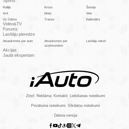
Sports
Rallijs
Kross
Šoseja
4x4
Moto
Velo
Uz Ūdens
Trases
Kalendārs
Video&TV
Forums
Lasītāju pieredze
Atsauksmes par auto
Atsauksmes par
Lasītāju raksti
uzņēmumiem
Akcijas
Jautā ekspertam
Ziņo!
Reklāma
Kontakti
Lietošanas noteikumi
Privātuma noteikumi
Sīkdatņu noteikumi
Datora versija