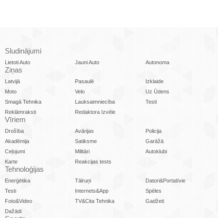
Sludinājumi
Lietoti Auto
Jauni Auto
Autonoma
Ziņas
Latvijā
Pasaulē
Izklaide
Moto
Velo
Uz Ūdens
Smagā Tehnika
Lauksaimniecība
Testi
Reklāmraksti
Redaktora Izvēle
Vīriem
Drošība
Avārijas
Policija
Akadēmija
Satiksme
Garāžā
Ceļojumi
Militāri
Autoklubi
Karte
Reakcijas tests
Tehnoloģijas
Enerģētika
Tālruņi
Datori&Portatīvie
Testi
Internets&App
Spēles
Foto&Video
TV&Cita Tehnika
Gadžeti
Dažādi