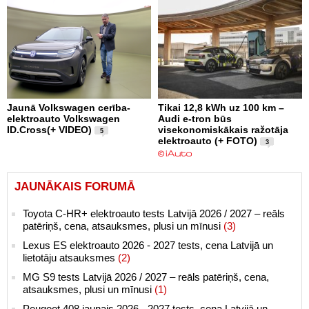
Jaunā Volkswagen cerība-
Tikai 12,8 kWh uz 100 km –
elektroauto Volkswagen
Audi e-tron būs
ID.Cross(+ VIDEO)
visekonomiskākais ražotāja
5
elektroauto (+ FOTO)
3
JAUNĀKAIS FORUMĀ
Toyota C-HR+ elektroauto tests Latvijā 2026 / 2027 – reāls
patēriņš, cena, atsauksmes, plusi un mīnusi
(3)
Lexus ES elektroauto 2026 - 2027 tests, cena Latvijā un
lietotāju atsauksmes
(2)
MG S9 tests Latvijā 2026 / 2027 – reāls patēriņš, cena,
atsauksmes, plusi un mīnusi
(1)
Peugeot 408 jaunais 2026 - 2027 tests, cena Latvijā un