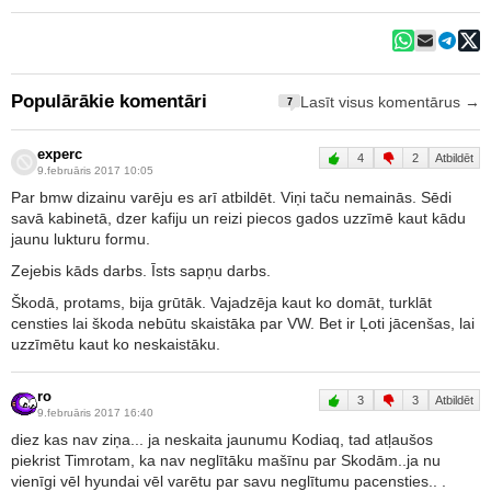
Populārākie komentāri
Lasīt visus komentārus →
7
experc
4
2
Atbildēt
9.februāris 2017 10:05
Par bmw dizainu varēju es arī atbildēt. Viņi taču nemainās. Sēdi
savā kabinetā, dzer kafiju un reizi piecos gados uzzīmē kaut kādu
jaunu lukturu formu.
Zejebis kāds darbs. Īsts sapņu darbs.
Škodā, protams, bija grūtāk. Vajadzēja kaut ko domāt, turklāt
censties lai škoda nebūtu skaistāka par VW. Bet ir Ļoti jācenšas, lai
uzzīmētu kaut ko neskaistāku.
ro
3
3
Atbildēt
9.februāris 2017 16:40
diez kas nav ziņa... ja neskaita jaunumu Kodiaq, tad atļaušos
piekrist Timrotam, ka nav neglītāku mašīnu par Skodām..ja nu
vienīgi vēl hyundai vēl varētu par savu neglītumu pacensties.. .