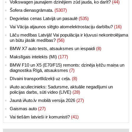
Volkswagen jaunajiem dzinējiem zūd jauda, ko darīt?
(44)
Šofera dienasgrāmata.
(5307)
Degvielas cenas Latvijā un pasaulē
(535)
Vai Vācija atjaunos slēgto atomelektrostaciju darbību?
(16)
Lāču medības Latvijā! Vai populācija ir kļuvusi nekontrolējama
un būtu jāsāk medības?
(56)
BMW X7 auto tests, atsauksmes un iespaidi
(8)
Makslīgais intelekts (MI)
(177)
BMW F10 un X5 (E70/F15) remonts: dzinēja ķēžu maiņa un
diagnostika Rīgā, atsauksmes
(7)
Dīvaini transportlīdzekļi uz ceļa.
(8)
iAuto aculiecinieks: Sadursme, aktuālie negadījumi un
policijas darbs, sūti video (LIVE)
(28)
Jaunā iAuto.lv mobilā versija 2026
(27)
Gaismas auto
(27)
Vai tiešām latvieši ir komunisti?
(41)