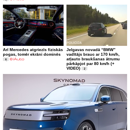
Arī Mercedes atgriezīs fiziskās
Jelgavas novadā “BMW”
pogas, tomēr ekrāni dominēs
vadītājs brauc ar 170 km/h,
atļauto braukšanas ātrumu
6
pārkāpjot par 80 km/h (+
VIDEO)
2