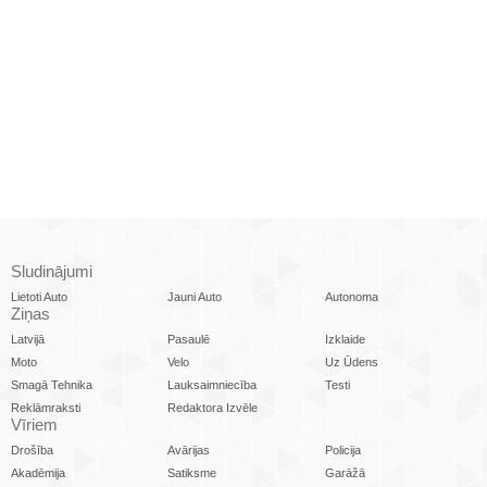
Sludinājumi
Lietoti Auto
Jauni Auto
Autonoma
Ziņas
Latvijā
Pasaulē
Izklaide
Moto
Velo
Uz Ūdens
Smagā Tehnika
Lauksaimniecība
Testi
Reklāmraksti
Redaktora Izvēle
Vīriem
Drošība
Avārijas
Policija
Akadēmija
Satiksme
Garāžā