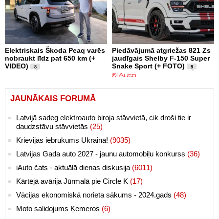
Elektriskais Škoda Peaq varēs
Piedāvājumā atgriežas 821 Zs
nobraukt līdz pat 650 km (+
jaudīgais Shelby F-150 Super
VIDEO)
Snake Sport (+ FOTO)
8
9
JAUNĀKAIS FORUMĀ
Latvijā sadeg elektroauto biroja stāvvietā, cik droši tie ir
daudzstāvu stāvvietās
(25)
Krievijas iebrukums Ukrainā!
(9035)
Latvijas Gada auto 2027 - jaunu automobiļu konkurss
(36)
iAuto čats - aktuālā dienas diskusija
(6011)
Kārtējā avārija Jūrmalā pie Circle K
(17)
Vācijas ekonomiskā norieta sākums - 2024.gads
(48)
Moto salidojums Ķemeros
(6)