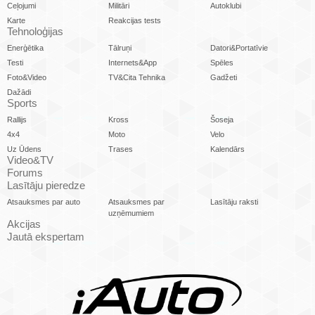
Ceļojumi
Militāri
Autoklubi
Karte
Reakcijas tests
Tehnoloģijas
Enerģētika
Tālruņi
Datori&Portatīvie
Testi
Internets&App
Spēles
Foto&Video
TV&Cita Tehnika
Gadžeti
Dažādi
Sports
Rallijs
Kross
Šoseja
4x4
Moto
Velo
Uz Ūdens
Trases
Kalendārs
Video&TV
Forums
Lasītāju pieredze
Atsauksmes par auto
Atsauksmes par
Lasītāju raksti
uzņēmumiem
Akcijas
Jautā ekspertam