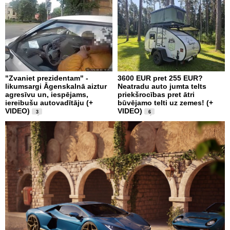
"Zvaniet prezidentam" -
3600 EUR pret 255 EUR?
likumsargi Āgenskalnā aiztur
Neatradu auto jumta telts
agresīvu un, iespējams,
priekšrocības pret ātri
iereibušu autovadītāju (+
būvējamo telti uz zemes! (+
VIDEO)
VIDEO)
3
6