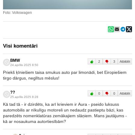
Foto: Volkswagen
Visi komentāri
BMW
2
3
Atbildēt
24.aprīlis 2025 8:50
Priekš ķīniešiem taisa smukus auto par limonādi, bet Eiropiešiem
tirgo dārgus, neglītus mēslus!
??
0
0
Atbildēt
25.aprīlis 2025 8:28
Kā tad tā - ir dzirdēts, ka arī krieviem ir Aura - pseido luksuss
automobilis ar nīkulīgu motoreli un nedaudz pastieptu bāzi, kas
paredzēts nomenklatūras zemākajiem slāņiem. Mans jautājums -
kā ar nosaukuma autortiesībām?