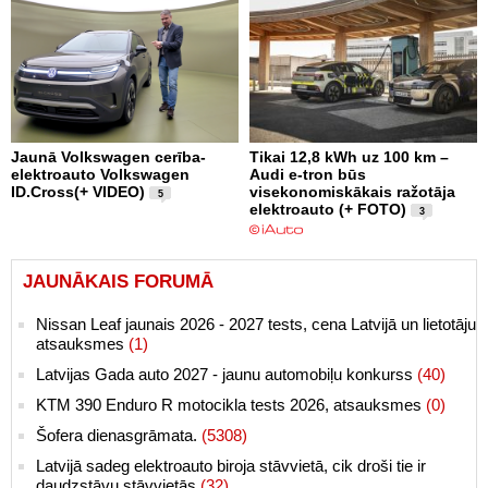
Jaunā Volkswagen cerība-
Tikai 12,8 kWh uz 100 km –
elektroauto Volkswagen
Audi e-tron būs
ID.Cross(+ VIDEO)
visekonomiskākais ražotāja
5
elektroauto (+ FOTO)
3
JAUNĀKAIS FORUMĀ
Nissan Leaf jaunais 2026 - 2027 tests, cena Latvijā un lietotāju
atsauksmes
(1)
Latvijas Gada auto 2027 - jaunu automobiļu konkurss
(40)
KTM 390 Enduro R motocikla tests 2026, atsauksmes
(0)
Šofera dienasgrāmata.
(5308)
Latvijā sadeg elektroauto biroja stāvvietā, cik droši tie ir
daudzstāvu stāvvietās
(32)