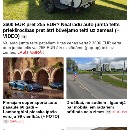
3600 EUR pret 255 EUR? Neatradu auto jumta telts
priekšrocības pret ātri būvējamo telti uz zemes! (+
VIDEO)
8
Vai auto jumta telts patiešām ir tās cenas vērta? 3600 EUR vērta
auto jumta telts vai 255 EUR ātri uzstādāmu (pop-up) telti uz
zemes.
LASĪT VAIRĀK
Pirmajam super sporta auto
Drošībai, ne sodiem - Igaunijā
pasaulē 60 gadi –
par mobilajiem radariem
Lamborghini piesaka īpašo
brīdinās ceļa zimes
12
versiju 99 vienībās (+ FOTO)
3