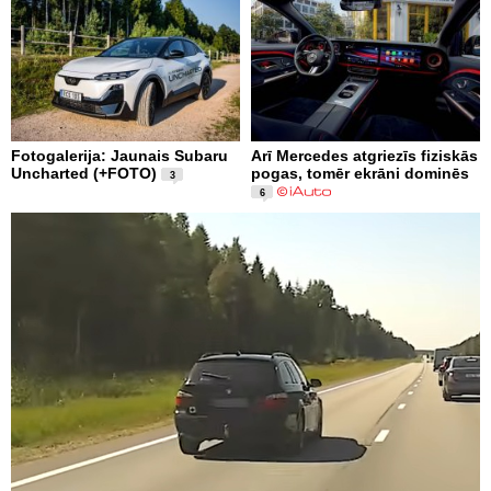
Fotogalerija: Jaunais Subaru
Arī Mercedes atgriezīs fiziskās
Uncharted (+FOTO)
pogas, tomēr ekrāni dominēs
3
6