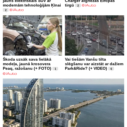
jauns elektriskais SUV ar
Charger atgriežas Eiropas
modernām tehnoloģijām Ķīnai
tirgū
2
2
Škoda uzsāk sava lielākā
Vai tiešām Vanšu tilta
modeļa, jaunā krosovera
slēgšanu var aizstāt ar dažiem
Peaq, ražošanu (+ FOTO)
Park&Ride? (+ VIDEO)
1
6