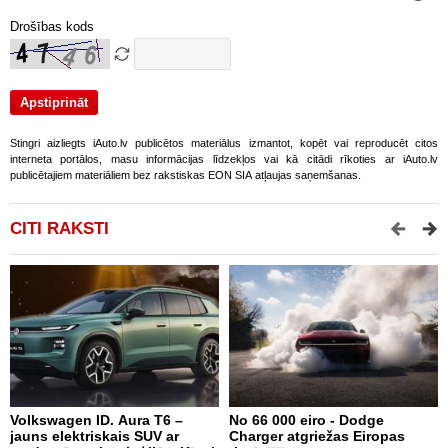
Drošības kods
Stingri aizliegts iAuto.lv publicētos materiālus izmantot, kopēt vai reproducēt citos
interneta portālos, masu informācijas līdzekļos vai kā citādi rīkoties ar iAuto.lv
publicētajiem materiāliem bez rakstiskas EON SIA atļaujas saņemšanas.
CITI RAKSTI
Volkswagen ID. Aura T6 –
No 66 000 eiro - Dodge
X
jauns elektriskais SUV ar
Charger atgriežas Eiropas
N