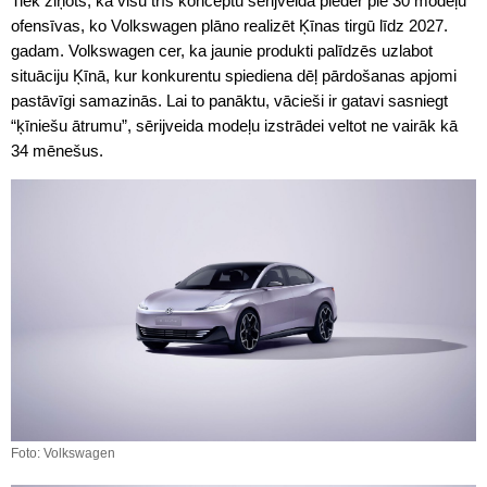
Tiek ziņots, ka visu trīs konceptu sērijveida pieder pie 30 modeļu
ofensīvas, ko Volkswagen plāno realizēt Ķīnas tirgū līdz 2027.
gadam. Volkswagen cer, ka jaunie produkti palīdzēs uzlabot
situāciju Ķīnā, kur konkurentu spiediena dēļ pārdošanas apjomi
pastāvīgi samazinās. Lai to panāktu, vācieši ir gatavi sasniegt
“ķīniešu ātrumu”, sērijveida modeļu izstrādei veltot ne vairāk kā
34 mēnešus.
Foto: Volkswagen