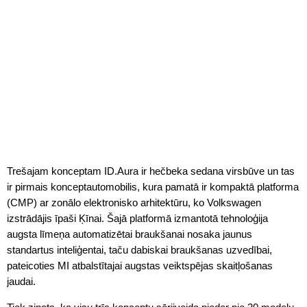
Trešajam konceptam ID.Aura ir hečbeka sedana virsbūve un tas
ir pirmais konceptautomobilis, kura pamatā ir kompaktā platforma
(CMP) ar zonālo elektronisko arhitektūru, ko Volkswagen
izstrādājis īpaši Ķīnai. Šajā platformā izmantotā tehnoloģija
augsta līmeņa automatizētai braukšanai nosaka jaunus
standartus inteliģentai, taču dabiskai braukšanas uzvedībai,
pateicoties MI atbalstītajai augstas veiktspējas skaitļošanas
jaudai.