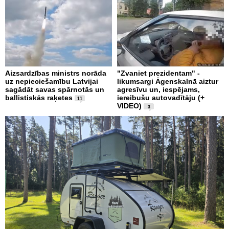
Aizsardzības ministrs norāda
"Zvaniet prezidentam" -
uz nepieciešamību Latvijai
likumsargi Āgenskalnā aiztur
sagādāt savas spārnotās un
agresīvu un, iespējams,
ballistiskās raķetes
iereibušu autovadītāju (+
11
VIDEO)
3