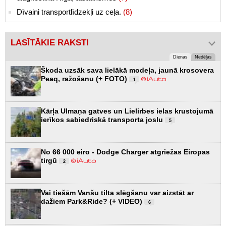
Dīvaini transportlīdzekļi uz ceļa.
(8)
LASĪTĀKIE RAKSTI
Dienas
Nedēļas
Škoda uzsāk sava lielākā modeļa, jaunā krosovera
Peaq, ražošanu (+ FOTO)
1
Kārļa Ulmaņa gatves un Lielirbes ielas krustojumā
ierīkos sabiedriskā transporta joslu
5
No 66 000 eiro - Dodge Charger atgriežas Eiropas
tirgū
2
Vai tiešām Vanšu tilta slēgšanu var aizstāt ar
dažiem Park&Ride? (+ VIDEO)
6