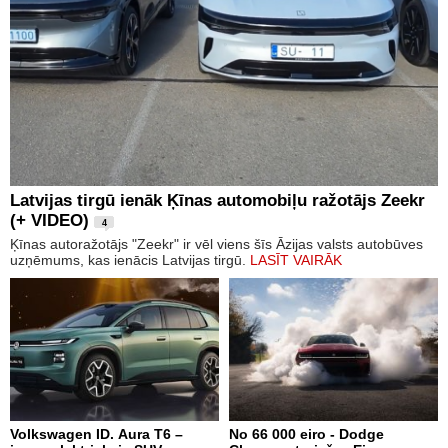
Latvijas tirgū ienāk Ķīnas automobiļu ražotājs Zeekr
(+ VIDEO)
4
Ķīnas autoražotājs "Zeekr" ir vēl viens šīs Āzijas valsts autobūves
uzņēmums, kas ienācis Latvijas tirgū.
LASĪT VAIRĀK
Volkswagen ID. Aura T6 –
No 66 000 eiro - Dodge