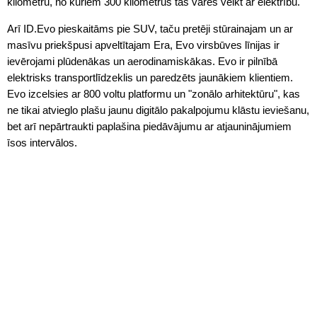
kilometru, no kuriem 300 kilometrus tas varēs veikt ar elektrību.
Arī ID.Evo pieskaitāms pie SUV, taču pretēji stūrainajam un ar
masīvu priekšpusi apveltītajam Era, Evo virsbūves līnijas ir
ievērojami plūdenākas un aerodinamiskākas. Evo ir pilnībā
elektrisks transportlīdzeklis un paredzēts jaunākiem klientiem.
Evo izcelsies ar 800 voltu platformu un "zonālo arhitektūru", kas
ne tikai atvieglo plašu jaunu digitālo pakalpojumu klāstu ieviešanu,
bet arī nepārtraukti paplašina piedāvājumu ar atjauninājumiem
īsos intervālos.