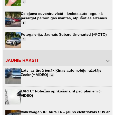
2
Ceļojuma suvenīru vietā – izsists auto logs: kā
pasargāt personīgās mantas, atpūšoties ārzemēs
1
Fotogalerija: Jaunais Subaru Uncharted (+FOTO)
3
JAUNIE RAKSTI
Latvijas tirgū ienāk Ķīnas automobiļu ražotājs
Zeekr (+ VIDEO)
4
LVRTC: Robežas aprīkošana rit pēc plāniem (+
VIDEO)
Volkswagen ID. Aura T6 – jauns elektriskais SUV ar