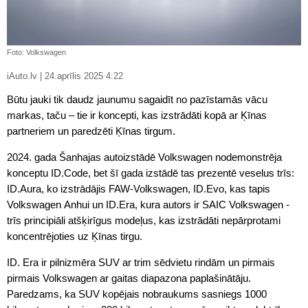
Foto: Volkswagen
iAuto.lv | 24.aprīlis 2025 4:22
Būtu jauki tik daudz jaunumu sagaidīt no pazīstamās vācu
markas, taču – tie ir koncepti, kas izstrādāti kopā ar Ķīnas
partneriem un paredzēti Ķīnas tirgum.
2024. gada Šanhajas autoizstādē Volkswagen nodemonstrēja
konceptu ID.Code, bet šī gada izstādē tas prezentē veselus trīs:
ID.Aura, ko izstrādājis FAW-Volkswagen, ID.Evo, kas tapis
Volkswagen Anhui un ID.Era, kura autors ir SAIC Volkswagen -
trīs principiāli atšķirīgus modeļus, kas izstrādāti nepārprotami
koncentrējoties uz Ķīnas tirgu.
ID. Era ir pilnizmēra SUV ar trim sēdvietu rindām un pirmais
pirmais Volkswagen ar gaitas diapazona paplašinātāju.
Paredzams, ka SUV kopējais nobraukums sasniegs 1000