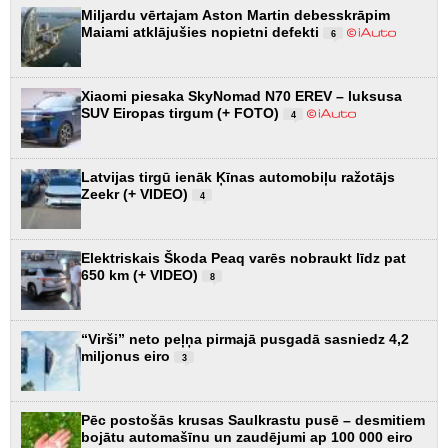
Miljardu vērtajam Aston Martin debesskrāpim
Maiami atklājušies nopietni defekti
6
Xiaomi piesaka SkyNomad N70 EREV – luksusa
SUV Eiropas tirgum (+ FOTO)
4
Latvijas tirgū ienāk Ķīnas automobiļu ražotājs
Zeekr (+ VIDEO)
4
Elektriskais Škoda Peaq varēs nobraukt līdz pat
650 km (+ VIDEO)
8
“Virši” neto peļņa pirmajā pusgadā sasniedz 4,2
miljonus eiro
3
Pēc postošās krusas Saulkrastu pusē – desmitiem
bojātu automašīnu un zaudējumi ap 100 000 eiro