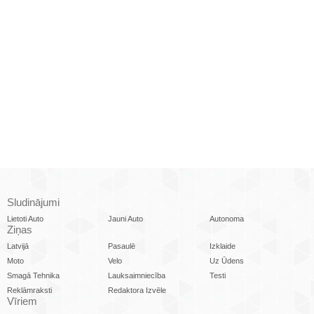
Sludinājumi
Lietoti Auto
Jauni Auto
Autonoma
Ziņas
Latvijā
Pasaulē
Izklaide
Moto
Velo
Uz Ūdens
Smagā Tehnika
Lauksaimniecība
Testi
Reklāmraksti
Redaktora Izvēle
Vīriem