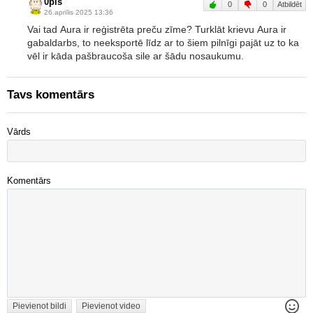
0pis
0
0
Atbildēt
26.aprīlis 2025 13:36
Vai tad Aura ir reģistrēta preču zīme? Turklāt krievu Aura ir
gabaldarbs, to neeksportē līdz ar to šiem pilnīgi pajāt uz to ka
vēl ir kāda pašbraucoša sile ar šādu nosaukumu.
Tavs komentārs
Vārds
Komentārs
Pievienot bildi
Pievienot video