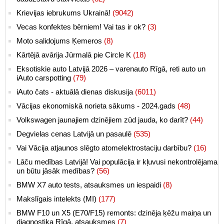
Krievijas iebrukums Ukrainā!
(9042)
Vecas konfektes bērniem! Vai tas ir ok?
(3)
Moto salidojums Ķemeros
(8)
Kārtējā avārija Jūrmalā pie Circle K
(18)
Eksotiskie auto Latvijā 2026 – varenauto Rīgā, reti auto un
iAuto carspotting
(79)
iAuto čats - aktuālā dienas diskusija
(6011)
Vācijas ekonomiskā norieta sākums - 2024.gads
(48)
Volkswagen jaunajiem dzinējiem zūd jauda, ko darīt?
(44)
Degvielas cenas Latvijā un pasaulē
(535)
Vai Vācija atjaunos slēgto atomelektrostaciju darbību?
(16)
Lāču medības Latvijā! Vai populācija ir kļuvusi nekontrolējama
un būtu jāsāk medības?
(56)
BMW X7 auto tests, atsauksmes un iespaidi
(8)
Makslīgais intelekts (MI)
(177)
BMW F10 un X5 (E70/F15) remonts: dzinēja ķēžu maiņa un
diagnostika Rīgā, atsauksmes
(7)