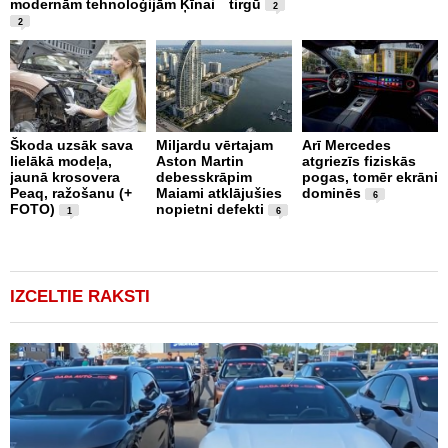
modernām tehnoloģijām Ķīnai
tirgū
E
2
2
Škoda uzsāk sava
Miljardu vērtajam
Arī Mercedes
P
lielākā modeļa,
Aston Martin
atgriezīs fiziskās
g
jaunā krosovera
debesskrāpim
pogas, tomēr ekrāni
r
Peaq, ražošanu (+
Maiami atklājušies
dominēs
p
6
FOTO)
nopietni defekti
v
1
6
IZCELTIE RAKSTI