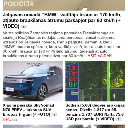
Jelgavas novadā “BMW” vadītājs brauc ar 170 km/h,
atļauto braukšanas ātrumu pārkāpjot par 80 km/h (+
VIDEO)
6
Valsts policijas Zemgales reģiona pārvaldes Dienvidzemgales
iecirkņa Reaģēšanas nodaļas amatpersonas, veicot satiksmes
uzraudzību Jelgavas novadā, Cenu pagastā, pamanīja kādu
“BMW” markas spēkratu, kura vadītājs vietā, kur atļauts braukt ar
90 km/h, brauca ar 170 km/h lielu ātrumu, tādējādi atļauto
braukšanas ātrumu pārsniedzot par 80 km/h.
LASĪT VAIRĀK
Xiaomi piesaka SkyNomad
Šodien (5.08) degvielai akcijas
N70 EREV – luksusa SUV
cenas: Dīzelis 1.817 un 95.
Eiropas tirgum (+ FOTO)
benzīns 1.737 EUR! Nafta 75.6
4
USD par barelu (+ VIDEO)
9