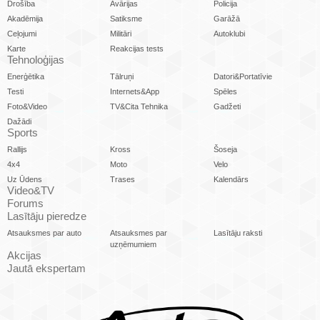
Drošība
Avārijas
Policija
Akadēmija
Satiksme
Garāžā
Ceļojumi
Militāri
Autoklubi
Karte
Reakcijas tests
Tehnoloģijas
Enerģētika
Tālruņi
Datori&Portatīvie
Testi
Internets&App
Spēles
Foto&Video
TV&Cita Tehnika
Gadžeti
Dažādi
Sports
Rallijs
Kross
Šoseja
4x4
Moto
Velo
Uz Ūdens
Trases
Kalendārs
Video&TV
Forums
Lasītāju pieredze
Atsauksmes par auto
Atsauksmes par
Lasītāju raksti
uzņēmumiem
Akcijas
Jautā ekspertam