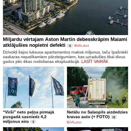
Miljardu vērtajam Aston Martin debesskrāpim Maiami
atklājušies nopietni defekti
6
Dzīvokļi šajos luksusa apartamentos maksā miljonus, taču īpašnieki
saskaras nepatīkamiem pārsteigumiem, kas uzradušies tikai divus
gadus pēc ēkas nodošanas ekspluatācijā.
LASĪT VAIRĀK
“Virši” neto peļņa pirmajā
Netālu no Salaspils aizdedzies
pusgadā sasniedz 4,2
kravas auto (+ FOTO)
12
miljonus eiro
3