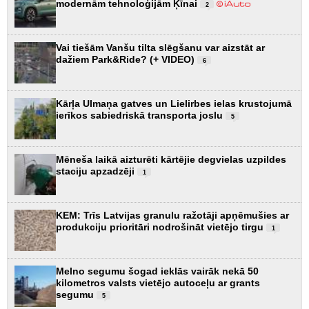
modernām tehnoloģijām Ķīnai
2
Vai tiešām Vanšu tilta slēgšanu var aizstāt ar
dažiem Park&Ride? (+ VIDEO)
6
Kārļa Ulmaņa gatves un Lielirbes ielas krustojumā
ierīkos sabiedriskā transporta joslu
5
Mēneša laikā aizturēti kārtējie degvielas uzpildes
staciju apzadzēji
1
KEM: Trīs Latvijas granulu ražotāji apņēmušies ar
produkciju prioritāri nodrošināt vietējo tirgu
1
Melno segumu šogad ieklās vairāk nekā 50
kilometros valsts vietējo autoceļu ar grants
segumu
5