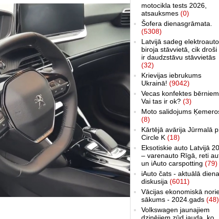
motocikla tests 2026,
atsauksmes
(0)
Šofera dienasgrāmata.
(5308)
Latvijā sadeg elektroauto
biroja stāvvietā, cik droši 
ir daudzstāvu stāvvietās
(32)
Krievijas iebrukums
Ukrainā!
(9042)
Vecas konfektes bērniem
Vai tas ir ok?
(3)
Moto salidojums Ķemero
(8)
Kārtējā avārija Jūrmalā p
Circle K
(18)
Eksotiskie auto Latvijā 2
– varenauto Rīgā, reti au
un iAuto carspotting
(79)
iAuto čats - aktuālā dien
diskusija
(6011)
Vācijas ekonomiskā nori
sākums - 2024.gads
(48)
Volkswagen jaunajiem
dzinējiem zūd jauda, ko