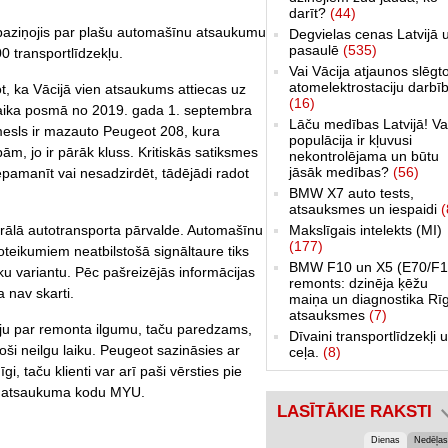
darīt?
(44)
aziņojis par plašu automašīnu atsaukumu
Degvielas cenas Latvijā 
pasaulē
(535)
0 transportlīdzekļu.
Vai Vācija atjaunos slēgt
atomelektrostaciju darbī
, ka Vācijā vien atsaukums attiecas uz
(16)
laika posmā no 2019. gada 1. septembra
Lāču medības Latvijā! Va
mesls ir mazauto Peugeot 208, kura
populācija ir kļuvusi
ām, jo ir pārāk kluss. Kritiskās satiksmes
nekontrolējama un būtu
jāsāk medības?
(56)
nepamanīt vai nesadzirdēt, tādējādi radot
BMW X7 auto tests,
atsauksmes un iespaidi
(
ālā autotransporta pārvalde. Automašīnu
Makslīgais intelekts (MI)
(177)
oteikumiem neatbilstošā signāltaure tiks
BMW F10 un X5 (E70/F1
ku variantu. Pēc pašreizējās informācijas
remonts: dzinēja ķēžu
 nav skarti.
maiņa un diagnostika Rī
atsauksmes
(7)
ju par remonta ilgumu, taču paredzams,
Dīvaini transportlīdzekļi 
ši neilgu laiku. Peugeot sazināsies ar
ceļa.
(8)
 taču klienti var arī paši vērsties pie
dot atsaukuma kodu MYU.
LASĪTĀKIE RAKSTI
Dienas
Nedēļas