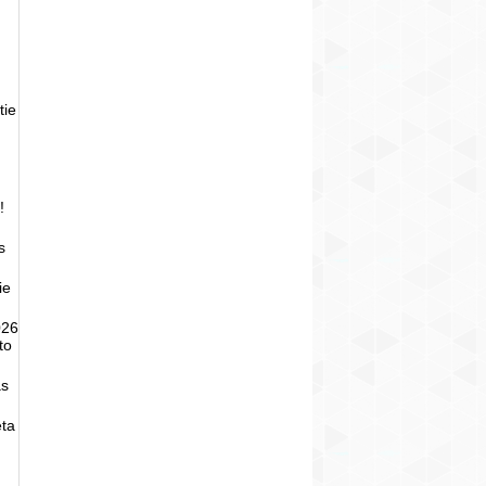
tie
!
s
ie
026
to
as
eta