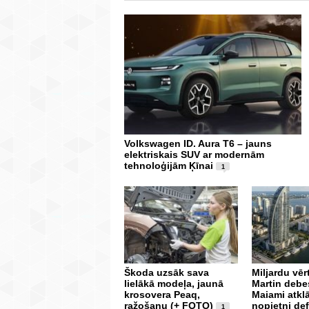
Volkswagen ID. Aura T6 – jauns
elektriskais SUV ar modernām
tehnoloģijām Ķīnai
1
Škoda uzsāk sava
Miljardu vē
lielākā modeļa, jaunā
Martin debe
krosovera Peaq,
Maiami atkl
ražošanu (+ FOTO)
nopietni def
1