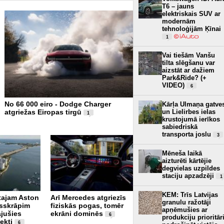
T6 – jauns
elektriskais SUV ar
modernām
tehnoloģijām Ķīnai
1
Vai tiešām Vanšu
tilta slēgšanu var
aizstāt ar dažiem
Park&Ride? (+
VIDEO)
6
No 66 000 eiro - Dodge Charger
Xiaomi piesaka SkyNomad
Kārļa Ulmaņa gatve
un Lielirbes ielas
atgriežas Eiropas tirgū
– luksusa SUV Eiropas tir
1
krustojumā ierīkos
FOTO)
4
sabiedriskā
transporta joslu
3
Mēneša laikā
aizturēti kārtējie
degvielas uzpildes
staciju apzadzēji
1
KEM: Trīs Latvijas
rtajam Aston
Arī Mercedes atgriezīs
Pēc vairāk nekā 80
granulu ražotāji
sskrāpim
fiziskās pogas, tomēr
gadiem Donavā redzami
apņēmušies ar
ājušies
ekrāni dominēs
Otrā pasaules kara
6
produkciju prioritār
ekti
kuģu vraki (+ VIDEO)
6