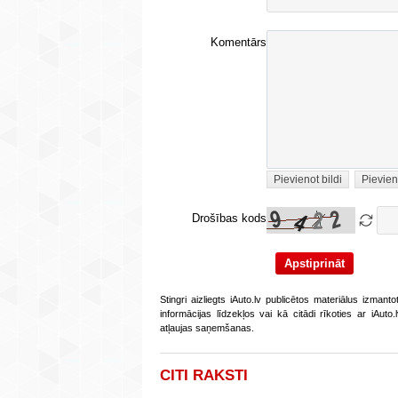
Komentārs
Pievienot bildi
Pievien
Drošības kods
Stingri aizliegts iAuto.lv publicētos materiālus izmant
informācijas līdzekļos vai kā citādi rīkoties ar iAut
atļaujas saņemšanas.
CITI RAKSTI