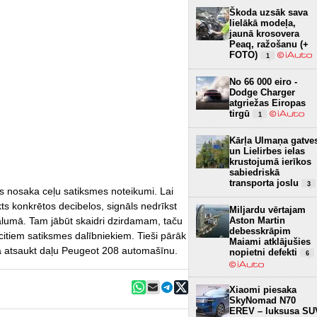
Škoda uzsāk sava
lielākā modeļa,
jaunā krosovera
Peaq, ražošanu (+
FOTO)
1
No 66 000 eiro -
Dodge Charger
atgriežas Eiropas
tirgū
1
Kārļa Ulmaņa gatve
un Lielirbes ielas
krustojumā ierīkos
sabiedriskā
transporta joslu
3
s nosaka ceļu satiksmes noteikumi. Lai
ts konkrētos decibelos, signāls nedrīkst
Miljardu vērtajam
ālumā. Tam jābūt skaidri dzirdamam, taču
Aston Martin
debesskrāpim
itiem satiksmes dalībniekiem. Tieši pārāk
Maiami atklājušies
ba atsaukt daļu Peugeot 208 automašīnu.
nopietni defekti
6
Xiaomi piesaka
SkyNomad N70
EREV – luksusa SU