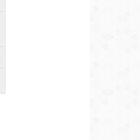
vienībās (+ FOTO)
FOTO)
3
3