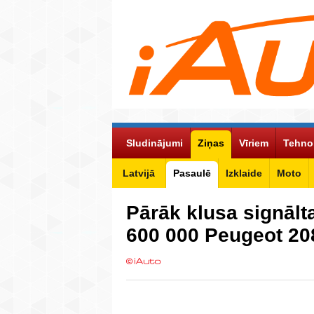
Sludinājumi
Ziņas
Vīriem
Tehno
Latvijā
Pasaulē
Izklaide
Moto
Pārāk klusa signāl
600 000 Peugeot 2