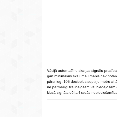
Vācijā automašīnu skaņas signālu prasība
gan minimālais skaļuma līmenis nav noteik
pārsniegt 105 decibelus septiņu metru att
ne pārmērīgi traucējošam vai biedējošam c
klusā signāla dēļ arī radās nepieciešamī