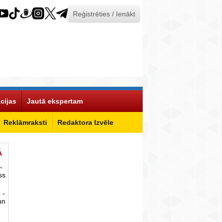
Reģistrēties / Ienākt
cijas
Jautā ekspertam
Reklāmraksti
Redaktora Izvēle
Ā
-
ss
 -
un