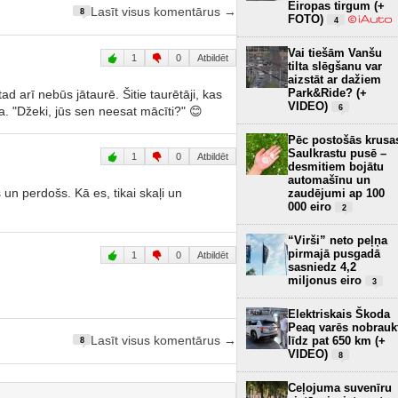
Eiropas tirgum (+
Lasīt visus komentārus →
8
FOTO)
4
Vai tiešām Vanšu
1
0
Atbildēt
tilta slēgšanu var
aizstāt ar dažiem
Park&Ride? (+
ad arī nebūs jātaurē. Šitie taurētāji, kas
VIDEO)
6
a. "Džeki, jūs sen neesat mācīti?" 😊
Pēc postošās krusa
Saulkrastu pusē –
1
0
Atbildēt
desmitiem bojātu
automašīnu un
un perdošs. Kā es, tikai skaļi un
zaudējumi ap 100
000 eiro
2
“Virši” neto peļņa
pirmajā pusgadā
1
0
Atbildēt
sasniedz 4,2
miljonus eiro
3
Elektriskais Škoda
Peaq varēs nobrauk
līdz pat 650 km (+
Lasīt visus komentārus →
8
VIDEO)
8
Ceļojuma suvenīru