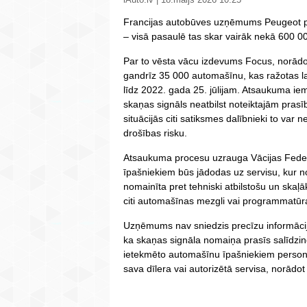
Francijas autobūves uzņēmums Peugeot p
– visā pasaulē tas skar vairāk nekā 600 00
Par to vēsta vācu izdevums Focus, norādot
gandrīz 35 000 automašīnu, kas ražotas 
līdz 2022. gada 25. jūlijam. Atsaukuma ie
skaņas signāls neatbilst noteiktajām prasīb
situācijās citi satiksmes dalībnieki to var 
drošības risku.
Atsaukuma procesu uzrauga Vācijas Feder
īpašniekiem būs jādodas uz servisu, kur n
nomainīta pret tehniski atbilstošu un skaļā
citi automašīnas mezgli vai programmatūra
Uzņēmums nav sniedzis precīzu informāci
ka skaņas signāla nomaiņa prasīs salīdzino
ietekmēto automašīnu īpašniekiem personīgi,
sava dīlera vai autorizētā servisa, norā