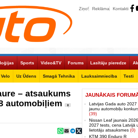
Ziņo!
Reklāma
Kontakti
loģijas
Sports
Video&TV
Forums
Lasītāju pieredze
Ak
Velo
Uz Ūdens
Smagā Tehnika
Lauksaimniecība
Testi
taure – atsaukums
JAUNĀKAIS FORUM
08 automobiļiem
Latvijas Gada auto 2027 
8
jaunu automobiļu konkur
(39)
Nissan Leaf jaunais 2026
2027 tests, cena Latvijā 
lietotāju atsauksmes
(0)
KTM 390 Enduro R