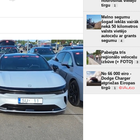
nodrošināt vietējo
tirgu
1
Melno segumu
šogad ieklās vairāk
nekā 50 kilometros
valsts vietējo
autoceļu ar grants
segumu
4
Pabeigta trīs
reģionālo veloceļu
izbūve (+ FOTO)
3
No 66 000 eiro -
Dodge Charger
atgriežas Eiropas
tirgū
1