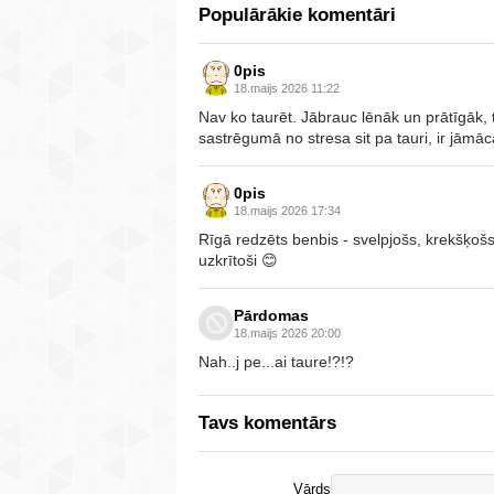
Populārākie komentāri
0pis
18.maijs 2026 11:22
Nav ko taurēt. Jābrauc lēnāk un prātīgāk, t
sastrēgumā no stresa sit pa tauri, ir jāmāc
0pis
18.maijs 2026 17:34
Rīgā redzēts benbis - svelpjošs, krekšķošs 
uzkrītoši 😊
Pārdomas
18.maijs 2026 20:00
Nah..j pe...ai taure!?!?
Tavs komentārs
Vārds