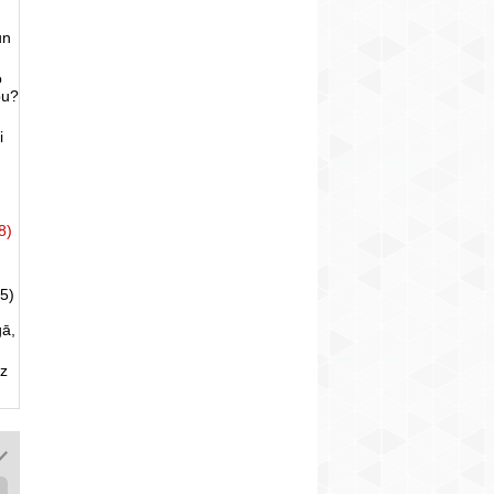
un
o
bu?
i
8)
5)
gā,
uz