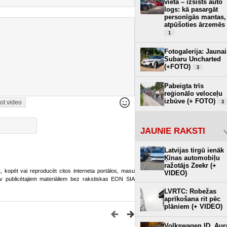
vietā – izsists auto
logs: kā pasargāt
personīgās mantas,
atpūšoties ārzemēs
1
Fotogalerija: Jaunai
Subaru Uncharted
(+FOTO)
3
Pabeigta trīs
reģionālo veloceļu
izbūve (+ FOTO)
ot video
3
JAUNIE RAKSTI
Latvijas tirgū ienāk
Ķīnas automobiļu
ražotājs Zeekr (+
ot, kopēt vai reproducēt citos interneta portālos, masu
VIDEO)
o.lv publicētajiem materiāliem bez rakstiskas EON SIA
LVRTC: Robežas
aprīkošana rit pēc
plāniem (+ VIDEO)
Volkswagen ID. Aur