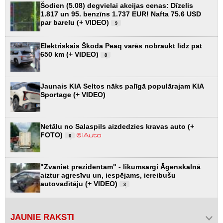
Šodien (5.08) degvielai akcijas cenas: Dīzelis
1.817 un 95. benzīns 1.737 EUR! Nafta 75.6 USD
par barelu (+ VIDEO)
9
Elektriskais Škoda Peaq varēs nobraukt līdz pat
650 km (+ VIDEO)
8
Jaunais KIA Seltos nāks palīgā populārajam KIA
Sportage (+ VIDEO)
Netālu no Salaspils aizdedzies kravas auto (+
FOTO)
6
"Zvaniet prezidentam" - likumsargi Āgenskalnā
aiztur agresīvu un, iespējams, iereibušu
autovadītāju (+ VIDEO)
3
JAUNIE RAKSTI