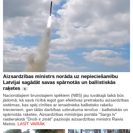
Aizsardzības ministrs norāda uz nepieciešamību
Latvijai sagādāt savas spārnotās un ballistiskās
raķetes
5
Nacionālajiem bruņotajiem spēkiem (NBS) jau tuvākajā laikā būs
jādomā, kā savā rīcībā iegūt gan efektīvas pretraķešu aizsardzības
sistēmas, kas spēj cīnīties ar ienaidnieka ballistisko raķešu
triecieniem, gan tālās darbības uzbrukuma ieročus - ballistiskās un
spārnotās raķetes, Aizsardzības ministrijas portāla "Sargs.lv"
raidierakstā "Droši ir zināt" paziņojis aizsardzības ministrs Raivis
Melnis.
LASĪT VAIRĀK