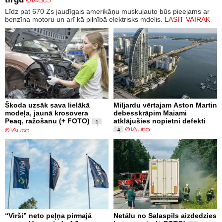
Līdz pat 670 Zs jaudīgais amerikāņu muskuļauto būs pieejams ar
benzīna motoru un arī kā pilnībā elektrisks mdelis.
LASĪT VAIRĀK
Škoda uzsāk sava lielākā
Miljardu vērtajam Aston Martin
modeļa, jaunā krosovera
debesskrāpim Maiami
Peaq, ražošanu (+ FOTO)
atklājušies nopietni defekti
1
4
“Virši” neto peļņa pirmajā
Netālu no Salaspils aizdedzies