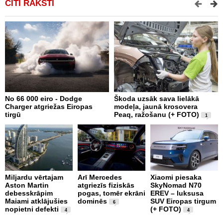
CITI RAKSTI
No 66 000 eiro - Dodge
Škoda uzsāk sava lielākā
2
Charger atgriežas Eiropas
modeļa, jaunā krosovera
K
tirgū
Peaq, ražošanu (+ FOTO)
B
1
p
Miljardu vērtajam
Arī Mercedes
Xiaomi piesaka
Aston Martin
atgriezīs fiziskās
SkyNomad N70
P
debesskrāpim
pogas, tomēr ekrāni
EREV – luksusa
s
Maiami atklājušies
dominēs
SUV Eiropas tirgum
p
6
nopietni defekti
(+ FOTO)
L
4
4
p