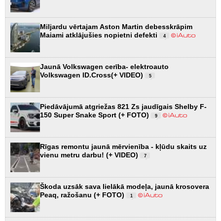
Miljardu vērtajam Aston Martin debesskrāpim
Maiami atklājušies nopietni defekti
4
Jaunā Volkswagen cerība- elektroauto
Volkswagen ID.Cross(+ VIDEO)
5
Piedāvājumā atgriežas 821 Zs jaudīgais Shelby F-
150 Super Snake Sport (+ FOTO)
9
Rīgas remontu jaunā mērvienība - kļūdu skaits uz
vienu metru darbu! (+ VIDEO)
7
Škoda uzsāk sava lielākā modeļa, jaunā krosovera
Peaq, ražošanu (+ FOTO)
1