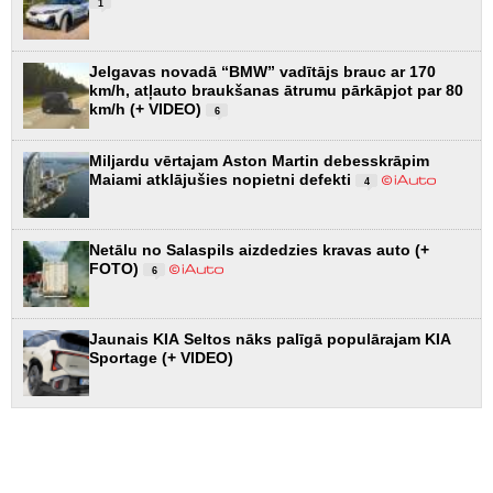
1
Jelgavas novadā “BMW” vadītājs brauc ar 170
km/h, atļauto braukšanas ātrumu pārkāpjot par 80
km/h (+ VIDEO)
6
Miljardu vērtajam Aston Martin debesskrāpim
Maiami atklājušies nopietni defekti
4
Netālu no Salaspils aizdedzies kravas auto (+
FOTO)
6
Jaunais KIA Seltos nāks palīgā populārajam KIA
Sportage (+ VIDEO)