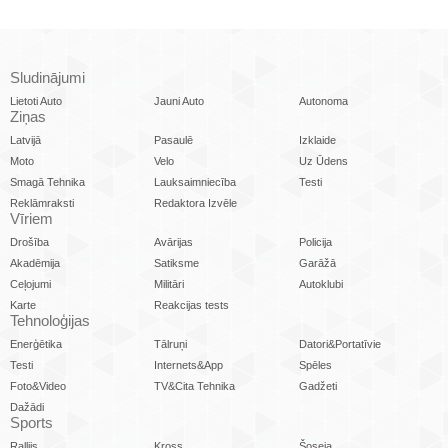
Sludinājumi
Lietoti Auto
Jauni Auto
Autonoma
Ziņas
Latvijā
Pasaulē
Izklaide
Moto
Velo
Uz Ūdens
Smagā Tehnika
Lauksaimniecība
Testi
Reklāmraksti
Redaktora Izvēle
Vīriem
Drošība
Avārijas
Policija
Akadēmija
Satiksme
Garāžā
Ceļojumi
Militāri
Autoklubi
Karte
Reakcijas tests
Tehnoloģijas
Enerģētika
Tālruņi
Datori&Portatīvie
Testi
Internets&App
Spēles
Foto&Video
TV&Cita Tehnika
Gadžeti
Dažādi
Sports
Rallijs
Kross
Šoseja