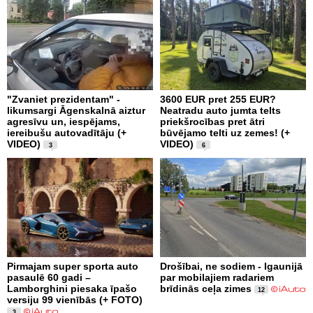
"Zvaniet prezidentam" -
3600 EUR pret 255 EUR?
likumsargi Āgenskalnā aiztur
Neatradu auto jumta telts
agresīvu un, iespējams,
priekšrocības pret ātri
iereibušu autovadītāju (+
būvējamo telti uz zemes! (+
VIDEO)
VIDEO)
3
6
Pirmajam super sporta auto
Drošībai, ne sodiem - Igaunijā
pasaulē 60 gadi –
par mobilajiem radariem
Lamborghini piesaka īpašo
brīdinās ceļa zimes
12
versiju 99 vienībās (+ FOTO)
3