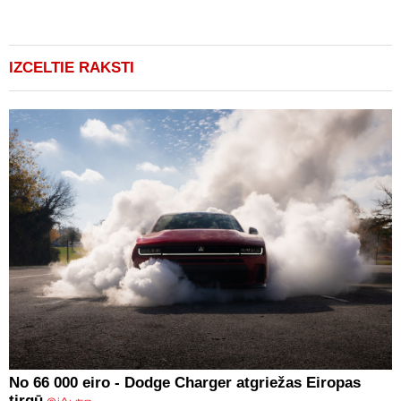
v
(
IZCELTIE RAKSTI
No 66 000 eiro - Dodge Charger atgriežas Eiropas
tirgū