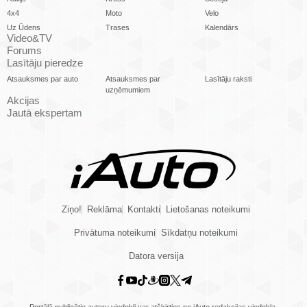
4x4
Moto
Velo
Uz Ūdens
Trases
Kalendārs
Video&TV
Forums
Lasītāju pieredze
Atsauksmes par auto
Atsauksmes par
Lasītāju raksti
uzņēmumiem
Akcijas
Jautā ekspertam
Ziņo!
Reklāma
Kontakti
Lietošanas noteikumi
Privātuma noteikumi
Sīkdatņu noteikumi
Datora versija
Portālā publicētie autoru viedokļi var atšķirties no iAuto redakcijas viedokļa.