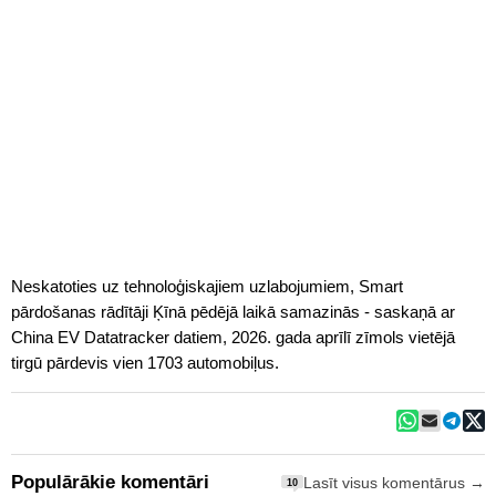
Neskatoties uz tehnoloģiskajiem uzlabojumiem, Smart
pārdošanas rādītāji Ķīnā pēdējā laikā samazinās - saskaņā ar
China EV Datatracker datiem, 2026. gada aprīlī zīmols vietējā
tirgū pārdevis vien 1703 automobiļus.
Populārākie komentāri
Lasīt visus komentārus →
10