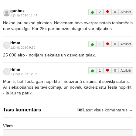
gunbox
2
0
Atbildēt
1.jūnijs 2026 11:44
Nekod jau nekod pirkstos. Nevienam tavs overpraisotais teslamēals
nav vajadzīgs. Par 25k par bomzis ubagojot var atļauties.
Hmm
1
0
Atbildēt
1.jūnijs 2026 9:36
25 000 eiro - norijam siekalas un dzīvojam tālāk.
Hmm
1
0
Atbildēt
1.jūnijs 2026 12:36
Man ir, bet Tesla gan nepirktu - neuzrunā dizains, it sevišķi salons.
Ar siekalošanos es tevi domāju un novēlu kādreiz īstu Tesla nopirkt
- ja jau tā patīk.
Tavs komentārs
Lasīt visus komentārus →
10
Vārds