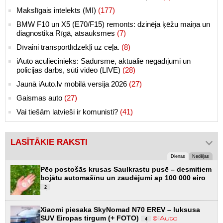
Makslīgais intelekts (MI)
(177)
BMW F10 un X5 (E70/F15) remonts: dzinēja ķēžu maiņa un
diagnostika Rīgā, atsauksmes
(7)
Dīvaini transportlīdzekļi uz ceļa.
(8)
iAuto aculiecinieks: Sadursme, aktuālie negadījumi un
policijas darbs, sūti video (LIVE)
(28)
Jaunā iAuto.lv mobilā versija 2026
(27)
Gaismas auto
(27)
Vai tiešām latvieši ir komunisti?
(41)
LASĪTĀKIE RAKSTI
Dienas
Nedēļas
Pēc postošās krusas Saulkrastu pusē – desmitiem
bojātu automašīnu un zaudējumi ap 100 000 eiro
2
Xiaomi piesaka SkyNomad N70 EREV – luksusa
SUV Eiropas tirgum (+ FOTO)
4