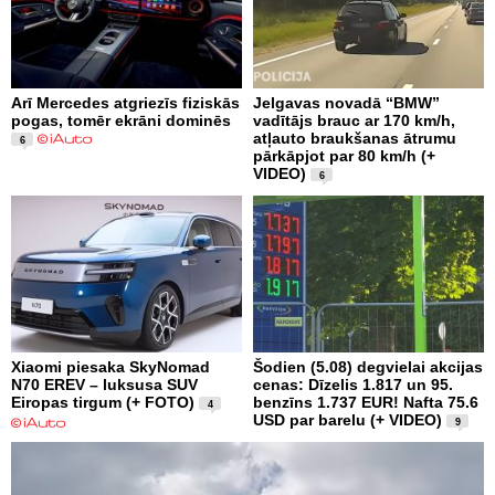
Arī Mercedes atgriezīs fiziskās
Jelgavas novadā “BMW”
pogas, tomēr ekrāni dominēs
vadītājs brauc ar 170 km/h,
atļauto braukšanas ātrumu
6
pārkāpjot par 80 km/h (+
VIDEO)
6
Xiaomi piesaka SkyNomad
Šodien (5.08) degvielai akcijas
N70 EREV – luksusa SUV
cenas: Dīzelis 1.817 un 95.
Eiropas tirgum (+ FOTO)
benzīns 1.737 EUR! Nafta 75.6
4
USD par barelu (+ VIDEO)
9