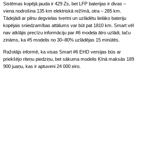
Sistēmas kopējā jauda ir 429 Zs, bet LFP baterijas ir divas –
viena nodrošina 135 km elektriskā režīmā, otra – 285 km.
Tādejādi ar pilnu degvielas tvertni un uzlādētu lielāko bateriju
kopējais sniedzamības attālums var būt pat 1810 km. Smart vēl
nav atklājis precīzu informāciju par #6 modeļa ātro uzlādi, taču
zināms, ka #5 modelis no 30–80% uzlādējas 15 minūtēs.
Ražotājs informē, ka visas Smart #6 EHD versijas būs ar
priekšējo riteņu piedziņu, bet sākuma modelis Ķīnā maksās 189
900 juaņu, kas ir aptuveni 24 000 eiro.