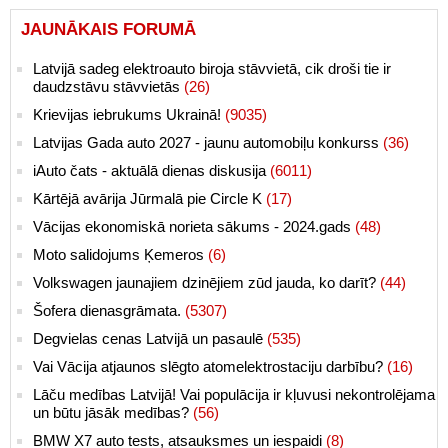
JAUNĀKAIS FORUMĀ
Latvijā sadeg elektroauto biroja stāvvietā, cik droši tie ir
daudzstāvu stāvvietās
(26)
Krievijas iebrukums Ukrainā!
(9035)
Latvijas Gada auto 2027 - jaunu automobiļu konkurss
(36)
iAuto čats - aktuālā dienas diskusija
(6011)
Kārtējā avārija Jūrmalā pie Circle K
(17)
Vācijas ekonomiskā norieta sākums - 2024.gads
(48)
Moto salidojums Ķemeros
(6)
Volkswagen jaunajiem dzinējiem zūd jauda, ko darīt?
(44)
Šofera dienasgrāmata.
(5307)
Degvielas cenas Latvijā un pasaulē
(535)
Vai Vācija atjaunos slēgto atomelektrostaciju darbību?
(16)
Lāču medības Latvijā! Vai populācija ir kļuvusi nekontrolējama
un būtu jāsāk medības?
(56)
BMW X7 auto tests, atsauksmes un iespaidi
(8)