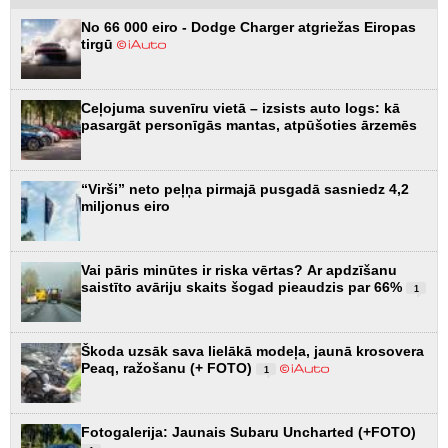
No 66 000 eiro - Dodge Charger atgriežas Eiropas
tirgū
Ceļojuma suvenīru vietā – izsists auto logs: kā
pasargāt personīgās mantas, atpūšoties ārzemēs
“Virši” neto peļņa pirmajā pusgadā sasniedz 4,2
miljonus eiro
Vai pāris minūtes ir riska vērtas? Ar apdzīšanu
saistīto avāriju skaits šogad pieaudzis par 66%
1
Škoda uzsāk sava lielākā modeļa, jaunā krosovera
Peaq, ražošanu (+ FOTO)
1
Fotogalerija: Jaunais Subaru Uncharted (+FOTO)