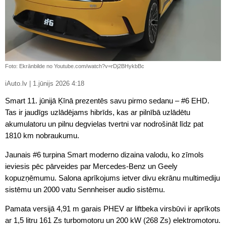
Foto: Ekrānbilde no Youtube.com/watch?v=rDj2BHykbBc
iAuto.lv | 1.jūnijs 2026 4:18
Smart 11. jūnijā Ķīnā prezentēs savu pirmo sedanu – #6 EHD.
Tas ir jaudīgs uzlādējams hibrīds, kas ar pilnībā uzlādētu
akumulatoru un pilnu degvielas tvertni var nodrošināt līdz pat
1810 km nobraukumu.
Jaunais #6 turpina Smart moderno dizaina valodu, ko zīmols
ieviesis pēc pārveides par Mercedes-Benz un Geely
kopuzņēmumu. Salona aprīkojums ietver divu ekrānu multimediju
sistēmu un 2000 vatu Sennheiser audio sistēmu.
Pamata versijā 4,91 m garais PHEV ar liftbeka virsbūvi ir aprīkots
ar 1,5 litru 161 Zs turbomotoru un 200 kW (268 Zs) elektromotoru.