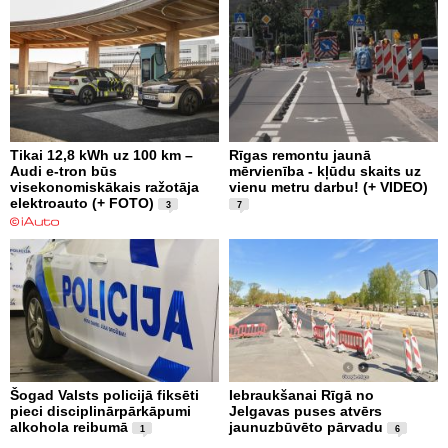
Tikai 12,8 kWh uz 100 km –
Rīgas remontu jaunā
Audi e-tron būs
mērvienība - kļūdu skaits uz
visekonomiskākais ražotāja
vienu metru darbu! (+ VIDEO)
elektroauto (+ FOTO)
3
7
Šogad Valsts policijā fiksēti
Iebraukšanai Rīgā no
pieci disciplinārpārkāpumi
Jelgavas puses atvērs
alkohola reibumā
jaunuzbūvēto pārvadu
1
6