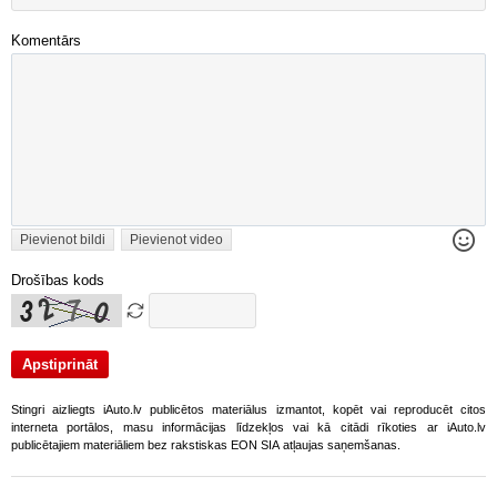
Komentārs
Pievienot bildi
Pievienot video
Drošības kods
Stingri aizliegts iAuto.lv publicētos materiālus izmantot, kopēt vai reproducēt citos
interneta portālos, masu informācijas līdzekļos vai kā citādi rīkoties ar iAuto.lv
publicētajiem materiāliem bez rakstiskas EON SIA atļaujas saņemšanas.