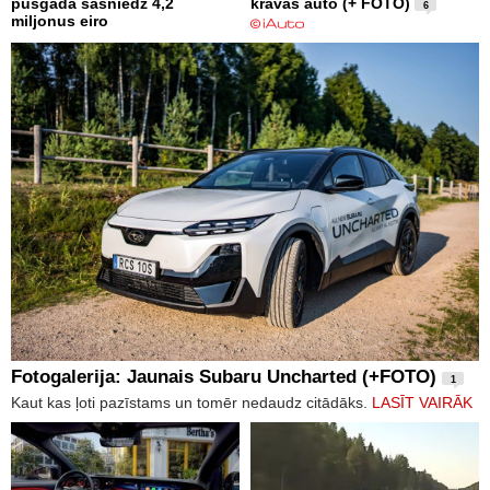
pusgadā sasniedz 4,2
kravas auto (+ FOTO)
6
miljonus eiro
Fotogalerija: Jaunais Subaru Uncharted (+FOTO)
1
Kaut kas ļoti pazīstams un tomēr nedaudz citādāks.
LASĪT VAIRĀK