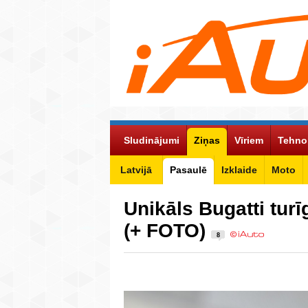
Sludinājumi
Ziņas
Vīriem
Tehno
Latvijā
Pasaulē
Izklaide
Moto
Unikāls Bugatti tu
(+ FOTO)
8