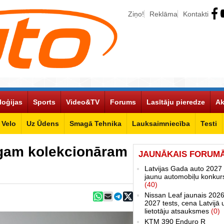
Ziņo!
Reklāma
Kontakti
loģijas
Sports
Video&TV
Forums
Lasītāju pieredze
Ak
Velo
Uz Ūdens
Smagā Tehnika
Lauksaimniecība
Testi
rīgam kolekcionāram
JAUNĀKAIS FORUM
Latvijas Gada auto 2027 
jaunu automobiļu konkur
(40)
Nissan Leaf jaunais 2026
2027 tests, cena Latvijā 
lietotāju atsauksmes
(0)
KTM 390 Enduro R