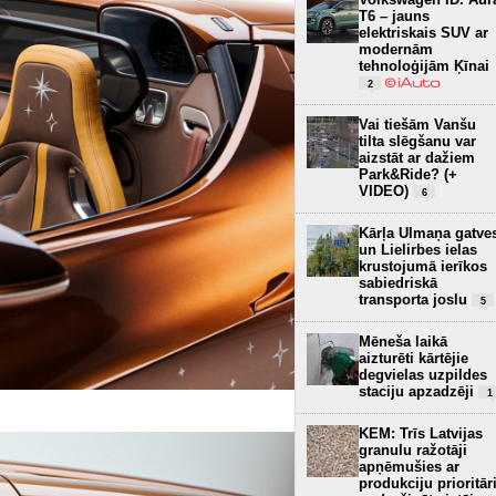
T6 – jauns
elektriskais SUV ar
modernām
tehnoloģijām Ķīnai
2
Vai tiešām Vanšu
tilta slēgšanu var
aizstāt ar dažiem
Park&Ride? (+
VIDEO)
6
Kārļa Ulmaņa gatve
un Lielirbes ielas
krustojumā ierīkos
sabiedriskā
transporta joslu
5
Mēneša laikā
aizturēti kārtējie
degvielas uzpildes
staciju apzadzēji
1
KEM: Trīs Latvijas
granulu ražotāji
apņēmušies ar
produkciju prioritār