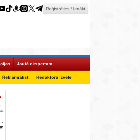
Reģistrēties / Ienākt
cijas
Jautā ekspertam
Reklāmraksti
Redaktora Izvēle
Ā
-
ss
 -
un