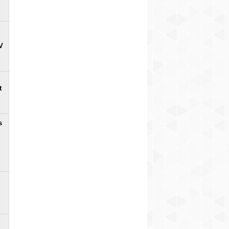
V
t
s