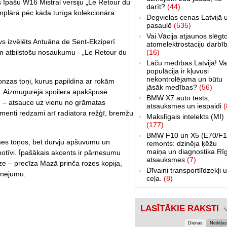
is īpašu W16 Mistral versiju „Le Retour du
darīt?
(44)
emplārā pēc kāda turīga kolekcionāra
Degvielas cenas Latvijā 
pasaulē
(535)
Vai Vācija atjaunos slēgt
vs izvēlēts Antuāna de Sent-Ekziperī
atomelektrostaciju darbī
(16)
am atbilstošu nosaukumu - „Le Retour du
Lāču medības Latvijā! Va
populācija ir kļuvusi
nekontrolējama un būtu
onzas toņi, kurus papildina ar rokām
jāsāk medības?
(56)
. Aizmugurējā spoilera apakšpusē
BMW X7 auto tests,
su – atsauce uz vienu no grāmatas
atsauksmes un iespaidi
(
ementi redzami arī radiatora režģī, bremžu
Makslīgais intelekts (MI)
(177)
BMW F10 un X5 (E70/F1
es toņos, bet durvju apšuvumu un
remonts: dzinēja ķēžu
maiņa un diagnostika Rī
otīvi. Īpašākais akcents ir pārnesumu
atsauksmes
(7)
ze – precīza Mazā prinča rozes kopija,
Dīvaini transportlīdzekļi 
enējumu.
ceļa.
(8)
LASĪTĀKIE RAKSTI
Dienas
Nedēļas