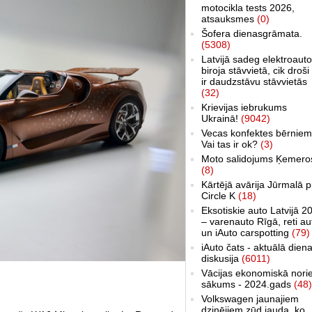
motocikla tests 2026,
atsauksmes
(0)
Šofera dienasgrāmata.
(5308)
Latvijā sadeg elektroauto
biroja stāvvietā, cik droši 
ir daudzstāvu stāvvietās
(32)
Krievijas iebrukums
Ukrainā!
(9042)
Vecas konfektes bērniem
Vai tas ir ok?
(3)
Moto salidojums Ķemero
(8)
Kārtējā avārija Jūrmalā p
Circle K
(18)
Eksotiskie auto Latvijā 2
– varenauto Rīgā, reti au
un iAuto carspotting
(79)
iAuto čats - aktuālā dien
diskusija
(6011)
Vācijas ekonomiskā nori
sākums - 2024.gads
(48)
Volkswagen jaunajiem
dzinējiem zūd jauda, ko