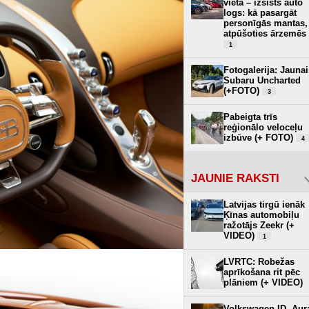
vietā – izsists auto
logs: kā pasargāt
personīgās mantas,
atpūšoties ārzemēs
1
Fotogalerija: Jaunai
Subaru Uncharted
(+FOTO)
3
Pabeigta trīs
reģionālo veloceļu
izbūve (+ FOTO)
4
JAUNIE RAKSTI
Latvijas tirgū ienāk
Ķīnas automobiļu
ražotājs Zeekr (+
VIDEO)
1
LVRTC: Robežas
aprīkošana rit pēc
plāniem (+ VIDEO)
Volkswagen ID. Aur