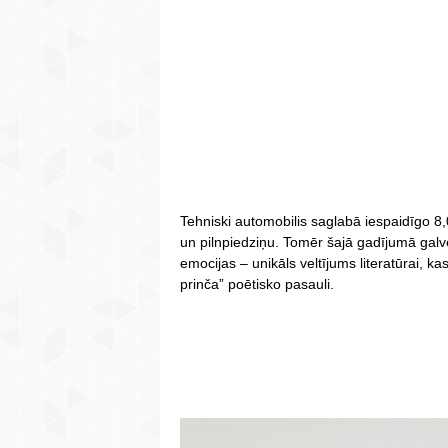
Tehniski automobilis saglabā iespaidīgo 8,
un pilnpiedziņu. Tomēr šajā gadījumā galv
emocijas – unikāls veltījums literatūrai, k
prinča” poētisko pasauli.