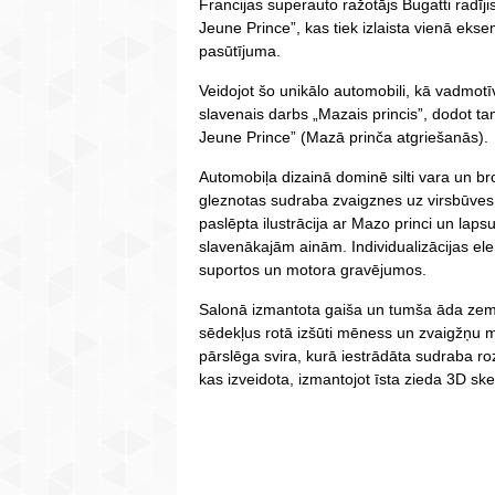
Francijas superauto ražotājs Bugatti radīj
Jeune Prince”, kas tiek izlaista vienā eks
pasūtījuma.
Veidojot šo unikālo automobili, kā vadmotī
slavenais darbs „Mazais princis”, dodot t
Jeune Prince” (Mazā prinča atgriešanās).
Automobiļa dizainā dominē silti vara un br
gleznotas sudraba zvaigznes uz virsbūves
paslēpta ilustrācija ar Mazo princi un lap
slavenākajām ainām. Individualizācijas el
suportos un motora gravējumos.
Salonā izmantota gaiša un tumša āda zem
sēdekļus rotā izšūti mēness un zvaigžņu m
pārslēga svira, kurā iestrādāta sudraba ro
kas izveidota, izmantojot īsta zieda 3D sk