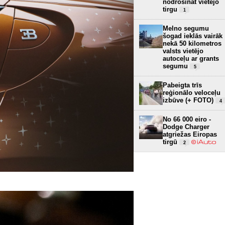
nodrošināt vietējo
tirgu
1
Melno segumu
šogad ieklās vairāk
nekā 50 kilometros
valsts vietējo
autoceļu ar grants
segumu
5
Pabeigta trīs
reģionālo veloceļu
izbūve (+ FOTO)
4
No 66 000 eiro -
Dodge Charger
atgriežas Eiropas
tirgū
2