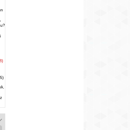
un
o
bu?
i
8)
5)
gā,
uz