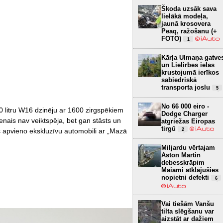
Škoda uzsāk sava
lielākā modeļa,
jaunā krosovera
Peaq, ražošanu (+
FOTO)
1
Kārļa Ulmaņa gatve
un Lielirbes ielas
krustojumā ierīkos
sabiedriskā
transporta joslu
5
No 66 000 eiro -
0 litru W16 dzinēju ar 1600 zirgspēkiem
Dodge Charger
enais nav veiktspēja, bet gan stāsts un
atgriežas Eiropas
tirgū
2
as apvieno ekskluzīvu automobili ar „Mazā
Miljardu vērtajam
Aston Martin
debesskrāpim
Maiami atklājušies
nopietni defekti
6
Vai tiešām Vanšu
tilta slēgšanu var
aizstāt ar dažiem