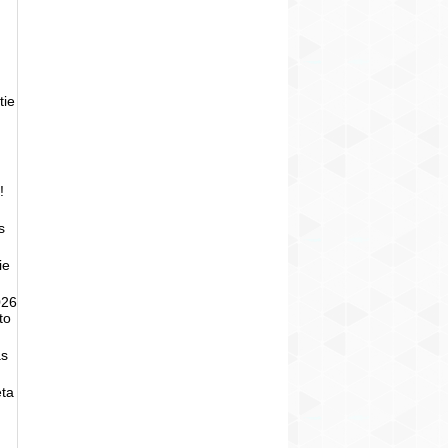
tie
!
s
ie
026
to
as
eta