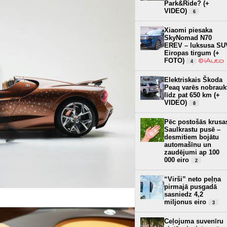
Park&Ride? (+
VIDEO)
6
Xiaomi piesaka
SkyNomad N70
EREV – luksusa SU
Eiropas tirgum (+
FOTO)
4
Elektriskais Škoda
Peaq varēs nobrauk
līdz pat 650 km (+
VIDEO)
8
Pēc postošās krusa
Saulkrastu pusē –
desmitiem bojātu
automašīnu un
zaudējumi ap 100
000 eiro
2
“Virši” neto peļņa
pirmajā pusgadā
sasniedz 4,2
miljonus eiro
3
Ceļojuma suvenīru