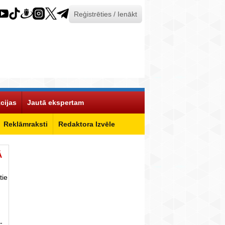
Reģistrēties / Ienākt
cijas
Jautā ekspertam
Reklāmraksti
Redaktora Izvēle
Ā
tie
-