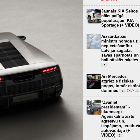
Jaunais KIA Seltos
nāks palīgā
populārajam KIA
Sportage (+ VIDEO)
Aizsardzības
ministrs norāda uz
nepieciešamību
Latvijai sagādāt
savas spārnotās un
ballistiskās raķetes
5
Arī Mercedes
atgriezīs fiziskās
pogas, tomēr ekrāni
dominēs
6
"Zvaniet
prezidentam" -
likumsargi
Āgenskalnā aiztur
agresīvu un,
iespējams, iereibuš
autovadītāju (+
VIDEO)
3