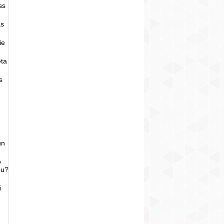
ss
as
ie
eta
s
un
o
bu?
i