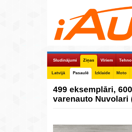
Sludinājumi
Ziņas
Vīriem
Tehno
Latvijā
Pasaulē
Izklaide
Moto
499 eksemplāri, 600
varenauto Nuvolari