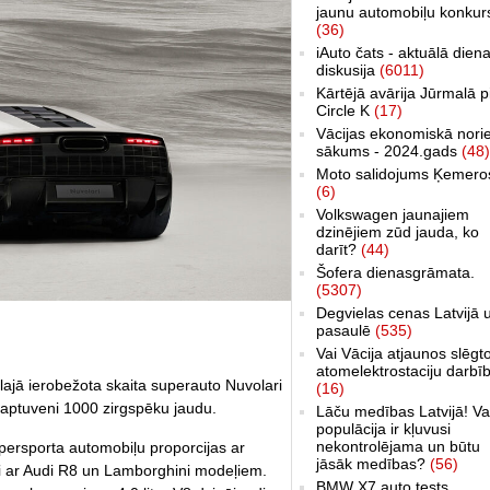
jaunu automobiļu konkur
(36)
iAuto čats - aktuālā dien
diskusija
(6011)
Kārtējā avārija Jūrmalā p
Circle K
(17)
Vācijas ekonomiskā nori
sākums - 2024.gads
(48)
Moto salidojums Ķemero
(6)
Volkswagen jaunajiem
dzinējiem zūd jauda, ko
darīt?
(44)
Šofera dienasgrāmata.
(5307)
Degvielas cenas Latvijā 
pasaulē
(535)
Vai Vācija atjaunos slēgt
atomelektrostaciju darbī
ajā ierobežota skaita superauto Nuvolari
(16)
r aptuveni 1000 zirgspēku jaudu.
Lāču medības Latvijā! Va
populācija ir kļuvusi
nekontrolējama un būtu
upersporta automobiļu proporcijas ar
jāsāk medības?
(56)
i ar Audi R8 un Lamborghini modeļiem.
BMW X7 auto tests,