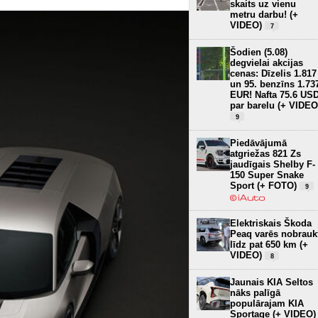
skaits uz vienu
metru darbu! (+
VIDEO)
7
Šodien (5.08)
degvielai akcijas
cenas: Dīzelis 1.817
un 95. benzīns 1.73
EUR! Nafta 75.6 US
par barelu (+ VIDEO
9
Piedāvājumā
atgriežas 821 Zs
jaudīgais Shelby F-
150 Super Snake
Sport (+ FOTO)
9
Elektriskais Škoda
Peaq varēs nobrauk
līdz pat 650 km (+
VIDEO)
8
Jaunais KIA Seltos
nāks palīgā
populārajam KIA
Sportage (+ VIDEO)