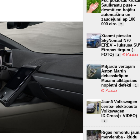
Pēc postošās krusa
Saulkrastu pusē –
desmitiem bojātu
automašīnu un
zaudējumi ap 100
000 eiro
2
Xiaomi piesaka
SkyNomad N70
EREV – luksusa SU
Eiropas tirgum (+
FOTO)
4
Miljardu vērtajam
Aston Martin
debesskrāpim
Maiami atklājušies
nopietni defekti
1
Jaunā Volkswagen
cerība- elektroauto
Volkswagen
ID.Cross(+ VIDEO)
4
Rīgas remontu jaun
mērvienība - kļūdu