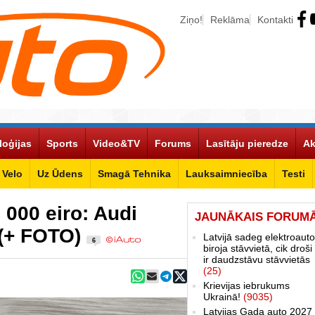
Ziņo!
Reklāma
Kontakti
loģijas
Sports
Video&TV
Forums
Lasītāju pieredze
Ak
Velo
Uz Ūdens
Smagā Tehnika
Lauksaimniecība
Testi
 000 eiro: Audi
JAUNĀKAIS FORUM
 (+ FOTO)
Latvijā sadeg elektroauto
6
biroja stāvvietā, cik droši 
ir daudzstāvu stāvvietās
(25)
Krievijas iebrukums
Ukrainā!
(9035)
Latvijas Gada auto 2027 