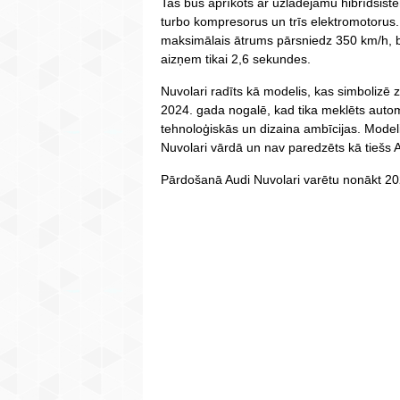
Tas būs aprīkots ar uzlādējamu hibrīdsistē
turbo kompresorus un trīs elektromotorus
maksimālais ātrums pārsniedz 350 km/h, b
aizņem tikai 2,6 sekundes.
Nuvolari radīts kā modelis, kas simbolizē 
2024. gada nogalē, kad tika meklēts autom
tehnoloģiskās un dizaina ambīcijas. Model
Nuvolari vārdā un nav paredzēts kā tiešs 
Pārdošanā Audi Nuvolari varētu nonākt 20