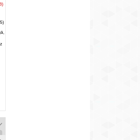
8)
5)
gā,
uz