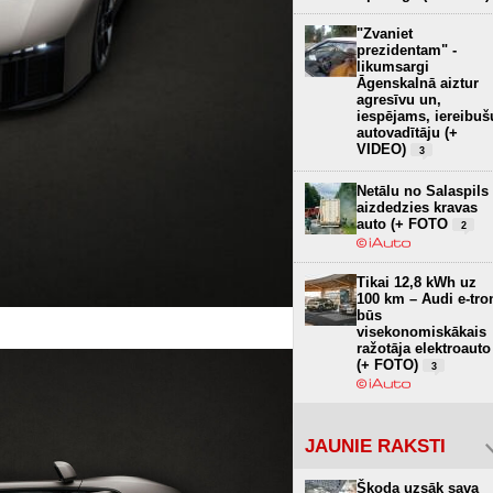
"Zvaniet
prezidentam" -
likumsargi
Āgenskalnā aiztur
agresīvu un,
iespējams, iereibuš
autovadītāju (+
VIDEO)
3
Netālu no Salaspils
aizdedzies kravas
auto (+ FOTO
2
Tikai 12,8 kWh uz
100 km – Audi e-tro
būs
visekonomiskākais
ražotāja elektroauto
(+ FOTO)
3
JAUNIE RAKSTI
Škoda uzsāk sava