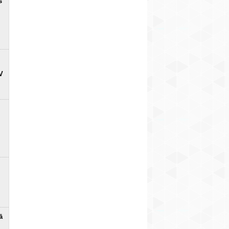
s
V
ā