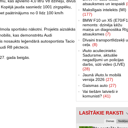
mu, kas apvieno 4,0 litru V8 dzinēju, divus
atsauksmes un iespaidi
(
. Kopējā jauda sasniedz 1001 zirgspēku,
Makslīgais intelekts (MI)
et paātrinājums no 0 līdz 100 km/h
(177)
BMW F10 un X5 (E70/F1
remonts: dzinēja ķēžu
zīmola sportisko nākotni. Projekts aizsākās
maiņa un diagnostika Rī
atsauksmes
(7)
obilis, kas demonstrētu Audi
Dīvaini transportlīdzekļi 
is nosaukts leģendārā autosportista Tacio
ceļa.
(8)
Audi R8 pēctecis.
iAuto aculiecinieks:
Sadursme, aktuālie
27. gada beigās.
negadījumi un policijas
darbs, sūti video (LIVE)
(28)
Jaunā iAuto.lv mobilā
versija 2026
(27)
Gaismas auto
(27)
Vai tiešām latvieši ir
komunisti?
(41)
LASĪTĀKIE RAKSTI
Dienas
Nedēļas