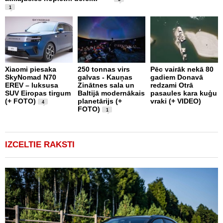
v
1
Xiaomi piesaka
250 tonnas virs
Pēc vairāk nekā 80
SkyNomad N70
galvas - Kauņas
gadiem Donavā
9
EREV – luksusa
Zinātnes sala un
redzami Otrā
a
SUV Eiropas tirgum
Baltijā modernākais
pasaules kara kuģu
s
(+ FOTO)
planetārijs (+
vraki (+ VIDEO)
g
4
FOTO)
e
1
IZCELTIE RAKSTI