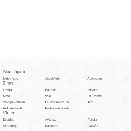
Sludinājumi
Lietoti Auto
Jauni Auto
Autonoma
Ziņas
Latvijā
Pasaulē
Izklaide
Moto
Velo
Uz Ūdens
Smagā Tehnika
Lauksaimniecība
Testi
Reklāmraksti
Redaktora Izvēle
Vīriem
Drošība
Avārijas
Policija
Akadēmija
Satiksme
Garāžā