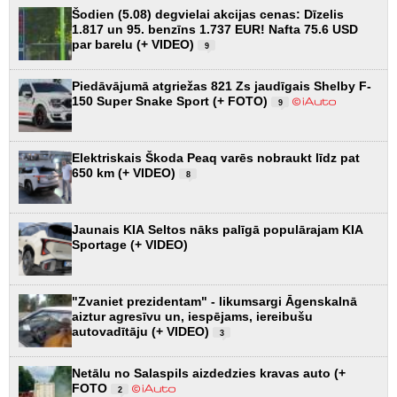
Šodien (5.08) degvielai akcijas cenas: Dīzelis
1.817 un 95. benzīns 1.737 EUR! Nafta 75.6 USD
par barelu (+ VIDEO)
9
Piedāvājumā atgriežas 821 Zs jaudīgais Shelby F-
150 Super Snake Sport (+ FOTO)
9
Elektriskais Škoda Peaq varēs nobraukt līdz pat
650 km (+ VIDEO)
8
Jaunais KIA Seltos nāks palīgā populārajam KIA
Sportage (+ VIDEO)
"Zvaniet prezidentam" - likumsargi Āgenskalnā
aiztur agresīvu un, iespējams, iereibušu
autovadītāju (+ VIDEO)
3
Netālu no Salaspils aizdedzies kravas auto (+
FOTO
2