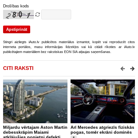
Drošības kods
Stingri aizliegts iAuto.lv publicētos materiālus izmantot, kopēt vai reproducēt citos
interneta portālos, masu informācijas līdzekļos vai kā citādi rīkoties ar iAuto.lv
publicētajiem materiāliem bez rakstiskas EON SIA atļaujas saņemšanas.
CITI RAKSTI
Miljardu vērtajam Aston Martin
Arī Mercedes atgriezīs fiziskās
P
debesskrāpim Maiami
pogas, tomēr ekrāni dominēs
p
atklājušies nopietni defekti
L
6