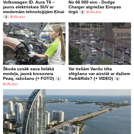
Volkswagen ID. Aura T6 –
No 66 000 eiro - Dodge
jauns elektriskais SUV ar
Charger atgriežas Eiropas
modernām tehnoloģijām Ķīnai
tirgū
2
2
Škoda uzsāk sava lielākā
Vai tiešām Vanšu tilta
modeļa, jaunā krosovera
slēgšanu var aizstāt ar dažiem
Peaq, ražošanu (+ FOTO)
Park&Ride? (+ VIDEO)
1
6