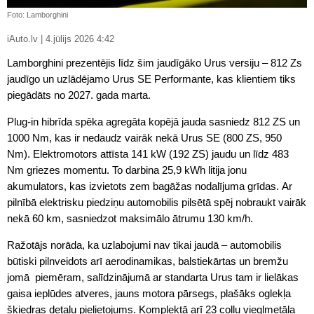
Foto: Lamborghini
iAuto.lv | 4.jūlijs 2026 4:42
Lamborghini prezentējis līdz šim jaudīgāko Urus versiju – 812 Zs
jaudīgo un uzlādējamo Urus SE Performante, kas klientiem tiks
piegādāts no 2027. gada marta.
Plug-in hibrīda spēka agregāta kopējā jauda sasniedz 812 ZS un
1000 Nm, kas ir nedaudz vairāk nekā Urus SE (800 ZS, 950
Nm). Elektromotors attīsta 141 kW (192 ZS) jaudu un līdz 483
Nm griezes momentu. To darbina 25,9 kWh litija jonu
akumulators, kas izvietots zem bagāžas nodalījuma grīdas. Ar
pilnībā elektrisku piedziņu automobilis pilsētā spēj nobraukt vairāk
nekā 60 km, sasniedzot maksimālo ātrumu 130 km/h.
Ražotājs norāda, ka uzlabojumi nav tikai jaudā – automobilis
būtiski pilnveidots arī aerodinamikas, balstiekārtas un bremžu
jomā piemēram, salīdzinājumā ar standarta Urus tam ir lielākas
gaisa ieplūdes atveres, jauns motora pārsegs, plašāks oglekļa
šķiedras detaļu pielietojums. Komplektā arī 23 collu vieglmetāla