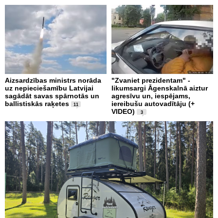
Aizsardzības ministrs norāda
"Zvaniet prezidentam" -
uz nepieciešamību Latvijai
likumsargi Āgenskalnā aiztur
sagādāt savas spārnotās un
agresīvu un, iespējams,
ballistiskās raķetes
iereibušu autovadītāju (+
11
VIDEO)
3