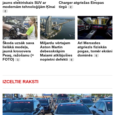
jauns elektriskais SUV ar
Charger atgriežas Eiropas
N
modernām tehnoloģijām Ķīnai
tirgū
E
2
2
Škoda uzsāk sava
Miljardu vērtajam
Arī Mercedes
P
lielākā modeļa,
Aston Martin
atgriezīs fiziskās
g
jaunā krosovera
debesskrāpim
pogas, tomēr ekrāni
r
Peaq, ražošanu (+
Maiami atklājušies
dominēs
p
6
FOTO)
nopietni defekti
v
1
6
IZCELTIE RAKSTI