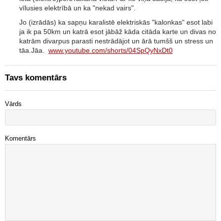
vīlusies elektrībā un ka "nekad vairs".
Jo (izrādās) ka sapņu karalistē elektriskās "kalonkas" esot labi
ja ik pa 50km un katrā esot jābāž kāda citāda karte un divas no
katrām divarpus parasti nestrādājot un ārā tumšš un stress un
tāa.Jāa.
www.youtube.com/shorts/04SpQyNxDt0
Tavs komentārs
Vārds
Komentārs