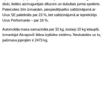
diski, lielāks aizmugurējais difuzors un dubultais jumta spoileris.
Pateicoties šīm izmaiņām, piespiedējspēks salīdzinājumā ar
Urus SE palielināts par 23 %, bet salīdzinājumā ar iepriekšējo
Urus Performante – par 16 %.
Automobiļa masa samazināta par 32 kg, tostarp 10 kg ietaupīti,
izmantojot Akrapovič titāna izplūdes sistēmu. Neskatoties uz to,
pašmasa joprojām ir 2473 kg.