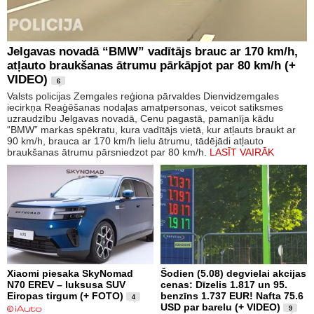
Jelgavas novadā “BMW” vadītājs brauc ar 170 km/h,
atļauto braukšanas ātrumu pārkāpjot par 80 km/h (+
VIDEO)
6
Valsts policijas Zemgales reģiona pārvaldes Dienvidzemgales
iecirkņa Reaģēšanas nodaļas amatpersonas, veicot satiksmes
uzraudzību Jelgavas novadā, Cenu pagastā, pamanīja kādu
“BMW” markas spēkratu, kura vadītājs vietā, kur atļauts braukt ar
90 km/h, brauca ar 170 km/h lielu ātrumu, tādējādi atļauto
braukšanas ātrumu pārsniedzot par 80 km/h.
LASĪT VAIRĀK
Xiaomi piesaka SkyNomad
Šodien (5.08) degvielai akcijas
N70 EREV – luksusa SUV
cenas: Dīzelis 1.817 un 95.
Eiropas tirgum (+ FOTO)
benzīns 1.737 EUR! Nafta 75.6
4
USD par barelu (+ VIDEO)
9