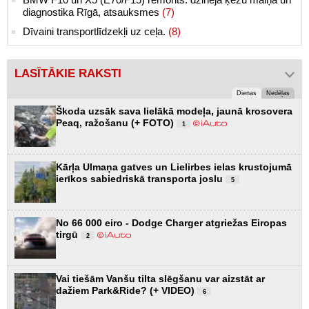
diagnostika Rīgā, atsauksmes
(7)
Dīvaini transportlīdzekļi uz ceļa.
(8)
LASĪTĀKIE RAKSTI
Dienas
Nedēļas
Škoda uzsāk sava lielākā modeļa, jaunā krosovera
Peaq, ražošanu (+ FOTO)
1
Kārļa Ulmaņa gatves un Lielirbes ielas krustojumā
ierīkos sabiedriskā transporta joslu
5
No 66 000 eiro - Dodge Charger atgriežas Eiropas
tirgū
2
Vai tiešām Vanšu tilta slēgšanu var aizstāt ar
dažiem Park&Ride? (+ VIDEO)
6