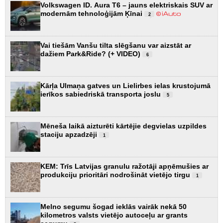
Volkswagen ID. Aura T6 – jauns elektriskais SUV ar
modernām tehnoloģijām Ķīnai
2
Vai tiešām Vanšu tilta slēgšanu var aizstāt ar
dažiem Park&Ride? (+ VIDEO)
6
Kārļa Ulmaņa gatves un Lielirbes ielas krustojumā
ierīkos sabiedriskā transporta joslu
5
Mēneša laikā aizturēti kārtējie degvielas uzpildes
staciju apzadzēji
1
KEM: Trīs Latvijas granulu ražotāji apņēmušies ar
produkciju prioritāri nodrošināt vietējo tirgu
1
Melno segumu šogad ieklās vairāk nekā 50
kilometros valsts vietējo autoceļu ar grants