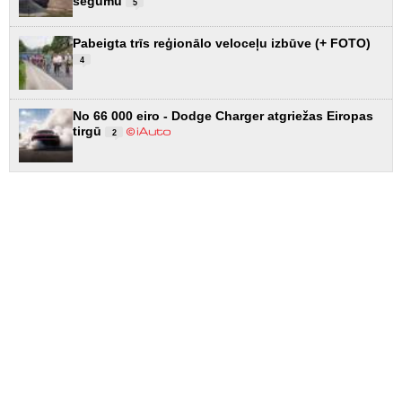
segumu
5
Pabeigta trīs reģionālo veloceļu izbūve (+ FOTO)
4
No 66 000 eiro - Dodge Charger atgriežas Eiropas
tirgū
2