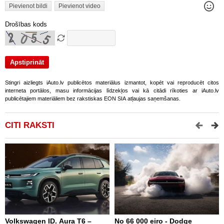
Pievienot bildi
Pievienot video
Drošības kods
Stingri aizliegts iAuto.lv publicētos materiālus izmantot, kopēt vai reproducēt citos
interneta portālos, masu informācijas līdzekļos vai kā citādi rīkoties ar iAuto.lv
publicētajiem materiāliem bez rakstiskas EON SIA atļaujas saņemšanas.
CITI RAKSTI
Volkswagen ID. Aura T6 –
No 66 000 eiro - Dodge
X