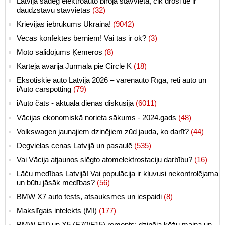
Latvijā sadeg elektroauto biroja stāvvietā, cik droši tie ir
daudzstāvu stāvvietās
(32)
Krievijas iebrukums Ukrainā!
(9042)
Vecas konfektes bērniem! Vai tas ir ok?
(3)
Moto salidojums Ķemeros
(8)
Kārtējā avārija Jūrmalā pie Circle K
(18)
Eksotiskie auto Latvijā 2026 – varenauto Rīgā, reti auto un
iAuto carspotting
(79)
iAuto čats - aktuālā dienas diskusija
(6011)
Vācijas ekonomiskā norieta sākums - 2024.gads
(48)
Volkswagen jaunajiem dzinējiem zūd jauda, ko darīt?
(44)
Degvielas cenas Latvijā un pasaulē
(535)
Vai Vācija atjaunos slēgto atomelektrostaciju darbību?
(16)
Lāču medības Latvijā! Vai populācija ir kļuvusi nekontrolējama
un būtu jāsāk medības?
(56)
BMW X7 auto tests, atsauksmes un iespaidi
(8)
Makslīgais intelekts (MI)
(177)
BMW F10 un X5 (E70/F15) remonts: dzinēja ķēžu maiņa un