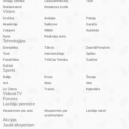
Smagā Tehnika
Lauksaimniecība
Testi
Reklāmraksti
Redaktora Izvēle
Vīriem
Drošība
Avārijas
Policija
Akadēmija
Satiksme
Garāžā
Ceļojumi
Militāri
Autoklubi
Karte
Reakcijas tests
Tehnoloģijas
Enerģētika
Tālruņi
Datori&Portatīvie
Testi
Internets&App
Spēles
Foto&Video
TV&Cita Tehnika
Gadžeti
Dažādi
Sports
Rallijs
Kross
Šoseja
4x4
Moto
Velo
Uz Ūdens
Trases
Kalendārs
Video&TV
Forums
Lasītāju pieredze
Atsauksmes par auto
Atsauksmes par
Lasītāju raksti
uzņēmumiem
Akcijas
Jautā ekspertam