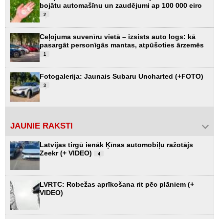
bojātu automašīnu un zaudējumi ap 100 000 eiro
2
Ceļojuma suvenīru vietā – izsists auto logs: kā
pasargāt personīgās mantas, atpūšoties ārzemēs
1
Fotogalerija: Jaunais Subaru Uncharted (+FOTO)
3
JAUNIE RAKSTI
Latvijas tirgū ienāk Ķīnas automobiļu ražotājs
Zeekr (+ VIDEO)
4
LVRTC: Robežas aprīkošana rit pēc plāniem (+
VIDEO)