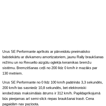
Urus SE Performante aprīkots ar pārveidotu pneimatisko
balstiekārtu ar divkameru amortizatoriem, jaunu Rally braukšanas
režīmu un no Revuelto aizgūtu oglekļa keramikas bremžu
sistēmu. Bremzēšanas ceļš no 200 līdz 0 km/h ir mazāks par
130 metriem.
Urus SE Performante no 0 līdz 100 km/h paātrinās 3,3 sekundēs,
200 km/h tas sasniedz 10,8 sekundēs, bet elektroniski
ierobežotais maksimālais ātrums ir 312 km/h. Papildaprīkojumā
būs pieejamas arī semi-slick riepas braukšanai trasē. Cena
pagaidām nav paziņota.