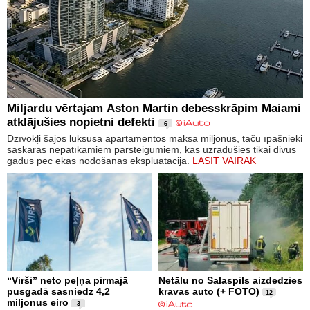
Miljardu vērtajam Aston Martin debesskrāpim Maiami
atklājušies nopietni defekti
6
Dzīvokļi šajos luksusa apartamentos maksā miljonus, taču īpašnieki
saskaras nepatīkamiem pārsteigumiem, kas uzradušies tikai divus
gadus pēc ēkas nodošanas ekspluatācijā.
LASĪT VAIRĀK
“Virši” neto peļņa pirmajā
Netālu no Salaspils aizdedzies
pusgadā sasniedz 4,2
kravas auto (+ FOTO)
12
miljonus eiro
3