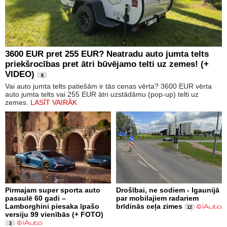
3600 EUR pret 255 EUR? Neatradu auto jumta telts
priekšrocības pret ātri būvējamo telti uz zemes! (+
VIDEO)
8
Vai auto jumta telts patiešām ir tās cenas vērta? 3600 EUR vērta
auto jumta telts vai 255 EUR ātri uzstādāmu (pop-up) telti uz
zemes.
LASĪT VAIRĀK
Pirmajam super sporta auto
Drošībai, ne sodiem - Igaunijā
pasaulē 60 gadi –
par mobilajiem radariem
Lamborghini piesaka īpašo
brīdinās ceļa zimes
12
versiju 99 vienībās (+ FOTO)
3