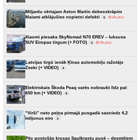
Miljardu vērtajam Aston Martin debesskrāpim
Maiami atklājušies nopietni defekti
6
Xiaomi piesaka SkyNomad N70 EREV – luksusa
SUV Eiropas tirgum (+ FOTO)
4
Latvijas tirgū ienāk Ķīnas automobiļu ražotājs
Zeekr (+ VIDEO)
4
Elektriskais Škoda Peaq varēs nobraukt līdz pat
650 km (+ VIDEO)
8
“Virši” neto peļņa pirmajā pusgadā sasniedz 4,2
miljonus eiro
3
Pēc postošās krusas Saulkrastu pusē – desmitiem