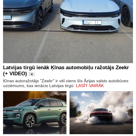
Latvijas tirgū ienāk Ķīnas automobiļu ražotājs Zeekr
(+ VIDEO)
4
Ķīnas autoražotājs "Zeekr" ir vēl viens šīs Āzijas valsts autobūves
uzņēmums, kas ienācis Latvijas tirgū.
LASĪT VAIRĀK