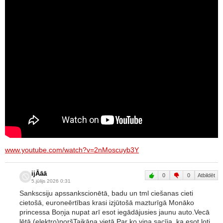
www.youtube.com/watch?v=2nMoscuyb3Y
ijĀāā
0
0
Atbildēt
5.jūlijs 2026 0:31
Sankscsiju apssankscionētā, badu un tml ciešanas cieti
cietošā, euroneērtības krasi izjūtošā mazturīgā Monāko
princessa Boņja nupat arī esot iegādājusies jaunu auto.Vecā
lētā (elektro)poršTaikāna vietā.Par ko viņa sacīja, ka esot ļoti