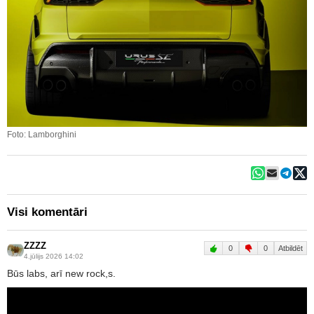
Foto: Lamborghini
Visi komentāri
ZZZZ
0
0
Atbildēt
4.jūlijs 2026 14:02
Būs labs, arī new rock,s.