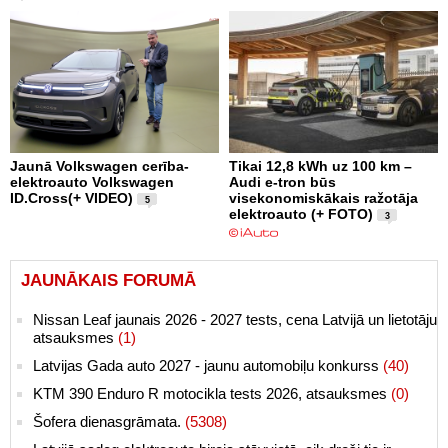
Jaunā Volkswagen cerība-
Tikai 12,8 kWh uz 100 km –
elektroauto Volkswagen
Audi e-tron būs
ID.Cross(+ VIDEO)
visekonomiskākais ražotāja
5
elektroauto (+ FOTO)
3
JAUNĀKAIS FORUMĀ
Nissan Leaf jaunais 2026 - 2027 tests, cena Latvijā un lietotāju
atsauksmes
(1)
Latvijas Gada auto 2027 - jaunu automobiļu konkurss
(40)
KTM 390 Enduro R motocikla tests 2026, atsauksmes
(0)
Šofera dienasgrāmata.
(5308)