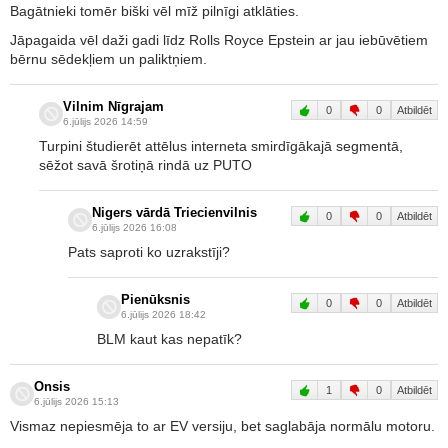
Bagātnieki tomēr biški vēl mīž pilnīgi atklāties.
Jāpagaida vēl daži gadi līdz Rolls Royce Epstein ar jau iebūvētiem
bērnu sēdekļiem un paliktņiem.
Vilnim Nīgrajam
0
0
Atbildēt
6.jūlijs 2026 14:59
Turpini študierēt attēlus interneta smirdīgākajā segmentā,
sēžot savā šrotiņā rindā uz PUTO
Nigers vārdā Triecienvilnis
0
0
Atbildēt
6.jūlijs 2026 16:08
Pats saproti ko uzrakstīji?
Pienūksnis
0
0
Atbildēt
6.jūlijs 2026 18:42
BLM kaut kas nepatīk?
Onsis
1
0
Atbildēt
6.jūlijs 2026 15:13
Vismaz nepiesmēja to ar EV versiju, bet saglabāja normālu motoru.