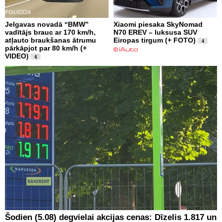
Jelgavas novadā “BMW”
Xiaomi piesaka SkyNomad
vadītājs brauc ar 170 km/h,
N70 EREV – luksusa SUV
atļauto braukšanas ātrumu
Eiropas tirgum (+ FOTO)
4
pārkāpjot par 80 km/h (+
VIDEO)
6
Šodien (5.08) degvielai akcijas cenas: Dīzelis 1.817 un