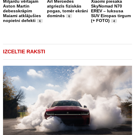
Miljardu vērtajam
Arī Mercedes
Xiaomi piesaka
Aston Martin
atgriezīs fiziskās
SkyNomad N70
P
debesskrāpim
pogas, tomēr ekrāni
EREV – luksusa
s
Maiami atklājušies
dominēs
SUV Eiropas tirgum
p
6
nopietni defekti
(+ FOTO)
L
6
4
p
v
(
IZCELTIE RAKSTI