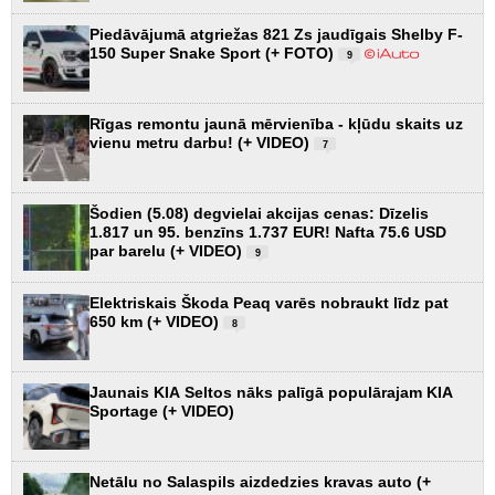
Piedāvājumā atgriežas 821 Zs jaudīgais Shelby F-
150 Super Snake Sport (+ FOTO)
9
Rīgas remontu jaunā mērvienība - kļūdu skaits uz
vienu metru darbu! (+ VIDEO)
7
Šodien (5.08) degvielai akcijas cenas: Dīzelis
1.817 un 95. benzīns 1.737 EUR! Nafta 75.6 USD
par barelu (+ VIDEO)
9
Elektriskais Škoda Peaq varēs nobraukt līdz pat
650 km (+ VIDEO)
8
Jaunais KIA Seltos nāks palīgā populārajam KIA
Sportage (+ VIDEO)
Netālu no Salaspils aizdedzies kravas auto (+