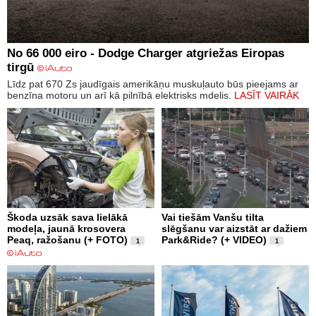
No 66 000 eiro - Dodge Charger atgriežas Eiropas
tirgū
Līdz pat 670 Zs jaudīgais amerikāņu muskuļauto būs pieejams ar
benzīna motoru un arī kā pilnībā elektrisks mdelis.
LASĪT VAIRĀK
Škoda uzsāk sava lielākā
Vai tiešām Vanšu tilta
modeļa, jaunā krosovera
slēgšanu var aizstāt ar dažiem
Peaq, ražošanu (+ FOTO)
Park&Ride? (+ VIDEO)
1
1