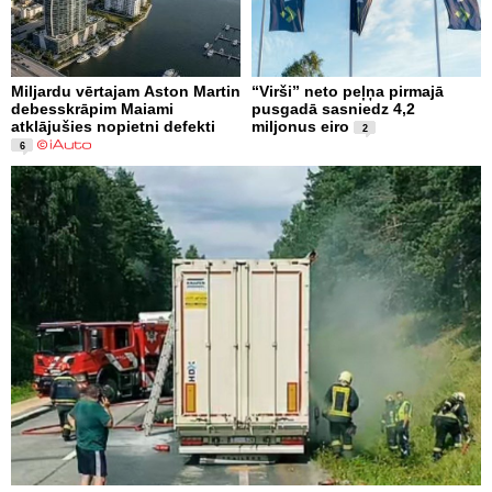
Miljardu vērtajam Aston Martin
“Virši” neto peļņa pirmajā
debesskrāpim Maiami
pusgadā sasniedz 4,2
atklājušies nopietni defekti
miljonus eiro
2
6