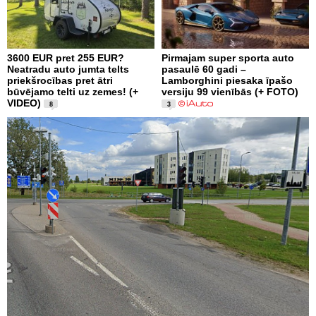
3600 EUR pret 255 EUR?
Pirmajam super sporta auto
Neatradu auto jumta telts
pasaulē 60 gadi –
priekšrocības pret ātri
Lamborghini piesaka īpašo
būvējamo telti uz zemes! (+
versiju 99 vienībās (+ FOTO)
VIDEO)
8
3