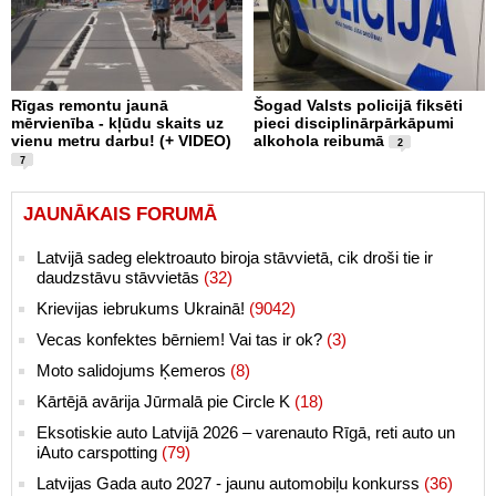
Rīgas remontu jaunā
Šogad Valsts policijā fiksēti
mērvienība - kļūdu skaits uz
pieci disciplinārpārkāpumi
vienu metru darbu! (+ VIDEO)
alkohola reibumā
2
7
JAUNĀKAIS FORUMĀ
Latvijā sadeg elektroauto biroja stāvvietā, cik droši tie ir
daudzstāvu stāvvietās
(32)
Krievijas iebrukums Ukrainā!
(9042)
Vecas konfektes bērniem! Vai tas ir ok?
(3)
Moto salidojums Ķemeros
(8)
Kārtējā avārija Jūrmalā pie Circle K
(18)
Eksotiskie auto Latvijā 2026 – varenauto Rīgā, reti auto un
iAuto carspotting
(79)
Latvijas Gada auto 2027 - jaunu automobiļu konkurss
(36)