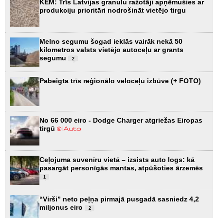
KEM: Trīs Latvijas granulu ražotāji apņēmušies ar
produkciju prioritāri nodrošināt vietējo tirgu
Melno segumu šogad ieklās vairāk nekā 50
kilometros valsts vietējo autoceļu ar grants
segumu
2
Pabeigta trīs reģionālo veloceļu izbūve (+ FOTO)
No 66 000 eiro - Dodge Charger atgriežas Eiropas
tirgū
Ceļojuma suvenīru vietā – izsists auto logs: kā
pasargāt personīgās mantas, atpūšoties ārzemēs
1
“Virši” neto peļņa pirmajā pusgadā sasniedz 4,2
miljonus eiro
2