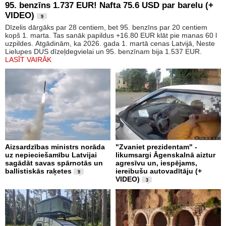
95. benzīns 1.737 EUR! Nafta 75.6 USD par barelu (+
VIDEO)
9
Dīzelis dārgāks par 28 centiem, bet 95. benzīns par 20 centiem
kopš 1. marta. Tas sanāk papildus +16.80 EUR klāt pie manas 60 l
uzpildes. Atgādinām, ka 2026. gada 1. martā cenas Latvijā, Neste
Lielupes DUS dīzeļdegvielai un 95. benzīnam bija 1.537 EUR.
LASĪT VAIRĀK
Aizsardzības ministrs norāda
"Zvaniet prezidentam" -
uz nepieciešamību Latvijai
likumsargi Āgenskalnā aiztur
sagādāt savas spārnotās un
agresīvu un, iespējams,
ballistiskās raķetes
iereibušu autovadītāju (+
9
VIDEO)
3