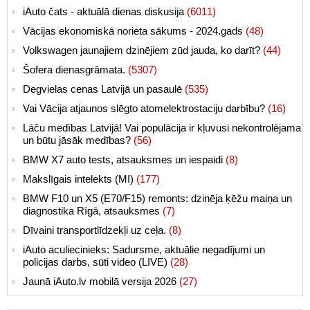
iAuto čats - aktuālā dienas diskusija
(6011)
Vācijas ekonomiskā norieta sākums - 2024.gads
(48)
Volkswagen jaunajiem dzinējiem zūd jauda, ko darīt?
(44)
Šofera dienasgrāmata.
(5307)
Degvielas cenas Latvijā un pasaulē
(535)
Vai Vācija atjaunos slēgto atomelektrostaciju darbību?
(16)
Lāču medības Latvijā! Vai populācija ir kļuvusi nekontrolējama
un būtu jāsāk medības?
(56)
BMW X7 auto tests, atsauksmes un iespaidi
(8)
Makslīgais intelekts (MI)
(177)
BMW F10 un X5 (E70/F15) remonts: dzinēja ķēžu maiņa un
diagnostika Rīgā, atsauksmes
(7)
Dīvaini transportlīdzekļi uz ceļa.
(8)
iAuto aculiecinieks: Sadursme, aktuālie negadījumi un
policijas darbs, sūti video (LIVE)
(28)
Jaunā iAuto.lv mobilā versija 2026
(27)