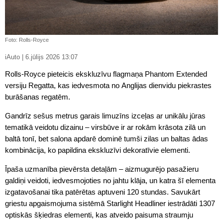
Foto: Rolls-Royce
iAuto | 6.jūlijs 2026 13:07
Rolls-Royce pieteicis ekskluzīvu flagmaņa Phantom Extended
versiju Regatta, kas iedvesmota no Anglijas dienvidu piekrastes
burāšanas regatēm.
Gandrīz sešus metrus garais limuzīns izceļas ar unikālu jūras
tematikā veidotu dizainu – virsbūve ir ar rokām krāsota zilā un
baltā tonī, bet salona apdarē dominē tumši zilas un baltas ādas
kombinācija, ko papildina ekskluzīvi dekoratīvie elementi.
Īpaša uzmanība pievērsta detaļām – aizmugurējo pasažieru
galdiņi veidoti, iedvesmojoties no jahtu klāja, un katra šī elementa
izgatavošanai tika patērētas aptuveni 120 stundas. Savukārt
griestu apgaismojuma sistēmā Starlight Headliner iestrādāti 1307
optiskās šķiedras elementi, kas atveido paisuma straumju