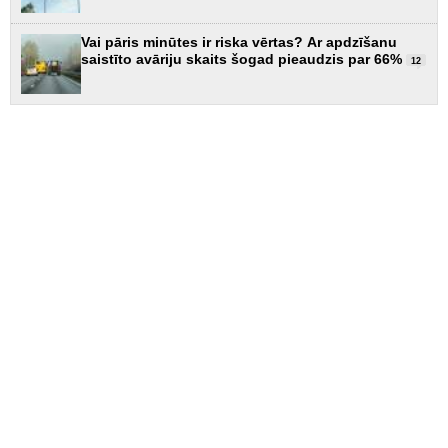
Vai pāris minūtes ir riska vērtas? Ar apdzīšanu
saistīto avāriju skaits šogad pieaudzis par 66%
12