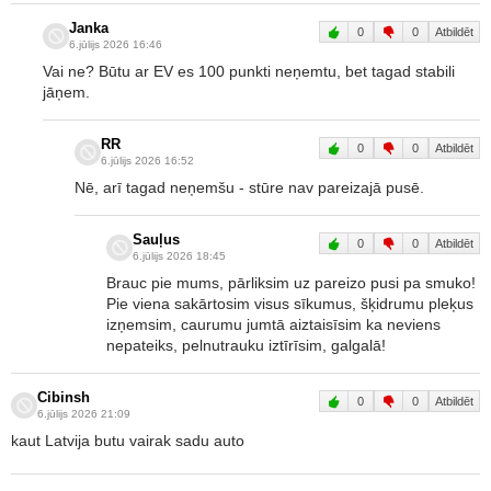
Janka
0
0
Atbildēt
6.jūlijs 2026 16:46
Vai ne? Būtu ar EV es 100 punkti neņemtu, bet tagad stabili
jāņem.
RR
0
0
Atbildēt
6.jūlijs 2026 16:52
Nē, arī tagad neņemšu - stūre nav pareizajā pusē.
Sauļus
0
0
Atbildēt
6.jūlijs 2026 18:45
Brauc pie mums, pārliksim uz pareizo pusi pa smuko!
Pie viena sakārtosim visus sīkumus, šķidrumu pleķus
izņemsim, caurumu jumtā aiztaisīsim ka neviens
nepateiks, pelnutrauku iztīrīsim, galgalā!
Cibinsh
0
0
Atbildēt
6.jūlijs 2026 21:09
kaut Latvija butu vairak sadu auto