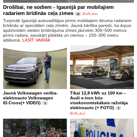
Drošībai, ne sodiem - Igaunijā par mobilajiem
radariem brīdinās ceļa zimes
12
Turpmāk Igaunijā autovadītājus pirms mobilajiem ātruma radariem
brīdinās ar speciālām ceļa zīmēm. Jaunā kārtība paredz, ka ārpus
apdzīvotām vietām brīdinājuma zīmes jāizvieto 300–500 metrus
pirms radara, savukārt pilsētās un ciemos – 150–300 metru
attālumā.
LASĪT VAIRĀK
Jaunā Volkswagen cerība-
Tikai 12,8 kWh uz 100 km –
elektroauto Volkswagen
Audi e-tron būs
ID.Cross(+ VIDEO)
visekonomiskākais ražotāja
5
elektroauto (+ FOTO)
3