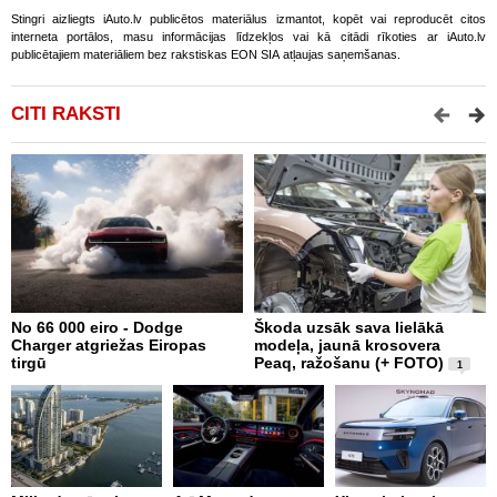
Stingri aizliegts iAuto.lv publicētos materiālus izmantot, kopēt vai reproducēt citos
interneta portālos, masu informācijas līdzekļos vai kā citādi rīkoties ar iAuto.lv
publicētajiem materiāliem bez rakstiskas EON SIA atļaujas saņemšanas.
CITI RAKSTI
No 66 000 eiro - Dodge
Škoda uzsāk sava lielākā
2
Charger atgriežas Eiropas
modeļa, jaunā krosovera
K
tirgū
Peaq, ražošanu (+ FOTO)
B
1
p