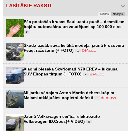
LASĪTĀKIE RAKSTI
Dienas
Nedēļas
Pēc postošās krusas Saulkrastu pusē – desmitiem
bojātu automašīnu un zaudējumi ap 100 000 eiro
2
Škoda uzsāk sava lielākā modeļa, jaunā krosovera
Peaq, ražošanu (+ FOTO)
1
Xiaomi piesaka SkyNomad N70 EREV – luksusa
SUV Eiropas tirgum (+ FOTO)
4
Miljardu vērtajam Aston Martin debesskrāpim
Maiami atklājušies nopietni defekti
6
Jaunā Volkswagen cerība- elektroauto
Volkswagen ID.Cross(+ VIDEO)
5