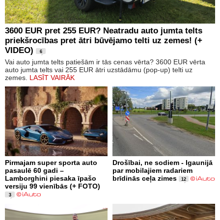
3600 EUR pret 255 EUR? Neatradu auto jumta telts
priekšrocības pret ātri būvējamo telti uz zemes! (+
VIDEO)
6
Vai auto jumta telts patiešām ir tās cenas vērta? 3600 EUR vērta
auto jumta telts vai 255 EUR ātri uzstādāmu (pop-up) telti uz
zemes.
LASĪT VAIRĀK
Pirmajam super sporta auto
Drošībai, ne sodiem - Igaunijā
pasaulē 60 gadi –
par mobilajiem radariem
Lamborghini piesaka īpašo
brīdinās ceļa zimes
12
versiju 99 vienībās (+ FOTO)
3