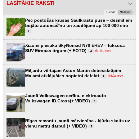
LASĪTĀKIE RAKSTI
Dienas
Nedēļas
Pēc postošās krusas Saulkrastu pusē – desmitiem
bojātu automašīnu un zaudējumi ap 100 000 eiro
2
Xiaomi piesaka SkyNomad N70 EREV – luksusa
SUV Eiropas tirgum (+ FOTO)
4
Miljardu vērtajam Aston Martin debesskrāpim
Maiami atklājušies nopietni defekti
1
Jaunā Volkswagen cerība- elektroauto
Volkswagen ID.Cross(+ VIDEO)
4
Rīgas remontu jaunā mērvienība - kļūdu skaits uz
vienu metru darbu! (+ VIDEO)
7