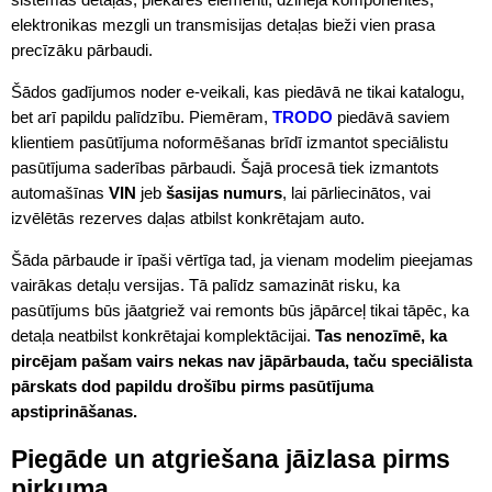
elektronikas mezgli un transmisijas detaļas bieži vien prasa
precīzāku pārbaudi.
Šādos gadījumos noder e-veikali, kas piedāvā ne tikai katalogu,
bet arī papildu palīdzību. Piemēram,
TRODO
piedāvā saviem
klientiem pasūtījuma noformēšanas brīdī izmantot speciālistu
pasūtījuma saderības pārbaudi. Šajā procesā tiek izmantots
automašīnas
VIN
jeb
šasijas numurs
, lai pārliecinātos, vai
izvēlētās rezerves daļas atbilst konkrētajam auto.
Šāda pārbaude ir īpaši vērtīga tad, ja vienam modelim pieejamas
vairākas detaļu versijas. Tā palīdz samazināt risku, ka
pasūtījums būs jāatgriež vai remonts būs jāpārceļ tikai tāpēc, ka
detaļa neatbilst konkrētajai komplektācijai.
Tas nenozīmē, ka
pircējam pašam vairs nekas nav jāpārbauda, taču speciālista
pārskats dod papildu drošību pirms pasūtījuma
apstiprināšanas.
Piegāde un atgriešana jāizlasa pirms
pirkuma