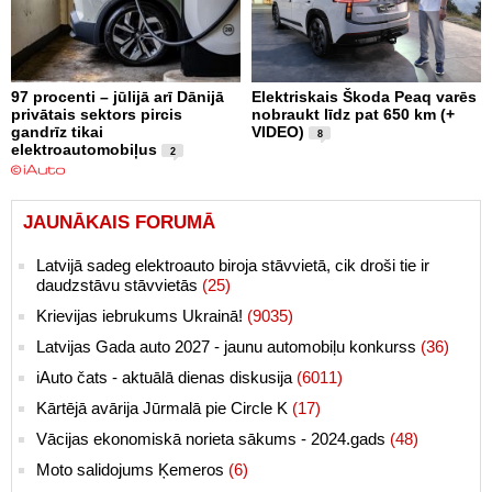
97 procenti – jūlijā arī Dānijā
Elektriskais Škoda Peaq varēs
privātais sektors pircis
nobraukt līdz pat 650 km (+
gandrīz tikai
VIDEO)
8
elektroautomobiļus
2
JAUNĀKAIS FORUMĀ
Latvijā sadeg elektroauto biroja stāvvietā, cik droši tie ir
daudzstāvu stāvvietās
(25)
Krievijas iebrukums Ukrainā!
(9035)
Latvijas Gada auto 2027 - jaunu automobiļu konkurss
(36)
iAuto čats - aktuālā dienas diskusija
(6011)
Kārtējā avārija Jūrmalā pie Circle K
(17)
Vācijas ekonomiskā norieta sākums - 2024.gads
(48)
Moto salidojums Ķemeros
(6)