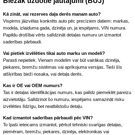
Biežāk uzdotie jautājumi (BUJ)
Kā zināt, vai rezerves daļa derēs manam auto?
Vispirms jāizvēlas konkrēts auto pēc precīziem datiem: markas,
modeļa, izlaiduma gada, dzinēja un, ja iespējams, VIN numura.
Papildu drošībai vērts salīdzināt detaļas numuru un izmantot
saderības pārbaudi.
Vai pietiek izvēlēties tikai auto marku un modeli?
Parasti nepietiek. Vienam modelim var būt vairākas dzinēja,
piekares, bremžu sistēmas vai aprīkojuma versijas. Tieši šīs
atšķirības bieži nosaka, vai detaļa derēs.
Kas ir OE vai OEM numurs?
Tas ir detaļas identifikācijas numurs, kas palīdz piemeklēt pareizu
aizvietotāju. Salīdzinot šo numuru, iespējams samazināt risku
izvēlēties līdzīgu, bet neatbilstošu detaļu.
Kad izmantot saderības pārbaudi pēc VIN?
To īpaši ieteicams izmantot, pērkot tehniski svarīgas detaļas,
piemēram, bremžu, piekares, dzinēja, elektronikas vai