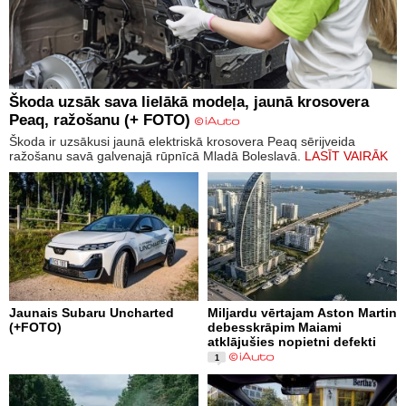
Škoda uzsāk sava lielākā modeļa, jaunā krosovera
Peaq, ražošanu (+ FOTO)
Škoda ir uzsākusi jaunā elektriskā krosovera Peaq sērijveida
ražošanu savā galvenajā rūpnīcā Mladā Boleslavā.
LASĪT VAIRĀK
Jaunais Subaru Uncharted
Miljardu vērtajam Aston Martin
(+FOTO)
debesskrāpim Maiami
atklājušies nopietni defekti
1