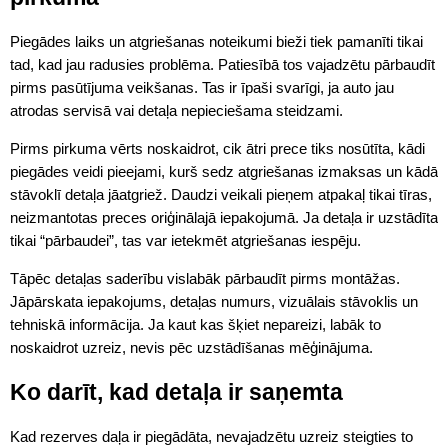
Piegādes laiks un atgriešanas noteikumi bieži tiek pamanīti tikai
tad, kad jau radusies problēma. Patiesībā tos vajadzētu pārbaudīt
pirms pasūtījuma veikšanas. Tas ir īpaši svarīgi, ja auto jau
atrodas servisā vai detaļa nepieciešama steidzami.
Pirms pirkuma vērts noskaidrot, cik ātri prece tiks nosūtīta, kādi
piegādes veidi pieejami, kurš sedz atgriešanas izmaksas un kādā
stāvoklī detaļa jāatgriež. Daudzi veikali pieņem atpakaļ tikai tīras,
neizmantotas preces oriģinālajā iepakojumā. Ja detaļa ir uzstādīta
tikai “pārbaudei”, tas var ietekmēt atgriešanas iespēju.
Tāpēc detaļas saderību vislabāk pārbaudīt pirms montāžas.
Jāpārskata iepakojums, detaļas numurs, vizuālais stāvoklis un
tehniskā informācija. Ja kaut kas šķiet nepareizi, labāk to
noskaidrot uzreiz, nevis pēc uzstādīšanas mēģinājuma.
Ko darīt, kad detaļa ir saņemta
Kad rezerves daļa ir piegādāta, nevajadzētu uzreiz steigties to