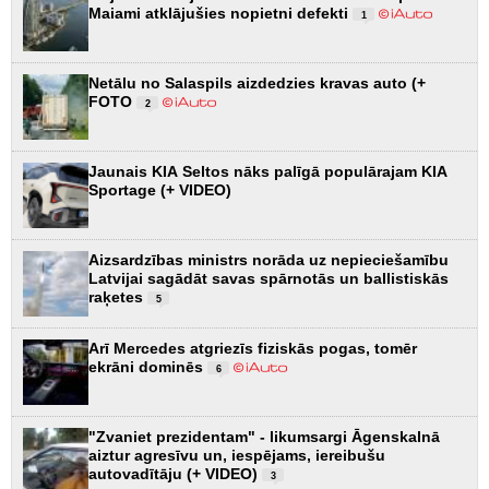
Maiami atklājušies nopietni defekti
1
Netālu no Salaspils aizdedzies kravas auto (+
FOTO
2
Jaunais KIA Seltos nāks palīgā populārajam KIA
Sportage (+ VIDEO)
Aizsardzības ministrs norāda uz nepieciešamību
Latvijai sagādāt savas spārnotās un ballistiskās
raķetes
5
Arī Mercedes atgriezīs fiziskās pogas, tomēr
ekrāni dominēs
6
"Zvaniet prezidentam" - likumsargi Āgenskalnā
aiztur agresīvu un, iespējams, iereibušu
autovadītāju (+ VIDEO)
3