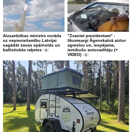
Aizsardzības ministrs norāda
"Zvaniet prezidentam" -
uz nepieciešamību Latvijai
likumsargi Āgenskalnā aiztur
sagādāt savas spārnotās un
agresīvu un, iespējams,
ballistiskās raķetes
iereibušu autovadītāju (+
5
VIDEO)
3