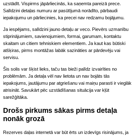
uzstādīt. Vispirms jāpārliecinās, ka saņemta pareizā prece.
Salīdzini detaļas numuru ar pasūtījumā norādīto, pārbaudi
iepakojumu un pārliecinies, ka precei nav redzamu bojājumu.
Ja iespējams, salīdzini jauno detaļu ar veco. Pievērs uzmanību
stiprinājumiem, savienojumiem, formai, garumam, kontaktu
skaitam un citiem tehniskiem elementiem. Ja kaut kas būtiski
atšķiras, pirms montāžas labāk sazināties ar pārdevēju vai
servisu.
Šis solis var šķist lieks, taču tas bieži palīdz izvairīties no
problēmām. Ja detaļa vēl nav lietota un nav bojāts tās
iepakojums, jautājumu par atgriešanu vai maiņu parasti ir vieglāk
atrisināt. Savukārt pēc uzstādīšanas situācija var kļūt
sarežģītāka.
Drošs pirkums sākas pirms detaļa
nonāk grozā
Rezerves daļas internetā var būt ērts un izdevīgs risinājums, ja