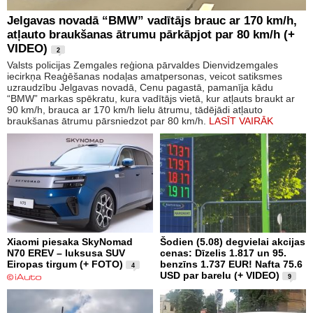
Jelgavas novadā “BMW” vadītājs brauc ar 170 km/h,
atļauto braukšanas ātrumu pārkāpjot par 80 km/h (+
VIDEO)
2
Valsts policijas Zemgales reģiona pārvaldes Dienvidzemgales
iecirkņa Reaģēšanas nodaļas amatpersonas, veicot satiksmes
uzraudzību Jelgavas novadā, Cenu pagastā, pamanīja kādu
“BMW” markas spēkratu, kura vadītājs vietā, kur atļauts braukt ar
90 km/h, brauca ar 170 km/h lielu ātrumu, tādējādi atļauto
braukšanas ātrumu pārsniedzot par 80 km/h.
LASĪT VAIRĀK
Xiaomi piesaka SkyNomad
Šodien (5.08) degvielai akcijas
N70 EREV – luksusa SUV
cenas: Dīzelis 1.817 un 95.
Eiropas tirgum (+ FOTO)
benzīns 1.737 EUR! Nafta 75.6
4
USD par barelu (+ VIDEO)
9