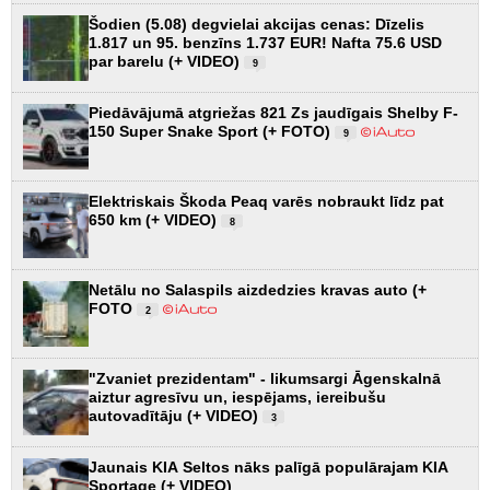
Šodien (5.08) degvielai akcijas cenas: Dīzelis
1.817 un 95. benzīns 1.737 EUR! Nafta 75.6 USD
par barelu (+ VIDEO)
9
Piedāvājumā atgriežas 821 Zs jaudīgais Shelby F-
150 Super Snake Sport (+ FOTO)
9
Elektriskais Škoda Peaq varēs nobraukt līdz pat
650 km (+ VIDEO)
8
Netālu no Salaspils aizdedzies kravas auto (+
FOTO
2
"Zvaniet prezidentam" - likumsargi Āgenskalnā
aiztur agresīvu un, iespējams, iereibušu
autovadītāju (+ VIDEO)
3
Jaunais KIA Seltos nāks palīgā populārajam KIA
Sportage (+ VIDEO)