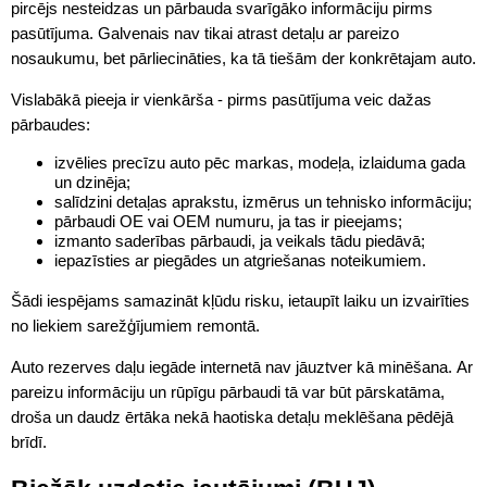
pircējs nesteidzas un pārbauda svarīgāko informāciju pirms
pasūtījuma. Galvenais nav tikai atrast detaļu ar pareizo
nosaukumu, bet pārliecināties, ka tā tiešām der konkrētajam auto.
Vislabākā pieeja ir vienkārša - pirms pasūtījuma veic dažas
pārbaudes:
izvēlies precīzu auto pēc markas, modeļa, izlaiduma gada
un dzinēja;
salīdzini detaļas aprakstu, izmērus un tehnisko informāciju;
pārbaudi OE vai OEM numuru, ja tas ir pieejams;
izmanto saderības pārbaudi, ja veikals tādu piedāvā;
iepazīsties ar piegādes un atgriešanas noteikumiem.
Šādi iespējams samazināt kļūdu risku, ietaupīt laiku un izvairīties
no liekiem sarežģījumiem remontā.
Auto rezerves daļu iegāde internetā nav jāuztver kā minēšana. Ar
pareizu informāciju un rūpīgu pārbaudi tā var būt pārskatāma,
droša un daudz ērtāka nekā haotiska detaļu meklēšana pēdējā
brīdī.