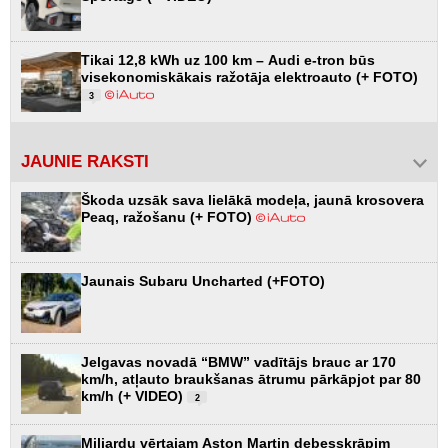
Tikai 12,8 kWh uz 100 km – Audi e-tron būs
visekonomiskākais ražotāja elektroauto (+ FOTO)
3
JAUNIE RAKSTI
Škoda uzsāk sava lielākā modeļa, jaunā krosovera
Peaq, ražošanu (+ FOTO)
Jaunais Subaru Uncharted (+FOTO)
Jelgavas novadā “BMW” vadītājs brauc ar 170
km/h, atļauto braukšanas ātrumu pārkāpjot par 80
km/h (+ VIDEO)
2
Miljardu vērtajam Aston Martin debesskrāpim