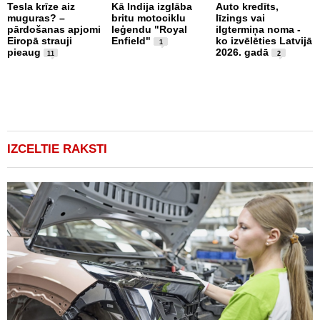
Tesla krīze aiz
Kā Indija izglāba
Auto kredīts,
S
muguras? –
britu motociklu
līzings vai
J
pārdošanas apjomi
leģendu "Royal
ilgtermiņa noma -
a
Eiropā strauji
Enfield"
ko izvēlēties Latvijā
p
1
pieaug
2026. gadā
u
11
2
d
IZCELTIE RAKSTI