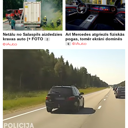
Netālu no Salaspils aizdedzies
Arī Mercedes atgriezīs fiziskās
kravas auto (+ FOTO
pogas, tomēr ekrāni dominēs
2
6