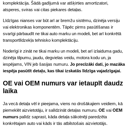
komplektācija. Šādā gadījumā var atšķirties amortizatori,
atsperes, sviras vai citas piekares detaļas.
Līdzīgas nianses var būt arī ar bremžu sistēmu, dzinēja versiju
vai elektronikas komponentēm. Tāpēc pirms pasūtīšanas ir
svarīgi pārbaudīt ne tikai auto marku un modeli, bet arī konkrētā
transportlīdzekļa tehnisko komplektāciju.
Noderīgi ir zināt ne tikai marku un modeli, bet arī izlaiduma gadu,
dzinēja tilpumu, jaudu, degvielas veidu, motora kodu un, ja
iespējams, VIN jeb šasijas numuru.
Jo precīzāki dati, jo mazāka
iespēja pasūtīt detaļu, kas tikai izskatās līdzīga vajadzīgajai.
OE vai OEM numurs var ietaupīt daudz
laika
Ja vecā detaļa vēl ir pieejama, viens no drošākajiem veidiem, kā
piemeklēt aizvietotāju, ir salīdzināt detaļas numuru.
OE
vai
OEM
numurs
palīdz saprast, kāda detaļa sākotnēji paredzēta
konkrētajam auto vai kāds ir tās atbilstošais aizvietotājs.