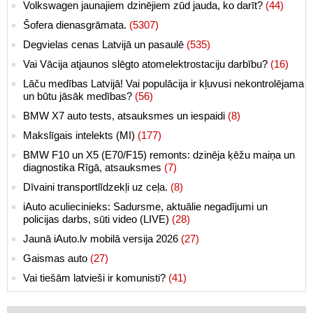
Volkswagen jaunajiem dzinējiem zūd jauda, ko darīt?
(44)
Šofera dienasgrāmata.
(5307)
Degvielas cenas Latvijā un pasaulē
(535)
Vai Vācija atjaunos slēgto atomelektrostaciju darbību?
(16)
Lāču medības Latvijā! Vai populācija ir kļuvusi nekontrolējama
un būtu jāsāk medības?
(56)
BMW X7 auto tests, atsauksmes un iespaidi
(8)
Makslīgais intelekts (MI)
(177)
BMW F10 un X5 (E70/F15) remonts: dzinēja ķēžu maiņa un
diagnostika Rīgā, atsauksmes
(7)
Dīvaini transportlīdzekļi uz ceļa.
(8)
iAuto aculiecinieks: Sadursme, aktuālie negadījumi un
policijas darbs, sūti video (LIVE)
(28)
Jaunā iAuto.lv mobilā versija 2026
(27)
Gaismas auto
(27)
Vai tiešām latvieši ir komunisti?
(41)