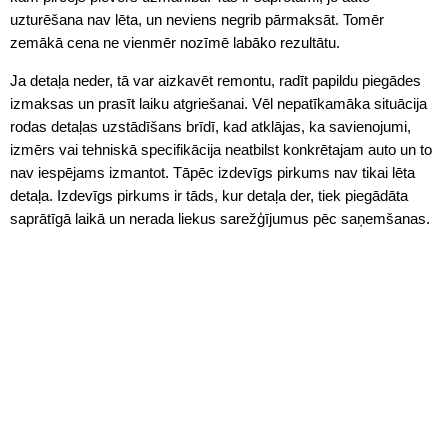
uzturēšana nav lēta, un neviens negrib pārmaksāt. Tomēr
zemākā cena ne vienmēr nozīmē labāko rezultātu.
Ja detaļa neder, tā var aizkavēt remontu, radīt papildu piegādes
izmaksas un prasīt laiku atgriešanai. Vēl nepatīkamāka situācija
rodas detaļas uzstādīšans brīdī, kad atklājas, ka savienojumi,
izmērs vai tehniskā specifikācija neatbilst konkrētajam auto un to
nav iespējams izmantot. Tāpēc izdevīgs pirkums nav tikai lēta
detaļa. Izdevīgs pirkums ir tāds, kur detaļa der, tiek piegādāta
saprātīgā laikā un nerada liekus sarežģījumus pēc saņemšanas.