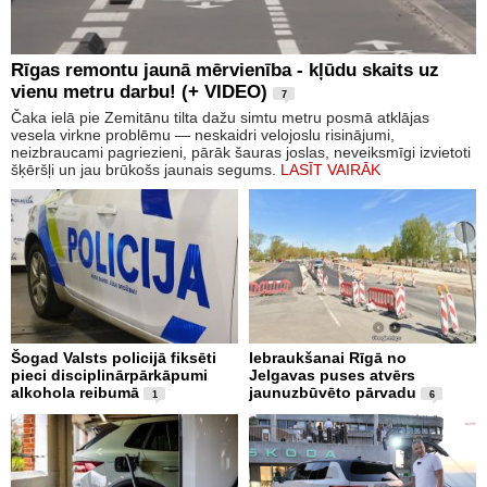
Rīgas remontu jaunā mērvienība - kļūdu skaits uz
vienu metru darbu! (+ VIDEO)
7
Čaka ielā pie Zemitānu tilta dažu simtu metru posmā atklājas
vesela virkne problēmu — neskaidri velojoslu risinājumi,
neizbraucami pagriezieni, pārāk šauras joslas, neveiksmīgi izvietoti
šķēršļi un jau brūkošs jaunais segums.
LASĪT VAIRĀK
Šogad Valsts policijā fiksēti
Iebraukšanai Rīgā no
pieci disciplinārpārkāpumi
Jelgavas puses atvērs
alkohola reibumā
jaunuzbūvēto pārvadu
1
6