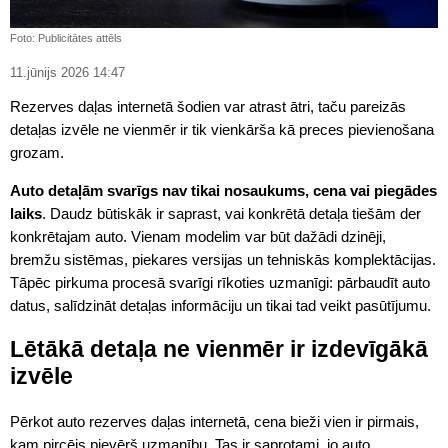
Foto: Publicitātes attēls
11.jūnijs 2026 14:47
Rezerves daļas internetā šodien var atrast ātri, taču pareizās
detaļas izvēle ne vienmēr ir tik vienkārša kā preces pievienošana
grozam.
Auto detaļām svarīgs nav tikai nosaukums, cena vai piegādes
laiks
. Daudz būtiskāk ir saprast, vai konkrētā detaļa tiešām der
konkrētajam auto. Vienam modelim var būt dažādi dzinēji,
bremžu sistēmas, piekares versijas un tehniskās komplektācijas.
Tāpēc pirkuma procesā svarīgi rīkoties uzmanīgi: pārbaudīt auto
datus, salīdzināt detaļas informāciju un tikai tad veikt pasūtījumu.
Lētākā detaļa ne vienmēr ir izdevīgākā
izvēle
Pērkot auto rezerves daļas internetā, cena bieži vien ir pirmais,
kam pircējs pievērš uzmanību. Tas ir saprotami, jo auto