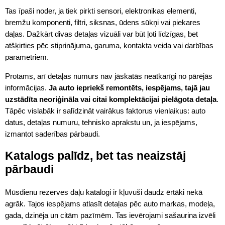
Tas īpaši noder, ja tiek pirkti sensori, elektronikas elementi,
bremžu komponenti, filtri, siksnas, ūdens sūkņi vai piekares
daļas. Dažkārt divas detaļas vizuāli var būt ļoti līdzīgas, bet
atšķirties pēc stiprinājuma, garuma, kontakta veida vai darbības
parametriem.
Protams, arī detaļas numurs nav jāskatās neatkarīgi no pārējās
informācijas.
Ja auto iepriekš remontēts, iespējams, tajā jau
uzstādīta neoriģināla vai citai komplektācijai pielāgota detaļa
.
Tāpēc vislabāk ir salīdzināt vairākus faktorus vienlaikus: auto
datus, detaļas numuru, tehnisko aprakstu un, ja iespējams,
izmantot saderības pārbaudi.
Katalogs palīdz, bet tas neaizstāj
pārbaudi
Mūsdienu rezerves daļu katalogi ir kļuvuši daudz ērtāki nekā
agrāk. Tajos iespējams atlasīt detaļas pēc auto markas, modeļa,
gada, dzinēja un citām pazīmēm. Tas ievērojami sašaurina izvēli