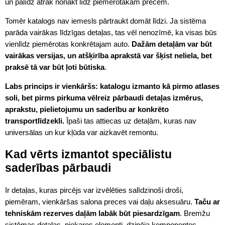
un palīdz ātrāk nonākt līdz piemērotākām precēm.
Tomēr katalogs nav iemesls pārtraukt domāt līdzi. Ja sistēma
parāda vairākas līdzīgas detaļas, tas vēl nenozīmē, ka visas būs
vienlīdz piemērotas konkrētajam auto.
Dažām detaļām var būt
vairākas versijas, un atšķirība aprakstā var šķist neliela, bet
praksē tā var būt ļoti būtiska
.
Labs princips ir vienkāršs: katalogu izmanto kā pirmo atlases
soli, bet pirms pirkuma vēlreiz pārbaudi detaļas izmērus,
aprakstu, pielietojumu un saderību ar konkrēto
transportlīdzekli.
Īpaši tas attiecas uz detaļām, kuras nav
universālas un kur kļūda var aizkavēt remontu.
Kad vērts izmantot speciālistu
saderības pārbaudi
Ir detaļas, kuras pircējs var izvēlēties salīdzinoši droši,
piemēram, vienkāršas salona preces vai daļu aksesuāru.
Taču ar
tehniskām rezerves daļām labāk būt piesardzīgam
. Bremžu
sistēmas detaļas, piekares elementi, dzinēja komponentes,