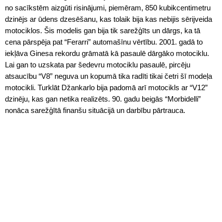
no sacīkstēm aizgūti risinājumi, piemēram, 850 kubikcentimetru
dzinējs ar ūdens dzesēšanu, kas tolaik bija kas nebijis sērijveida
motociklos. Šis modelis gan bija tik sarežģīts un dārgs, ka tā
cena pārspēja pat “Ferarri” automašīnu vērtību. 2001. gadā to
iekļāva Ginesa rekordu grāmatā kā pasaulē dārgāko motociklu.
Lai gan to uzskata par šedevru motociklu pasaulē, pircēju
atsaucību “V8” neguva un kopumā tika radīti tikai četri šī modeļa
motocikli. Turklāt Džankarlo bija padomā arī motocikls ar “V12”
dzinēju, kas gan netika realizēts. 90. gadu beigās “Morbidelli”
nonāca sarežģītā finanšu situācijā un darbību pārtrauca.