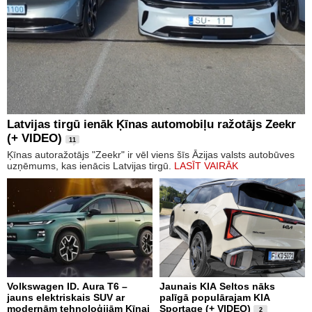
Latvijas tirgū ienāk Ķīnas automobiļu ražotājs Zeekr
(+ VIDEO)
11
Ķīnas autoražotājs "Zeekr" ir vēl viens šīs Āzijas valsts autobūves
uzņēmums, kas ienācis Latvijas tirgū.
LASĪT VAIRĀK
Volkswagen ID. Aura T6 –
Jaunais KIA Seltos nāks
jauns elektriskais SUV ar
palīgā populārajam KIA
modernām tehnoloģijām Ķīnai
Sportage (+ VIDEO)
2