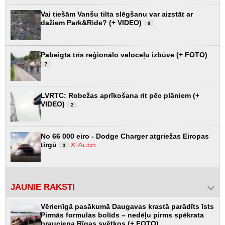
Vai tiešām Vanšu tilta slēgšanu var aizstāt ar
dažiem Park&Ride? (+ VIDEO)
9
Pabeigta trīs reģionālo veloceļu izbūve (+ FOTO)
7
LVRTC: Robežas aprīkošana rit pēc plāniem (+
VIDEO)
2
No 66 000 eiro - Dodge Charger atgriežas Eiropas
tirgū
3
JAUNIE RAKSTI
Vērienīgā pasākumā Daugavas krastā parādīts īsts
Pirmās formulas bolīds – nedēļu pirms spēkrata
brauciena Rīgas svētkos (+ FOTO)