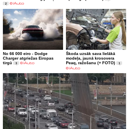
2
No 66 000 eiro - Dodge
Škoda uzsāk sava lielākā
Charger atgriežas Eiropas
modeļa, jaunā krosovera
tirgū
Peaq, ražošanu (+ FOTO)
3
1