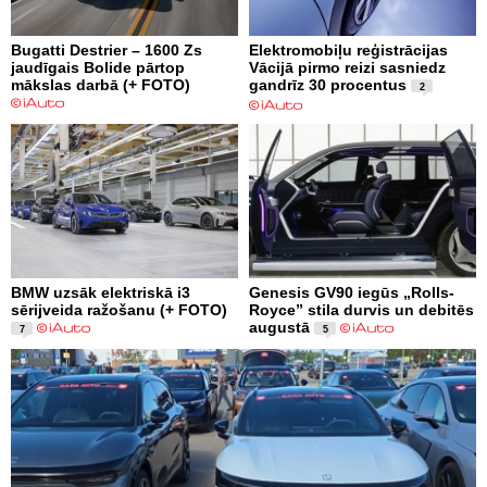
Bugatti Destrier – 1600 Zs
Elektromobiļu reģistrācijas
jaudīgais Bolide pārtop
Vācijā pirmo reizi sasniedz
mākslas darbā (+ FOTO)
gandrīz 30 procentus
2
BMW uzsāk elektriskā i3
Genesis GV90 iegūs „Rolls-
sērijveida ražošanu (+ FOTO)
Royce” stila durvis un debitēs
augustā
7
5