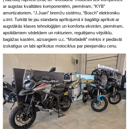
ar augstas kvalitātes komponentēm, piemēram, “KYB”
amortizatoriem, “J.Juan” bremžu sistēmu, “Bosch” elektroniku
u.tml. Turklāt tie jau standarta aprīkojumā ir bagātīgi aprīkoti ar
augstākās klases tehnoloģijām un komforta ekstrām, piemēram,
apsildāmiem sēdekļiem un rokturiem, regulējamu vējstiklu,
bagāžas kastēm, aizsargiem u.c. “Morbidelli” mērķis ir piedāvāt
izskatīgus un labi aprīkotus motociklus par pieejamāku cenu.