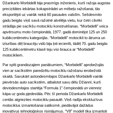
Džankarlo Morbidelli bija prasmīgs inženieris, kurš ražoja augstas
precizitātes iekārtas kokapstrādei un mēbeļu ražošanai, tās
eksportējot uz vairāk nekā 60 pasaules valstīm. Sešdesmito
gadu beigās viņš savā ražotnē atvēlēja vietu, kur četri cilvēki
strādāja pie sacīkšu motociklu konstruēšanas. “Morbidelli” veica
apvērsumu moto čempionātā, 1977. gadā dominējot 125 un 250
kubikcentimetru kategorijās. “Morbidelli” motocikli to ātruma un
izturības dēļ braucēju vidū bija ļoti iecienīti, tādēļ 70. gadu beigās
125 kubikcentimetru klasē teju visi brauca ar “Morbidelli”
motocikliem.
Par spīti grandiozajiem panākumiem, “Morbidelli” aprobežojās
vien ar sacīkstēm paredzētu motociklu ražošanu ierobežotā
skaitā. Savukārt astoņdesmitajos Džankarlo Morbidelli vairāk
pievērsās auto sacīkstēm, atbalstot savu dēlu Džiannī, kurš
deviņdesmitajos startēja “Formula 1” čempionātā un vienreiz
kāpa uz goda pjedestāla. Pēc šī perioda Džankarlo Morbidelli
centās atgriezties motociklu pasaulē. Viņš radīja ekskluzīvus
motociklus izmantošanai satiksmē, piedāvājot dažādus
inovatīvus tehnoloģiskos risinājumus. “V8” modelī tika izmantoti