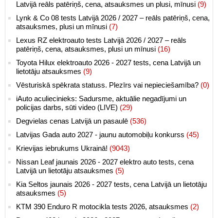
Latvijā reāls patēriņš, cena, atsauksmes un plusi, mīnusi
(9)
Lynk & Co 08 tests Latvijā 2026 / 2027 – reāls patēriņš, cena,
atsauksmes, plusi un mīnusi
(7)
Lexus RZ elektroauto tests Latvijā 2026 / 2027 – reāls
patēriņš, cena, atsauksmes, plusi un mīnusi
(16)
Toyota Hilux elektroauto 2026 - 2027 tests, cena Latvijā un
lietotāju atsauksmes
(9)
Vēsturiskā spēkrata statuss. Plezīrs vai nepieciešamība?
(0)
iAuto aculiecinieks: Sadursme, aktuālie negadījumi un
policijas darbs, sūti video (LIVE)
(29)
Degvielas cenas Latvijā un pasaulē
(536)
Latvijas Gada auto 2027 - jaunu automobiļu konkurss
(45)
Krievijas iebrukums Ukrainā!
(9043)
Nissan Leaf jaunais 2026 - 2027 elektro auto tests, cena
Latvijā un lietotāju atsauksmes
(5)
Kia Seltos jaunais 2026 - 2027 tests, cena Latvijā un lietotāju
atsauksmes
(5)
KTM 390 Enduro R motocikla tests 2026, atsauksmes
(2)