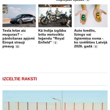
5
Tesla krīze aiz
Kā Indija izglāba
Auto kredīts,
S
muguras? –
britu motociklu
līzings vai
J
pārdošanas apjomi
leģendu "Royal
ilgtermiņa noma -
a
Eiropā strauji
Enfield"
ko izvēlēties Latvijā
p
1
pieaug
2026. gadā
u
11
2
d
IZCELTIE RAKSTI