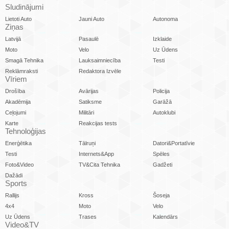
Sludinājumi
Lietoti Auto
Jauni Auto
Autonoma
Ziņas
Latvijā
Pasaulē
Izklaide
Moto
Velo
Uz Ūdens
Smagā Tehnika
Lauksaimniecība
Testi
Reklāmraksti
Redaktora Izvēle
Vīriem
Drošība
Avārijas
Policija
Akadēmija
Satiksme
Garāžā
Ceļojumi
Militāri
Autoklubi
Karte
Reakcijas tests
Tehnoloģijas
Enerģētika
Tālruņi
Datori&Portatīvie
Testi
Internets&App
Spēles
Foto&Video
TV&Cita Tehnika
Gadžeti
Dažādi
Sports
Rallijs
Kross
Šoseja
4x4
Moto
Velo
Uz Ūdens
Trases
Kalendārs
Video&TV