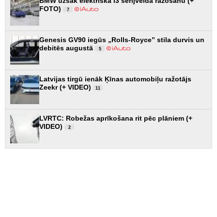
BMW uzsāk elektriskā i3 sērijveida ražošanu (+
FOTO)
7
Genesis GV90 iegūs „Rolls-Royce” stila durvis un
debitēs augustā
5
Latvijas tirgū ienāk Ķīnas automobiļu ražotājs
Zeekr (+ VIDEO)
11
LVRTC: Robežas aprīkošana rit pēc plāniem (+
VIDEO)
2