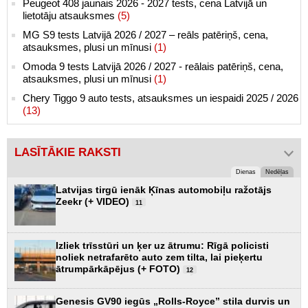
Peugeot 408 jaunais 2026 - 2027 tests, cena Latvijā un
lietotāju atsauksmes
(5)
MG S9 tests Latvijā 2026 / 2027 – reāls patēriņš, cena,
atsauksmes, plusi un mīnusi
(1)
Omoda 9 tests Latvijā 2026 / 2027 - reālais patēriņš, cena,
atsauksmes, plusi un mīnusi
(1)
Chery Tiggo 9 auto tests, atsauksmes un iespaidi 2025 / 2026
(13)
LASĪTĀKIE RAKSTI
Dienas
Nedēļas
Latvijas tirgū ienāk Ķīnas automobiļu ražotājs
Zeekr (+ VIDEO)
11
Izliek trīsstūri un ķer uz ātrumu: Rīgā policisti
noliek netrafarēto auto zem tilta, lai pieķertu
ātrumpārkāpējus (+ FOTO)
12
Genesis GV90 iegūs „Rolls-Royce” stila durvis un