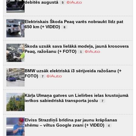
debitēs augustā
5
Elektriskais Škoda Peaq varēs nobraukt līdz pat
650 km (+ VIDEO)
8
Škoda uzsāk sava lielākā modeļa, jaunā krosovera
Peaq, ražošanu (+ FOTO)
1
BMW uzsāk elektriskā i3 sērijveida ražošanu (+
FOTO)
7
Kārļa Ulmaņa gatves un Lielirbes ielas krustojumā
ierīkos sabiedriskā transporta joslu
7
Elviss Strazdiņš brīdina par jaunu krāpšanas
shēmu – viltus Google zvani (+ VIDEO)
4