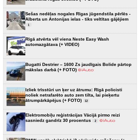
Sešas nedēļas nogales Rīgas jūgendstila pērlēs -
Alberta un Antonijas ielas - tiks veltītas gājējiem
1
Rīgā atvērta vēl viena Neste Easy Wash
automazgātava (+ VIDEO)
Bugatti Destrier – 1600 Zs jaudīgais Bolide pārtop
mākslas darbā (+ FOTO)
Izliek trīsstūri un ķer uz ātrumu: Rīgā policisti
noliek netrafarēto auto zem tilta, lai pieķertu
ātrumpārkāpējus (+ FOTO)
12
Elektromobiļu reģistrācijas Vācijā pirmo reizi
sasniedz gandrīz 30 procentus
2