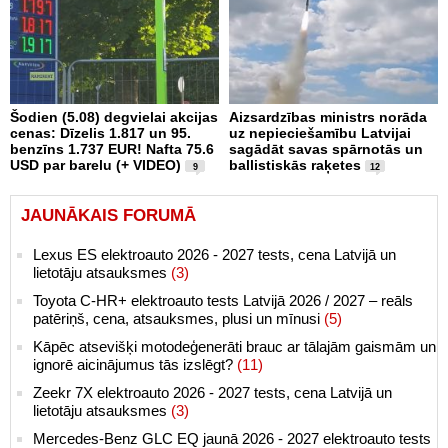
Šodien (5.08) degvielai akcijas
Aizsardzības ministrs norāda
cenas: Dīzelis 1.817 un 95.
uz nepieciešamību Latvijai
benzīns 1.737 EUR! Nafta 75.6
sagādāt savas spārnotās un
USD par barelu (+ VIDEO)
ballistiskās raķetes
9
12
JAUNĀKAIS FORUMĀ
Lexus ES elektroauto 2026 - 2027 tests, cena Latvijā un
lietotāju atsauksmes
(3)
Toyota C-HR+ elektroauto tests Latvijā 2026 / 2027 – reāls
patēriņš, cena, atsauksmes, plusi un mīnusi
(5)
Kāpēc atsevišķi motodeģenerāti brauc ar tālajām gaismām un
ignorē aicinājumus tās izslēgt?
(11)
Zeekr 7X elektroauto 2026 - 2027 tests, cena Latvijā un
lietotāju atsauksmes
(3)
Mercedes-Benz GLC EQ jaunā 2026 - 2027 elektroauto tests