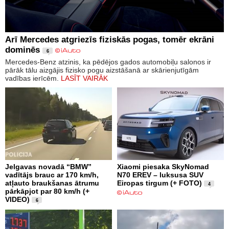
Arī Mercedes atgriezīs fiziskās pogas, tomēr ekrāni
dominēs
6
Mercedes-Benz atzinis, ka pēdējos gados automobiļu salonos ir
pārāk tālu aizgājis fizisko pogu aizstāšanā ar skārienjutīgām
vadības ierīcēm.
LASĪT VAIRĀK
Jelgavas novadā “BMW”
Xiaomi piesaka SkyNomad
vadītājs brauc ar 170 km/h,
N70 EREV – luksusa SUV
atļauto braukšanas ātrumu
Eiropas tirgum (+ FOTO)
4
pārkāpjot par 80 km/h (+
VIDEO)
6