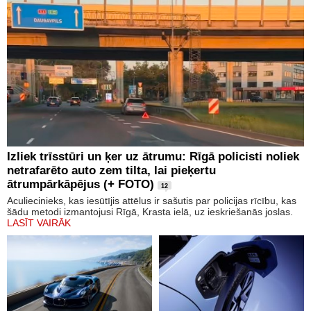
Izliek trīsstūri un ķer uz ātrumu: Rīgā policisti noliek
netrafarēto auto zem tilta, lai pieķertu
ātrumpārkāpējus (+ FOTO)
12
Aculiecinieks, kas iesūtījis attēlus ir sašutis par policijas rīcību, kas
šādu metodi izmantojusi Rīgā, Krasta ielā, uz ieskriešanās joslas.
LASĪT VAIRĀK