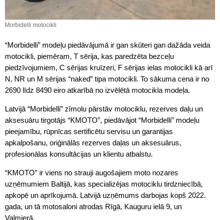
Morbidelli motocikli
“Morbidelli” modeļu piedāvājumā ir gan skūteri gan dažāda veida
motocikli, piemēram, T sērija, kas paredzēta bezceļu
piedzīvojumiem, C sērijas kruīzeri, F sērijas ielas motocikli kā arī
N, NR un M sērijas “naked” tipa motocikli. To sākuma cena ir no
2690 līdz 8490 eiro atkarībā no izvēlētā motocikla modeļa.
Latvijā “Morbidelli” zīmolu pārstāv motociklu, rezerves daļu un
aksesuāru tirgotājs “KMOTO”, piedāvājot “Morbidelli” modeļu
pieejamību, rūpnīcas sertificētu servisu un garantijas
apkalpošanu, oriģinālās rezerves daļas un aksesuārus,
profesionālas konsultācijas un klientu atbalstu.
“KMOTO” ir viens no strauji augošajiem moto nozares
uzņēmumiem Baltijā, kas specializējas motociklu tirdzniecībā,
apkopē un aprīkojumā. Latvijā uzņēmums darbojas kopš 2022.
gada, un tā motosaloni atrodas Rīgā, Kauguru ielā 9, un
Valmierā.