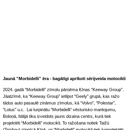
Jaunā “Morbidelli” ēra - bagātīgi aprīkoti sērijveida motocikli
2024.
gadā “Morbidelli” zīmolu pārņēma Ķīnas “Keeway Group”.
Jāatzīmē, ka “Keeway Group” ietilpst “Geely” grupā, kas ražo
tādus auto pasaulē zināmus zīmolus, kā “Volvo”, “Polestar”,
“Lotus” u.c. Lai turpinātu “Morbidelli” vēsturisko mantojumu,
Boloņā, Itālijā tika izveidots jauns dizaina centrs, kurā tiek
projektēti “Morbidelli” motocikli. To ražošana notiek Taižū
(Taizhou) rūpnīcā Ķīnā, un “Morbidelli” motocikli tiek komplektēti