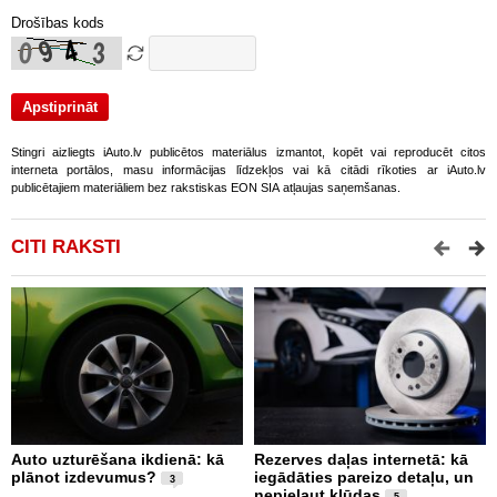
Drošības kods
Stingri aizliegts iAuto.lv publicētos materiālus izmantot, kopēt vai reproducēt citos
interneta portālos, masu informācijas līdzekļos vai kā citādi rīkoties ar iAuto.lv
publicētajiem materiāliem bez rakstiskas EON SIA atļaujas saņemšanas.
CITI RAKSTI
Auto uzturēšana ikdienā: kā
Rezerves daļas internetā: kā
K
plānot izdevumus?
iegādāties pareizo detaļu, un
L
3
nepieļaut kļūdas
b