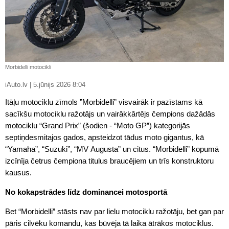
Morbidelli motocikli
iAuto.lv | 5.jūnijs 2026 8:04
Itāļu motociklu zīmols ”Morbidelli” visvairāk ir pazīstams kā
sacīkšu motociklu ražotājs un vairākkārtējs čempions dažādās
motociklu “Grand Prix” (šodien - “Moto GP”) kategorijās
septiņdesmitajos gados, apsteidzot tādus moto gigantus, kā
“Yamaha”, “Suzuki”, “MV Augusta” un citus. “Morbidelli” kopumā
izcīnīja četrus čempiona titulus braucējiem un trīs konstruktoru
kausus.
No kokapstrādes līdz dominancei motosportā
Bet “Morbidelli” stāsts nav par lielu motociklu ražotāju, bet gan par
pāris cilvēku komandu, kas būvēja tā laika ātrākos motociklus.