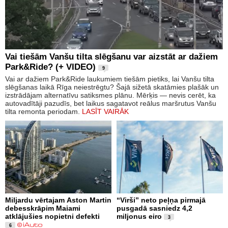
Vai tiešām Vanšu tilta slēgšanu var aizstāt ar dažiem
Park&Ride? (+ VIDEO)
9
Vai ar dažiem Park&Ride laukumiem tiešām pietiks, lai Vanšu tilta
slēgšanas laikā Rīga neiestrēgtu? Šajā sižetā skatāmies plašāk un
izstrādājam alternatīvu satiksmes plānu. Mērķis — nevis cerēt, ka
autovadītāji pazudīs, bet laikus sagatavot reālus maršrutus Vanšu
tilta remonta periodam.
LASĪT VAIRĀK
Miljardu vērtajam Aston Martin
“Virši” neto peļņa pirmajā
debesskrāpim Maiami
pusgadā sasniedz 4,2
atklājušies nopietni defekti
miljonus eiro
3
6