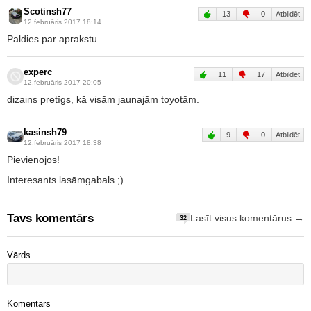
Scotinsh77
13
0
Atbildēt
12.februāris 2017 18:14
Paldies par aprakstu.
experc
11
17
Atbildēt
12.februāris 2017 20:05
dizains pretīgs, kā visām jaunajām toyotām.
kasinsh79
9
0
Atbildēt
12.februāris 2017 18:38
Pievienojos!
Interesants lasāmgabals ;)
Tavs komentārs
Lasīt visus komentārus →
32
Vārds
Komentārs