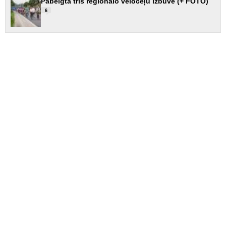
Pabeigta trīs reģionālo veloceļu izbūve (+ FOTO)
6