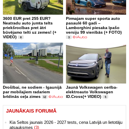
3600 EUR pret 255 EUR?
Pirmajam super sporta auto
Neatradu auto jumta telts
pasaulē 60 gadi –
priekšrocības pret ātri
Lamborghini piesaka īpašo
būvējamo telti uz zemes! (+
versiju 99 vienībās (+ FOTO)
VIDEO)
8
3
Drošībai, ne sodiem - Igaunijā
Jaunā Volkswagen cerība-
par mobilajiem radariem
elektroauto Volkswagen
brīdinās ceļa zimes
ID.Cross(+ VIDEO)
12
5
JAUNĀKAIS FORUMĀ
Kia Seltos jaunais 2026 - 2027 tests, cena Latvijā un lietotāju
atsauksmes
(3)