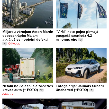
Miljardu vērtajam Aston Martin
“Virši” neto peļņa pirmajā
debesskrāpim Maiami
pusgadā sasniedz 4,2
atklājušies nopietni defekti
miljonus eiro
3
6
Netālu no Salaspils aizdedzies
Fotogalerija: Jaunais Subaru
kravas auto (+ FOTO)
Uncharted (+FOTO)
12
3