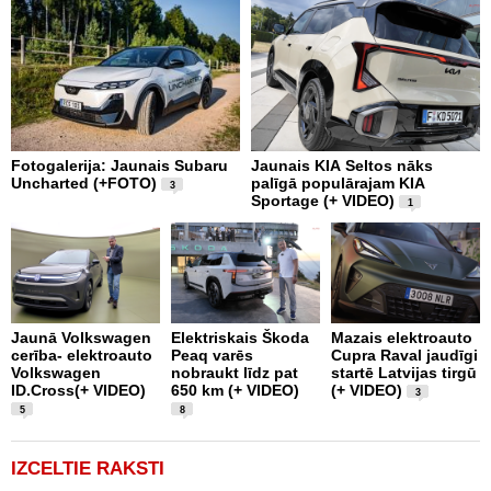
Fotogalerija: Jaunais Subaru
Jaunais KIA Seltos nāks
V
Uncharted (+FOTO)
palīgā populārajam KIA
E
3
Sportage (+ VIDEO)
V
1
Jaunā Volkswagen
Elektriskais Škoda
Mazais elektroauto
V
cerība- elektroauto
Peaq varēs
Cupra Raval jaudīgi
p
Volkswagen
nobraukt līdz pat
startē Latvijas tirgū
m
ID.Cross(+ VIDEO)
650 km (+ VIDEO)
(+ VIDEO)
D
3
5
8
IZCELTIE RAKSTI