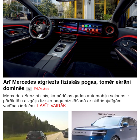
Arī Mercedes atgriezīs fiziskās pogas, tomēr ekrāni
dominēs
6
Mercedes-Benz atzinis, ka pēdējos gados automobiļu salonos ir
pārāk tālu aizgājis fizisko pogu aizstāšanā ar skārienjutīgām
vadības ierīcēm.
LASĪT VAIRĀK