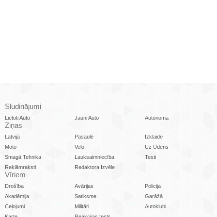
Sludinājumi
Lietoti Auto
Jauni Auto
Autonoma
Ziņas
Latvijā
Pasaulē
Izklaide
Moto
Velo
Uz Ūdens
Smagā Tehnika
Lauksaimniecība
Testi
Reklāmraksti
Redaktora Izvēle
Vīriem
Drošība
Avārijas
Policija
Akadēmija
Satiksme
Garāžā
Ceļojumi
Militāri
Autoklubi
Karte
Reakcijas tests