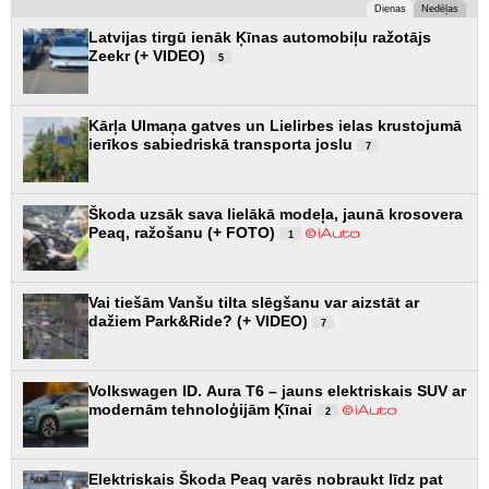
Dienas
Nedēļas
Latvijas tirgū ienāk Ķīnas automobiļu ražotājs
Zeekr (+ VIDEO)
5
Kārļa Ulmaņa gatves un Lielirbes ielas krustojumā
ierīkos sabiedriskā transporta joslu
7
Škoda uzsāk sava lielākā modeļa, jaunā krosovera
Peaq, ražošanu (+ FOTO)
1
Vai tiešām Vanšu tilta slēgšanu var aizstāt ar
dažiem Park&Ride? (+ VIDEO)
7
Volkswagen ID. Aura T6 – jauns elektriskais SUV ar
modernām tehnoloģijām Ķīnai
2
Elektriskais Škoda Peaq varēs nobraukt līdz pat