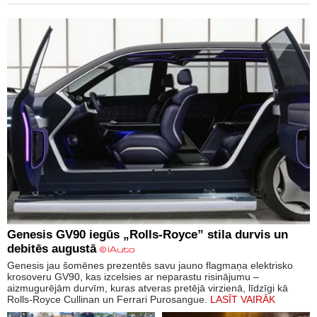
Genesis GV90 iegūs „Rolls-Royce” stila durvis un
debitēs augustā
Genesis jau šomēnes prezentēs savu jauno flagmaņa elektrisko
krosoveru GV90, kas izcelsies ar neparastu risinājumu –
aizmugurējām durvīm, kuras atveras pretējā virzienā, līdzīgi kā
Rolls-Royce Cullinan un Ferrari Purosangue.
LASĪT VAIRĀK