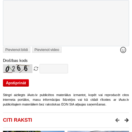
Pievienot bildi
Pievienot video
Drošības kods
Stingri aizliegts iAuto.lv publicētos materiālus izmantot, kopēt vai reproducēt citos
interneta portālos, masu informācijas līdzekļos vai kā citādi rīkoties ar iAuto.lv
publicētajiem materiāliem bez rakstiskas EON SIA atļaujas saņemšanas.
CITI RAKSTI