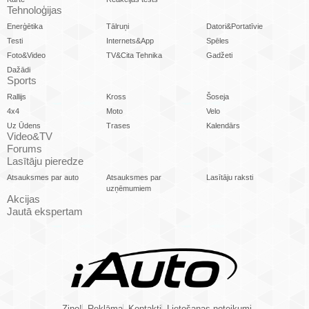
Tehnoloģijas
Enerģētika
Tālruņi
Datori&Portatīvie
Testi
Internets&App
Spēles
Foto&Video
TV&Cita Tehnika
Gadžeti
Dažādi
Sports
Rallijs
Kross
Šoseja
4x4
Moto
Velo
Uz Ūdens
Trases
Kalendārs
Video&TV
Forums
Lasītāju pieredze
Atsauksmes par auto
Atsauksmes par
Lasītāju raksti
uzņēmumiem
Akcijas
Jautā ekspertam