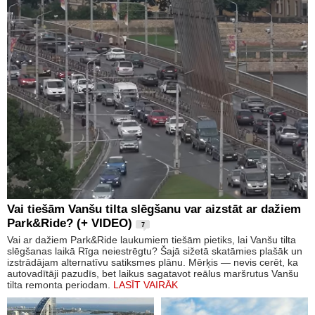
Vai tiešām Vanšu tilta slēgšanu var aizstāt ar dažiem
Park&Ride? (+ VIDEO)
7
Vai ar dažiem Park&Ride laukumiem tiešām pietiks, lai Vanšu tilta
slēgšanas laikā Rīga neiestrēgtu? Šajā sižetā skatāmies plašāk un
izstrādājam alternatīvu satiksmes plānu. Mērķis — nevis cerēt, ka
autovadītāji pazudīs, bet laikus sagatavot reālus maršrutus Vanšu
tilta remonta periodam.
LASĪT VAIRĀK