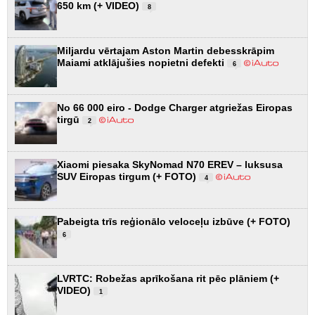
650 km (+ VIDEO)
8
Miljardu vērtajam Aston Martin debesskrāpim
Maiami atklājušies nopietni defekti
6
No 66 000 eiro - Dodge Charger atgriežas Eiropas
tirgū
2
Xiaomi piesaka SkyNomad N70 EREV – luksusa
SUV Eiropas tirgum (+ FOTO)
4
Pabeigta trīs reģionālo veloceļu izbūve (+ FOTO)
6
LVRTC: Robežas aprīkošana rit pēc plāniem (+
VIDEO)
1