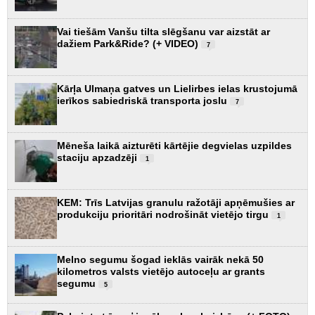
Vai tiešām Vanšu tilta slēgšanu var aizstāt ar
dažiem Park&Ride? (+ VIDEO)
7
Kārļa Ulmaņa gatves un Lielirbes ielas krustojumā
ierīkos sabiedriskā transporta joslu
7
Mēneša laikā aizturēti kārtējie degvielas uzpildes
staciju apzadzēji
1
KEM: Trīs Latvijas granulu ražotāji apņēmušies ar
produkciju prioritāri nodrošināt vietējo tirgu
1
Melno segumu šogad ieklās vairāk nekā 50
kilometros valsts vietējo autoceļu ar grants
segumu
5