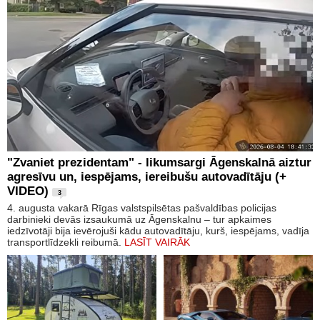
"Zvaniet prezidentam" - likumsargi Āgenskalnā aiztur
agresīvu un, iespējams, iereibušu autovadītāju (+
VIDEO)
3
4. augusta vakarā Rīgas valstspilsētas pašvaldības policijas
darbinieki devās izsaukumā uz Āgenskalnu – tur apkaimes
iedzīvotāji bija ievērojuši kādu autovadītāju, kurš, iespējams, vadīja
transportlīdzekli reibumā.
LASĪT VAIRĀK