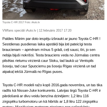
Toyota C-HR 2017 Foto: iAuto.lv
VWfans speciāli iAuto.lv | 12.februāris 2017 17:20
Paldies Mārim par doto iespēju izbraukt ar jauno Toyota C-HR !
Sestdienas pusdienas laika apstākļi bija ļoti pateicīgi testa
braucienam – apmēram mīnus 5 grādi, ceļi sausi, tīri, jo sen
nebija bijuši nokrišņi. Testa brauciens veda no Jūrmalas centra
pilsētas rietumu virzienā caur Sloku, tad laukā uz Ventspils
šoseju, tad caur Spuņciemu pa šoseju Rīgas virzienā un tad
atpakaļ iekšā Jūrmalā no Rīgas puses.
Toyota C-HR modeli ražo kopš 2016.gada novembra, un tas tika
radīts kā Nissan-Juke konkurents. Latvijas tirgū Toyota C-HR ir
pārdošanā ar divu veidu benzīna dzinējiem: 1,2 litru 116
zirgspēku turbomotoru un kā hibrīds ar 1,8 litru 122 zirgspēku
motoru. Mazākajam motoram pieejama gan sešpakāpju