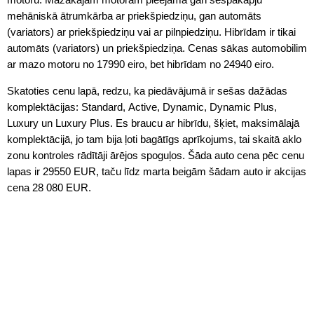
mehāniskā ātrumkārba ar priekšpiedziņu, gan automāts
(variators) ar priekšpiedziņu vai ar pilnpiedziņu. Hibrīdam ir tikai
automāts (variators) un priekšpiedziņa. Cenas sākas automobilim
ar mazo motoru no 17990 eiro, bet hibrīdam no 24940 eiro.
Skatoties cenu lapā, redzu, ka piedāvājumā ir sešas dažādas
komplektācijas: Standard, Active, Dynamic, Dynamic Plus,
Luxury un Luxury Plus. Es braucu ar hibrīdu, šķiet, maksimālajā
komplektācijā, jo tam bija ļoti bagātīgs aprīkojums, tai skaitā aklo
zonu kontroles rādītāji ārējos spoguļos. Šāda auto cena pēc cenu
lapas ir 29550 EUR, taču līdz marta beigām šādam auto ir akcijas
cena 28 080 EUR.