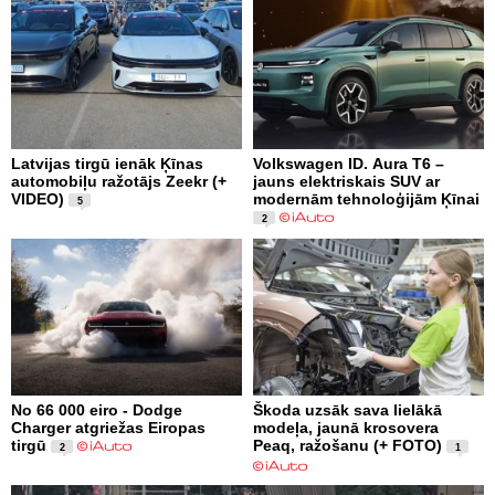
Latvijas tirgū ienāk Ķīnas
Volkswagen ID. Aura T6 –
automobiļu ražotājs Zeekr (+
jauns elektriskais SUV ar
VIDEO)
modernām tehnoloģijām Ķīnai
5
2
No 66 000 eiro - Dodge
Škoda uzsāk sava lielākā
Charger atgriežas Eiropas
modeļa, jaunā krosovera
tirgū
Peaq, ražošanu (+ FOTO)
2
1