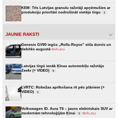
KEM: Trīs Latvijas granulu ražotāji apņēmušies ar
produkciju prioritāri nodrošināt vietējo tirgu
1
JAUNIE RAKSTI
Genesis GV90 iegūs „Rolls-Royce” stila durvis un
debitēs augustā
Latvijas tirgū ienāk Ķīnas automobiļu ražotājs
Zeekr (+ VIDEO)
5
LVRTC: Robežas aprīkošana rit pēc plāniem (+
VIDEO)
1
Volkswagen ID. Aura T6 – jauns elektriskais SUV ar
modernām tehnoloģijām Ķīnai
2