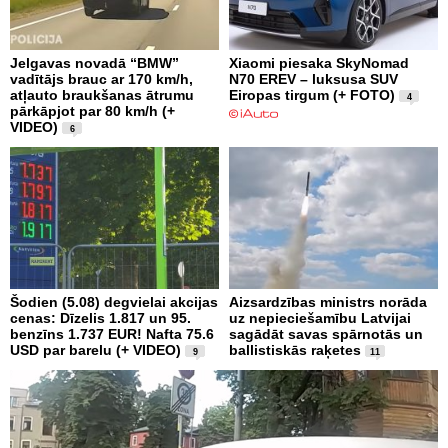
Jelgavas novadā “BMW”
Xiaomi piesaka SkyNomad
vadītājs brauc ar 170 km/h,
N70 EREV – luksusa SUV
atļauto braukšanas ātrumu
Eiropas tirgum (+ FOTO)
4
pārkāpjot par 80 km/h (+
VIDEO)
6
Šodien (5.08) degvielai akcijas
Aizsardzības ministrs norāda
cenas: Dīzelis 1.817 un 95.
uz nepieciešamību Latvijai
benzīns 1.737 EUR! Nafta 75.6
sagādāt savas spārnotās un
USD par barelu (+ VIDEO)
ballistiskās raķetes
9
11