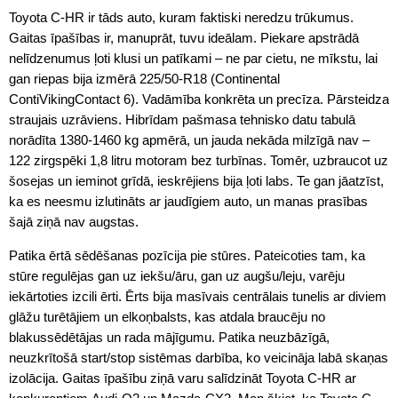
Toyota C-HR ir tāds auto, kuram faktiski neredzu trūkumus.
Gaitas īpašības ir, manuprāt, tuvu ideālam. Piekare apstrādā
nelīdzenumus ļoti klusi un patīkami – ne par cietu, ne mīkstu, lai
gan riepas bija izmērā 225/50-R18 (Continental
ContiVikingContact 6). Vadāmība konkrēta un precīza. Pārsteidza
straujais uzrāviens. Hibrīdam pašmasa tehnisko datu tabulā
norādīta 1380-1460 kg apmērā, un jauda nekāda milzīgā nav –
122 zirgspēki 1,8 litru motoram bez turbīnas. Tomēr, uzbraucot uz
šosejas un ieminot grīdā, ieskrējiens bija ļoti labs. Te gan jāatzīst,
ka es neesmu izlutināts ar jaudīgiem auto, un manas prasības
šajā ziņā nav augstas.
Patika ērtā sēdēšanas pozīcija pie stūres. Pateicoties tam, ka
stūre regulējas gan uz iekšu/āru, gan uz augšu/leju, varēju
iekārtoties izcili ērti. Ērts bija masīvais centrālais tunelis ar diviem
glāžu turētājiem un elkoņbalsts, kas atdala braucēju no
blakussēdētājas un rada mājīgumu. Patika neuzbāzīgā,
neuzkrītošā start/stop sistēmas darbība, ko veicināja labā skaņas
izolācija. Gaitas īpašību ziņā varu salīdzināt Toyota C-HR ar