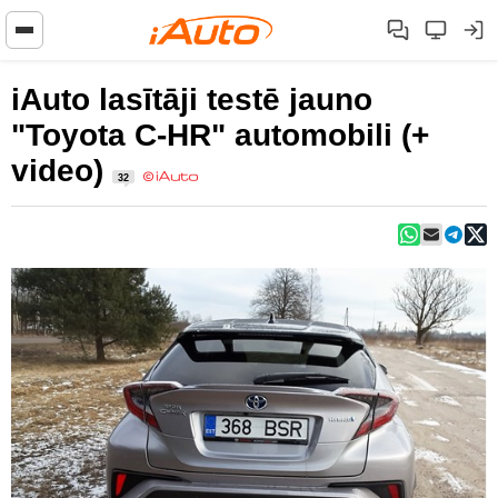
iAuto lasītāji testē jauno
"Toyota C-HR" automobili (+
video)
32