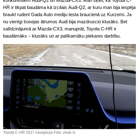
konkurentiem Audi-Q2 un Mazda-CX3. Man šķiet, ka Toyota C-
HR ir tikpat baudāma kā izcilais Audi-Q2, ar kuru man bija iespēja
braukt rudenī Gada Auto mediju testa braucienā uz Kurzemi. Ja
nu vienīgi šosejas ātrumos Audi bija mazdrusciņ klusāks. Bet
salīdzinājumā ar Mazda-CX3, manuprāt, Toyota C-HR ir
baudāmāks – klusāks un ar patīkamāku piekares darbību.
Toyota C-HR 2017 navigācija Foto: iAuto.lv