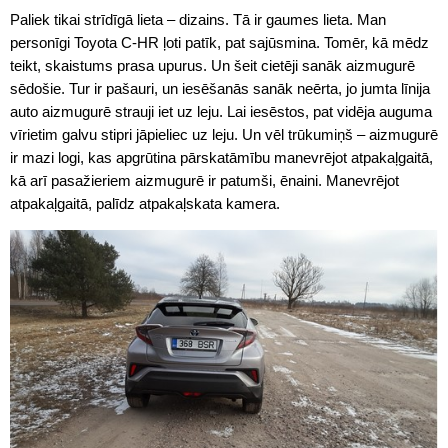
Paliek tikai strīdīgā lieta – dizains. Tā ir gaumes lieta. Man
personīgi Toyota C-HR ļoti patīk, pat sajūsmina. Tomēr, kā mēdz
teikt, skaistums prasa upurus. Un šeit cietēji sanāk aizmugurē
sēdošie. Tur ir pašauri, un iesēšanās sanāk neērta, jo jumta līnija
auto aizmugurē strauji iet uz leju. Lai iesēstos, pat vidēja auguma
vīrietim galvu stipri jāpieliec uz leju. Un vēl trūkumiņš – aizmugurē
ir mazi logi, kas apgrūtina pārskatāmību manevrējot atpakaļgaitā,
kā arī pasažieriem aizmugurē ir patumši, ēnaini. Manevrējot
atpakaļgaitā, palīdz atpakaļskata kamera.