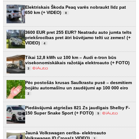
Elektriskais Škoda Peaq varēs nobraukt līdz pat
650 km (+ VIDEO)
8
3600 EUR pret 255 EUR? Neatradu auto jumta telts
priekšrocības pret ātri būvējamo telti uz zemes! (+
VIDEO)
4
Tikai 12,8 kWh uz 100 km – Audi e-tron būs
visekonomiskākais ražotāja elektroauto (+ FOTO)
3
Pēc postošās krusas Saulkrastu pusē – desmitiem
bojātu automašīnu un zaudējumi ap 100 000 eiro
2
Piedāvājumā atgriežas 821 Zs jaudīgais Shelby F-
150 Super Snake Sport (+ FOTO)
9
Jaunā Volkswagen cerība- elektroauto
Volkswagen ID.Cross(+ VIDEO)
2