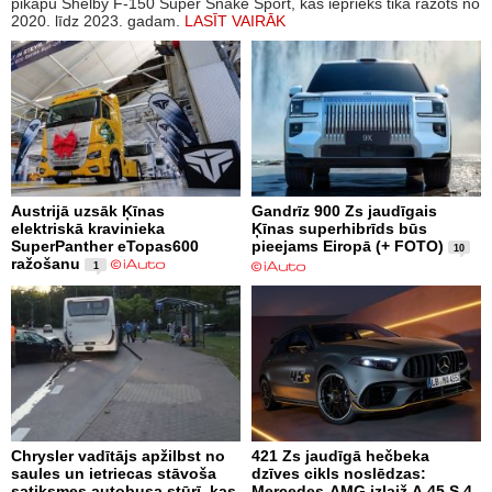
pikapu Shelby F-150 Super Snake Sport, kas iepriekš tika ražots no
2020. līdz 2023. gadam.
LASĪT VAIRĀK
Austrijā uzsāk Ķīnas
Gandrīz 900 Zs jaudīgais
elektriskā kravinieka
Ķīnas superhibrīds būs
SuperPanther eTopas600
pieejams Eiropā (+ FOTO)
10
ražošanu
1
Chrysler vadītājs apžilbst no
421 Zs jaudīgā hečbeka
saules un ietriecas stāvoša
dzīves cikls noslēdzas:
satiksmes autobusa stūrī, kas
Mercedes-AMG izlaiž A 45 S 4-