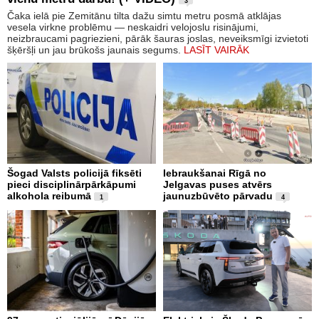
3
Čaka ielā pie Zemitānu tilta dažu simtu metru posmā atklājas
vesela virkne problēmu — neskaidri velojoslu risinājumi,
neizbraucami pagriezieni, pārāk šauras joslas, neveiksmīgi izvietoti
šķēršļi un jau brūkošs jaunais segums.
LASĪT VAIRĀK
Šogad Valsts policijā fiksēti
Iebraukšanai Rīgā no
pieci disciplinārpārkāpumi
Jelgavas puses atvērs
alkohola reibumā
jaunuzbūvēto pārvadu
1
4