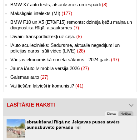
BMW X7 auto tests, atsauksmes un iespaidi
(8)
Makslīgais intelekts (MI)
(177)
BMW F10 un X5 (E70/F15) remonts: dzinēja ķēžu maiņa un
diagnostika Rīgā, atsauksmes
(7)
Dīvaini transportlīdzekļi uz ceļa.
(8)
iAuto aculiecinieks: Sadursme, aktuālie negadījumi un
policijas darbs, sūti video (LIVE)
(28)
Vācijas ekonomiskā norieta sākums - 2024.gads
(47)
Jaunā iAuto.lv mobilā versija 2026
(27)
Gaismas auto
(27)
Vai tiešām latvieši ir komunisti?
(41)
LASĪTĀKIE RAKSTI
Dienas
Nedēļas
Iebraukšanai Rīgā no Jelgavas puses atvērs
jaunuzbūvēto pārvadu
4