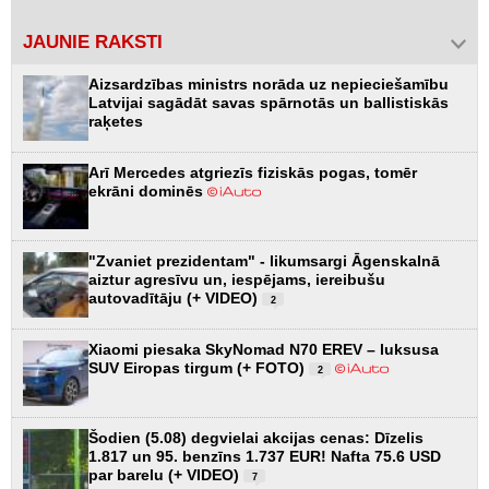
JAUNIE RAKSTI
Aizsardzības ministrs norāda uz nepieciešamību
Latvijai sagādāt savas spārnotās un ballistiskās
raķetes
Arī Mercedes atgriezīs fiziskās pogas, tomēr
ekrāni dominēs
"Zvaniet prezidentam" - likumsargi Āgenskalnā
aiztur agresīvu un, iespējams, iereibušu
autovadītāju (+ VIDEO)
2
Xiaomi piesaka SkyNomad N70 EREV – luksusa
SUV Eiropas tirgum (+ FOTO)
2
Šodien (5.08) degvielai akcijas cenas: Dīzelis
1.817 un 95. benzīns 1.737 EUR! Nafta 75.6 USD
par barelu (+ VIDEO)
7