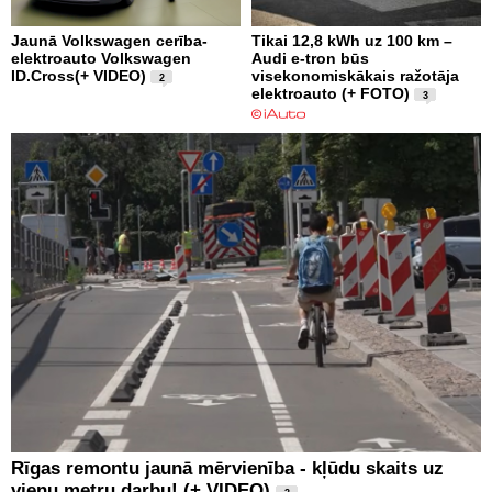
Jaunā Volkswagen cerība-
Tikai 12,8 kWh uz 100 km –
elektroauto Volkswagen
Audi e-tron būs
ID.Cross(+ VIDEO)
visekonomiskākais ražotāja
2
elektroauto (+ FOTO)
3
Rīgas remontu jaunā mērvienība - kļūdu skaits uz
vienu metru darbu! (+ VIDEO)