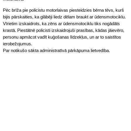
Pēc brīža pie policistu motorlaivas piesteidzies bērna tēvs, kurš
bijis pārskaities, ka glābēji liedz dēlam braukt ar ūdensmotociklu.
Vīrietim izskaidrots, ka zēns ar ūdensmotociklu tiks nogādāts
krastā. Piestātnē policisti izskaidrojuši prasības, kādas jāievēro,
personu apmācot vadīt kuģošanas līdzekļus, un ar to saistītos
ierobežojumus.
Par notikušo sākta administratīvā pārkāpuma lietvedība.