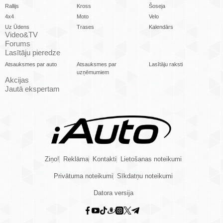
Rallijs
Kross
Šoseja
4x4
Moto
Velo
Uz Ūdens
Trases
Kalendārs
Video&TV
Forums
Lasītāju pieredze
Atsauksmes par auto
Atsauksmes par
Lasītāju raksti
uzņēmumiem
Akcijas
Jautā ekspertam
Ziņo!
Reklāma
Kontakti
Lietošanas noteikumi
Privātuma noteikumi
Sīkdatņu noteikumi
Datora versija