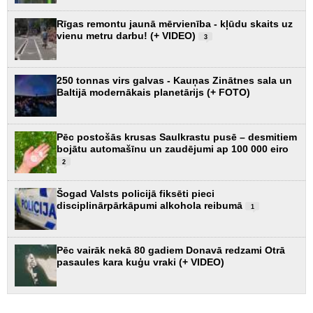
Rīgas remontu jaunā mērvienība - kļūdu skaits uz
vienu metru darbu! (+ VIDEO)
3
250 tonnas virs galvas - Kauņas Zinātnes sala un
Baltijā modernākais planetārijs (+ FOTO)
Pēc postošās krusas Saulkrastu pusē – desmitiem
bojātu automašīnu un zaudējumi ap 100 000 eiro
2
Šogad Valsts policijā fiksēti pieci
disciplinārpārkāpumi alkohola reibumā
1
Pēc vairāk nekā 80 gadiem Donavā redzami Otrā
pasaules kara kuģu vraki (+ VIDEO)