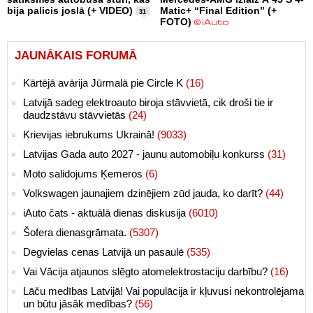
bija palicis joslā (+ VIDEO)
Matic+ “Final Edition” (+
31
FOTO)
JAUNĀKAIS FORUMĀ
Kārtējā avārija Jūrmalā pie Circle K
(16)
Latvijā sadeg elektroauto biroja stāvvietā, cik droši tie ir
daudzstāvu stāvvietās
(24)
Krievijas iebrukums Ukrainā!
(9033)
Latvijas Gada auto 2027 - jaunu automobiļu konkurss
(31)
Moto salidojums Ķemeros
(6)
Volkswagen jaunajiem dzinējiem zūd jauda, ko darīt?
(44)
iAuto čats - aktuālā dienas diskusija
(6010)
Šofera dienasgrāmata.
(5307)
Degvielas cenas Latvijā un pasaulē
(535)
Vai Vācija atjaunos slēgto atomelektrostaciju darbību?
(16)
Lāču medības Latvijā! Vai populācija ir kļuvusi nekontrolējama
un būtu jāsāk medības?
(56)