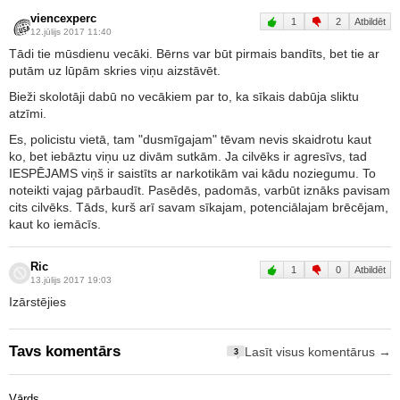
viencexperc
1
2
Atbildēt
12.jūlijs 2017 11:40
Tādi tie mūsdienu vecāki. Bērns var būt pirmais bandīts, bet tie ar
putām uz lūpām skries viņu aizstāvēt.
Bieži skolotāji dabū no vecākiem par to, ka sīkais dabūja sliktu
atzīmi.
Es, policistu vietā, tam "dusmīgajam" tēvam nevis skaidrotu kaut
ko, bet iebāztu viņu uz divām sutkām. Ja cilvēks ir agresīvs, tad
IESPĒJAMS viņš ir saistīts ar narkotikām vai kādu noziegumu. To
noteikti vajag pārbaudīt. Pasēdēs, padomās, varbūt iznāks pavisam
cits cilvēks. Tāds, kurš arī savam sīkajam, potenciālajam brēcējam,
kaut ko iemācīs.
Ric
1
0
Atbildēt
13.jūlijs 2017 19:03
Izārstējies
Tavs komentārs
Lasīt visus komentārus →
3
Vārds