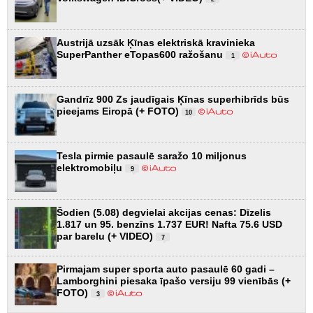
Austrijā uzsāk Ķīnas elektriskā kravinieka
SuperPanther eTopas600 ražošanu
1
Gandrīz 900 Zs jaudīgais Ķīnas superhibrīds būs
pieejams Eiropā (+ FOTO)
10
Tesla pirmie pasaulē saražo 10 miljonus
elektromobiļu
9
Šodien (5.08) degvielai akcijas cenas: Dīzelis
1.817 un 95. benzīns 1.737 EUR! Nafta 75.6 USD
par barelu (+ VIDEO)
7
Pirmajam super sporta auto pasaulē 60 gadi –
Lamborghini piesaka īpašo versiju 99 vienībās (+
FOTO)
3