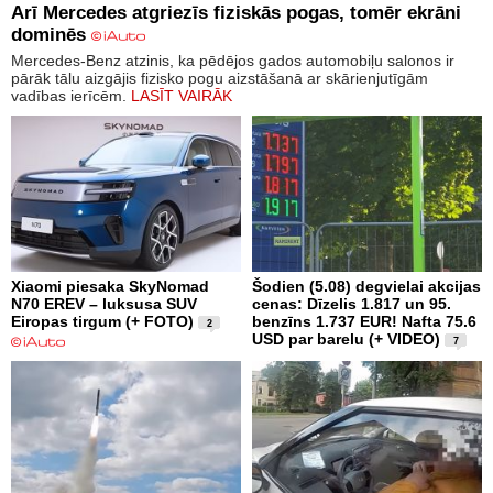
Arī Mercedes atgriezīs fiziskās pogas, tomēr ekrāni
dominēs
Mercedes-Benz atzinis, ka pēdējos gados automobiļu salonos ir
pārāk tālu aizgājis fizisko pogu aizstāšanā ar skārienjutīgām
vadības ierīcēm.
LASĪT VAIRĀK
Xiaomi piesaka SkyNomad
Šodien (5.08) degvielai akcijas
N70 EREV – luksusa SUV
cenas: Dīzelis 1.817 un 95.
Eiropas tirgum (+ FOTO)
benzīns 1.737 EUR! Nafta 75.6
2
USD par barelu (+ VIDEO)
7