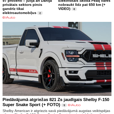
97 procenti – jūlijā arī Dānijā
Elektriskais Škoda Peaq varēs
privātais sektors pircis
nobraukt līdz pat 650 km (+
gandrīz tikai
VIDEO)
8
elektroautomobiļus
2
Piedāvājumā atgriežas 821 Zs jaudīgais Shelby F-150
Super Snake Sport (+ FOTO)
9
Shelby American ir atgriezis savā piedāvājumā augstas veiktspējas