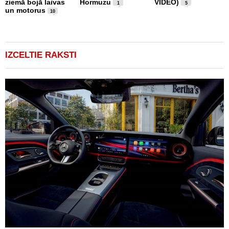
ziemā bojā laivas
Hormuzu
VIDEO)
l
1
5
un motorus
(
10
IZCELTIE RAKSTI