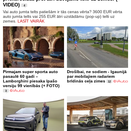
VIDEO)
4
Vai auto jumta telts patiešām ir tās cenas vērta? 3600 EUR vērta
auto jumta telts vai 255 EUR ātri uzstādāmu (pop-up) telti uz
zemes.
LASĪT VAIRĀK
Pirmajam super sporta auto
Drošībai, ne sodiem - Igaunijā
pasaulē 60 gadi –
par mobilajiem radariem
Lamborghini piesaka īpašo
brīdinās ceļa zimes
12
versiju 99 vienībās (+ FOTO)
3