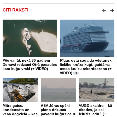
CITI RAKSTI
Pēc vairāk nekā 80 gadiem
Rīgas osta sagaida vēsturiski
P
Donavā redzami Otrā pasaules
lielāko kruīza kuģi; gaidāma
l
kara kuģu vraki (+ VIDEO)
ostas kruīzu rekordsezona (+
VIDEO)
5
Mitrs gaiss,
ASV Jūras spēki
VUGD skaidro – kā
P
kondensāts un
plāno drīzumā
rīkoties, ja esi
d
veca degviela – kas
pavadīt kuģus caur
ielūzis ledū? (+
k