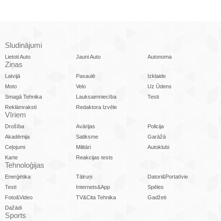
Sludinājumi
Lietoti Auto
Jauni Auto
Autonoma
Ziņas
Latvijā
Pasaulē
Izklaide
Moto
Velo
Uz Ūdens
Smagā Tehnika
Lauksaimniecība
Testi
Reklāmraksti
Redaktora Izvēle
Vīriem
Drošība
Avārijas
Policija
Akadēmija
Satiksme
Garāžā
Ceļojumi
Militāri
Autoklubi
Karte
Reakcijas tests
Tehnoloģijas
Enerģētika
Tālruņi
Datori&Portatīvie
Testi
Internets&App
Spēles
Foto&Video
TV&Cita Tehnika
Gadžeti
Dažādi
Sports