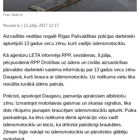
Foto: iAuto.lv
Nozare.lv | 12.jūlijs 2017 12:17
Aizvadītās nedēļas nogalē Rīgas Pašvaldības policijas darbinieki
apturējuši 13 gadus vecu zēnu, kurš vadījis ūdensmotociklu.
Kā aģentūru LETA informēja RPP, sestdienas, 8.jūlija,
pēcpusdienā RPP Drošības uz ūdens un civilās aizsardzības
pārvaldes darbinieki saņēma informāciju par 13 gadus vecu zēnu
Daugavā, kurš brauca ar ūdensmotociklu. Uz notikuma vietu tika
nosūtīta tuvākā ūdens patruļa.
Policisti, apsekojot Daugavu, pamanīja aprakstam atbilstošu
zēnu. Izmantojot motorlaivas gaismas un skaņas signālus, tika
dots rīkojums jaunajam braucējam ūdensmotociklu apturēt. Puika
paskaidroja, ka tēvs notikuma dienā apmācījis viņu vadīt
ūdensmotociklu un teicis, ka drīkstot patstāvīgi braukāties.
Zēnam lūgts nokāpt no ūdensmotocikla un pārsēsties glābēju
motorlaivā.