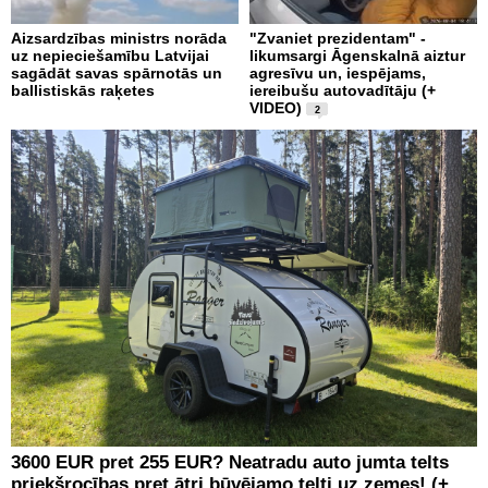
Aizsardzības ministrs norāda
"Zvaniet prezidentam" -
uz nepieciešamību Latvijai
likumsargi Āgenskalnā aiztur
sagādāt savas spārnotās un
agresīvu un, iespējams,
ballistiskās raķetes
iereibušu autovadītāju (+
VIDEO)
2
3600 EUR pret 255 EUR? Neatradu auto jumta telts
priekšrocības pret ātri būvējamo telti uz zemes! (+