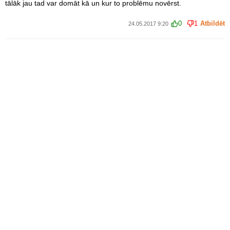
tālāk jau tad var domāt kā un kur to problēmu novērst.
0
1
Atbildēt
24.05.2017 9:20