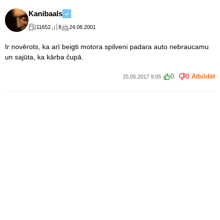
Kanibaals
11652
8
24.08.2001
Ir novērots, ka arī beigti motora spilveni padara auto nebraucamu
un sajūta, ka kārba čupā.
0
0
Atbildēt
25.05.2017 9:05