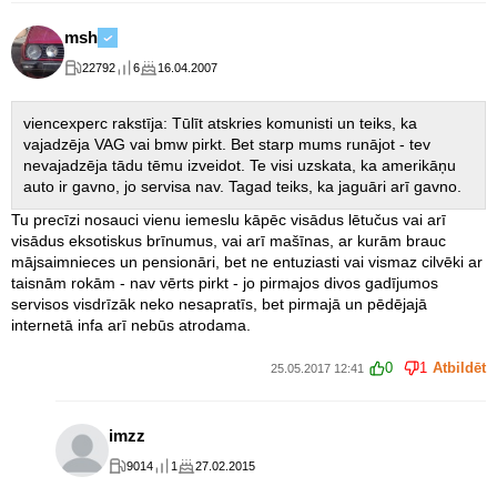
msh
22792
6
16.04.2007
viencexperc rakstīja: Tūlīt atskries komunisti un teiks, ka
vajadzēja VAG vai bmw pirkt. Bet starp mums runājot - tev
nevajadzēja tādu tēmu izveidot. Te visi uzskata, ka amerikāņu
auto ir gavno, jo servisa nav. Tagad teiks, ka jaguāri arī gavno.
Tu precīzi nosauci vienu iemeslu kāpēc visādus lētučus vai arī
visādus eksotiskus brīnumus, vai arī mašīnas, ar kurām brauc
mājsaimnieces un pensionāri, bet ne entuziasti vai vismaz cilvēki ar
taisnām rokām - nav vērts pirkt - jo pirmajos divos gadījumos
servisos visdrīzāk neko nesapratīs, bet pirmajā un pēdējajā
internetā infa arī nebūs atrodama.
0
1
Atbildēt
25.05.2017 12:41
imzz
9014
1
27.02.2015