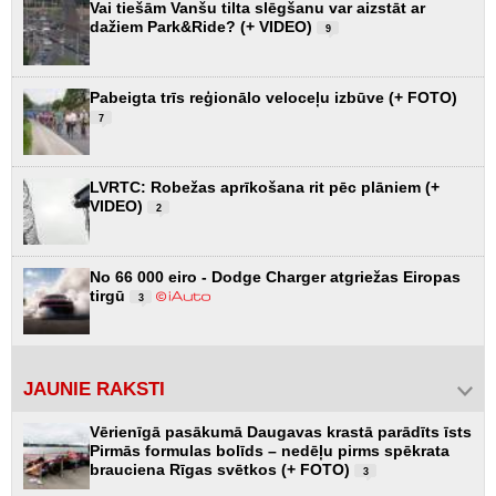
Vai tiešām Vanšu tilta slēgšanu var aizstāt ar
dažiem Park&Ride? (+ VIDEO)
9
Pabeigta trīs reģionālo veloceļu izbūve (+ FOTO)
7
LVRTC: Robežas aprīkošana rit pēc plāniem (+
VIDEO)
2
No 66 000 eiro - Dodge Charger atgriežas Eiropas
tirgū
3
JAUNIE RAKSTI
Vērienīgā pasākumā Daugavas krastā parādīts īsts
Pirmās formulas bolīds – nedēļu pirms spēkrata
brauciena Rīgas svētkos (+ FOTO)
3