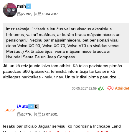
msh
22792
6
16.04.2007
imzz rakstīja: " visādus lētučus vai arī visādus eksotiskus
brīnumus, vai arī mašīnas, ar kurām brauc mājsaimnieces un
pensionāri," Nezinu par mājsaimniecēm, bet pensionāri visai
ciena Volvo XC 90, Volvo XC 70, Volvo V70 un visādus vecus
Meršus ;) Ak tā atcerējos, viena mājsaimniece brauca ar
Hyundai Santa Fe un Jeep Compass.
Jā, un kā reiz jaunie lolvo tam atbilst. Kā teica pazīstams pirmās
paaudzes S80 īpašnieks, tehniskā informācija tai kastei ir kā
aizliegtas narkotikas - nekur nav. Un tā ir tikai pirmā paaudze...
0
0
Atbildēt
30.05.2017 22:59
iAuto
10779
8
17.07.2001
Iesaku par oficiālo Jaguar servisu, ko nodrošina Inchcape Land