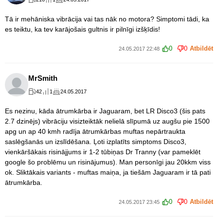
Tā ir mehāniska vibrācija vai tas nāk no motora? Simptomi tādi, ka
es teiktu, ka tev karājošais gultnis ir pilnīgi izšķīdis!
0
0
Atbildēt
24.05.2017 22:48
MrSmith
42
1
24.05.2017
Es nezinu, kāda ātrumkārba ir Jaguaram, bet LR Disco3 (šis pats
2.7 dzinējs) vibrāciju visizteiktāk nelielā slīpumā uz augšu pie 1500
apg un ap 40 kmh radīja ātrumkārbas muftas nepārtraukta
saslēgšanās un izslīdēšana. Ļoti izplatīts simptoms Disco3,
vienkāršākais risinājjums ir 1-2 tūbiņas Dr Tranny (var pameklēt
google šo problēmu un risinājumus). Man personīgi jau 20kkm viss
ok. Sliktākais variants - muftas maiņa, ja tiešām Jaguaram ir tā pati
ātrumkārba.
0
0
Atbildēt
24.05.2017 23:45