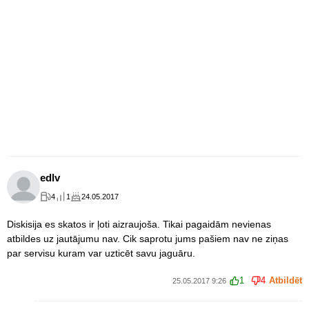
edlv
4
1
24.05.2017
Diskisija es skatos ir ļoti aizraujoša. Tikai pagaidām nevienas
atbildes uz jautājumu nav. Cik saprotu jums pašiem nav ne ziņas
par servisu kuram var uzticēt savu jaguāru.
1
4
Atbildēt
25.05.2017 9:26