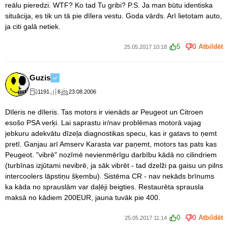
reālu pieredzi. WTF? Ko tad Tu gribi? P.S. Ja man būtu identiska
situācija, es tik un tā pie dīlera vestu. Goda vārds. Arī lietotam auto,
ja citi galā netiek.
5
0
Atbildēt
25.05.2017 10:18
Guzis
1191
6
23.08.2006
Dīleris ne dīleris. Tas motors ir vienāds ar Peugeot un Citroen
esošo PSA verķi. Lai saprastu ir/nav problēmas motorā vajag
jebkuru adekvātu dīzeļa diagnostikas specu, kas ir gatavs to ņemt
pretī. Ganjau arī Amserv Karasta var paņemt, motors tas pats kas
Peugeot. "vibrē" nozīmē nevienmērīgu darbību kādā no cilindriem
(turbīnas izjūtami nevibrē, ja sāk vibrēt - tad dzelži pa gaisu un pilns
intercoolers lāpstiņu šķembu). Sistēma CR - nav nekāds brīnums
ka kāda no sprauslām var daļēji beigties. Restaurēta sprausla
maksā no kādiem 200EUR, jauna tuvāk pie 400.
0
0
Atbildēt
25.05.2017 11:14