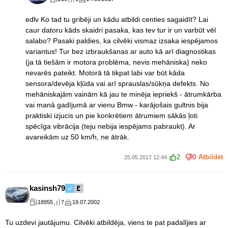
edlv Ko tad tu gribēji un kādu atbildi centies sagaidīt? Lai
caur datoru kāds skaidri pasaka, kas tev tur ir un varbūt vēl
salabo? Pasaki paldies, ka cilvēki vismaz izsaka iespējamos
variantus! Tur bez izbraukšanas ar auto kā arī diagnostikas
(ja tā tiešām ir motora problēma, nevis mehāniska) neko
nevarēs pateikt. Motorā tā tikpat labi var būt kāda
sensora/devēja kļūda vai arī sprauslas/sūkņa defekts. No
mehāniskajām vainām kā jau te minēja iepriekš - ātrumkārba
vai manā gadījumā ar vienu Bmw - karājošais gultnis bija
praktiski izjucis un pie konkrētiem ātrumiem sākās ļoti
spēcīga vibrācija (teju nebija iespējams pabraukt). Ar
avareikām uz 50 km/h, ne ātrāk.
2
0
Atbildēt
25.05.2017 12:44
kasinsh79
18955
7
19.07.2002
Tu uzdevi jautājumu. Cilvēki atbildēja, viens te pat padalījies ar