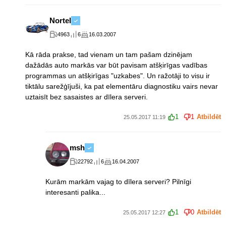
Nortel
4963
6
16.03.2007
Kā rāda prakse, tad vienam un tam pašam dzinējam
dažādās auto markās var būt pavisam atšķirīgas vadības
programmas un atšķirīgas "uzkabes". Un ražotāji to visu ir
tiktālu sarežģījuši, ka pat elementāru diagnostiku vairs nevar
uztaisīt bez sasaistes ar dīlera serveri.
1
1
Atbildēt
25.05.2017 11:19
msh
22792
6
16.04.2007
Kurām markām vajag to dīlera serveri? Pilnīgi
interesanti palika...
1
0
Atbildēt
25.05.2017 12:27