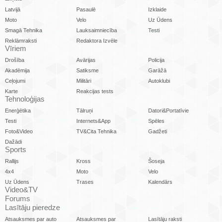
Latvijā
Pasaulē
Izklaide
Moto
Velo
Uz Ūdens
Smagā Tehnika
Lauksaimniecība
Testi
Reklāmraksti
Redaktora Izvēle
Vīriem
Drošība
Avārijas
Policija
Akadēmija
Satiksme
Garāžā
Ceļojumi
Militāri
Autoklubi
Karte
Reakcijas tests
Tehnoloģijas
Enerģētika
Tālruņi
Datori&Portatīvie
Testi
Internets&App
Spēles
Foto&Video
TV&Cita Tehnika
Gadžeti
Dažādi
Sports
Rallijs
Kross
Šoseja
4x4
Moto
Velo
Uz Ūdens
Trases
Kalendārs
Video&TV
Forums
Lasītāju pieredze
Atsauksmes par auto
Atsauksmes par
Lasītāju raksti