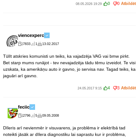
0
0
Atbildēt
08.05.2026 19:29
viencexperc
7833
1
13.02.2017
Tūlīt atskries komunisti un teiks, ka vajadzēja VAG vai bmw pirkt.
Bet starp mums runājot - tev nevajadzēja tādu tēmu izveidot. Te visi
uzskata, ka amerikāņu auto ir gavno, jo servisa nav. Tagad teiks, ka
jaguāri arī gavno.
4
3
Atbildēt
24.05.2017 9:15
feciic
2796
5
09.05.2008
Dīleris arī nevienmēr ir visuvarens, ja problēma ir elektrībā tad
noteikti jāsāk ar dīlera diagnostiku lai saprastu kur ir problēma,