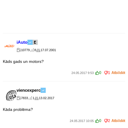
iAuto
10779
8
17.07.2001
Kāds gads un motors?
0
1
Atbildēt
24.05.2017 9:53
viencexperc
7833
1
13.02.2017
Kāda problēma?
0
2
Atbildēt
24.05.2017 10:05