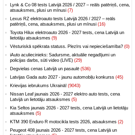
Lynk & Co 08 tests Latvijā 2026 / 2027 – reāls patēriņš, cena,
atsauksmes, plusi un mīnusi
(7)
Lexus RZ elektroauto tests Latvijā 2026 / 2027 – reāls
patēriņš, cena, atsauksmes, plusi un mīnusi
(16)
Toyota Hilux elektroauto 2026 - 2027 tests, cena Latvijā un
lietotāju atsauksmes
(9)
Vēsturiskā spēkrata statuss. Plezīrs vai nepieciešamība?
(0)
iAuto aculiecinieks: Sadursme, aktuālie negadījumi un
policijas darbs, sūti video (LIVE)
(29)
Degvielas cenas Latvijā un pasaulē
(536)
Latvijas Gada auto 2027 - jaunu automobiļu konkurss
(45)
Krievijas iebrukums Ukrainā!
(9043)
Nissan Leaf jaunais 2026 - 2027 elektro auto tests, cena
Latvijā un lietotāju atsauksmes
(5)
Kia Seltos jaunais 2026 - 2027 tests, cena Latvijā un lietotāju
atsauksmes
(5)
KTM 390 Enduro R motocikla tests 2026, atsauksmes
(2)
Peugeot 408 jaunais 2026 - 2027 tests, cena Latvijā un