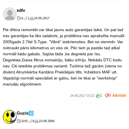
edlv
4
1
24.05.2017
Pie dīlera remontēt var tikai jaunu auto garantijas laikā. Un pat tad
nav garantijas ka tiks salabots, ja problēma nav aprakstīta manuālī.
2005gads 2.7ttd S-Type. "Vibrē" ieskrienoties. Bet ne vienmēr. Var
nobraukt pāris kilometrus un viss ok. Pēc tam ja pastāv tad atkal
normāli kādu gabalu. Sajūta tāda ,ka degviela par īsu.
Degvielas,Gaisa filtrus nomainīju, bāku iztīrīju. Nekādu DTC kodu
nav. Citi ieteiktie problēmas varianti: Turbīna laiž garām (viena no
divām) Atrumkārba Kardāns Priekšējais tilts. Inžektors MAF utt.
Vajadzīgi normāli speciālisti ar galvu, bet ne tikai ar "workshop"
manuāļu algoritmiem.
1
0
Atbildēt
24.05.2017 15:22
Guzis
1191
6
23.08.2006