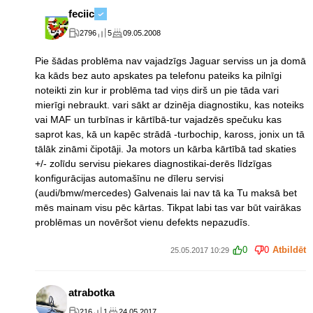
feciic
2796
5
09.05.2008
Pie šādas problēma nav vajadzīgs Jaguar serviss un ja domā
ka kāds bez auto apskates pa telefonu pateiks ka pilnīgi
noteikti zin kur ir problēma tad viņs dirš un pie tāda vari
mierīgi nebraukt. vari sākt ar dzinēja diagnostiku, kas noteiks
vai MAF un turbīnas ir kārtībā-tur vajadzēs spečuku kas
saprot kas, kā un kapēc strādā -turbochip, kaross, jonix un tā
tālāk zināmi čipotāji. Ja motors un kārba kārtībā tad skaties
+/- zolīdu servisu piekares diagnostikai-derēs līdzīgas
konfigurācijas automašīnu ne dīleru servisi
(audi/bmw/mercedes) Galvenais lai nav tā ka Tu maksā bet
mēs mainam visu pēc kārtas. Tikpat labi tas var būt vairākas
problēmas un novēršot vienu defekts nepazudīs.
0
0
Atbildēt
25.05.2017 10:29
atrabotka
216
1
24.05.2017