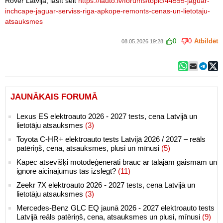
Rover Latvija, lasīt šeit
https://iauto.lv/forums/topic/44595-jaguar-
inchcape-jaguar-serviss-riga-apkope-remonts-cenas-un-lietotaju-
atsauksmes
0
0
Atbildēt
08.05.2026 19:28
JAUNĀKAIS FORUMĀ
Lexus ES elektroauto 2026 - 2027 tests, cena Latvijā un
lietotāju atsauksmes
(3)
Toyota C-HR+ elektroauto tests Latvijā 2026 / 2027 – reāls
patēriņš, cena, atsauksmes, plusi un mīnusi
(5)
Kāpēc atsevišķi motodeģenerāti brauc ar tālajām gaismām un
ignorē aicinājumus tās izslēgt?
(11)
Zeekr 7X elektroauto 2026 - 2027 tests, cena Latvijā un
lietotāju atsauksmes
(3)
Mercedes-Benz GLC EQ jaunā 2026 - 2027 elektroauto tests
Latvijā reāls patēriņš, cena, atsauksmes un plusi, mīnusi
(9)