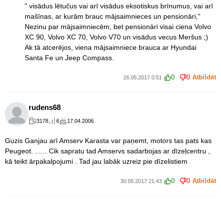
" visādus lētučus vai arī visādus eksotiskus brīnumus, vai arī
mašīnas, ar kurām brauc mājsaimnieces un pensionāri,"
Nezinu par mājsaimniecēm, bet pensionāri visai ciena Volvo
XC 90, Volvo XC 70, Volvo V70 un visādus vecus Meršus ;)
Ak tā atcerējos, viena mājsaimniece brauca ar Hyundai
Santa Fe un Jeep Compass.
0
0
Atbildēt
26.05.2017 0:51
rudens68
3178
6
17.04.2006
Guzis Ganjau arī Amserv Karasta var paņemt, motors tas pats kas
Peugeot. ...... Cik sapratu tad Amservs sadarbojas ar dīzeļcentru ,
kā teikt ārpakalpojumi . Tad jau labāk uzreiz pie dīzelistiem
0
0
Atbildēt
30.05.2017 21:43