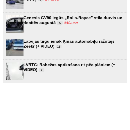
Genesis GV90 iegūs „Rolls-Royce” stila durvis un
debitēs augustā
5
Latvijas tirgū ienāk Ķīnas automobiļu ražotājs
Zeekr (+ VIDEO)
12
LVRTC: Robežas aprīkošana rit pēc plāniem (+
VIDEO)
2