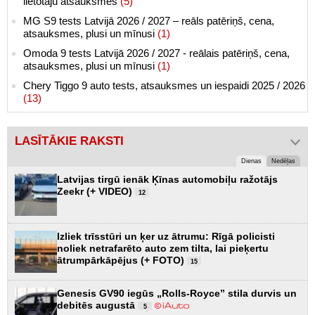
lietotāju atsauksmes
(5)
MG S9 tests Latvijā 2026 / 2027 – reāls patēriņš, cena,
atsauksmes, plusi un mīnusi
(1)
Omoda 9 tests Latvijā 2026 / 2027 - reālais patēriņš, cena,
atsauksmes, plusi un mīnusi
(1)
Chery Tiggo 9 auto tests, atsauksmes un iespaidi 2025 / 2026
(13)
LASĪTĀKIE RAKSTI
Dienas
Nedēļas
Latvijas tirgū ienāk Ķīnas automobiļu ražotājs
Zeekr (+ VIDEO)
12
Izliek trīsstūri un ķer uz ātrumu: Rīgā policisti
noliek netrafarēto auto zem tilta, lai pieķertu
ātrumpārkāpējus (+ FOTO)
15
Genesis GV90 iegūs „Rolls-Royce” stila durvis un
debitēs augustā
5