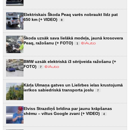
Elektriskais Škoda Peaq varēs nobraukt līdz pat
650 km (+ VIDEO)
8
Škoda uzsāk sava lielākā modeļa, jaunā krosovera
Peaq, ražošanu (+ FOTO)
1
BMW uzsāk elektriskā i3 sērijveida ražošanu (+
FOTO)
7
Kārļa Ulmaņa gatves un Lielirbes ielas krustojumā
ierīkos sabiedriskā transporta joslu
7
Elviss Strazdiņš brīdina par jaunu krāpšanas
shēmu – viltus Google zvani (+ VIDEO)
4