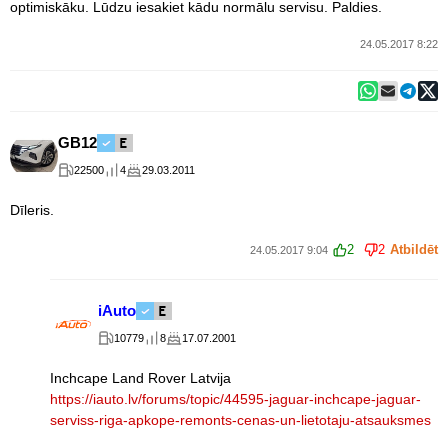
optimiskāku. Lūdzu iesakiet kādu normālu servisu. Paldies.
24.05.2017 8:22
GB12
22500
4
29.03.2011
Dīleris.
2
2
Atbildēt
24.05.2017 9:04
iAuto
10779
8
17.07.2001
Inchcape Land Rover Latvija
https://iauto.lv/forums/topic/44595-jaguar-inchcape-jaguar-
serviss-riga-apkope-remonts-cenas-un-lietotaju-atsauksmes