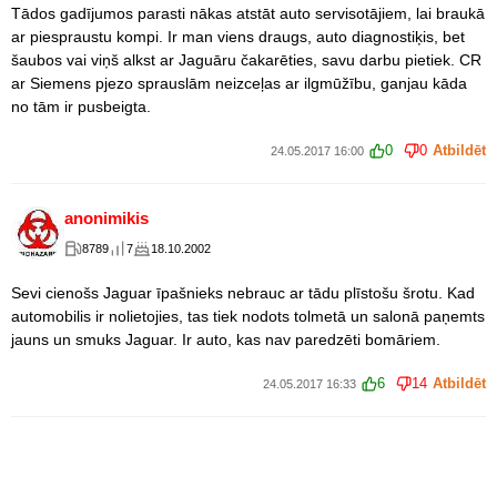
Tādos gadījumos parasti nākas atstāt auto servisotājiem, lai braukā
ar piespraustu kompi. Ir man viens draugs, auto diagnostiķis, bet
šaubos vai viņš alkst ar Jaguāru čakarēties, savu darbu pietiek. CR
ar Siemens pjezo sprauslām neizceļas ar ilgmūžību, ganjau kāda
no tām ir pusbeigta.
0
0
Atbildēt
24.05.2017 16:00
anonimikis
8789
7
18.10.2002
Sevi cienošs Jaguar īpašnieks nebrauc ar tādu plīstošu šrotu. Kad
automobilis ir nolietojies, tas tiek nodots tolmetā un salonā paņemts
jauns un smuks Jaguar. Ir auto, kas nav paredzēti bomāriem.
6
14
Atbildēt
24.05.2017 16:33