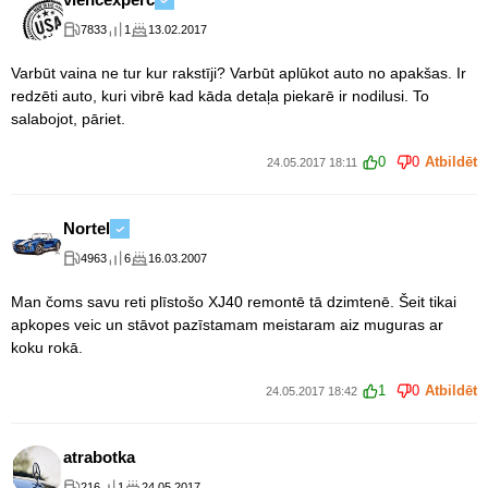
7833
1
13.02.2017
Varbūt vaina ne tur kur rakstīji? Varbūt aplūkot auto no apakšas. Ir
redzēti auto, kuri vibrē kad kāda detaļa piekarē ir nodilusi. To
salabojot, pāriet.
0
0
Atbildēt
24.05.2017 18:11
Nortel
4963
6
16.03.2007
Man čoms savu reti plīstošo XJ40 remontē tā dzimtenē. Šeit tikai
apkopes veic un stāvot pazīstamam meistaram aiz muguras ar
koku rokā.
1
0
Atbildēt
24.05.2017 18:42
atrabotka
216
1
24.05.2017