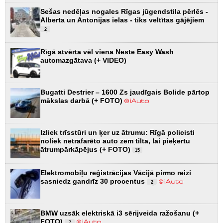
Sešas nedēļas nogales Rīgas jūgendstila pērlēs -
Alberta un Antonijas ielas - tiks veltītas gājējiem
2
Rīgā atvērta vēl viena Neste Easy Wash
automazgātava (+ VIDEO)
Bugatti Destrier – 1600 Zs jaudīgais Bolide pārtop
mākslas darbā (+ FOTO)
Izliek trīsstūri un ķer uz ātrumu: Rīgā policisti
noliek netrafarēto auto zem tilta, lai pieķertu
ātrumpārkāpējus (+ FOTO)
15
Elektromobiļu reģistrācijas Vācijā pirmo reizi
sasniedz gandrīz 30 procentus
2
BMW uzsāk elektriskā i3 sērijveida ražošanu (+
FOTO)
7