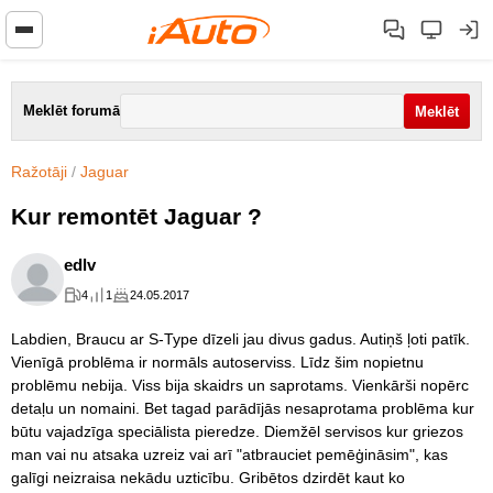
Meklēt forumā
Ražotāji
/
Jaguar
Kur remontēt Jaguar ?
edlv
4
1
24.05.2017
Labdien, Braucu ar S-Type dīzeli jau divus gadus. Autiņš ļoti patīk.
Vienīgā problēma ir normāls autoserviss. Līdz šim nopietnu
problēmu nebija. Viss bija skaidrs un saprotams. Vienkārši nopērc
detaļu un nomaini. Bet tagad parādījās nesaprotama problēma kur
būtu vajadzīga speciālista pieredze. Diemžēl servisos kur griezos
man vai nu atsaka uzreiz vai arī "atbrauciet pemēģināsim", kas
galīgi neizraisa nekādu uzticību. Gribētos dzirdēt kaut ko