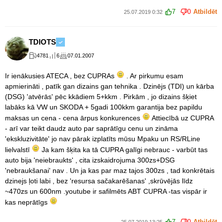
7
0
Atbildēt
25.07.2019 0:32
TDIOTS
4781
6
07.01.2007
Ir ienākusies ATECA , bez CUPRAs
. Ar pirkumu esam
apmierināti , patīk gan dizains gan tehnika . Dzinējs (TDI) un kārba
(DSG) 'atvērās' pēc kkādiem 5+kkm . Pirkām , jo dizains šķiet
labāks kā VW un SKODA + 5gadi 100kkm garantija bez papildu
maksas un cena - cena ārpus konkurences
Attiecībā uz CUPRA
- arī var teikt daudz auto par saprātīgu cenu un zināma
'ekskluzivitāte' jo nav pārak izplatīts mūsu Mpaku un RS/RLine
lielvalstī
Ja kam šķita ka tā CUPRA galīgi nebrauc - varbūt tas
auto bija 'neiebraukts' , cita izskaidrojuma 300zs+DSG
'nebraukšanai' nav . Un ja kas par maz tajos 300zs , tad konkrētais
dzinejs ļoti labi , bez 'resursa sačakarēšanas' ,skrūvējās līdz
~470zs un 600nm .youtube ir safilmēts ABT CUPRA -tas vispār ir
kas neprātīgs