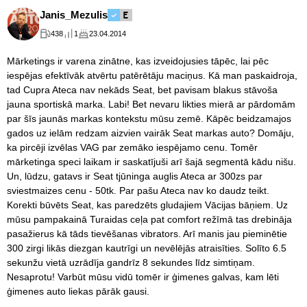
Janis_Mezulis
438
1
23.04.2014
Mārketings ir varena zinātne, kas izveidojusies tāpēc, lai pēc
iespējas efektīvāk atvērtu patērētāju maciņus. Kā man paskaidroja,
tad Cupra Ateca nav nekāds Seat, bet pavisam blakus stāvoša
jauna sportiskā marka. Labi! Bet nevaru likties mierā ar pārdomām
par šīs jaunās markas kontekstu mūsu zemē. Kāpēc beidzamajos
gados uz ielām redzam aizvien vairāk Seat markas auto? Domāju,
ka pircēji izvēlas VAG par zemāko iespējamo cenu. Tomēr
mārketinga speci laikam ir saskatījuši arī šajā segmentā kādu nišu.
Un, lūdzu, gatavs ir Seat tjūninga auglis Ateca ar 300zs par
sviestmaizes cenu - 50tk. Par pašu Ateca nav ko daudz teikt.
Korekti būvēts Seat, kas paredzēts gludajiem Vācijas bāņiem. Uz
mūsu pampakainā Turaidas ceļa pat comfort režīmā tas drebināja
pasažierus kā tāds tievēšanas vibrators. Arī manis jau pieminētie
300 zirgi likās diezgan kautrīgi un nevēlējās atraisīties. Solīto 6.5
sekunžu vietā uzrādīja gandrīz 8 sekundes līdz simtiņam.
Nesaprotu! Varbūt mūsu vidū tomēr ir ģimenes galvas, kam lēti
ģimenes auto liekas pārāk gausi.