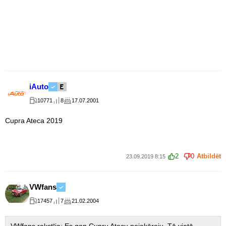
iAuto
10771
8
17.07.2001
Cupra Ateca 2019
2
0
Atbildēt
23.09.2019 8:15
VWfans
17457
7
21.02.2004