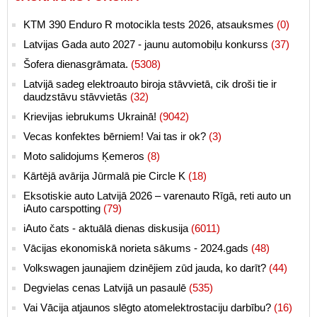
KTM 390 Enduro R motocikla tests 2026, atsauksmes
(0)
Latvijas Gada auto 2027 - jaunu automobiļu konkurss
(37)
Šofera dienasgrāmata.
(5308)
Latvijā sadeg elektroauto biroja stāvvietā, cik droši tie ir
daudzstāvu stāvvietās
(32)
Krievijas iebrukums Ukrainā!
(9042)
Vecas konfektes bērniem! Vai tas ir ok?
(3)
Moto salidojums Ķemeros
(8)
Kārtējā avārija Jūrmalā pie Circle K
(18)
Eksotiskie auto Latvijā 2026 – varenauto Rīgā, reti auto un
iAuto carspotting
(79)
iAuto čats - aktuālā dienas diskusija
(6011)
Vācijas ekonomiskā norieta sākums - 2024.gads
(48)
Volkswagen jaunajiem dzinējiem zūd jauda, ko darīt?
(44)
Degvielas cenas Latvijā un pasaulē
(535)
Vai Vācija atjaunos slēgto atomelektrostaciju darbību?
(16)