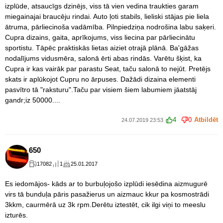
izplūde, atsaucīgs dzinējs, viss tā vien vedina traukties garam
miegainajai braucēju rindai. Auto ļoti stabils, lieliski stājas pie liela
ātruma, pārliecinoša vadāmība. Pilnpiedziņa nodrošina labu saķeri.
Cupra dizains, gaita, aprīkojums, viss liecina par pārliecinātu
sportistu. Tāpēc praktiskās lietas aiziet otrajā plānā. Ba'gāžas
nodalījums vidusmēra, salonā ērti abas rindās. Varētu šķist, ka
Cupra ir kas vairāk par parastu Seat, taču salonā to nejūt. Pretējs
skats ir aplūkojot Cupru no ārpuses. Dažādi dizaina elementi
pasvītro tā "raksturu".Taču par visiem šiem labumiem jāatstāj
gandr;iz 50000....
4
0
Atbildēt
24.07.2019 23:53
650
17082
1
25.01.2017
Es iedomājos- kāds ar to burbuļojošo izplūdi iesēdina aizmugurē
virs tā bunduļa pāris pasažierus un aizmauc kkur pa kosmostrādi
3kkm, caurmērā uz 3k rpm.Derētu iztestēt, cik ilgi viņi to meeslu
izturēs.