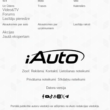
4x4
Moto
Velo
Uz Ūdens
Trases
Kalendārs
Video&TV
Forums
Lasītāju pieredze
Atsauksmes par auto
Atsauksmes par
Lasītāju raksti
uzņēmumiem
Akcijas
Jautā ekspertam
Ziņo!
Reklāma
Kontakti
Lietošanas noteikumi
Privātuma noteikumi
Sīkdatņu noteikumi
Datora versija
Portālā publicētie autoru viedokļi var atšķirties no iAuto redakcijas viedokļa.