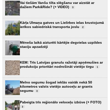
Vai tiešām Vanšu tilta slēgšanu var aizstāt ar
dažiem Park&Ride? (+ VIDEO)
3
Kārļa Ulmaņa gatves un Lielirbes ielas krustojumā
ierīkos sabiedriskā transporta joslu
2
Mēneša laikā aizturēti kārtējie degvielas uzpildes
staciju apzadzēji
KEM: Trīs Latvijas granulu ražotāji apņēmušies ar
produkciju prioritāri nodrošināt vietējo tirgu
1
Melno segumu šogad ieklās vairāk nekā 50
kilometros valsts vietējo autoceļu ar grants
segumu
3
Pabeigta trīs reģionālo veloceļu izbūve (+ FOTO)
3