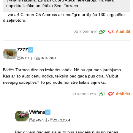
VWfans rakstīja: Es gan Cupru Atecu neiekāroju. Tā vietā
nopirktu lielāko un lētāko Seat Tarraco.
... vai arī Citroen-C5 Aircross ar omulīgi murrājošo 130 zirgspēku
dīzeļmotoru.
2
0
Atbildēt
23.09.2019 9:02
ZZZZ
5081
1
26.02.2014
Bildēs Tarraco dizains izskatās labāk. Nē nu gaumes jautājums.
Kas ar šo auto cenu notiks, teiksim pēc gada pus otra. Varbūt
nevajag sacepties? To jau nodemonstrē lielais trijnieks.
1
0
Atbildēt
23.09.2019 12:06
VWfans
17457
7
21.02.2004
Pēc diviem gadiem šis auto būs zaudējis pusi no cenas...