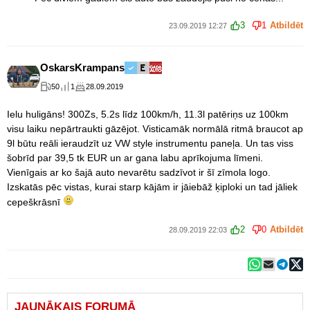
3
1
Atbildēt
23.09.2019 12:27
OskarsKrampans
50
1
28.09.2019
Ielu huligāns! 300Zs, 5.2s līdz 100km/h, 11.3l patēriņs uz 100km
visu laiku nepārtraukti gāzējot. Visticamāk normālā ritmā braucot ap
9l būtu reāli ieraudzīt uz VW style instrumentu paneļa. Un tas viss
šobrīd par 39,5 tk EUR un ar gana labu aprīkojuma līmeni.
Vienīgais ar ko šajā auto nevarētu sadzīvot ir šī zīmola logo.
Izskatās pēc vistas, kurai starp kājām ir jāiebāž ķiploki un tad jāliek
cepeškrāsnī
2
0
Atbildēt
28.09.2019 22:03
JAUNĀKAIS FORUMĀ