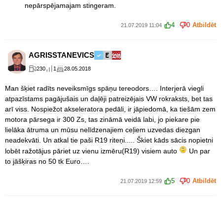
nepārspējamajam stingeram.
4
0
Atbildēt
21.07.2019 11:04
AGRISSTANEVICS
230
1
28.05.2018
Man šķiet radīts neveiksmīgs spāņu tereodors…. Interjerā viegli
atpazīstams pagājušais un daļēji patreizējais VW rokraksts, bet tas
arī viss. Nospiežot akseleratora pedāli, ir jāpiedomā, ka tiešām zem
motora pārsega ir 300 Zs, tas zināmā veidā labi, jo piekare pie
lielāka ātruma un mūsu nelīdzenajiem ceļiem uzvedas diezgan
neadekvāti. Un atkal tie paši R19 riteņi..... Škiet kāds sācis nopietni
lobēt ražotājus pāriet uz vienu izmēru(R19) visiem auto
Un par
to jāšķiras no 50 tk Euro….
5
0
Atbildēt
21.07.2019 12:59