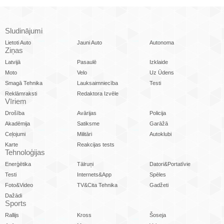
Sludinājumi
Lietoti Auto
Jauni Auto
Autonoma
Ziņas
Latvijā
Pasaulē
Izklaide
Moto
Velo
Uz Ūdens
Smagā Tehnika
Lauksaimniecība
Testi
Reklāmraksti
Redaktora Izvēle
Vīriem
Drošība
Avārijas
Policija
Akadēmija
Satiksme
Garāžā
Ceļojumi
Militāri
Autoklubi
Karte
Reakcijas tests
Tehnoloģijas
Enerģētika
Tālruņi
Datori&Portatīvie
Testi
Internets&App
Spēles
Foto&Video
TV&Cita Tehnika
Gadžeti
Dažādi
Sports
Rallijs
Kross
Šoseja