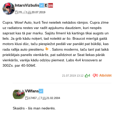
IntarsVizbulis
70
1
20.07.2019
Cupra. Wow! Auto, kurš Tevi neieliek nekādos rāmjos. Cupra zīme
uz radiatora restes var radīt apjukumu daudziem, kuri nespēs
saprast kas tā par marku. Sajūtu līmenī kā kartings tikai augsts un
liels. Ja grib kādu noķert, tad noteikti ar šo. Braucot mierīgā gaitā
motors klusi dūc, taču piespiežot pedāli var panākt pat būkšķi, kas
rada rallija auto piesitienu
. Salons moderns, taču tanī pat laikā
priekšējais panelis vienkāršs, pat salīdzinot ar Seat liekas pārāk
vienkāršs, varēja kādu odziņu piemest. Labs 4x4 krosovers ar
300Zs. par 40-50tk€.
4
0
Atbildēt
21.07.2019 13:12
VWfans
17457
7
21.02.2004
Skaidrs - šis man nederēs.