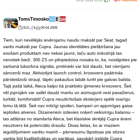
7
0
Atbildēt
25.07.2019 13:25
TomsTimosko
313
6
09.04.2005
Tiem, kuri nevēlējās ievērojamu naudu maksāt par Seat, tagad
varēs maksāt par Cupra. Jaunas identitātes piešķiršana jau
esošam produktam nav nekas jauns, taču auto industrijā tas
nenotiek bieži. 300 ZS un pilnpiedziņa nosaka to, ka, nostājoties pie
sarkanā luksofora signāla, pretinieki var būt daudz, bet cienījami
sāncenši maz. Aktivizējot launch control, krosovers paātrinās
pārsteidzoši strauji, tāpēc pakaušus labāk turēt pie galvas balsta.
Tajā pašā laikā, Ateca kalpo kā praktisks ģimenes krosovers. Šeit
vēl joprojām var salikt daudz mantu un aizmugurē vest pasažierus,
turklāt, komfortabli! Cupra neuzkrītošais eksterjers spēlē svarīgu
lomu tā tēlā. Šeit nav milzīgi spoileri, bamperi un apjomīgas gaisa
ieplūdes atveres. Dizaineriem izdevies noķert veiksmīgu balansu –
tas atšķiras no standarta Ateca, bet klasiskie skrējēji Cupra ārieni
neuztvers kā potenciālo draudu. Divas lietas, ko ar maziem
ieguldījumiem varētu mainīt – pārnesumu lāpstiņas pie stūres
varēja būt kvalitatīvākas un garākas, savukārt izplūde Cupra