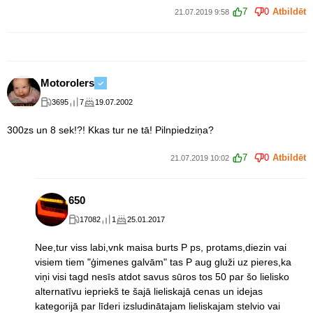
7
0
Atbildēt
21.07.2019 9:58
Motorolers
3695
7
19.07.2002
300zs un 8 sek!?! Kkas tur ne tā! Pilnpiedziņa?
7
0
Atbildēt
21.07.2019 10:02
650
17082
1
25.01.2017
Nee,tur viss labi,vnk maisa burts P ps, protams,diezin vai
visiem tiem "ģimenes galvām" tas P aug gluži uz pieres,ka
viņi visi tagd nesīs atdot savus sūros tos 50 par šo lielisko
alternatīvu iepriekš te šajā lieliskajā cenas un idejas
kategorijā par līderi izsludinātajam lieliskajam stelvio vai