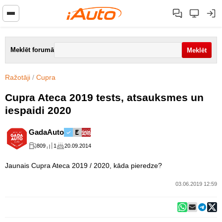
Meklēt forumā
Ražotāji
/
Cupra
Cupra Ateca 2019 tests, atsauksmes un
iespaidi 2020
GadaAuto
809
1
20.09.2014
Jaunais Cupra Ateca 2019 / 2020, kāda pieredze?
03.06.2019 12:59