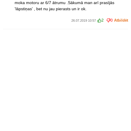
moka motoru ar 6/7 ātrumu .Sākumā man arī prasījās
'lāpstiņas' , bet nu jau pierasts un ir ok.
2
0
Atbildēt
26.07.2019 10:57