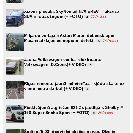
Xiaomi piesaka SkyNomad N70 EREV – luksusa
SUV Eiropas tirgum (+ FOTO)
4
Miljardu vērtajam Aston Martin debesskrāpim
Maiami atklājušies nopietni defekti
6
Jaunā Volkswagen cerība- elektroauto
Volkswagen ID.Cross(+ VIDEO)
5
Rīgas remontu jaunā mērvienība - kļūdu skaits uz
vienu metru darbu! (+ VIDEO)
7
Piedāvājumā atgriežas 821 Zs jaudīgais Shelby F-
150 Super Snake Sport (+ FOTO)
9
Šodien (5.08) degvielai akcijas cenas: Dīzelis