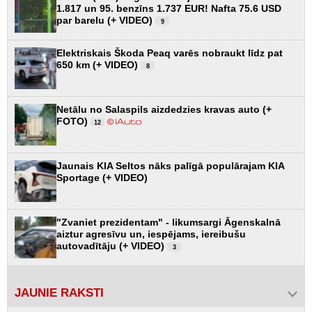
1.817 un 95. benzīns 1.737 EUR! Nafta 75.6 USD
par barelu (+ VIDEO)
9
Elektriskais Škoda Peaq varēs nobraukt līdz pat
650 km (+ VIDEO)
8
Netālu no Salaspils aizdedzies kravas auto (+
FOTO)
12
Jaunais KIA Seltos nāks palīgā populārajam KIA
Sportage (+ VIDEO)
"Zvaniet prezidentam" - likumsargi Āgenskalnā
aiztur agresīvu un, iespējams, iereibušu
autovadītāju (+ VIDEO)
3
JAUNIE RAKSTI