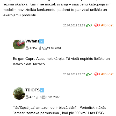
režīmā skaļāka. Kas ir ne mazāk svarīgi – šajā cenu kategorijā šim
modelim nav izteiktu konkurentu, padarot to par visai unikālu un
iekārojamu produktu.
8
0
Atbildēt
25.07.2019 22:23
VWfans
17457
7
21.02.2004
Es gan Cupru Atecu neiekāroju. Tā vietā nopirktu lielāko un
lētāko Seat Tarraco.
2
0
Atbildēt
25.07.2019 23:07
TDIOTS
4781
6
07.01.2007
Tās'lāpstiņas' amazon.de ir biezā slānī . Periodiski nākās
'iemest' zemākā pārnusumā , kad pie `60km/H tas DSG