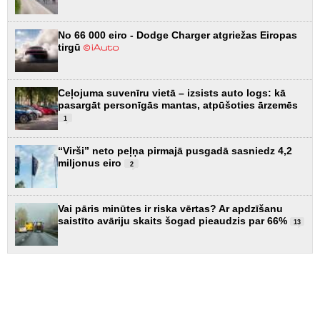
No 66 000 eiro - Dodge Charger atgriežas Eiropas
tirgū
Ceļojuma suvenīru vietā – izsists auto logs: kā
pasargāt personīgās mantas, atpūšoties ārzemēs
1
“Virši” neto peļņa pirmajā pusgadā sasniedz 4,2
miljonus eiro
2
Vai pāris minūtes ir riska vērtas? Ar apdzīšanu
saistīto avāriju skaits šogad pieaudzis par 66%
13