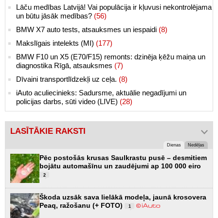
Lāču medības Latvijā! Vai populācija ir kļuvusi nekontrolējama
un būtu jāsāk medības?
(56)
BMW X7 auto tests, atsauksmes un iespaidi
(8)
Makslīgais intelekts (MI)
(177)
BMW F10 un X5 (E70/F15) remonts: dzinēja ķēžu maiņa un
diagnostika Rīgā, atsauksmes
(7)
Dīvaini transportlīdzekļi uz ceļa.
(8)
iAuto aculiecinieks: Sadursme, aktuālie negadījumi un
policijas darbs, sūti video (LIVE)
(28)
LASĪTĀKIE RAKSTI
Dienas
Nedēļas
Pēc postošās krusas Saulkrastu pusē – desmitiem
bojātu automašīnu un zaudējumi ap 100 000 eiro
2
Škoda uzsāk sava lielākā modeļa, jaunā krosovera
Peaq, ražošanu (+ FOTO)
1