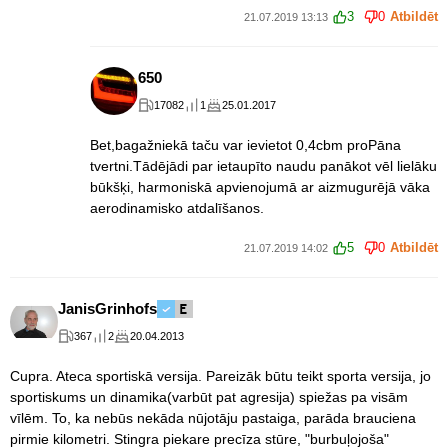
3
0
Atbildēt
21.07.2019 13:13
650
17082
1
25.01.2017
Bet,bagažniekā taču var ievietot 0,4cbm proPāna
tvertni.Tādējādi par ietaupīto naudu panākot vēl lielāku
būkšķi, harmoniskā apvienojumā ar aizmugurējā vāka
aerodinamisko atdalīšanos.
5
0
Atbildēt
21.07.2019 14:02
JanisGrinhofs
367
2
20.04.2013
Cupra. Ateca sportiskā versija. Pareizāk būtu teikt sporta versija, jo
sportiskums un dinamika(varbūt pat agresija) spiežas pa visām
vīlēm. To, ka nebūs nekāda nūjotāju pastaiga, parāda brauciena
pirmie kilometri. Stingra piekare precīza stūre, "burbuļojoša"