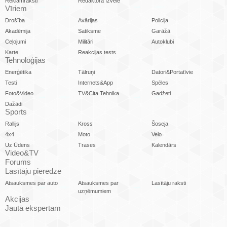
Reklāmraksti
Redaktora Izvēle
Vīriem
Drošība
Avārijas
Policija
Akadēmija
Satiksme
Garāžā
Ceļojumi
Militāri
Autoklubi
Karte
Reakcijas tests
Tehnoloģijas
Enerģētika
Tālruņi
Datori&Portatīvie
Testi
Internets&App
Spēles
Foto&Video
TV&Cita Tehnika
Gadžeti
Dažādi
Sports
Rallijs
Kross
Šoseja
4x4
Moto
Velo
Uz Ūdens
Trases
Kalendārs
Video&TV
Forums
Lasītāju pieredze
Atsauksmes par auto
Atsauksmes par
Lasītāju raksti
uzņēmumiem
Akcijas
Jautā ekspertam