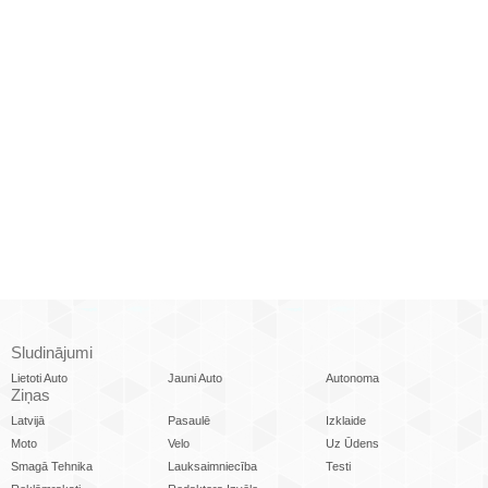
Sludinājumi
Lietoti Auto
Jauni Auto
Autonoma
Ziņas
Latvijā
Pasaulē
Izklaide
Moto
Velo
Uz Ūdens
Smagā Tehnika
Lauksaimniecība
Testi