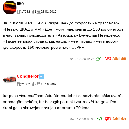
650
17082
1
25.01.2017
Jā. 4 июля 2020, 14:43 Разрешенную скорость на трассах М-11
«Нева», ЦКАД и М-4 «Дон» могут увеличить до 150 километров
в час, заявил руководитель «Автодора» Вячеслав Петушенко.
«Такая великая страна, как наша, имеет право иметь дороги,
где скорость 150 километров в час»... ;PPP
1
0
Atbildēt
04.07.2020 15:24
Conqueror
21302
7
15.10.2002
tur puse viņu mašīnas tādu ātrumu tehniski neizturēs, sāks avarēt
ar smagām sekām, tur tv voģik po ruski var redzēt ka gazelēm
riteņi gaitā skrūvējas nost jau ar ātrumu 70 km/st
3
0
Atbildēt
04.07.2020 18:35