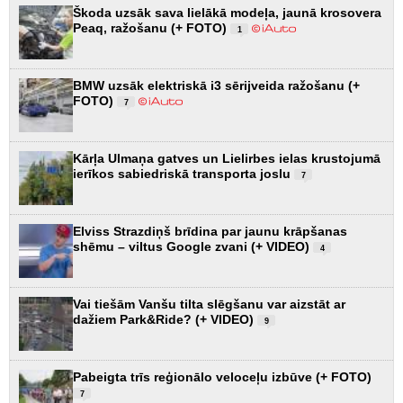
Škoda uzsāk sava lielākā modeļa, jaunā krosovera
Peaq, ražošanu (+ FOTO)
1
BMW uzsāk elektriskā i3 sērijveida ražošanu (+
FOTO)
7
Kārļa Ulmaņa gatves un Lielirbes ielas krustojumā
ierīkos sabiedriskā transporta joslu
7
Elviss Strazdiņš brīdina par jaunu krāpšanas
shēmu – viltus Google zvani (+ VIDEO)
4
Vai tiešām Vanšu tilta slēgšanu var aizstāt ar
dažiem Park&Ride? (+ VIDEO)
9
Pabeigta trīs reģionālo veloceļu izbūve (+ FOTO)
7