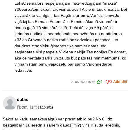
LuksOsemafors iespējamajam maz-redzīgajam "maksā"
700euro.Apm tikpat, cik vienas acs TA pie dr.Luukinsa.Jā. Bet
visvairāk te vainīgs ir tas Pagāns ar bmw.Vai "uz" bmw.Jo
viņš bij tas Pirmais.Potenciālie Pirmie sākumā vienmēr ir
rindas galā.Tā vienkārši ir.Jā. Tieši dēļ viņa 69 pārējie
ierindas rindinieki neapdrisrsās,neapvēmās un nepārkarsa
+33jos.Grāvmalā netika radīti noziedznieku pēcnācēji un
daudzas strīdnieku ģimenes tika samierinātas und
saglabātas.Visi paspēja.Vilciena nebija.Tas nobijās.Es domāt,
aka cēlmettāla zārks un zalūts būt pats tas minimetmums, ko
viņnam (tam bmw)vajadzētu par šamo Varōņnedarbu
iedalīt.Jā.
1
0
Atbildēt
29.06.2020 15:46
dubis
557
1
21.10.2019
Sākot ar kādu samaksu(algu) var prasīt atbildību? No 0 līdz
bezgalībai? Ja ierēdnis saņem daudz(???) viņš ir sūda ierēdnis,