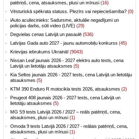
patēriņš, cena, atsauksmes, plusi un mīnusi
(16)
Vēsturiskā spēkrata statuss. Plezīrs vai nepieciešamība?
(0)
iAuto aculiecinieks: Sadursme, aktuālie negadījumi un
policijas darbs, sūti video (LIVE)
(29)
Degvielas cenas Latvijā un pasaulē
(536)
Latvijas Gada auto 2027 - jaunu automobiļu konkurss
(45)
Krievijas iebrukums Ukrainā!
(9043)
Nissan Leaf jaunais 2026 - 2027 elektro auto tests, cena
Latvijā un lietotāju atsauksmes
(5)
Kia Seltos jaunais 2026 - 2027 tests, cena Latvijā un lietotāju
atsauksmes
(5)
KTM 390 Enduro R motocikla tests 2026, atsauksmes
(2)
Peugeot 408 jaunais 2026 - 2027 tests, cena Latvijā un
lietotāju atsauksmes
(5)
MG S9 tests Latvijā 2026 / 2027 – reāls patēriņš, cena,
atsauksmes, plusi un mīnusi
(1)
Omoda 9 tests Latvijā 2026 / 2027 - reālais patēriņš, cena,
atsauksmes, plusi un mīnusi
(1)