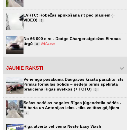
LVRTC: Robežas aprīkošana rit pēc plāniem (+
VIDEO)
2
No 66 000 eiro - Dodge Charger atgriežas Eiropas
tirgū
3
JAUNIE RAKSTI
Vērienīgā pasākumā Daugavas krastā parādīts īsts
Pirmās formulas bolīds – nedēļu pirms spēkrata
brauciena Rīgas svētkos (+ FOTO)
3
Sešas nedēļas nogales Rīgas jūgendstila pērlēs -
Alberta un Antonijas ielas - tiks veltītas gājējiem
2
Rīgā atvērta vēl viena Neste Easy Wash