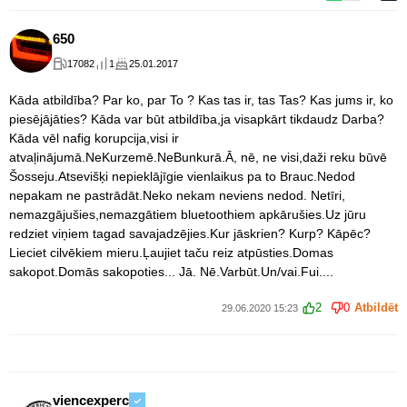
650
17082
1
25.01.2017
Kāda atbildība? Par ko, par To ? Kas tas ir, tas Tas? Kas jums ir, ko
piesējājāties? Kāda var būt atbildība,ja visapkārt tikdaudz Darba?
Kāda vēl nafig korupcija,visi ir
atvaļinājumā.NeKurzemē.NeBunkurā.Ā, nē, ne visi,daži reku būvē
Šosseju.Atsevišķi nepieklājīgie vienlaikus pa to Brauc.Nedod
nepakam ne pastrādāt.Neko nekam neviens nedod. Netīri,
nemazgājušies,nemazgātiem bluetoothiem apkārušies.Uz jūru
redziet viņiem tagad savajadzējies.Kur jāskrien? Kurp? Kāpēc?
Lieciet cilvēkiem mieru.Ļaujiet taču reiz atpūsties.Domas
sakopot.Domās sakopoties... Jā. Nē.Varbūt.Un/vai.Fui....
2
0
Atbildēt
29.06.2020 15:23
viencexperc