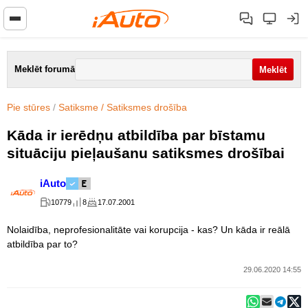
Meklēt forumā
Pie stūres
/
Satiksme / Satiksmes drošība
Kāda ir ierēdņu atbildība par bīstamu
situāciju pieļaušanu satiksmes drošībai
iAuto
10779
8
17.07.2001
Nolaidība, neprofesionalitāte vai korupcija - kas? Un kāda ir reālā
atbildība par to?
29.06.2020 14:55