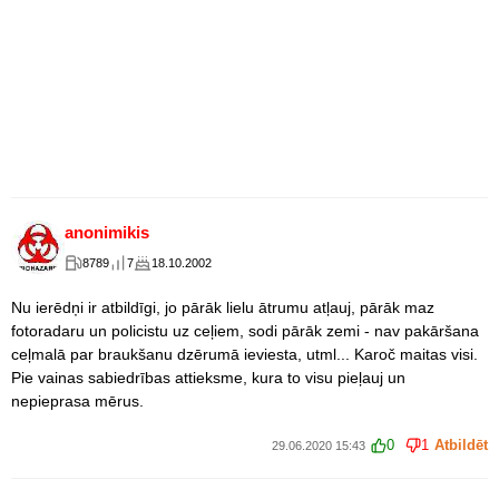
anonimikis
8789
7
18.10.2002
Nu ierēdņi ir atbildīgi, jo pārāk lielu ātrumu atļauj, pārāk maz
fotoradaru un policistu uz ceļiem, sodi pārāk zemi - nav pakāršana
ceļmalā par braukšanu dzērumā ieviesta, utml... Karoč maitas visi.
Pie vainas sabiedrības attieksme, kura to visu pieļauj un
nepieprasa mērus.
0
1
Atbildēt
29.06.2020 15:43