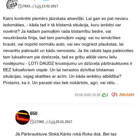
7833
1
13.02.2017
Katrs konkrēts piemērs jāizskata atsevišķi. Lai gan es pat nevaru
iedomāties, - kāda tad ir tā bīstamā situācija, kuru ierēdņi var
novērst? Ja kādam pamuļķim rada bīstamību bedre, vai
neuzkrāsota līnija, tad tam pamuļķim vajag: vai nu iemācīties
braukt, vai nopirkt normālu auto, vai sev nogriezt plaukstas, lai
nevarētu pabraukt un kādu nenosistu. Ja šis raksts tapa pateicoties
tam luksaforam pie dzelzceļa, tad es gribu atklāt vienu lielu
noslēpumu - ĻOTI DAUDZ krustojumu un dzlzceļa pārbrauktuves ir
BEZ luksaforiem vispār. Un lai nerastos dzīvībai bīstamas
situācijas, vajag skatīties ar acīm. Un kāda ierēdņu atbildība?
Protams, ka ir. Un parasti viss tiek nokārtots, agri, vai vēlu...
1
1
Atbildēt
29.06.2020 15:30
650
17082
1
25.01.2017
Jā.Pārbrauktuve.Slokā.Kārtis rokā.Roka dsā..Bet tas