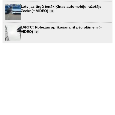
Latvijas tirgū ienāk Ķīnas automobiļu ražotājs
Zeekr (+ VIDEO)
12
LVRTC: Robežas aprīkošana rit pēc plāniem (+
VIDEO)
2