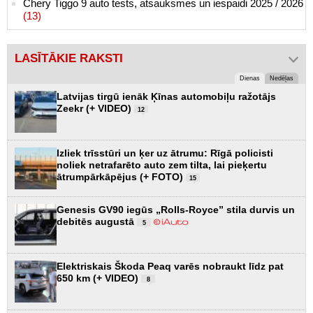
Chery Tiggo 9 auto tests, atsauksmes un iespaidi 2025 / 2026
(13)
LASĪTĀKIE RAKSTI
Dienas
Nedēļas
Latvijas tirgū ienāk Ķīnas automobiļu ražotājs
Zeekr (+ VIDEO)
12
Izliek trīsstūri un ķer uz ātrumu: Rīgā policisti
noliek netrafarēto auto zem tilta, lai pieķertu
ātrumpārkāpējus (+ FOTO)
15
Genesis GV90 iegūs „Rolls-Royce” stila durvis un
debitēs augustā
5
Elektriskais Škoda Peaq varēs nobraukt līdz pat
650 km (+ VIDEO)
8