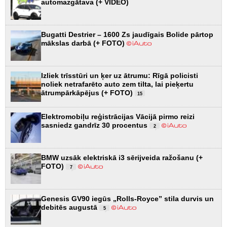
automazgātava (+ VIDEO)
Bugatti Destrier – 1600 Zs jaudīgais Bolide pārtop
mākslas darbā (+ FOTO)
Izliek trīsstūri un ķer uz ātrumu: Rīgā policisti
noliek netrafarēto auto zem tilta, lai pieķertu
ātrumpārkāpējus (+ FOTO)
15
Elektromobiļu reģistrācijas Vācijā pirmo reizi
sasniedz gandrīz 30 procentus
2
BMW uzsāk elektriskā i3 sērijveida ražošanu (+
FOTO)
7
Genesis GV90 iegūs „Rolls-Royce” stila durvis un
debitēs augustā
5