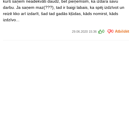
kurš saņem neadekvāti daudz, bet pieņemsim, ka izdara savu
darbu. Ja saņem maz(???), tad ir baigi labais, ka spēj izdzīvot un
reizē kko arī izdarīt, šad tad gadās kļūdas, kāds nomirst, kāds
izdzīvo...
0
0
Atbildēt
29.06.2020 15:36