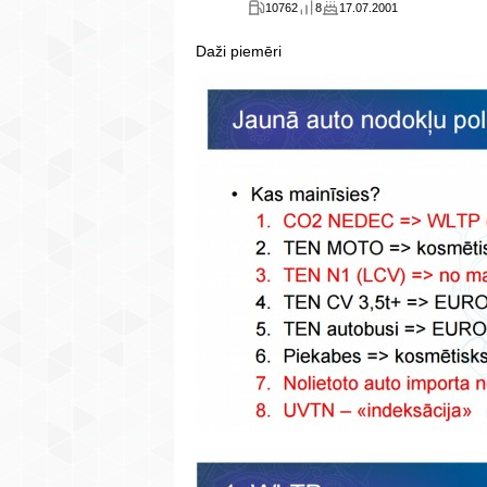
10762
8
17.07.2001
Daži piemēri