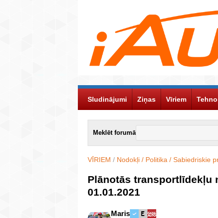
Sludinājumi
Ziņas
Vīriem
Tehno
Meklēt forumā
VĪRIEM
/
Nodokļi / Politika / Sabiedriskie p
Plānotās transportlīdekļu
01.01.2021
Maris