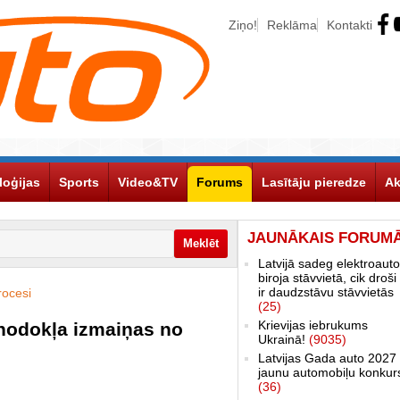
Ziņo!
Reklāma
Kontakti
loģijas
Sports
Video&TV
Forums
Lasītāju pieredze
Ak
JAUNĀKAIS FORUM
Latvijā sadeg elektroauto
biroja stāvvietā, cik droši 
ir daudzstāvu stāvvietās
rocesi
(25)
Krievijas iebrukums
 nodokļa izmaiņas no
Ukrainā!
(9035)
Latvijas Gada auto 2027 
jaunu automobiļu konkur
(36)