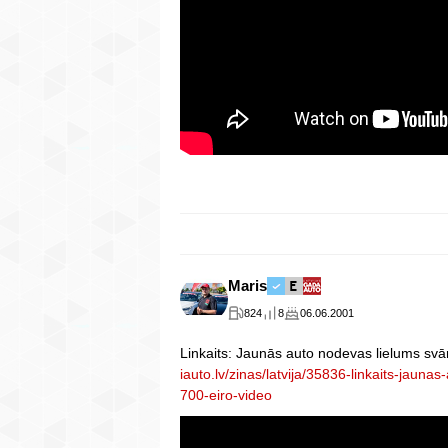
Maris
824
8
06.06.2001
Linkaits: Jaunās auto nodevas lielums svā
iauto.lv/zinas/latvija/35836-linkaits-jauna
700-eiro-video