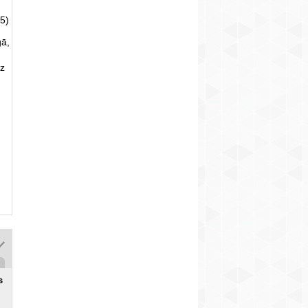
5)
gā,
uz
s