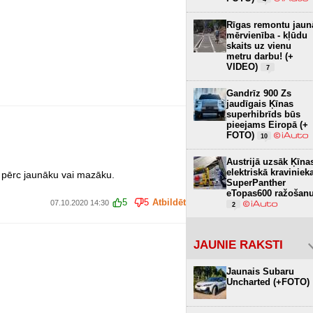
Rīgas remontu jaun
mērvienība - kļūdu
skaits uz vienu
metru darbu! (+
VIDEO)
7
Gandrīz 900 Zs
jaudīgais Ķīnas
superhibrīds būs
pieejams Eiropā (+
FOTO)
10
Austrijā uzsāk Ķīna
elektriskā kraviniek
, pērc jaunāku vai mazāku.
SuperPanther
eTopas600 ražošan
5
5
Atbildēt
07.10.2020 14:30
2
JAUNIE RAKSTI
Jaunais Subaru
Uncharted (+FOTO)