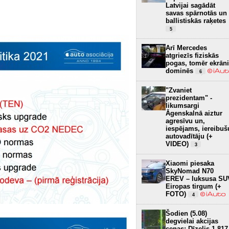
Latvijai sagādāt
savas spārnotās un
ballistiskās raķetes
5
Arī Mercedes
atgriezīs fiziskās
pogas, tomēr ekrāni
dominēs
6
"Zvaniet
prezidentam" -
likumsargi
Āgenskalnā aiztur
agresīvu un,
iespējams, iereibuš
autovadītāju (+
VIDEO)
3
Xiaomi piesaka
SkyNomad N70
EREV – luksusa SU
Eiropas tirgum (+
FOTO)
4
Šodien (5.08)
degvielai akcijas
cenas: Dīzelis 1.817