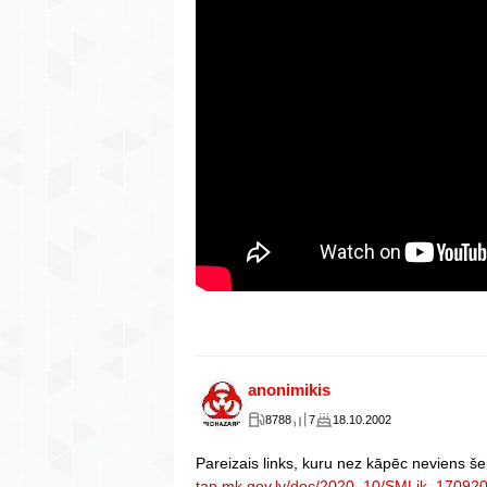
anonimikis
8788
7
18.10.2002
Pareizais links, kuru nez kāpēc neviens šeit
tap.mk.gov.lv/doc/2020_10/SMLik_17092