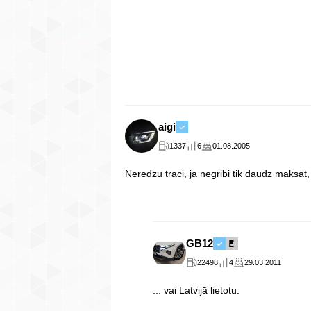
aigi
1337
6
01.08.2005
Neredzu traci, ja negribi tik daudz maksāt
GB12
22498
4
29.03.2011
... vai Latvijā lietotu.