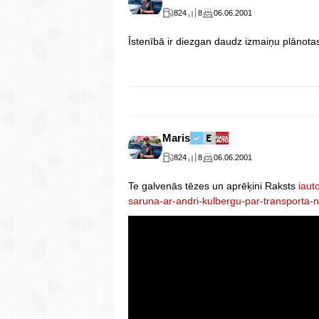
824
8
06.06.2001
Īstenībā ir diezgan daudz izmaiņu plānotas
Maris
824
8
06.06.2001
Te galvenās tēzes un aprēķini Raksts
iaut
saruna-ar-andri-kulbergu-par-transporta-n