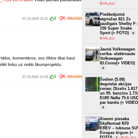
Piedāvājumā
4
0
Atbildēt
07.10.2020 11:31
atgriežas 821 Zs
jaudīgais Shelby F-
150 Super Snake
Sport (+ FOTO)
9
Jaunā Volkswagen
cerība- elektroauto
ortālos, komentāros, soc tīklos tikai kaut
Volkswagen
ID.Cross(+ VIDEO)
likt linku uz reālo likumprojektu.
4
3
0
Atbildēt
07.10.2020 13:25
Šodien (5.08)
degvielai akcijas
cenas: Dīzelis 1.817
un 95. benzīns 1.73
EUR! Nafta 75.6 US
par barelu (+ VIDEO
9
Xiaomi piesaka
SkyNomad N70
EREV – luksusa SU
Eiropas tirgum (+
FOTO)
4