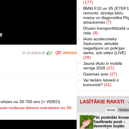
(177)
BMW F10 un X5 (E70/F1
remonts: dzinēja ķēžu
maiņa un diagnostika Rī
atsauksmes
(7)
Dīvaini transportlīdzekļi 
ceļa.
(8)
iAuto aculiecinieks:
Sadursme, aktuālie
negadījumi un policijas
darbs, sūti video (LIVE)
2
0
Atbildēt
07.10.2020 8:28
(28)
Jaunā iAuto.lv mobilā
versija 2026
(27)
Gaismas auto
(27)
Vai tiešām latvieši ir
komunisti?
(41)
LASĪTĀKIE RAKSTI
rstīsies no 30-700 eiro (+ VIDEO)
s-auto-nodevas-lielums-svarstisies-no-30-
Dienas
Nedēļas
Pēc postošās krusa
Saulkrastu pusē –
desmitiem bojātu