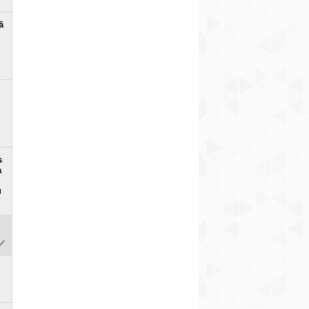
ā
s
a
u