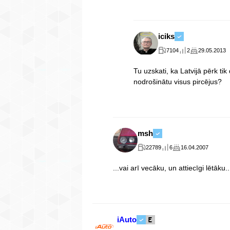
iciks
7104
2
29.05.2013
Tu uzskati, ka Latvijā pērk tik
nodrošinātu visus pircējus?
msh
22789
6
16.04.2007
...vai arī vecāku, un attiecīgi lētāku..
iAuto