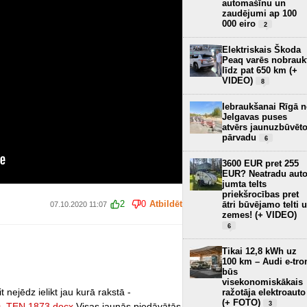
automašīnu un
zaudējumi ap 100
000 eiro
2
Elektriskais Škoda
Peaq varēs nobrauk
līdz pat 650 km (+
VIDEO)
8
Iebraukšanai Rīgā 
Jelgavas puses
atvērs jaunuzbūvēt
pārvadu
6
3600 EUR pret 255
EUR? Neatradu aut
jumta telts
priekšrocības pret
2
0
Atbildēt
ātri būvējamo telti 
07.10.2020 11:07
zemes! (+ VIDEO)
6
Tikai 12,8 kWh uz
100 km – Audi e-tro
būs
visekonomiskākais
 nejēdz ielikt jau kurā rakstā -
ražotāja elektroauto
(+ FOTO)
3
0_TEN.1873.docx
Visas jaunās piedāvātās