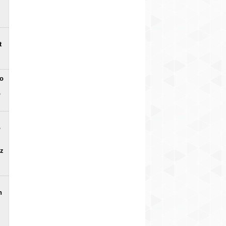
t
no
o
o
uz
n