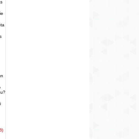
as
ie
eta
s
un
o
bu?
i
8)