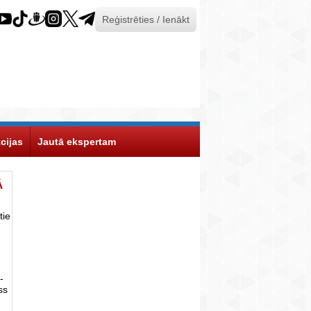
Reģistrēties / Ienākt
cijas
Jautā ekspertam
Ā
tie
-
ss