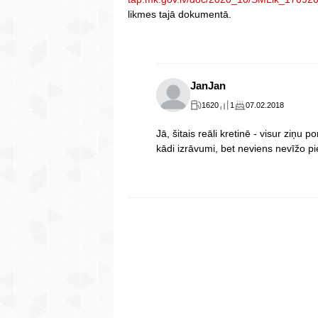
likmes tajā dokumentā.
JanJan
1620
1
07.02.2018
Jā, šitais reāli kretinē - visur ziņu p
kādi izrāvumi, bet neviens nevīžo pie