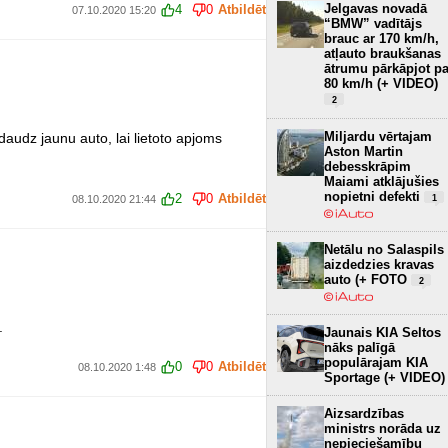
Jelgavas novadā
4
0
Atbildēt
07.10.2020 15:20
“BMW” vadītājs
brauc ar 170 km/h,
atļauto braukšanas
ātrumu pārkāpjot pa
80 km/h (+ VIDEO)
2
Miljardu vērtajam
 daudz jaunu auto, lai lietoto apjoms
Aston Martin
debesskrāpim
Maiami atklājušies
nopietni defekti
2
0
Atbildēt
08.10.2020 21:44
1
Netālu no Salaspils
aizdedzies kravas
auto (+ FOTO
2
.
Jaunais KIA Seltos
nāks palīgā
populārajam KIA
0
0
Atbildēt
08.10.2020 1:48
Sportage (+ VIDEO)
Aizsardzības
ministrs norāda uz
nepieciešamību