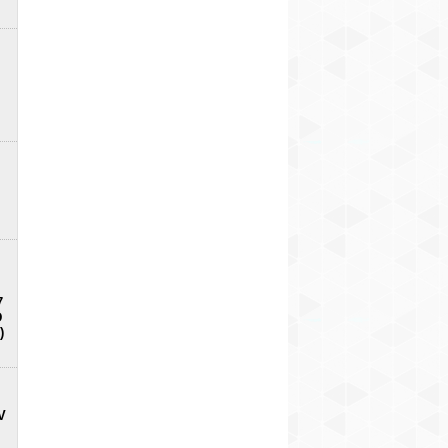
7
D
)
V