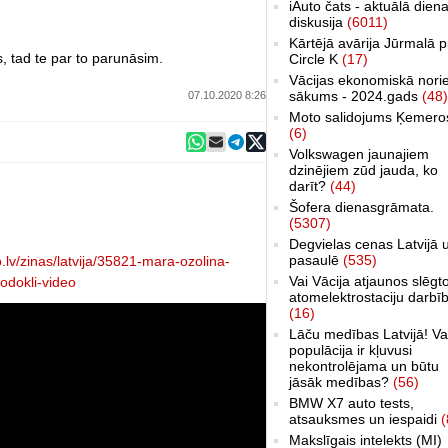
iAuto čats - aktuālā dien
diskusija
(6011)
Kārtējā avārija Jūrmalā p
, tad te par to parunāsim.
Circle K
(17)
Vācijas ekonomiskā nori
sākums - 2024.gads
(48)
07.10.2020 8:26
Moto salidojums Ķemero
(6)
Volkswagen jaunajiem
dzinējiem zūd jauda, ko
darīt?
(44)
Šofera dienasgrāmata.
(5307)
Degvielas cenas Latvijā 
pasaulē
(535)
o.lv/zinas/latvija/35821-mara-ozolina-
Vai Vācija atjaunos slēgt
odokli-video
atomelektrostaciju darbī
(16)
Lāču medības Latvijā! Va
populācija ir kļuvusi
nekontrolējama un būtu
jāsāk medības?
(56)
BMW X7 auto tests,
atsauksmes un iespaidi
(
Makslīgais intelekts (MI)