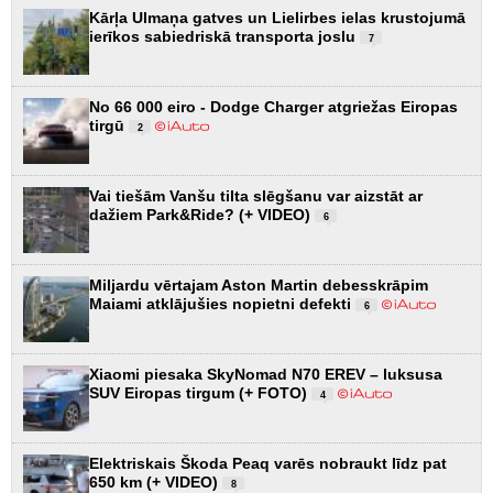
Kārļa Ulmaņa gatves un Lielirbes ielas krustojumā
ierīkos sabiedriskā transporta joslu
7
No 66 000 eiro - Dodge Charger atgriežas Eiropas
tirgū
2
Vai tiešām Vanšu tilta slēgšanu var aizstāt ar
dažiem Park&Ride? (+ VIDEO)
6
Miljardu vērtajam Aston Martin debesskrāpim
Maiami atklājušies nopietni defekti
6
Xiaomi piesaka SkyNomad N70 EREV – luksusa
SUV Eiropas tirgum (+ FOTO)
4
Elektriskais Škoda Peaq varēs nobraukt līdz pat
650 km (+ VIDEO)
8