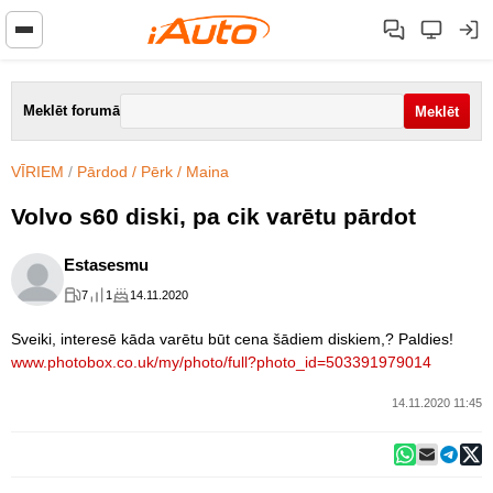
Meklēt forumā
VĪRIEM
/
Pārdod / Pērk / Maina
Volvo s60 diski, pa cik varētu pārdot
Estasesmu
7
1
14.11.2020
Sveiki, interesē kāda varētu būt cena šādiem diskiem,? Paldies!
www.photobox.co.uk/my/photo/full?photo_id=503391979014
14.11.2020 11:45