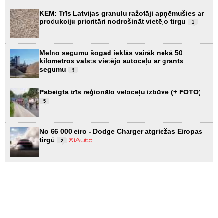
KEM: Trīs Latvijas granulu ražotāji apņēmušies ar
produkciju prioritāri nodrošināt vietējo tirgu
1
Melno segumu šogad ieklās vairāk nekā 50
kilometros valsts vietējo autoceļu ar grants
segumu
5
Pabeigta trīs reģionālo veloceļu izbūve (+ FOTO)
5
No 66 000 eiro - Dodge Charger atgriežas Eiropas
tirgū
2