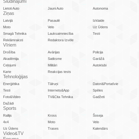
Sludinājumi
Lietoti Auto
Jauni Auto
Autonoma
Ziņas
Latvijā
Pasaulē
Izklaide
Moto
Velo
Uz Ūdens
Smagā Tehnika
Lauksaimniecība
Testi
Reklāmraksti
Redaktora Izvēle
Vīriem
Drošība
Avārijas
Policija
Akadēmija
Satiksme
Garāžā
Ceļojumi
Militāri
Autoklubi
Karte
Reakcijas tests
Tehnoloģijas
Enerģētika
Tālruņi
Datori&Portatīvie
Testi
Internets&App
Spēles
Foto&Video
TV&Cita Tehnika
Gadžeti
Dažādi
Sports
Rallijs
Kross
Šoseja
4x4
Moto
Velo
Uz Ūdens
Trases
Kalendārs
Video&TV
Forums