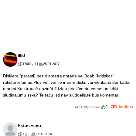
650
17082
1
25.01.2017
Diskiem (parasti) bez diametra norāda vēl 3gab "kritiskos"
raksturlielumus.Plus vēl, vai tie ir oem diski, vai vienkārši der kādai
markai.Kas traucē apzināt līdzīgu priekšmetu cenas un ielikt
sludinājumu ss-ā? Te taču īsti nav sluddēlis,te būs komentāri.
0
0
Atbildēt
14.11.2020 21:42
Estasesmu
7
1
14.11.2020