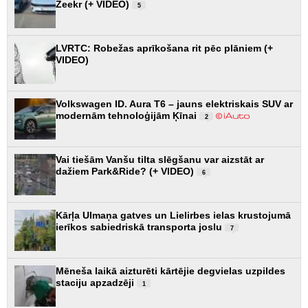
Zeekr (+ VIDEO)
5
LVRTC: Robežas aprīkošana rit pēc plāniem (+
VIDEO)
Volkswagen ID. Aura T6 – jauns elektriskais SUV ar
modernām tehnoloģijām Ķīnai
2
Vai tiešām Vanšu tilta slēgšanu var aizstāt ar
dažiem Park&Ride? (+ VIDEO)
6
Kārļa Ulmaņa gatves un Lielirbes ielas krustojumā
ierīkos sabiedriskā transporta joslu
7
Mēneša laikā aizturēti kārtējie degvielas uzpildes
staciju apzadzēji
1