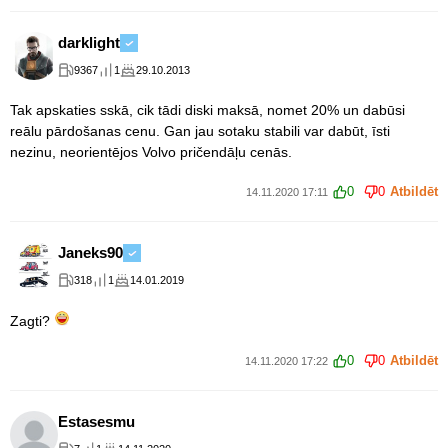
darklight
9367
1
29.10.2013
Tak apskaties sskā, cik tādi diski maksā, nomet 20% un dabūsi
reālu pārdošanas cenu. Gan jau sotaku stabili var dabūt, īsti
nezinu, neorientējos Volvo pričendāļu cenās.
0
0
Atbildēt
14.11.2020 17:11
Janeks90
318
1
14.01.2019
Zagti?
0
0
Atbildēt
14.11.2020 17:22
Estasesmu