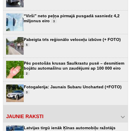
“Virši” neto peļņa pirmajā pusgadā sasniedz 4,2
miljonus eiro
3
Pabeigta trīs reģionālo veloceļu izbūve (+ FOTO)
5
Pēc postošās krusas Saulkrastu pusē – desmitiem
bojātu automašīnu un zaudējumi ap 100 000 eiro
2
Fotogalerija: Jaunais Subaru Uncharted (+FOTO)
3
JAUNIE RAKSTI
Latvijas tirgū ienāk Ķīnas automobiļu ražotājs