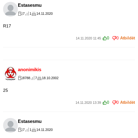
Estasesmu
7
1
14.11.2020
R17
0
0
Atbildēt
14.11.2020 11:45
anonimikis
8788
7
18.10.2002
25
0
0
Atbildēt
14.11.2020 13:39
Estasesmu
7
1
14.11.2020