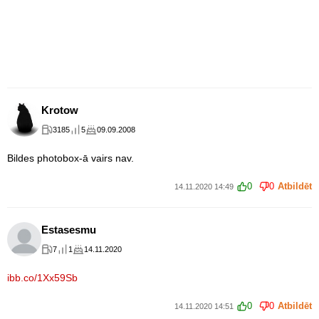
Krotow
3185
5
09.09.2008
Bildes photobox-ā vairs nav.
0
0
Atbildēt
14.11.2020 14:49
Estasesmu
7
1
14.11.2020
ibb.co/1Xx59Sb
0
0
Atbildēt
14.11.2020 14:51