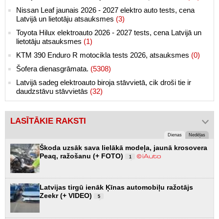
Nissan Leaf jaunais 2026 - 2027 elektro auto tests, cena
Latvijā un lietotāju atsauksmes
(3)
Toyota Hilux elektroauto 2026 - 2027 tests, cena Latvijā un
lietotāju atsauksmes
(1)
KTM 390 Enduro R motocikla tests 2026, atsauksmes
(0)
Šofera dienasgrāmata.
(5308)
Latvijā sadeg elektroauto biroja stāvvietā, cik droši tie ir
daudzstāvu stāvvietās
(32)
LASĪTĀKIE RAKSTI
Dienas
Nedēļas
Škoda uzsāk sava lielākā modeļa, jaunā krosovera
Peaq, ražošanu (+ FOTO)
1
Latvijas tirgū ienāk Ķīnas automobiļu ražotājs
Zeekr (+ VIDEO)
5