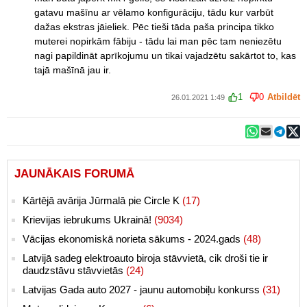
gatavu mašīnu ar vēlamo konfigurāciju, tādu kur varbūt
dažas ekstras jāieliek. Pēc tieši tāda paša principa tikko
muterei nopirkām fābiju - tādu lai man pēc tam neniezētu
nagi papildināt aprīkojumu un tikai vajadzētu sakārtot to, kas
tajā mašīnā jau ir.
1
0
Atbildēt
26.01.2021 1:49
JAUNĀKAIS FORUMĀ
Kārtējā avārija Jūrmalā pie Circle K
(17)
Krievijas iebrukums Ukrainā!
(9034)
Vācijas ekonomiskā norieta sākums - 2024.gads
(48)
Latvijā sadeg elektroauto biroja stāvvietā, cik droši tie ir
daudzstāvu stāvvietās
(24)
Latvijas Gada auto 2027 - jaunu automobiļu konkurss
(31)