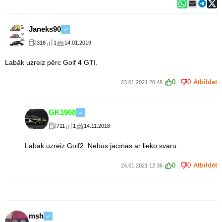
Janeks90
318
1
14.01.2019
Labāk uzreiz pērc Golf 4 GTI.
0
0
Atbildēt
23.01.2021 20:48
GK1968
711
1
14.11.2018
Labāk uzreiz Golf2. Nebūs jācīnās ar lieko svaru.
0
0
Atbildēt
24.01.2021 12:36
msh