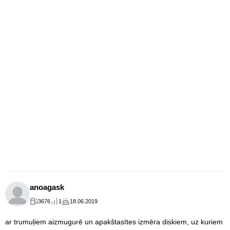
anoagask
3676
1
18.06.2019
ar trumuļiem aizmugurē un apakštasītes izmēra diskiem, uz kuriem