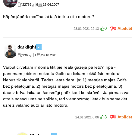
22789
6
16.04.2007
Kāpēc jāpērk mašīna lai tajā ieliktu citu motoru?
0
0
Atbildēt
23.01.2021 22:13
darklight
9365
1
29.10.2013
Varbūt cilvēkam ir doma tikt pie reāla gāzēja pa lēto? Tipa -
paņemam jebkuru nokautu Golfu un liekam iekšā īsto motoru!
Nebūs tik vienkārši. Tādas lietas dara, ja: 1) mētājas mājās Golfs
bez pielietojuma, 2) mētājas mājās motors bez pielietojuma, 3)
daudz brīva laika un šausmīgi patīk kaut ko skrūvēt. Ja pirmais vai
otrais nosacījums neizpildās, tad viennozīmīgi lētāk būs sameklēt
uzreiz vēlamo auto ar īsto motoru.
3
0
Atbildēt
24.01.2021 0:06