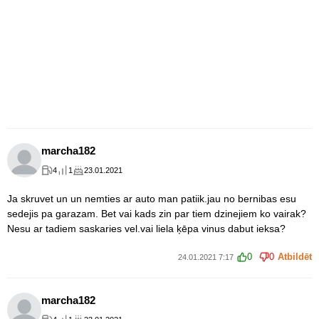
marcha182
4
1
23.01.2021
Ja skruvet un un nemties ar auto man patiik.jau no bernibas esu
sedejis pa garazam. Bet vai kads zin par tiem dzinejiem ko vairak?
Nesu ar tadiem saskaries vel.vai liela ķēpa vinus dabut ieksa?
0
0
Atbildēt
24.01.2021 7:17
marcha182