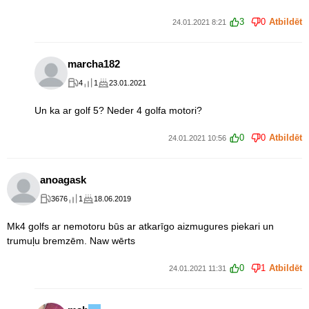
3
0
Atbildēt
24.01.2021 8:21
marcha182
4
1
23.01.2021
Un ka ar golf 5? Neder 4 golfa motori?
0
0
Atbildēt
24.01.2021 10:56
anoagask
3676
1
18.06.2019
Mk4 golfs ar nemotoru būs ar atkarīgo aizmugures piekari un
trumuļu bremzēm. Naw wērts
0
1
Atbildēt
24.01.2021 11:31