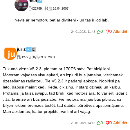
msh
22789
6
16.04.2007
Nevis ar nemotoru bet ar divriteni - un tas ir ļoti labi.
0
0
Atbildēt
24.01.2021 11:48
juriz
1277
8
09.06.2001
Tukumā viens V5 2.3, pie tam ar 170ZS stāv. Pat bleķi labi.
Motoram vajadzēs visu apkari, arī izplūdi būs jāmaina, visticamāk
dzesēšanas radiatoru. Tie V5 2.3 ir padārgi apkopē. Nopirksi pa
lēto, dabūsi mainīt ķēdi. Ķēde, cik zinu, ir starp dzinēju un kārbu.
Protams, ja taisa swapu, tad brīdī, kad motors ārā, to var ērti izdarīt
. Jā, bremze arī būs jāuzlabo. Pie motora maiņas būs jābrauc uz
Biķerniekiem bremzes testēt, tad dabūsi pārbūves apstiprinājumu.
Man aizdomas, ka tur projektu, vai tml arī vajag.
0
0
Atbildēt
25.01.2021 14:13