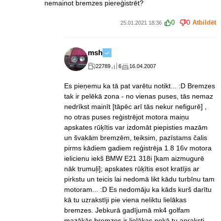
nemainot bremzes piereģistrēt?
0
0
Atbildēt
25.01.2021 18:36
msh
22789
6
16.04.2007
Es pieņemu ka tā pat varētu notikt... :D Bremzes
tak ir pelēkā zona - no vienas puses, tās nemaz
nedrīkst mainīt [tāpēc arī tās nekur nefigurē] ,
no otras puses reģistrējot motora maiņu
apskates rūķītis var izdomāt piepisties mazām
un švakām bremzēm, teiksim, pazīstams čalis
pirms kādiem gadiem reģistrēja 1.8 16v motora
ielicienu iekš BMW E21 318i [kam aizmugurē
nāk trumuļi]; apskates rūķītis esot kratījis ar
pirkstu un teicis lai nedomā likt kādu turbīnu tam
motoram... :D Es nedomāju ka kāds kurš darītu
kā tu uzrakstīji pie viena neliktu lielākas
bremzes. Jebkurā gadījumā mk4 golfam
mazākās bremzes ir lielākas nekā tu apraksti -