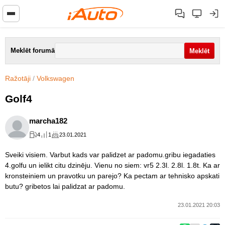
Meklēt forumā
Ražotāji
/
Volkswagen
Golf4
marcha182
4
1
23.01.2021
Sveiki visiem. Varbut kads var palidzet ar padomu.gribu iegadaties
4.golfu un ielikt citu dzinēju. Vienu no siem: vr5 2.3l. 2.8l. 1.8t. Ka ar
kronsteiniem un pravotku un parejo? Ka pectam ar tehnisko apskati
butu? gribetos lai palidzat ar padomu.
23.01.2021 20:03