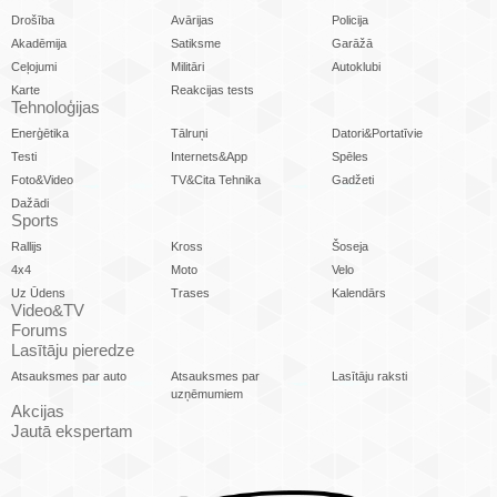
Drošība
Avārijas
Policija
Akadēmija
Satiksme
Garāžā
Ceļojumi
Militāri
Autoklubi
Karte
Reakcijas tests
Tehnoloģijas
Enerģētika
Tālruņi
Datori&Portatīvie
Testi
Internets&App
Spēles
Foto&Video
TV&Cita Tehnika
Gadžeti
Dažādi
Sports
Rallijs
Kross
Šoseja
4x4
Moto
Velo
Uz Ūdens
Trases
Kalendārs
Video&TV
Forums
Lasītāju pieredze
Atsauksmes par auto
Atsauksmes par
Lasītāju raksti
uzņēmumiem
Akcijas
Jautā ekspertam