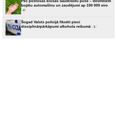
Pēc postošās krusas Saulkrastu pusē – desmitiem
bojātu automašīnu un zaudējumi ap 100 000 eiro
2
Šogad Valsts policijā fiksēti pieci
disciplinārpārkāpumi alkohola reibumā
1