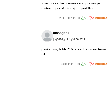
tonis prasa, lai bremzes ir stiprākas par
motoru - ja šoferis sajauc pedāļus
0
0
Atbildēt
25.01.2021 20:38
anoagask
3676
1
18.06.2019
paskatījos, R14-R16, atkarībā no no truša
niknuma
0
0
Atbildēt
26.01.2021 2:09