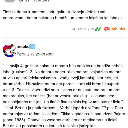
4
1
23.01.2021
Tiesi ta.doma ir panemt kadu golfu ar dzineja defektu vai
nebraucamu.bet ar sakarigu bundžu.un kramet iekshaa ko labaku.
0
0
Atbildēt
24.01.2021 7:19
insekc
763
7
24.03.2003
1. Latvijā 4. golfs ar nokautu motoru būs nodzīts un bundža nebūs
laba (ruslans). 2. No donora neder pliks motors, vajadzīgs motors
ar visu apkari (elektrosistēma - vadi,devēji,kompis), starteris, arī
ātrumkārba. Niknajiem motoriem parasti ir arī citi bremžu suporti
u.t.t. 3. Faktiski jāpērk divi auto - viens ar nokautu motoru un orts
mazbraukts, bet sasists (bet ar veselu priekšu). Izklausās pēc
neiespējamās misijas. Un finālā finansiālais ieguvums būs ar lielu "-
" zīmi. Bet nu ja patīk skrūvēt... Varbūt jāpērk divi "angļi"? p.s. Pats
nodarbojos ar tādām izklaidēm. Tikko iegādājos 1. paaudzes Pajero
(anno 1988). Gatavojos vasaras darbiem ar metināmo un fleksi.
Bet es jau pensionārs un kaut kā tas laiks jāaizpilda...