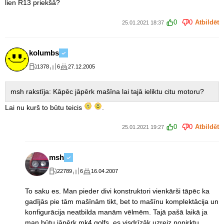
lien R13 priekšā?
0
0
Atbildēt
25.01.2021 18:37
kolumbs
1378
6
27.12.2005
msh rakstīja: Kāpēc jāpērk mašīna lai tajā ieliktu citu motoru?
Lai nu kurš to būtu teicis
.
0
0
Atbildēt
25.01.2021 19:27
msh
22789
6
16.04.2007
To saku es. Man pieder divi konstruktori vienkārši tāpēc ka
gadījās pie tām mašīnām tikt, bet to mašīnu komplektācija un
konfigurācija neatbilda manām vēlmēm. Tajā pašā laikā ja
man būtu jāpērk mk4 golfs, es visdrīzāk uzreiz nopirktu