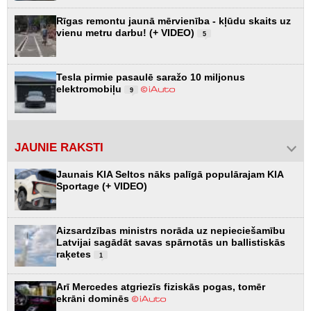
Rīgas remontu jaunā mērvienība - kļūdu skaits uz
vienu metru darbu! (+ VIDEO)
5
Tesla pirmie pasaulē saražo 10 miljonus
elektromobiļu
9
JAUNIE RAKSTI
Jaunais KIA Seltos nāks palīgā populārajam KIA
Sportage (+ VIDEO)
Aizsardzības ministrs norāda uz nepieciešamību
Latvijai sagādāt savas spārnotās un ballistiskās
raķetes
1
Arī Mercedes atgriezīs fiziskās pogas, tomēr
ekrāni dominēs