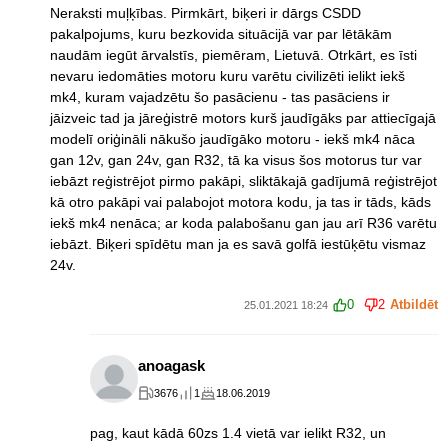
Neraksti muļķības. Pirmkārt, biķeri ir dārgs CSDD
pakalpojums, kuru bezkovida situācijā var par lētākām
naudām iegūt ārvalstīs, piemēram, Lietuvā. Otrkārt, es īsti
nevaru iedomāties motoru kuru varētu civilizēti ielikt iekš
mk4, kuram vajadzētu šo pasācienu - tas pasāciens ir
jāizveic tad ja jāreģistrē motors kurš jaudīgāks par attiecīgajā
modelī oriģināli nākušo jaudīgāko motoru - iekš mk4 nāca
gan 12v, gan 24v, gan R32, tā ka visus šos motorus tur var
iebāzt reģistrējot pirmo pakāpi, sliktākajā gadījumā reģistrējot
kā otro pakāpi vai palabojot motora kodu, ja tas ir tāds, kāds
iekš mk4 nenāca; ar koda palabošanu gan jau arī R36 varētu
iebāzt. Biķeri spīdētu man ja es savā golfā iestūķētu vismaz
24v.
0
2
Atbildēt
25.01.2021 18:24
anoagask
3676
1
18.06.2019
pag, kaut kādā 60zs 1.4 vietā var ielikt R32, un