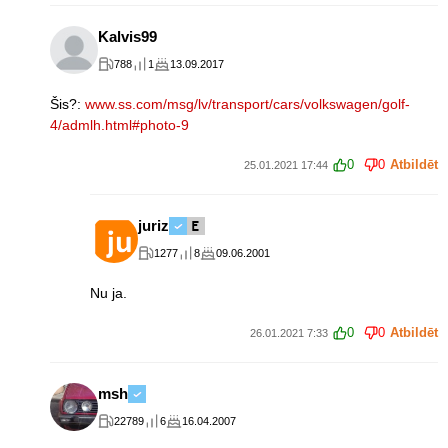
Kalvis99
788
1
13.09.2017
Šis?:
www.ss.com/msg/lv/transport/cars/volkswagen/golf-
4/admlh.html#photo-9
0
0
Atbildēt
25.01.2021 17:44
juriz
1277
8
09.06.2001
Nu ja.
0
0
Atbildēt
26.01.2021 7:33
msh
22789
6
16.04.2007