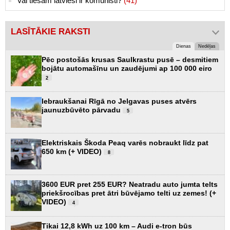
Vai tiešām latvieši ir komunisti?
(41)
LASĪTĀKIE RAKSTI
Dienas
Nedēļas
Pēc postošās krusas Saulkrastu pusē – desmitiem
bojātu automašīnu un zaudējumi ap 100 000 eiro
2
Iebraukšanai Rīgā no Jelgavas puses atvērs
jaunuzbūvēto pārvadu
5
Elektriskais Škoda Peaq varēs nobraukt līdz pat
650 km (+ VIDEO)
8
3600 EUR pret 255 EUR? Neatradu auto jumta telts
priekšrocības pret ātri būvējamo telti uz zemes! (+
VIDEO)
4
Tikai 12,8 kWh uz 100 km – Audi e-tron būs