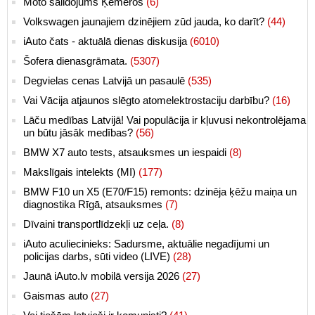
Moto salidojums Ķemeros
(6)
Volkswagen jaunajiem dzinējiem zūd jauda, ko darīt?
(44)
iAuto čats - aktuālā dienas diskusija
(6010)
Šofera dienasgrāmata.
(5307)
Degvielas cenas Latvijā un pasaulē
(535)
Vai Vācija atjaunos slēgto atomelektrostaciju darbību?
(16)
Lāču medības Latvijā! Vai populācija ir kļuvusi nekontrolējama
un būtu jāsāk medības?
(56)
BMW X7 auto tests, atsauksmes un iespaidi
(8)
Makslīgais intelekts (MI)
(177)
BMW F10 un X5 (E70/F15) remonts: dzinēja ķēžu maiņa un
diagnostika Rīgā, atsauksmes
(7)
Dīvaini transportlīdzekļi uz ceļa.
(8)
iAuto aculiecinieks: Sadursme, aktuālie negadījumi un
policijas darbs, sūti video (LIVE)
(28)
Jaunā iAuto.lv mobilā versija 2026
(27)
Gaismas auto
(27)