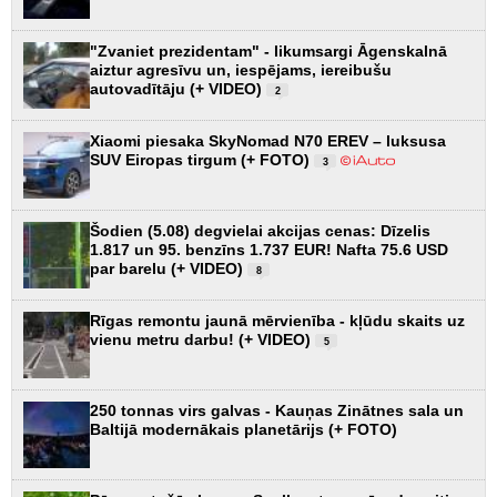
"Zvaniet prezidentam" - likumsargi Āgenskalnā
aiztur agresīvu un, iespējams, iereibušu
autovadītāju (+ VIDEO)
2
Xiaomi piesaka SkyNomad N70 EREV – luksusa
SUV Eiropas tirgum (+ FOTO)
3
Šodien (5.08) degvielai akcijas cenas: Dīzelis
1.817 un 95. benzīns 1.737 EUR! Nafta 75.6 USD
par barelu (+ VIDEO)
8
Rīgas remontu jaunā mērvienība - kļūdu skaits uz
vienu metru darbu! (+ VIDEO)
5
250 tonnas virs galvas - Kauņas Zinātnes sala un
Baltijā modernākais planetārijs (+ FOTO)