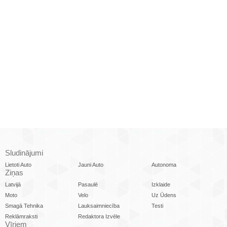
Sludinājumi
Lietoti Auto
Jauni Auto
Autonoma
Ziņas
Latvijā
Pasaulē
Izklaide
Moto
Velo
Uz Ūdens
Smagā Tehnika
Lauksaimniecība
Testi
Reklāmraksti
Redaktora Izvēle
Vīriem