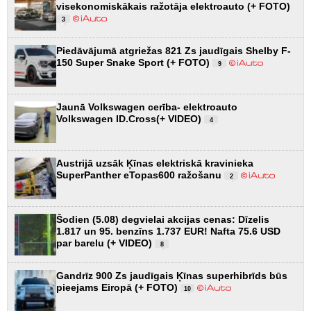
visekonomiskākais ražotāja elektroauto (+ FOTO)
3
Piedāvājumā atgriežas 821 Zs jaudīgais Shelby F-
150 Super Snake Sport (+ FOTO)
9
Jaunā Volkswagen cerība- elektroauto
Volkswagen ID.Cross(+ VIDEO)
4
Austrijā uzsāk Ķīnas elektriskā kravinieka
SuperPanther eTopas600 ražošanu
2
Šodien (5.08) degvielai akcijas cenas: Dīzelis
1.817 un 95. benzīns 1.737 EUR! Nafta 75.6 USD
par barelu (+ VIDEO)
8
Gandrīz 900 Zs jaudīgais Ķīnas superhibrīds būs
pieejams Eiropā (+ FOTO)
10