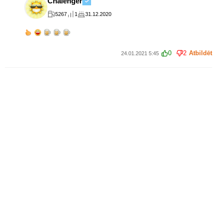
Chalenger
5267
1
31.12.2020
0
2
Atbildēt
24.01.2021 5:45