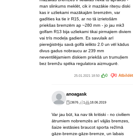
man slinkums meklēt, cik ir mazākie riteņu diski
kas ir uzliekami mazākajām bremzēm, var
gadīties ka tie ir R15, ar no tā izrietošām
priekšas bremzēm ap ~280 mm - jo jau mk3
golfam R13 bija uzliekami tikai pirmajiem diviem
vai trīs modeļa gadiem. Es savulaik arī
piereģistrēju savā golfā ielikto 2.0 un vēl kādus
divus gadus nobraucu ar 239 mm
neventilējamiem diskiem priekšā un trumuļiem
bez bremžu spēka regulatora aizmugurē.
0
0
Atbildēt
25.01.2021 18:50
anoagask
3676
1
18.06.2019
Var jau būt, ka nav tik kritiski - no civiliem
ātrumiem nobremzēs arī vājās bremzes,
šaize iestāsies braucot sporta režīmā
gāze-bremze-gāze-bremze, un labais