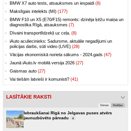
BMW X7 auto tests, atsauksmes un iespaidi
(8)
Makslīgais intelekts (MI)
(177)
BMW F10 un X5 (E70/F15) remonts: dzinēja ķēžu maiņa un
diagnostika Rīgā, atsauksmes
(7)
Dīvaini transportlīdzekļi uz ceļa.
(8)
iAuto aculiecinieks: Sadursme, aktuālie negadījumi un
policijas darbs, sūti video (LIVE)
(28)
Vācijas ekonomiskā norieta sākums - 2024.gads
(47)
Jaunā iAuto.lv mobilā versija 2026
(27)
Gaismas auto
(27)
Vai tiešām latvieši ir komunisti?
(41)
LASĪTĀKIE RAKSTI
Dienas
Nedēļas
Iebraukšanai Rīgā no Jelgavas puses atvērs
jaunuzbūvēto pārvadu
4