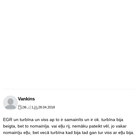
Vankins
36
1
28.04.2018
EGR un turbīna un viss ap to ir samainīts un ir ok. turbīna bija
beigta, bet to nomainīja. vai eļļu rij, nemāku pateikt vēl, jo vakar
nomainīju eļļu, bet vecā turbīna kad bija tad gan tur viss ar eļļu bija.