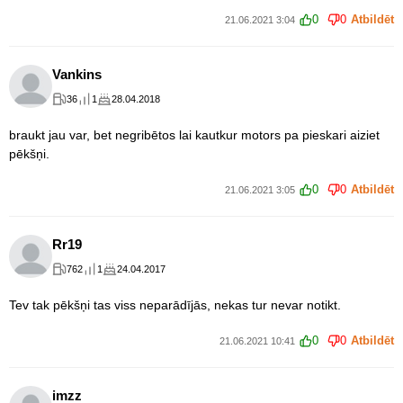
0
0
Atbildēt
21.06.2021 3:04
Vankins
36
1
28.04.2018
braukt jau var, bet negribētos lai kautkur motors pa pieskari aiziet
pēkšņi.
0
0
Atbildēt
21.06.2021 3:05
Rr19
762
1
24.04.2017
Tev tak pēkšņi tas viss neparādījās, nekas tur nevar notikt.
0
0
Atbildēt
21.06.2021 10:41
imzz