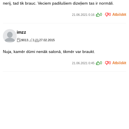
nerij, tad tik brauc. Veciem padilušiem dizeļiem tas ir normāli.
0
0
Atbildēt
21.06.2021 0:16
imzz
9013
1
27.02.2015
Nuja, kamēr dūmi nenāk salonā, tikmēr var braukt.
0
0
Atbildēt
21.06.2021 0:45