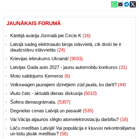
JAUNĀKAIS FORUMĀ
Kārtējā avārija Jūrmalā pie Circle K
(16)
Latvijā sadeg elektroauto biroja stāvvietā, cik droši tie ir
daudzstāvu stāvvietās
(24)
Krievijas iebrukums Ukrainā!
(9033)
Latvijas Gada auto 2027 - jaunu automobiļu konkurss
(31)
Moto salidojums Ķemeros
(6)
Volkswagen jaunajiem dzinējiem zūd jauda, ko darīt?
(44)
iAuto čats - aktuālā dienas diskusija
(6010)
Šofera dienasgrāmata.
(5307)
Degvielas cenas Latvijā un pasaulē
(535)
Vai Vācija atjaunos slēgto atomelektrostaciju darbību?
(16)
Lāču medības Latvijā! Vai populācija ir kļuvusi nekontrolējama
un būtu jāsāk medības?
(56)