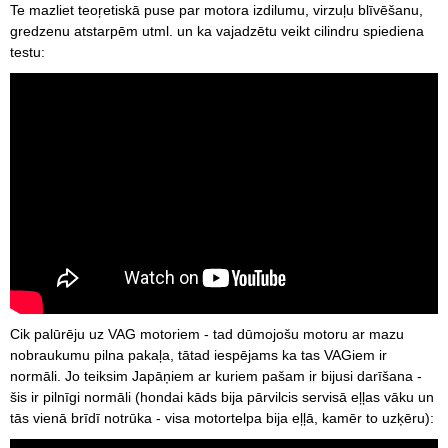
Te mazliet teoŗetiskā puse par motora izdilumu, virzuļu blīvēšanu,
gredzenu atstarpēm utml. un ka vajadzētu veikt cilindru spiediena
testu:
Cik palūrēju uz VAG motoriem - tad dūmojošu motoru ar mazu
nobraukumu pilna pakaļa, tātad iespējams ka tas VAGiem ir
normāli. Jo teiksim Japāņiem ar kuriem pašam ir bijusi darīšana -
šis ir pilnīgi normāli (hondai kāds bija pārvilcis servisā eļļas vāku un
tās vienā brīdī notrūka - visa motortelpa bija eļļā, kamēr to uzķēru):