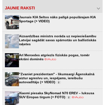
JAUNIE RAKSTI
Jaunais KIA Seltos nāks palīgā populārajam KIA
Sportage (+ VIDEO)
Aizsardzības ministrs norāda uz nepieciešamību
Latvijai sagādāt savas spārnotās un ballistiskās
raķetes
Arī Mercedes atgriezīs fiziskās pogas, tomēr
ekrāni dominēs
"Zvaniet prezidentam" - likumsargi Āgenskalnā
aiztur agresīvu un, iespējams, iereibušu
autovadītāju (+ VIDEO)
2
Xiaomi piesaka SkyNomad N70 EREV – luksusa
SUV Eiropas tirgum (+ FOTO)
2