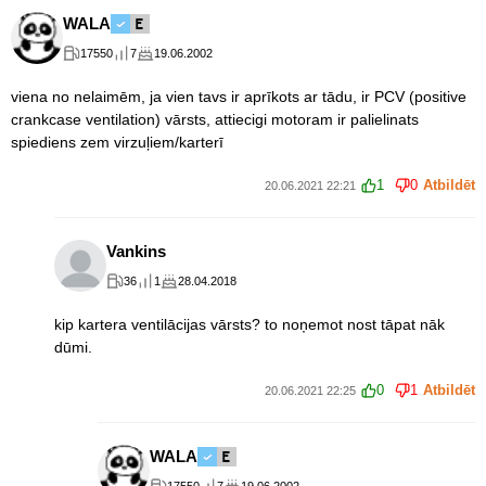
WALA
17550
7
19.06.2002
viena no nelaimēm, ja vien tavs ir aprīkots ar tādu, ir PCV (positive
crankcase ventilation) vārsts, attiecigi motoram ir palielinats
spiediens zem virzuļiem/karterī
1
0
Atbildēt
20.06.2021 22:21
Vankins
36
1
28.04.2018
kip kartera ventilācijas vārsts? to noņemot nost tāpat nāk
dūmi.
0
1
Atbildēt
20.06.2021 22:25
WALA