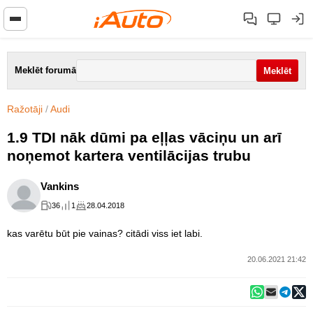
Meklēt forumā
Ražotāji
/
Audi
1.9 TDI nāk dūmi pa eļļas vāciņu un arī
noņemot kartera ventilācijas trubu
Vankins
36
1
28.04.2018
kas varētu būt pie vainas? citādi viss iet labi.
20.06.2021 21:42