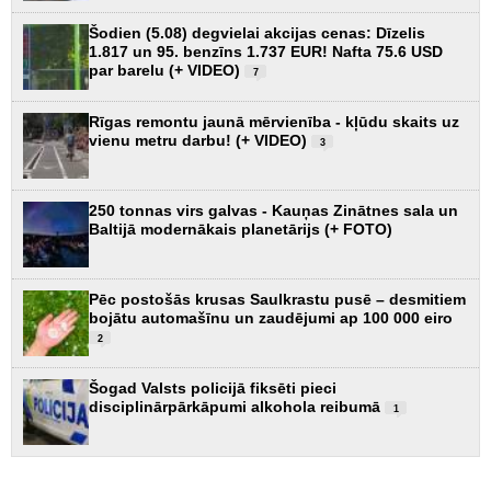
Šodien (5.08) degvielai akcijas cenas: Dīzelis
1.817 un 95. benzīns 1.737 EUR! Nafta 75.6 USD
par barelu (+ VIDEO)
7
Rīgas remontu jaunā mērvienība - kļūdu skaits uz
vienu metru darbu! (+ VIDEO)
3
250 tonnas virs galvas - Kauņas Zinātnes sala un
Baltijā modernākais planetārijs (+ FOTO)
Pēc postošās krusas Saulkrastu pusē – desmitiem
bojātu automašīnu un zaudējumi ap 100 000 eiro
2
Šogad Valsts policijā fiksēti pieci
disciplinārpārkāpumi alkohola reibumā
1