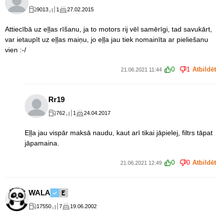
9013
1
27.02.2015
Attiecībā uz eļļas rīšanu, ja to motors rij vēl samērīgi, tad savukārt,
var ietaupīt uz eļļas maiņu, jo eļļa jau tiek nomainīta ar pieliešanu
vien :-/
0
1
Atbildēt
21.06.2021 11:44
Rr19
762
1
24.04.2017
Eļļa jau vispār maksā naudu, kaut arī tikai jāpielej, filtrs tāpat
jāpamaina.
0
0
Atbildēt
21.06.2021 12:49
WALA
17550
7
19.06.2002