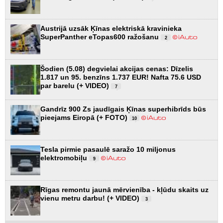
Austrijā uzsāk Ķīnas elektriskā kravinieka
SuperPanther eTopas600 ražošanu
2
Šodien (5.08) degvielai akcijas cenas: Dīzelis
1.817 un 95. benzīns 1.737 EUR! Nafta 75.6 USD
par barelu (+ VIDEO)
7
Gandrīz 900 Zs jaudīgais Ķīnas superhibrīds būs
pieejams Eiropā (+ FOTO)
10
Tesla pirmie pasaulē saražo 10 miljonus
elektromobiļu
9
Rīgas remontu jaunā mērvienība - kļūdu skaits uz
vienu metru darbu! (+ VIDEO)
3