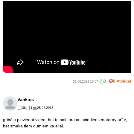
0
0
Atbildēt
21.06.2021 13:07
Vankins
36
1
28.04.2018
gribēju pievienot video, bet te saiti prasa. spiediens motoray arī ir,
bet smaka tiem dūmiem kā eļļai.