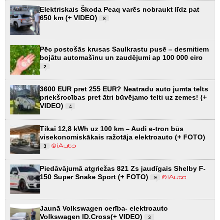
Elektriskais Škoda Peaq varēs nobraukt līdz pat
650 km (+ VIDEO)
8
Pēc postošās krusas Saulkrastu pusē – desmitiem
bojātu automašīnu un zaudējumi ap 100 000 eiro
2
3600 EUR pret 255 EUR? Neatradu auto jumta telts
priekšrocības pret ātri būvējamo telti uz zemes! (+
VIDEO)
4
Tikai 12,8 kWh uz 100 km – Audi e-tron būs
visekonomiskākais ražotāja elektroauto (+ FOTO)
3
Piedāvājumā atgriežas 821 Zs jaudīgais Shelby F-
150 Super Snake Sport (+ FOTO)
9
Jaunā Volkswagen cerība- elektroauto
Volkswagen ID.Cross(+ VIDEO)
3