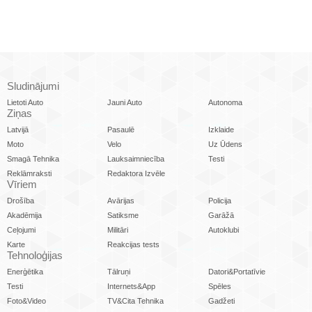
Sludinājumi
Lietoti Auto
Jauni Auto
Autonoma
Ziņas
Latvijā
Pasaulē
Izklaide
Moto
Velo
Uz Ūdens
Smagā Tehnika
Lauksaimniecība
Testi
Reklāmraksti
Redaktora Izvēle
Vīriem
Drošība
Avārijas
Policija
Akadēmija
Satiksme
Garāžā
Ceļojumi
Militāri
Autoklubi
Karte
Reakcijas tests
Tehnoloģijas
Enerģētika
Tālruņi
Datori&Portatīvie
Testi
Internets&App
Spēles
Foto&Video
TV&Cita Tehnika
Gadžeti