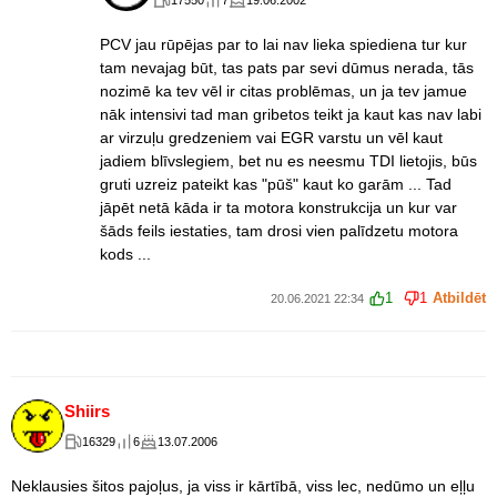
17550
7
19.06.2002
PCV jau rūpējas par to lai nav lieka spiediena tur kur
tam nevajag būt, tas pats par sevi dūmus nerada, tās
nozimē ka tev vēl ir citas problēmas, un ja tev jamue
nāk intensivi tad man gribetos teikt ja kaut kas nav labi
ar virzuļu gredzeniem vai EGR varstu un vēl kaut
jadiem blīvslegiem, bet nu es neesmu TDI lietojis, būs
gruti uzreiz pateikt kas "pūš" kaut ko garām ... Tad
jāpēt netā kāda ir ta motora konstrukcija un kur var
šāds feils iestaties, tam drosi vien palīdzetu motora
kods ...
1
1
Atbildēt
20.06.2021 22:34
Shiirs
16329
6
13.07.2006
Neklausies šitos pajoļus, ja viss ir kārtībā, viss lec, nedūmo un eļļu