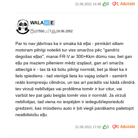
0
1
Atbildēt
21.06.2021 14:48
WALA
17550
7
19.06.2002
Par to nav jābrīnas ka ir smaka kā eļļai - pirmkārt siltam
motoram pilnīgi noteikti tur viss smaržos pēc "gandrīz
degošas eļļas", manai FR-V ar 300+Kkm dūmu nav, bet gan
eļļu pa maziem pilieniem mēdz izspļaut, gan arī smarža
attiecīgā ir - tas tā kā būtu pilnīgi normāli, bet ja škiet ka ir
liels spiediens - tad vienīgā lieta ko vajag izdarīt - samērīt
reālo kompresiju cilindros, un tas arī parādīs vai kādā cilindrā
tev virzuļi neblīvējas vai problēma tomēr ir kur citur, vai
varbūt tev pat galu beigās tomēr viss ir normāli. Ja virzuļi
neblīvējas, tad viena no iespējām ir iedeguši/iepsrieduši
gredzeni, kas mūsdienu auto ir ļoti viegli panākams palietojot
neatbilstošu eļļu.
1
0
Atbildēt
21.06.2021 17:02