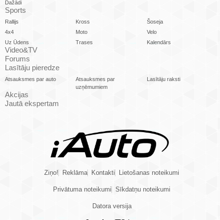
Dažādi
Sports
Rallijs
Kross
Šoseja
4x4
Moto
Velo
Uz Ūdens
Trases
Kalendārs
Video&TV
Forums
Lasītāju pieredze
Atsauksmes par auto
Atsauksmes par
Lasītāju raksti
uzņēmumiem
Akcijas
Jautā ekspertam
Ziņo!
Reklāma
Kontakti
Lietošanas noteikumi
Privātuma noteikumi
Sīkdatņu noteikumi
Datora versija