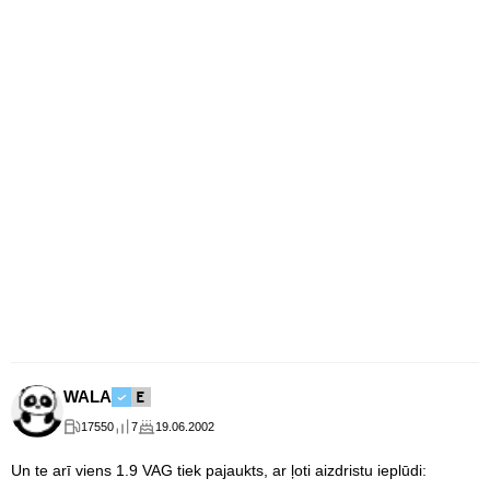
WALA
17550
7
19.06.2002
Un te arī viens 1.9 VAG tiek pajaukts, ar ļoti aizdristu ieplūdi: