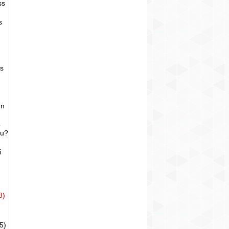
ss
s
as
un
o
bu?
i
8)
5)