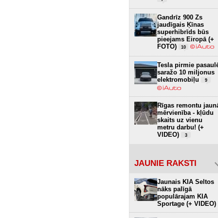
Gandrīz 900 Zs
jaudīgais Ķīnas
superhibrīds būs
pieejams Eiropā (+
FOTO)
10
Tesla pirmie pasaul
saražo 10 miljonus
elektromobiļu
9
Rīgas remontu jaun
mērvienība - kļūdu
skaits uz vienu
metru darbu! (+
VIDEO)
3
JAUNIE RAKSTI
Jaunais KIA Seltos
nāks palīgā
populārajam KIA
Sportage (+ VIDEO)