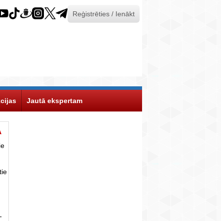
Reģistrēties / Ienākt
cijas
Jautā ekspertam
Ā
ie
tie
-