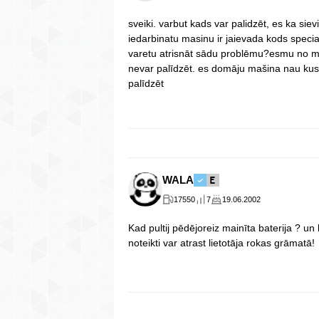
sveiki. varbut kads var palidzēt, es ka s
iedarbinatu masinu ir jaievada kods special
varetu atrisnāt sādu problēmu?esmu no maz
nevar palīdzēt. es domāju mašina nau kust
palīdzēt
WALA
17550
7
19.06.2002
Kad pultij pēdējoreiz mainīta baterija ? un 
noteikti var atrast lietotāja rokas grāmatā!