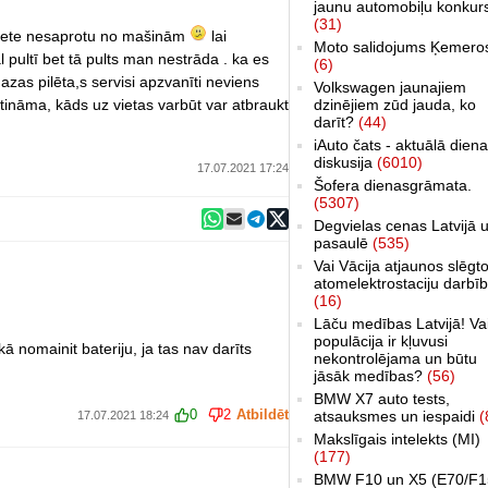
jaunu automobiļu konkur
(31)
ieviete nesaprotu no mašinām
lai
Moto salidojums Ķemero
 pultī bet tā pults man nestrāda . ka es
(6)
as pilēta,s servisi apzvanīti neviens
Volkswagen jaunajiem
ināma, kāds uz vietas varbūt var atbraukt
dzinējiem zūd jauda, ko
darīt?
(44)
iAuto čats - aktuālā dien
diskusija
(6010)
17.07.2021 17:24
Šofera dienasgrāmata.
(5307)
Degvielas cenas Latvijā 
pasaulē
(535)
Vai Vācija atjaunos slēgt
atomelektrostaciju darbī
(16)
Lāču medības Latvijā! Va
populācija ir kļuvusi
kā nomainit bateriju, ja tas nav darīts
nekontrolējama un būtu
jāsāk medības?
(56)
BMW X7 auto tests,
0
2
Atbildēt
atsauksmes un iespaidi
(
17.07.2021 18:24
Makslīgais intelekts (MI)
(177)
BMW F10 un X5 (E70/F1