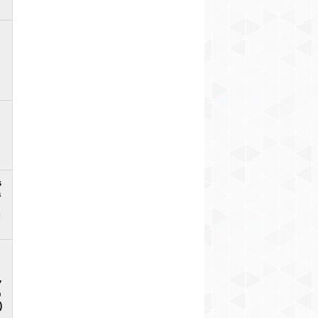
s
a
u
7
D
)