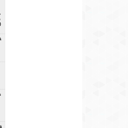
7
D
)
ā
s
ā