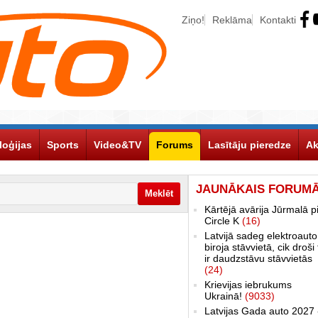
Ziņo!
Reklāma
Kontakti
loģijas
Sports
Video&TV
Forums
Lasītāju pieredze
Ak
JAUNĀKAIS FORUM
Kārtējā avārija Jūrmalā p
Circle K
(16)
Latvijā sadeg elektroauto
biroja stāvvietā, cik droši 
ir daudzstāvu stāvvietās
(24)
Krievijas iebrukums
Ukrainā!
(9033)
Latvijas Gada auto 2027 