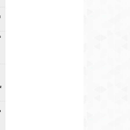
t
s
uz
n