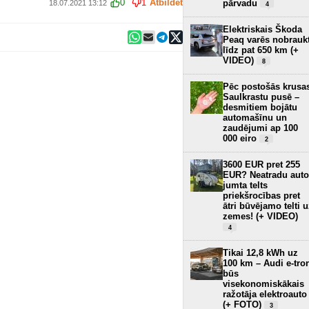
0
1
Atbildēt
pārvadu
18.07.2021 13:12
4
Elektriskais Škoda
Peaq varēs nobrauk
līdz pat 650 km (+
VIDEO)
8
Pēc postošās krusa
Saulkrastu pusē –
desmitiem bojātu
automašīnu un
zaudējumi ap 100
000 eiro
2
3600 EUR pret 255
EUR? Neatradu auto
jumta telts
priekšrocības pret
ātri būvējamo telti 
zemes! (+ VIDEO)
4
Tikai 12,8 kWh uz
100 km – Audi e-tro
būs
visekonomiskākais
ražotāja elektroauto
(+ FOTO)
3