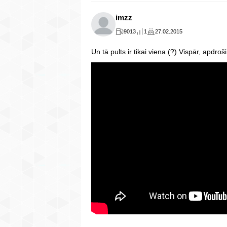
imzz
9013
1
27.02.2015
Un tā pults ir tikai viena (?) Vispār, apdroš