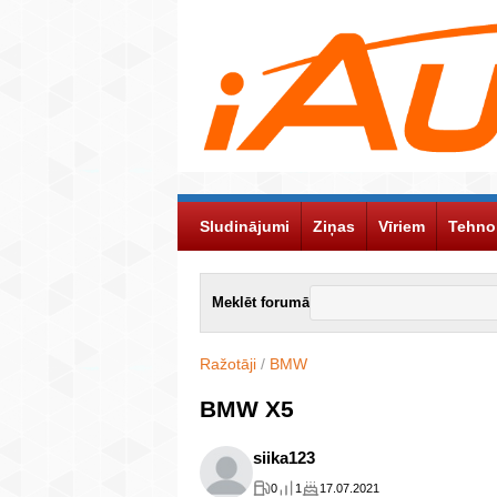
Sludinājumi
Ziņas
Vīriem
Tehno
Meklēt forumā
Ražotāji
/
BMW
BMW X5
siika123
0
1
17.07.2021