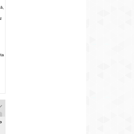
ā,
uz
ta
o