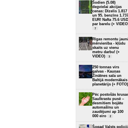
Šodien (5.08)
degvielai akcijas
cenas: Dīzelis 1.817
un 95. benzīns 1.73
EUR! Nafta 75.6 US
par barelu (+ VIDEO
7
Rīgas remontu jaun
mērvienība - kļūdu
skaits uz vienu
metru darbu! (+
VIDEO)
3
250 tonnas virs
galvas - Kauņas
Zinātnes sala un
Baltijā modernākais
planetārijs (+ FOTO)
Pēc postošās krusa
Saulkrastu pusē –
desmitiem bojātu
automašīnu un
zaudējumi ap 100
000 eiro
2
Šogad Valsts policij