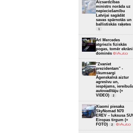
Aizsardzības
ministrs norāda uz
nepieciešamību
Latvijai sagādāt
savas spārnotās un
ballistiskās raķetes
1
Arī Mercedes
atgriezīs fiziskās
pogas, tomēr ekrāni
dominēs
"Zvaniet
prezidentam" -
likumsargi
Āgenskalnā aiztur
agresīvu un,
iespējams, iereibuš
autovadītāju (+
VIDEO)
2
Xiaomi piesaka
SkyNomad N70
EREV – luksusa SU
Eiropas tirgum (+
FOTO)
2