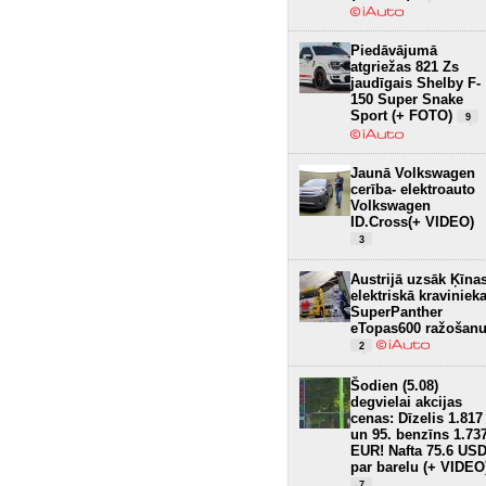
Piedāvājumā
atgriežas 821 Zs
jaudīgais Shelby F-
150 Super Snake
Sport (+ FOTO)
9
Jaunā Volkswagen
cerība- elektroauto
Volkswagen
ID.Cross(+ VIDEO)
3
Austrijā uzsāk Ķīna
elektriskā kraviniek
SuperPanther
eTopas600 ražošan
2
Šodien (5.08)
degvielai akcijas
cenas: Dīzelis 1.817
un 95. benzīns 1.73
EUR! Nafta 75.6 US
par barelu (+ VIDEO
7