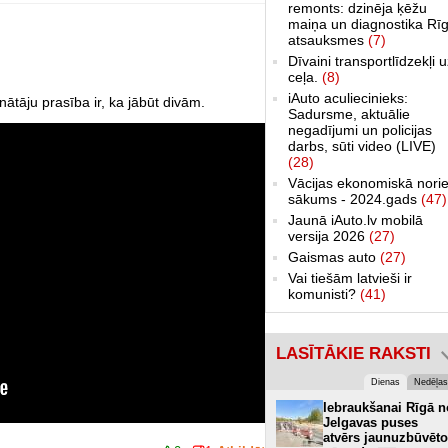
remonts: dzinēja ķēžu
maiņa un diagnostika Rīg
atsauksmes
(7)
Dīvaini transportlīdzekļi 
ceļa.
(8)
iAuto aculiecinieks:
inātāju prasība ir, ka jābūt divām.
Sadursme, aktuālie
negadījumi un policijas
darbs, sūti video (LIVE)
(28)
Vācijas ekonomiskā norie
sākums - 2024.gads
(47)
Jaunā iAuto.lv mobilā
versija 2026
(27)
Gaismas auto
(27)
Vai tiešām latvieši ir
komunisti?
(41)
LASĪTĀKIE RAKSTI
Dienas
Nedēļas
Iebraukšanai Rīgā n
Jelgavas puses
atvērs jaunuzbūvēto