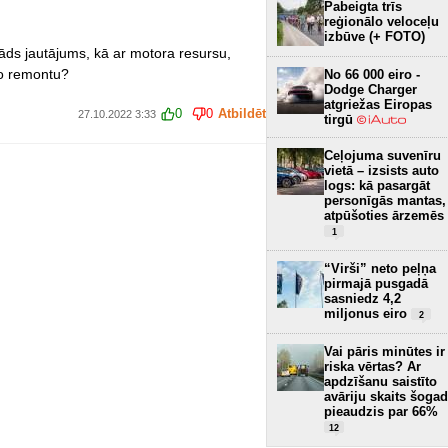
Pabeigta trīs
reģionālo veloceļu
izbūve (+ FOTO)
ds jautājums, kā ar motora resursu,
ālo remontu?
No 66 000 eiro -
Dodge Charger
atgriežas Eiropas
0
0
Atbildēt
27.10.2022 3:33
tirgū
Ceļojuma suvenīru
vietā – izsists auto
logs: kā pasargāt
personīgās mantas,
atpūšoties ārzemēs
1
“Virši” neto peļņa
pirmajā pusgadā
sasniedz 4,2
miljonus eiro
2
Vai pāris minūtes ir
riska vērtas? Ar
apdzīšanu saistīto
avāriju skaits šogad
pieaudzis par 66%
12