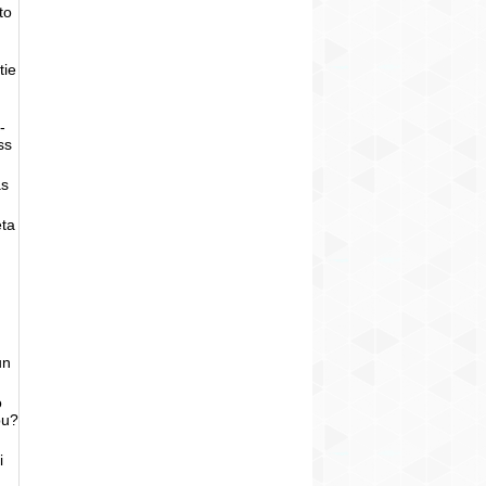
to
tie
-
ss
as
eta
un
o
bu?
i