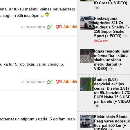
ID.Cross(+ VIDEO)
5
īkuma. ar tukšu mašīnu vainas nevajadzētu
niegt ir reāli iespējams.
Piedāvājumā
atgriežas 821 Zs
1
0
Atbildēt
jaudīgais Shelby F-
26.10.2022 10:04
150 Super Snake
Sport (+ FOTO)
9
Rīgas remontu jaun
mērvienība - kļūdu
skaits uz vienu
 ka tur 5 robi tikai. Ja nu vienīgi 5.
metru darbu! (+
VIDEO)
7
Šodien (5.08)
1
0
Atbildēt
26.10.2022 10:08
degvielai akcijas
cenas: Dīzelis 1.817
un 95. benzīns 1.73
EUR! Nafta 75.6 US
par barelu (+ VIDEO
9
Elektriskais Škoda
r notēmēt un stiprumu uzlikt. 5 golfam man
Peaq varēs nobrauk
līdz pat 650 km (+
VIDEO)