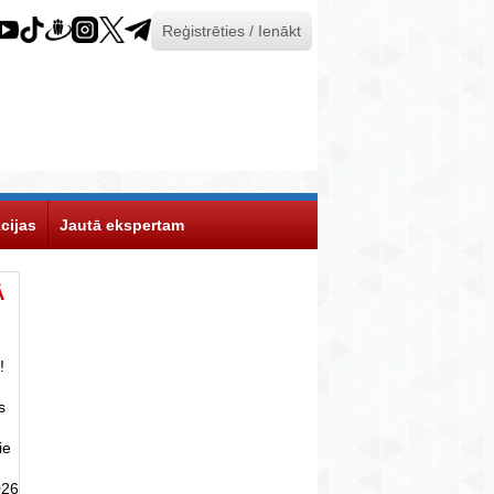
Reģistrēties / Ienākt
cijas
Jautā ekspertam
Ā
!
s
ie
026