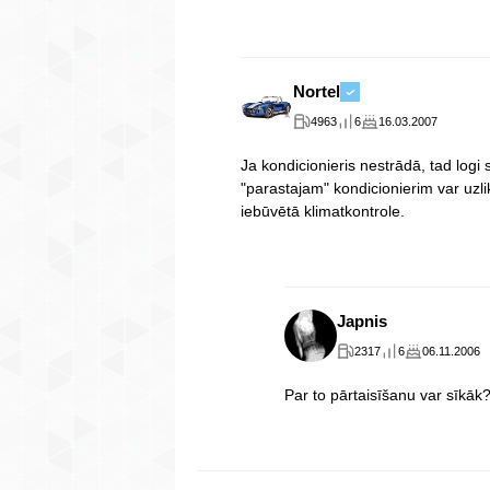
Nortel
4963
6
16.03.2007
Ja kondicionieris nestrādā, tad log
"parastajam" kondicionierim var uzli
iebūvētā klimatkontrole.
Japnis
2317
6
06.11.2006
Par to pārtaisīšanu var sīkāk