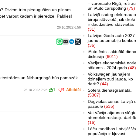
– varenauto Rīgā, reti au
un iAuto carspotting
(79)
ks? Diviem trim pieaugušien un pilnam
Latvijā sadeg elektroauto
et varbūt kādam ir pieredze. Paldies!
biroja stāvvietā, cik droši 
ir daudzstāvu stāvvietās
26.10.2022 6:56
(31)
Latvijas Gada auto 2027 
jaunu automobiļu konkur
(36)
iAuto čats - aktuālā dien
diskusija
(6011)
Vācijas ekonomiskā nori
sākums - 2024.gads
(48)
Volkswagen jaunajiem
 autostrādes un Nirburgringā būs pamazàk
dzinējiem zūd jauda, ko
darīt?
(44)
1
1
Atbildēt
Šofera dienasgrāmata.
26.10.2022 7:23
(5307)
Degvielas cenas Latvijā 
pasaulē
(535)
Vai Vācija atjaunos slēgt
atomelektrostaciju darbī
(16)
Lāču medības Latvijā! Va
populācija ir kļuvusi