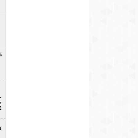
ā
7
D
)
t