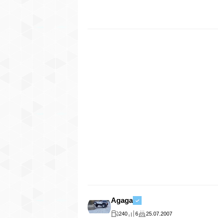
Agaga
240
6
25.07.2007