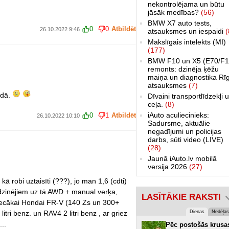
nekontrolējama un būtu
jāsāk medības?
(56)
BMW X7 auto tests,
0
0
Atbildēt
26.10.2022 9:46
atsauksmes un iespaidi
(
Makslīgais intelekts (MI)
(177)
BMW F10 un X5 (E70/F1
remonts: dzinēja ķēžu
maiņa un diagnostika Rī
atsauksmes
(7)
rādā.
Dīvaini transportlīdzekļi 
ceļa.
(8)
iAuto aculiecinieks:
0
1
Atbildēt
26.10.2022 10:10
Sadursme, aktuālie
negadījumi un policijas
darbs, sūti video (LIVE)
(28)
Jaunā iAuto.lv mobilā
versija 2026
(27)
ā robi uztaisīti (???), jo man 1,6 (cdti)
 dzinējiem uz tā AWD + manual verķa,
LASĪTĀKIE RAKSTI
 vecākai Hondai FR-V (140 Zs un 300+
itri benz. un RAV4 2 litri benz , ar griez
Dienas
Nedēļas
...
Pēc postošās krusa