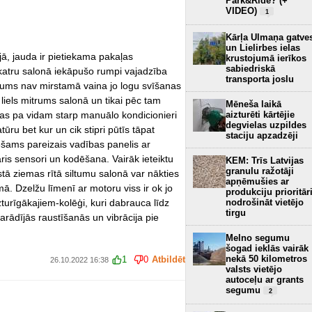
Park&Ride? (+
VIDEO)
1
Kārļa Ulmaņa gatve
un Lielirbes ielas
jā, jauda ir pietiekama pakaļas
krustojumā ierīkos
sabiedriskā
r katru salonā iekāpušo rumpi vajadzība
transporta joslu
rūkums nav mirstamā vaina jo logu svīšanas
, liels mitrums salonā un tikai pēc tam
Mēneša laikā
kas pa vidam starp manuālo kondicionieri
aizturēti kārtējie
degvielas uzpildes
ūru bet kur un cik stipri pūtīs tāpat
staciju apzadzēji
iešams pareizais vadības panelis ar
ris sensori un kodēšana. Vairāk ieteiktu
KEM: Trīs Latvijas
granulu ražotāji
tā ziemas rītā siltumu salonā var nākties
apņēmušies ar
ā. Dzelžu līmenī ar motoru viss ir ok jo
produkciju prioritār
zturīgākajiem-kolēģi, kuri dabrauca līdz
nodrošināt vietējo
tirgu
parādījās raustīšanās un vibrācija pie
Melno segumu
šogad ieklās vairāk
nekā 50 kilometros
1
0
Atbildēt
26.10.2022 16:38
valsts vietējo
autoceļu ar grants
segumu
2