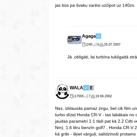
jas būs pa švaku varēsi uzčipot uz 140zs.
Agaga
240
6
25.07.2007
Jā ,obligāti, lai turbīna tukšgaitā st
WALA
17555
7
19.06.2002
Nez, izklausās pamaz zirgu, bet cik Nm un k
turbo dīzeļ Honda CR-V - tas labākais no
jaudas parametri 1:1 tādi pat kā 2.2 Cdti
Nm). 1,6 litru benzīn golf7 , Honda CR-V 2 l
kā gribi - šķiet vārguļi, salīdzinoši protams 