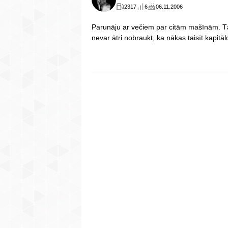
2317
6
06.11.2006
Parunāju ar večiem par citām mašīnām. Tā
nevar ātri nobraukt, ka nākas taisīt kapit