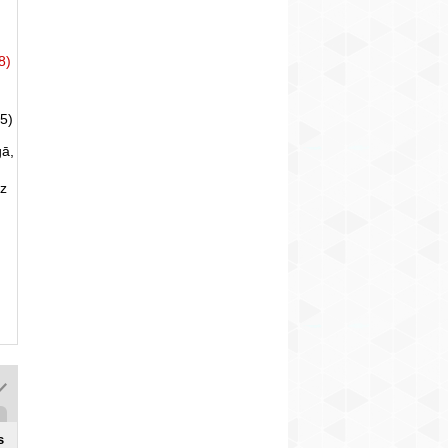
8)
5)
gā,
uz
s