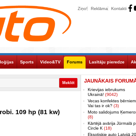
Ziņo!
Reklāma
Kontakti
loģijas
Sports
Video&TV
Forums
Lasītāju pieredze
Ak
JAUNĀKAIS FORUM
Krievijas iebrukums
Ukrainā!
(9042)
Vecas konfektes bērniem
Vai tas ir ok?
(3)
robi. 109 hp (81 kw)
Moto salidojums Ķemero
(8)
Kārtējā avārija Jūrmalā p
Circle K
(18)
Eksotiskie auto Latvijā 2