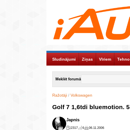
Sludinājumi
Ziņas
Vīriem
Tehno
Meklēt forumā
Ražotāji
/
Volkswagen
Golf 7 1,6tdi bluemotion. 5
Japnis
2317
6
06.11.2006