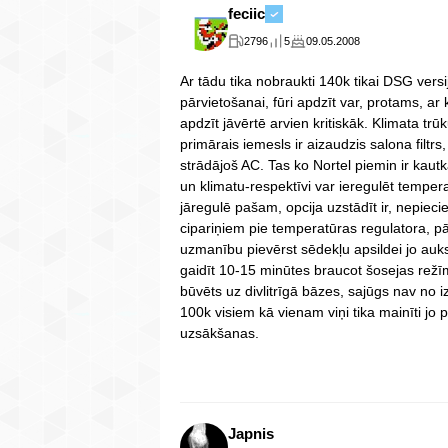
feciic
2796
5
09.05.2008
Ar tādu tika nobraukti 140k tikai DSG versi
pārvietošanai, fūri apdzīt var, protams, a
apdzīt jāvērtē arvien kritiskāk. Klimata t
primārais iemesls ir aizaudzis salona filtrs
strādājoš AC. Tas ko Nortel piemin ir kaut
un klimatu-respektīvi var ieregulēt temperat
jāregulē pašam, opcija uzstādīt ir, nepiec
cipariņiem pie temperatūras regulatora, pā
uzmanību pievērst sēdekļu apsildei jo auks
gaidīt 10-15 minūtes braucot šosejas režīm
būvēts uz divlitrīgā bāzes, sajūgs nav no i
100k visiem kā vienam viņi tika mainīti jo 
uzsākšanas.
Japnis