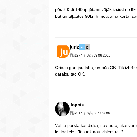
pēc 2.0tdi 140hp jūtami vājāk izcirst no l
būt un atļautos 90kmh ,neticamā kārtā, sas
juriz
1277
8
09.06.2001
Grieze gan jau laba, un būs OK. Tik izbrīna,
garāks, tad OK.
Japnis
2317
6
06.11.2006
Vēl tā parštā kondiška, nav auto, tikai va
iet logi ciet. Tas tak nau visiem tā..?