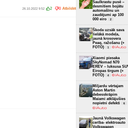
Saulkrastu pusē –
desmitiem bojātu
2
0
Atbildēt
26.10.2022 9:52
automašīnu un
zaudējumi ap 100
000 eiro
2
Škoda uzsāk sava
lielākā modeļa,
jaunā krosovera
Peaq, ražošanu (+
FOTO)
1
Xiaomi piesaka
SkyNomad N70
EREV – luksusa SU
Eiropas tirgum (+
FOTO)
4
Miljardu vērtajam
Aston Martin
debesskrāpim
Maiami atklājušies
nopietni defekti
6
Jaunā Volkswagen
cerība- elektroauto
Volkswagen