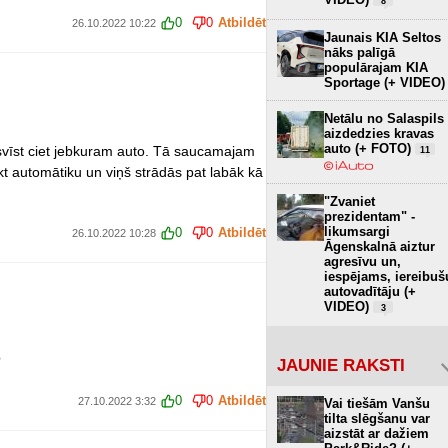
8
0
0
Atbildēt
26.10.2022 10:22
Jaunais KIA Seltos
nāks palīgā
populārajam KIA
Sportage (+ VIDEO)
Netālu no Salaspils
aizdedzies kravas
auto (+ FOTO)
i svīst ciet jebkuram auto. Tā saucamajam
11
kt automātiku un viņš strādās pat labāk kā
"Zvaniet
prezidentam" -
likumsargi
0
0
Atbildēt
26.10.2022 10:28
Āgenskalnā aiztur
agresīvu un,
iespējams, iereibuš
autovadītāju (+
VIDEO)
3
?
JAUNIE RAKSTI
0
0
Atbildēt
27.10.2022 3:32
Vai tiešām Vanšu
tilta slēgšanu var
aizstāt ar dažiem