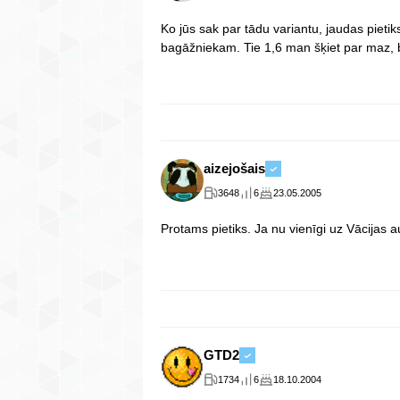
Ko jūs sak par tādu variantu, jaudas pieti
bagāžniekam. Tie 1,6 man šķiet par maz, b
aizejošais
3648
6
23.05.2005
Protams pietiks. Ja nu vienīgi uz Vācijas
GTD2
1734
6
18.10.2004