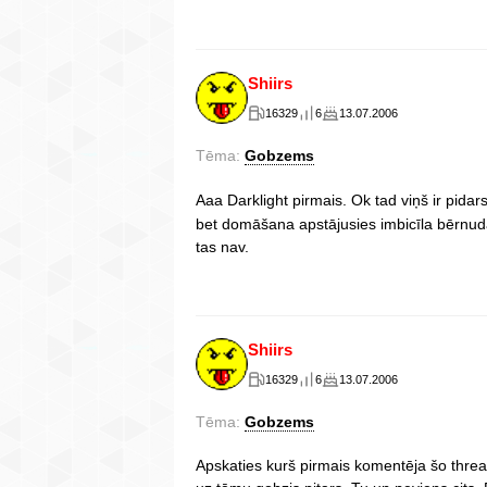
Shiirs
16329
6
13.07.2006
Tēma:
Gobzems
Aaa Darklight pirmais. Ok tad viņš ir pidars
bet domāšana apstājusies imbicīla bērnud
tas nav.
Shiirs
16329
6
13.07.2006
Tēma:
Gobzems
Apskaties kurš pirmais komentēja šo threadu