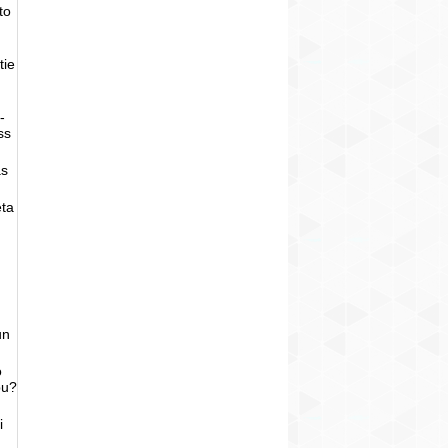
to
tie
-
ss
as
eta
un
o
bu?
i