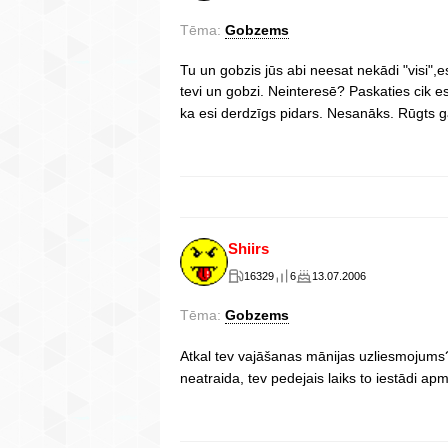
Tēma:
Gobzems
Tu un gobzis jūs abi neesat nekādi "visi",e
tevi un gobzi. Neinteresē? Paskaties cik es
ka esi derdzīgs pidars. Nesanāks. Rūgts g
Shiirs
16329
6
13.07.2006
Tēma:
Gobzems
Atkal tev vajāšanas mānijas uzliesmojum
neatraida, tev pedejais laiks to iestādi apm