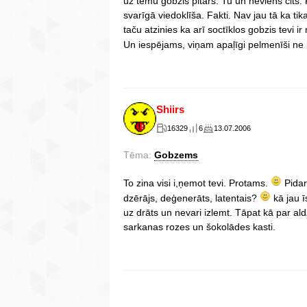
uz tēmu gobzis pitars. Tu un neviens cits. 
svarīgā viedoklīša. Fakti. Nav jau tā ka t
taču atzinies ka arī soctīklos gobzis tevi ir
Un iespējams, viņam apaļīgi pelmenīši ne
Shiirs
16329
6
13.07.2006
Tēma:
Gobzems
To zina visi i,ņemot tevi. Protams.
Pidar
dzērājs, deģenerāts, latentais?
kā jau ī
uz drāts un nevari izlemt. Tāpat kā par ald
sarkanas rozes un šokolādes kasti.