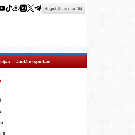
Reģistrēties / Ienākt
cijas
Jautā ekspertam
Ā
!
s
ie
026