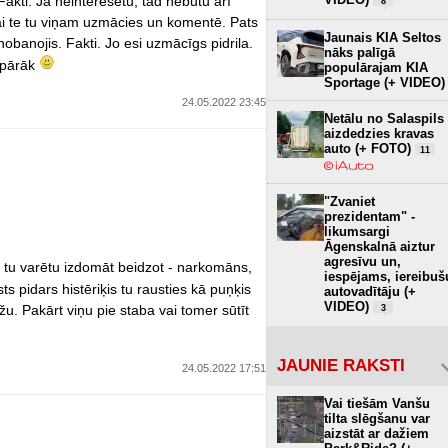
Fakti. Ja neinteresētu, tad nebūtu arī
8
ikai te tu viņam uzmācies un komentē. Pats
Jaunais KIA Seltos
 nobanojis. Fakti. Jo esi uzmācīgs pidrila.
nāks palīgā
 pārāk
populārajam KIA
Sportage (+ VIDEO)
24.05.2022 23:45
Netālu no Salaspils
aizdedzies kravas
auto (+ FOTO)
11
"Zvaniet
prezidentam" -
likumsargi
Āgenskalnā aiztur
agresīvu un,
 tu varētu izdomāt beidzot - narkomāns,
iespējams, iereibuš
sts pidars histēriķis tu rausties kā puņķis
autovadītāju (+
VIDEO)
žu. Pakārt viņu pie staba vai tomer sūtīt
3
JAUNIE RAKSTI
24.05.2022 17:51
Vai tiešām Vanšu
tilta slēgšanu var
aizstāt ar dažiem