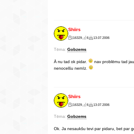
Shiirs
16329
6
13.07.2006
Tēma:
Gobzems
Ā nu tad ok pidar.
nav problēmu tad jau.
nenocelšu nemīz.
Shiirs
16329
6
13.07.2006
Tēma:
Gobzems
Ok. Ja nesaukšu tevi par pidaru, bet par g