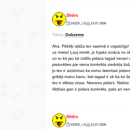
Shiirs
16329
6
13.07.2006
Tēma:
Gobzems
Aha. Pēkšķi aldža tev saeimā ir vajadzīgs! 
uz mieta! Ļauj minēt, jo fujaks iznāca no s
un tu kā jau kā rūdīts pidara tagad nevari 
pieturēties pie viena konkrēta viedokļa lūd
jo tev ir aizdomas ka esmu latentais pida
gribēji manu banu, bet tagad ir ok ka es še
tev ir sliktas ziņas. Neesmu pidars. Nebūs
Aldžais gan ir pidars konkrēts, pats ari n
Shiirs
16329
6
13.07.2006