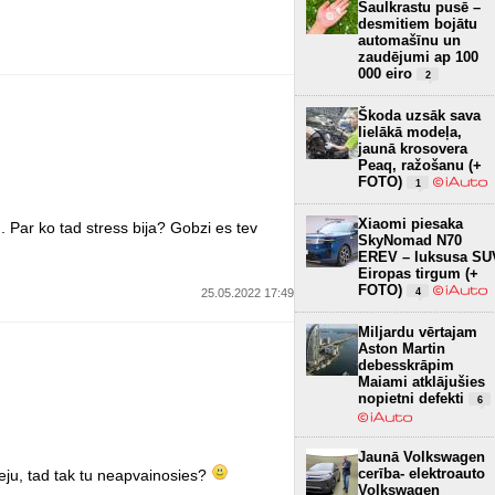
Saulkrastu pusē –
desmitiem bojātu
automašīnu un
zaudējumi ap 100
000 eiro
2
Škoda uzsāk sava
lielākā modeļa,
jaunā krosovera
Peaq, ražošanu (+
FOTO)
1
Xiaomi piesaka
 Par ko tad stress bija? Gobzi es tev
SkyNomad N70
EREV – luksusa SU
Eiropas tirgum (+
FOTO)
25.05.2022 17:49
4
Miljardu vērtajam
Aston Martin
debesskrāpim
Maiami atklājušies
nopietni defekti
6
Jaunā Volkswagen
cerība- elektroauto
eju, tad tak tu neapvainosies?
Volkswagen