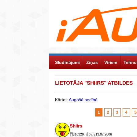
Sludinājumi
Ziņas
Vīriem
Tehno
LIETOTĀJA "SHIIRS" ATBILDES
Kārtot:
Augošā secībā
1
2
3
4
5
Shiirs
16329
6
13.07.2006