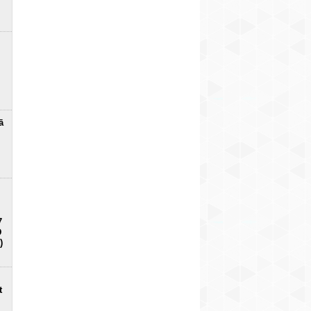
ā
7
D
)
t