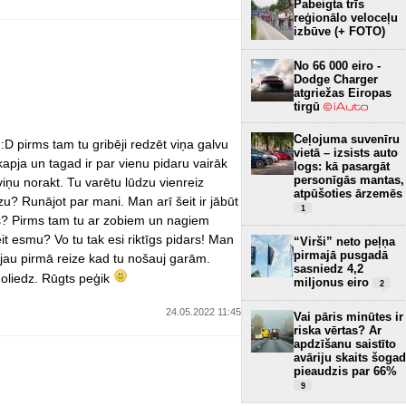
Pabeigta trīs
reģionālo veloceļu
izbūve (+ FOTO)
No 66 000 eiro -
Dodge Charger
atgriežas Eiropas
tirgū
Ceļojuma suvenīru
:D pirms tam tu gribēji redzēt viņa galvu
vietā – izsists auto
kapja un tagad ir par vienu pidaru vairāk
logs: kā pasargāt
personīgās mantas,
viņu norakt. Tu varētu lūdzu vienreiz
atpūšoties ārzemēs
zu? Runājot par mani. Man arī šeit ir jābūt
1
rs? Pirms tam tu ar zobiem un nagiem
it esmu? Vo tu tak esi riktīgs pidars! Man
“Virši” neto peļņa
pirmajā pusgadā
 jau pirmā reize kad tu nošauj garām.
sasniedz 4,2
enoliedz. Rūgts peģik
miljonus eiro
2
24.05.2022 11:45
Vai pāris minūtes ir
riska vērtas? Ar
apdzīšanu saistīto
avāriju skaits šogad
pieaudzis par 66%
9