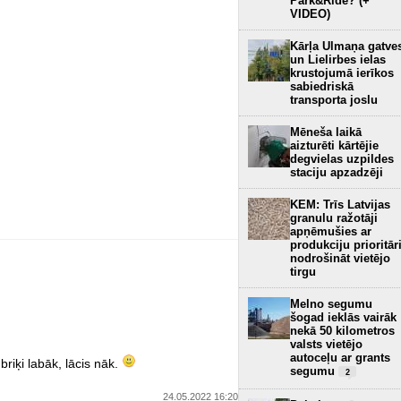
Park&Ride? (+
VIDEO)
Kārļa Ulmaņa gatve
un Lielirbes ielas
krustojumā ierīkos
sabiedriskā
transporta joslu
Mēneša laikā
aizturēti kārtējie
degvielas uzpildes
staciju apzadzēji
KEM: Trīs Latvijas
granulu ražotāji
apņēmušies ar
produkciju prioritār
nodrošināt vietējo
tirgu
Melno segumu
šogad ieklās vairāk
nekā 50 kilometros
valsts vietējo
autoceļu ar grants
riķi labāk, lācis nāk.
segumu
2
24.05.2022 16:20