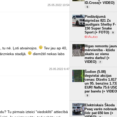
ID.Cross(+ VIDEO)
25.05.2022 10:54
5
Piedāvājumā
atgriežas 821 Zs
jaudīgais Shelby F-
150 Super Snake
Sport (+ FOTO)
9
Rīgas remontu jaun
, tu nē. Ļoti atvainojos.
Tev jau ap 40,
mērvienība - kļūdu
ārznieka stadijā.
diemžēl nekas labs
skaits uz vienu
metru darbu! (+
VIDEO)
7
25.05.2022 6:47
Šodien (5.08)
degvielai akcijas
cenas: Dīzelis 1.817
un 95. benzīns 1.73
EUR! Nafta 75.6 US
par barelu (+ VIDEO
9
Elektriskais Škoda
Peaq varēs nobrauk
? Tu pirmais izteici "viedoklīti" attiecībā
līdz pat 650 km (+
VIDEO)