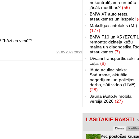
nekontrolējama un būtu
jāsāk medības?
(56)
BMW X7 auto tests,
atsauksmes un iespaidi
(
Makslīgais intelekts (MI)
(177)
BMW F10 un X5 (E70/F1
ē "bāzties virsū"?
remonts: dzinēja ķēžu
maiņa un diagnostika Rī
atsauksmes
(7)
25.05.2022 20:21
Dīvaini transportlīdzekļi 
ceļa.
(8)
iAuto aculiecinieks:
Sadursme, aktuālie
negadījumi un policijas
darbs, sūti video (LIVE)
(28)
Jaunā iAuto.lv mobilā
versija 2026
(27)
LASĪTĀKIE RAKSTI
Dienas
Nedēļas
Pēc postošās krusa