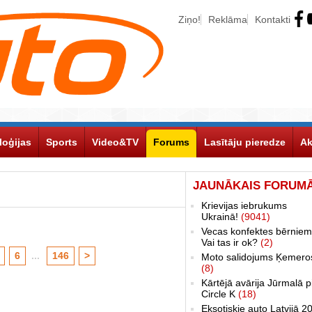
Ziņo!
Reklāma
Kontakti
loģijas
Sports
Video&TV
Forums
Lasītāju pieredze
Ak
JAUNĀKAIS FORUM
Krievijas iebrukums
Ukrainā!
(9041)
Vecas konfektes bērniem
Vai tas ir ok?
(2)
6
...
146
>
Moto salidojums Ķemero
(8)
Kārtējā avārija Jūrmalā p
Circle K
(18)
Eksotiskie auto Latvijā 2