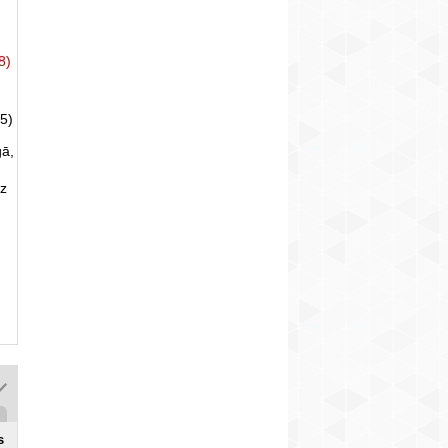
8)
5)
gā,
uz
s