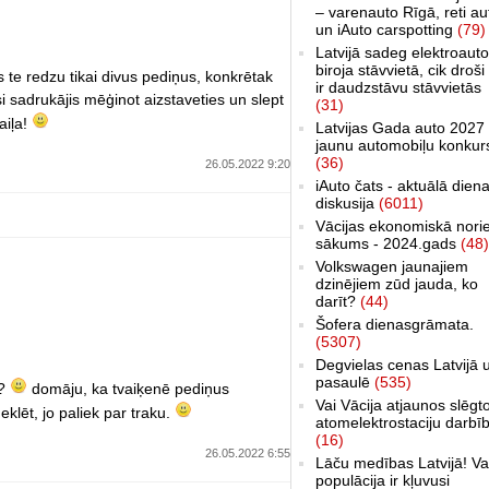
– varenauto Rīgā, reti au
un iAuto carspotting
(79)
Latvijā sadeg elektroauto
biroja stāvvietā, cik droši 
s te redzu tikai divus pediņus, konkrētak
ir daudzstāvu stāvvietās
i sadrukājis mēģinot aizstaveties un slept
(31)
aiļa!
Latvijas Gada auto 2027 
jaunu automobiļu konkur
(36)
26.05.2022 9:20
iAuto čats - aktuālā dien
diskusija
(6011)
Vācijas ekonomiskā nori
sākums - 2024.gads
(48)
Volkswagen jaunajiem
dzinējiem zūd jauda, ko
darīt?
(44)
Šofera dienasgrāmata.
(5307)
Degvielas cenas Latvijā 
pasaulē
(535)
s?
domāju, ka tvaiķenē pediņus
Vai Vācija atjaunos slēgt
eklēt, jo paliek par traku.
atomelektrostaciju darbī
(16)
26.05.2022 6:55
Lāču medības Latvijā! Va
populācija ir kļuvusi