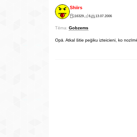
Shiirs
16329
6
13.07.2006
Tēma:
Gobzems
Opā. Atkal šitie peģiku izteicieni, ko nozīm