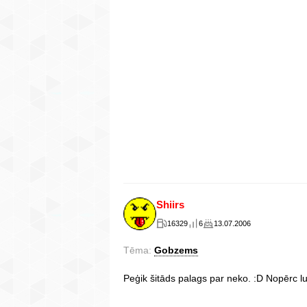
Shiirs
16329
6
13.07.2006
Tēma:
Gobzems
Peģik šitāds palags par neko. :D Nopērc lub