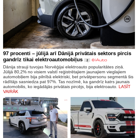
97 procenti – jūlijā arī Dānijā privātais sektors pircis
gandrīz tikai elektroautomobiļus
2
Dānija strauji tuvojas Norvēģijai elektroauto popularitātes ziņā.
Jūlijā 80,2% no visiem valstī reģistrētajiem jaunajiem vieglajiem
automobiļiem bija pilnībā elektriski, bet privātpersonu segmentā šis
rādītājs sasniedza pat 97%. Tas nozīmē, ka gandrīz katrs jaunais
automobilis, ko iegādājās privātais pircējs, bija elektroauto.
LASĪT
VAIRĀK