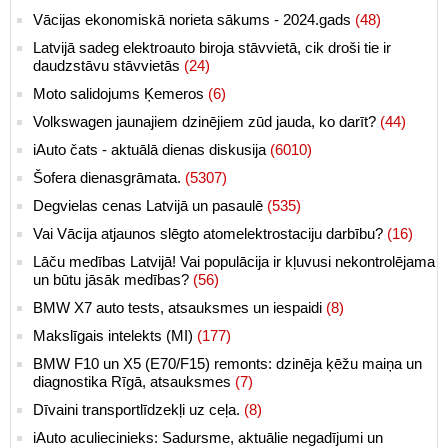
Vācijas ekonomiskā norieta sākums - 2024.gads
(48)
Latvijā sadeg elektroauto biroja stāvvietā, cik droši tie ir
daudzstāvu stāvvietās
(24)
Moto salidojums Ķemeros
(6)
Volkswagen jaunajiem dzinējiem zūd jauda, ko darīt?
(44)
iAuto čats - aktuālā dienas diskusija
(6010)
Šofera dienasgrāmata.
(5307)
Degvielas cenas Latvijā un pasaulē
(535)
Vai Vācija atjaunos slēgto atomelektrostaciju darbību?
(16)
Lāču medības Latvijā! Vai populācija ir kļuvusi nekontrolējama
un būtu jāsāk medības?
(56)
BMW X7 auto tests, atsauksmes un iespaidi
(8)
Makslīgais intelekts (MI)
(177)
BMW F10 un X5 (E70/F15) remonts: dzinēja ķēžu maiņa un
diagnostika Rīgā, atsauksmes
(7)
Dīvaini transportlīdzekļi uz ceļa.
(8)
iAuto aculiecinieks: Sadursme, aktuālie negadījumi un