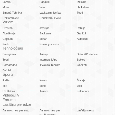
Latvijā
Pasaulē
Izklaide
Moto
Velo
Uz Ūdens
Smagā Tehnika
Lauksaimniecība
Testi
Reklāmraksti
Redaktora Izvēle
Vīriem
Drošība
Avārijas
Policija
Akadēmija
Satiksme
Garāžā
Ceļojumi
Militāri
Autoklubi
Karte
Reakcijas tests
Tehnoloģijas
Enerģētika
Tālruņi
Datori&Portatīvie
Testi
Internets&App
Spēles
Foto&Video
TV&Cita Tehnika
Gadžeti
Dažādi
Sports
Rallijs
Kross
Šoseja
4x4
Moto
Velo
Uz Ūdens
Trases
Kalendārs
Video&TV
Forums
Lasītāju pieredze
Atsauksmes par auto
Atsauksmes par
Lasītāju raksti
uzņēmumiem