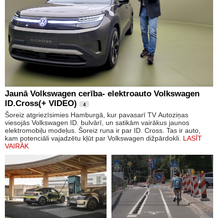
Jaunā Volkswagen cerība- elektroauto Volkswagen
ID.Cross(+ VIDEO)
4
Šoreiz atgriezīsimies Hamburgā, kur pavasarī TV Autoziņas
viesojās Volkswagen ID. bulvārī, un satikām vairākus jaunos
elektromobiļu modeļus. Šoreiz runa ir par ID. Cross. Tas ir auto,
kam potenciāli vajadzētu kļūt par Volkswagen dižpārdokli.
LASĪT
VAIRĀK