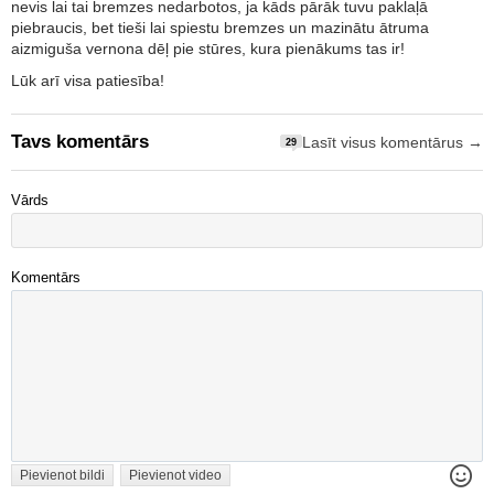
nevis lai tai bremzes nedarbotos, ja kāds pārāk tuvu paklaļā
piebraucis, bet tieši lai spiestu bremzes un mazinātu ātruma
aizmiguša vernona dēļ pie stūres, kura pienākums tas ir!
Lūk arī visa patiesība!
Tavs komentārs
Lasīt visus komentārus →
29
Vārds
Komentārs
Pievienot bildi
Pievienot video