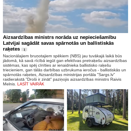
Aizsardzības ministrs norāda uz nepieciešamību
Latvijai sagādāt savas spārnotās un ballistiskās
raķetes
1
Nacionālajiem bruņotajiem spēkiem (NBS) jau tuvākajā laikā būs
jādomā, kā savā rīcībā iegūt gan efektīvas pretraķešu aizsardzības
sistēmas, kas spēj cīnīties ar ienaidnieka ballistisko raķešu
triecieniem, gan tālās darbības uzbrukuma ieročus - ballistiskās un
spārnotās raķetes, Aizsardzības ministrijas portāla "Sargs.lv"
raidierakstā "Droši ir zināt" paziņojis aizsardzības ministrs Raivis
Melnis.
LASĪT VAIRĀK