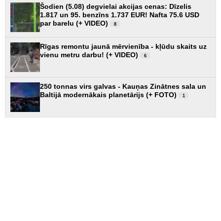
Šodien (5.08) degvielai akcijas cenas: Dīzelis
1.817 un 95. benzīns 1.737 EUR! Nafta 75.6 USD
par barelu (+ VIDEO)
8
Rīgas remontu jaunā mērvienība - kļūdu skaits uz
vienu metru darbu! (+ VIDEO)
6
250 tonnas virs galvas - Kauņas Zinātnes sala un
Baltijā modernākais planetārijs (+ FOTO)
1