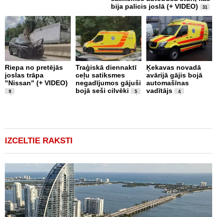
bija palicis joslā (+ VIDEO)
31
Riepa no pretējās
Traģiskā diennaktī
Ķekavas novadā
R
joslas trāpa
ceļu satiksmes
avārijā gājis bojā
l
"Nissan" (+ VIDEO)
negadījumos gājuši
automašīnas
"
bojā seši cilvēki
vadītājs
a
9
5
4
IZCELTIE RAKSTI