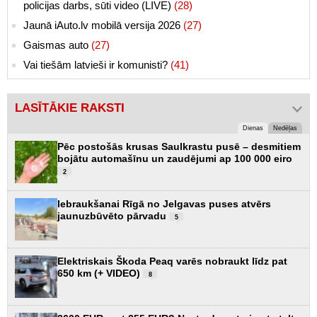
policijas darbs, sūti video (LIVE)
(28)
Jaunā iAuto.lv mobilā versija 2026
(27)
Gaismas auto
(27)
Vai tiešām latvieši ir komunisti?
(41)
LASĪTĀKIE RAKSTI
Dienas
Nedēļas
Pēc postošās krusas Saulkrastu pusē – desmitiem
bojātu automašīnu un zaudējumi ap 100 000 eiro
2
Iebraukšanai Rīgā no Jelgavas puses atvērs
jaunuzbūvēto pārvadu
5
Elektriskais Škoda Peaq varēs nobraukt līdz pat
650 km (+ VIDEO)
8