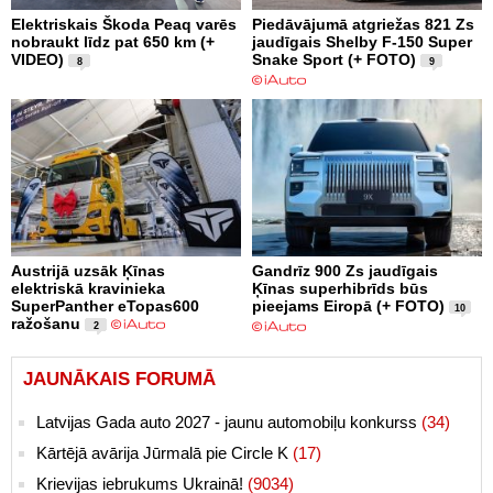
Elektriskais Škoda Peaq varēs
Piedāvājumā atgriežas 821 Zs
nobraukt līdz pat 650 km (+
jaudīgais Shelby F-150 Super
VIDEO)
Snake Sport (+ FOTO)
8
9
Austrijā uzsāk Ķīnas
Gandrīz 900 Zs jaudīgais
elektriskā kravinieka
Ķīnas superhibrīds būs
SuperPanther eTopas600
pieejams Eiropā (+ FOTO)
10
ražošanu
2
JAUNĀKAIS FORUMĀ
Latvijas Gada auto 2027 - jaunu automobiļu konkurss
(34)
Kārtējā avārija Jūrmalā pie Circle K
(17)
Krievijas iebrukums Ukrainā!
(9034)