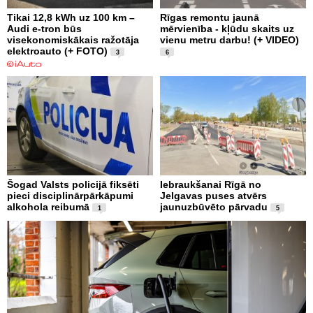
Tikai 12,8 kWh uz 100 km –
Rīgas remontu jaunā
Audi e-tron būs
mērvienība - kļūdu skaits uz
visekonomiskākais ražotāja
vienu metru darbu! (+ VIDEO)
elektroauto (+ FOTO)
3
6
Šogad Valsts policijā fiksēti
Iebraukšanai Rīgā no
pieci disciplinārpārkāpumi
Jelgavas puses atvērs
alkohola reibumā
jaunuzbūvēto pārvadu
1
5