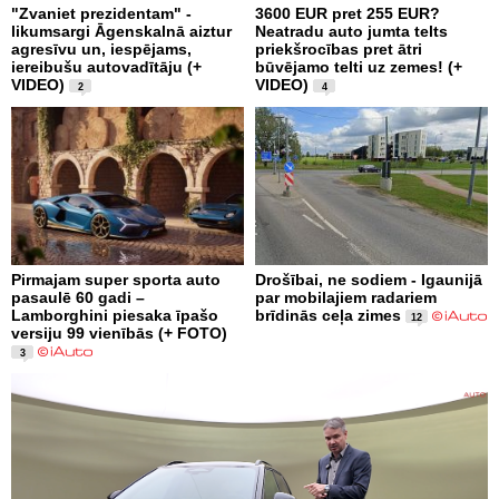
"Zvaniet prezidentam" -
3600 EUR pret 255 EUR?
likumsargi Āgenskalnā aiztur
Neatradu auto jumta telts
agresīvu un, iespējams,
priekšrocības pret ātri
iereibušu autovadītāju (+
būvējamo telti uz zemes! (+
VIDEO)
VIDEO)
2
4
Pirmajam super sporta auto
Drošībai, ne sodiem - Igaunijā
pasaulē 60 gadi –
par mobilajiem radariem
Lamborghini piesaka īpašo
brīdinās ceļa zimes
12
versiju 99 vienībās (+ FOTO)
3