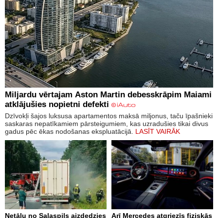
Miljardu vērtajam Aston Martin debesskrāpim Maiami
atklājušies nopietni defekti
Dzīvokļi šajos luksusa apartamentos maksā miljonus, taču īpašnieki
saskaras nepatīkamiem pārsteigumiem, kas uzradušies tikai divus
gadus pēc ēkas nodošanas ekspluatācijā.
LASĪT VAIRĀK
Netālu no Salaspils aizdedzies
Arī Mercedes atgriezīs fiziskās