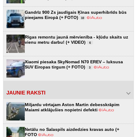
Gandrīz 900 Zs jaudīgais Ķīnas superhibrīds būs
pieejams Eiropā (+ FOTO)
10
Rīgas remontu jaunā mērvienība - kļūdu skaits uz
vienu metru darbu! (+ VIDEO)
6
Xiaomi piesaka SkyNomad N70 EREV – luksusa
SUV Eiropas tirgum (+ FOTO)
3
JAUNIE RAKSTI
Miljardu vērtajam Aston Martin debesskrāpim
Maiami atklājušies nopietni defekti
Netālu no Salaspils aizdedzies kravas auto (+
FOTO