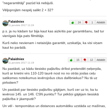
"negarantētāji" pazūd kā nebijuši.
Vēljoprojām nespēj salikt 2 + 32?
Palaidniex
24
1
Atbildēt
11.janvāris 2017 11:24
p.s. ja nu kādam tur bija kaut kas aizkritis par garantēšanu, tad tur
vienīgais bija pats filmētājs.
Kurš neko nevienam i netaisījās garantēt, uzskatīja, ka visi viņam
kaut ko parādā.
Palaidniex
15
12
Atbildēt
11.janvāris 2017 11:19
Nu pastāsti, uz kādu tiesisko paļāvību drīkst pretendēt ņeķerpila,
kurš ar krietni virs 110-120 taurē nost no no otrās joslas ceļu
satiksmes noteikumus ievērojošus citus dalībniekus? Nu tā uz
pirkstiem?
Un pastāsti par tiesisko paļāvību gājējam, kurš cer uz to, ka tu
ievērosi 145. un 146. CSN punktu? Tur pēkšņi gājējam tiesiskā
paļāvība ir jāamputē?
Un vēl - tempomātus un distances automātiku uzstāda uz mašīnas,