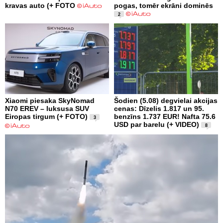
kravas auto (+ FOTO
pogas, tomēr ekrāni dominēs
2
Xiaomi piesaka SkyNomad
Šodien (5.08) degvielai akcijas
N70 EREV – luksusa SUV
cenas: Dīzelis 1.817 un 95.
Eiropas tirgum (+ FOTO)
benzīns 1.737 EUR! Nafta 75.6
3
USD par barelu (+ VIDEO)
8