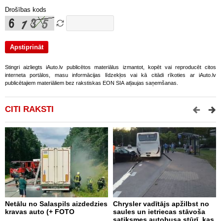
Drošības kods
Stingri aizliegts iAuto.lv publicētos materiālus izmantot, kopēt vai reproducēt citos
interneta portālos, masu informācijas līdzekļos vai kā citādi rīkoties ar iAuto.lv
publicētajiem materiāliem bez rakstiskas EON SIA atļaujas saņemšanas.
CITI RAKSTI
Netālu no Salaspils aizdedzies
Chrysler vadītājs apžilbst no
P
kravas auto (+ FOTO
saules un ietriecas stāvoša
v
satiksmes autobusa stūrī, kas