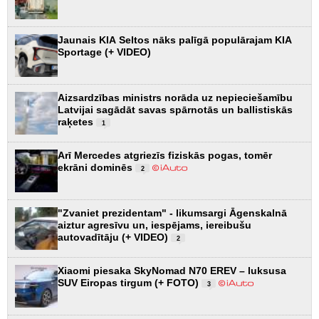
Jaunais KIA Seltos nāks palīgā populārajam KIA
Sportage (+ VIDEO)
Aizsardzības ministrs norāda uz nepieciešamību
Latvijai sagādāt savas spārnotās un ballistiskās
raķetes
1
Arī Mercedes atgriezīs fiziskās pogas, tomēr
ekrāni dominēs
2
"Zvaniet prezidentam" - likumsargi Āgenskalnā
aiztur agresīvu un, iespējams, iereibušu
autovadītāju (+ VIDEO)
2
Xiaomi piesaka SkyNomad N70 EREV – luksusa
SUV Eiropas tirgum (+ FOTO)
3