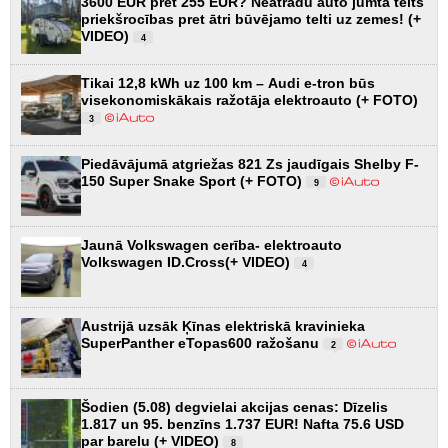
3600 EUR pret 255 EUR? Neatradu auto jumta telts
priekšrocības pret ātri būvējamo telti uz zemes! (+
VIDEO)
4
Tikai 12,8 kWh uz 100 km – Audi e-tron būs
visekonomiskākais ražotāja elektroauto (+ FOTO)
3
Piedāvājumā atgriežas 821 Zs jaudīgais Shelby F-
150 Super Snake Sport (+ FOTO)
9
Jaunā Volkswagen cerība- elektroauto
Volkswagen ID.Cross(+ VIDEO)
4
Austrijā uzsāk Ķīnas elektriskā kravinieka
SuperPanther eTopas600 ražošanu
2
Šodien (5.08) degvielai akcijas cenas: Dīzelis
1.817 un 95. benzīns 1.737 EUR! Nafta 75.6 USD
par barelu (+ VIDEO)
8