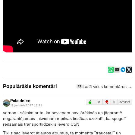
Populārākie komentāri
Lasīt visus komentārus →
29
Palaidniex
28
5
Atbildēt
11.janvāris 2017 11:21
vernon - sāksim ar to, ka nevienam nav jārēķinās un jāgarantē
negarantējamais - ikvienam ir pilnas tiesības uzskatīt, ka spogulī
redzamais transportlīdzeklis ievēro CSN
Tiklīz sāc ievērot atļautos ātrumus, tā momentā "traucētāji" un