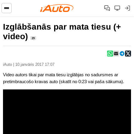
Izglābšanās par mata tiesu (+
video)
29
iAuto | 10.janvāris 2017 17:07
Video autors tikai par mata tiesu izglābjas no sadursmes ar
pretimbraucošo kravas auto (skatīt no 0:23 vai paša sākuma).