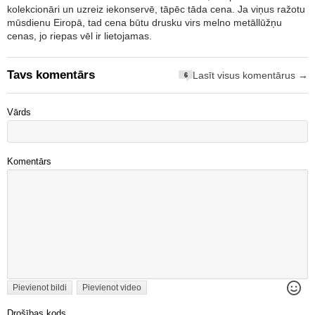
kolekcionāri un uzreiz iekonservē, tāpēc tāda cena. Ja viņus ražotu
mūsdienu Eiropā, tad cena būtu drusku virs melno metāllūžņu
cenas, jo riepas vēl ir lietojamas.
Tavs komentārs
Lasīt visus komentārus →
6
Vārds
Komentārs
Pievienot bildi
Pievienot video
Drošības kods