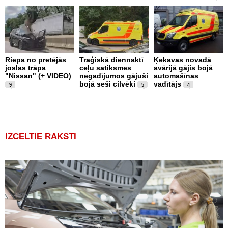
Riepa no pretējās
Traģiskā diennaktī
Ķekavas novadā
R
joslas trāpa
ceļu satiksmes
avārijā gājis bojā
l
"Nissan" (+ VIDEO)
negadījumos gājuši
automašīnas
"
bojā seši cilvēki
vadītājs
a
9
5
4
IZCELTIE RAKSTI