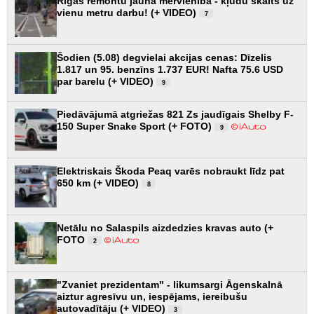
Rīgas remontu jaunā mērvienība - kļūdu skaits uz
vienu metru darbu! (+ VIDEO)
7
Šodien (5.08) degvielai akcijas cenas: Dīzelis
1.817 un 95. benzīns 1.737 EUR! Nafta 75.6 USD
par barelu (+ VIDEO)
9
Piedāvājumā atgriežas 821 Zs jaudīgais Shelby F-
150 Super Snake Sport (+ FOTO)
9
Elektriskais Škoda Peaq varēs nobraukt līdz pat
650 km (+ VIDEO)
8
Netālu no Salaspils aizdedzies kravas auto (+
FOTO
2
"Zvaniet prezidentam" - likumsargi Āgenskalnā
aiztur agresīvu un, iespējams, iereibušu
autovadītāju (+ VIDEO)
3