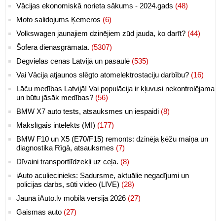
Vācijas ekonomiskā norieta sākums - 2024.gads
(48)
Moto salidojums Ķemeros
(6)
Volkswagen jaunajiem dzinējiem zūd jauda, ko darīt?
(44)
Šofera dienasgrāmata.
(5307)
Degvielas cenas Latvijā un pasaulē
(535)
Vai Vācija atjaunos slēgto atomelektrostaciju darbību?
(16)
Lāču medības Latvijā! Vai populācija ir kļuvusi nekontrolējama
un būtu jāsāk medības?
(56)
BMW X7 auto tests, atsauksmes un iespaidi
(8)
Makslīgais intelekts (MI)
(177)
BMW F10 un X5 (E70/F15) remonts: dzinēja ķēžu maiņa un
diagnostika Rīgā, atsauksmes
(7)
Dīvaini transportlīdzekļi uz ceļa.
(8)
iAuto aculiecinieks: Sadursme, aktuālie negadījumi un
policijas darbs, sūti video (LIVE)
(28)
Jaunā iAuto.lv mobilā versija 2026
(27)
Gaismas auto
(27)