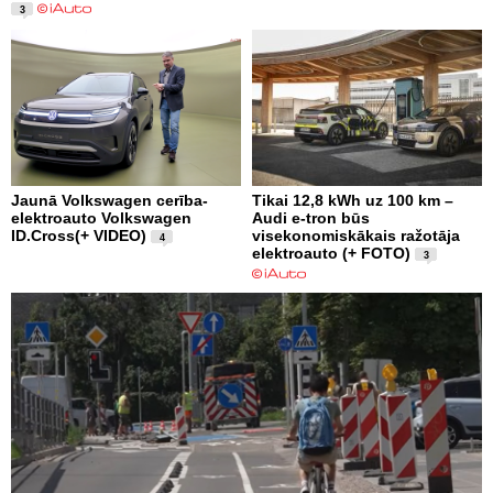
3
Jaunā Volkswagen cerība-
Tikai 12,8 kWh uz 100 km –
elektroauto Volkswagen
Audi e-tron būs
ID.Cross(+ VIDEO)
visekonomiskākais ražotāja
4
elektroauto (+ FOTO)
3