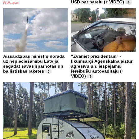
USD par barelu (+ VIDEO)
9
Aizsardzības ministrs norāda
"Zvaniet prezidentam" -
uz nepieciešamību Latvijai
likumsargi Āgenskalnā aiztur
sagādāt savas spārnotās un
agresīvu un, iespējams,
ballistiskās raķetes
iereibušu autovadītāju (+
5
VIDEO)
3