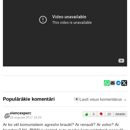
Populārākie komentāri
Lasīt visus komentārus →
6
viencexperc
6
10
Atbildēt
26.augusts 2017 10:26
Ar ko vēl komunistiem agresīvi braukt? Ar renault? Ar volvo? Ar