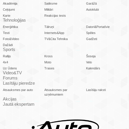
Akadēmija
Satiksme
Garāžā
Ceļojumi
Militāri
Autoklubi
Karte
Reakcijas tests
Tehnoloģijas
Enerģētika
Tālruņi
Datori&Portatīvie
Testi
Internets&App
Spēles
Foto&Video
TV&Cita Tehnika
Gadžeti
Dažādi
Sports
Rallijs
Kross
Šoseja
4x4
Moto
Velo
Uz Ūdens
Trases
Kalendārs
Video&TV
Forums
Lasītāju pieredze
Atsauksmes par auto
Atsauksmes par
Lasītāju raksti
uzņēmumiem
Akcijas
Jautā ekspertam