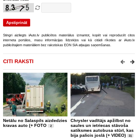
Stingri aizliegts iAuto.lv publicētos materiālus izmantot, kopēt vai reproducēt citos
interneta portālos, masu informācijas līdzekļos vai kā citādi rīkoties ar iAuto.lv
publicētajiem materiāliem bez rakstiskas EON SIA atļaujas saņemšanas.
CITI RAKSTI
Netālu no Salaspils aizdedzies
Chrysler vadītājs apžilbst no
P
kravas auto (+ FOTO
saules un ietriecas stāvoša
v
2
satiksmes autobusa stūrī, kas
bija palicis joslā (+ VIDEO)
31