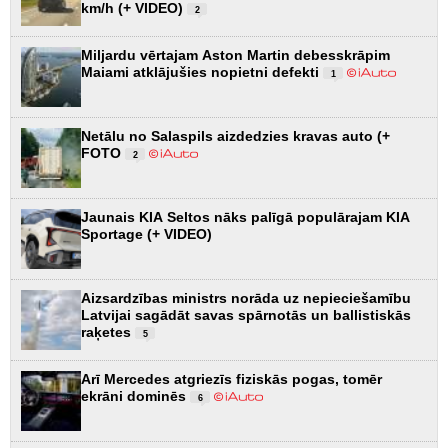
km/h (+ VIDEO)
2
Miljardu vērtajam Aston Martin debesskrāpim
Maiami atklājušies nopietni defekti
1
Netālu no Salaspils aizdedzies kravas auto (+
FOTO
2
Jaunais KIA Seltos nāks palīgā populārajam KIA
Sportage (+ VIDEO)
Aizsardzības ministrs norāda uz nepieciešamību
Latvijai sagādāt savas spārnotās un ballistiskās
raķetes
5
Arī Mercedes atgriezīs fiziskās pogas, tomēr
ekrāni dominēs
6