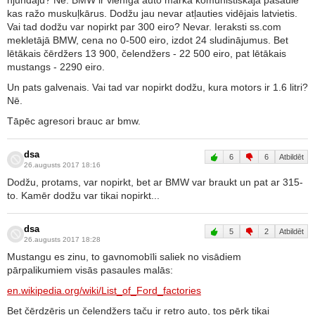
hjundaju? Nē. BMW ir vienīgā auto marka komunistiskajā pasaulē
kas ražo muskuļkārus. Dodžu jau nevar atļauties vidējais latvietis.
Vai tad dodžu var nopirkt par 300 eiro? Nevar. Ieraksti ss.com
mekletājā BMW, cena no 0-500 eiro, izdot 24 sludinājumus. Bet
lētākais čērdžers 13 900, čelendžers - 22 500 eiro, pat lētākais
mustangs - 2290 eiro.
Un pats galvenais. Vai tad var nopirkt dodžu, kura motors ir 1.6 litri?
Nē.
Tāpēc agresori brauc ar bmw.
dsa
6
6
Atbildēt
26.augusts 2017 18:16
Dodžu, protams, var nopirkt, bet ar BMW var braukt un pat ar 315-
to. Kamēr dodžu var tikai nopirkt...
dsa
5
2
Atbildēt
26.augusts 2017 18:28
Mustangu es zinu, to gavnomobīli saliek no visādiem
pārpalikumiem visās pasaules malās:
en.wikipedia.org/wiki/List_of_Ford_factories
Bet čērdzēris un čelendžers taču ir retro auto, tos pērk tikai