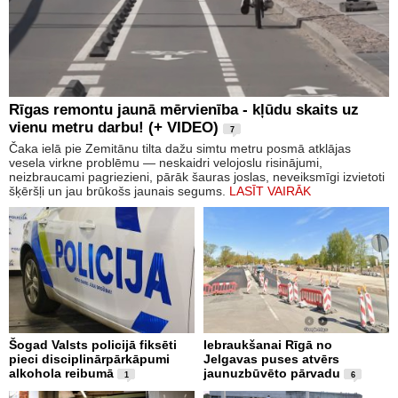
Rīgas remontu jaunā mērvienība - kļūdu skaits uz
vienu metru darbu! (+ VIDEO)
7
Čaka ielā pie Zemitānu tilta dažu simtu metru posmā atklājas
vesela virkne problēmu — neskaidri velojoslu risinājumi,
neizbraucami pagriezieni, pārāk šauras joslas, neveiksmīgi izvietoti
šķēršļi un jau brūkošs jaunais segums.
LASĪT VAIRĀK
Šogad Valsts policijā fiksēti
Iebraukšanai Rīgā no
pieci disciplinārpārkāpumi
Jelgavas puses atvērs
alkohola reibumā
jaunuzbūvēto pārvadu
1
6