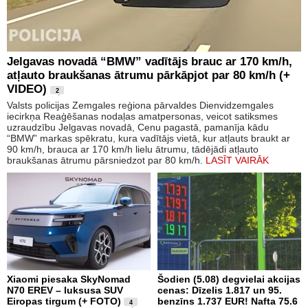
Jelgavas novadā “BMW” vadītājs brauc ar 170 km/h,
atļauto braukšanas ātrumu pārkāpjot par 80 km/h (+
VIDEO)
2
Valsts policijas Zemgales reģiona pārvaldes Dienvidzemgales
iecirkņa Reaģēšanas nodaļas amatpersonas, veicot satiksmes
uzraudzību Jelgavas novadā, Cenu pagastā, pamanīja kādu
“BMW” markas spēkratu, kura vadītājs vietā, kur atļauts braukt ar
90 km/h, brauca ar 170 km/h lielu ātrumu, tādējādi atļauto
braukšanas ātrumu pārsniedzot par 80 km/h.
LASĪT VAIRĀK
Xiaomi piesaka SkyNomad
Šodien (5.08) degvielai akcijas
N70 EREV – luksusa SUV
cenas: Dīzelis 1.817 un 95.
Eiropas tirgum (+ FOTO)
benzīns 1.737 EUR! Nafta 75.6
4