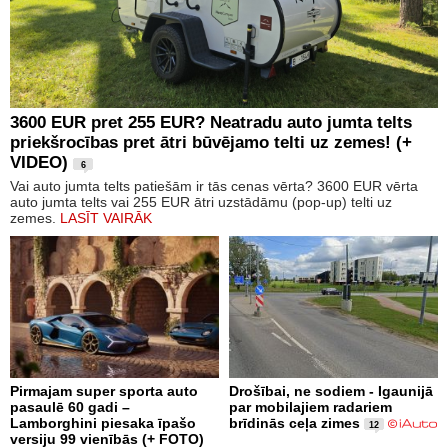
3600 EUR pret 255 EUR? Neatradu auto jumta telts
priekšrocības pret ātri būvējamo telti uz zemes! (+
VIDEO)
6
Vai auto jumta telts patiešām ir tās cenas vērta? 3600 EUR vērta
auto jumta telts vai 255 EUR ātri uzstādāmu (pop-up) telti uz
zemes.
LASĪT VAIRĀK
Pirmajam super sporta auto
Drošībai, ne sodiem - Igaunijā
pasaulē 60 gadi –
par mobilajiem radariem
Lamborghini piesaka īpašo
brīdinās ceļa zimes
12
versiju 99 vienībās (+ FOTO)