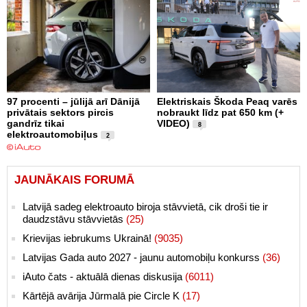
97 procenti – jūlijā arī Dānijā
Elektriskais Škoda Peaq varēs
privātais sektors pircis
nobraukt līdz pat 650 km (+
gandrīz tikai
VIDEO)
8
elektroautomobiļus
2
JAUNĀKAIS FORUMĀ
Latvijā sadeg elektroauto biroja stāvvietā, cik droši tie ir
daudzstāvu stāvvietās
(25)
Krievijas iebrukums Ukrainā!
(9035)
Latvijas Gada auto 2027 - jaunu automobiļu konkurss
(36)
iAuto čats - aktuālā dienas diskusija
(6011)
Kārtējā avārija Jūrmalā pie Circle K
(17)