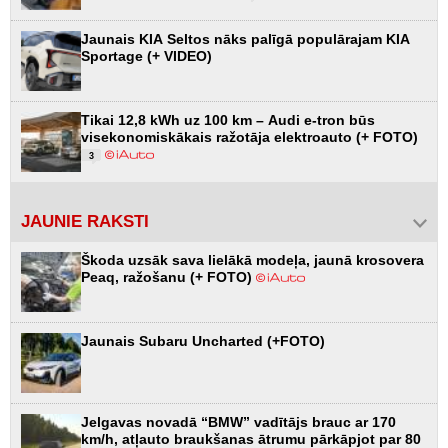
Jaunais KIA Seltos nāks palīgā populārajam KIA
Sportage (+ VIDEO)
Tikai 12,8 kWh uz 100 km – Audi e-tron būs
visekonomiskākais ražotāja elektroauto (+ FOTO)
3
JAUNIE RAKSTI
Škoda uzsāk sava lielākā modeļa, jaunā krosovera
Peaq, ražošanu (+ FOTO)
Jaunais Subaru Uncharted (+FOTO)
Jelgavas novadā “BMW” vadītājs brauc ar 170
km/h, atļauto braukšanas ātrumu pārkāpjot par 80