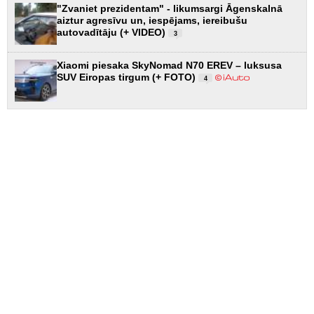
"Zvaniet prezidentam" - likumsargi Āgenskalnā
aiztur agresīvu un, iespējams, iereibušu
autovadītāju (+ VIDEO)
3
Xiaomi piesaka SkyNomad N70 EREV – luksusa
SUV Eiropas tirgum (+ FOTO)
4