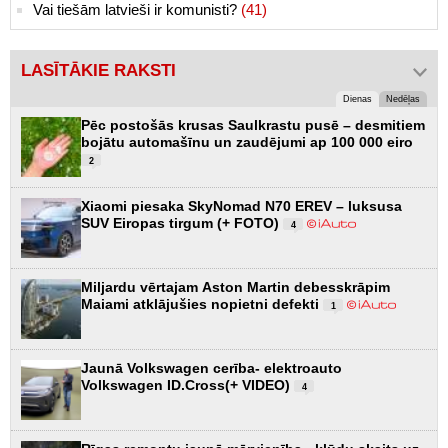
Vai tiešām latvieši ir komunisti?
(41)
LASĪTĀKIE RAKSTI
Dienas
Nedēļas
Pēc postošās krusas Saulkrastu pusē – desmitiem
bojātu automašīnu un zaudējumi ap 100 000 eiro
2
Xiaomi piesaka SkyNomad N70 EREV – luksusa
SUV Eiropas tirgum (+ FOTO)
4
Miljardu vērtajam Aston Martin debesskrāpim
Maiami atklājušies nopietni defekti
1
Jaunā Volkswagen cerība- elektroauto
Volkswagen ID.Cross(+ VIDEO)
4