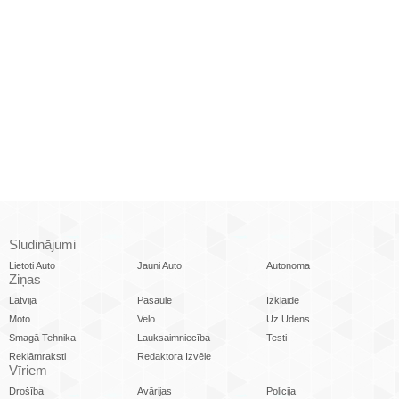
Sludinājumi
Lietoti Auto
Jauni Auto
Autonoma
Ziņas
Latvijā
Pasaulē
Izklaide
Moto
Velo
Uz Ūdens
Smagā Tehnika
Lauksaimniecība
Testi
Reklāmraksti
Redaktora Izvēle
Vīriem
Drošība
Avārijas
Policija