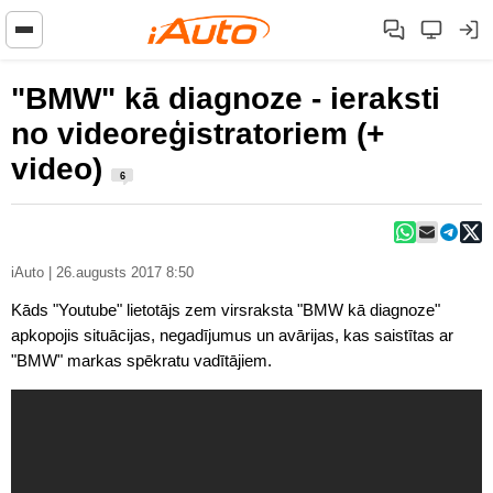
"BMW" kā diagnoze - ieraksti
no videoreģistratoriem (+
video)
6
iAuto | 26.augusts 2017 8:50
Kāds "Youtube" lietotājs zem virsraksta "BMW kā diagnoze"
apkopojis situācijas, negadījumus un avārijas, kas saistītas ar
"BMW" markas spēkratu vadītājiem.