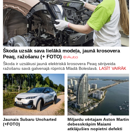
Škoda uzsāk sava lielākā modeļa, jaunā krosovera
Peaq, ražošanu (+ FOTO)
Škoda ir uzsākusi jaunā elektriskā krosovera Peaq sērijveida
ražošanu savā galvenajā rūpnīcā Mladā Boleslavā.
LASĪT VAIRĀK
Jaunais Subaru Uncharted
Miljardu vērtajam Aston Martin
(+FOTO)
debesskrāpim Maiami
atklājušies nopietni defekti