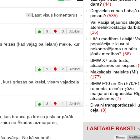
darīt?
(44)
Degvielas cenas Latvijā 
Lasīt visus komentārus →
pasaulē
(535)
7
Vai Vācija atjaunos slēgt
atomelektrostaciju darbī
9
3
Atbildēt
(16)
Lāču medības Latvijā! Va
populācija ir kļuvusi
dās reizēs (kad vajag pa lielam) meklē, kur
nekontrolējama un būtu
jāsāk medības?
(56)
BMW X7 auto tests,
atsauksmes un iespaidi
(
9
2
Atbildēt
Makslīgais intelekts (MI)
(177)
, kurš griezās pa kreisi, visam vajadzēja
BMW F10 un X5 (E70/F1
remonts: dzinēja ķēžu
maiņa un diagnostika Rī
atsauksmes
(7)
3
1
Atbildēt
Dīvaini transportlīdzekļi 
ceļa.
(8)
a, kas brauca pa kreiso joslu ar pārāk
iznira no Škodas aizmugures,
LASĪTĀKIE RAKSTI
ša avārija. Nu kā vienmēr...
Dienas
Nedēļas