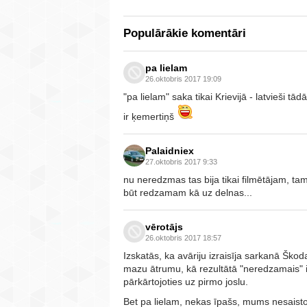
Populārākie komentāri
pa lielam
26.oktobris 2017 19:09
"pa lielam" saka tikai Krievijā - latvieši tā
ir ķemertiņš
Palaidniex
27.oktobris 2017 9:33
nu neredzmas tas bija tikai filmētājam, tam
būt redzamam kā uz delnas...
vērotājs
26.oktobris 2017 18:57
Izskatās, ka avāriju izraisīja sarkanā Škod
mazu ātrumu, kā rezultātā "neredzamais" 
pārkārtojoties uz pirmo joslu.
Bet pa lielam, nekas īpašs, mums nesaisto