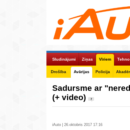
Sludinājumi
Ziņas
Vīriem
Tehno
Drošība
Avārijas
Policija
Akadēm
Sadursme ar "nered
(+ video)
7
iAuto | 26.oktobris 2017 17:16