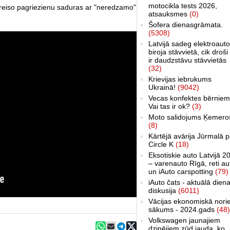
motocikla tests 2026,
 kreiso pagriezienu saduras ar "neredzamo"
atsauksmes
(0)
Šofera dienasgrāmata.
(5308)
Latvijā sadeg elektroauto
biroja stāvvietā, cik droši 
ir daudzstāvu stāvvietās
(32)
Krievijas iebrukums
Ukrainā!
(9042)
Vecas konfektes bērniem
Vai tas ir ok?
(3)
Moto salidojums Ķemero
(8)
Kārtējā avārija Jūrmalā p
Circle K
(18)
Eksotiskie auto Latvijā 2
– varenauto Rīgā, reti au
un iAuto carspotting
(79)
iAuto čats - aktuālā dien
diskusija
(6011)
Vācijas ekonomiskā nori
sākums - 2024.gads
(48)
Volkswagen jaunajiem
dzinējiem zūd jauda, ko