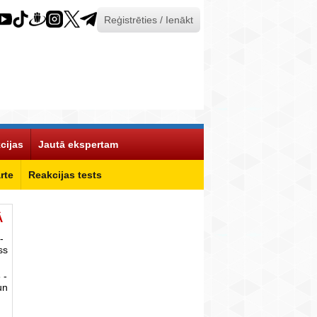
Reģistrēties / Ienākt
cijas
Jautā ekspertam
rte
Reakcijas tests
Ā
-
ss
 -
un