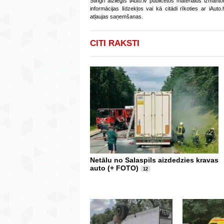
Stingri aizliegts iAuto.lv publicētos materiālus izmant
informācijas līdzekļos vai kā citādi rīkoties ar iAut
atļaujas saņemšanas.
CITI RAKSTI
Netālu no Salaspils aizdedzies kravas
auto (+ FOTO)
12