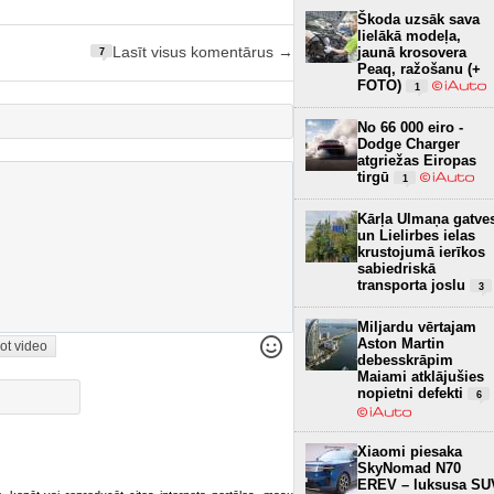
Škoda uzsāk sava
lielākā modeļa,
jaunā krosovera
Lasīt visus komentārus →
7
Peaq, ražošanu (+
FOTO)
1
No 66 000 eiro -
Dodge Charger
atgriežas Eiropas
tirgū
1
Kārļa Ulmaņa gatve
un Lielirbes ielas
krustojumā ierīkos
sabiedriskā
transporta joslu
3
Miljardu vērtajam
Aston Martin
ot video
debesskrāpim
Maiami atklājušies
nopietni defekti
6
Xiaomi piesaka
SkyNomad N70
EREV – luksusa SU