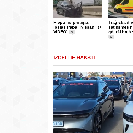
Riepa no pretējās
Traģiskā die
joslas trāpa "Nissan" (+
satiksmes 
VIDEO)
gājuši bojā 
9
5
IZCELTIE RAKSTI