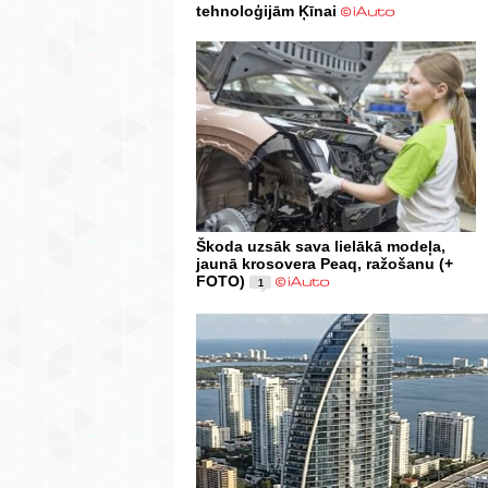
tehnoloģijām Ķīnai
Škoda uzsāk sava lielākā modeļa,
jaunā krosovera Peaq, ražošanu (+
FOTO)
1