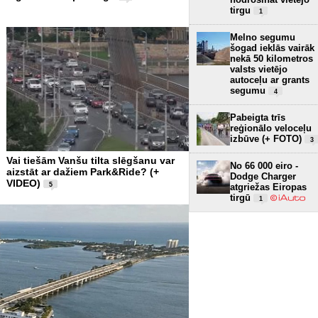
tirgu
1
Melno segumu
šogad ieklās vairāk
nekā 50 kilometros
valsts vietējo
autoceļu ar grants
segumu
4
Pabeigta trīs
reģionālo veloceļu
izbūve (+ FOTO)
3
Vai tiešām Vanšu tilta slēgšanu var
No 66 000 eiro -
aizstāt ar dažiem Park&Ride? (+
Dodge Charger
VIDEO)
5
atgriežas Eiropas
tirgū
1