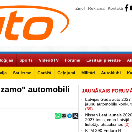
Ziņo!
Reklāma
Kontakti
loģijas
Sports
Video&TV
Forums
Lasītāju pieredze
Ak
ija
Satiksme
Garāžā
Ceļojumi
Militāri
Autoklubi
Ka
zamo" automobili
JAUNĀKAIS FORUM
Latvijas Gada auto 2027 
jaunu automobiļu konkur
(39)
Nissan Leaf jaunais 2026
2027 tests, cena Latvijā 
lietotāju atsauksmes
(0)
KTM 390 Enduro R