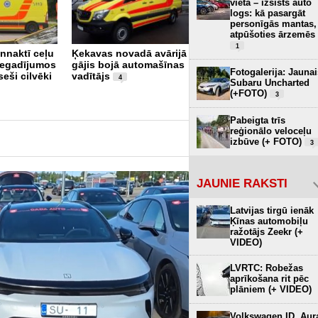
vietā – izsists auto
logs: kā pasargāt
personīgās mantas,
atpūšoties ārzemēs
Rīgā avarējusi luksusa
1
nnaktī ceļu
Ķekavas novadā avārijā
klases "McLaren"
negadījumos
gājis bojā automašīnas
automašīna
1
Fotogalerija: Jaunai
seši cilvēki
vadītājs
4
Subaru Uncharted
(+FOTO)
3
Pabeigta trīs
reģionālo veloceļu
izbūve (+ FOTO)
3
JAUNIE RAKSTI
Latvijas tirgū ienāk
Ķīnas automobiļu
ražotājs Zeekr (+
VIDEO)
LVRTC: Robežas
aprīkošana rit pēc
plāniem (+ VIDEO)
Volkswagen ID. Aur