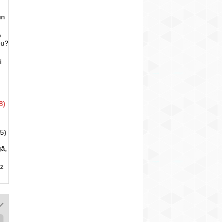
un
o
bu?
i
8)
5)
gā,
uz