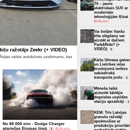
T6 – jauns
elektriskais SUV ar
modernām
tehnoloģijām Ķīnai
Vai tiešām Vanšu
tilta slēgšanu var
aizstāt ar dažiem
Park&Ride? (+
VIDEO)
biļu ražotājs Zeekr (+ VIDEO)
5
īs Āzijas valsts autobūves uzņēmums, kas
Kārļa Ulmaņa gatve
un Lielirbes ielas
krustojumā ierīkos
sabiedriskā
transporta joslu
3
Mēneša laikā
aizturēti kārtējie
degvielas uzpildes
staciju apzadzēji
1
KEM: Trīs Latvijas
granulu ražotāji
apņēmušies ar
No 66 000 eiro - Dodge Charger
produkciju prioritār
atgriežas Eiropas tirgū
1
nodrošināt vietējo