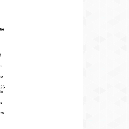
tie
!
s
ie
026
to
as
eta