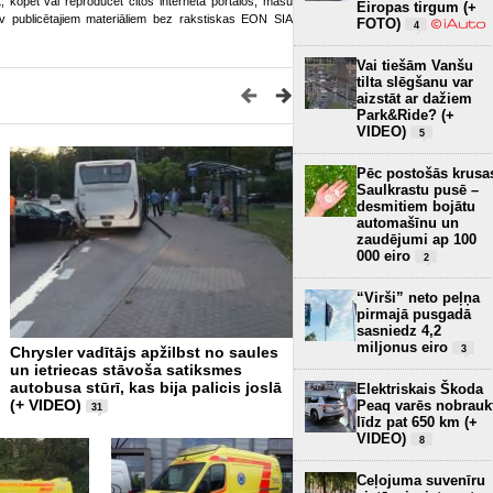
ot, kopēt vai reproducēt citos interneta portālos, masu
Eiropas tirgum (+
o.lv publicētajiem materiāliem bez rakstiskas EON SIA
FOTO)
4
Vai tiešām Vanšu
tilta slēgšanu var
aizstāt ar dažiem
Park&Ride? (+
VIDEO)
5
Pēc postošās krusa
Saulkrastu pusē –
desmitiem bojātu
automašīnu un
zaudējumi ap 100
000 eiro
2
“Virši” neto peļņa
pirmajā pusgadā
sasniedz 4,2
miljonus eiro
3
Chrysler vadītājs apžilbst no saules
Pēc iebraukšanas upē miri
un ietriecas stāvoša satiksmes
velosipēdists
1
autobusa stūrī, kas bija palicis joslā
Elektriskais Škoda
(+ VIDEO)
Peaq varēs nobrauk
31
līdz pat 650 km (+
VIDEO)
8
Ceļojuma suvenīru