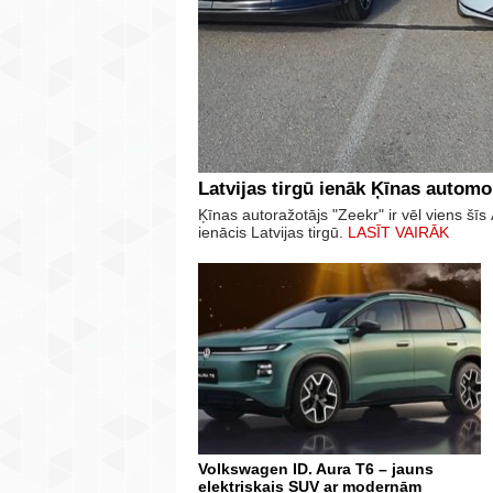
Latvijas tirgū ienāk Ķīnas automo
Ķīnas autoražotājs "Zeekr" ir vēl viens š
ienācis Latvijas tirgū.
LASĪT VAIRĀK
Volkswagen ID. Aura T6 – jauns
elektriskais SUV ar modernām