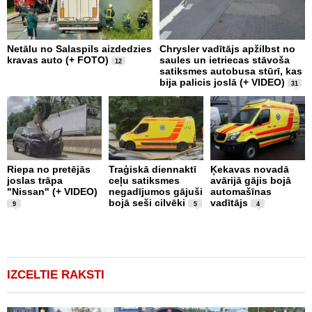
Netālu no Salaspils aizdedzies
Chrysler vadītājs apžilbst no
P
kravas auto (+ FOTO)
saules un ietriecas stāvoša
v
12
satiksmes autobusa stūrī, kas
bija palicis joslā (+ VIDEO)
31
Riepa no pretējās
Traģiskā diennaktī
Ķekavas novadā
R
joslas trāpa
ceļu satiksmes
avārijā gājis bojā
l
"Nissan" (+ VIDEO)
negadījumos gājuši
automašīnas
"
bojā seši cilvēki
vadītājs
a
9
5
4
IZCELTIE RAKSTI