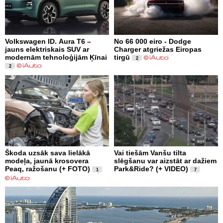
Volkswagen ID. Aura T6 –
No 66 000 eiro - Dodge
jauns elektriskais SUV ar
Charger atgriežas Eiropas
modernām tehnoloģijām Ķīnai
tirgū
2
2
Škoda uzsāk sava lielākā
Vai tiešām Vanšu tilta
modeļa, jaunā krosovera
slēgšanu var aizstāt ar dažiem
Peaq, ražošanu (+ FOTO)
Park&Ride? (+ VIDEO)
1
7