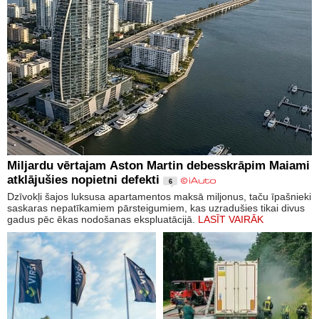
Miljardu vērtajam Aston Martin debesskrāpim Maiami
atklājušies nopietni defekti
6
Dzīvokļi šajos luksusa apartamentos maksā miljonus, taču īpašnieki
saskaras nepatīkamiem pārsteigumiem, kas uzradušies tikai divus
gadus pēc ēkas nodošanas ekspluatācijā.
LASĪT VAIRĀK