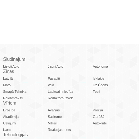
Sludinājumi
Lietoti Auto
Jauni Auto
Autonoma
Ziņas
Latvijā
Pasaulē
Izklaide
Moto
Velo
Uz Ūdens
Smagā Tehnika
Lauksaimniecība
Testi
Reklāmraksti
Redaktora Izvēle
Vīriem
Drošība
Avārijas
Policija
Akadēmija
Satiksme
Garāžā
Ceļojumi
Militāri
Autoklubi
Karte
Reakcijas tests
Tehnoloģijas