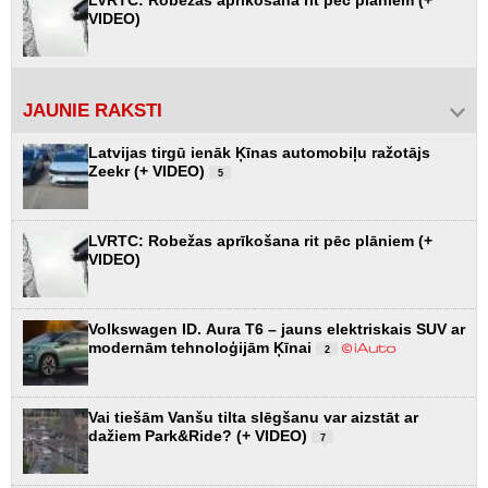
LVRTC: Robežas aprīkošana rit pēc plāniem (+
VIDEO)
JAUNIE RAKSTI
Latvijas tirgū ienāk Ķīnas automobiļu ražotājs
Zeekr (+ VIDEO)
5
LVRTC: Robežas aprīkošana rit pēc plāniem (+
VIDEO)
Volkswagen ID. Aura T6 – jauns elektriskais SUV ar
modernām tehnoloģijām Ķīnai
2
Vai tiešām Vanšu tilta slēgšanu var aizstāt ar
dažiem Park&Ride? (+ VIDEO)
7