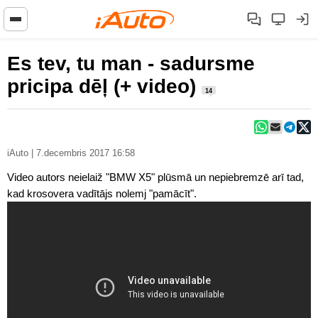
Es tev, tu man - sadursme
pricipa dēļ (+ video)
14
iAuto | 7.decembris 2017 16:58
Video autors neielaiž "BMW X5" plūsmā un nepiebremzē arī tad,
kad krosovera vadītājs nolemj "pamācīt".