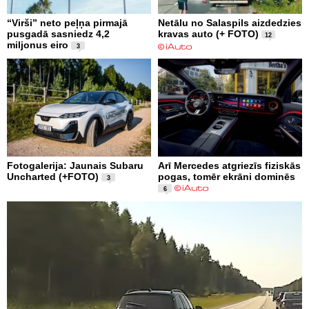
“Virši” neto peļņa pirmajā
Netālu no Salaspils aizdedzies
pusgadā sasniedz 4,2
kravas auto (+ FOTO)
12
miljonus eiro
3
Fotogalerija: Jaunais Subaru
Arī Mercedes atgriezīs fiziskās
Uncharted (+FOTO)
pogas, tomēr ekrāni dominēs
3
6