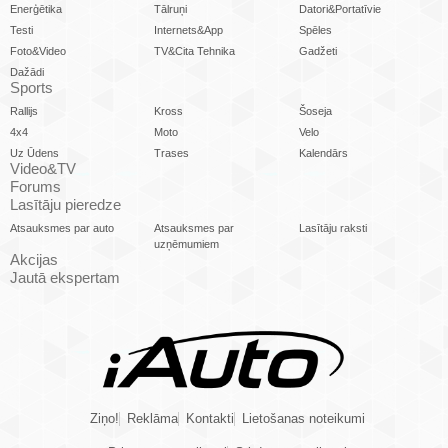
Enerģētika
Tālruņi
Datori&Portatīvie
Testi
Internets&App
Spēles
Foto&Video
TV&Cita Tehnika
Gadžeti
Dažādi
Sports
Rallijs
Kross
Šoseja
4x4
Moto
Velo
Uz Ūdens
Trases
Kalendārs
Video&TV
Forums
Lasītāju pieredze
Atsauksmes par auto
Atsauksmes par
Lasītāju raksti
uzņēmumiem
Akcijas
Jautā ekspertam
Ziņo!
Reklāma
Kontakti
Lietošanas noteikumi