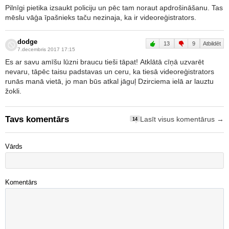
Pilnīgi pietika izsaukt policiju un pēc tam noraut apdrošināšanu. Tas
mēslu vāģa īpašnieks taču nezinaja, ka ir videoreģistrators.
dodge
13
9
Atbildēt
7.decembris 2017 17:15
Es ar savu amīšu lūzni braucu tieši tāpat! Atklātā cīņā uzvarēt
nevaru, tāpēc taisu padstavas un ceru, ka tiesā videoreģistrators
runās manā vietā, jo man būs atkal jāguļ Dzirciema ielā ar lauztu
žokli.
Tavs komentārs
Lasīt visus komentārus →
14
Vārds
Komentārs