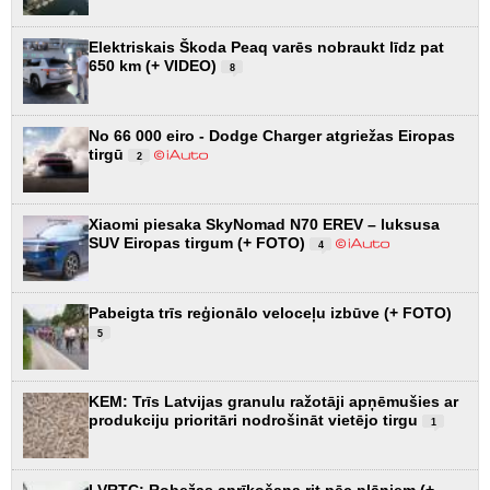
Elektriskais Škoda Peaq varēs nobraukt līdz pat
650 km (+ VIDEO)
8
No 66 000 eiro - Dodge Charger atgriežas Eiropas
tirgū
2
Xiaomi piesaka SkyNomad N70 EREV – luksusa
SUV Eiropas tirgum (+ FOTO)
4
Pabeigta trīs reģionālo veloceļu izbūve (+ FOTO)
5
KEM: Trīs Latvijas granulu ražotāji apņēmušies ar
produkciju prioritāri nodrošināt vietējo tirgu
1