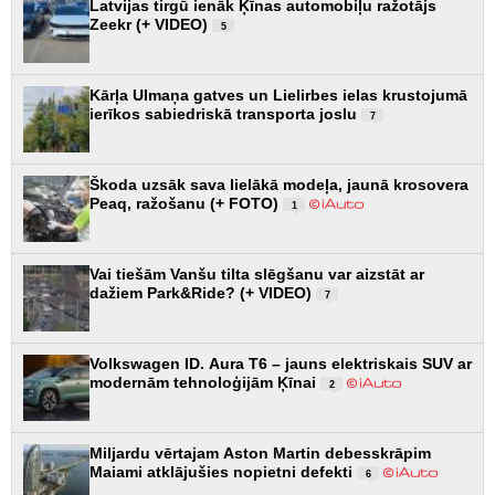
Latvijas tirgū ienāk Ķīnas automobiļu ražotājs
Zeekr (+ VIDEO)
5
Kārļa Ulmaņa gatves un Lielirbes ielas krustojumā
ierīkos sabiedriskā transporta joslu
7
Škoda uzsāk sava lielākā modeļa, jaunā krosovera
Peaq, ražošanu (+ FOTO)
1
Vai tiešām Vanšu tilta slēgšanu var aizstāt ar
dažiem Park&Ride? (+ VIDEO)
7
Volkswagen ID. Aura T6 – jauns elektriskais SUV ar
modernām tehnoloģijām Ķīnai
2
Miljardu vērtajam Aston Martin debesskrāpim
Maiami atklājušies nopietni defekti
6