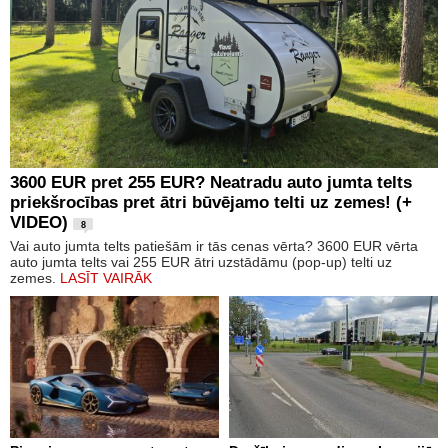
3600 EUR pret 255 EUR? Neatradu auto jumta telts
priekšrocības pret ātri būvējamo telti uz zemes! (+
VIDEO)
8
Vai auto jumta telts patiešām ir tās cenas vērta? 3600 EUR vērta
auto jumta telts vai 255 EUR ātri uzstādāmu (pop-up) telti uz
zemes.
LASĪT VAIRĀK