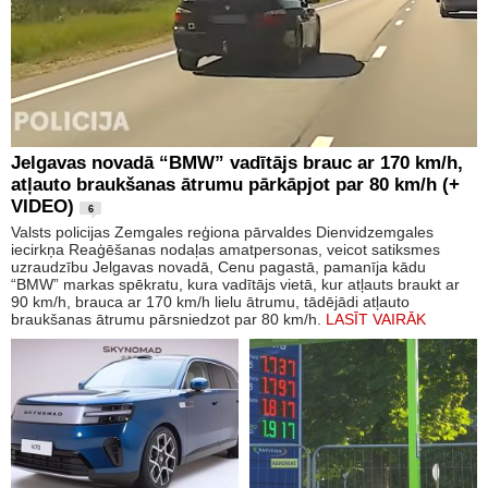
Jelgavas novadā “BMW” vadītājs brauc ar 170 km/h,
atļauto braukšanas ātrumu pārkāpjot par 80 km/h (+
VIDEO)
6
Valsts policijas Zemgales reģiona pārvaldes Dienvidzemgales
iecirkņa Reaģēšanas nodaļas amatpersonas, veicot satiksmes
uzraudzību Jelgavas novadā, Cenu pagastā, pamanīja kādu
“BMW” markas spēkratu, kura vadītājs vietā, kur atļauts braukt ar
90 km/h, brauca ar 170 km/h lielu ātrumu, tādējādi atļauto
braukšanas ātrumu pārsniedzot par 80 km/h.
LASĪT VAIRĀK