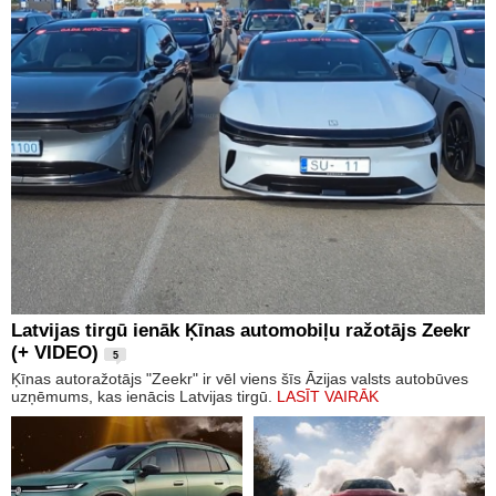
Latvijas tirgū ienāk Ķīnas automobiļu ražotājs Zeekr
(+ VIDEO)
5
Ķīnas autoražotājs "Zeekr" ir vēl viens šīs Āzijas valsts autobūves
uzņēmums, kas ienācis Latvijas tirgū.
LASĪT VAIRĀK