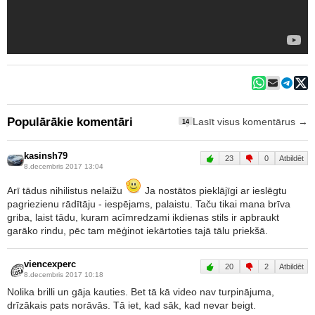
Populārākie komentāri
Lasīt visus komentārus →
14
kasinsh79
23
0
Atbildēt
8.decembris 2017 13:04
Arī tādus nihilistus nelaižu
Ja nostātos pieklājīgi ar ieslēgtu
pagriezienu rādītāju - iespējams, palaistu. Taču tikai mana brīva
griba, laist tādu, kuram acīmredzami ikdienas stils ir apbraukt
garāko rindu, pēc tam mēģinot iekārtoties tajā tālu priekšā.
viencexperc
20
2
Atbildēt
8.decembris 2017 10:18
Nolika brilli un gāja kauties. Bet tā kā video nav turpinājuma,
drīzākais pats norāvās. Tā iet, kad sāk, kad nevar beigt.