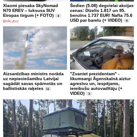
Xiaomi piesaka SkyNomad
Šodien (5.08) degvielai akcijas
N70 EREV – luksusa SUV
cenas: Dīzelis 1.817 un 95.
Eiropas tirgum (+ FOTO)
benzīns 1.737 EUR! Nafta 75.6
4
USD par barelu (+ VIDEO)
9
Aizsardzības ministrs norāda
"Zvaniet prezidentam" -
uz nepieciešamību Latvijai
likumsargi Āgenskalnā aiztur
sagādāt savas spārnotās un
agresīvu un, iespējams,
ballistiskās raķetes
iereibušu autovadītāju (+
11
VIDEO)
3