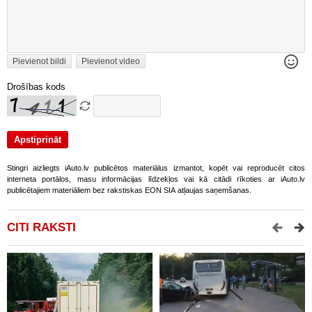
Pievienot bildi
Pievienot video
Drošības kods
Stingri aizliegts iAuto.lv publicētos materiālus izmantot, kopēt vai reproducēt citos
interneta portālos, masu informācijas līdzekļos vai kā citādi rīkoties ar iAuto.lv
publicētajiem materiāliem bez rakstiskas EON SIA atļaujas saņemšanas.
CITI RAKSTI