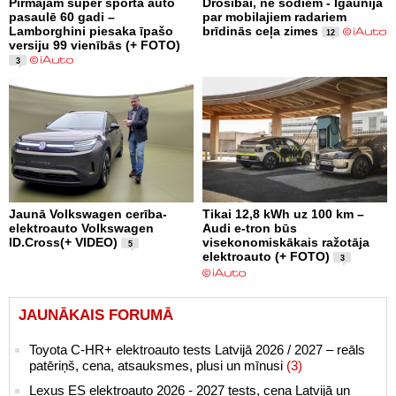
Pirmajam super sporta auto
Drošībai, ne sodiem - Igaunijā
pasaulē 60 gadi –
par mobilajiem radariem
Lamborghini piesaka īpašo
brīdinās ceļa zimes
12
versiju 99 vienībās (+ FOTO)
3
Jaunā Volkswagen cerība-
Tikai 12,8 kWh uz 100 km –
elektroauto Volkswagen
Audi e-tron būs
ID.Cross(+ VIDEO)
visekonomiskākais ražotāja
5
elektroauto (+ FOTO)
3
JAUNĀKAIS FORUMĀ
Toyota C-HR+ elektroauto tests Latvijā 2026 / 2027 – reāls
patēriņš, cena, atsauksmes, plusi un mīnusi
(3)
Lexus ES elektroauto 2026 - 2027 tests, cena Latvijā un