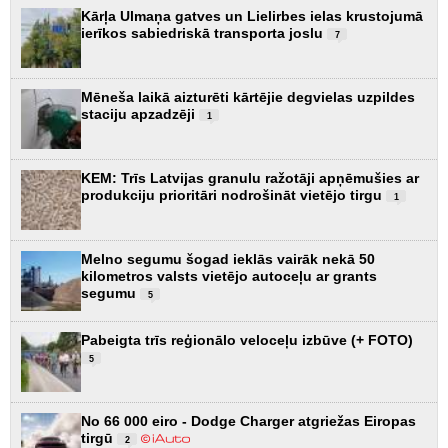
Kārļa Ulmaņa gatves un Lielirbes ielas krustojumā
ierīkos sabiedriskā transporta joslu
7
Mēneša laikā aizturēti kārtējie degvielas uzpildes
staciju apzadzēji
1
KEM: Trīs Latvijas granulu ražotāji apņēmušies ar
produkciju prioritāri nodrošināt vietējo tirgu
1
Melno segumu šogad ieklās vairāk nekā 50
kilometros valsts vietējo autoceļu ar grants
segumu
5
Pabeigta trīs reģionālo veloceļu izbūve (+ FOTO)
5
No 66 000 eiro - Dodge Charger atgriežas Eiropas
tirgū
2