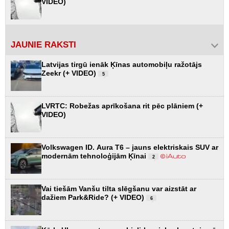
VIDEO)
JAUNIE RAKSTI
Latvijas tirgū ienāk Ķīnas automobiļu ražotājs
Zeekr (+ VIDEO)
5
LVRTC: Robežas aprīkošana rit pēc plāniem (+
VIDEO)
Volkswagen ID. Aura T6 – jauns elektriskais SUV ar
modernām tehnoloģijām Ķīnai
2
Vai tiešām Vanšu tilta slēgšanu var aizstāt ar
dažiem Park&Ride? (+ VIDEO)
6