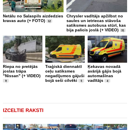
Netālu no Salaspils aizdedzies
Chrysler vadītājs apžilbst no
P
kravas auto (+ FOTO)
saules un ietriecas stāvoša
v
12
satiksmes autobusa stūrī, kas
bija palicis joslā (+ VIDEO)
31
Riepa no pretējās
Traģiskā diennaktī
Ķekavas novadā
R
joslas trāpa
ceļu satiksmes
avārijā gājis bojā
l
"Nissan" (+ VIDEO)
negadījumos gājuši
automašīnas
"
bojā seši cilvēki
vadītājs
a
9
5
4
IZCELTIE RAKSTI