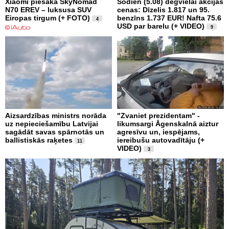
Xiaomi piesaka SkyNomad
Šodien (5.08) degvielai akcijas
N70 EREV – luksusa SUV
cenas: Dīzelis 1.817 un 95.
Eiropas tirgum (+ FOTO)
benzīns 1.737 EUR! Nafta 75.6
4
USD par barelu (+ VIDEO)
9
Aizsardzības ministrs norāda
"Zvaniet prezidentam" -
uz nepieciešamību Latvijai
likumsargi Āgenskalnā aiztur
sagādāt savas spārnotās un
agresīvu un, iespējams,
ballistiskās raķetes
iereibušu autovadītāju (+
11
VIDEO)
3