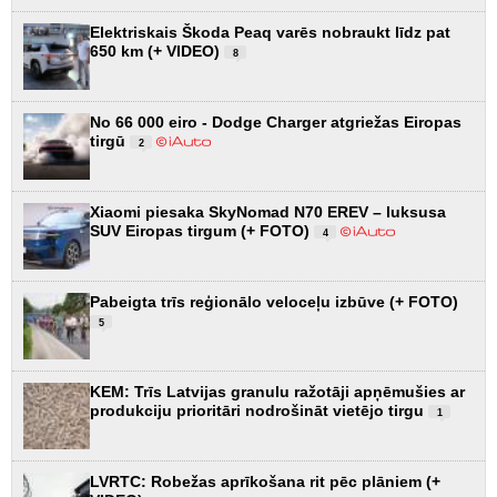
Elektriskais Škoda Peaq varēs nobraukt līdz pat
650 km (+ VIDEO)
8
No 66 000 eiro - Dodge Charger atgriežas Eiropas
tirgū
2
Xiaomi piesaka SkyNomad N70 EREV – luksusa
SUV Eiropas tirgum (+ FOTO)
4
Pabeigta trīs reģionālo veloceļu izbūve (+ FOTO)
5
KEM: Trīs Latvijas granulu ražotāji apņēmušies ar
produkciju prioritāri nodrošināt vietējo tirgu
1
LVRTC: Robežas aprīkošana rit pēc plāniem (+