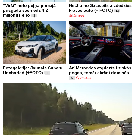
“Virši” neto peļņa pirmajā
Netālu no Salaspils aizdedzies
pusgadā sasniedz 4,2
kravas auto (+ FOTO)
12
miljonus eiro
3
Fotogalerija: Jaunais Subaru
Arī Mercedes atgriezīs fiziskās
Uncharted (+FOTO)
pogas, tomēr ekrāni dominēs
3
6