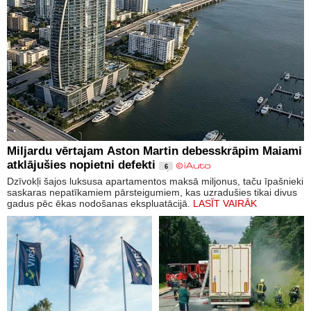
Miljardu vērtajam Aston Martin debesskrāpim Maiami
atklājušies nopietni defekti
6
Dzīvokļi šajos luksusa apartamentos maksā miljonus, taču īpašnieki
saskaras nepatīkamiem pārsteigumiem, kas uzradušies tikai divus
gadus pēc ēkas nodošanas ekspluatācijā.
LASĪT VAIRĀK