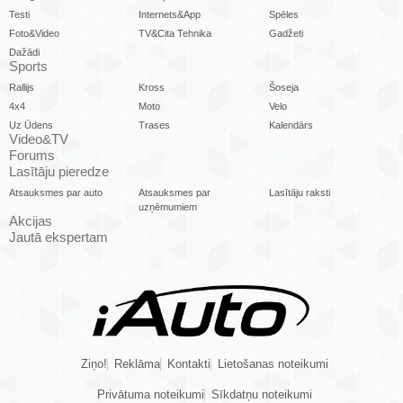
Testi
Internets&App
Spēles
Foto&Video
TV&Cita Tehnika
Gadžeti
Dažādi
Sports
Rallijs
Kross
Šoseja
4x4
Moto
Velo
Uz Ūdens
Trases
Kalendārs
Video&TV
Forums
Lasītāju pieredze
Atsauksmes par auto
Atsauksmes par
Lasītāju raksti
uzņēmumiem
Akcijas
Jautā ekspertam
Ziņo!
Reklāma
Kontakti
Lietošanas noteikumi
Privātuma noteikumi
Sīkdatņu noteikumi