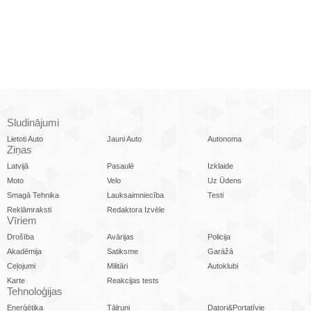
Sludinājumi
Lietoti Auto
Jauni Auto
Autonoma
Ziņas
Latvijā
Pasaulē
Izklaide
Moto
Velo
Uz Ūdens
Smagā Tehnika
Lauksaimniecība
Testi
Reklāmraksti
Redaktora Izvēle
Vīriem
Drošība
Avārijas
Policija
Akadēmija
Satiksme
Garāžā
Ceļojumi
Militāri
Autoklubi
Karte
Reakcijas tests
Tehnoloģijas
Enerģētika
Tālruņi
Datori&Portatīvie