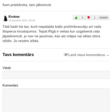
Kam priekšroka, tam jābremzē.
Krotow
3
1
Atbildēt
13.janvāris 2021 19:42
Tādi kadri kā tas, kurš nepalaida balto pretīmbraucēju arī rada
štoperus krustojumos. Tepat Rīgā ir vietas kur uzgalvenā ceļa
jāpiebremzē, jo nav ne jausmas, kas aiz mājas vai sētas stūra
izlīdīs. Jo reizēm izlīda.
Tavs komentārs
Lasīt visus komentārus →
17
Vārds
Komentārs