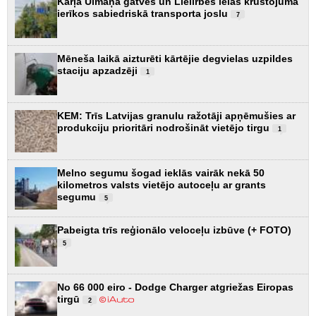
Kārļa Ulmaņa gatves un Lielirbes ielas krustojumā
ierīkos sabiedriskā transporta joslu
7
Mēneša laikā aizturēti kārtējie degvielas uzpildes
staciju apzadzēji
1
KEM: Trīs Latvijas granulu ražotāji apņēmušies ar
produkciju prioritāri nodrošināt vietējo tirgu
1
Melno segumu šogad ieklās vairāk nekā 50
kilometros valsts vietējo autoceļu ar grants
segumu
5
Pabeigta trīs reģionālo veloceļu izbūve (+ FOTO)
5
No 66 000 eiro - Dodge Charger atgriežas Eiropas
tirgū
2