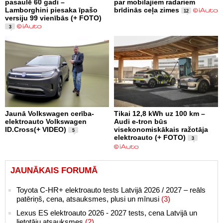
pasaulē 60 gadi –
par mobilajiem radariem
Lamborghini piesaka īpašo
brīdinās ceļa zimes
12
versiju 99 vienībās (+ FOTO)
3
Jaunā Volkswagen cerība-
Tikai 12,8 kWh uz 100 km –
elektroauto Volkswagen
Audi e-tron būs
ID.Cross(+ VIDEO)
visekonomiskākais ražotāja
5
elektroauto (+ FOTO)
3
JAUNĀKAIS FORUMĀ
Toyota C-HR+ elektroauto tests Latvijā 2026 / 2027 – reāls
patēriņš, cena, atsauksmes, plusi un mīnusi
(3)
Lexus ES elektroauto 2026 - 2027 tests, cena Latvijā un
lietotāju atsauksmes
(2)