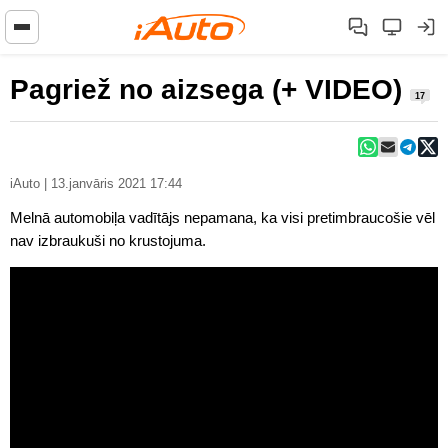
Pagriež no aizsega (+ VIDEO)
17
iAuto | 13.janvāris 2021 17:44
Melnā automobiļa vadītājs nepamana, ka visi pretimbraucošie vēl
nav izbraukuši no krustojuma.