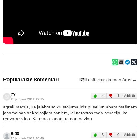
Populārākie komentāri
Lasīt visus komentārus →
17
??
4
1
Atbildēt
13.janvāris 2021 19:15
agrāk mācīja, ka jāiebrauc krustojumā līdz pusei un abām mašīnām
jāsamainās ar kreisajiem sāniem, lai nerastos tāda situācija, kā
redzam video. Kā māca tagad, to gan nezinu
Rr19
3
0
Atbildēt
13.janvāris 2021 18:48