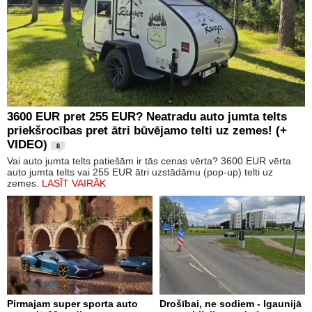
3600 EUR pret 255 EUR? Neatradu auto jumta telts
priekšrocības pret ātri būvējamo telti uz zemes! (+
VIDEO)
8
Vai auto jumta telts patiešām ir tās cenas vērta? 3600 EUR vērta
auto jumta telts vai 255 EUR ātri uzstādāmu (pop-up) telti uz
zemes.
LASĪT VAIRĀK
Pirmajam super sporta auto
Drošībai, ne sodiem - Igaunijā