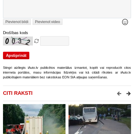
Pievienot bildi
Pievienot video
Drošības kods
Stingri aizliegts iAuto.lv publicētos materiālus izmantot, kopēt vai reproducēt citos
interneta portālos, masu informācijas līdzekļos vai kā citādi rīkoties ar iAuto.lv
publicētajiem materiāliem bez rakstiskas EON SIA atļaujas saņemšanas.
CITI RAKSTI