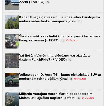
Zeekr (+ VIDEO)
5
Kārļa Ulmaņa gatves un Lielirbes ielas krustojumā
ierīkos sabiedriskā transporta joslu
7
Škoda uzsāk sava lielākā modeļa, jaunā krosovera
Peaq, ražošanu (+ FOTO)
1
Vai tiešām Vanšu tilta slēgšanu var aizstāt ar
dažiem Park&Ride? (+ VIDEO)
6
Volkswagen ID. Aura T6 – jauns elektriskais SUV ar
modernām tehnoloģijām Ķīnai
2
Miljardu vērtajam Aston Martin debesskrāpim
Maiami atklājušies nopietni defekti
6