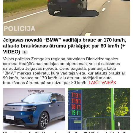
Jelgavas novadā “BMW” vadītājs brauc ar 170 km/h,
atļauto braukšanas ātrumu pārkāpjot par 80 km/h (+
VIDEO)
6
Valsts policijas Zemgales reģiona pārvaldes Dienvidzemgales
iecirkņa Reaģēšanas nodaļas amatpersonas, veicot satiksmes
uzraudzību Jelgavas novadā, Cenu pagastā, pamanīja kādu
“BMW” markas spēkratu, kura vadītājs vietā, kur atļauts braukt ar
90 km/h, brauca ar 170 km/h lielu ātrumu, tādējādi atļauto
braukšanas ātrumu pārsniedzot par 80 km/h.
LASĪT VAIRĀK