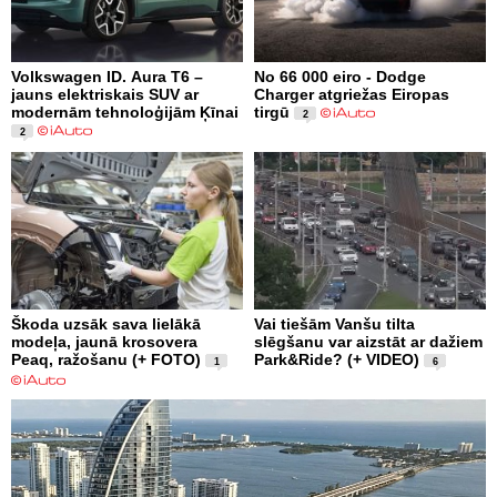
Volkswagen ID. Aura T6 –
No 66 000 eiro - Dodge
jauns elektriskais SUV ar
Charger atgriežas Eiropas
modernām tehnoloģijām Ķīnai
tirgū
2
2
Škoda uzsāk sava lielākā
Vai tiešām Vanšu tilta
modeļa, jaunā krosovera
slēgšanu var aizstāt ar dažiem
Peaq, ražošanu (+ FOTO)
Park&Ride? (+ VIDEO)
1
6