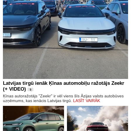
Latvijas tirgū ienāk Ķīnas automobiļu ražotājs Zeekr
(+ VIDEO)
5
Ķīnas autoražotājs "Zeekr" ir vēl viens šīs Āzijas valsts autobūves
uzņēmums, kas ienācis Latvijas tirgū.
LASĪT VAIRĀK