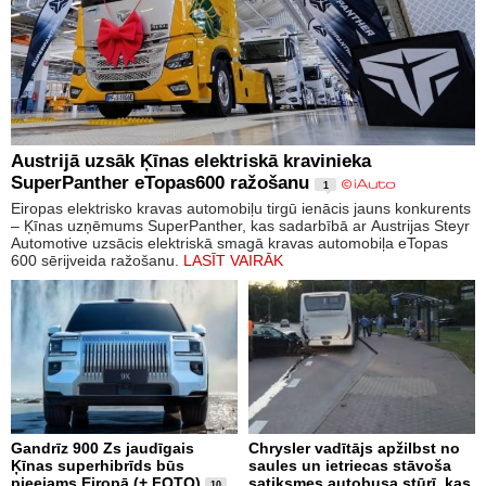
Austrijā uzsāk Ķīnas elektriskā kravinieka
SuperPanther eTopas600 ražošanu
1
Eiropas elektrisko kravas automobiļu tirgū ienācis jauns konkurents
– Ķīnas uzņēmums SuperPanther, kas sadarbībā ar Austrijas Steyr
Automotive uzsācis elektriskā smagā kravas automobiļa eTopas
600 sērijveida ražošanu.
LASĪT VAIRĀK
Gandrīz 900 Zs jaudīgais
Chrysler vadītājs apžilbst no
Ķīnas superhibrīds būs
saules un ietriecas stāvoša
pieejams Eiropā (+ FOTO)
satiksmes autobusa stūrī, kas
10