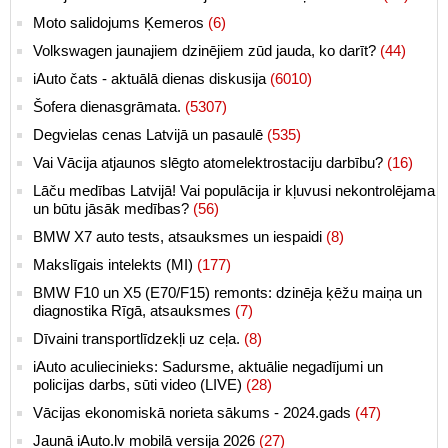
Moto salidojums Ķemeros
(6)
Volkswagen jaunajiem dzinējiem zūd jauda, ko darīt?
(44)
iAuto čats - aktuālā dienas diskusija
(6010)
Šofera dienasgrāmata.
(5307)
Degvielas cenas Latvijā un pasaulē
(535)
Vai Vācija atjaunos slēgto atomelektrostaciju darbību?
(16)
Lāču medības Latvijā! Vai populācija ir kļuvusi nekontrolējama
un būtu jāsāk medības?
(56)
BMW X7 auto tests, atsauksmes un iespaidi
(8)
Makslīgais intelekts (MI)
(177)
BMW F10 un X5 (E70/F15) remonts: dzinēja ķēžu maiņa un
diagnostika Rīgā, atsauksmes
(7)
Dīvaini transportlīdzekļi uz ceļa.
(8)
iAuto aculiecinieks: Sadursme, aktuālie negadījumi un
policijas darbs, sūti video (LIVE)
(28)
Vācijas ekonomiskā norieta sākums - 2024.gads
(47)
Jaunā iAuto.lv mobilā versija 2026
(27)