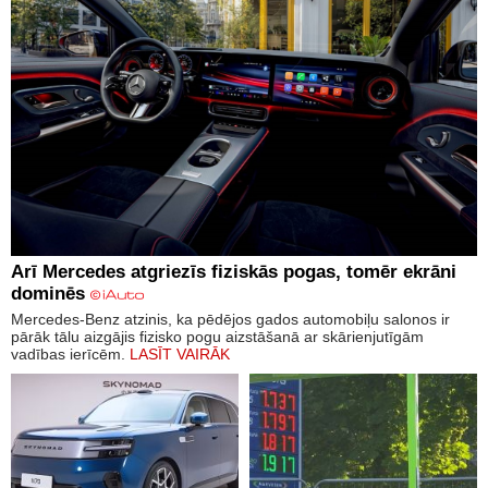
Arī Mercedes atgriezīs fiziskās pogas, tomēr ekrāni
dominēs
Mercedes-Benz atzinis, ka pēdējos gados automobiļu salonos ir
pārāk tālu aizgājis fizisko pogu aizstāšanā ar skārienjutīgām
vadības ierīcēm.
LASĪT VAIRĀK