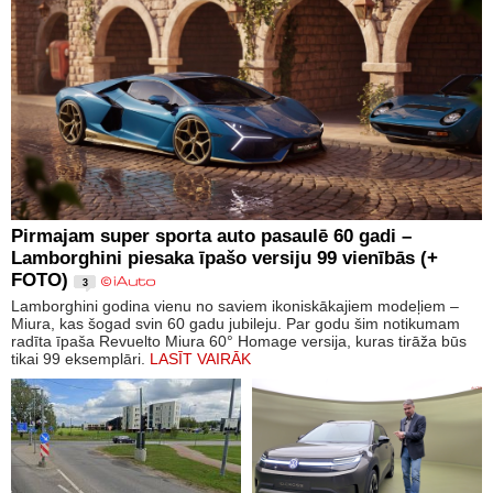
Pirmajam super sporta auto pasaulē 60 gadi –
Lamborghini piesaka īpašo versiju 99 vienībās (+
FOTO)
3
Lamborghini godina vienu no saviem ikoniskākajiem modeļiem –
Miura, kas šogad svin 60 gadu jubileju. Par godu šim notikumam
radīta īpaša Revuelto Miura 60° Homage versija, kuras tirāža būs
tikai 99 eksemplāri.
LASĪT VAIRĀK