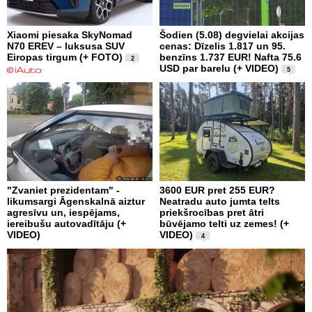
Xiaomi piesaka SkyNomad
Šodien (5.08) degvielai akcijas
N70 EREV – luksusa SUV
cenas: Dīzelis 1.817 un 95.
Eiropas tirgum (+ FOTO)
benzīns 1.737 EUR! Nafta 75.6
2
USD par barelu (+ VIDEO)
5
"Zvaniet prezidentam" -
3600 EUR pret 255 EUR?
likumsargi Āgenskalnā aiztur
Neatradu auto jumta telts
agresīvu un, iespējams,
priekšrocības pret ātri
iereibušu autovadītāju (+
būvējamo telti uz zemes! (+
VIDEO)
VIDEO)
4