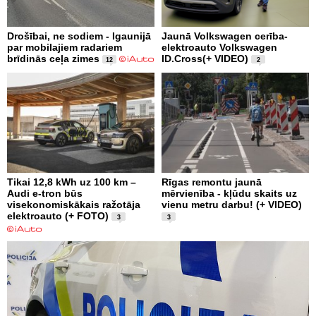
Drošībai, ne sodiem - Igaunijā
Jaunā Volkswagen cerība-
par mobilajiem radariem
elektroauto Volkswagen
brīdinās ceļa zimes
ID.Cross(+ VIDEO)
12
2
Tikai 12,8 kWh uz 100 km –
Rīgas remontu jaunā
Audi e-tron būs
mērvienība - kļūdu skaits uz
visekonomiskākais ražotāja
vienu metru darbu! (+ VIDEO)
elektroauto (+ FOTO)
3
3