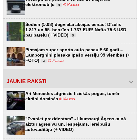
elektromobiļu
9
Šodien (5.08) degvielai akcijas cenas: Dīzelis
1.817 un 95. benzīns 1.737 EUR! Nafta 75.6 USD
par barelu (+ VIDEO)
5
Pirmajam super sporta auto pasaulē 60 gadi –
Lamborghini piesaka īpašo versiju 99 vienībās (+
FOTO)
3
JAUNIE RAKSTI
Arī Mercedes atgriezīs fiziskās pogas, tomēr
ekrāni dominēs
"Zvaniet prezidentam" - likumsargi Āgenskalnā
aiztur agresīvu un, iespējams, iereibušu
autovadītāju (+ VIDEO)