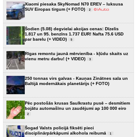
Xiaomi piesaka SkyNomad N70 EREV – luksusa
SUV Eiropas tirgum (+ FOTO)
2
Šodien (5.08) degvielai akcijas cenas: Dīzelis
1.817 un 95. benzīns 1.737 EUR! Nafta 75.6 USD
par barelu (+ VIDEO)
5
Rīgas remontu jaunā mērvienība - kļūdu skaits uz
vienu metru darbu! (+ VIDEO)
3
250 tonnas virs galvas - Kauņas Zinātnes sala un
Baltijā modernākais planetārijs (+ FOTO)
Pēc postošās krusas Saulkrastu pusē – desmitiem
bojātu automašīnu un zaudējumi ap 100 000 eiro
2
Šogad Valsts policijā fiksēti pieci
disciplinārpārkāpumi alkohola reibumā
1