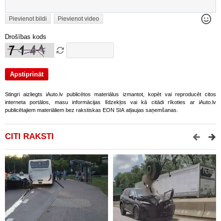
Pievienot bildi
Pievienot video
Drošības kods
Stingri aizliegts iAuto.lv publicētos materiālus izmantot, kopēt vai reproducēt citos
interneta portālos, masu informācijas līdzekļos vai kā citādi rīkoties ar iAuto.lv
publicētajiem materiāliem bez rakstiskas EON SIA atļaujas saņemšanas.
CITI RAKSTI