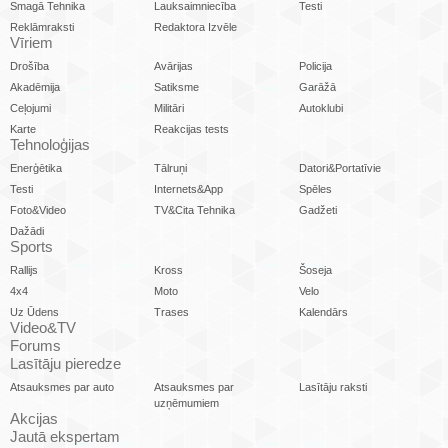
Smagā Tehnika
Lauksaimniecība
Testi
Reklāmraksti
Redaktora Izvēle
Vīriem
Drošība
Avārijas
Policija
Akadēmija
Satiksme
Garāžā
Ceļojumi
Militāri
Autoklubi
Karte
Reakcijas tests
Tehnoloģijas
Enerģētika
Tālruņi
Datori&Portatīvie
Testi
Internets&App
Spēles
Foto&Video
TV&Cita Tehnika
Gadžeti
Dažādi
Sports
Rallijs
Kross
Šoseja
4x4
Moto
Velo
Uz Ūdens
Trases
Kalendārs
Video&TV
Forums
Lasītāju pieredze
Atsauksmes par auto
Atsauksmes par
Lasītāju raksti
uzņēmumiem
Akcijas
Jautā ekspertam