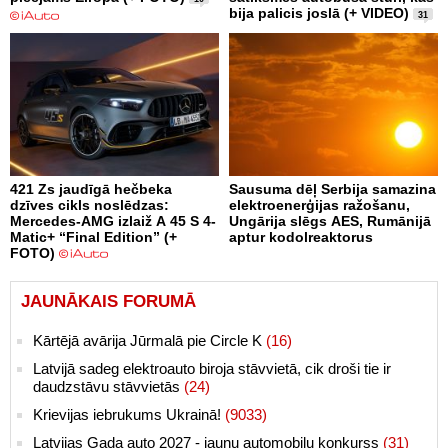
bija palicis joslā (+ VIDEO)
31
421 Zs jaudīgā hečbeka
Sausuma dēļ Serbija samazina
dzīves cikls noslēdzas:
elektroenerģijas ražošanu,
Mercedes-AMG izlaiž A 45 S 4-
Ungārija slēgs AES, Rumānijā
Matic+ “Final Edition” (+
aptur kodolreaktorus
FOTO)
JAUNĀKAIS FORUMĀ
Kārtējā avārija Jūrmalā pie Circle K
(16)
Latvijā sadeg elektroauto biroja stāvvietā, cik droši tie ir
daudzstāvu stāvvietās
(24)
Krievijas iebrukums Ukrainā!
(9033)
Latvijas Gada auto 2027 - jaunu automobiļu konkurss
(31)