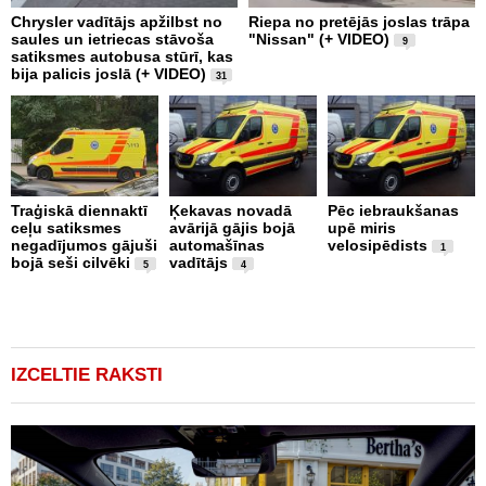
Chrysler vadītājs apžilbst no
Riepa no pretējās joslas trāpa
3
saules un ietriecas stāvoša
"Nissan" (+ VIDEO)
D
9
satiksmes autobusa stūrī, kas
M
bija palicis joslā (+ VIDEO)
u
31
Traģiskā diennaktī
Ķekavas novadā
Pēc iebraukšanas
Š
ceļu satiksmes
avārijā gājis bojā
upē miris
n
negadījumos gājuši
automašīnas
velosipēdists
s
1
bojā seši cilvēki
vadītājs
n
5
4
m
b
t
IZCELTIE RAKSTI