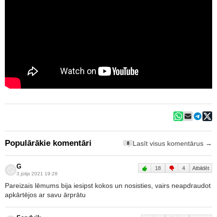
Populārākie komentāri
Lasīt visus komentārus →
8
G
18
4
Atbildēt
3.jūlijs 2021 19:28
Pareizais lēmums bija iesipst kokos un nosisties, vairs neapdraudot
apkārtējos ar savu ārprātu