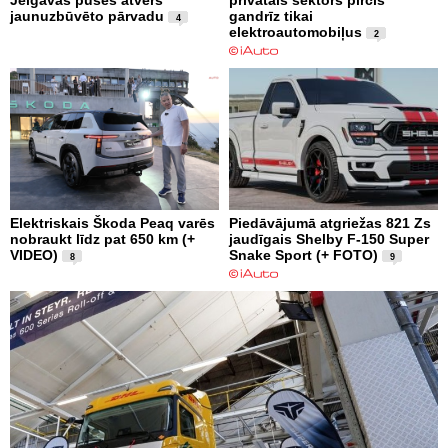
Jelgavas puses atvērs
privātais sektors pircis
jaunuzbūvēto pārvadu
gandrīz tikai
4
elektroautomobiļus
2
Elektriskais Škoda Peaq varēs
Piedāvājumā atgriežas 821 Zs
nobraukt līdz pat 650 km (+
jaudīgais Shelby F-150 Super
VIDEO)
Snake Sport (+ FOTO)
8
9