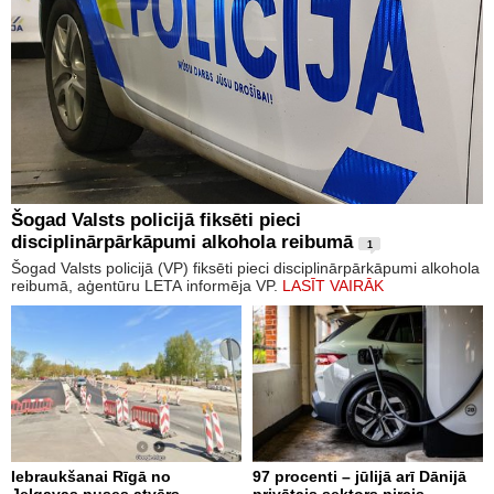
Šogad Valsts policijā fiksēti pieci
disciplinārpārkāpumi alkohola reibumā
1
Šogad Valsts policijā (VP) fiksēti pieci disciplinārpārkāpumi alkohola
reibumā, aģentūru LETA informēja VP.
LASĪT VAIRĀK
Iebraukšanai Rīgā no
97 procenti – jūlijā arī Dānijā