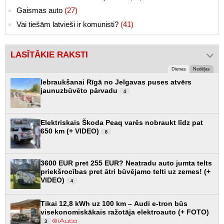
Gaismas auto
(27)
Vai tiešām latvieši ir komunisti?
(41)
LASĪTĀKIE RAKSTI
Dienas
Nedēļas
Iebraukšanai Rīgā no Jelgavas puses atvērs
jaunuzbūvēto pārvadu
4
Elektriskais Škoda Peaq varēs nobraukt līdz pat
650 km (+ VIDEO)
8
3600 EUR pret 255 EUR? Neatradu auto jumta telts
priekšrocības pret ātri būvējamo telti uz zemes! (+
VIDEO)
4
Tikai 12,8 kWh uz 100 km – Audi e-tron būs
visekonomiskākais ražotāja elektroauto (+ FOTO)
3