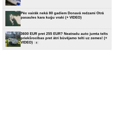
Pēc vairāk nekā 80 gadiem Donavā redzami Otrā
pasaules kara kuģu vraki (+ VIDEO)
3600 EUR pret 255 EUR? Neatradu auto jumta telts
priekšrocības pret ātri būvējamo telti uz zemes! (+
VIDEO)
4