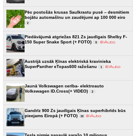
Pēc postošās krusas Saulkrastu pusē – desmitiem
bojātu automašīnu un zaudējumi ap 100 000 eiro
2
Piedāvājumā atgriežas 821 Zs jaudīgais Shelby F-
150 Super Snake Sport (+ FOTO)
9
Austrijā uzsāk Ķīnas elektriskā kravinieka
SuperPanther eTopas600 ražošanu
1
Jaunā Volkswagen cerība- elektroauto
Volkswagen ID.Cross(+ VIDEO)
2
Gandrīz 900 Zs jaudīgais Ķīnas superhibrīds būs
pieejams Eiropā (+ FOTO)
10
Tesla pirmie pasaulē saražo 10 miljonus