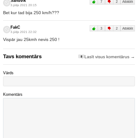
Sandvik
7
2
Atbildēt
3.jūlijs 2021 20:15
Bet kur tad bija 250 km/h???
FakC
3
2
Atbildēt
3.jūlijs 2021 22:32
Vispār jau 25kmh nevis 250 !
Tavs komentārs
Lasīt visus komentārus →
8
Vārds
Komentārs