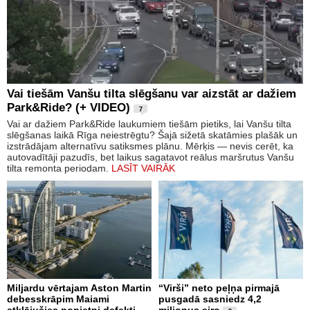
Vai tiešām Vanšu tilta slēgšanu var aizstāt ar dažiem
Park&Ride? (+ VIDEO)
7
Vai ar dažiem Park&Ride laukumiem tiešām pietiks, lai Vanšu tilta
slēgšanas laikā Rīga neiestrēgtu? Šajā sižetā skatāmies plašāk un
izstrādājam alternatīvu satiksmes plānu. Mērķis — nevis cerēt, ka
autovadītāji pazudīs, bet laikus sagatavot reālus maršrutus Vanšu
tilta remonta periodam.
LASĪT VAIRĀK
Miljardu vērtajam Aston Martin
“Virši” neto peļņa pirmajā
debesskrāpim Maiami
pusgadā sasniedz 4,2
atklājušies nopietni defekti
miljonus eiro