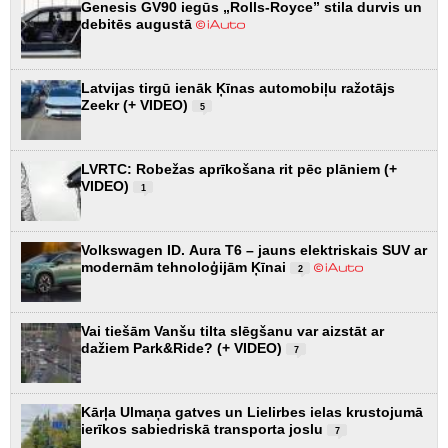
Genesis GV90 iegūs „Rolls-Royce” stila durvis un
debitēs augustā
Latvijas tirgū ienāk Ķīnas automobiļu ražotājs
Zeekr (+ VIDEO)
5
LVRTC: Robežas aprīkošana rit pēc plāniem (+
VIDEO)
1
Volkswagen ID. Aura T6 – jauns elektriskais SUV ar
modernām tehnoloģijām Ķīnai
2
Vai tiešām Vanšu tilta slēgšanu var aizstāt ar
dažiem Park&Ride? (+ VIDEO)
7
Kārļa Ulmaņa gatves un Lielirbes ielas krustojumā
ierīkos sabiedriskā transporta joslu
7