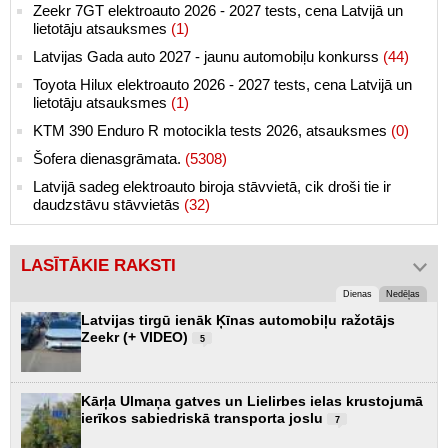
Zeekr 7GT elektroauto 2026 - 2027 tests, cena Latvijā un
lietotāju atsauksmes
(1)
Latvijas Gada auto 2027 - jaunu automobiļu konkurss
(44)
Toyota Hilux elektroauto 2026 - 2027 tests, cena Latvijā un
lietotāju atsauksmes
(1)
KTM 390 Enduro R motocikla tests 2026, atsauksmes
(0)
Šofera dienasgrāmata.
(5308)
Latvijā sadeg elektroauto biroja stāvvietā, cik droši tie ir
daudzstāvu stāvvietās
(32)
LASĪTĀKIE RAKSTI
Dienas
Nedēļas
Latvijas tirgū ienāk Ķīnas automobiļu ražotājs
Zeekr (+ VIDEO)
5
Kārļa Ulmaņa gatves un Lielirbes ielas krustojumā
ierīkos sabiedriskā transporta joslu
7