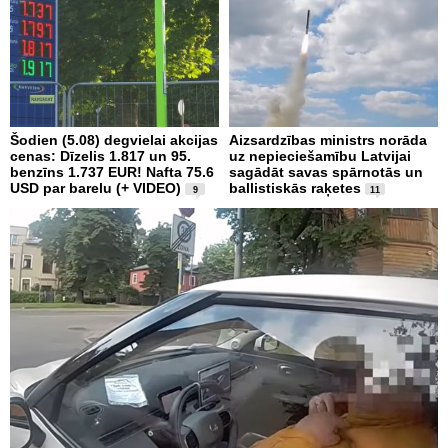
Šodien (5.08) degvielai akcijas
Aizsardzības ministrs norāda
cenas: Dīzelis 1.817 un 95.
uz nepieciešamību Latvijai
benzīns 1.737 EUR! Nafta 75.6
sagādāt savas spārnotās un
USD par barelu (+ VIDEO)
ballistiskās raķetes
9
11