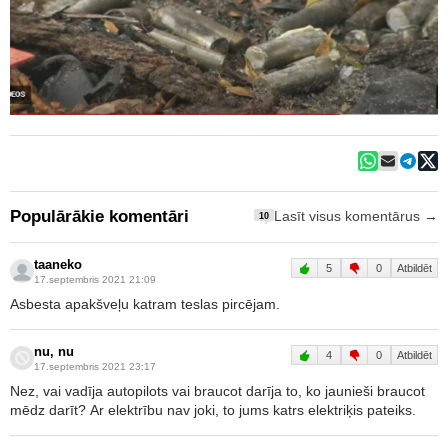
Populārākie komentāri
Lasīt visus komentārus →
10
taaneko
5
0
Atbildēt
17.septembris 2021 21:09
Asbesta apakšveļu katram teslas pircējam.
nu, nu
4
0
Atbildēt
17.septembris 2021 23:17
Nez, vai vadīja autopilots vai braucot darīja to, ko jaunieši braucot
mēdz darīt? Ar elektrību nav joki, to jums katrs elektriķis pateiks.