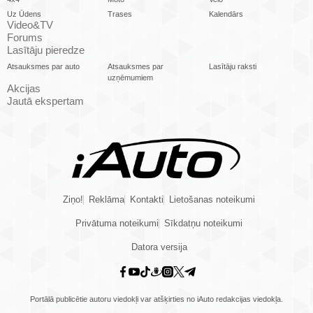
Uz Ūdens
Trases
Kalendārs
Video&TV
Forums
Lasītāju pieredze
Atsauksmes par auto
Atsauksmes par
Lasītāju raksti
uzņēmumiem
Akcijas
Jautā ekspertam
Ziņo!
Reklāma
Kontakti
Lietošanas noteikumi
Privātuma noteikumi
Sīkdatņu noteikumi
Datora versija
Portālā publicētie autoru viedokļi var atšķirties no iAuto redakcijas viedokļa.