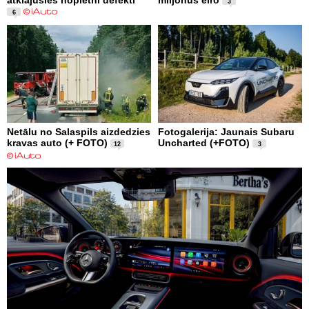
3
6
Netālu no Salaspils aizdedzies
Fotogalerija: Jaunais Subaru
kravas auto (+ FOTO)
Uncharted (+FOTO)
12
3