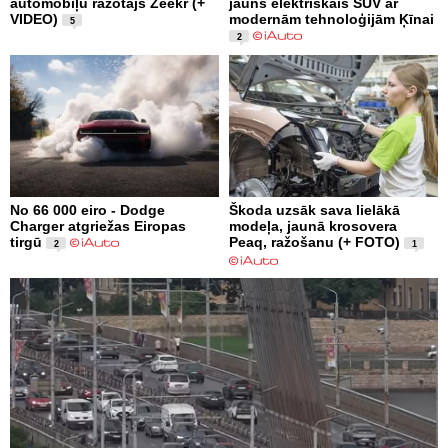
automobiļu ražotājs Zeekr (+
jauns elektriskais SUV ar
VIDEO)
modernām tehnoloģijām Ķīnai
5
2
No 66 000 eiro - Dodge
Škoda uzsāk sava lielākā
Charger atgriežas Eiropas
modeļa, jaunā krosovera
tirgū
Peaq, ražošanu (+ FOTO)
2
1