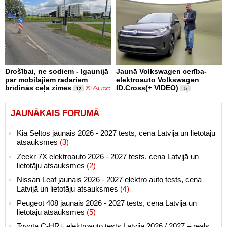
Drošībai, ne sodiem - Igaunijā
Jaunā Volkswagen cerība-
par mobilajiem radariem
elektroauto Volkswagen
brīdinās ceļa zimes
ID.Cross(+ VIDEO)
12
5
JAUNĀKAIS FORUMĀ
Kia Seltos jaunais 2026 - 2027 tests, cena Latvijā un lietotāju
atsauksmes
(3)
Zeekr 7X elektroauto 2026 - 2027 tests, cena Latvijā un
lietotāju atsauksmes
(2)
Nissan Leaf jaunais 2026 - 2027 elektro auto tests, cena
Latvijā un lietotāju atsauksmes
(4)
Peugeot 408 jaunais 2026 - 2027 tests, cena Latvijā un
lietotāju atsauksmes
(5)
Toyota C-HR+ elektroauto tests Latvijā 2026 / 2027 – reāls