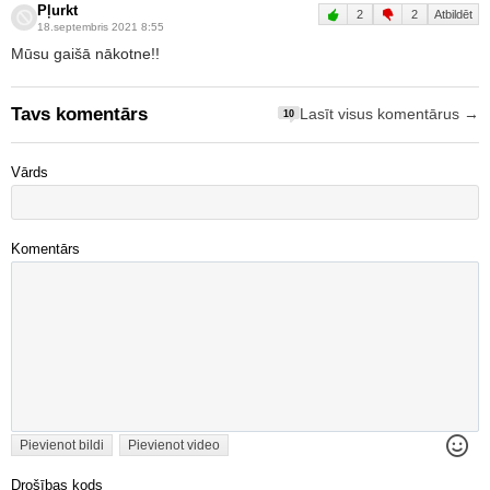
Pļurkt
2
2
Atbildēt
18.septembris 2021 8:55
Mūsu gaišā nākotne!!
Tavs komentārs
Lasīt visus komentārus →
10
Vārds
Komentārs
Pievienot bildi
Pievienot video
Drošības kods