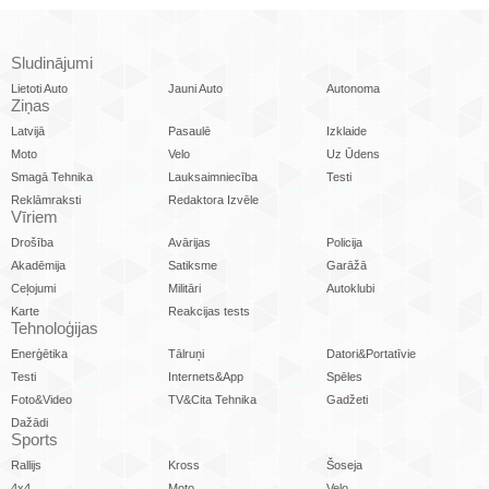
Sludinājumi
Lietoti Auto
Jauni Auto
Autonoma
Ziņas
Latvijā
Pasaulē
Izklaide
Moto
Velo
Uz Ūdens
Smagā Tehnika
Lauksaimniecība
Testi
Reklāmraksti
Redaktora Izvēle
Vīriem
Drošība
Avārijas
Policija
Akadēmija
Satiksme
Garāžā
Ceļojumi
Militāri
Autoklubi
Karte
Reakcijas tests
Tehnoloģijas
Enerģētika
Tālruņi
Datori&Portatīvie
Testi
Internets&App
Spēles
Foto&Video
TV&Cita Tehnika
Gadžeti
Dažādi
Sports
Rallijs
Kross
Šoseja
4x4
Moto
Velo