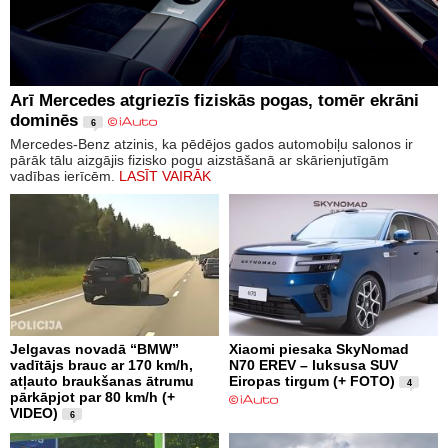
Arī Mercedes atgriezīs fiziskās pogas, tomēr ekrāni
dominēs
6
Mercedes-Benz atzinis, ka pēdējos gados automobiļu salonos ir
pārāk tālu aizgājis fizisko pogu aizstāšanā ar skārienjutīgām
vadības ierīcēm.
LASĪT VAIRĀK
Jelgavas novadā “BMW”
Xiaomi piesaka SkyNomad
vadītājs brauc ar 170 km/h,
N70 EREV – luksusa SUV
atļauto braukšanas ātrumu
Eiropas tirgum (+ FOTO)
4
pārkāpjot par 80 km/h (+
VIDEO)
6