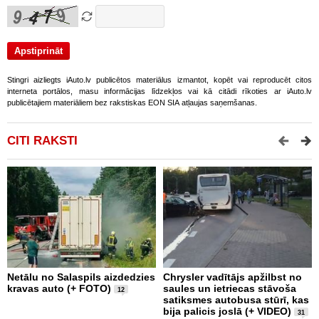
Stingri aizliegts iAuto.lv publicētos materiālus izmantot, kopēt vai reproducēt citos
interneta portālos, masu informācijas līdzekļos vai kā citādi rīkoties ar iAuto.lv
publicētajiem materiāliem bez rakstiskas EON SIA atļaujas saņemšanas.
CITI RAKSTI
Netālu no Salaspils aizdedzies
Chrysler vadītājs apžilbst no
P
kravas auto (+ FOTO)
saules un ietriecas stāvoša
v
12
satiksmes autobusa stūrī, kas
bija palicis joslā (+ VIDEO)
31