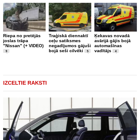
Riepa no pretējās
Traģiskā diennaktī
Ķekavas novadā
R
joslas trāpa
ceļu satiksmes
avārijā gājis bojā
l
"Nissan" (+ VIDEO)
negadījumos gājuši
automašīnas
"
bojā seši cilvēki
vadītājs
a
9
5
4
IZCELTIE RAKSTI