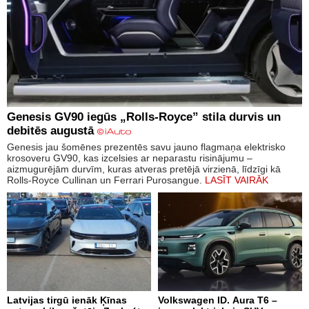
Genesis GV90 iegūs „Rolls-Royce” stila durvis un
debitēs augustā
Genesis jau šomēnes prezentēs savu jauno flagmaņa elektrisko
krosoveru GV90, kas izcelsies ar neparastu risinājumu –
aizmugurējām durvīm, kuras atveras pretējā virzienā, līdzīgi kā
Rolls-Royce Cullinan un Ferrari Purosangue.
LASĪT VAIRĀK
Latvijas tirgū ienāk Ķīnas
Volkswagen ID. Aura T6 –