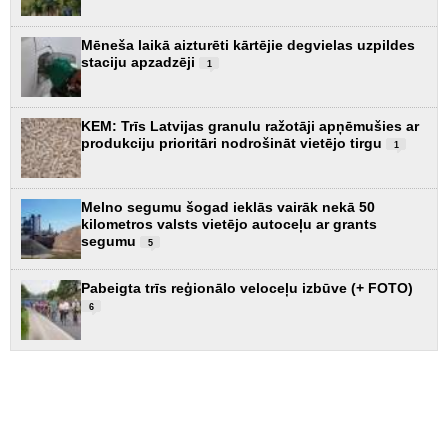
Mēneša laikā aizturēti kārtējie degvielas uzpildes
staciju apzadzēji
1
KEM: Trīs Latvijas granulu ražotāji apņēmušies ar
produkciju prioritāri nodrošināt vietējo tirgu
1
Melno segumu šogad ieklās vairāk nekā 50
kilometros valsts vietējo autoceļu ar grants
segumu
5
Pabeigta trīs reģionālo veloceļu izbūve (+ FOTO)
6