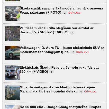
Škoda uzsāk sava lielākā modeļa, jaunā krosovera
Peaq, ražošanu (+ FOTO)
1
Vai tiešām Vanšu tilta slēgšanu var aizstāt ar
dažiem Park&Ride? (+ VIDEO)
7
Volkswagen ID. Aura T6 – jauns elektriskais SUV ar
modernām tehnoloģijām Ķīnai
2
Elektriskais Škoda Peaq varēs nobraukt līdz pat
650 km (+ VIDEO)
8
Miljardu vērtajam Aston Martin debesskrāpim
Maiami atklājušies nopietni defekti
6
No 66 000 eiro - Dodge Charger atgriežas Eiropas