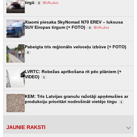
tirgū
2
Xiaomi piesaka SkyNomad N70 EREV – luksusa
SUV Eiropas tirgum (+ FOTO)
4
Pabeigta trīs reģionālo veloceļu izbūve (+ FOTO)
6
LVRTC: Robežas aprīkošana rit pēc plāniem (+
VIDEO)
1
KEM: Trīs Latvijas granulu ražotāji apņēmušies ar
produkciju prioritāri nodrošināt vietējo tirgu
1
JAUNIE RAKSTI