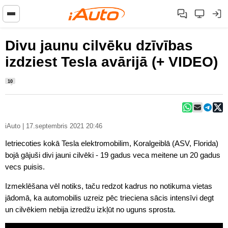
Divu jaunu cilvēku dzīvības
izdziest Tesla avārijā (+ VIDEO)
10
iAuto | 17.septembris 2021 20:46
Ietriecoties kokā Tesla elektromobilim, Koralgeiblā (ASV, Florida)
bojā gājuši divi jauni cilvēki - 19 gadus veca meitene un 20 gadus
vecs puisis.
Izmeklēšana vēl notiks, taču redzot kadrus no notikuma vietas
jādomā, ka automobilis uzreiz pēc trieciena sācis intensīvi degt
un cilvēkiem nebija izredžu izkļūt no uguns sprosta.