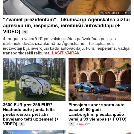
"Zvaniet prezidentam" - likumsargi Āgenskalnā aiztur
agresīvu un, iespējams, iereibušu autovadītāju (+
VIDEO)
3
4. augusta vakarā Rīgas valstspilsētas pašvaldības policijas
darbinieki devās izsaukumā uz Āgenskalnu – tur apkaimes
iedzīvotāji bija ievērojuši kādu autovadītāju, kurš, iespējams, vadīja
transportlīdzekli reibumā.
LASĪT VAIRĀK
3600 EUR pret 255 EUR?
Pirmajam super sporta auto
Neatradu auto jumta telts
pasaulē 60 gadi –
priekšrocības pret ātri
Lamborghini piesaka īpašo
būvējamo telti uz zemes! (+
versiju 99 vienībās (+ FOTO)
VIDEO)
8
3