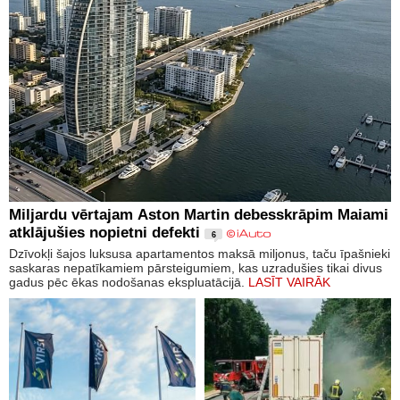
Miljardu vērtajam Aston Martin debesskrāpim Maiami
atklājušies nopietni defekti
6
Dzīvokļi šajos luksusa apartamentos maksā miljonus, taču īpašnieki
saskaras nepatīkamiem pārsteigumiem, kas uzradušies tikai divus
gadus pēc ēkas nodošanas ekspluatācijā.
LASĪT VAIRĀK