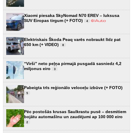
Xiaomi piesaka SkyNomad N70 EREV – luksusa
SUV Eiropas tirgum (+ FOTO)
4
Elektriskais Škoda Peaq varēs nobraukt līdz pat
650 km (+ VIDEO)
8
“Virši” neto peļņa pirmajā pusgadā sasniedz 4,2
miljonus eiro
3
Pabeigta trīs reģionālo veloceļu izbūve (+ FOTO)
5
Pēc postošās krusas Saulkrastu pusē – desmitiem
bojātu automašīnu un zaudējumi ap 100 000 eiro
2