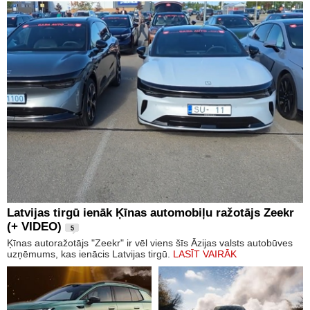
Latvijas tirgū ienāk Ķīnas automobiļu ražotājs Zeekr
(+ VIDEO)
5
Ķīnas autoražotājs "Zeekr" ir vēl viens šīs Āzijas valsts autobūves
uzņēmums, kas ienācis Latvijas tirgū.
LASĪT VAIRĀK