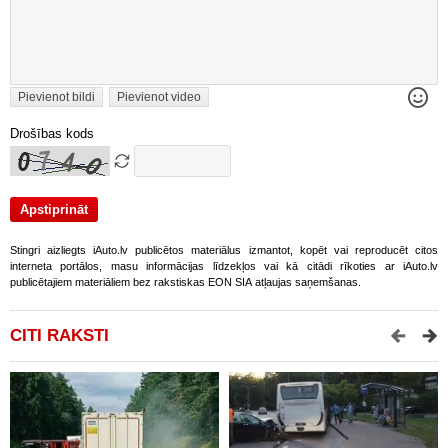
Pievienot bildi
Pievienot video
Drošības kods
Stingri aizliegts iAuto.lv publicētos materiālus izmantot, kopēt vai reproducēt citos
interneta portālos, masu informācijas līdzekļos vai kā citādi rīkoties ar iAuto.lv
publicētajiem materiāliem bez rakstiskas EON SIA atļaujas saņemšanas.
CITI RAKSTI