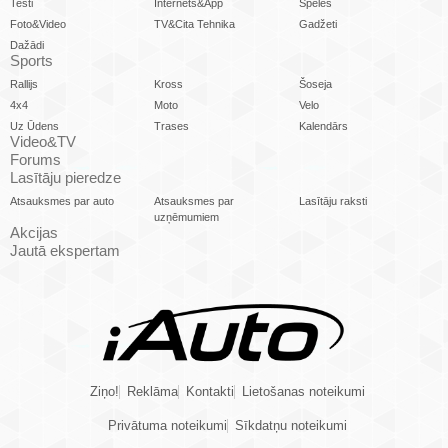
Testi
Internets&App
Spēles
Foto&Video
TV&Cita Tehnika
Gadžeti
Dažādi
Sports
Rallijs
Kross
Šoseja
4x4
Moto
Velo
Uz Ūdens
Trases
Kalendārs
Video&TV
Forums
Lasītāju pieredze
Atsauksmes par auto
Atsauksmes par
Lasītāju raksti
uzņēmumiem
Akcijas
Jautā ekspertam
Ziņo!
Reklāma
Kontakti
Lietošanas noteikumi
Privātuma noteikumi
Sīkdatņu noteikumi