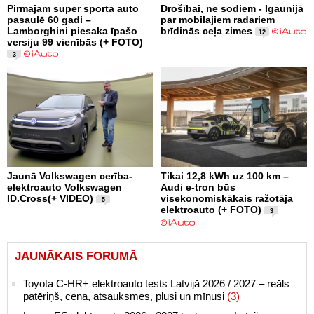
Pirmajam super sporta auto
Drošībai, ne sodiem - Igaunijā
pasaulē 60 gadi –
par mobilajiem radariem
Lamborghini piesaka īpašo
brīdinās ceļa zimes
12
versiju 99 vienībās (+ FOTO)
3
Jaunā Volkswagen cerība-
Tikai 12,8 kWh uz 100 km –
elektroauto Volkswagen
Audi e-tron būs
ID.Cross(+ VIDEO)
visekonomiskākais ražotāja
5
elektroauto (+ FOTO)
3
JAUNĀKAIS FORUMĀ
Toyota C-HR+ elektroauto tests Latvijā 2026 / 2027 – reāls
patēriņš, cena, atsauksmes, plusi un mīnusi
(3)