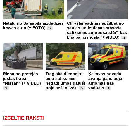
Netālu no Salaspils aizdedzies
Chrysler vadītājs apžilbst no
P
kravas auto (+ FOTO)
saules un ietriecas stāvoša
v
12
satiksmes autobusa stūrī, kas
bija palicis joslā (+ VIDEO)
31
Riepa no pretējās
Traģiskā diennaktī
Ķekavas novadā
R
joslas trāpa
ceļu satiksmes
avārijā gājis bojā
l
"Nissan" (+ VIDEO)
negadījumos gājuši
automašīnas
"
bojā seši cilvēki
vadītājs
a
9
5
4
IZCELTIE RAKSTI