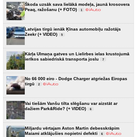
Škoda uzsāk sava lielākā modeļa, jaunā krosovera
Peaq, ražošanu (+ FOTO)
1
Latvijas tirgū ienāk Ķīnas automobiļu ražotājs
Zeekr (+ VIDEO)
5
Kārļa Ulmaņa gatves un Lielirbes ielas krustojumā
ierīkos sabiedriskā transporta joslu
7
No 66 000 eiro - Dodge Charger atgriežas Eiropas
tirgū
2
Vai tiešām Vanšu tilta slēgšanu var aizstāt ar
dažiem Park&Ride? (+ VIDEO)
6
Miljardu vērtajam Aston Martin debesskrāpim
Maiami atklājušies nopietni defekti
6