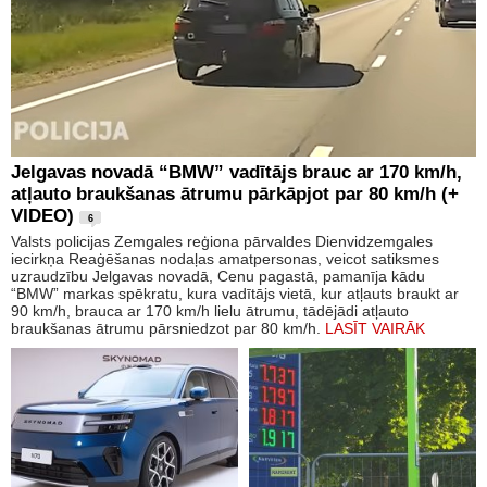
Jelgavas novadā “BMW” vadītājs brauc ar 170 km/h,
atļauto braukšanas ātrumu pārkāpjot par 80 km/h (+
VIDEO)
6
Valsts policijas Zemgales reģiona pārvaldes Dienvidzemgales
iecirkņa Reaģēšanas nodaļas amatpersonas, veicot satiksmes
uzraudzību Jelgavas novadā, Cenu pagastā, pamanīja kādu
“BMW” markas spēkratu, kura vadītājs vietā, kur atļauts braukt ar
90 km/h, brauca ar 170 km/h lielu ātrumu, tādējādi atļauto
braukšanas ātrumu pārsniedzot par 80 km/h.
LASĪT VAIRĀK