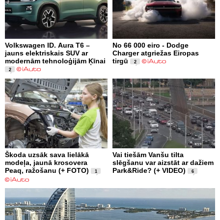
Volkswagen ID. Aura T6 –
No 66 000 eiro - Dodge
jauns elektriskais SUV ar
Charger atgriežas Eiropas
modernām tehnoloģijām Ķīnai
tirgū
2
2
Škoda uzsāk sava lielākā
Vai tiešām Vanšu tilta
modeļa, jaunā krosovera
slēgšanu var aizstāt ar dažiem
Peaq, ražošanu (+ FOTO)
Park&Ride? (+ VIDEO)
1
6