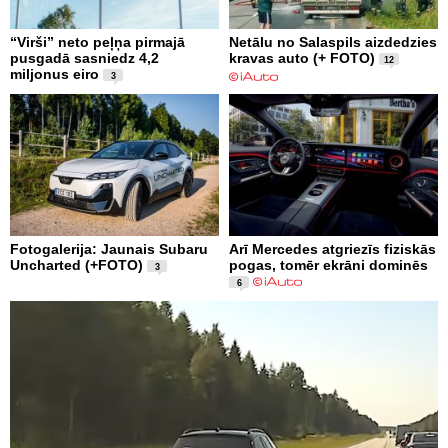
“Virši” neto peļņa pirmajā
Netālu no Salaspils aizdedzies
pusgadā sasniedz 4,2
kravas auto (+ FOTO)
12
miljonus eiro
3
Fotogalerija: Jaunais Subaru
Arī Mercedes atgriezīs fiziskās
Uncharted (+FOTO)
pogas, tomēr ekrāni dominēs
3
6