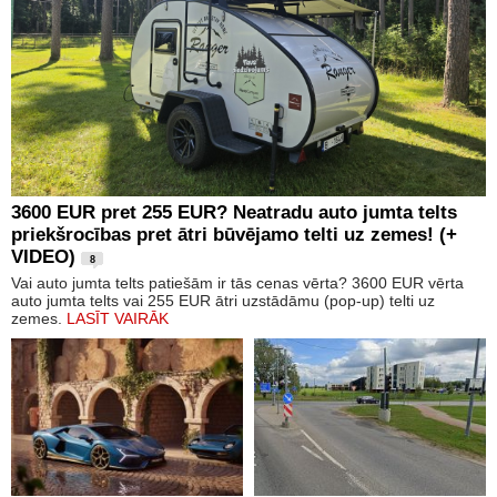
3600 EUR pret 255 EUR? Neatradu auto jumta telts
priekšrocības pret ātri būvējamo telti uz zemes! (+
VIDEO)
8
Vai auto jumta telts patiešām ir tās cenas vērta? 3600 EUR vērta
auto jumta telts vai 255 EUR ātri uzstādāmu (pop-up) telti uz
zemes.
LASĪT VAIRĀK