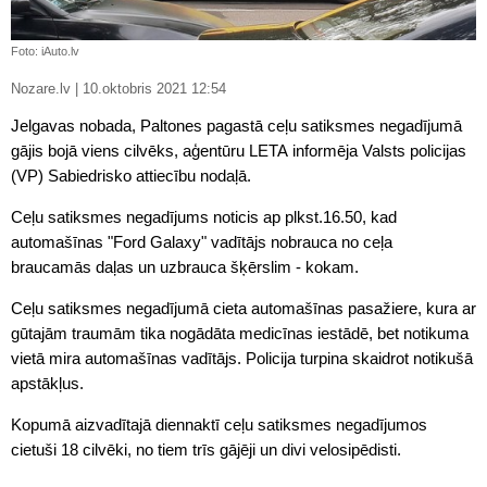
Foto: iAuto.lv
Nozare.lv | 10.oktobris 2021 12:54
Jelgavas nobada, Paltones pagastā ceļu satiksmes negadījumā
gājis bojā viens cilvēks, aģentūru LETA informēja Valsts policijas
(VP) Sabiedrisko attiecību nodaļā.
Ceļu satiksmes negadījums noticis ap plkst.16.50, kad
automašīnas "Ford Galaxy" vadītājs nobrauca no ceļa
braucamās daļas un uzbrauca šķērslim - kokam.
Ceļu satiksmes negadījumā cieta automašīnas pasažiere, kura ar
gūtajām traumām tika nogādāta medicīnas iestādē, bet notikuma
vietā mira automašīnas vadītājs. Policija turpina skaidrot notikušā
apstākļus.
Kopumā aizvadītajā diennaktī ceļu satiksmes negadījumos
cietuši 18 cilvēki, no tiem trīs gājēji un divi velosipēdisti.