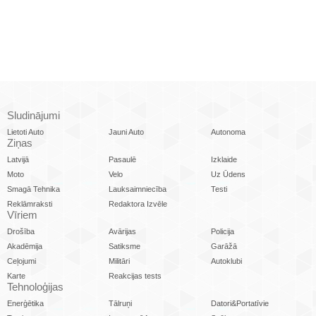
Sludinājumi
Lietoti Auto
Jauni Auto
Autonoma
Ziņas
Latvijā
Pasaulē
Izklaide
Moto
Velo
Uz Ūdens
Smagā Tehnika
Lauksaimniecība
Testi
Reklāmraksti
Redaktora Izvēle
Vīriem
Drošība
Avārijas
Policija
Akadēmija
Satiksme
Garāžā
Ceļojumi
Militāri
Autoklubi
Karte
Reakcijas tests
Tehnoloģijas
Enerģētika
Tālruņi
Datori&Portatīvie