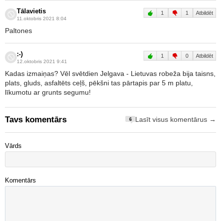
Tālavietis
1
1
Atbildēt
11.oktobris 2021 8:04
Paltones
:-)
1
0
Atbildēt
12.oktobris 2021 9:41
Kadas izmaiņas? Vēl svētdien Jelgava - Lietuvas robeža bija taisns,
plats, gluds, asfaltēts ceļš, pēkšni tas pārtapis par 5 m platu,
līkumotu ar grunts segumu!
Tavs komentārs
Lasīt visus komentārus →
6
Vārds
Komentārs