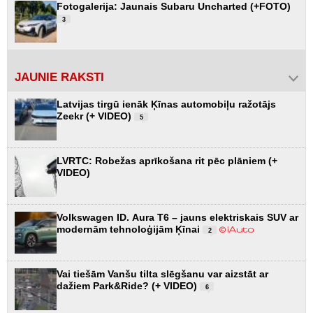
Fotogalerija: Jaunais Subaru Uncharted (+FOTO)
3
JAUNIE RAKSTI
Latvijas tirgū ienāk Ķīnas automobiļu ražotājs
Zeekr (+ VIDEO)
5
LVRTC: Robežas aprīkošana rit pēc plāniem (+
VIDEO)
Volkswagen ID. Aura T6 – jauns elektriskais SUV ar
modernām tehnoloģijām Ķīnai
2
Vai tiešām Vanšu tilta slēgšanu var aizstāt ar
dažiem Park&Ride? (+ VIDEO)
6