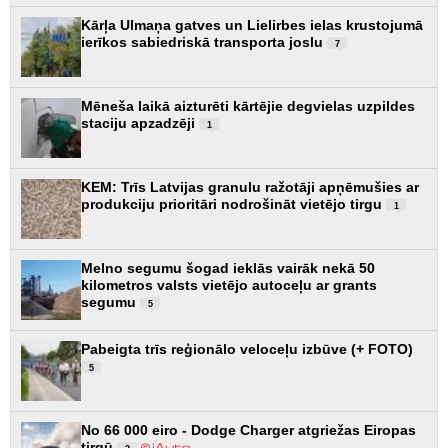
Kārļa Ulmaņa gatves un Lielirbes ielas krustojumā
ierīkos sabiedriskā transporta joslu
7
Mēneša laikā aizturēti kārtējie degvielas uzpildes
staciju apzadzēji
1
KEM: Trīs Latvijas granulu ražotāji apņēmušies ar
produkciju prioritāri nodrošināt vietējo tirgu
1
Melno segumu šogad ieklās vairāk nekā 50
kilometros valsts vietējo autoceļu ar grants
segumu
5
Pabeigta trīs reģionālo veloceļu izbūve (+ FOTO)
5
No 66 000 eiro - Dodge Charger atgriežas Eiropas
tirgū