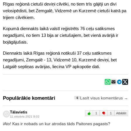
Rīgas reģionā cietuši deviņi cilvēki, no tiem trīs gājēji un divi
velosipēdisti, bet Zemgalē, Vidzemē un Kurzemē cietuši katrā pa
trijiem cilvēkiem.
Kopumā diennakts laikā valstī reģistrēts 76 ceļu satiksmes
negadījumi, no tiem 13 bija ar cietušajiem, bet vienā avārijā ir
bojāgājušais.
Diennakts laikā Rīgas reģionā notikuši 37 ceļu satiksmes
negadījumi, Zemgalē - 13, Vidzemē 10, Kurzemē deviņi, bet
Latgalē septiņas avārijas, liecina VP apkopotie dati.
Populārākie komentāri
Lasīt visus komentārus →
6
Tālavietis
1
1
Atbildēt
11.oktobris 2021 8:02
iAto! Kas ir nobads un kur atrodas tāds Paitones pagasts?