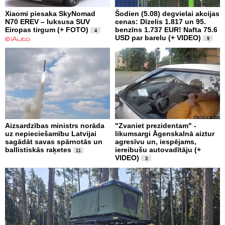
Xiaomi piesaka SkyNomad
Šodien (5.08) degvielai akcijas
N70 EREV – luksusa SUV
cenas: Dīzelis 1.817 un 95.
Eiropas tirgum (+ FOTO)
benzīns 1.737 EUR! Nafta 75.6
4
USD par barelu (+ VIDEO)
9
Aizsardzības ministrs norāda
"Zvaniet prezidentam" -
uz nepieciešamību Latvijai
likumsargi Āgenskalnā aiztur
sagādāt savas spārnotās un
agresīvu un, iespējams,
ballistiskās raķetes
iereibušu autovadītāju (+
11
VIDEO)
3