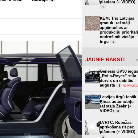
plāniem (+ VIDEO)
1
KEM: Trīs Latvijas
granulu ražotāji
apņēmušies ar
produkciju prioritār
nodrošināt vietējo
tirgu
1
JAUNIE RAKSTI
Genesis GV90 iegū
„Rolls-Royce” stila
durvis un debitēs
augustā
1
Latvijas tirgū ienāk
Ķīnas automobiļu
ražotājs Zeekr (+
VIDEO)
6
LVRTC: Robežas
aprīkošana rit pēc
plāniem (+ VIDEO)
1