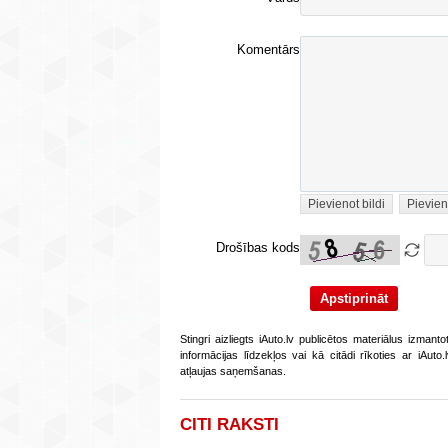
Komentārs
Pievienot bildi
Pievien
Drošības kods
Stingri aizliegts iAuto.lv publicētos materiālus izmant
informācijas līdzekļos vai kā citādi rīkoties ar iAut
atļaujas saņemšanas.
CITI RAKSTI