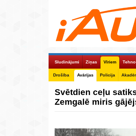
Sludinājumi
Ziņas
Vīriem
Tehno
Drošība
Avārijas
Policija
Akadēm
Svētdien ceļu sati
Zemgalē miris gājēj