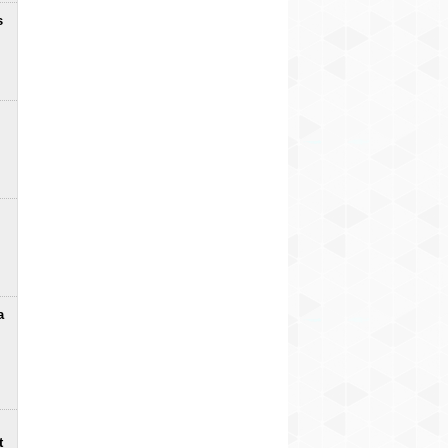
s
a
t