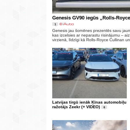
Genesis GV90 iegūs „Rolls-Royce”
1
Genesis jau šomēnes prezentēs savu jaun
kas izcelsies ar neparastu risinājumu – a
virzienā, līdzīgi kā Rolls-Royce Cullinan 
Latvijas tirgū ienāk Ķīnas automobiļu
ražotājs Zeekr (+ VIDEO)
6