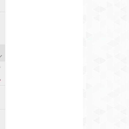
Vanšu tilta (+ VIDEO)
automašīnas vadītāja
21
21
i
s