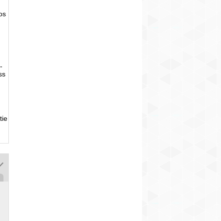
tos
-
ss
tie