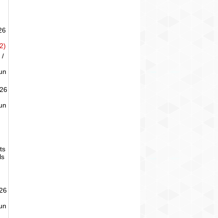
26
2)
 /
un
026
un
ts
ls
026
un