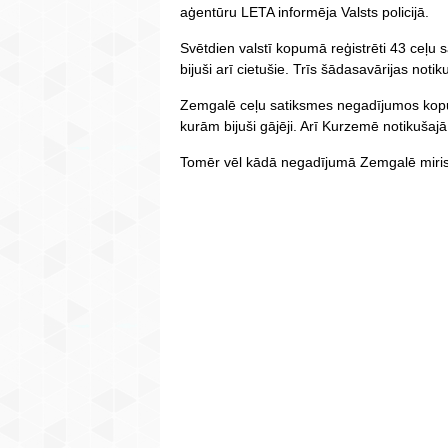
aģentūru LETA informēja Valsts policijā.
Svētdien valstī kopumā reģistrēti 43 ceļu
bijuši arī cietušie. Trīs šādasavārijas not
Zemgalē ceļu satiksmes negadījumos kopu
kurām bijuši gājēji. Arī Kurzemē notikušajā 
Tomēr vēl kādā negadījumā Zemgalē miris 