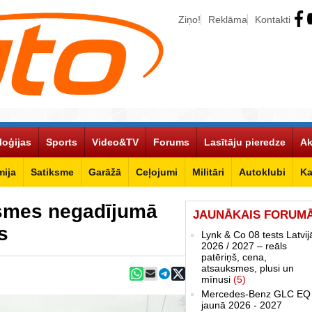
Ziņo!
Reklāma
Kontakti
loģijas
Sports
Video&TV
Forums
Lasītāju pieredze
Ak
ija
Satiksme
Garāžā
Ceļojumi
Militāri
Autoklubi
Ka
ksmes negadījumā
JAUNĀKAIS FORUM
s
Lynk & Co 08 tests Latvij
2026 / 2027 – reāls
patēriņš, cena,
atsauksmes, plusi un
mīnusi
(5)
Mercedes-Benz GLC EQ
jaunā 2026 - 2027