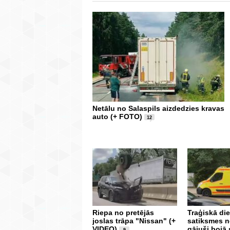
Netālu no Salaspils aizdedzies kravas
auto (+ FOTO)
12
Riepa no pretējās
Traģiskā die
joslas trāpa "Nissan" (+
satiksmes 
VIDEO)
gājuši bojā 
9