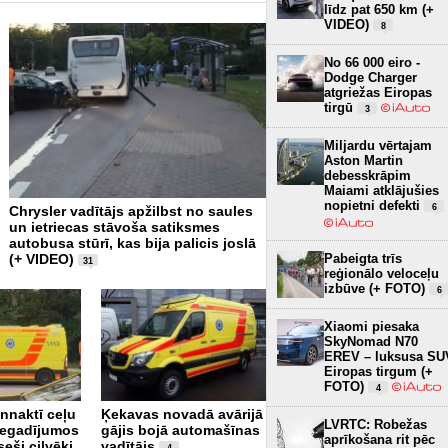
līdz pat 650 km (+
VIDEO)
8
No 66 000 eiro -
Dodge Charger
atgriežas Eiropas
tirgū
3
Miljardu vērtajam
Aston Martin
debesskrāpim
Maiami atklājušies
nopietni defekti
6
Chrysler vadītājs apžilbst no saules
Pēc iebraukšanas upē miri
un ietriecas stāvoša satiksmes
velosipēdists
1
autobusa stūrī, kas bija palicis joslā
(+ VIDEO)
Pabeigta trīs
31
reģionālo veloceļu
izbūve (+ FOTO)
6
Xiaomi piesaka
SkyNomad N70
EREV – luksusa SU
Eiropas tirgum (+
FOTO)
4
Rīgā avarējusi luksusa
nnaktī ceļu
Ķekavas novadā avārijā
klases "McLaren"
LVRTC: Robežas
negadījumos
gājis bojā automašīnas
automašīna
1
aprīkošana rit pēc
seši cilvēki
vadītājs
4