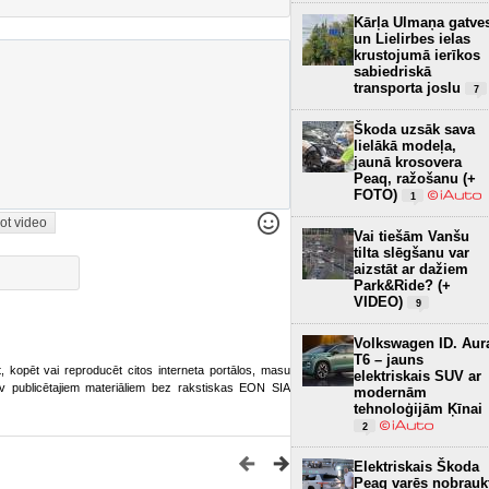
Kārļa Ulmaņa gatve
un Lielirbes ielas
krustojumā ierīkos
sabiedriskā
transporta joslu
7
Škoda uzsāk sava
lielākā modeļa,
jaunā krosovera
Peaq, ražošanu (+
FOTO)
1
ot video
Vai tiešām Vanšu
tilta slēgšanu var
aizstāt ar dažiem
Park&Ride? (+
VIDEO)
9
Volkswagen ID. Aur
T6 – jauns
ot, kopēt vai reproducēt citos interneta portālos, masu
elektriskais SUV ar
o.lv publicētajiem materiāliem bez rakstiskas EON SIA
modernām
tehnoloģijām Ķīnai
2
Elektriskais Škoda
Peaq varēs nobrauk