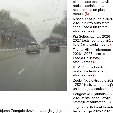
elektroauto tests Latvijā
reāls patēriņš, cena,
atsauksmes un plusi,
mīnusi
(8)
Nissan Leaf jaunais 2026
2027 elektro auto tests,
cena Latvijā un lietotāju
atsauksmes
(5)
Kia Seltos jaunais 2026 -
2027 tests, cena Latvijā 
lietotāju atsauksmes
(5)
Toyota Hilux elektroauto
2026 - 2027 tests, cena
Latvijā un lietotāju
atsauksmes
(3)
KTM 390 Enduro R
motocikla tests 2026,
atsauksmes
(2)
Zeekr 7X elektroauto 20
- 2027 tests, cena Latvijā
un lietotāju atsauksmes
(
Peugeot 408 jaunais 202
2027 tests, cena Latvijā 
lietotāju atsauksmes
(5)
Toyota C-HR+ elektroaut
dījumā Zemgalē dzīvību zaudējis gājējs,
tests Latvijā 2026 / 2027