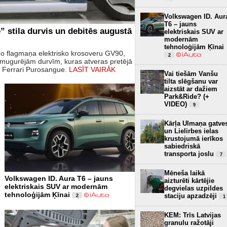
Volkswagen ID. Aur
T6 – jauns
 stila durvis un debitēs augustā
elektriskais SUV ar
modernām
tehnoloģijām Ķīnai
o flagmaņa elektrisko krosoveru GV90,
2
izmugurējām durvīm, kuras atveras pretējā
un Ferrari Purosangue.
LASĪT VAIRĀK
Vai tiešām Vanšu
tilta slēgšanu var
aizstāt ar dažiem
Park&Ride? (+
VIDEO)
9
Kārļa Ulmaņa gatve
un Lielirbes ielas
krustojumā ierīkos
sabiedriskā
transporta joslu
7
Mēneša laikā
Volkswagen ID. Aura T6 – jauns
aizturēti kārtējie
elektriskais SUV ar modernām
degvielas uzpildes
tehnoloģijām Ķīnai
staciju apzadzēji
2
1
KEM: Trīs Latvijas
granulu ražotāji