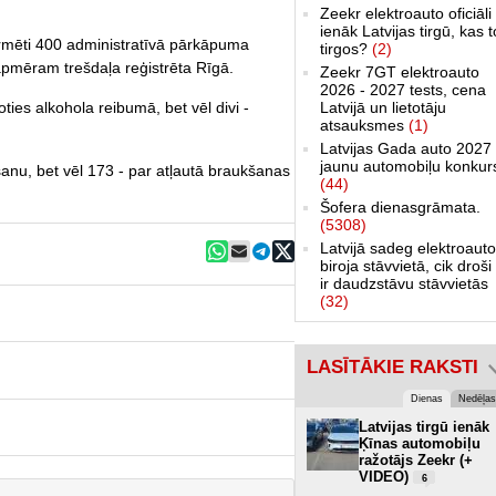
Zeekr elektroauto oficiāli
ienāk Latvijas tirgū, kas 
ormēti 400 administratīvā pārkāpuma
tirgos?
(2)
apmēram trešdaļa reģistrēta Rīgā.
Zeekr 7GT elektroauto
2026 - 2027 tests, cena
Latvijā un lietotāju
oties alkohola reibumā, bet vēl divi -
atsauksmes
(1)
Latvijas Gada auto 2027 
jaunu automobiļu konkur
kšanu, bet vēl 173 - par atļautā braukšanas
(44)
Šofera dienasgrāmata.
(5308)
Latvijā sadeg elektroauto
biroja stāvvietā, cik droši 
ir daudzstāvu stāvvietās
(32)
LASĪTĀKIE RAKSTI
Dienas
Nedēļas
Latvijas tirgū ienāk
Ķīnas automobiļu
ražotājs Zeekr (+
VIDEO)
6