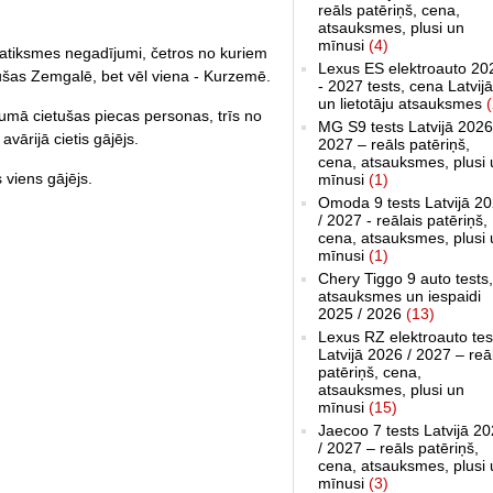
reāls patēriņš, cena,
atsauksmes, plusi un
mīnusi
(4)
 satiksmes negadījumi, četros no kuriem
Lexus ES elektroauto 20
ikušas Zemgalē, bet vēl viena - Kurzemē.
- 2027 tests, cena Latvijā
un lietotāju atsauksmes
(
mā cietušas piecas personas, trīs no
MG S9 tests Latvijā 2026
avārijā cietis gājējs.
2027 – reāls patēriņš,
cena, atsauksmes, plusi 
viens gājējs.
mīnusi
(1)
Omoda 9 tests Latvijā 2
/ 2027 - reālais patēriņš,
cena, atsauksmes, plusi 
mīnusi
(1)
Chery Tiggo 9 auto tests,
atsauksmes un iespaidi
2025 / 2026
(13)
Lexus RZ elektroauto tes
Latvijā 2026 / 2027 – reā
patēriņš, cena,
atsauksmes, plusi un
mīnusi
(15)
Jaecoo 7 tests Latvijā 2
/ 2027 – reāls patēriņš,
cena, atsauksmes, plusi 
mīnusi
(3)