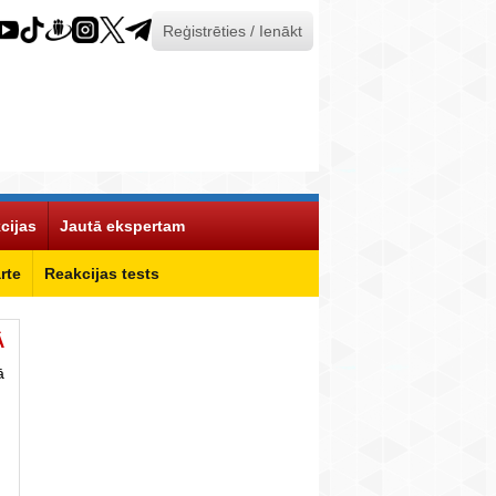
Reģistrēties / Ienākt
cijas
Jautā ekspertam
rte
Reakcijas tests
Ā
ā