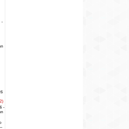
 -
un
26
2)
6 -
un
o
 –