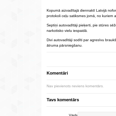
Kopumā aizvadītajā diennaktī Latvijā nof
protokoli ceļu satiksmes jomā, no kuriem 
Septiņi autovadītāji pieķerti, pie stūres sēž
narkotisko vielu iespaidā.
Divi autovadītāji sodīti par agresīvu brau
ātruma pārsniegšanu.
Komentāri
Nav pievienots neviens komentārs.
Tavs komentārs
Vārds