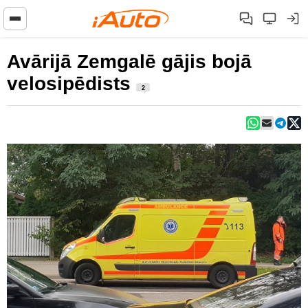
Avārijā Zemgalē gājis bojā
velosipēdists
2