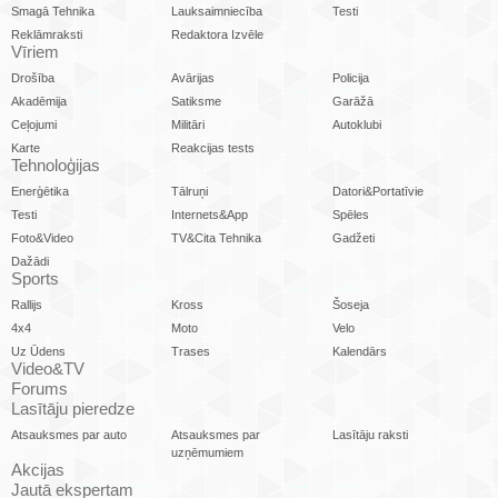
Smagā Tehnika
Lauksaimniecība
Testi
Reklāmraksti
Redaktora Izvēle
Vīriem
Drošība
Avārijas
Policija
Akadēmija
Satiksme
Garāžā
Ceļojumi
Militāri
Autoklubi
Karte
Reakcijas tests
Tehnoloģijas
Enerģētika
Tālruņi
Datori&Portatīvie
Testi
Internets&App
Spēles
Foto&Video
TV&Cita Tehnika
Gadžeti
Dažādi
Sports
Rallijs
Kross
Šoseja
4x4
Moto
Velo
Uz Ūdens
Trases
Kalendārs
Video&TV
Forums
Lasītāju pieredze
Atsauksmes par auto
Atsauksmes par
Lasītāju raksti
uzņēmumiem
Akcijas
Jautā ekspertam