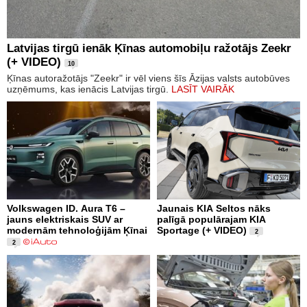
Latvijas tirgū ienāk Ķīnas automobiļu ražotājs Zeekr
(+ VIDEO)
10
Ķīnas autoražotājs "Zeekr" ir vēl viens šīs Āzijas valsts autobūves
uzņēmums, kas ienācis Latvijas tirgū.
LASĪT VAIRĀK
Volkswagen ID. Aura T6 –
Jaunais KIA Seltos nāks
jauns elektriskais SUV ar
palīgā populārajam KIA
modernām tehnoloģijām Ķīnai
Sportage (+ VIDEO)
2
2