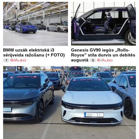
BMW uzsāk elektriskā i3
Genesis GV90 iegūs „Rolls-
sērijveida ražošanu (+ FOTO)
Royce” stila durvis un debitēs
augustā
7
5