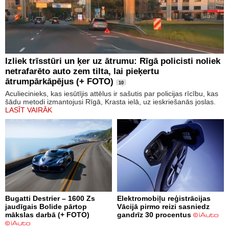
Izliek trīsstūri un ķer uz ātrumu: Rīgā policisti noliek
netrafarēto auto zem tilta, lai pieķertu
ātrumpārkāpējus (+ FOTO)
10
Aculiecinieks, kas iesūtījis attēlus ir sašutis par policijas rīcību, kas
šādu metodi izmantojusi Rīgā, Krasta ielā, uz ieskriešanās joslas.
LASĪT VAIRĀK
Bugatti Destrier – 1600 Zs
Elektromobiļu reģistrācijas
jaudīgais Bolide pārtop
Vācijā pirmo reizi sasniedz
mākslas darbā (+ FOTO)
gandrīz 30 procentus