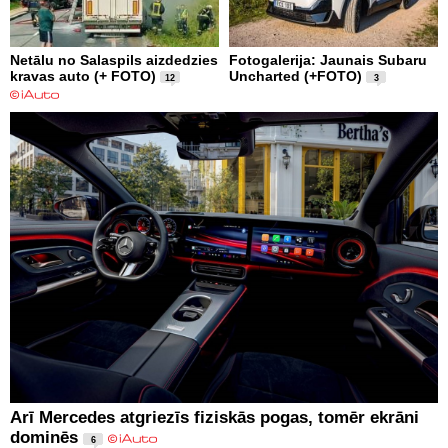
Netālu no Salaspils aizdedzies
Fotogalerija: Jaunais Subaru
kravas auto (+ FOTO)
Uncharted (+FOTO)
12
3
Arī Mercedes atgriezīs fiziskās pogas, tomēr ekrāni
dominēs
6