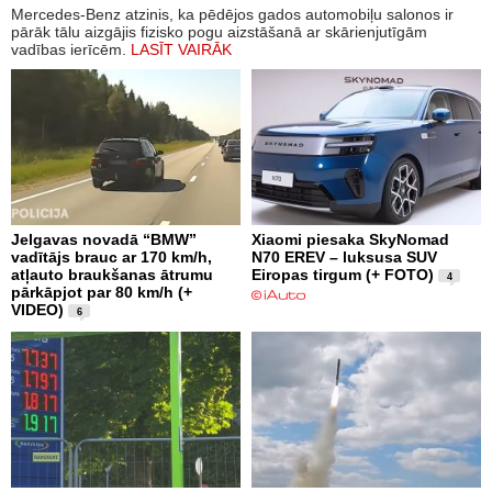
Mercedes-Benz atzinis, ka pēdējos gados automobiļu salonos ir
pārāk tālu aizgājis fizisko pogu aizstāšanā ar skārienjutīgām
vadības ierīcēm.
LASĪT VAIRĀK
Jelgavas novadā “BMW”
Xiaomi piesaka SkyNomad
vadītājs brauc ar 170 km/h,
N70 EREV – luksusa SUV
atļauto braukšanas ātrumu
Eiropas tirgum (+ FOTO)
4
pārkāpjot par 80 km/h (+
VIDEO)
6