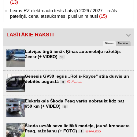
(13)
Lexus RZ elektroauto tests Latvijā 2026 / 2027 – reāls
patēriņš, cena, atsauksmes, plusi un mīnusi
(15)
LASĪTĀKIE RAKSTI
Dienas
Nedēļas
Latvijas tirgū ienāk Ķīnas automobiļu ražotājs
Zeekr (+ VIDEO)
10
Genesis GV90 iegūs „Rolls-Royce” stila durvis un
debitēs augustā
5
Elektriskais Škoda Peaq varēs nobraukt līdz pat
650 km (+ VIDEO)
8
Škoda uzsāk sava lielākā modeļa, jaunā krosovera
Peaq, ražošanu (+ FOTO)
1