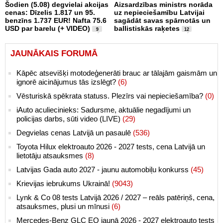
Šodien (5.08) degvielai akcijas
Aizsardzības ministrs norāda
cenas: Dīzelis 1.817 un 95.
uz nepieciešamību Latvijai
benzīns 1.737 EUR! Nafta 75.6
sagādāt savas spārnotās un
USD par barelu (+ VIDEO)
ballistiskās raķetes
9
12
JAUNĀKAIS FORUMĀ
Kāpēc atsevišķi motodeģenerāti brauc ar tālajām gaismām un
ignorē aicinājumus tās izslēgt?
(6)
Vēsturiskā spēkrata statuss. Plezīrs vai nepieciešamība?
(0)
iAuto aculiecinieks: Sadursme, aktuālie negadījumi un
policijas darbs, sūti video (LIVE)
(29)
Degvielas cenas Latvijā un pasaulē
(536)
Toyota Hilux elektroauto 2026 - 2027 tests, cena Latvijā un
lietotāju atsauksmes
(8)
Latvijas Gada auto 2027 - jaunu automobiļu konkurss
(45)
Krievijas iebrukums Ukrainā!
(9043)
Lynk & Co 08 tests Latvijā 2026 / 2027 – reāls patēriņš, cena,
atsauksmes, plusi un mīnusi
(6)
Mercedes-Benz GLC EQ jaunā 2026 - 2027 elektroauto tests