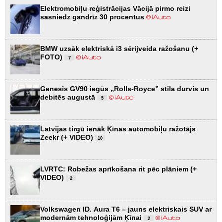
Elektromobiļu reģistrācijas Vācijā pirmo reizi
sasniedz gandrīz 30 procentus
BMW uzsāk elektriskā i3 sērijveida ražošanu (+
FOTO)
7
Genesis GV90 iegūs „Rolls-Royce” stila durvis un
debitēs augustā
5
Latvijas tirgū ienāk Ķīnas automobiļu ražotājs
Zeekr (+ VIDEO)
10
LVRTC: Robežas aprīkošana rit pēc plāniem (+
VIDEO)
2
Volkswagen ID. Aura T6 – jauns elektriskais SUV ar
modernām tehnoloģijām Ķīnai
2