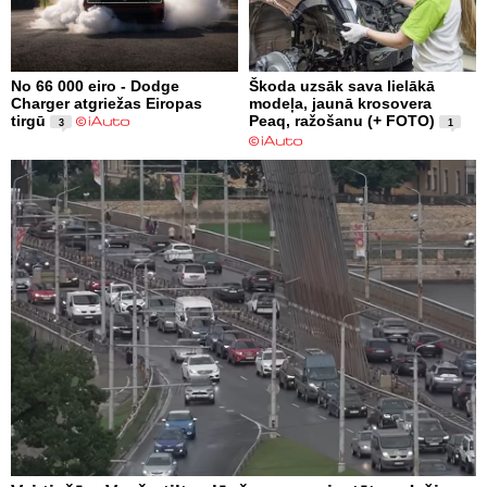
No 66 000 eiro - Dodge
Škoda uzsāk sava lielākā
Charger atgriežas Eiropas
modeļa, jaunā krosovera
tirgū
Peaq, ražošanu (+ FOTO)
3
1