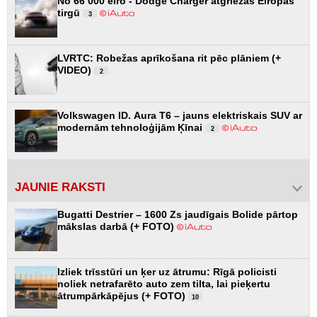
No 66 000 eiro - Dodge Charger atgriežas Eiropas
tirgū
3
LVRTC: Robežas aprīkošana rit pēc plāniem (+
VIDEO)
2
Volkswagen ID. Aura T6 – jauns elektriskais SUV ar
modernām tehnoloģijām Ķīnai
2
JAUNIE RAKSTI
Bugatti Destrier – 1600 Zs jaudīgais Bolide pārtop
mākslas darbā (+ FOTO)
Izliek trīsstūri un ķer uz ātrumu: Rīgā policisti
noliek netrafarēto auto zem tilta, lai pieķertu
ātrumpārkāpējus (+ FOTO)
10