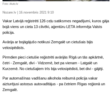
Foto: iAuto.lv
Nozare.lv | 16.novembris 2021 9:10
Vakar Latvijā reģistrēti 126 ceļu satiksmes negadījumi, kuros gāja
bojā viens un cieta 13 cilvēki, aģentūru LETA informēja Valsts
policija.
Avārija ar bojāgājušo notikusi Zemgalē un cietušais bijis
velosipēdists.
Pirmdien pieci cietušie reģistrēti avārijās Rīgā un tās apkārtnē,
četri - Zemgalē, divi - Vidzemē, bet pa vienam - Latgalē un
Kurzemē. No cietušajiem trīs bija velosipēdisti, bet divi - gājēji.
Par automašīnas vadīšanu alkohola reibumā policija vakar
aizturējusi astoņus autovadītājus - pa četriem Rīgas reģionā un
Zemgalē.