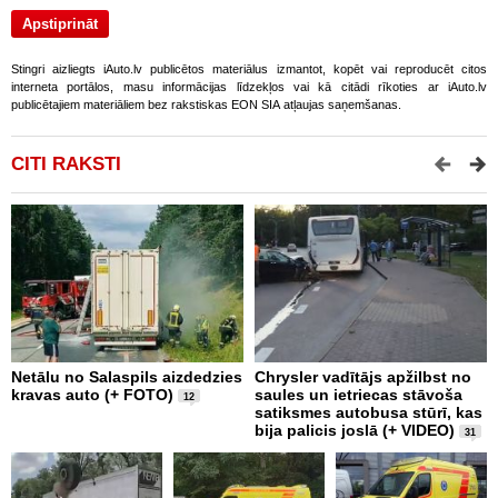
Stingri aizliegts iAuto.lv publicētos materiālus izmantot, kopēt vai reproducēt citos
interneta portālos, masu informācijas līdzekļos vai kā citādi rīkoties ar iAuto.lv
publicētajiem materiāliem bez rakstiskas EON SIA atļaujas saņemšanas.
CITI RAKSTI
Netālu no Salaspils aizdedzies
Chrysler vadītājs apžilbst no
P
kravas auto (+ FOTO)
saules un ietriecas stāvoša
v
12
satiksmes autobusa stūrī, kas
bija palicis joslā (+ VIDEO)
31