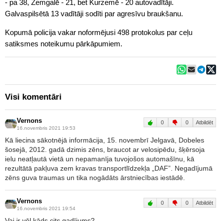
- pa 38, Zemgalē - 21, bet Kurzemē - 20 autovadītāji.
Galvaspilsētā 13 vadītāji sodīti par agresīvu braukšanu.
Kopumā policija vakar noformējusi 498 protokolus par ceļu
satiksmes noteikumu pārkāpumiem.
Visi komentāri
Vernons
0
0
Atbildēt
16.novembris 2021 19:53
Kā liecina sākotnējā informācija, 15. novembrī Jelgavā, Dobeles
šosejā, 2012. gadā dzimis zēns, braucot ar velosipēdu, šķērsoja
ielu neatļautā vietā un nepamanīja tuvojošos automašīnu, kā
rezultātā pakļuva zem kravas transportlīdzekļa „DAF”. Negadījumā
zēns guva traumas un tika nogādāts ārstniecības iestādē.
Vernons
0
0
Atbildēt
16.novembris 2021 19:54
Vai ir vēl kāds cits gadījums?