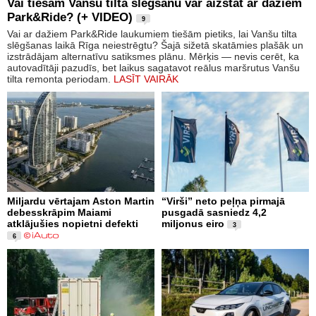
Vai tiešām Vanšu tilta slēgšanu var aizstāt ar dažiem
Park&Ride? (+ VIDEO)
9
Vai ar dažiem Park&Ride laukumiem tiešām pietiks, lai Vanšu tilta
slēgšanas laikā Rīga neiestrēgtu? Šajā sižetā skatāmies plašāk un
izstrādājam alternatīvu satiksmes plānu. Mērķis — nevis cerēt, ka
autovadītāji pazudīs, bet laikus sagatavot reālus maršrutus Vanšu
tilta remonta periodam.
LASĪT VAIRĀK
Miljardu vērtajam Aston Martin
“Virši” neto peļņa pirmajā
debesskrāpim Maiami
pusgadā sasniedz 4,2
atklājušies nopietni defekti
miljonus eiro
3
6