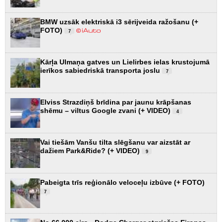
BMW uzsāk elektriskā i3 sērijveida ražošanu (+
FOTO)
7
Kārļa Ulmaņa gatves un Lielirbes ielas krustojumā
ierīkos sabiedriskā transporta joslu
7
Elviss Strazdiņš brīdina par jaunu krāpšanas
shēmu – viltus Google zvani (+ VIDEO)
4
Vai tiešām Vanšu tilta slēgšanu var aizstāt ar
dažiem Park&Ride? (+ VIDEO)
9
Pabeigta trīs reģionālo veloceļu izbūve (+ FOTO)
7