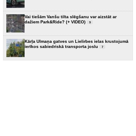
Vai tiešām Vanšu tilta slēgšanu var aizstāt ar
dažiem Park&Ride? (+ VIDEO)
9
Kārļa Ulmaņa gatves un Lielirbes ielas krustojumā
ierīkos sabiedriskā transporta joslu
7