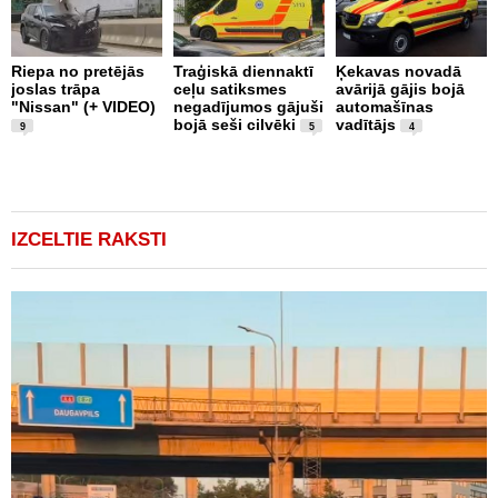
Riepa no pretējās
Traģiskā diennaktī
Ķekavas novadā
R
joslas trāpa
ceļu satiksmes
avārijā gājis bojā
l
"Nissan" (+ VIDEO)
negadījumos gājuši
automašīnas
"
bojā seši cilvēki
vadītājs
a
9
5
4
IZCELTIE RAKSTI