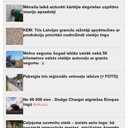
Mēneša laikā aizturēti kārtējie degvielas uzpildes
staciju apzadzēji
KEM: Trīs Latvijas granulu ražotāji apņēmušies ar
produkciju prioritāri nodrošināt vietējo tirgu
Melno segumu šogad ieklās vairāk nekā 50
kilometros valsts vietējo autoceļu ar grants
segumu
2
Pabeigta trīs reģionālo veloceļu izbūve (+ FOTO)
No 66 000 eiro - Dodge Charger atgriežas Eiropas
tirgū
Ceļojuma suvenīru vietā – izsists auto logs: kā
pasargāt personīgās mantas, atpūšoties ārzemēs