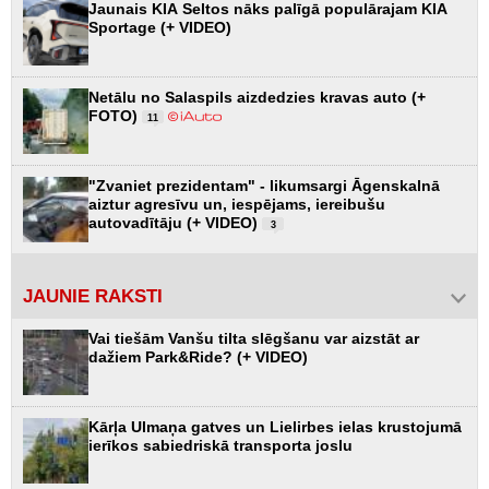
Jaunais KIA Seltos nāks palīgā populārajam KIA
Sportage (+ VIDEO)
Netālu no Salaspils aizdedzies kravas auto (+
FOTO)
11
"Zvaniet prezidentam" - likumsargi Āgenskalnā
aiztur agresīvu un, iespējams, iereibušu
autovadītāju (+ VIDEO)
3
JAUNIE RAKSTI
Vai tiešām Vanšu tilta slēgšanu var aizstāt ar
dažiem Park&Ride? (+ VIDEO)
Kārļa Ulmaņa gatves un Lielirbes ielas krustojumā
ierīkos sabiedriskā transporta joslu