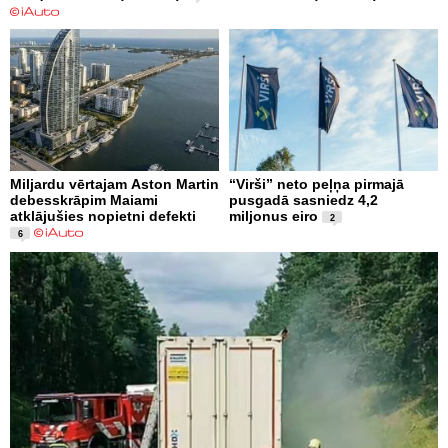
Miljardu vērtajam Aston Martin
“Virši” neto peļņa pirmajā
debesskrāpim Maiami
pusgadā sasniedz 4,2
atklājušies nopietni defekti
miljonus eiro
2
6