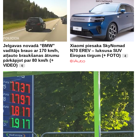
Jelgavas novadā “BMW”
Xiaomi piesaka SkyNomad
vadītājs brauc ar 170 km/h,
N70 EREV – luksusa SUV
atļauto braukšanas ātrumu
Eiropas tirgum (+ FOTO)
4
pārkāpjot par 80 km/h (+
VIDEO)
6