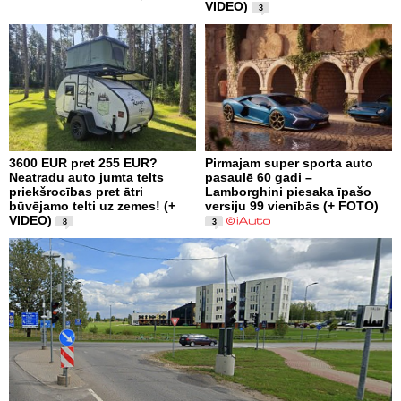
VIDEO)
3
3600 EUR pret 255 EUR?
Pirmajam super sporta auto
Neatradu auto jumta telts
pasaulē 60 gadi –
priekšrocības pret ātri
Lamborghini piesaka īpašo
būvējamo telti uz zemes! (+
versiju 99 vienībās (+ FOTO)
VIDEO)
8
3