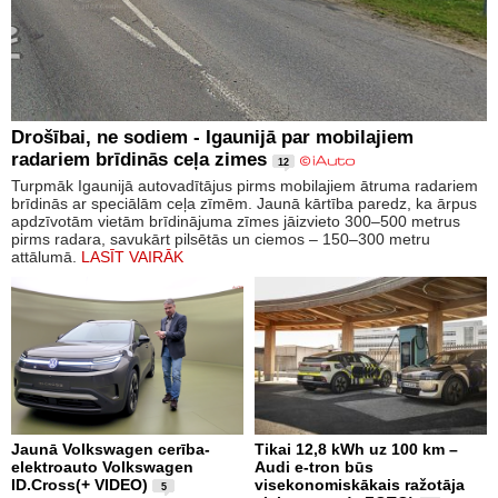
Drošībai, ne sodiem - Igaunijā par mobilajiem
radariem brīdinās ceļa zimes
12
Turpmāk Igaunijā autovadītājus pirms mobilajiem ātruma radariem
brīdinās ar speciālām ceļa zīmēm. Jaunā kārtība paredz, ka ārpus
apdzīvotām vietām brīdinājuma zīmes jāizvieto 300–500 metrus
pirms radara, savukārt pilsētās un ciemos – 150–300 metru
attālumā.
LASĪT VAIRĀK
Jaunā Volkswagen cerība-
Tikai 12,8 kWh uz 100 km –
elektroauto Volkswagen
Audi e-tron būs
ID.Cross(+ VIDEO)
visekonomiskākais ražotāja
5