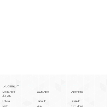
Sludinājumi
Lietoti Auto
Jauni Auto
Autonoma
Ziņas
Latvijā
Pasaulē
Izklaide
Moto
Velo
Uz Ūdens