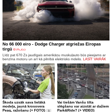
No 66 000 eiro - Dodge Charger atgriežas Eiropas
tirgū
Līdz pat 670 Zs jaudīgais amerikāņu muskuļauto būs pieejams ar
benzīna motoru un arī kā pilnībā elektrisks mdelis.
LASĪT VAIRĀK
Škoda uzsāk sava lielākā
Vai tiešām Vanšu tilta
modeļa, jaunā krosovera
slēgšanu var aizstāt ar dažiem
Peaq, ražošanu (+ FOTO)
Park&Ride? (+ VIDEO)
1