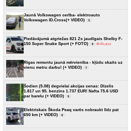
Jaunā Volkswagen cerība- elektroauto
Volkswagen ID.Cross(+ VIDEO)
5
Piedāvājumā atgriežas 821 Zs jaudīgais Shelby F-
150 Super Snake Sport (+ FOTO)
9
Rīgas remontu jaunā mērvienība - kļūdu skaits uz
vienu metru darbu! (+ VIDEO)
7
Šodien (5.08) degvielai akcijas cenas: Dīzelis
1.817 un 95. benzīns 1.737 EUR! Nafta 75.6 USD
par barelu (+ VIDEO)
9
Elektriskais Škoda Peaq varēs nobraukt līdz pat
650 km (+ VIDEO)
8