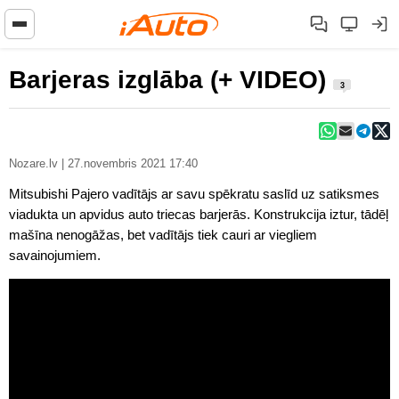
Barjeras izglāba (+ VIDEO)
3
Nozare.lv | 27.novembris 2021 17:40
Mitsubishi Pajero vadītājs ar savu spēkratu saslīd uz satiksmes
viadukta un apvidus auto triecas barjerās. Konstrukcija iztur, tādēļ
mašīna nenogāžas, bet vadītājs tiek cauri ar viegliem
savainojumiem.