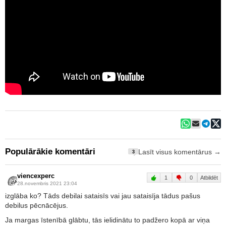
Populārākie komentāri
Lasīt visus komentārus →
3
viencexperc
1
0
Atbildēt
28.novembris 2021 23:04
izglāba ko? Tāds debilai sataisīs vai jau sataisīja tādus pašus
debilus pēcnācējus.
Ja margas īstenībā glābtu, tās ielidinātu to padžero kopā ar viņa