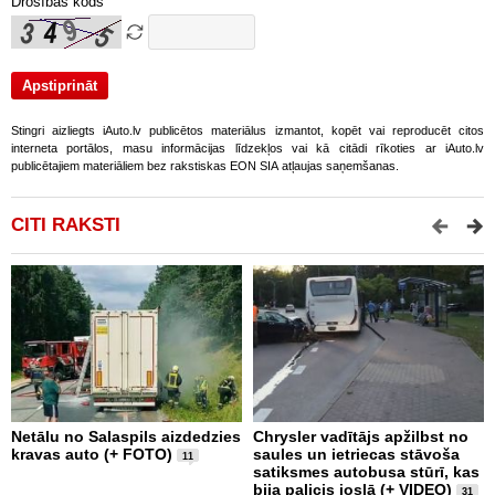
Drošības kods
Stingri aizliegts iAuto.lv publicētos materiālus izmantot, kopēt vai reproducēt citos
interneta portālos, masu informācijas līdzekļos vai kā citādi rīkoties ar iAuto.lv
publicētajiem materiāliem bez rakstiskas EON SIA atļaujas saņemšanas.
CITI RAKSTI
Netālu no Salaspils aizdedzies
Chrysler vadītājs apžilbst no
P
kravas auto (+ FOTO)
saules un ietriecas stāvoša
v
11
satiksmes autobusa stūrī, kas
bija palicis joslā (+ VIDEO)
31