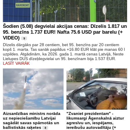
Šodien (5.08) degvielai akcijas cenas: Dīzelis 1.817 un
95. benzīns 1.737 EUR! Nafta 75.6 USD par barelu (+
VIDEO)
9
Dīzelis dārgāks par 28 centiem, bet 95. benzīns par 20 centiem
kopš 1. marta. Tas sanāk papildus +16.80 EUR klāt pie manas 60 l
uzpildes. Atgādinām, ka 2026. gada 1. martā cenas Latvijā, Neste
Lielupes DUS dīzeļdegvielai un 95. benzīnam bija 1.537 EUR.
LASĪT VAIRĀK
Aizsardzības ministrs norāda
"Zvaniet prezidentam" -
uz nepieciešamību Latvijai
likumsargi Āgenskalnā aiztur
sagādāt savas spārnotās un
agresīvu un, iespējams,
ballistiskās raķetes
iereibušu autovadītāju (+
8