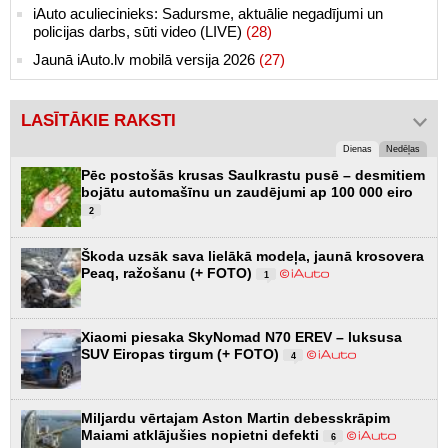
iAuto aculiecinieks: Sadursme, aktuālie negadījumi un
policijas darbs, sūti video (LIVE)
(28)
Jaunā iAuto.lv mobilā versija 2026
(27)
LASĪTĀKIE RAKSTI
Dienas
Nedēļas
Pēc postošās krusas Saulkrastu pusē – desmitiem
bojātu automašīnu un zaudējumi ap 100 000 eiro
2
Škoda uzsāk sava lielākā modeļa, jaunā krosovera
Peaq, ražošanu (+ FOTO)
1
Xiaomi piesaka SkyNomad N70 EREV – luksusa
SUV Eiropas tirgum (+ FOTO)
4
Miljardu vērtajam Aston Martin debesskrāpim
Maiami atklājušies nopietni defekti
6