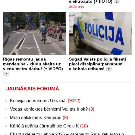
elektroauto (+ FOTO)
3
Rīgas remontu jaunā
Šogad Valsts policijā fiksēti
mērvienība - kļūdu skaits uz
pieci disciplinārpārkāpumi
vienu metru darbu! (+ VIDEO)
alkohola reibumā
2
7
JAUNĀKAIS FORUMĀ
Krievijas iebrukums Ukrainā!
(9042)
Vecas konfektes bērniem! Vai tas ir ok?
(3)
Moto salidojums Ķemeros
(8)
Kārtējā avārija Jūrmalā pie Circle K
(18)
Eksotiskie auto Latvijā 2026 – varenauto Rīgā, reti auto un