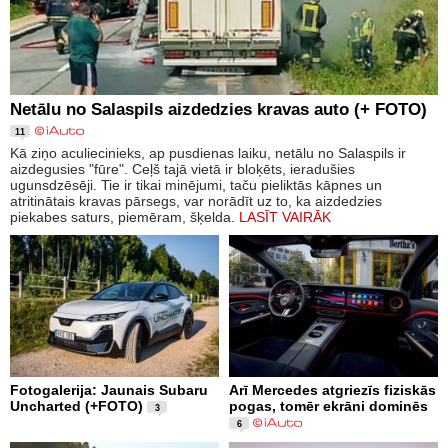
Netālu no Salaspils aizdedzies kravas auto (+ FOTO)
11
Kā ziņo aculiecinieks, ap pusdienas laiku, netālu no Salaspils ir
aizdegusies "fūre". Ceļš tajā vietā ir bloķēts, ieradušies
ugunsdzēsēji. Tie ir tikai minējumi, taču pieliktās kāpnes un
atritinātais kravas pārsegs, var norādīt uz to, ka aizdedzies
piekabes saturs, piemēram, šķelda.
LASĪT VAIRĀK
Fotogalerija: Jaunais Subaru
Arī Mercedes atgriezīs fiziskās
Uncharted (+FOTO)
pogas, tomēr ekrāni dominēs
3
6