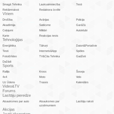
Smagā Tehnika
Lauksaimniecība
Testi
Reklāmraksti
Redaktora Izvēle
Vīriem
Drošība
Avārijas
Policija
Akadēmija
Satiksme
Garāžā
Ceļojumi
Militāri
Autoklubi
Karte
Reakcijas tests
Tehnoloģijas
Enerģētika
Tālruņi
Datori&Portatīvie
Testi
Internets&App
Spēles
Foto&Video
TV&Cita Tehnika
Gadžeti
Dažādi
Sports
Rallijs
Kross
Šoseja
4x4
Moto
Velo
Uz Ūdens
Trases
Kalendārs
Video&TV
Forums
Lasītāju pieredze
Atsauksmes par auto
Atsauksmes par
Lasītāju raksti
uzņēmumiem
Akcijas
Jautā ekspertam