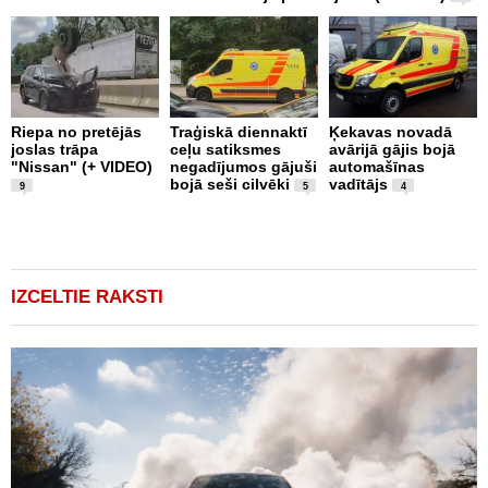
Riepa no pretējās
Traģiskā diennaktī
Ķekavas novadā
R
joslas trāpa
ceļu satiksmes
avārijā gājis bojā
l
"Nissan" (+ VIDEO)
negadījumos gājuši
automašīnas
"
bojā seši cilvēki
vadītājs
a
9
5
4
IZCELTIE RAKSTI