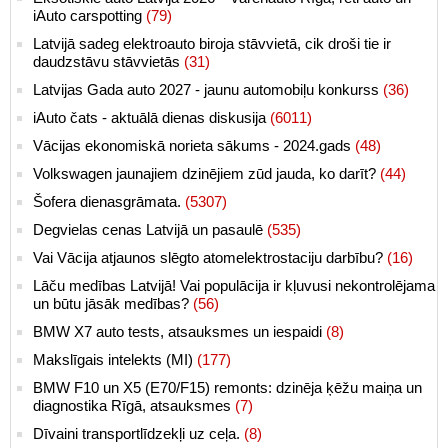
iAuto carspotting
(79)
Latvijā sadeg elektroauto biroja stāvvietā, cik droši tie ir
daudzstāvu stāvvietās
(31)
Latvijas Gada auto 2027 - jaunu automobiļu konkurss
(36)
iAuto čats - aktuālā dienas diskusija
(6011)
Vācijas ekonomiskā norieta sākums - 2024.gads
(48)
Volkswagen jaunajiem dzinējiem zūd jauda, ko darīt?
(44)
Šofera dienasgrāmata.
(5307)
Degvielas cenas Latvijā un pasaulē
(535)
Vai Vācija atjaunos slēgto atomelektrostaciju darbību?
(16)
Lāču medības Latvijā! Vai populācija ir kļuvusi nekontrolējama
un būtu jāsāk medības?
(56)
BMW X7 auto tests, atsauksmes un iespaidi
(8)
Makslīgais intelekts (MI)
(177)
BMW F10 un X5 (E70/F15) remonts: dzinēja ķēžu maiņa un
diagnostika Rīgā, atsauksmes
(7)
Dīvaini transportlīdzekļi uz ceļa.
(8)