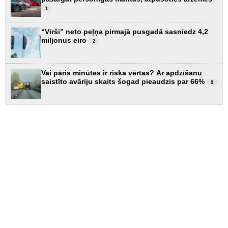
1
“Virši” neto peļņa pirmajā pusgadā sasniedz 4,2
miljonus eiro
2
Vai pāris minūtes ir riska vērtas? Ar apdzīšanu
saistīto avāriju skaits šogad pieaudzis par 66%
9