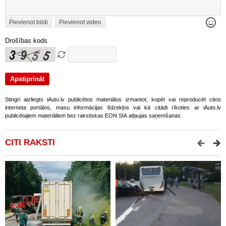
Pievienot bildi
Pievienot video
Drošības kods
Stingri aizliegts iAuto.lv publicētos materiālus izmantot, kopēt vai reproducēt citos
interneta portālos, masu informācijas līdzekļos vai kā citādi rīkoties ar iAuto.lv
publicētajiem materiāliem bez rakstiskas EON SIA atļaujas saņemšanas.
CITI RAKSTI