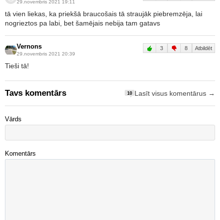
29.novembris 2021 19:11
tā vien liekas, ka priekšā braucošais tā straujāk piebremzēja, lai
nogrieztos pa labi, bet šamējais nebija tam gatavs
Vernons
3
8
Atbildēt
29.novembris 2021 20:39
Tieši tā!
Tavs komentārs
Lasīt visus komentārus →
10
Vārds
Komentārs