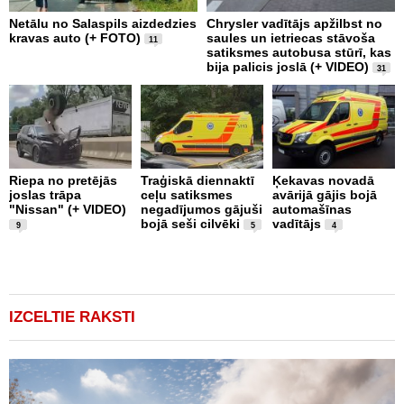
Netālu no Salaspils aizdedzies
Chrysler vadītājs apžilbst no
P
kravas auto (+ FOTO)
saules un ietriecas stāvoša
v
11
satiksmes autobusa stūrī, kas
bija palicis joslā (+ VIDEO)
31
Riepa no pretējās
Traģiskā diennaktī
Ķekavas novadā
R
joslas trāpa
ceļu satiksmes
avārijā gājis bojā
l
"Nissan" (+ VIDEO)
negadījumos gājuši
automašīnas
"
bojā seši cilvēki
vadītājs
a
9
5
4
IZCELTIE RAKSTI