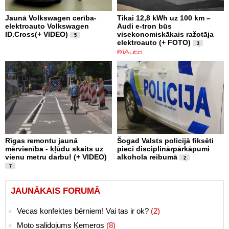
Jaunā Volkswagen cerība-
Tikai 12,8 kWh uz 100 km –
elektroauto Volkswagen
Audi e-tron būs
ID.Cross(+ VIDEO)
visekonomiskākais ražotāja
5
elektroauto (+ FOTO)
3
Rīgas remontu jaunā
Šogad Valsts policijā fiksēti
mērvienība - kļūdu skaits uz
pieci disciplinārpārkāpumi
vienu metru darbu! (+ VIDEO)
alkohola reibumā
2
7
JAUNĀKAIS FORUMĀ
Vecas konfektes bērniem! Vai tas ir ok?
(2)
Moto salidojums Ķemeros
(8)