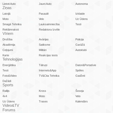
Lietoti Auto
Jauni Auto
Autonoma
Ziņas
Latvijā
Pasaulē
Izklaide
Moto
Velo
Uz Ūdens
Smagā Tehnika
Lauksaimniecība
Testi
Reklāmraksti
Redaktora Izvēle
Vīriem
Drošība
Avārijas
Policija
Akadēmija
Satiksme
Garāžā
Ceļojumi
Militāri
Autoklubi
Karte
Reakcijas tests
Tehnoloģijas
Enerģētika
Tālruņi
Datori&Portatīvie
Testi
Internets&App
Spēles
Foto&Video
TV&Cita Tehnika
Gadžeti
Dažādi
Sports
Rallijs
Kross
Šoseja
4x4
Moto
Velo
Uz Ūdens
Trases
Kalendārs
Video&TV
Forums