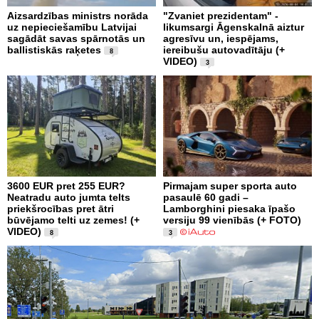
Aizsardzības ministrs norāda
"Zvaniet prezidentam" -
uz nepieciešamību Latvijai
likumsargi Āgenskalnā aiztur
sagādāt savas spārnotās un
agresīvu un, iespējams,
ballistiskās raķetes
iereibušu autovadītāju (+
8
VIDEO)
3
3600 EUR pret 255 EUR?
Pirmajam super sporta auto
Neatradu auto jumta telts
pasaulē 60 gadi –
priekšrocības pret ātri
Lamborghini piesaka īpašo
būvējamo telti uz zemes! (+
versiju 99 vienībās (+ FOTO)
VIDEO)
8
3