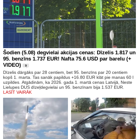
Šodien (5.08) degvielai akcijas cenas: Dīzelis 1.817 un
95. benzīns 1.737 EUR! Nafta 75.6 USD par barelu (+
VIDEO)
9
Dīzelis dārgāks par 28 centiem, bet 95. benzīns par 20 centiem
kopš 1. marta. Tas sanāk papildus +16.80 EUR klāt pie manas 60 l
uzpildes. Atgādinām, ka 2026. gada 1. martā cenas Latvijā, Neste
Lielupes DUS dīzeļdegvielai un 95. benzīnam bija 1.537 EUR.
LASĪT VAIRĀK