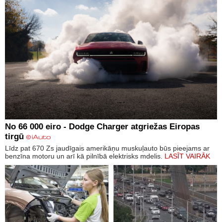
No 66 000 eiro - Dodge Charger atgriežas Eiropas
tirgū
Līdz pat 670 Zs jaudīgais amerikāņu muskuļauto būs pieejams ar
benzīna motoru un arī kā pilnībā elektrisks mdelis.
LASĪT VAIRĀK