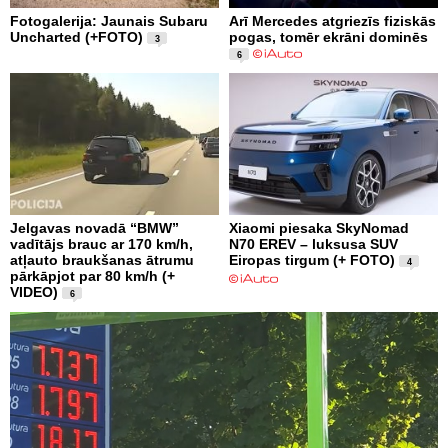
Fotogalerija: Jaunais Subaru
Arī Mercedes atgriezīs fiziskās
Uncharted (+FOTO)
pogas, tomēr ekrāni dominēs
3
6
Jelgavas novadā “BMW”
Xiaomi piesaka SkyNomad
vadītājs brauc ar 170 km/h,
N70 EREV – luksusa SUV
atļauto braukšanas ātrumu
Eiropas tirgum (+ FOTO)
4
pārkāpjot par 80 km/h (+
VIDEO)
6