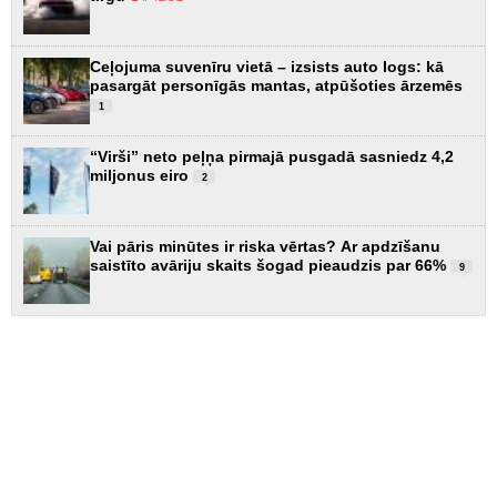
Ceļojuma suvenīru vietā – izsists auto logs: kā
pasargāt personīgās mantas, atpūšoties ārzemēs
1
“Virši” neto peļņa pirmajā pusgadā sasniedz 4,2
miljonus eiro
2
Vai pāris minūtes ir riska vērtas? Ar apdzīšanu
saistīto avāriju skaits šogad pieaudzis par 66%
9