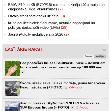
BMW F10 un X5 (E70/F15) remonts: dzinēja ķēžu maiņa un
diagnostika Rīgā, atsauksmes
(7)
Dīvaini transportlīdzekļi uz ceļa.
(8)
iAuto aculiecinieks: Sadursme, aktuālie negadījumi un
policijas darbs, sūti video (LIVE)
(28)
Jaunā iAuto.lv mobilā versija 2026
(27)
LASĪTĀKIE RAKSTI
Dienas
Nedēļas
Pēc postošās krusas Saulkrastu pusē – desmitiem
bojātu automašīnu un zaudējumi ap 100 000 eiro
2
Škoda uzsāk sava lielākā modeļa, jaunā krosovera
Peaq, ražošanu (+ FOTO)
1
Xiaomi piesaka SkyNomad N70 EREV – luksusa
SUV Eiropas tirgum (+ FOTO)
4