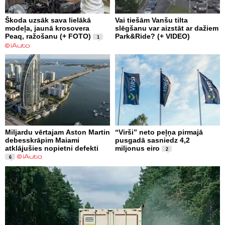
Škoda uzsāk sava lielākā
Vai tiešām Vanšu tilta
modeļa, jaunā krosovera
slēgšanu var aizstāt ar dažiem
Peaq, ražošanu (+ FOTO)
Park&Ride? (+ VIDEO)
1
Miljardu vērtajam Aston Martin
“Virši” neto peļņa pirmajā
debesskrāpim Maiami
pusgadā sasniedz 4,2
atklājušies nopietni defekti
miljonus eiro
2
6