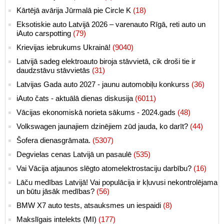
Kārtējā avārija Jūrmalā pie Circle K
(18)
Eksotiskie auto Latvijā 2026 – varenauto Rīgā, reti auto un
iAuto carspotting
(79)
Krievijas iebrukums Ukrainā!
(9040)
Latvijā sadeg elektroauto biroja stāvvietā, cik droši tie ir
daudzstāvu stāvvietās
(31)
Latvijas Gada auto 2027 - jaunu automobiļu konkurss
(36)
iAuto čats - aktuālā dienas diskusija
(6011)
Vācijas ekonomiskā norieta sākums - 2024.gads
(48)
Volkswagen jaunajiem dzinējiem zūd jauda, ko darīt?
(44)
Šofera dienasgrāmata.
(5307)
Degvielas cenas Latvijā un pasaulē
(535)
Vai Vācija atjaunos slēgto atomelektrostaciju darbību?
(16)
Lāču medības Latvijā! Vai populācija ir kļuvusi nekontrolējama
un būtu jāsāk medības?
(56)
BMW X7 auto tests, atsauksmes un iespaidi
(8)
Makslīgais intelekts (MI)
(177)