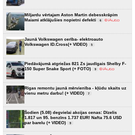
Miljardu vērtajam Aston Martin debesskrāpim
Maiami atklājušies nopietni defekti
6
Jaunā Volkswagen cerība- elektroauto
Volkswagen ID.Cross(+ VIDEO)
5
Piedāvājumā atgriežas 821 Zs jaudīgais Shelby F-
150 Super Snake Sport (+ FOTO)
9
Rīgas remontu jaunā mērvienība - kļūdu skaits uz
vienu metru darbu! (+ VIDEO)
7
Šodien (5.08) degvielai akcijas cenas: Dīzelis
1.817 un 95. benzīns 1.737 EUR! Nafta 75.6 USD
par barelu (+ VIDEO)
9