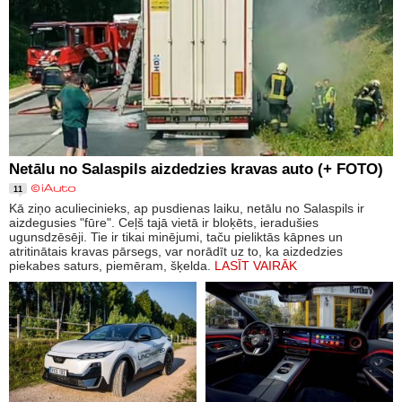
Netālu no Salaspils aizdedzies kravas auto (+ FOTO)
11
Kā ziņo aculiecinieks, ap pusdienas laiku, netālu no Salaspils ir
aizdegusies "fūre". Ceļš tajā vietā ir bloķēts, ieradušies
ugunsdzēsēji. Tie ir tikai minējumi, taču pieliktās kāpnes un
atritinātais kravas pārsegs, var norādīt uz to, ka aizdedzies
piekabes saturs, piemēram, šķelda.
LASĪT VAIRĀK