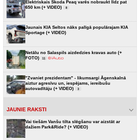
Elektriskais Škoda Peaq varēs nobraukt līdz pat
650 km (+ VIDEO)
8
Jaunais KIA Seltos nāks palīgā populārajam KIA
Sportage (+ VIDEO)
Netālu no Salaspils aizdedzies kravas auto (+
FOTO)
11
"Zvaniet prezidentam" - likumsargi Āgenskalnā
aiztur agresīvu un, iespējams, iereibušu
autovadītāju (+ VIDEO)
3
JAUNIE RAKSTI
Vai tiešām Vanšu tilta slēgšanu var aizstāt ar
dažiem Park&Ride? (+ VIDEO)