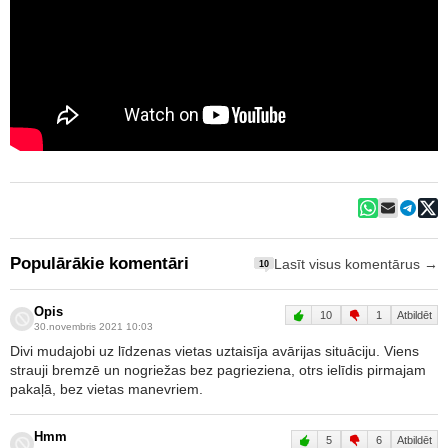
Populārākie komentāri
Lasīt visus komentārus →
10
Opis
10
1
Atbildēt
30.novembris 2021 10:03
Divi mudajobi uz līdzenas vietas uztaisīja avārijas situāciju. Viens
strauji bremzē un nogriežas bez pagrieziena, otrs ielīdis pirmajam
pakaļā, bez vietas manevriem.
Hmm
5
6
Atbildēt