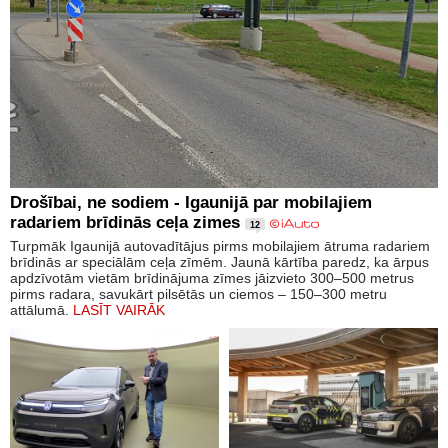
Drošībai, ne sodiem - Igaunijā par mobilajiem
radariem brīdinās ceļa zimes
12
Turpmāk Igaunijā autovadītājus pirms mobilajiem ātruma radariem
brīdinās ar speciālām ceļa zīmēm. Jaunā kārtība paredz, ka ārpus
apdzīvotām vietām brīdinājuma zīmes jāizvieto 300–500 metrus
pirms radara, savukārt pilsētās un ciemos – 150–300 metru
attālumā.
LASĪT VAIRĀK