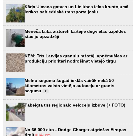
Kārļa Ulmaņa gatves un Lielirbes ielas krustojumā
ierīkos sabiedriskā transporta joslu
Mēneša laikā aizturēti kārtējie degvielas uzpildes
staciju apzadzēji
KEM: Trīs Latvijas granulu ražotāji apņēmušies ar
produkciju prioritāri nodrošināt vietējo tirgu
Melno segumu šogad ieklās vairāk nekā 50
kilometros valsts vietējo autoceļu ar grants
segumu
2
Pabeigta trīs reģionālo veloceļu izbūve (+ FOTO)
No 66 000 eiro - Dodge Charger atgriežas Eiropas
tirgū