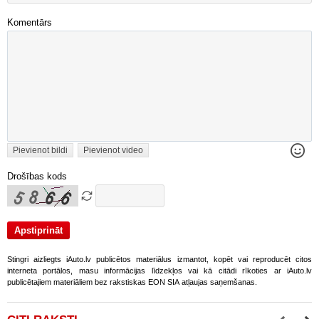
Komentārs
Pievienot bildi
Pievienot video
Drošības kods
Stingri aizliegts iAuto.lv publicētos materiālus izmantot, kopēt vai reproducēt citos
interneta portālos, masu informācijas līdzekļos vai kā citādi rīkoties ar iAuto.lv
publicētajiem materiāliem bez rakstiskas EON SIA atļaujas saņemšanas.