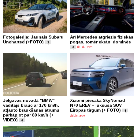
Fotogalerija: Jaunais Subaru
Arī Mercedes atgriezīs fiziskās
Uncharted (+FOTO)
pogas, tomēr ekrāni dominēs
3
6
Jelgavas novadā “BMW”
Xiaomi piesaka SkyNomad
vadītājs brauc ar 170 km/h,
N70 EREV – luksusa SUV
atļauto braukšanas ātrumu
Eiropas tirgum (+ FOTO)
4
pārkāpjot par 80 km/h (+
VIDEO)
6