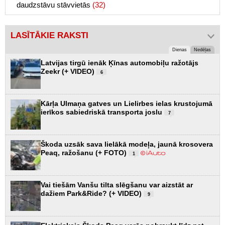
daudzstāvu stāvvietās
(32)
LASĪTĀKIE RAKSTI
Dienas
Nedēļas
Latvijas tirgū ienāk Ķīnas automobiļu ražotājs
Zeekr (+ VIDEO)
6
Kārļa Ulmaņa gatves un Lielirbes ielas krustojumā
ierīkos sabiedriskā transporta joslu
7
Škoda uzsāk sava lielākā modeļa, jaunā krosovera
Peaq, ražošanu (+ FOTO)
1
Vai tiešām Vanšu tilta slēgšanu var aizstāt ar
dažiem Park&Ride? (+ VIDEO)
9