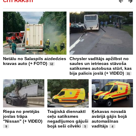
CITI RAKSTI
Netālu no Salaspils aizdedzies
Chrysler vadītājs apžilbst no
P
kravas auto (+ FOTO)
saules un ietriecas stāvoša
v
12
satiksmes autobusa stūrī, kas
bija palicis joslā (+ VIDEO)
31
Riepa no pretējās
Traģiskā diennaktī
Ķekavas novadā
R
joslas trāpa
ceļu satiksmes
avārijā gājis bojā
l
"Nissan" (+ VIDEO)
negadījumos gājuši
automašīnas
"
bojā seši cilvēki
vadītājs
a
9
5
4