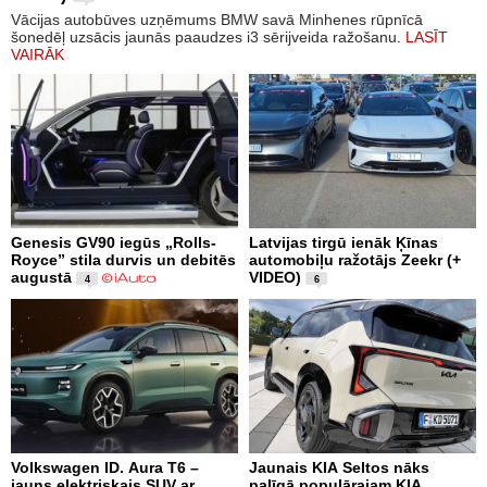
Vācijas autobūves uzņēmums BMW savā Minhenes rūpnīcā
šonedēļ uzsācis jaunās paaudzes i3 sērijveida ražošanu.
LASĪT
VAIRĀK
Genesis GV90 iegūs „Rolls-
Latvijas tirgū ienāk Ķīnas
Royce” stila durvis un debitēs
automobiļu ražotājs Zeekr (+
augustā
VIDEO)
4
6
Volkswagen ID. Aura T6 –
Jaunais KIA Seltos nāks
jauns elektriskais SUV ar
palīgā populārajam KIA