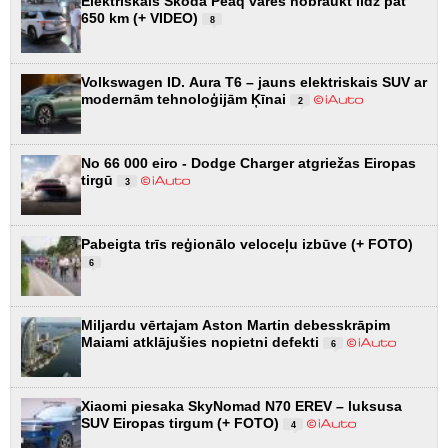
Elektriskais Škoda Peaq varēs nobraukt līdz pat
650 km (+ VIDEO)
8
Volkswagen ID. Aura T6 – jauns elektriskais SUV ar
modernām tehnoloģijām Ķīnai
2
No 66 000 eiro - Dodge Charger atgriežas Eiropas
tirgū
3
Pabeigta trīs reģionālo veloceļu izbūve (+ FOTO)
6
Miljardu vērtajam Aston Martin debesskrāpim
Maiami atklājušies nopietni defekti
6
Xiaomi piesaka SkyNomad N70 EREV – luksusa
SUV Eiropas tirgum (+ FOTO)
4