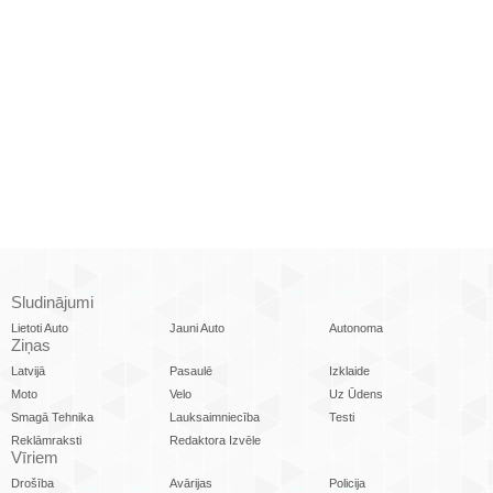
Sludinājumi
Lietoti Auto
Jauni Auto
Autonoma
Ziņas
Latvijā
Pasaulē
Izklaide
Moto
Velo
Uz Ūdens
Smagā Tehnika
Lauksaimniecība
Testi
Reklāmraksti
Redaktora Izvēle
Vīriem
Drošība
Avārijas
Policija