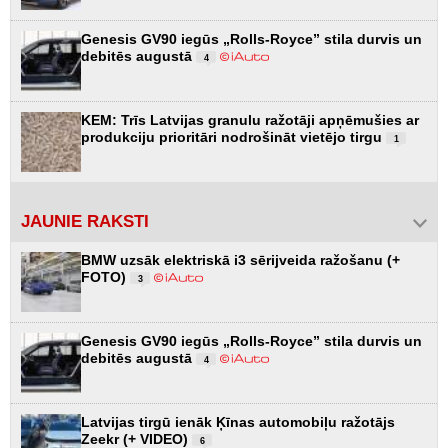
Genesis GV90 iegūs „Rolls-Royce” stila durvis un
debitēs augustā
4
KEM: Trīs Latvijas granulu ražotāji apņēmušies ar
produkciju prioritāri nodrošināt vietējo tirgu
1
JAUNIE RAKSTI
BMW uzsāk elektriskā i3 sērijveida ražošanu (+
FOTO)
3
Genesis GV90 iegūs „Rolls-Royce” stila durvis un
debitēs augustā
4
Latvijas tirgū ienāk Ķīnas automobiļu ražotājs
Zeekr (+ VIDEO)
6