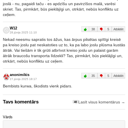
joslā - nu, pagaidi taču - es apdzīšu un pavirzīšos malā, varēsi
skriet. Tas, pirmkārt, būs pieklājīgi un, otrkārt, nebūs konfliktu uz
ceļiem.
W12
38
5
Atbildēt
28.jūnijs 2025 11:10
Nekad neesmu sapratis tos āžus, kas ārpus pilsētas spītīgi kreisē
pa kreiso joslu pat neskatoties uz to, ka pa labo joslu plūsma kustās
ātrāk. Vai tiešām ir tik grūti atbrīvot kreiso joslu un palaist garām
ātrāk braucošu transporta līdzekli? Tas, pirmkārt, būs pieklājīgi un,
otrkārt, nebūs konfliktu uz ceļiem.
anonimikis
35
5
Atbildēt
27.jūnijs 2025 18:17
Bembists kurwa, škodists vienk pidars.
Tavs komentārs
Lasīt visus komentārus →
48
Vārds