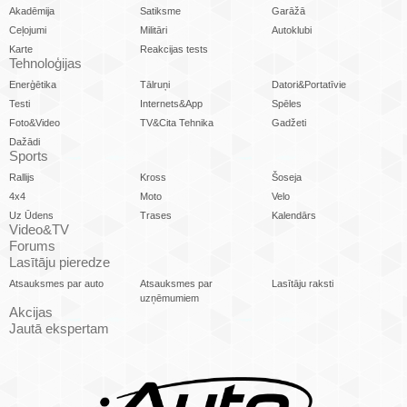
Akadēmija
Satiksme
Garāžā
Ceļojumi
Militāri
Autoklubi
Karte
Reakcijas tests
Tehnoloģijas
Enerģētika
Tālruņi
Datori&Portatīvie
Testi
Internets&App
Spēles
Foto&Video
TV&Cita Tehnika
Gadžeti
Dažādi
Sports
Rallijs
Kross
Šoseja
4x4
Moto
Velo
Uz Ūdens
Trases
Kalendārs
Video&TV
Forums
Lasītāju pieredze
Atsauksmes par auto
Atsauksmes par
Lasītāju raksti
uzņēmumiem
Akcijas
Jautā ekspertam