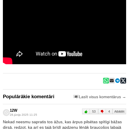
Populārākie komentāri
Lasīt visus komentārus →
48
12W
53
4
Atbildēt
28.jūnijs 2025 11:25
Nekad neesmu sapratis tos āžus, kas ārpus pilsētas spītīgi bāžas
dirsā, redzot, ka arī es tajā brīdī apdzenu lēnāk braucošos labajā