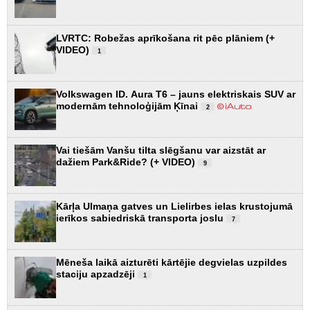
LVRTC: Robežas aprīkošana rit pēc plāniem (+
VIDEO)
1
Volkswagen ID. Aura T6 – jauns elektriskais SUV ar
modernām tehnoloģijām Ķīnai
2
Vai tiešām Vanšu tilta slēgšanu var aizstāt ar
dažiem Park&Ride? (+ VIDEO)
9
Kārļa Ulmaņa gatves un Lielirbes ielas krustojumā
ierīkos sabiedriskā transporta joslu
7
Mēneša laikā aizturēti kārtējie degvielas uzpildes
staciju apzadzēji
1