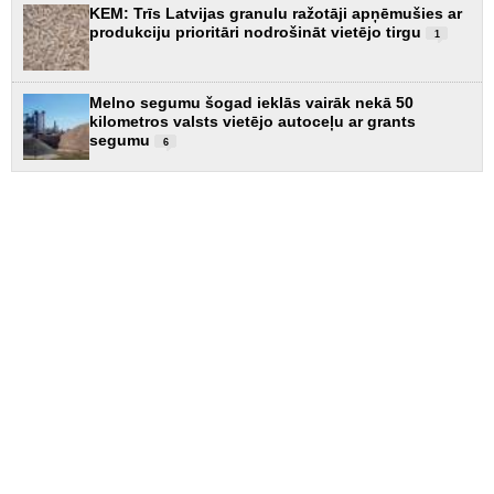
KEM: Trīs Latvijas granulu ražotāji apņēmušies ar
produkciju prioritāri nodrošināt vietējo tirgu
1
Melno segumu šogad ieklās vairāk nekā 50
kilometros valsts vietējo autoceļu ar grants
segumu
6