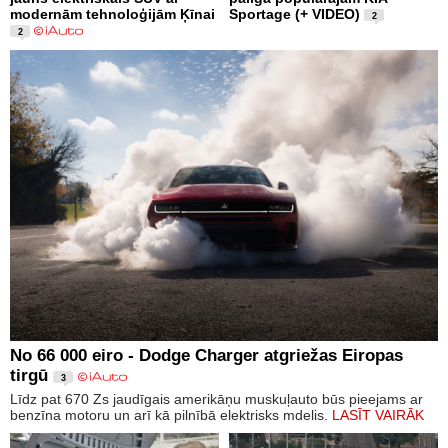
modernām tehnoloģijām Ķīnai
Sportage (+ VIDEO)
2
2
No 66 000 eiro - Dodge Charger atgriežas Eiropas
tirgū
3
Līdz pat 670 Zs jaudīgais amerikāņu muskuļauto būs pieejams ar
benzīna motoru un arī kā pilnībā elektrisks mdelis.
LASĪT VAIRĀK