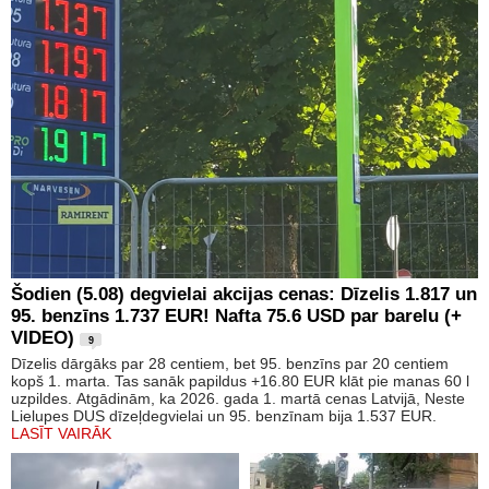
Šodien (5.08) degvielai akcijas cenas: Dīzelis 1.817 un
95. benzīns 1.737 EUR! Nafta 75.6 USD par barelu (+
VIDEO)
9
Dīzelis dārgāks par 28 centiem, bet 95. benzīns par 20 centiem
kopš 1. marta. Tas sanāk papildus +16.80 EUR klāt pie manas 60 l
uzpildes. Atgādinām, ka 2026. gada 1. martā cenas Latvijā, Neste
Lielupes DUS dīzeļdegvielai un 95. benzīnam bija 1.537 EUR.
LASĪT VAIRĀK