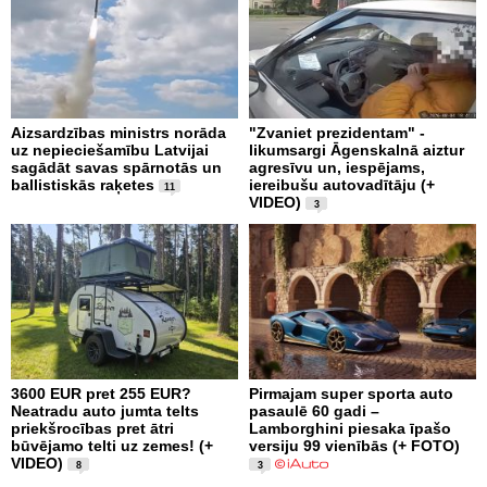
Aizsardzības ministrs norāda
"Zvaniet prezidentam" -
uz nepieciešamību Latvijai
likumsargi Āgenskalnā aiztur
sagādāt savas spārnotās un
agresīvu un, iespējams,
ballistiskās raķetes
iereibušu autovadītāju (+
11
VIDEO)
3
3600 EUR pret 255 EUR?
Pirmajam super sporta auto
Neatradu auto jumta telts
pasaulē 60 gadi –
priekšrocības pret ātri
Lamborghini piesaka īpašo
būvējamo telti uz zemes! (+
versiju 99 vienībās (+ FOTO)
VIDEO)
8
3