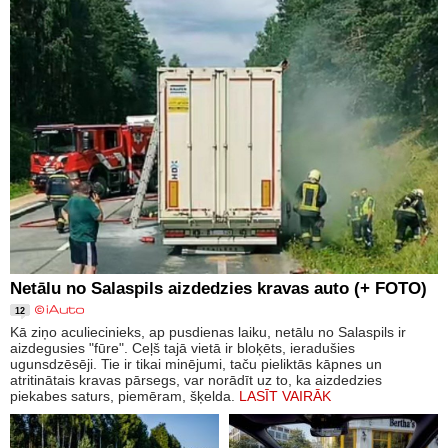
Netālu no Salaspils aizdedzies kravas auto (+ FOTO)
12
Kā ziņo aculiecinieks, ap pusdienas laiku, netālu no Salaspils ir
aizdegusies "fūre". Ceļš tajā vietā ir bloķēts, ieradušies
ugunsdzēsēji. Tie ir tikai minējumi, taču pieliktās kāpnes un
atritinātais kravas pārsegs, var norādīt uz to, ka aizdedzies
piekabes saturs, piemēram, šķelda.
LASĪT VAIRĀK