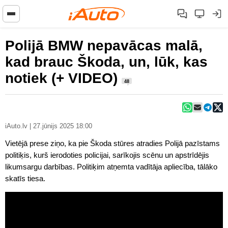
Polijā BMW nepavācas malā,
kad brauc Škoda, un, lūk, kas
notiek (+ VIDEO)
48
iAuto.lv | 27.jūnijs 2025 18:00
Vietējā prese ziņo, ka pie Škoda stūres atradies Polijā pazīstams
politiķis, kurš ierodoties policijai, sarīkojis scēnu un apstrīdējis
likumsargu darbības. Politiķim atņemta vadītāja apliecība, tālāko
skatīs tiesa.