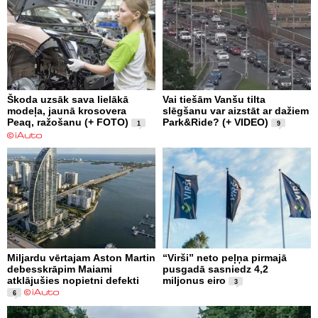
Škoda uzsāk sava lielākā
Vai tiešām Vanšu tilta
modeļa, jaunā krosovera
slēgšanu var aizstāt ar dažiem
Peaq, ražošanu (+ FOTO)
Park&Ride? (+ VIDEO)
1
9
Miljardu vērtajam Aston Martin
“Virši” neto peļņa pirmajā
debesskrāpim Maiami
pusgadā sasniedz 4,2
atklājušies nopietni defekti
miljonus eiro
3
6