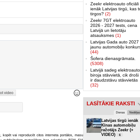
Zeekr elektroauto oficiāli
ienāk Latvijas tirgū, kas 
tirgos?
(2)
Zeekr 7GT elektroauto
2026 - 2027 tests, cena
Latvijā un lietotāju
atsauksmes
(1)
Latvijas Gada auto 2027 
jaunu automobiļu konkur
(44)
Šofera dienasgrāmata.
(5308)
Latvijā sadeg elektroauto
biroja stāvvietā, cik droši 
ir daudzstāvu stāvvietās
(32)
ot video
LASĪTĀKIE RAKSTI
Dienas
Nedēļas
Latvijas tirgū ienāk
Ķīnas automobiļu
ražotājs Zeekr (+
VIDEO)
ot, kopēt vai reproducēt citos interneta portālos, masu
6