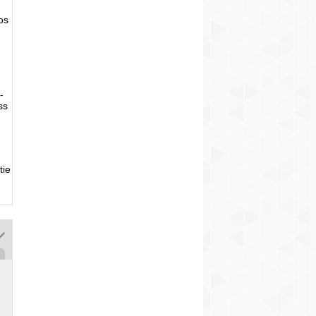
tos
-
ss
tie