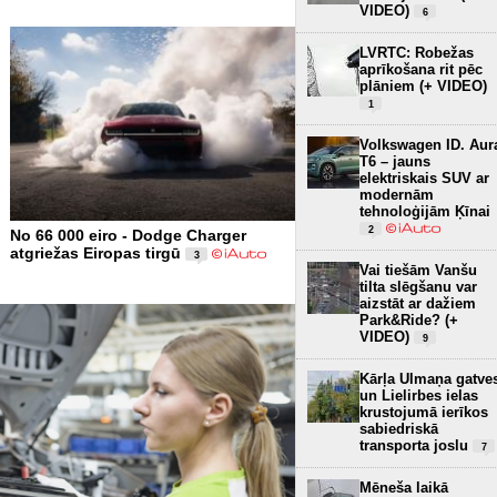
VIDEO)
6
LVRTC: Robežas
aprīkošana rit pēc
plāniem (+ VIDEO)
1
Volkswagen ID. Aur
T6 – jauns
elektriskais SUV ar
modernām
tehnoloģijām Ķīnai
2
No 66 000 eiro - Dodge Charger
atgriežas Eiropas tirgū
3
Vai tiešām Vanšu
tilta slēgšanu var
aizstāt ar dažiem
Park&Ride? (+
VIDEO)
9
Kārļa Ulmaņa gatve
un Lielirbes ielas
krustojumā ierīkos
sabiedriskā
transporta joslu
7
Mēneša laikā