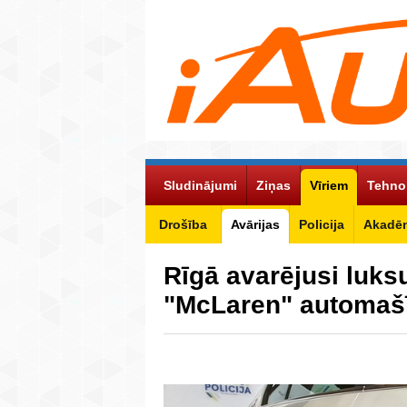
Sludinājumi
Ziņas
Vīriem
Tehno
Drošība
Avārijas
Policija
Akadēm
Rīgā avarējusi luks
"McLaren" automaš