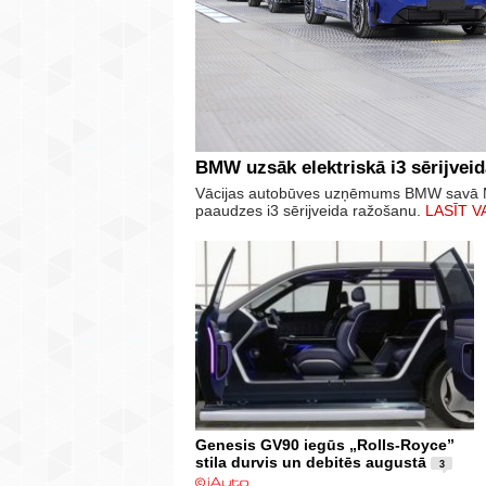
BMW uzsāk elektriskā i3 sērijvei
Vācijas autobūves uzņēmums BMW savā M
paaudzes i3 sērijveida ražošanu.
LASĪT V
Genesis GV90 iegūs „Rolls-Royce”
stila durvis un debitēs augustā
3