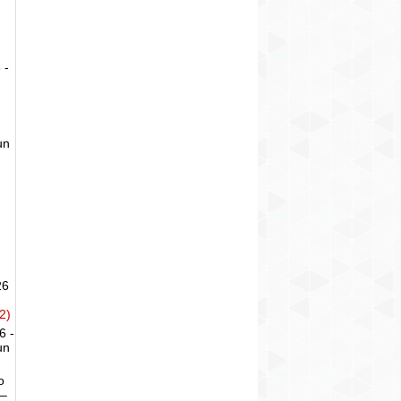
 -
un
26
2)
6 -
un
o
 –