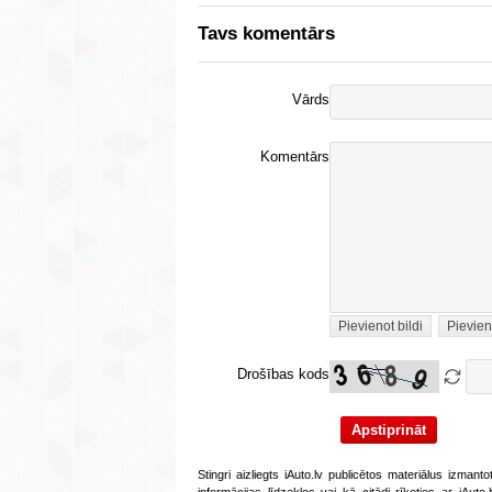
Tavs komentārs
Vārds
Komentārs
Pievienot bildi
Pievien
Drošības kods
Stingri aizliegts iAuto.lv publicētos materiālus izmant