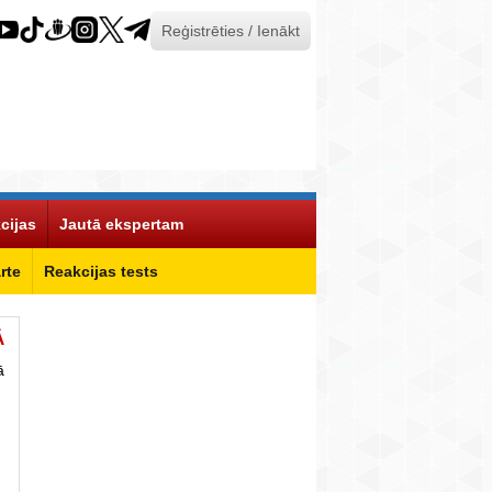
Reģistrēties / Ienākt
cijas
Jautā ekspertam
rte
Reakcijas tests
Ā
ā