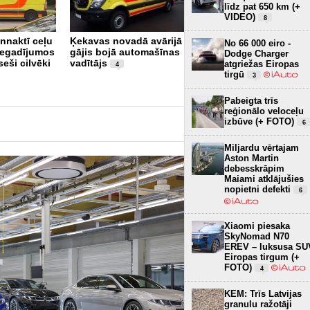
līdz pat 650 km (+
VIDEO)
8
Šorīt (1.07.2026) notika
nnaktī ceļu
Ķekavas novadā avārijā
ceļu satiksmes
No 66 000 eiro -
negadījumos
gājis bojā automašīnas
negadījums starp
Dodge Charger
seši cilvēki
vadītājs
motociklu un busiņu uz
atgriežas Eiropas
4
Vanšu tilta (+ VIDEO)
tirgū
3
21
Pabeigta trīs
reģionālo veloceļu
izbūve (+ FOTO)
6
Miljardu vērtajam
Aston Martin
debesskrāpim
Maiami atklājušies
nopietni defekti
6
Xiaomi piesaka
SkyNomad N70
EREV – luksusa SU
Eiropas tirgum (+
FOTO)
4
KEM: Trīs Latvijas
granulu ražotāji