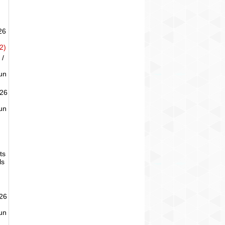
26
2)
 /
un
026
un
ts
ls
026
un