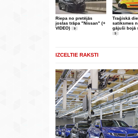
Riepa no pretējās
Traģiskā die
joslas trāpa "Nissan" (+
satiksmes 
VIDEO)
gājuši bojā 
9
5
IZCELTIE RAKSTI