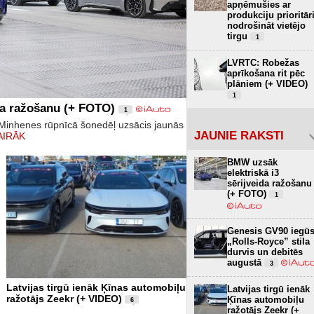
apņēmušies ar
produkciju prioritār
nodrošināt vietējo
tirgu
1
LVRTC: Robežas
aprīkošana rit pēc
plāniem (+ VIDEO)
1
da ražošanu (+ FOTO)
1
inhenes rūpnīcā šonedēļ uzsācis jaunās
JAUNIE RAKSTI
AIRĀK
BMW uzsāk
elektriskā i3
sērijveida ražošanu
(+ FOTO)
1
Genesis GV90 iegū
„Rolls-Royce” stila
durvis un debitēs
augustā
3
Latvijas tirgū ienāk Ķīnas automobiļu
Latvijas tirgū ienāk
ražotājs Zeekr (+ VIDEO)
Ķīnas automobiļu
6
ražotājs Zeekr (+