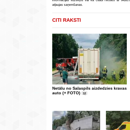
informācijas līdzekļos vai kā citādi rīkoties ar iAut
atļaujas saņemšanas.
CITI RAKSTI
Netālu no Salaspils aizdedzies kravas
auto (+ FOTO)
12