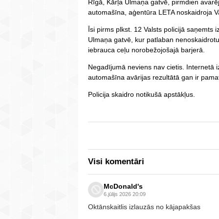
Rīgā, Kārļa Ulmaņa gatvē, pirmdien avarē
automašīna, aģentūra LETA noskaidroja Val
Īsi pirms plkst. 12 Valsts policijā saņemt
Ulmaņa gatvē, kur patlaban nenoskaidrot
iebrauca ceļu norobežojošajā barjerā.
Negadījumā neviens nav cietis. Internetā izp
automašīna avārijas rezultātā gan ir pamatī
Policija skaidro notikušā apstākļus.
Visi komentāri
McDonald's
6.jūlijs 2026 20:09
Oktānskaitlis izlauzās no kājapakšas