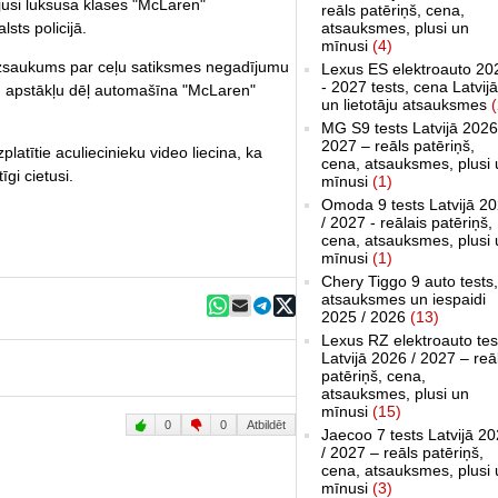
jusi luksusa klases "McLaren"
reāls patēriņš, cena,
atsauksmes, plusi un
sts policijā.
mīnusi
(4)
s izsaukums par ceļu satiksmes negadījumu
Lexus ES elektroauto 20
- 2027 tests, cena Latvijā
u apstākļu dēļ automašīna "McLaren"
un lietotāju atsauksmes
(
MG S9 tests Latvijā 2026
2027 – reāls patēriņš,
latītie aculiecinieku video liecina, ka
cena, atsauksmes, plusi 
gi cietusi.
mīnusi
(1)
Omoda 9 tests Latvijā 2
/ 2027 - reālais patēriņš,
cena, atsauksmes, plusi 
mīnusi
(1)
Chery Tiggo 9 auto tests,
atsauksmes un iespaidi
2025 / 2026
(13)
Lexus RZ elektroauto tes
Latvijā 2026 / 2027 – reā
patēriņš, cena,
atsauksmes, plusi un
mīnusi
(15)
0
0
Atbildēt
Jaecoo 7 tests Latvijā 2
/ 2027 – reāls patēriņš,
cena, atsauksmes, plusi 
mīnusi
(3)