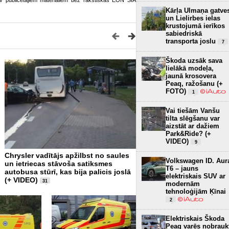
o.lv publicētajiem materiāliem bez rakstiskas EON SIA
Kārļa Ulmaņa gatve
un Lielirbes ielas
krustojumā ierīkos
sabiedriskā
transporta joslu
7
Škoda uzsāk sava
lielākā modeļa,
jaunā krosovera
Peaq, ražošanu (+
FOTO)
1
Vai tiešām Vanšu
tilta slēgšanu var
aizstāt ar dažiem
Park&Ride? (+
VIDEO)
9
Chrysler vadītājs apžilbst no saules
Pēc iebraukšanas upē miri
Volkswagen ID. Aur
un ietriecas stāvoša satiksmes
velosipēdists
1
T6 – jauns
autobusa stūrī, kas bija palicis joslā
elektriskais SUV ar
(+ VIDEO)
31
modernām
tehnoloģijām Ķīnai
2
Elektriskais Škoda
Peaq varēs nobrauk