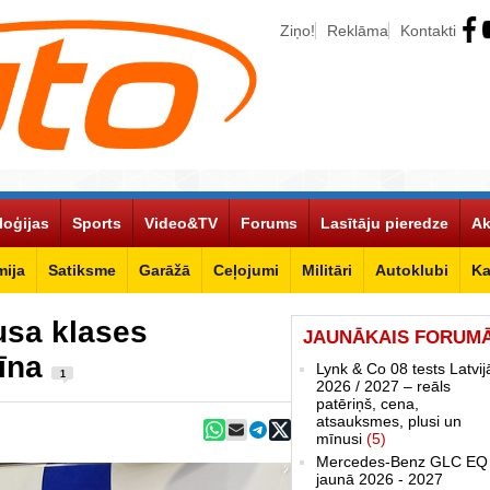
Ziņo!
Reklāma
Kontakti
loģijas
Sports
Video&TV
Forums
Lasītāju pieredze
Ak
ija
Satiksme
Garāžā
Ceļojumi
Militāri
Autoklubi
Ka
usa klases
JAUNĀKAIS FORUM
īna
Lynk & Co 08 tests Latvij
1
2026 / 2027 – reāls
patēriņš, cena,
atsauksmes, plusi un
mīnusi
(5)
Mercedes-Benz GLC EQ
jaunā 2026 - 2027