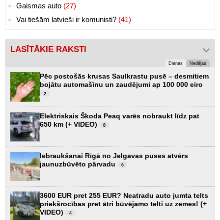
Gaismas auto
(27)
Vai tiešām latvieši ir komunisti?
(41)
LASĪTĀKIE RAKSTI
Dienas
Nedēļas
Pēc postošās krusas Saulkrastu pusē – desmitiem
bojātu automašīnu un zaudējumi ap 100 000 eiro
2
Elektriskais Škoda Peaq varēs nobraukt līdz pat
650 km (+ VIDEO)
8
Iebraukšanai Rīgā no Jelgavas puses atvērs
jaunuzbūvēto pārvadu
6
3600 EUR pret 255 EUR? Neatradu auto jumta telts
priekšrocības pret ātri būvējamo telti uz zemes! (+
VIDEO)
4