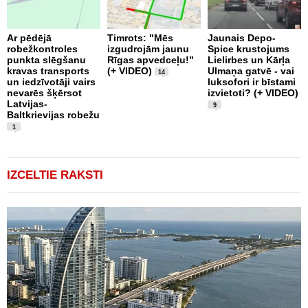
Ar pēdējā
Timrots: "Mēs
Jaunais Depo-
robežkontroles
izgudrojām jaunu
Spice krustojums
punkta slēgšanu
Rīgas apvedceļu!"
Lielirbes un Kārļa
B
kravas transports
(+ VIDEO)
Ulmaņa gatvē - vai
k
14
un iedzīvotāji vairs
luksofori ir bīstami
U
nevarēs šķērsot
izvietoti? (+ VIDEO)
i
Latvijas-
R
9
Baltkrievijas robežu
a
1
IZCELTIE RAKSTI