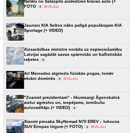
Netālu no Salaspils aizdedzies kravas auto (+
FOTO
2
Jaunais KIA Seltos nāks palīgā populārajam KIA
Sportage (+ VIDEO)
Aizsardzības ministrs norāda uz nepieciešamību
Latvijai sagādāt savas spārnotās un ballistiskās
raķetes
5
Arī Mercedes atgriezīs fiziskās pogas, tomēr
ekrāni dominēs
5
"Zvaniet prezidentam" - likumsargi Āgenskalnā
aiztur agresīvu un, iespējams, iereibušu
autovadītāju (+ VIDEO)
3
Xiaomi piesaka SkyNomad N70 EREV – luksusa
SUV Eiropas tirgum (+ FOTO)
3