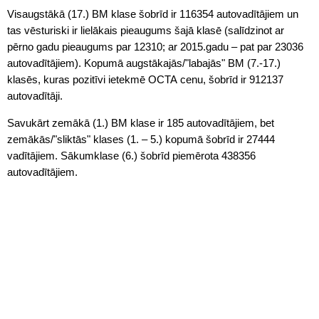
Visaugstākā (17.) BM klase šobrīd ir 116354 autovadītājiem un
tas vēsturiski ir lielākais pieaugums šajā klasē (salīdzinot ar
pērno gadu pieaugums par 12310; ar 2015.gadu – pat par 23036
autovadītājiem). Kopumā augstākajās/"labajās" BM (7.-17.)
klasēs, kuras pozitīvi ietekmē OCTA cenu, šobrīd ir 912137
autovadītāji.
Savukārt zemākā (1.) BM klase ir 185 autovadītājiem, bet
zemākās/"sliktās" klases (1. – 5.) kopumā šobrīd ir 27444
vadītājiem. Sākumklase (6.) šobrīd piemērota 438356
autovadītājiem.