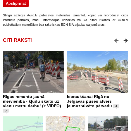
Stingri aizliegts iAuto.lv publicētos materiālus izmantot, kopēt vai reproducēt citos
interneta portālos, masu informācijas līdzekļos vai kā citādi rīkoties ar iAuto.lv
publicētajiem materiāliem bez rakstiskas EON SIA atļaujas saņemšanas.
CITI RAKSTI
Rīgas remontu jaunā
Iebraukšanai Rīgā no
T
mērvienība - kļūdu skaits uz
Jelgavas puses atvērs
m
vienu metru darbu! (+ VIDEO)
jaunuzbūvēto pārvadu
a
6
V
7