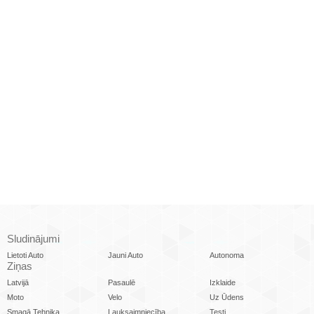
Sludinājumi
Lietoti Auto
Jauni Auto
Autonoma
Ziņas
Latvijā
Pasaulē
Izklaide
Moto
Velo
Uz Ūdens
Smagā Tehnika
Lauksaimniecība
Testi