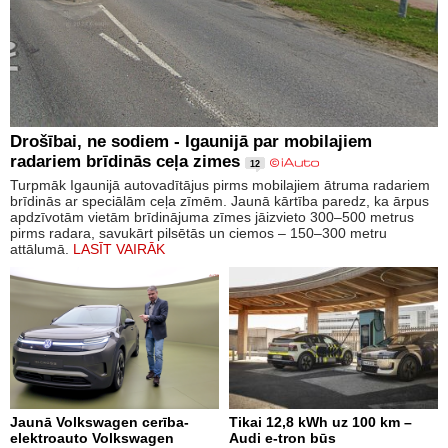
Drošībai, ne sodiem - Igaunijā par mobilajiem
radariem brīdinās ceļa zimes
12
Turpmāk Igaunijā autovadītājus pirms mobilajiem ātruma radariem
brīdinās ar speciālām ceļa zīmēm. Jaunā kārtība paredz, ka ārpus
apdzīvotām vietām brīdinājuma zīmes jāizvieto 300–500 metrus
pirms radara, savukārt pilsētās un ciemos – 150–300 metru
attālumā.
LASĪT VAIRĀK
Jaunā Volkswagen cerība-
Tikai 12,8 kWh uz 100 km –
elektroauto Volkswagen
Audi e-tron būs