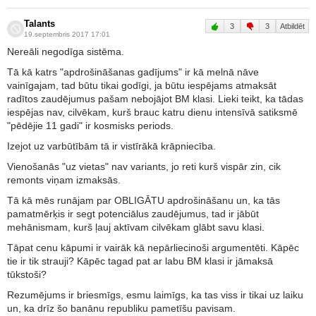
Talants
3
3
Atbildēt
19.septembris 2017 17:01
Nereāli negodīga sistēma.
Tā kā katrs "apdrošināšanas gadījums" ir kā melnā nāve
vainīgajam, tad būtu tikai godīgi, ja būtu iespējams atmaksāt
radītos zaudējumus pašam nebojājot BM klasi. Lieki teikt, ka tādas
iespējas nav, cilvēkam, kurš brauc katru dienu intensīvā satiksmē
"pēdējie 11 gadi" ir kosmisks periods.
Izejot uz varbūtībām tā ir vistīrākā krāpniecība.
Vienošanās "uz vietas" nav variants, jo reti kurš vispār zin, cik
remonts viņam izmaksās.
Tā kā mēs runājam par OBLIGĀTU apdrošināšanu un, ka tās
pamatmērķis ir segt potenciālus zaudējumus, tad ir jābūt
mehānismam, kurš ļauj aktīvam cilvēkam glābt savu klasi.
Tāpat cenu kāpumi ir vairāk kā nepārliecinoši argumentēti. Kāpēc
tie ir tik strauji? Kāpēc tagad pat ar labu BM klasi ir jāmaksā
tūkstoši?
Rezumējums ir briesmīgs, esmu laimīgs, ka tas viss ir tikai uz laiku
un, ka drīz šo banānu republiku pametīšu pavisam.