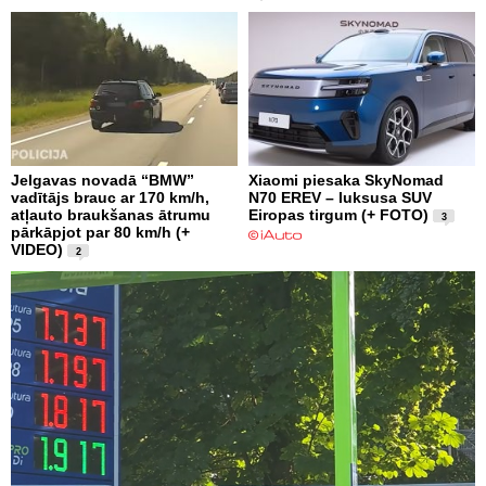
Jelgavas novadā “BMW”
Xiaomi piesaka SkyNomad
vadītājs brauc ar 170 km/h,
N70 EREV – luksusa SUV
atļauto braukšanas ātrumu
Eiropas tirgum (+ FOTO)
3
pārkāpjot par 80 km/h (+
VIDEO)
2