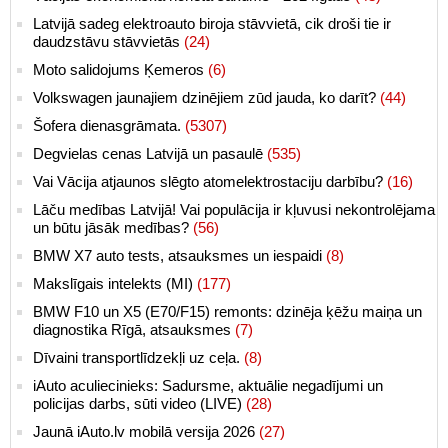
Latvijā sadeg elektroauto biroja stāvvietā, cik droši tie ir
daudzstāvu stāvvietās
(24)
Moto salidojums Ķemeros
(6)
Volkswagen jaunajiem dzinējiem zūd jauda, ko darīt?
(44)
Šofera dienasgrāmata.
(5307)
Degvielas cenas Latvijā un pasaulē
(535)
Vai Vācija atjaunos slēgto atomelektrostaciju darbību?
(16)
Lāču medības Latvijā! Vai populācija ir kļuvusi nekontrolējama
un būtu jāsāk medības?
(56)
BMW X7 auto tests, atsauksmes un iespaidi
(8)
Makslīgais intelekts (MI)
(177)
BMW F10 un X5 (E70/F15) remonts: dzinēja ķēžu maiņa un
diagnostika Rīgā, atsauksmes
(7)
Dīvaini transportlīdzekļi uz ceļa.
(8)
iAuto aculiecinieks: Sadursme, aktuālie negadījumi un
policijas darbs, sūti video (LIVE)
(28)
Jaunā iAuto.lv mobilā versija 2026
(27)