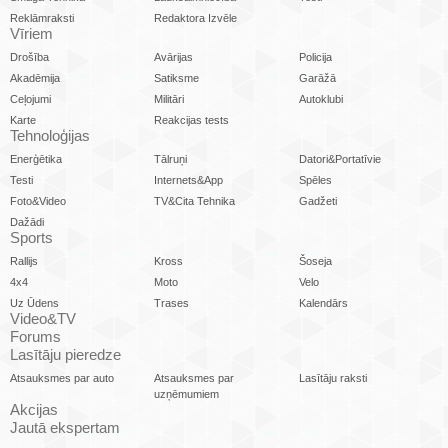
Reklāmraksti
Redaktora Izvēle
Vīriem
Drošība
Avārijas
Policija
Akadēmija
Satiksme
Garāžā
Ceļojumi
Militāri
Autoklubi
Karte
Reakcijas tests
Tehnoloģijas
Enerģētika
Tālruņi
Datori&Portatīvie
Testi
Internets&App
Spēles
Foto&Video
TV&Cita Tehnika
Gadžeti
Dažādi
Sports
Rallijs
Kross
Šoseja
4x4
Moto
Velo
Uz Ūdens
Trases
Kalendārs
Video&TV
Forums
Lasītāju pieredze
Atsauksmes par auto
Atsauksmes par
Lasītāju raksti
uzņēmumiem
Akcijas
Jautā ekspertam