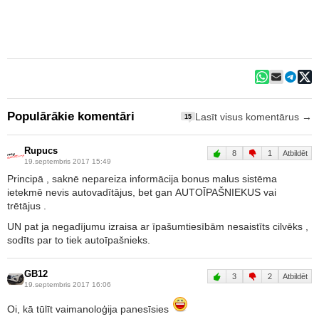
Populārākie komentāri
Lasīt visus komentārus →
15
Rupucs
8
1
Atbildēt
19.septembris 2017 15:49
Principā , saknē nepareiza informācija bonus malus sistēma
ietekmē nevis autovadītājus, bet gan AUTOĪPAŠNIEKUS vai
trētājus .
UN pat ja negadījumu izraisa ar īpašumtiesībām nesaistīts cilvēks ,
sodīts par to tiek autoīpašnieks.
GB12
3
2
Atbildēt
19.septembris 2017 16:06
Oi, kā tūlīt vaimanoloģija panesīsies