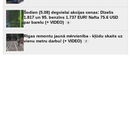
Šodien (5.08) degvielai akcijas cenas: Dīzelis
1.817 un 95. benzīns 1.737 EUR! Nafta 75.6 USD
par barelu (+ VIDEO)
9
Rīgas remontu jaunā mērvienība - kļūdu skaits uz
vienu metru darbu! (+ VIDEO)
7