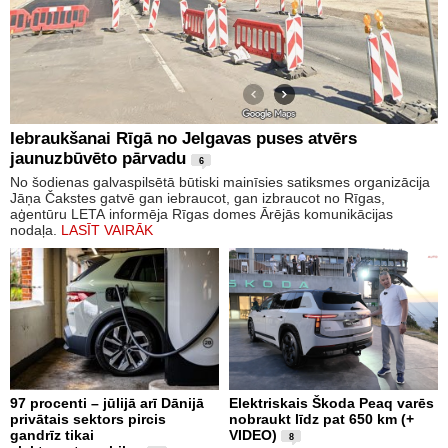
Iebraukšanai Rīgā no Jelgavas puses atvērs
jaunuzbūvēto pārvadu
6
No šodienas galvaspilsētā būtiski mainīsies satiksmes organizācija
Jāņa Čakstes gatvē gan iebraucot, gan izbraucot no Rīgas,
aģentūru LETA informēja Rīgas domes Ārējās komunikācijas
nodaļa.
LASĪT VAIRĀK
97 procenti – jūlijā arī Dānijā
Elektriskais Škoda Peaq varēs
privātais sektors pircis
nobraukt līdz pat 650 km (+
gandrīz tikai
VIDEO)
8