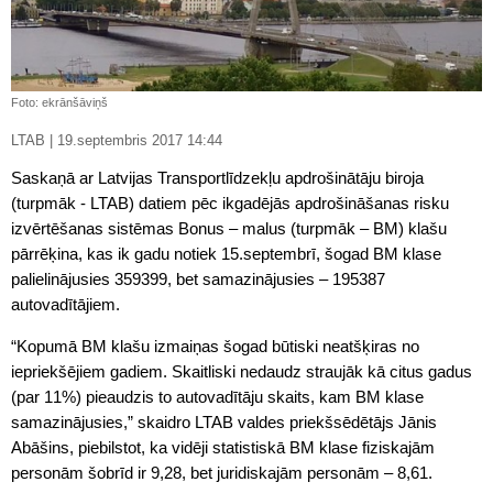
Foto: ekrānšāviņš
LTAB | 19.septembris 2017 14:44
Saskaņā ar Latvijas Transportlīdzekļu apdrošinātāju biroja
(turpmāk - LTAB) datiem pēc ikgadējās apdrošināšanas risku
izvērtēšanas sistēmas Bonus – malus (turpmāk – BM) klašu
pārrēķina, kas ik gadu notiek 15.septembrī, šogad BM klase
palielinājusies 359399, bet samazinājusies – 195387
autovadītājiem.
“Kopumā BM klašu izmaiņas šogad būtiski neatšķiras no
iepriekšējiem gadiem. Skaitliski nedaudz straujāk kā citus gadus
(par 11%) pieaudzis to autovadītāju skaits, kam BM klase
samazinājusies,” skaidro LTAB valdes priekšsēdētājs Jānis
Abāšins, piebilstot, ka vidēji statistiskā BM klase fiziskajām
personām šobrīd ir 9,28, bet juridiskajām personām – 8,61.