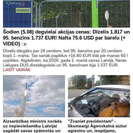
Šodien (5.08) degvielai akcijas cenas: Dīzelis 1.817 un
95. benzīns 1.737 EUR! Nafta 75.6 USD par barelu (+
VIDEO)
9
Dīzelis dārgāks par 28 centiem, bet 95. benzīns par 20 centiem
kopš 1. marta. Tas sanāk papildus +16.80 EUR klāt pie manas 60 l
uzpildes. Atgādinām, ka 2026. gada 1. martā cenas Latvijā, Neste
Lielupes DUS dīzeļdegvielai un 95. benzīnam bija 1.537 EUR.
LASĪT VAIRĀK
Aizsardzības ministrs norāda
"Zvaniet prezidentam" -
uz nepieciešamību Latvijai
likumsargi Āgenskalnā aiztur
sagādāt savas spārnotās un
agresīvu un, iespējams,