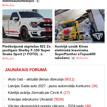
elektroautomobiļus
2
Piedāvājumā atgriežas 821 Zs
Austrijā uzsāk Ķīnas
jaudīgais Shelby F-150 Super
elektriskā kravinieka
Snake Sport (+ FOTO)
SuperPanther eTopas600
9
ražošanu
2
JAUNĀKAIS FORUMĀ
iAuto čats - aktuālā dienas diskusija
(6011)
Latvijas Gada auto 2027 - jaunu automobiļu konkurss
(34)
Kārtējā avārija Jūrmalā pie Circle K
(17)
Krievijas iebrukums Ukrainā!
(9034)
Vācijas ekonomiskā norieta sākums - 2024.gads
(48)