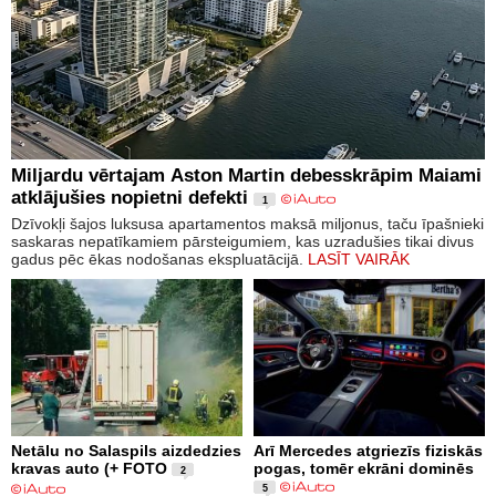
Miljardu vērtajam Aston Martin debesskrāpim Maiami
atklājušies nopietni defekti
1
Dzīvokļi šajos luksusa apartamentos maksā miljonus, taču īpašnieki
saskaras nepatīkamiem pārsteigumiem, kas uzradušies tikai divus
gadus pēc ēkas nodošanas ekspluatācijā.
LASĪT VAIRĀK
Netālu no Salaspils aizdedzies
Arī Mercedes atgriezīs fiziskās
kravas auto (+ FOTO
pogas, tomēr ekrāni dominēs
2
5