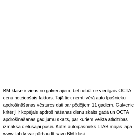
BM klase ir viens no galvenajiem, bet nebūt ne vienīgais OCTA
cenu noteicošais faktors. Tajā tiek ņemti vērā auto īpašnieku
apdrošināšanas vēstures dati par pēdējiem 11 gadiem. Galvenie
kritēriji ir kopējais apdrošināšanas dienu skaits gadā un OCTA
apdrošināšanas gadījumu skaits, par kuriem veikta atlīdzības
izmaksa cietušajai pusei. Katrs autoīpašnieks LTAB mājas lapā
www.ltab.lv var pārbaudīt savu BM klasi.