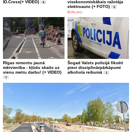
ID.Cross(+ VIDEO)
visekonomiskākais ražotāja
4
elektroauto (+ FOTO)
3
Rīgas remontu jaunā
Šogad Valsts policijā fiksēti
mērvienība - kļūdu skaits uz
pieci disciplinārpārkāpumi
vienu metru darbu! (+ VIDEO)
alkohola reibumā
1
7