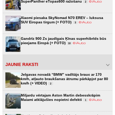
SuperPanther eTopas600 ražošanu
2
Xiaomi piesaka SkyNomad N70 EREV – luksusa
SUV Eiropas tirgum (+ FOTO)
3
Gandrīz 900 Zs jaudīgais Ķīnas superhibrīds būs
pieejams Eiropā (+ FOTO)
10
JAUNIE RAKSTI
Jelgavas novadā “BMW” vadītājs brauc ar 170
km/h, atļauto braukšanas ātrumu pārkāpjot par 80
km/h (+ VIDEO)
2
Miljardu vērtajam Aston Martin debesskrāpim
Maiami atklājušies nopietni defekti
1