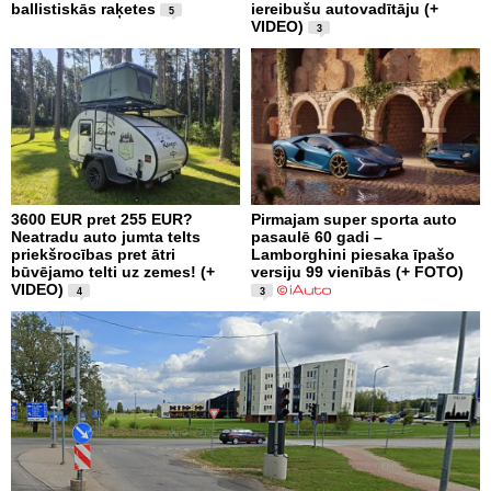
ballistiskās raķetes
iereibušu autovadītāju (+
5
VIDEO)
3
3600 EUR pret 255 EUR?
Pirmajam super sporta auto
Neatradu auto jumta telts
pasaulē 60 gadi –
priekšrocības pret ātri
Lamborghini piesaka īpašo
būvējamo telti uz zemes! (+
versiju 99 vienībās (+ FOTO)
VIDEO)
4
3