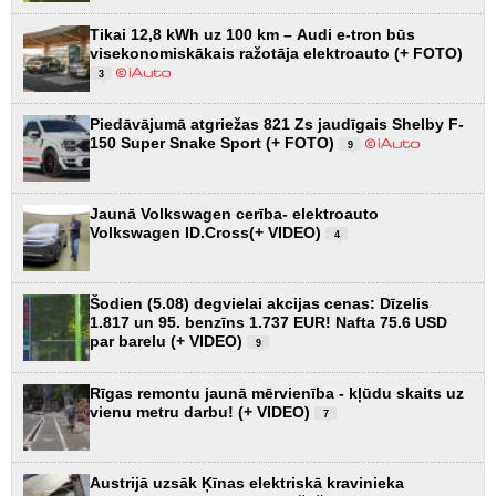
Tikai 12,8 kWh uz 100 km – Audi e-tron būs
visekonomiskākais ražotāja elektroauto (+ FOTO)
3
Piedāvājumā atgriežas 821 Zs jaudīgais Shelby F-
150 Super Snake Sport (+ FOTO)
9
Jaunā Volkswagen cerība- elektroauto
Volkswagen ID.Cross(+ VIDEO)
4
Šodien (5.08) degvielai akcijas cenas: Dīzelis
1.817 un 95. benzīns 1.737 EUR! Nafta 75.6 USD
par barelu (+ VIDEO)
9
Rīgas remontu jaunā mērvienība - kļūdu skaits uz
vienu metru darbu! (+ VIDEO)
7
Austrijā uzsāk Ķīnas elektriskā kravinieka