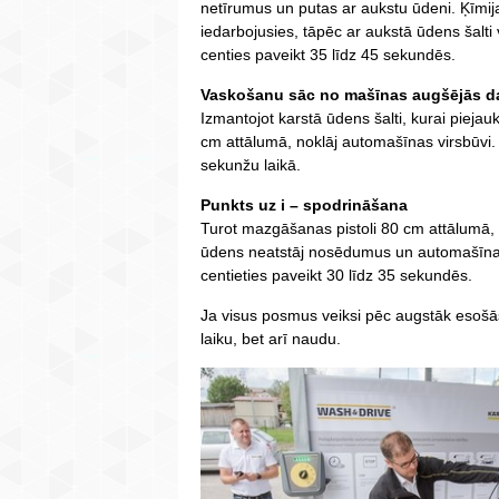
netīrumus un putas ar aukstu ūdeni. Ķīmija,
iedarbojusies, tāpēc ar aukstā ūdens šalti v
centies paveikt 35 līdz 45 sekundēs.
Vaskošanu sāc no mašīnas augšējās d
Izmantojot karstā ūdens šalti, kurai piejaukt
cm attālumā, noklāj automašīnas virsbūvi. 
sekunžu laikā.
Punkts uz i – spodrināšana
Turot mazgāšanas pistoli 80 cm attālumā, 
ūdens neatstāj nosēdumus un automašīnai ļ
centieties paveikt 30 līdz 35 sekundēs.
Ja visus posmus veiksi pēc augstāk esošās i
laiku, bet arī naudu.