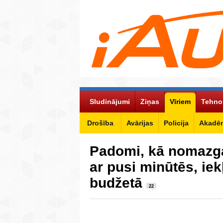
Sludinājumi
Ziņas
Vīriem
Tehno
Drošība
Avārijas
Policija
Akadēm
Padomi, kā nomazgāt
ar pusi minūtēs, iek
budžetā
22