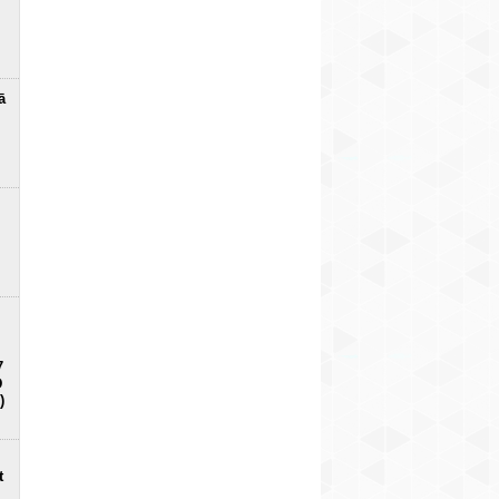
ā
7
D
)
t