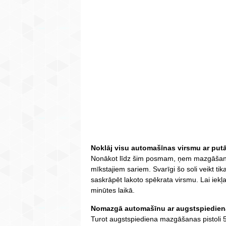
Noklāj visu automašīnas virsmu ar put
Nonākot līdz šim posmam, ņem mazgāšanas p
mīkstajiem sariem. Svarīgi šo soli veikt ti
saskrāpēt lakoto spēkrata virsmu. Lai iekļ
minūtes laikā.
Nomazgā automašīnu ar augstspiedien
Turot augstspiediena mazgāšanas pistoli 