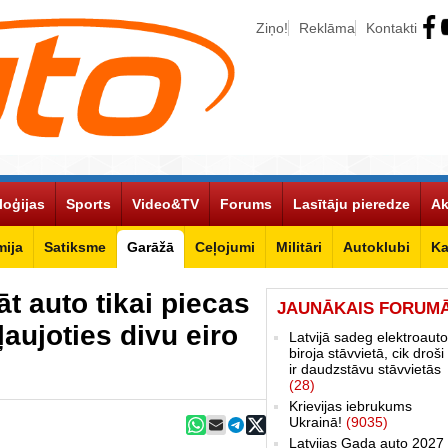
Ziņo!
Reklāma
Kontakti
loģijas
Sports
Video&TV
Forums
Lasītāju pieredze
Ak
ija
Satiksme
Garāžā
Ceļojumi
Militāri
Autoklubi
Ka
 auto tikai piecas
JAUNĀKAIS FORUM
ļaujoties divu eiro
Latvijā sadeg elektroauto
biroja stāvvietā, cik droši 
ir daudzstāvu stāvvietās
(28)
Krievijas iebrukums
Ukrainā!
(9035)
Latvijas Gada auto 2027 