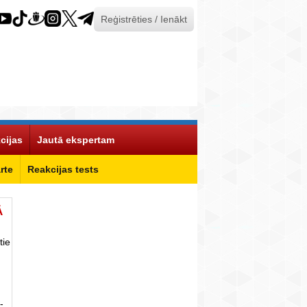
Reģistrēties / Ienākt
cijas
Jautā ekspertam
rte
Reakcijas tests
Ā
tie
-