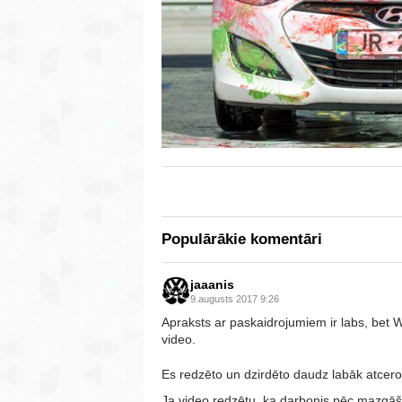
Populārākie komentāri
jaaanis
9.augusts 2017 9:26
Apraksts ar paskaidrojumiem ir labs, bet 
video.
Es redzēto un dzirdēto daudz labāk atcero
Ja video redzētu, ka darbonis pēc mazgā