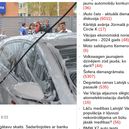
jaunu automobiļu konkur
(36)
iAuto čats - aktuālā dien
diskusija
(6011)
Kārtējā avārija Jūrmalā p
Circle K
(17)
Vācijas ekonomiskā nori
sākums - 2024.gads
(48)
Moto salidojums Ķemero
(6)
Volkswagen jaunajiem
dzinējiem zūd jauda, ko
darīt?
(44)
Šofera dienasgrāmata.
(5307)
Degvielas cenas Latvijā 
pasaulē
(535)
Vai Vācija atjaunos slēgt
atomelektrostaciju darbī
(16)
Lāču medības Latvijā! Va
populācija ir kļuvusi
nekontrolējama un būtu
 9:03
jāsāk medības?
(56)
zgātavu skaits. Sadarbojoties ar banku
BMW X7 auto tests,