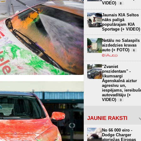
VIDEO)
8
Jaunais KIA Seltos
nāks palīgā
populārajam KIA
Sportage (+ VIDEO)
Netālu no Salaspils
aizdedzies kravas
auto (+ FOTO)
6
"Zvaniet
prezidentam" -
likumsargi
Āgenskalnā aiztur
agresīvu un,
iespējams, iereibuš
autovadītāju (+
VIDEO)
3
JAUNIE RAKSTI
No 66 000 eiro -
Dodge Charger
atgriežas Eiropas