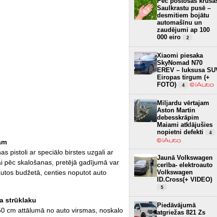
Pēc postošās krusa
Saulkrastu pusē –
desmitiem bojātu
automašīnu un
zaudējumi ap 100
000 eiro
2
Xiaomi piesaka
SkyNomad N70
EREV – luksusa SU
Eiropas tirgum (+
FOTO)
4
Miljardu vērtajam
Aston Martin
debesskrāpim
Maiami atklājušies
nopietni defekti
4
ām
istoli ar speciālo birstes uzgali ar
Jaunā Volkswagen
kai pēc skalošanas, pretējā gadījumā var
cerība- elektroauto
Volkswagen
autos budžetā, centies noputot auto
ID.Cross(+ VIDEO)
5
a strūklaku
Piedāvājumā
50 cm attālumā no auto virsmas, noskalo
atgriežas 821 Zs