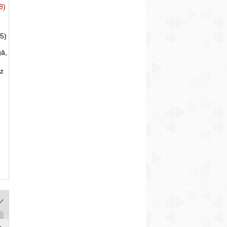
8)
5)
gā,
uz