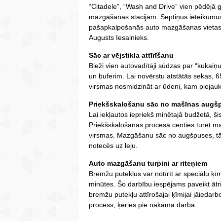
“Citadele”, “Wash and Drive” vien pēdējā g
mazgāšanas stacijām. Septiņus ieteikumus
pašapkalpošanās auto mazgāšanas vietas, 
Augusts Iesalnieks.
Sāc ar vējstikla attīrīšanu
Bieži vien autovadītāji sūdzas par “kuka
un buferim. Lai novērstu atstātās sekas, 6
virsmas nosmidzināt ar ūdeni, kam piejaukt
Priekšskalošanu sāc no mašīnas augš
Lai iekļautos iepriekš minētajā budžetā, ši
Priekšskalošanas procesā centies turēt m
virsmas. Mazgāšanu sāc no augšpuses, tādā
notecēs uz leju.
Auto mazgāšanu turpini ar riteņiem
Bremžu putekļus var notīrīt ar speciālu ķī
minūtes. Šo darbību iespējams paveikt ātri
bremžu putekļu attīrošajai ķīmijai jāiedarb
process, ķeries pie nākamā darba.