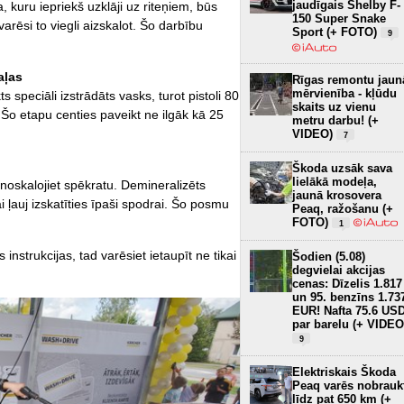
jaudīgais Shelby F-
 kuru iepriekš uzklāji uz riteņiem, būs
150 Super Snake
arēsi to viegli aizskalot. Šo darbību
Sport (+ FOTO)
9
aļas
Rīgas remontu jaun
mērvienība - kļūdu
s speciāli izstrādāts vasks, turot pistoli 80
skaits uz vienu
Šo etapu centies paveikt ne ilgāk kā 25
metru darbu! (+
VIDEO)
7
Škoda uzsāk sava
lielākā modeļa,
noskalojiet spēkratu. Demineralizēts
jaunā krosovera
auj izskatīties īpaši spodrai. Šo posmu
Peaq, ražošanu (+
FOTO)
1
nstrukcijas, tad varēsiet ietaupīt ne tikai
Šodien (5.08)
degvielai akcijas
cenas: Dīzelis 1.817
un 95. benzīns 1.73
EUR! Nafta 75.6 US
par barelu (+ VIDEO
9
Elektriskais Škoda
Peaq varēs nobrauk
līdz pat 650 km (+