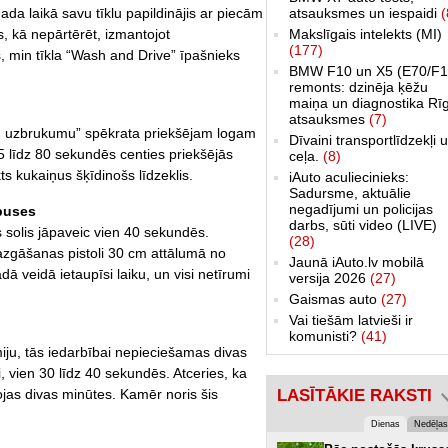
atsauksmes un iespaidi
(
ada laikā savu tīklu papildinājis ar piecām
Makslīgais intelekts (MI)
, kā nepārtērēt, izmantojot
(177)
min tīkla “Wash and Drive” īpašnieks
BMW F10 un X5 (E70/F1
remonts: dzinēja ķēžu
maiņa un diagnostika Rī
atsauksmes
(7)
iņu uzbrukumu” spēkrata priekšējam logam
Dīvaini transportlīdzekļi 
5 līdz 80 sekundēs centies priekšējās
ceļa.
(8)
s kukaiņus šķīdinošs līdzeklis.
iAuto aculiecinieks:
Sadursme, aktuālie
negadījumi un policijas
puses
darbs, sūti video (LIVE)
s solis jāpaveic vien 40 sekundēs.
(28)
azgāšanas pistoli 30 cm attālumā no
Jaunā iAuto.lv mobilā
 veidā ietaupīsi laiku, un visi netīrumi
versija 2026
(27)
Gaismas auto
(27)
Vai tiešām latvieši ir
komunisti?
(41)
miju, tās iedarbībai nepieciešamas divas
, vien 30 līdz 40 sekundēs. Atceries, ka
LASĪTĀKIE RAKSTI
ojas divas minūtes. Kamēr noris šis
Dienas
Nedēļas