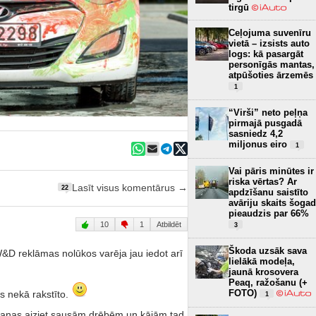
tirgū
Ceļojuma suvenīru
vietā – izsists auto
logs: kā pasargāt
personīgās mantas,
atpūšoties ārzemēs
1
“Virši” neto peļņa
pirmajā pusgadā
sasniedz 4,2
miljonus eiro
1
Vai pāris minūtes ir
riska vērtas? Ar
Lasīt visus komentārus →
22
apdzīšanu saistīto
avāriju skaits šogad
pieaudzis par 66%
10
1
Atbildēt
3
Škoda uzsāk sava
W&D reklāmas nolūkos varēja jau iedot arī
lielākā modeļa,
jaunā krosovera
Peaq, ražošanu (+
FOTO)
s nekā rakstīto.
1
šanas aiziet sausām drēbēm un kājām tad,