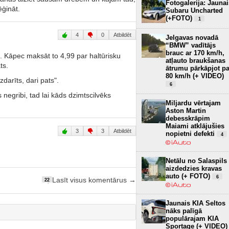
Fotogalerija: Jaunai
ēģināt.
Subaru Uncharted
(+FOTO)
1
4
0
Atbildēt
Jelgavas novadā
“BMW” vadītājs
brauc ar 170 km/h,
. Kāpec maksāt to 4,99 par haltūrisku
atļauto braukšanas
ts.
ātrumu pārkāpjot pa
80 km/h (+ VIDEO)
izdarīts, dari pats".
6
negribi, tad lai kāds dzimtscilvēks
Miljardu vērtajam
Aston Martin
debesskrāpim
Maiami atklājušies
3
3
Atbildēt
nopietni defekti
4
Netālu no Salaspils
aizdedzies kravas
auto (+ FOTO)
6
Lasīt visus komentārus →
22
Jaunais KIA Seltos
nāks palīgā
populārajam KIA
Sportage (+ VIDEO)