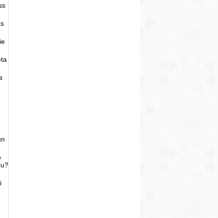
ss
as
ie
eta
s
un
o
bu?
i