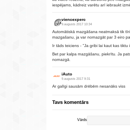
iespējams, kādreiz varētu arī iebraukt izm
viencexperc
9.augusts 2017 10:34
Automātiskā mazgāšana neatmaksā tik tīri
mazgašanu, ja var nomazgāt par 3 eiro pa
Ir tāds teiciens - "Ja gribi lai kaut kas tiktu 
Bet par kalpa mazgāšanu, piekrītu. Ja pats 
nomazgā.
iAuto
9.augusts 2017 9:31
Ar galīgi sausām drēbēm nesanāks viss
Tavs komentārs
Vārds