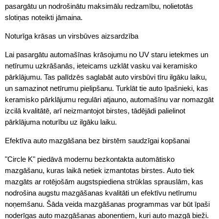
pasargātu un nodrošinātu maksimālu redzamību, nolietotās
slotiņas noteikti jāmaina.
Noturīga krāsas un virsbūves aizsardzība
Lai pasargātu automašīnas krāsojumu no UV staru ietekmes un
netīrumu uzkrāšanās, ieteicams uzklāt vasku vai keramisko
pārklājumu. Tas palīdzēs saglabāt auto virsbūvi tīru ilgāku laiku,
un samazinot netīrumu pielipšanu. Turklāt tie auto īpašnieki, kas
keramisko pārklājumu regulāri atjauno, automašīnu var nomazgāt
izcilā kvalitātē, arī neizmantojot birstes, tādējādi palielinot
pārklājuma noturību uz ilgāku laiku.
Efektīva auto mazgāšana bez birstēm saudzīgai kopšanai
"Circle K" piedāvā modernu bezkontakta automātisko
mazgāšanu, kuras laikā netiek izmantotas birstes. Auto tiek
mazgāts ar rotējošām augstspiediena strūklas sprauslām, kas
nodrošina augstu mazgāšanas kvalitāti un efektīvu netīrumu
noņemšanu. Šāda veida mazgāšanas programmas var būt īpaši
noderīgas auto mazgāšanas abonentiem, kuri auto mazgā bieži.