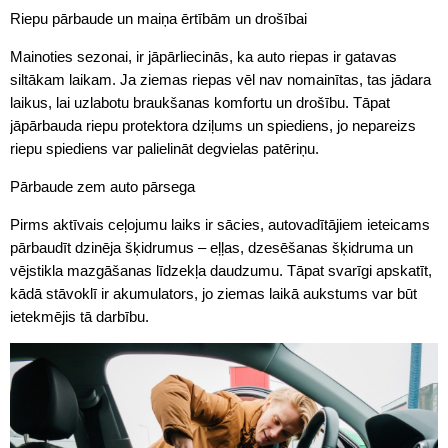
Riepu pārbaude un maiņa ērtībām un drošībai
Mainoties sezonai, ir jāpārliecinās, ka auto riepas ir gatavas
siltākam laikam. Ja ziemas riepas vēl nav nomainītas, tas jādara
laikus, lai uzlabotu braukšanas komfortu un drošību. Tāpat
jāpārbauda riepu protektora dziļums un spiediens, jo nepareizs
riepu spiediens var palielināt degvielas patēriņu.
Pārbaude zem auto pārsega
Pirms aktīvais ceļojumu laiks ir sācies, autovadītājiem ieteicams
pārbaudīt dzinēja šķidrumus – eļļas, dzesēšanas šķidruma un
vējstikla mazgāšanas līdzekļa daudzumu. Tāpat svarīgi apskatīt,
kādā stāvoklī ir akumulators, jo ziemas laikā aukstums var būt
ietekmējis tā darbību.