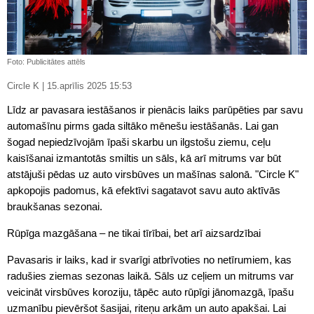
Foto: Publicitātes attēls
Circle K | 15.aprīlis 2025 15:53
Līdz ar pavasara iestāšanos ir pienācis laiks parūpēties par savu
automašīnu pirms gada siltāko mēnešu iestāšanās. Lai gan
šogad nepiedzīvojām īpaši skarbu un ilgstošu ziemu, ceļu
kaisīšanai izmantotās smiltis un sāls, kā arī mitrums var būt
atstājuši pēdas uz auto virsbūves un mašīnas salonā. "Circle K"
apkopojis padomus, kā efektīvi sagatavot savu auto aktīvās
braukšanas sezonai.
Rūpīga mazgāšana – ne tikai tīrībai, bet arī aizsardzībai
Pavasaris ir laiks, kad ir svarīgi atbrīvoties no netīrumiem, kas
radušies ziemas sezonas laikā. Sāls uz ceļiem un mitrums var
veicināt virsbūves koroziju, tāpēc auto rūpīgi jānomazgā, īpašu
uzmanību pievēršot šasijai, riteņu arkām un auto apakšai. Lai