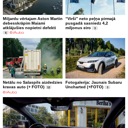
Miljardu vērtajam Aston Martin
“Virši” neto peļņa pirmajā
debesskrāpim Maiami
pusgadā sasniedz 4,2
atklājušies nopietni defekti
miljonus eiro
3
6
Netālu no Salaspils aizdedzies
Fotogalerija: Jaunais Subaru
kravas auto (+ FOTO)
Uncharted (+FOTO)
12
3