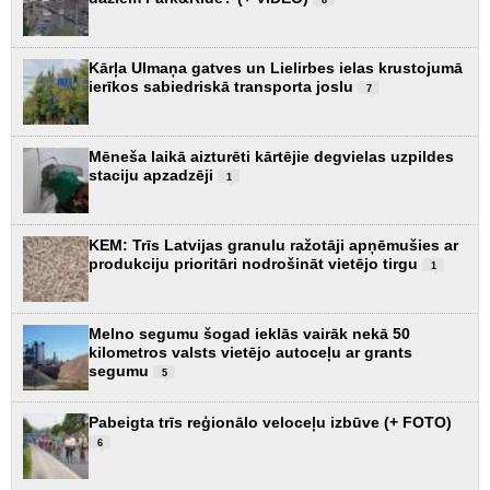
Kārļa Ulmaņa gatves un Lielirbes ielas krustojumā
ierīkos sabiedriskā transporta joslu
7
Mēneša laikā aizturēti kārtējie degvielas uzpildes
staciju apzadzēji
1
KEM: Trīs Latvijas granulu ražotāji apņēmušies ar
produkciju prioritāri nodrošināt vietējo tirgu
1
Melno segumu šogad ieklās vairāk nekā 50
kilometros valsts vietējo autoceļu ar grants
segumu
5
Pabeigta trīs reģionālo veloceļu izbūve (+ FOTO)
6