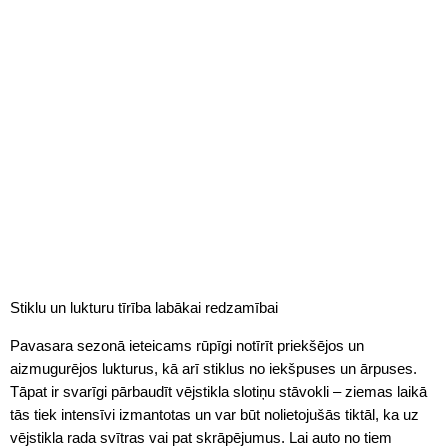
Stiklu un lukturu tīrība labākai redzamībai
Pavasara sezonā ieteicams rūpīgi notīrīt priekšējos un
aizmugurējos lukturus, kā arī stiklus no iekšpuses un ārpuses.
Tāpat ir svarīgi pārbaudīt vējstikla slotiņu stāvokli – ziemas laikā
tās tiek intensīvi izmantotas un var būt nolietojušās tiktāl, ka uz
vējstikla rada svītras vai pat skrāpējumus. Lai auto no tiem