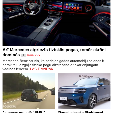
Arī Mercedes atgriezīs fiziskās pogas, tomēr ekrāni
dominēs
6
Mercedes-Benz atzinis, ka pēdējos gados automobiļu salonos ir
pārāk tālu aizgājis fizisko pogu aizstāšanā ar skārienjutīgām
vadības ierīcēm.
LASĪT VAIRĀK
Jelgavas novadā “BMW”
Xiaomi piesaka SkyNomad