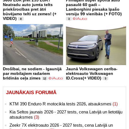
Neatradu auto jumta telts
pasaulē 60 gadi –
priekšrocības pret ātri
Lamborghini piesaka īpašo
būvējamo telti uz zemes! (+
versiju 99 vienībās (+ FOTO)
VIDEO)
8
3
Drošībai, ne sodiem - Igaunijā
Jaunā Volkswagen cerība-
par mobilajiem radariem
elektroauto Volkswagen
brīdinās ceļa zimes
ID.Cross(+ VIDEO)
12
5
JAUNĀKAIS FORUMĀ
KTM 390 Enduro R motocikla tests 2026, atsauksmes
(1)
Kia Seltos jaunais 2026 - 2027 tests, cena Latvijā un lietotāju
atsauksmes
(3)
Zeekr 7X elektroauto 2026 - 2027 tests, cena Latvijā un