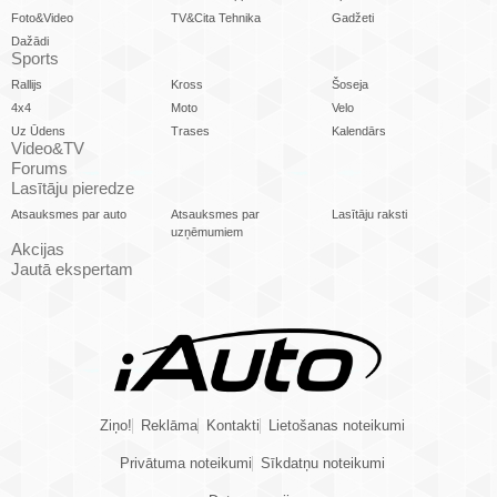
Foto&Video
TV&Cita Tehnika
Gadžeti
Dažādi
Sports
Rallijs
Kross
Šoseja
4x4
Moto
Velo
Uz Ūdens
Trases
Kalendārs
Video&TV
Forums
Lasītāju pieredze
Atsauksmes par auto
Atsauksmes par
Lasītāju raksti
uzņēmumiem
Akcijas
Jautā ekspertam
Ziņo!
Reklāma
Kontakti
Lietošanas noteikumi
Privātuma noteikumi
Sīkdatņu noteikumi