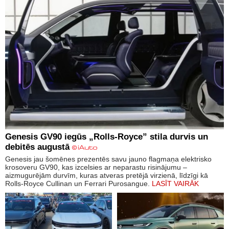
Genesis GV90 iegūs „Rolls-Royce” stila durvis un
debitēs augustā
Genesis jau šomēnes prezentēs savu jauno flagmaņa elektrisko
krosoveru GV90, kas izcelsies ar neparastu risinājumu –
aizmugurējām durvīm, kuras atveras pretējā virzienā, līdzīgi kā
Rolls-Royce Cullinan un Ferrari Purosangue.
LASĪT VAIRĀK