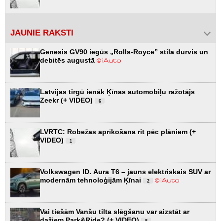
JAUNIE RAKSTI
Genesis GV90 iegūs „Rolls-Royce” stila durvis un
debitēs augustā
Latvijas tirgū ienāk Ķīnas automobiļu ražotājs
Zeekr (+ VIDEO)
6
LVRTC: Robežas aprīkošana rit pēc plāniem (+
VIDEO)
1
Volkswagen ID. Aura T6 – jauns elektriskais SUV ar
modernām tehnoloģijām Ķīnai
2
Vai tiešām Vanšu tilta slēgšanu var aizstāt ar
dažiem Park&Ride? (+ VIDEO)
8