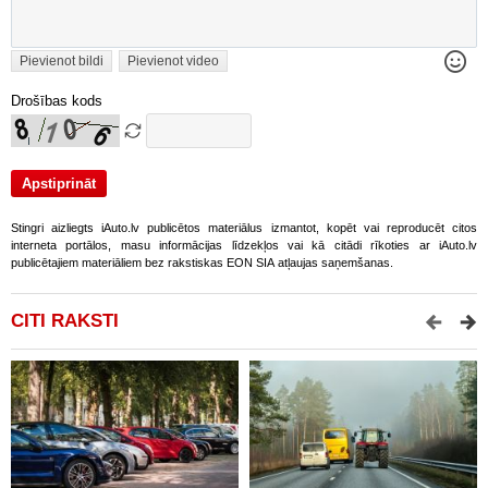
Pievienot bildi
Pievienot video
Drošības kods
Stingri aizliegts iAuto.lv publicētos materiālus izmantot, kopēt vai reproducēt citos
interneta portālos, masu informācijas līdzekļos vai kā citādi rīkoties ar iAuto.lv
publicētajiem materiāliem bez rakstiskas EON SIA atļaujas saņemšanas.
CITI RAKSTI