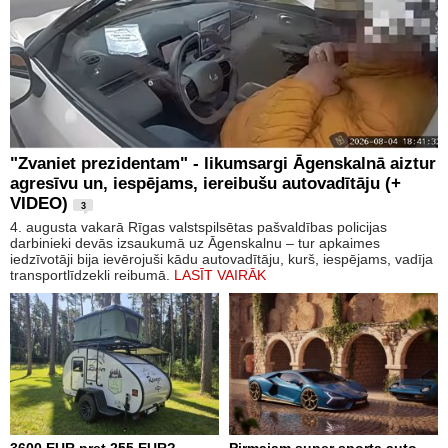
"Zvaniet prezidentam" - likumsargi Āgenskalnā aiztur
agresīvu un, iespējams, iereibušu autovadītāju (+
VIDEO)
3
4. augusta vakarā Rīgas valstspilsētas pašvaldības policijas
darbinieki devās izsaukumā uz Āgenskalnu – tur apkaimes
iedzīvotāji bija ievērojuši kādu autovadītāju, kurš, iespējams, vadīja
transportlīdzekli reibumā.
LASĪT VAIRĀK
3600 EUR pret 255 EUR?
Pirmajam super sporta auto