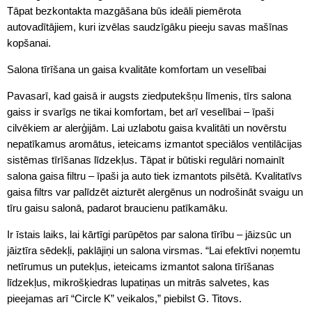
Tāpat bezkontakta mazgāšana būs ideāli piemērota
autovadītājiem, kuri izvēlas saudzīgāku pieeju savas mašīnas
kopšanai.
Salona tīrīšana un gaisa kvalitāte komfortam un veselībai
Pavasarī, kad gaisā ir augsts ziedputekšņu līmenis, tīrs salona
gaiss ir svarīgs ne tikai komfortam, bet arī veselībai – īpaši
cilvēkiem ar alerģijām. Lai uzlabotu gaisa kvalitāti un novērstu
nepatīkamus aromātus, ieteicams izmantot speciālos ventilācijas
sistēmas tīrīšanas līdzekļus. Tāpat ir būtiski regulāri nomainīt
salona gaisa filtru – īpaši ja auto tiek izmantots pilsētā. Kvalitatīvs
gaisa filtrs var palīdzēt aizturēt alergēnus un nodrošināt svaigu un
tīru gaisu salonā, padarot braucienu patīkamāku.
Ir īstais laiks, lai kārtīgi parūpētos par salona tīrību – jāizsūc un
jāiztīra sēdekļi, paklājiņi un salona virsmas. “Lai efektīvi noņemtu
netīrumus un putekļus, ieteicams izmantot salona tīrīšanas
līdzekļus, mikrošķiedras lupatiņas un mitrās salvetes, kas
pieejamas arī “Circle K” veikalos,” piebilst G. Titovs.