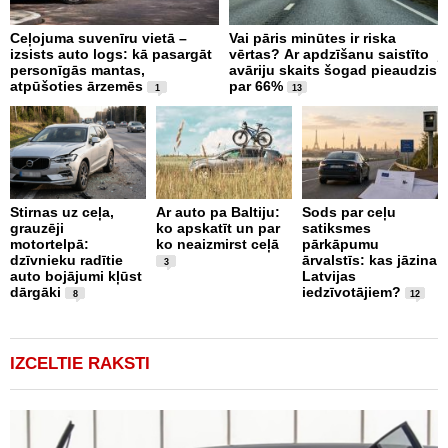
Ceļojuma suvenīru vietā –
Vai pāris minūtes ir riska
K
izsists auto logs: kā pasargāt
vērtas? Ar apdzīšanu saistīto
j
personīgās mantas,
avāriju skaits šogad pieaudzis
atpūšoties ārzemēs
par 66%
1
13
Stirnas uz ceļa,
Ar auto pa Baltiju:
Sods par ceļu
grauzēji
ko apskatīt un par
satiksmes
J
motortelpā:
ko neaizmirst ceļā
pārkāpumu
p
dzīvnieku radītie
ārvalstīs: kas jāzina
b
3
auto bojājumi kļūst
Latvijas
n
dārgāki
iedzīvotājiem?
n
8
12
IZCELTIE RAKSTI