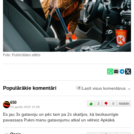
Foto: Publicitātes attēls
Populārākie komentāri
Lasīt visus komentārus →
7
650
3
0
Atbildēt
15.aprīlis 2025 15:58
Es jau 3x gatavoju un pēc tam pa 2x skatījos, kā bezkaunīgie
pavassaŗa Pukni manu gatavojumu atkal un vēlreiz Apkākā.