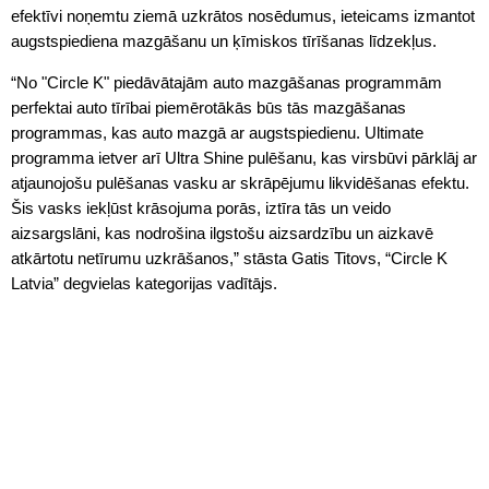
efektīvi noņemtu ziemā uzkrātos nosēdumus, ieteicams izmantot
augstspiediena mazgāšanu un ķīmiskos tīrīšanas līdzekļus.
“No "Circle K" piedāvātajām auto mazgāšanas programmām
perfektai auto tīrībai piemērotākās būs tās mazgāšanas
programmas, kas auto mazgā ar augstspiedienu. Ultimate
programma ietver arī Ultra Shine pulēšanu, kas virsbūvi pārklāj ar
atjaunojošu pulēšanas vasku ar skrāpējumu likvidēšanas efektu.
Šis vasks iekļūst krāsojuma porās, iztīra tās un veido
aizsargslāni, kas nodrošina ilgstošu aizsardzību un aizkavē
atkārtotu netīrumu uzkrāšanos,” stāsta Gatis Titovs, “Circle K
Latvia” degvielas kategorijas vadītājs.