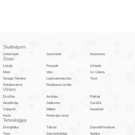
Sludinājumi
Lietoti Auto
Jauni Auto
Autonoma
Ziņas
Latvijā
Pasaulē
Izklaide
Moto
Velo
Uz Ūdens
Smagā Tehnika
Lauksaimniecība
Testi
Reklāmraksti
Redaktora Izvēle
Vīriem
Drošība
Avārijas
Policija
Akadēmija
Satiksme
Garāžā
Ceļojumi
Militāri
Autoklubi
Karte
Reakcijas tests
Tehnoloģijas
Enerģētika
Tālruņi
Datori&Portatīvie
Testi
Internets&App
Spēles