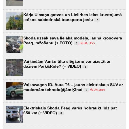
Kārļa Ulmaņa gatves un Lielirbes ielas krustojumā
ierīkos sabiedriskā transporta joslu
7
Škoda uzsāk sava lielākā modeļa, jaunā krosovera
Peaq, ražošanu (+ FOTO)
1
Vai tiešām Vanšu tilta slēgšanu var aizstāt ar
dažiem Park&Ride? (+ VIDEO)
8
Volkswagen ID. Aura T6 – jauns elektriskais SUV ar
modernām tehnoloģijām Ķīnai
2
Elektriskais Škoda Peaq varēs nobraukt līdz pat
650 km (+ VIDEO)
8