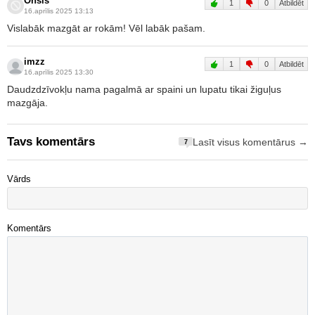
Onsis
1
0
Atbildēt
16.aprīlis 2025 13:13
Vislabāk mazgāt ar rokām! Vēl labāk pašam.
imzz
1
0
Atbildēt
16.aprīlis 2025 13:30
Daudzdzīvokļu nama pagalmā ar spaini un lupatu tikai žiguļus
mazgāja.
Tavs komentārs
Lasīt visus komentārus →
7
Vārds
Komentārs