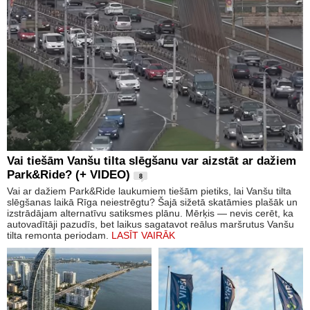
Vai tiešām Vanšu tilta slēgšanu var aizstāt ar dažiem
Park&Ride? (+ VIDEO)
8
Vai ar dažiem Park&Ride laukumiem tiešām pietiks, lai Vanšu tilta
slēgšanas laikā Rīga neiestrēgtu? Šajā sižetā skatāmies plašāk un
izstrādājam alternatīvu satiksmes plānu. Mērķis — nevis cerēt, ka
autovadītāji pazudīs, bet laikus sagatavot reālus maršrutus Vanšu
tilta remonta periodam.
LASĪT VAIRĀK