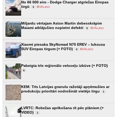
No 66 000 eiro - Dodge Charger atgriežas Eiropas
tirgū
3
Miljardu vērtajam Aston Martin debesskrāpim
Maiami atklājušies nopietni defekti
6
Xiaomi piesaka SkyNomad N70 EREV – luksusa
SUV Eiropas tirgum (+ FOTO)
4
Pabeigta trīs reģionālo veloceļu izbūve (+ FOTO)
6
KEM: Trīs Latvijas granulu ražotāji apņēmušies ar
produkciju prioritāri nodrošināt vietējo tirgu
1
LVRTC: Robežas aprīkošana rit pēc plāniem (+
VIDEO)
1