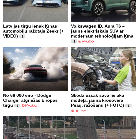
Latvijas tirgū ienāk Ķīnas
Volkswagen ID. Aura T6 –
automobiļu ražotājs Zeekr (+
jauns elektriskais SUV ar
VIDEO)
modernām tehnoloģijām Ķīnai
6
2
No 66 000 eiro - Dodge
Škoda uzsāk sava lielākā
Charger atgriežas Eiropas
modeļa, jaunā krosovera
tirgū
Peaq, ražošanu (+ FOTO)
3
1