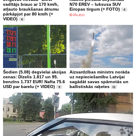
vadītājs brauc ar 170 km/h,
N70 EREV – luksusa SUV
atļauto braukšanas ātrumu
Eiropas tirgum (+ FOTO)
4
pārkāpjot par 80 km/h (+
VIDEO)
6
Šodien (5.08) degvielai akcijas
Aizsardzības ministrs norāda
cenas: Dīzelis 1.817 un 95.
uz nepieciešamību Latvijai
benzīns 1.737 EUR! Nafta 75.6
sagādāt savas spārnotās un
USD par barelu (+ VIDEO)
ballistiskās raķetes
9
11