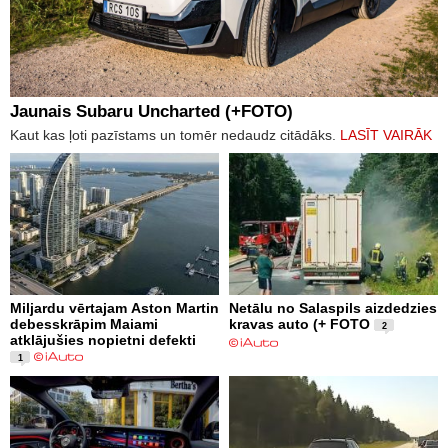
Jaunais Subaru Uncharted (+FOTO)
Kaut kas ļoti pazīstams un tomēr nedaudz citādāks.
LASĪT VAIRĀK
Miljardu vērtajam Aston Martin
Netālu no Salaspils aizdedzies
debesskrāpim Maiami
kravas auto (+ FOTO
2
atklājušies nopietni defekti
1