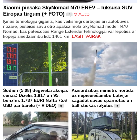
Xiaomi piesaka SkyNomad N70 EREV – luksusa SUV
Eiropas tirgum (+ FOTO)
4
Ķīnas tehnoloģiju gigants, kas veiksmīgi darbojas arī autobūves
nozarē, pieteicis savu otro apakšzīmola SkyNomad modeli N70
Nomad, kas pateicoties Range Extender tehnoloģijai var lepoties ar
kopējo sniedzamību līdz 1461 km.
LASĪT VAIRĀK
Šodien (5.08) degvielai akcijas
Aizsardzības ministrs norāda
cenas: Dīzelis 1.817 un 95.
uz nepieciešamību Latvijai
benzīns 1.737 EUR! Nafta 75.6
sagādāt savas spārnotās un
USD par barelu (+ VIDEO)
ballistiskās raķetes
9
5