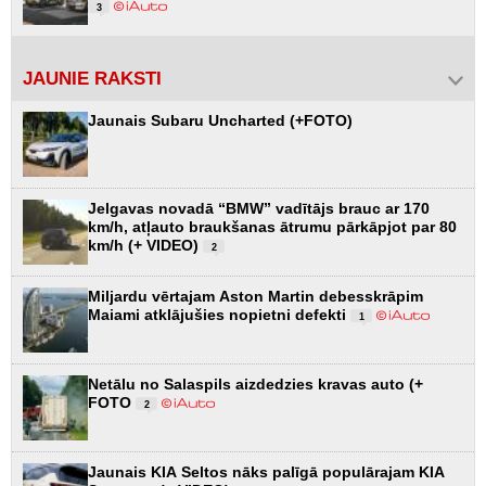
3
JAUNIE RAKSTI
Jaunais Subaru Uncharted (+FOTO)
Jelgavas novadā “BMW” vadītājs brauc ar 170
km/h, atļauto braukšanas ātrumu pārkāpjot par 80
km/h (+ VIDEO)
2
Miljardu vērtajam Aston Martin debesskrāpim
Maiami atklājušies nopietni defekti
1
Netālu no Salaspils aizdedzies kravas auto (+
FOTO
2
Jaunais KIA Seltos nāks palīgā populārajam KIA