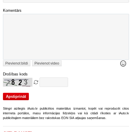
Komentārs
Pievienot bildi
Pievienot video
Drošības kods
Stingri aizliegts iAuto.lv publicētos materiālus izmantot, kopēt vai reproducēt citos
interneta portālos, masu informācijas līdzekļos vai kā citādi rīkoties ar iAuto.lv
publicētajiem materiāliem bez rakstiskas EON SIA atļaujas saņemšanas.