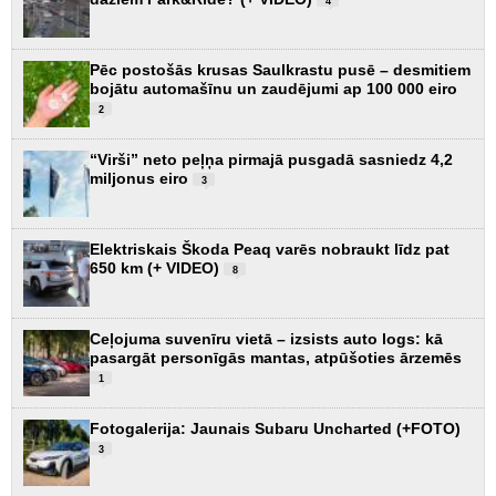
4
Pēc postošās krusas Saulkrastu pusē – desmitiem
bojātu automašīnu un zaudējumi ap 100 000 eiro
2
“Virši” neto peļņa pirmajā pusgadā sasniedz 4,2
miljonus eiro
3
Elektriskais Škoda Peaq varēs nobraukt līdz pat
650 km (+ VIDEO)
8
Ceļojuma suvenīru vietā – izsists auto logs: kā
pasargāt personīgās mantas, atpūšoties ārzemēs
1
Fotogalerija: Jaunais Subaru Uncharted (+FOTO)
3