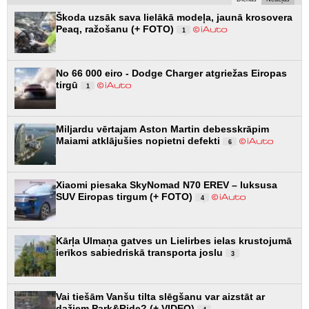
Škoda uzsāk sava lielākā modeļa, jaunā krosovera
Peaq, ražošanu (+ FOTO)
1
No 66 000 eiro - Dodge Charger atgriežas Eiropas
tirgū
1
Miljardu vērtajam Aston Martin debesskrāpim
Maiami atklājušies nopietni defekti
6
Xiaomi piesaka SkyNomad N70 EREV – luksusa
SUV Eiropas tirgum (+ FOTO)
4
Kārļa Ulmaņa gatves un Lielirbes ielas krustojumā
ierīkos sabiedriskā transporta joslu
3
Vai tiešām Vanšu tilta slēgšanu var aizstāt ar
dažiem Park&Ride? (+ VIDEO)