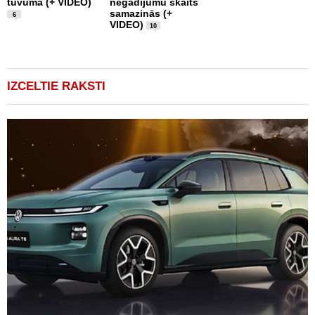
tuvumā (+ VIDEO)
negadījumu skaits
s
samazinās (+
ņ
6
VIDEO)
u
10
IZCELTIE RAKSTI