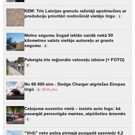
KEM: Trīs Latvijas granulu ražotāji apņēmušies ar
produkciju prioritāri nodrošināt vietējo tirgu
1
Melno segumu šogad ieklās vairāk nekā 50
kilometros valsts vietējo autoceļu ar grants
segumu
3
Pabeigta trīs reģionālo veloceļu izbūve (+ FOTO)
3
No 66 000 eiro - Dodge Charger atgriežas Eiropas
tirgū
1
Ceļojuma suvenīru vietā – izsists auto logs: kā
pasargāt personīgās mantas, atpūšoties ārzemēs
1
“Virši” neto peļņa pirmajā pusgadā sasniedz 4,2