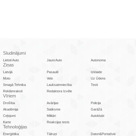
Sludinājumi
Lietoti Auto
Jauni Auto
Autonoma
Ziņas
Latvijā
Pasaulē
Izklaide
Moto
Velo
Uz Ūdens
Smagā Tehnika
Lauksaimniecība
Testi
Reklāmraksti
Redaktora Izvēle
Vīriem
Drošība
Avārijas
Policija
Akadēmija
Satiksme
Garāžā
Ceļojumi
Militāri
Autoklubi
Karte
Reakcijas tests
Tehnoloģijas
Enerģētika
Tālruņi
Datori&Portatīvie