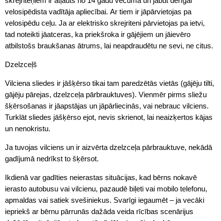
skrejriteņiem ir atļauts no 14 gadu vecuma un jābūt derīgai
velosipēdista vadītāja apliecībai. Ar tiem ir jāpārvietojas pa
velosipēdu ceļu. Ja ar elektrisko skrejriteni pārvietojas pa ietvi,
tad noteikti jāatceras, ka priekšroka ir gājējiem un jāievēro
atbilstošs braukšanas ātrums, lai neapdraudētu ne sevi, ne citus.
Dzelzceļš
Vilciena sliedes ir jāšķērso tikai tam paredzētās vietās (gājēju tilti,
gājēju pārejas, dzelzceļa pārbrauktuves). Vienmēr pirms sliežu
šķērsošanas ir jāapstājas un jāpārliecinās, vai nebrauc vilciens.
Turklāt sliedes jāšķērso ejot, nevis skrienot, lai neaizķertos kājas
un nenokristu.
Ja tuvojas vilciens un ir aizvērta dzelzceļa pārbrauktuve, nekādā
gadījumā nedrīkst to šķērsot.
Ikdienā var gadīties neierastas situācijas, kad bērns nokavē
ierasto autobusu vai vilcienu, pazaudē biļeti vai mobilo telefonu,
apmaldas vai satiek svešiniekus. Svarīgi iegaumēt – ja vecāki
iepriekš ar bērnu pārrunās dažāda veida rīcības scenārijus