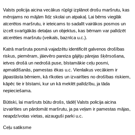
Valsts policija aicina vecākus rūpīgi izplānot drošu maršrutu, kas
mērojams no mājām līdz skolai un atpakaļ. Lai bērns vieglāk
atcerētos maršrutu, ir ieteicams to sadalīt vairākos posmos un
izcelt svarīgākās detaļas un objektus, kas bērnam var palīdzēt
atcerēties maršrutu (veikals, baznīca u.c.).
Katrā maršruta posmā vajadzētu identificēt galvenos drošības
riskus, piemēram, jāievēro pareiza gājēju pārejas šķērsošana,
ietves drošā un nedrošā puse, bīstamākie ceļu posmi,
apmaldīšanās, pamestas ēkas u.c. Vienlaikus vecākiem ir
jāpastāsta bērniem, kā rīkoties un izvairīties no drošības riskiem,
kāpēc tie ir bīstami, kur un kā meklēt palīdzību, ja tāda
nepieciešama.
Būtiski, lai maršruts būtu drošs, tādēļ Valsts policija aicina
izvairīties un pārdomāt maršrutu, ja pa veļam ir pamestas mājas,
neapdzīvotas vietas, aizauguši parki u.c.
Ceļu satiksme