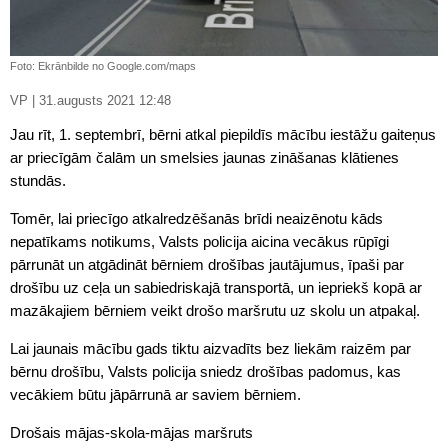
Foto: Ekrānbilde no Google.com/maps
VP | 31.augusts 2021 12:48
Jau rīt, 1. septembrī, bērni atkal piepildīs mācību iestāžu gaiteņus
ar priecīgām čalām un smelsies jaunas zināšanas klātienes
stundās.
Tomēr, lai priecīgo atkalredzēšanās brīdi neaizēnotu kāds
nepatīkams notikums, Valsts policija aicina vecākus rūpīgi
pārrunāt un atgādināt bērniem drošības jautājumus, īpaši par
drošību uz ceļa un sabiedriskajā transportā, un iepriekš kopā ar
mazākajiem bērniem veikt drošo maršrutu uz skolu un atpakaļ.
Lai jaunais mācību gads tiktu aizvadīts bez liekām raizēm par
bērnu drošību, Valsts policija sniedz drošības padomus, kas
vecākiem būtu jāpārrunā ar saviem bērniem.
Drošais mājas-skola-mājas maršruts