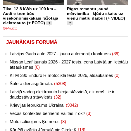
Tikai 12,8 kWh uz 100 km –
Rīgas remontu jaunā
Audi e-tron būs
mērvienība - kļūdu skaits uz
visekonomiskākais ražotāja
vienu metru darbu! (+ VIDEO)
elektroauto (+ FOTO)
3
7
JAUNĀKAIS FORUMĀ
Latvijas Gada auto 2027 - jaunu automobiļu konkurss
(39)
Nissan Leaf jaunais 2026 - 2027 tests, cena Latvijā un lietotāju
atsauksmes
(0)
KTM 390 Enduro R motocikla tests 2026, atsauksmes
(0)
Šofera dienasgrāmata.
(5308)
Latvijā sadeg elektroauto biroja stāvvietā, cik droši tie ir
daudzstāvu stāvvietās
(32)
Krievijas iebrukums Ukrainā!
(9042)
Vecas konfektes bērniem! Vai tas ir ok?
(3)
Moto salidojums Ķemeros
(8)
Kārtējā avārija Jūrmalā pie Circle K
(18)