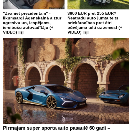
"Zvaniet prezidentam" -
3600 EUR pret 255 EUR?
likumsargi Āgenskalnā aiztur
Neatradu auto jumta telts
agresīvu un, iespējams,
priekšrocības pret ātri
iereibušu autovadītāju (+
būvējamo telti uz zemes! (+
VIDEO)
VIDEO)
3
8
Pirmajam super sporta auto pasaulē 60 gadi –