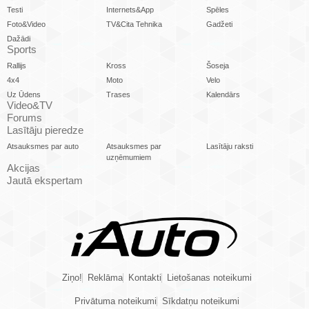
Testi
Internets&App
Spēles
Foto&Video
TV&Cita Tehnika
Gadžeti
Dažādi
Sports
Rallijs
Kross
Šoseja
4x4
Moto
Velo
Uz Ūdens
Trases
Kalendārs
Video&TV
Forums
Lasītāju pieredze
Atsauksmes par auto
Atsauksmes par
Lasītāju raksti
uzņēmumiem
Akcijas
Jautā ekspertam
Ziņo!
Reklāma
Kontakti
Lietošanas noteikumi
Privātuma noteikumi
Sīkdatņu noteikumi