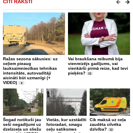
CITI RAKSTI
Ražas sezona sākusies: uz
Vai braukšana reibumā bija
V
ceļiem pieaug
vienreizējs gadījums, vai
A
lauksaimniecības tehnikas
vienkārši pirmā reize, kad tevi
m
intensitāte, autovadītāji
pieķēra?
p
13
aicināti būt uzmanīgi (+
a
VIDEO)
p
4
2
Šogad notikuši jau
Vietās, kur uzstādīti
Cik maksā uz ceļa
seši negadījumi uz
fotoradari, smagu
zaudēta cilvēka
C
dzelzceļa un sliežu
ceļu satiksmes
dzīvība?
d
13