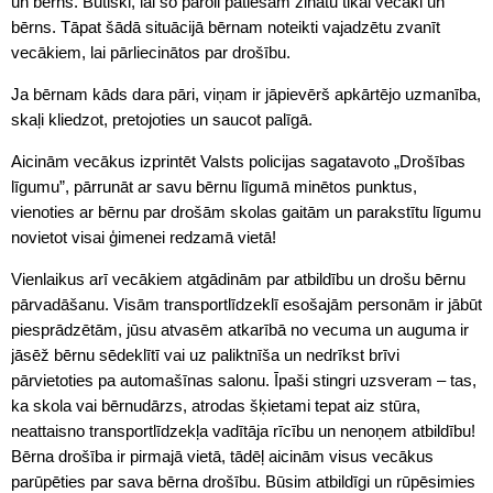
un bērns. Būtiski, lai šo paroli patiešām zinātu tikai vecāki un
bērns. Tāpat šādā situācijā bērnam noteikti vajadzētu zvanīt
vecākiem, lai pārliecinātos par drošību.
Ja bērnam kāds dara pāri, viņam ir jāpievērš apkārtējo uzmanība,
skaļi kliedzot, pretojoties un saucot palīgā.
Aicinām vecākus izprintēt Valsts policijas sagatavoto „Drošības
līgumu”, pārrunāt ar savu bērnu līgumā minētos punktus,
vienoties ar bērnu par drošām skolas gaitām un parakstītu līgumu
novietot visai ģimenei redzamā vietā!
Vienlaikus arī vecākiem atgādinām par atbildību un drošu bērnu
pārvadāšanu. Visām transportlīdzeklī esošajām personām ir jābūt
piesprādzētām, jūsu atvasēm atkarībā no vecuma un auguma ir
jāsēž bērnu sēdeklītī vai uz paliktnīša un nedrīkst brīvi
pārvietoties pa automašīnas salonu. Īpaši stingri uzsveram – tas,
ka skola vai bērnudārzs, atrodas šķietami tepat aiz stūra,
neattaisno transportlīdzekļa vadītāja rīcību un nenoņem atbildību!
Bērna drošība ir pirmajā vietā, tādēļ aicinām visus vecākus
parūpēties par sava bērna drošību. Būsim atbildīgi un rūpēsimies