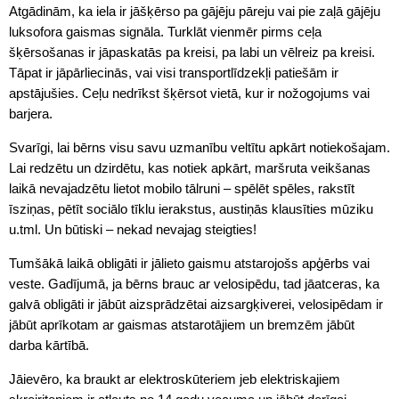
Atgādinām, ka iela ir jāšķērso pa gājēju pāreju vai pie zaļā gājēju
luksofora gaismas signāla. Turklāt vienmēr pirms ceļa
šķērsošanas ir jāpaskatās pa kreisi, pa labi un vēlreiz pa kreisi.
Tāpat ir jāpārliecinās, vai visi transportlīdzekļi patiešām ir
apstājušies. Ceļu nedrīkst šķērsot vietā, kur ir nožogojums vai
barjera.
Svarīgi, lai bērns visu savu uzmanību veltītu apkārt notiekošajam.
Lai redzētu un dzirdētu, kas notiek apkārt, maršruta veikšanas
laikā nevajadzētu lietot mobilo tālruni – spēlēt spēles, rakstīt
īsziņas, pētīt sociālo tīklu ierakstus, austiņās klausīties mūziku
u.tml. Un būtiski – nekad nevajag steigties!
Tumšākā laikā obligāti ir jālieto gaismu atstarojošs apģērbs vai
veste. Gadījumā, ja bērns brauc ar velosipēdu, tad jāatceras, ka
galvā obligāti ir jābūt aizsprādzētai aizsargķiverei, velosipēdam ir
jābūt aprīkotam ar gaismas atstarotājiem un bremzēm jābūt
darba kārtībā.
Jāievēro, ka braukt ar elektroskūteriem jeb elektriskajiem