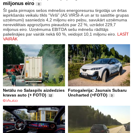
miljonus eiro
3
Šī gada pirmajos sešos mēnešos energoresursu tirgotājs un ērtas
iepirkšanās veikalu tīkls “Virši” (AS VIRŠI-A un ar to saistītie grupas
uzņēmumi) sasniedzis 4,2 miljonu eiro peļņu, savukārt uzņēmuma
nerevidētais apgrozījums pieaudzis par 22 %, uzrādot 229,7
miljonus eiro. Uzņēmuma EBITDA sešu mēnešu rādītājs
palielinājies par vairāk nekā 60 %, veidojot 10,1 miljonu eiro.
LASĪT
VAIRĀK
Netālu no Salaspils aizdedzies
Fotogalerija: Jaunais Subaru
kravas auto (+ FOTO)
Uncharted (+FOTO)
12
3