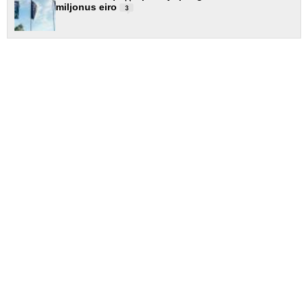
miljonus eiro
3