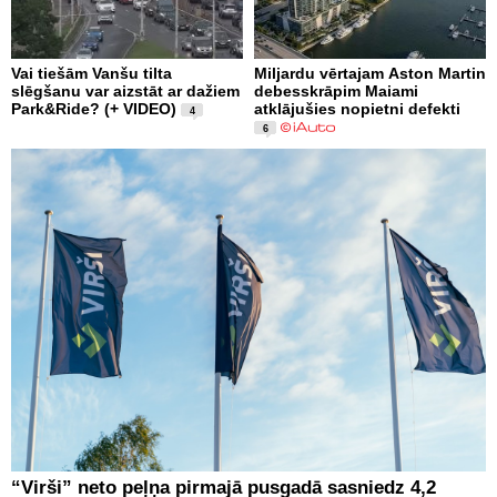
Vai tiešām Vanšu tilta
Miljardu vērtajam Aston Martin
slēgšanu var aizstāt ar dažiem
debesskrāpim Maiami
Park&Ride? (+ VIDEO)
atklājušies nopietni defekti
4
6
“Virši” neto peļņa pirmajā pusgadā sasniedz 4,2