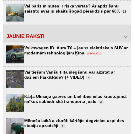
Vai pāris minūtes ir riska vērtas? Ar apdzīšanu
saistīto avāriju skaits šogad pieaudzis par 66%
13
JAUNIE RAKSTI
Volkswagen ID. Aura T6 – jauns elektriskais SUV ar
modernām tehnoloģijām Ķīnai
Vai tiešām Vanšu tilta slēgšanu var aizstāt ar
dažiem Park&Ride? (+ VIDEO)
4
Kārļa Ulmaņa gatves un Lielirbes ielas krustojumā
ierīkos sabiedriskā transporta joslu
3
Mēneša laikā aizturēti kārtējie degvielas uzpildes
staciju apzadzēji
1