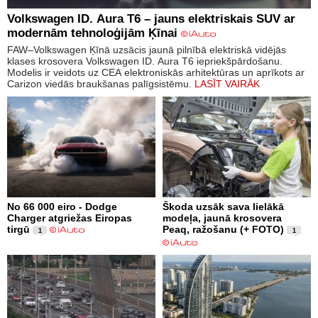
Volkswagen ID. Aura T6 – jauns elektriskais SUV ar
modernām tehnoloģijām Ķīnai
FAW–Volkswagen Ķīnā uzsācis jaunā pilnībā elektriskā vidējās
klases krosovera Volkswagen ID. Aura T6 iepriekšpārdošanu.
Modelis ir veidots uz CEA elektroniskās arhitektūras un aprīkots ar
Carizon viedās braukšanas palīgsistēmu.
LASĪT VAIRĀK
No 66 000 eiro - Dodge
Škoda uzsāk sava lielākā
Charger atgriežas Eiropas
modeļa, jaunā krosovera
tirgū
Peaq, ražošanu (+ FOTO)
1
1