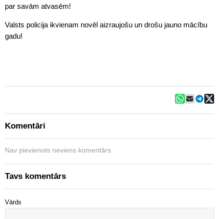
par savām atvasēm!
Valsts policija ikvienam novēl aizraujošu un drošu jauno mācību
gadu!
Komentāri
Nav pievienots neviens komentārs.
Tavs komentārs
Vārds