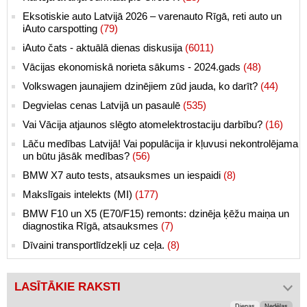
Eksotiskie auto Latvijā 2026 – varenauto Rīgā, reti auto un
iAuto carspotting
(79)
iAuto čats - aktuālā dienas diskusija
(6011)
Vācijas ekonomiskā norieta sākums - 2024.gads
(48)
Volkswagen jaunajiem dzinējiem zūd jauda, ko darīt?
(44)
Degvielas cenas Latvijā un pasaulē
(535)
Vai Vācija atjaunos slēgto atomelektrostaciju darbību?
(16)
Lāču medības Latvijā! Vai populācija ir kļuvusi nekontrolējama
un būtu jāsāk medības?
(56)
BMW X7 auto tests, atsauksmes un iespaidi
(8)
Makslīgais intelekts (MI)
(177)
BMW F10 un X5 (E70/F15) remonts: dzinēja ķēžu maiņa un
diagnostika Rīgā, atsauksmes
(7)
Dīvaini transportlīdzekļi uz ceļa.
(8)
LASĪTĀKIE RAKSTI
Dienas
Nedēļas