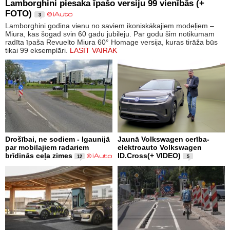
Lamborghini piesaka īpašo versiju 99 vienībās (+
FOTO)
3
Lamborghini godina vienu no saviem ikoniskākajiem modeļiem –
Miura, kas šogad svin 60 gadu jubileju. Par godu šim notikumam
radīta īpaša Revuelto Miura 60° Homage versija, kuras tirāža būs
tikai 99 eksemplāri.
LASĪT VAIRĀK
Drošībai, ne sodiem - Igaunijā
Jaunā Volkswagen cerība-
par mobilajiem radariem
elektroauto Volkswagen
brīdinās ceļa zimes
ID.Cross(+ VIDEO)
12
5