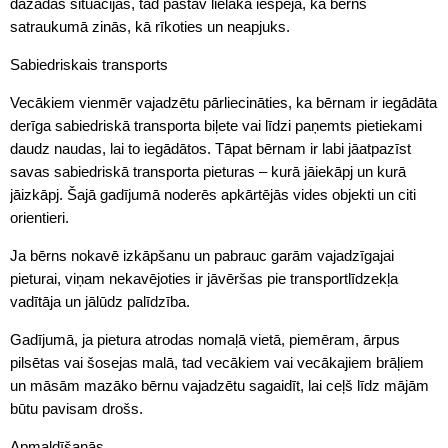
dažādās situācijās, tad pastāv lielāka iespēja, ka bērns
satraukumā zinās, kā rīkoties un neapjuks.
Sabiedriskais transports
Vecākiem vienmēr vajadzētu pārliecināties, ka bērnam ir iegādāta
derīga sabiedriskā transporta biļete vai līdzi paņemts pietiekami
daudz naudas, lai to iegādātos. Tāpat bērnam ir labi jāatpazīst
savas sabiedriskā transporta pieturas – kurā jāiekāpj un kurā
jāizkāpj. Šajā gadījumā noderēs apkārtējās vides objekti un citi
orientieri.
Ja bērns nokavē izkāpšanu un pabrauc garām vajadzīgajai
pieturai, viņam nekavējoties ir jāvēršas pie transportlīdzekļa
vadītāja un jālūdz palīdzība.
Gadījumā, ja pietura atrodas nomaļā vietā, piemēram, ārpus
pilsētas vai šosejas malā, tad vecākiem vai vecākajiem brāļiem
un māsām mazāko bērnu vajadzētu sagaidīt, lai ceļš līdz mājām
būtu pavisam drošs.
Apmaldīšanās