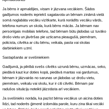
Ja bērns ir apmaldījies, viņam ir jāzvana vecākiem. Šādos
gadījumos noderēs iepriekš sagatavota un bērnam zināmā vietā
somā noglabāta vecāku vizītkarte, kurā norādīts vecāku vārds,
telefona numurs un skola, kurā bērns mācās. Ja bērnam nav
personīgais mobilais telefons, tad bērnam būtu jādodas uz tuvāko
drošo vietu un jāvēršas pie uzticama pieaugušā, piemēram,
policista, cilvēka ar citu bērnu, veikala, pasta vai skolas
darbiniekiem u.tml.
Sastapšanās ar svešiniekiem
Gadījumā, ja pilnībā svešs cilvēks uzrunā bērnu, uzmācas, seko,
piedāvā kaut kur doties kopā, piedāvā mantas vai gardumus,
bērnam ir jāizvairās no sarunas un jādodas uz drošu vietu,
piemēram, veikalu vai skolu, kur ir citi cilvēki. Bērnam par
radušos situāciju noteikti jāizstāsta arī vecākiem.
Ja svešinieks norāda, ka pazīst bērna vecākus un aicina doties
līdzi, tad noderēs ģimenē izdomāta parole, kuru zina tikai vecāki