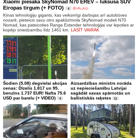
Xiaomi piesaka SkyNomad N70 EREV – luksusa SUV
Eiropas tirgum (+ FOTO)
4
Ķīnas tehnoloģiju gigants, kas veiksmīgi darbojas arī autobūves
nozarē, pieteicis savu otro apakšzīmola SkyNomad modeli N70
Nomad, kas pateicoties Range Extender tehnoloģijai var lepoties ar
kopējo sniedzamību līdz 1461 km.
LASĪT VAIRĀK
Šodien (5.08) degvielai akcijas
Aizsardzības ministrs norāda
cenas: Dīzelis 1.817 un 95.
uz nepieciešamību Latvijai
benzīns 1.737 EUR! Nafta 75.6
sagādāt savas spārnotās un
USD par barelu (+ VIDEO)
ballistiskās raķetes
9
11