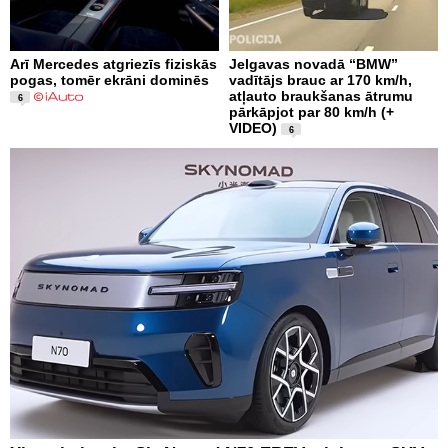
Arī Mercedes atgriezīs fiziskās
Jelgavas novadā “BMW”
pogas, tomēr ekrāni dominēs
vadītājs brauc ar 170 km/h,
atļauto braukšanas ātrumu
6
pārkāpjot par 80 km/h (+
VIDEO)
6