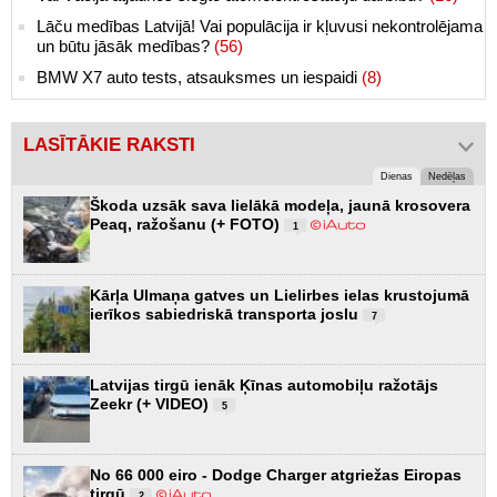
Lāču medības Latvijā! Vai populācija ir kļuvusi nekontrolējama
un būtu jāsāk medības?
(56)
BMW X7 auto tests, atsauksmes un iespaidi
(8)
LASĪTĀKIE RAKSTI
Dienas
Nedēļas
Škoda uzsāk sava lielākā modeļa, jaunā krosovera
Peaq, ražošanu (+ FOTO)
1
Kārļa Ulmaņa gatves un Lielirbes ielas krustojumā
ierīkos sabiedriskā transporta joslu
7
Latvijas tirgū ienāk Ķīnas automobiļu ražotājs
Zeekr (+ VIDEO)
5
No 66 000 eiro - Dodge Charger atgriežas Eiropas
tirgū
2