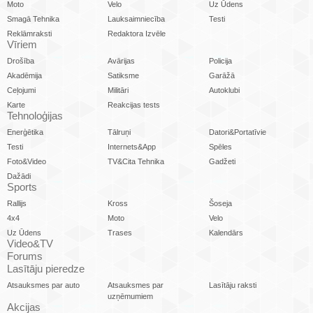
Moto
Velo
Uz Ūdens
Smagā Tehnika
Lauksaimniecība
Testi
Reklāmraksti
Redaktora Izvēle
Vīriem
Drošība
Avārijas
Policija
Akadēmija
Satiksme
Garāžā
Ceļojumi
Militāri
Autoklubi
Karte
Reakcijas tests
Tehnoloģijas
Enerģētika
Tālruņi
Datori&Portatīvie
Testi
Internets&App
Spēles
Foto&Video
TV&Cita Tehnika
Gadžeti
Dažādi
Sports
Rallijs
Kross
Šoseja
4x4
Moto
Velo
Uz Ūdens
Trases
Kalendārs
Video&TV
Forums
Lasītāju pieredze
Atsauksmes par auto
Atsauksmes par
Lasītāju raksti
uzņēmumiem
Akcijas