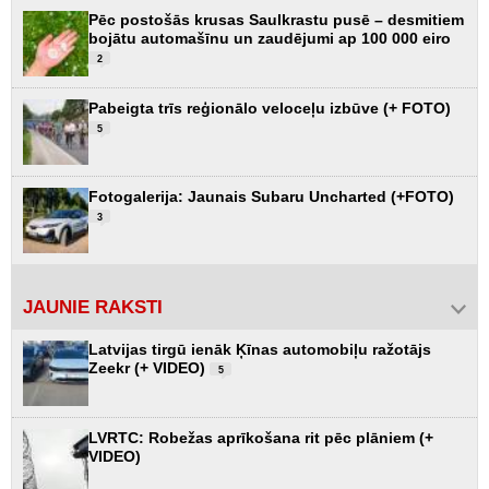
Pēc postošās krusas Saulkrastu pusē – desmitiem
bojātu automašīnu un zaudējumi ap 100 000 eiro
2
Pabeigta trīs reģionālo veloceļu izbūve (+ FOTO)
5
Fotogalerija: Jaunais Subaru Uncharted (+FOTO)
3
JAUNIE RAKSTI
Latvijas tirgū ienāk Ķīnas automobiļu ražotājs
Zeekr (+ VIDEO)
5
LVRTC: Robežas aprīkošana rit pēc plāniem (+
VIDEO)