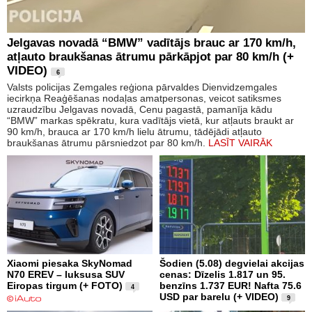
Jelgavas novadā “BMW” vadītājs brauc ar 170 km/h,
atļauto braukšanas ātrumu pārkāpjot par 80 km/h (+
VIDEO)
6
Valsts policijas Zemgales reģiona pārvaldes Dienvidzemgales
iecirkņa Reaģēšanas nodaļas amatpersonas, veicot satiksmes
uzraudzību Jelgavas novadā, Cenu pagastā, pamanīja kādu
“BMW” markas spēkratu, kura vadītājs vietā, kur atļauts braukt ar
90 km/h, brauca ar 170 km/h lielu ātrumu, tādējādi atļauto
braukšanas ātrumu pārsniedzot par 80 km/h.
LASĪT VAIRĀK
Xiaomi piesaka SkyNomad
Šodien (5.08) degvielai akcijas
N70 EREV – luksusa SUV
cenas: Dīzelis 1.817 un 95.
Eiropas tirgum (+ FOTO)
benzīns 1.737 EUR! Nafta 75.6
4
USD par barelu (+ VIDEO)
9