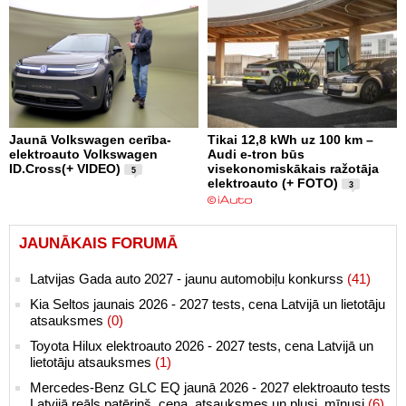
Jaunā Volkswagen cerība-
Tikai 12,8 kWh uz 100 km –
elektroauto Volkswagen
Audi e-tron būs
ID.Cross(+ VIDEO)
visekonomiskākais ražotāja
5
elektroauto (+ FOTO)
3
JAUNĀKAIS FORUMĀ
Latvijas Gada auto 2027 - jaunu automobiļu konkurss
(41)
Kia Seltos jaunais 2026 - 2027 tests, cena Latvijā un lietotāju
atsauksmes
(0)
Toyota Hilux elektroauto 2026 - 2027 tests, cena Latvijā un
lietotāju atsauksmes
(1)
Mercedes-Benz GLC EQ jaunā 2026 - 2027 elektroauto tests
Latvijā reāls patēriņš, cena, atsauksmes un plusi, mīnusi
(6)