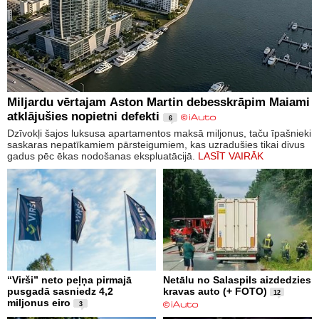
Miljardu vērtajam Aston Martin debesskrāpim Maiami
atklājušies nopietni defekti
6
Dzīvokļi šajos luksusa apartamentos maksā miljonus, taču īpašnieki
saskaras nepatīkamiem pārsteigumiem, kas uzradušies tikai divus
gadus pēc ēkas nodošanas ekspluatācijā.
LASĪT VAIRĀK
“Virši” neto peļņa pirmajā
Netālu no Salaspils aizdedzies
pusgadā sasniedz 4,2
kravas auto (+ FOTO)
12
miljonus eiro
3