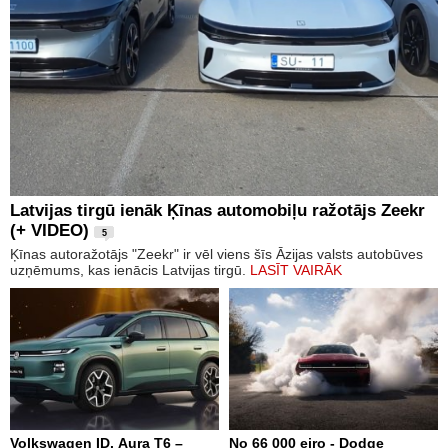
Latvijas tirgū ienāk Ķīnas automobiļu ražotājs Zeekr
(+ VIDEO)
5
Ķīnas autoražotājs "Zeekr" ir vēl viens šīs Āzijas valsts autobūves
uzņēmums, kas ienācis Latvijas tirgū.
LASĪT VAIRĀK
Volkswagen ID. Aura T6 –
No 66 000 eiro - Dodge