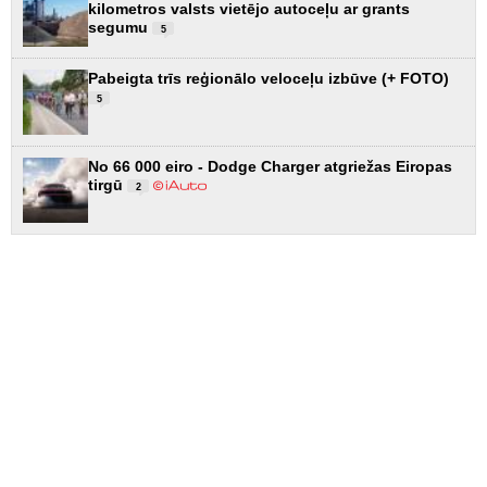
kilometros valsts vietējo autoceļu ar grants
segumu
5
Pabeigta trīs reģionālo veloceļu izbūve (+ FOTO)
5
No 66 000 eiro - Dodge Charger atgriežas Eiropas
tirgū
2