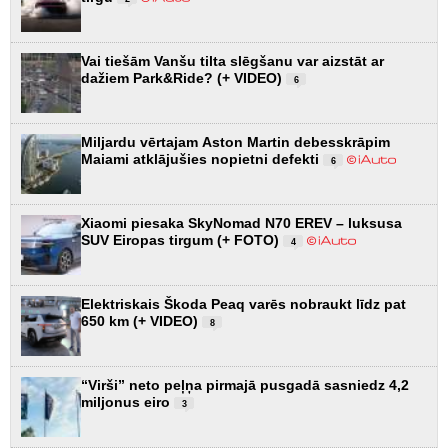
Vai tiešām Vanšu tilta slēgšanu var aizstāt ar
dažiem Park&Ride? (+ VIDEO)
6
Miljardu vērtajam Aston Martin debesskrāpim
Maiami atklājušies nopietni defekti
6
Xiaomi piesaka SkyNomad N70 EREV – luksusa
SUV Eiropas tirgum (+ FOTO)
4
Elektriskais Škoda Peaq varēs nobraukt līdz pat
650 km (+ VIDEO)
8
“Virši” neto peļņa pirmajā pusgadā sasniedz 4,2
miljonus eiro
3