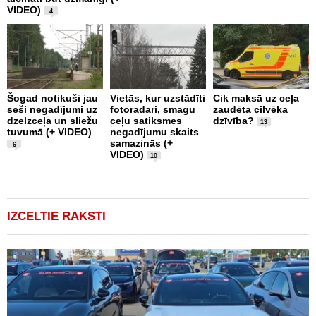
VIDEO)
p
4
2
Šogad notikuši jau
Vietās, kur uzstādīti
Cik maksā uz ceļa
seši negadījumi uz
fotoradari, smagu
zaudēta cilvēka
C
dzelzceļa un sliežu
ceļu satiksmes
dzīvība?
d
13
tuvumā (+ VIDEO)
negadījumu skaits
s
samazinās (+
ņ
6
VIDEO)
u
10
IZCELTIE RAKSTI