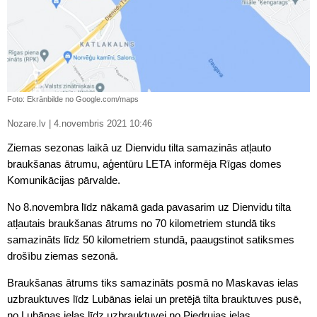
Foto: Ekrānbilde no Google.com/maps
Nozare.lv | 4.novembris 2021 10:46
Ziemas sezonas laikā uz Dienvidu tilta samazinās atļauto
braukšanas ātrumu, aģentūru LETA informēja Rīgas domes
Komunikācijas pārvalde.
No 8.novembra līdz nākamā gada pavasarim uz Dienvidu tilta
atļautais braukšanas ātrums no 70 kilometriem stundā tiks
samazināts līdz 50 kilometriem stundā, paaugstinot satiksmes
drošību ziemas sezonā.
Braukšanas ātrums tiks samazināts posmā no Maskavas ielas
uzbrauktuves līdz Lubānas ielai un pretējā tilta brauktuves pusē,
no Lubānas ielas līdz uzbrauktuvei no Piedrujas ielas.