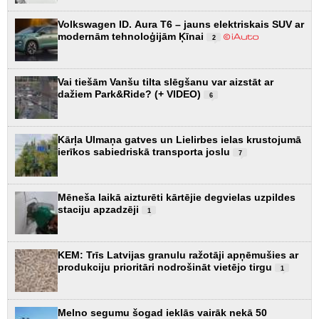
Volkswagen ID. Aura T6 – jauns elektriskais SUV ar
modernām tehnoloģijām Ķīnai
2
Vai tiešām Vanšu tilta slēgšanu var aizstāt ar
dažiem Park&Ride? (+ VIDEO)
6
Kārļa Ulmaņa gatves un Lielirbes ielas krustojumā
ierīkos sabiedriskā transporta joslu
7
Mēneša laikā aizturēti kārtējie degvielas uzpildes
staciju apzadzēji
1
KEM: Trīs Latvijas granulu ražotāji apņēmušies ar
produkciju prioritāri nodrošināt vietējo tirgu
1
Melno segumu šogad ieklās vairāk nekā 50