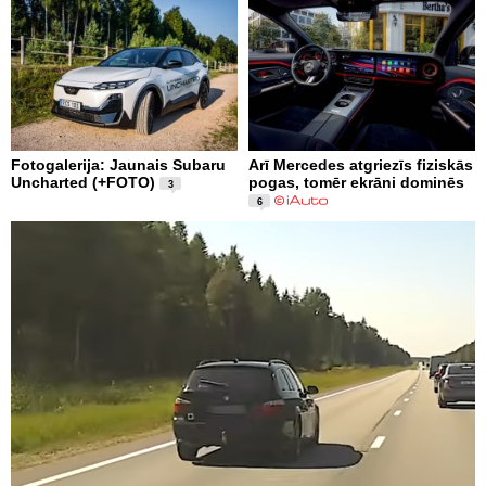
Fotogalerija: Jaunais Subaru
Arī Mercedes atgriezīs fiziskās
Uncharted (+FOTO)
pogas, tomēr ekrāni dominēs
3
6