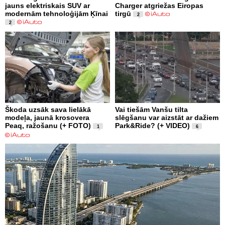
jauns elektriskais SUV ar
Charger atgriežas Eiropas
modernām tehnoloģijām Ķīnai
tirgū
2
2
Škoda uzsāk sava lielākā
Vai tiešām Vanšu tilta
modeļa, jaunā krosovera
slēgšanu var aizstāt ar dažiem
Peaq, ražošanu (+ FOTO)
Park&Ride? (+ VIDEO)
1
6