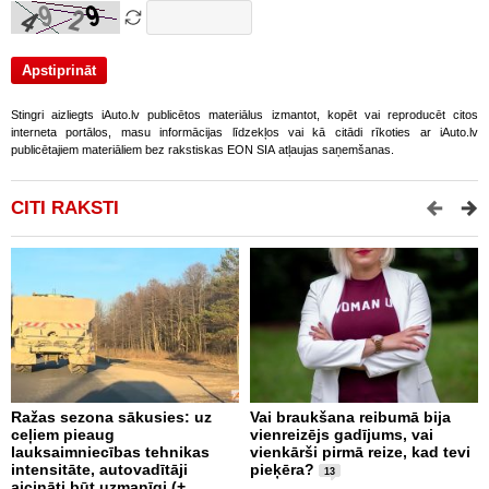
Stingri aizliegts iAuto.lv publicētos materiālus izmantot, kopēt vai reproducēt citos
interneta portālos, masu informācijas līdzekļos vai kā citādi rīkoties ar iAuto.lv
publicētajiem materiāliem bez rakstiskas EON SIA atļaujas saņemšanas.
CITI RAKSTI
Ražas sezona sākusies: uz
Vai braukšana reibumā bija
V
ceļiem pieaug
vienreizējs gadījums, vai
A
lauksaimniecības tehnikas
vienkārši pirmā reize, kad tevi
m
intensitāte, autovadītāji
pieķēra?
p
13
aicināti būt uzmanīgi (+
a