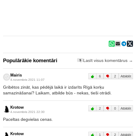
Populārākie komentāri
Lasīt visus komentārus →
5
Mairis
6
2
Atbildēt
4.novembris 2021 11:07
Gribētos zināt, kas pēdējā laikā ir izdarīts Rīgā korķu
samazināšanai? Laikam, atbilde būs - nekas, tieši otrādi.
Krotow
2
0
Atbildēt
4.novembris 2021 22:30
Paceltas degvielas cenas.
Krotow
1
2
Atbildēt