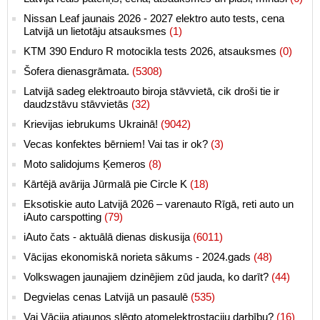
Nissan Leaf jaunais 2026 - 2027 elektro auto tests, cena
Latvijā un lietotāju atsauksmes
(1)
KTM 390 Enduro R motocikla tests 2026, atsauksmes
(0)
Šofera dienasgrāmata.
(5308)
Latvijā sadeg elektroauto biroja stāvvietā, cik droši tie ir
daudzstāvu stāvvietās
(32)
Krievijas iebrukums Ukrainā!
(9042)
Vecas konfektes bērniem! Vai tas ir ok?
(3)
Moto salidojums Ķemeros
(8)
Kārtējā avārija Jūrmalā pie Circle K
(18)
Eksotiskie auto Latvijā 2026 – varenauto Rīgā, reti auto un
iAuto carspotting
(79)
iAuto čats - aktuālā dienas diskusija
(6011)
Vācijas ekonomiskā norieta sākums - 2024.gads
(48)
Volkswagen jaunajiem dzinējiem zūd jauda, ko darīt?
(44)
Degvielas cenas Latvijā un pasaulē
(535)
Vai Vācija atjaunos slēgto atomelektrostaciju darbību?
(16)