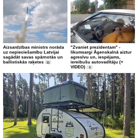
Aizsardzības ministrs norāda
"Zvaniet prezidentam" -
uz nepieciešamību Latvijai
likumsargi Āgenskalnā aiztur
sagādāt savas spārnotās un
agresīvu un, iespējams,
ballistiskās raķetes
iereibušu autovadītāju (+
11
VIDEO)
3