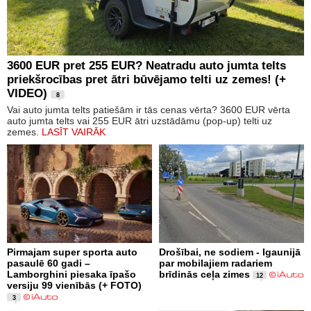
3600 EUR pret 255 EUR? Neatradu auto jumta telts
priekšrocības pret ātri būvējamo telti uz zemes! (+
VIDEO)
8
Vai auto jumta telts patiešām ir tās cenas vērta? 3600 EUR vērta
auto jumta telts vai 255 EUR ātri uzstādāmu (pop-up) telti uz
zemes.
LASĪT VAIRĀK
Pirmajam super sporta auto
Drošībai, ne sodiem - Igaunijā
pasaulē 60 gadi –
par mobilajiem radariem
Lamborghini piesaka īpašo
brīdinās ceļa zimes
12
versiju 99 vienībās (+ FOTO)
3