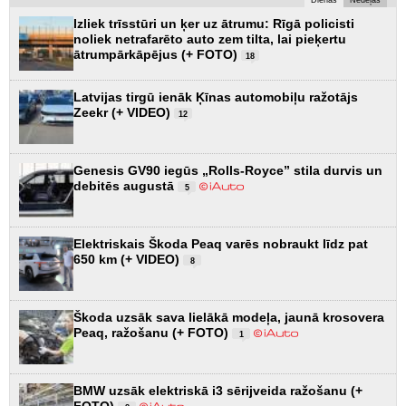
Izliek trīsstūri un ķer uz ātrumu: Rīgā policisti
noliek netrafarēto auto zem tilta, lai pieķertu
ātrumpārkāpējus (+ FOTO)
18
Latvijas tirgū ienāk Ķīnas automobiļu ražotājs
Zeekr (+ VIDEO)
12
Genesis GV90 iegūs „Rolls-Royce” stila durvis un
debitēs augustā
5
Elektriskais Škoda Peaq varēs nobraukt līdz pat
650 km (+ VIDEO)
8
Škoda uzsāk sava lielākā modeļa, jaunā krosovera
Peaq, ražošanu (+ FOTO)
1
BMW uzsāk elektriskā i3 sērijveida ražošanu (+
FOTO)