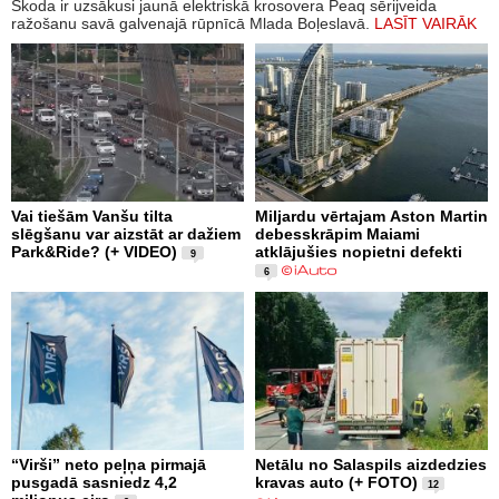
Škoda ir uzsākusi jaunā elektriskā krosovera Peaq sērijveida
ražošanu savā galvenajā rūpnīcā Mlada Boļeslavā.
LASĪT VAIRĀK
Vai tiešām Vanšu tilta
Miljardu vērtajam Aston Martin
slēgšanu var aizstāt ar dažiem
debesskrāpim Maiami
Park&Ride? (+ VIDEO)
atklājušies nopietni defekti
9
6
“Virši” neto peļņa pirmajā
Netālu no Salaspils aizdedzies
pusgadā sasniedz 4,2
kravas auto (+ FOTO)
12