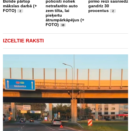
Bolide pārtop
policisti noliek
pirmo reizi sasniedz
mākslas darbā (+
netrafarēto auto
gandrīz 30
FOTO)
zem tilta, lai
procentus
2
2
pieķertu
ātrumpārkāpējus (+
FOTO)
18
IZCELTIE RAKSTI