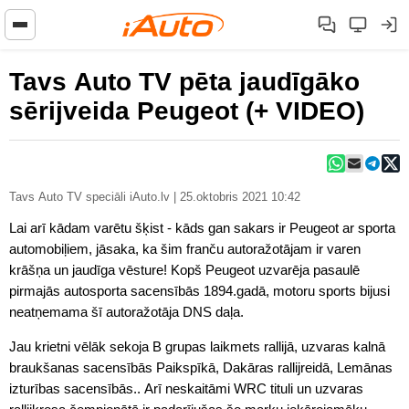
Tavs Auto TV pēta jaudīgāko
sērijveida Peugeot (+ VIDEO)
Tavs Auto TV speciāli iAuto.lv | 25.oktobris 2021 10:42
Lai arī kādam varētu šķist - kāds gan sakars ir Peugeot ar sporta
automobiļiem, jāsaka, ka šim franču autoražotājam ir varen
krāšņa un jaudīga vēsture! Kopš Peugeot uzvarēja pasaulē
pirmajās autosporta sacensībās 1894.gadā, motoru sports bijusi
neatņemama šī autoražotāja DNS daļa.
Jau krietni vēlāk sekoja B grupas laikmets rallijā, uzvaras kalnā
braukšanas sacensībās Paikspīkā, Dakāras rallijreidā, Lemānas
izturības sacensībās.. Arī neskaitāmi WRC tituli un uzvaras