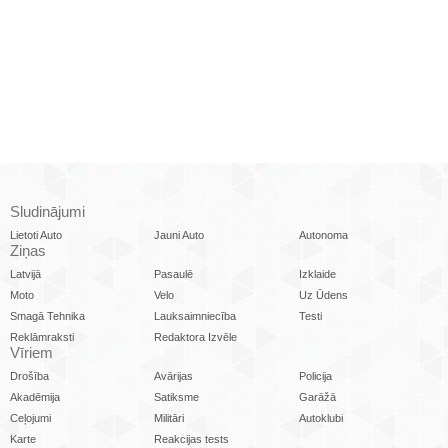
Sludinājumi
Lietoti Auto
Jauni Auto
Autonoma
Ziņas
Latvijā
Pasaulē
Izklaide
Moto
Velo
Uz Ūdens
Smagā Tehnika
Lauksaimniecība
Testi
Reklāmraksti
Redaktora Izvēle
Vīriem
Drošība
Avārijas
Policija
Akadēmija
Satiksme
Garāžā
Ceļojumi
Militāri
Autoklubi
Karte
Reakcijas tests