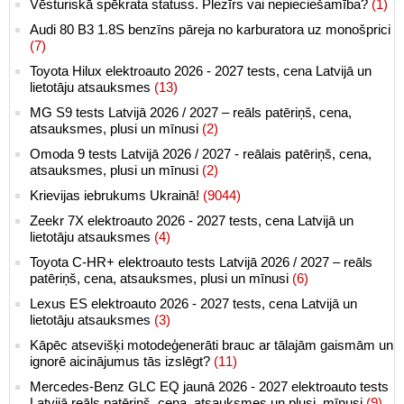
Vēsturiskā spēkrata statuss. Plezīrs vai nepieciešamība?
(1)
Audi 80 B3 1.8S benzīns pāreja no karburatora uz monošprici
(7)
Toyota Hilux elektroauto 2026 - 2027 tests, cena Latvijā un
lietotāju atsauksmes
(13)
MG S9 tests Latvijā 2026 / 2027 – reāls patēriņš, cena,
atsauksmes, plusi un mīnusi
(2)
Omoda 9 tests Latvijā 2026 / 2027 - reālais patēriņš, cena,
atsauksmes, plusi un mīnusi
(2)
Krievijas iebrukums Ukrainā!
(9044)
Zeekr 7X elektroauto 2026 - 2027 tests, cena Latvijā un
lietotāju atsauksmes
(4)
Toyota C-HR+ elektroauto tests Latvijā 2026 / 2027 – reāls
patēriņš, cena, atsauksmes, plusi un mīnusi
(6)
Lexus ES elektroauto 2026 - 2027 tests, cena Latvijā un
lietotāju atsauksmes
(3)
Kāpēc atsevišķi motodeģenerāti brauc ar tālajām gaismām un
ignorē aicinājumus tās izslēgt?
(11)
Mercedes-Benz GLC EQ jaunā 2026 - 2027 elektroauto tests
Latvijā reāls patēriņš, cena, atsauksmes un plusi, mīnusi
(9)