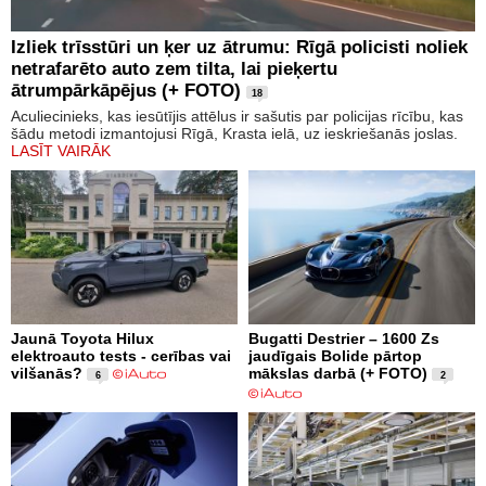
Izliek trīsstūri un ķer uz ātrumu: Rīgā policisti noliek
netrafarēto auto zem tilta, lai pieķertu
ātrumpārkāpējus (+ FOTO)
18
Aculiecinieks, kas iesūtījis attēlus ir sašutis par policijas rīcību, kas
šādu metodi izmantojusi Rīgā, Krasta ielā, uz ieskriešanās joslas.
LASĪT VAIRĀK
Jaunā Toyota Hilux
Bugatti Destrier – 1600 Zs
elektroauto tests - cerības vai
jaudīgais Bolide pārtop
vilšanās?
mākslas darbā (+ FOTO)
6
2