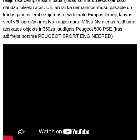
rallijkrosa čempionātā ir padarījušas šo marku iekārojamāku
daudzu cilvēku acīs. Un, arī lai kā nemainītos mūsu pasaule un
kādus jaunus ierobežojumus neizdomātu Eiropas lēmēji, lauvas
sirdī vēl joprojām ir dzīvs kaujas gars. Mūsu šīs dienas raidījuma
apskates objekts ir 360zs jaudīgais Peugeot 508 PSE (kas
atšifrējot nozīmē PEUGEOT SPORT ENGINEERED)