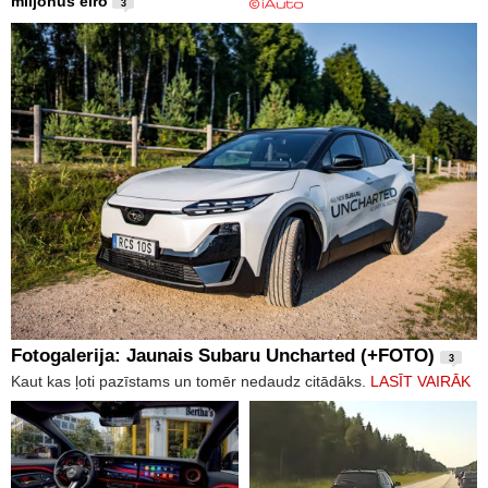
miljonus eiro
3
Fotogalerija: Jaunais Subaru Uncharted (+FOTO)
3
Kaut kas ļoti pazīstams un tomēr nedaudz citādāks.
LASĪT VAIRĀK