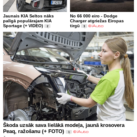
Jaunais KIA Seltos nāks
No 66 000 eiro - Dodge
palīgā populārajam KIA
Charger atgriežas Eiropas
Sportage (+ VIDEO)
tirgū
2
3
Škoda uzsāk sava lielākā modeļa, jaunā krosovera
Peaq, ražošanu (+ FOTO)
1