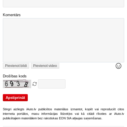
Komentārs
Pievienot bildi
Pievienot video
Drošības kods
Stingri aizliegts iAuto.lv publicētos materiālus izmantot, kopēt vai reproducēt citos
interneta portālos, masu informācijas līdzekļos vai kā citādi rīkoties ar iAuto.lv
publicētajiem materiāliem bez rakstiskas EON SIA atļaujas saņemšanas.