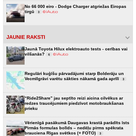
No 66 000 eiro - Dodge Charger atgriežas Eiropas
tirgū
3
JAUNIE RAKSTI
Jaunā Toyota Hilux elektroauto tests - cerības vai
vilšanās?
6
Regulāri kuģīšu pārvadājumi starp Bolderāju un
Vecmīlgrāvi varētu sākties nākamā gada aprīlī
3
“Ride2Share” jau septīto reizi aicina cilvēkus ar
redzes traucējumiem piedzīvot motobraukšanas
prieku
Vērienīgā pasākumā Daugavas krastā parādīts īsts
Pirmās formulas bolīds – nedēļu pirms spēkrata
brauciena Rīgas svētkos (+ FOTO)
3