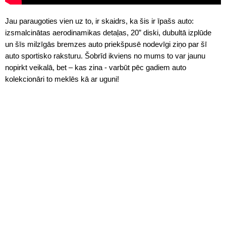
Jau paraugoties vien uz to, ir skaidrs, ka šis ir īpašs auto:
izsmalcinātas aerodinamikas detaļas, 20” diski, dubultā izplūde
un šīs milzīgās bremzes auto priekšpusē nodevīgi ziņo par šī
auto sportisko raksturu. Šobrīd ikviens no mums to var jaunu
nopirkt veikalā, bet – kas zina - varbūt pēc gadiem auto
kolekcionāri to meklēs kā ar uguni!