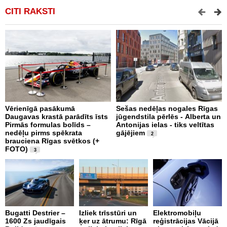
CITI RAKSTI
Vērienīgā pasākumā
Sešas nedēļas nogales Rīgas
B
Daugavas krastā parādīts īsts
jūgendstila pērlēs - Alberta un
s
Pirmās formulas bolīds –
Antonijas ielas - tiks veltītas
nedēļu pirms spēkrata
gājējiem
2
brauciena Rīgas svētkos (+
FOTO)
3
L
Ķ
r
Bugatti Destrier –
Izliek trīsstūri un
Elektromobiļu
V
1600 Zs jaudīgais
ķer uz ātrumu: Rīgā
reģistrācijas Vācijā