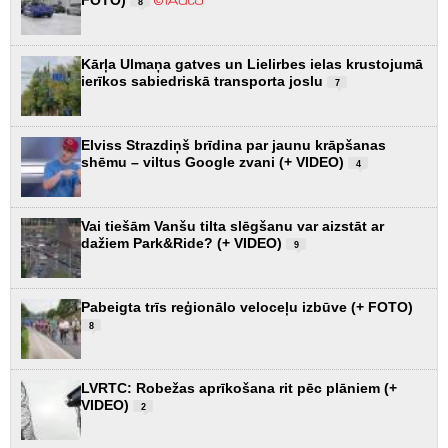
8
Kārļa Ulmaņa gatves un Lielirbes ielas krustojumā
ierīkos sabiedriskā transporta joslu
7
Elviss Strazdiņš brīdina par jaunu krāpšanas
shēmu – viltus Google zvani (+ VIDEO)
4
Vai tiešām Vanšu tilta slēgšanu var aizstāt ar
dažiem Park&Ride? (+ VIDEO)
9
Pabeigta trīs reģionālo veloceļu izbūve (+ FOTO)
8
LVRTC: Robežas aprīkošana rit pēc plāniem (+
VIDEO)
2