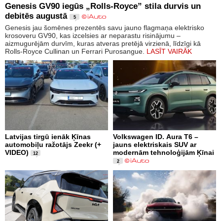
Genesis GV90 iegūs „Rolls-Royce” stila durvis un
debitēs augustā
5
Genesis jau šomēnes prezentēs savu jauno flagmaņa elektrisko
krosoveru GV90, kas izcelsies ar neparastu risinājumu –
aizmugurējām durvīm, kuras atveras pretējā virzienā, līdzīgi kā
Rolls-Royce Cullinan un Ferrari Purosangue.
LASĪT VAIRĀK
Latvijas tirgū ienāk Ķīnas
Volkswagen ID. Aura T6 –
automobiļu ražotājs Zeekr (+
jauns elektriskais SUV ar
VIDEO)
modernām tehnoloģijām Ķīnai
12
2