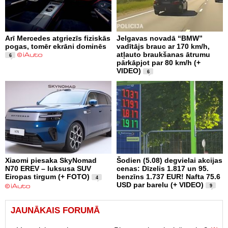
Arī Mercedes atgriezīs fiziskās
Jelgavas novadā “BMW”
pogas, tomēr ekrāni dominēs
vadītājs brauc ar 170 km/h,
atļauto braukšanas ātrumu
6
pārkāpjot par 80 km/h (+
VIDEO)
6
Xiaomi piesaka SkyNomad
Šodien (5.08) degvielai akcijas
N70 EREV – luksusa SUV
cenas: Dīzelis 1.817 un 95.
Eiropas tirgum (+ FOTO)
benzīns 1.737 EUR! Nafta 75.6
4
USD par barelu (+ VIDEO)
9
JAUNĀKAIS FORUMĀ