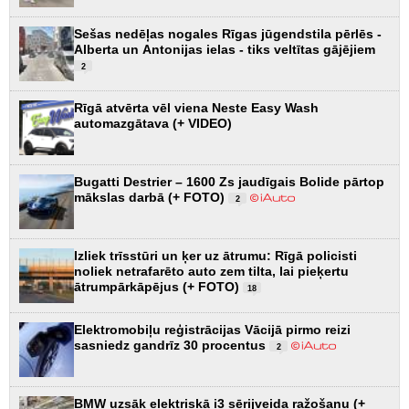
Sešas nedēļas nogales Rīgas jūgendstila pērlēs -
Alberta un Antonijas ielas - tiks veltītas gājējiem
2
Rīgā atvērta vēl viena Neste Easy Wash
automazgātava (+ VIDEO)
Bugatti Destrier – 1600 Zs jaudīgais Bolide pārtop
mākslas darbā (+ FOTO)
2
Izliek trīsstūri un ķer uz ātrumu: Rīgā policisti
noliek netrafarēto auto zem tilta, lai pieķertu
ātrumpārkāpējus (+ FOTO)
18
Elektromobiļu reģistrācijas Vācijā pirmo reizi
sasniedz gandrīz 30 procentus
2
BMW uzsāk elektriskā i3 sērijveida ražošanu (+