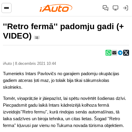
''Retro fermā'' padomju gadi (+
VIDEO)
11
iAuto | 8.decembris 2021 10:44
Tumenieks Intars Pavlovičs no garajiem padomju okupācijas
gadiem atceras ļoti maz, jo tolaik bija tikai sākumskolas
skolnieks.
Tomēr, viņaprāt,tie ir jāiepazīst, lai spētu novērtēt šodienas dzīvi.
Piecpadsmit gadu laikā Intars kādreizējā kolhoza fermā
izveidojis''Retro fermu'', kurā rindojas senās automašīnas, tā
laika sadzīves un biroja tehnika, un citas lietas. Šogad ''Retro
ferma'' kļuvusi par vienu no Tukuma novada tūrisma objektiem.