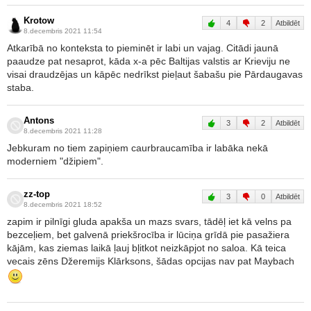
Krotow
4
2
Atbildēt
8.decembris 2021 11:54
Atkarībā no konteksta to pieminēt ir labi un vajag. Citādi jaunā
paaudze pat nesaprot, kāda x-a pēc Baltijas valstis ar Krieviju ne
visai draudzējas un kāpēc nedrīkst pieļaut šabašu pie Pārdaugavas
staba.
Antons
3
2
Atbildēt
8.decembris 2021 11:28
Jebkuram no tiem zapiņiem caurbraucamība ir labāka nekā
moderniem "džipiem".
zz-top
3
0
Atbildēt
8.decembris 2021 18:52
zapim ir pilnīgi gluda apakša un mazs svars, tādēļ iet kā velns pa
bezceļiem, bet galvenā priekšrocība ir lūciņa grīdā pie pasažiera
kājām, kas ziemas laikā ļauj bļitkot neizkāpjot no saloa. Kā teica
vecais zēns Džeremijs Klārksons, šādas opcijas nav pat Maybach