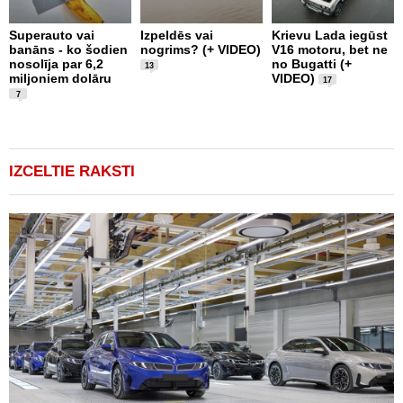
L
1
Superauto vai
Izpeldēs vai
Krievu Lada iegūst
m
banāns - ko šodien
nogrims? (+ VIDEO)
V16 motoru, bet ne
T
nosolīja par 6,2
no Bugatti (+
13
F
miljoniem dolāru
VIDEO)
17
7
IZCELTIE RAKSTI