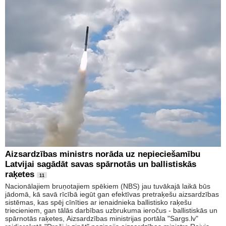
Aizsardzības ministrs norāda uz nepieciešamību
Latvijai sagādāt savas spārnotās un ballistiskās
raķetes
11
Nacionālajiem bruņotajiem spēkiem (NBS) jau tuvākajā laikā būs
jādomā, kā savā rīcībā iegūt gan efektīvas pretraķešu aizsardzības
sistēmas, kas spēj cīnīties ar ienaidnieka ballistisko raķešu
triecieniem, gan tālās darbības uzbrukuma ieročus - ballistiskās un
spārnotās raķetes, Aizsardzības ministrijas portāla "Sargs.lv"