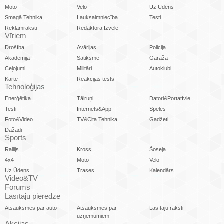
Moto
Velo
Uz Ūdens
Smagā Tehnika
Lauksaimniecība
Testi
Reklāmraksti
Redaktora Izvēle
Vīriem
Drošība
Avārijas
Policija
Akadēmija
Satiksme
Garāžā
Ceļojumi
Militāri
Autoklubi
Karte
Reakcijas tests
Tehnoloģijas
Enerģētika
Tālruņi
Datori&Portatīvie
Testi
Internets&App
Spēles
Foto&Video
TV&Cita Tehnika
Gadžeti
Dažādi
Sports
Rallijs
Kross
Šoseja
4x4
Moto
Velo
Uz Ūdens
Trases
Kalendārs
Video&TV
Forums
Lasītāju pieredze
Atsauksmes par auto
Atsauksmes par
Lasītāju raksti
uzņēmumiem
Akcijas