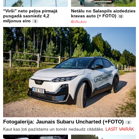
“Virši” neto peļņa pirmajā
Netālu no Salaspils aizdedzies
pusgadā sasniedz 4,2
kravas auto (+ FOTO)
12
miljonus eiro
3
Fotogalerija: Jaunais Subaru Uncharted (+FOTO)
3
Kaut kas ļoti pazīstams un tomēr nedaudz citādāks.
LASĪT VAIRĀK