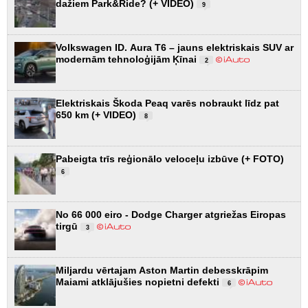
dažiem Park&Ride? (+ VIDEO)
9
Volkswagen ID. Aura T6 – jauns elektriskais SUV ar
modernām tehnoloģijām Ķīnai
2
Elektriskais Škoda Peaq varēs nobraukt līdz pat
650 km (+ VIDEO)
8
Pabeigta trīs reģionālo veloceļu izbūve (+ FOTO)
6
No 66 000 eiro - Dodge Charger atgriežas Eiropas
tirgū
3
Miljardu vērtajam Aston Martin debesskrāpim
Maiami atklājušies nopietni defekti
6