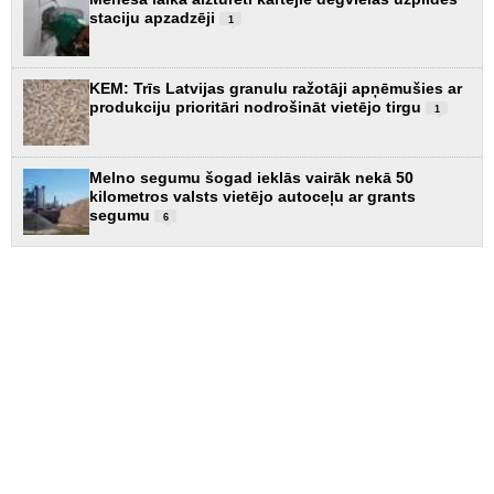
staciju apzadzēji
1
KEM: Trīs Latvijas granulu ražotāji apņēmušies ar
produkciju prioritāri nodrošināt vietējo tirgu
1
Melno segumu šogad ieklās vairāk nekā 50
kilometros valsts vietējo autoceļu ar grants
segumu
6