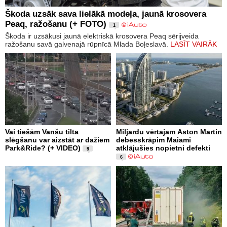
Škoda uzsāk sava lielākā modeļa, jaunā krosovera
Peaq, ražošanu (+ FOTO)
1
Škoda ir uzsākusi jaunā elektriskā krosovera Peaq sērijveida
ražošanu savā galvenajā rūpnīcā Mlada Boļeslavā.
LASĪT VAIRĀK
Vai tiešām Vanšu tilta
Miljardu vērtajam Aston Martin
slēgšanu var aizstāt ar dažiem
debesskrāpim Maiami
Park&Ride? (+ VIDEO)
atklājušies nopietni defekti
9
6