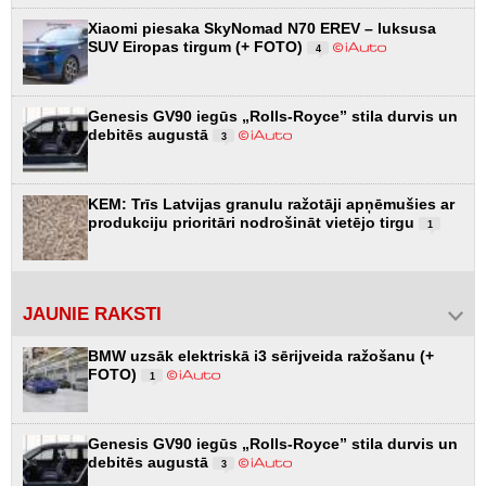
Xiaomi piesaka SkyNomad N70 EREV – luksusa
SUV Eiropas tirgum (+ FOTO)
4
Genesis GV90 iegūs „Rolls-Royce” stila durvis un
debitēs augustā
3
KEM: Trīs Latvijas granulu ražotāji apņēmušies ar
produkciju prioritāri nodrošināt vietējo tirgu
1
JAUNIE RAKSTI
BMW uzsāk elektriskā i3 sērijveida ražošanu (+
FOTO)
1
Genesis GV90 iegūs „Rolls-Royce” stila durvis un
debitēs augustā
3