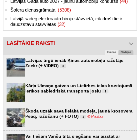
Latvijas Gada auto 2027 - jaunu automobiļu konkurss
(44)
Šofera dienasgrāmata.
(5308)
Latvijā sadeg elektroauto biroja stāvvietā, cik droši tie ir
daudzstāvu stāvvietās
(32)
LASĪTĀKIE RAKSTI
Dienas
Nedēļas
Latvijas tirgū ienāk Ķīnas automobiļu ražotājs
Zeekr (+ VIDEO)
6
Kārļa Ulmaņa gatves un Lielirbes ielas krustojumā
ierīkos sabiedriskā transporta joslu
7
Škoda uzsāk sava lielākā modeļa, jaunā krosovera
Peaq, ražošanu (+ FOTO)
1
Vai tiešām Vanšu tilta slēgšanu var aizstāt ar