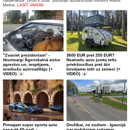
raidierakstā "Droši ir zināt" paziņojis aizsardzības ministrs Raivis
Melnis.
LASĪT VAIRĀK
"Zvaniet prezidentam" -
3600 EUR pret 255 EUR?
likumsargi Āgenskalnā aiztur
Neatradu auto jumta telts
agresīvu un, iespējams,
priekšrocības pret ātri
iereibušu autovadītāju (+
būvējamo telti uz zemes! (+
VIDEO)
VIDEO)
3
8
Pirmajam super sporta auto
Drošībai, ne sodiem - Igaunijā
pasaulē 60 gadi –
par mobilajiem radariem