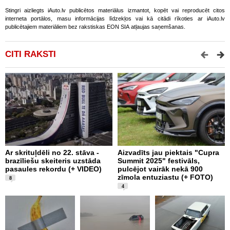
Stingri aizliegts iAuto.lv publicētos materiālus izmantot, kopēt vai reproducēt citos
interneta portālos, masu informācijas līdzekļos vai kā citādi rīkoties ar iAuto.lv
publicētajiem materiāliem bez rakstiskas EON SIA atļaujas saņemšanas.
CITI RAKSTI
Ar skrituļdēli no 22. stāva -
Aizvadīts jau piektais "Cupra
K
brazīliešu skeiteris uzstāda
Summit 2025" festivāls,
e
pasaules rekordu (+ VIDEO)
pulcējot vairāk nekā 900
“
zīmola entuziastu (+ FOTO)
F
8
4