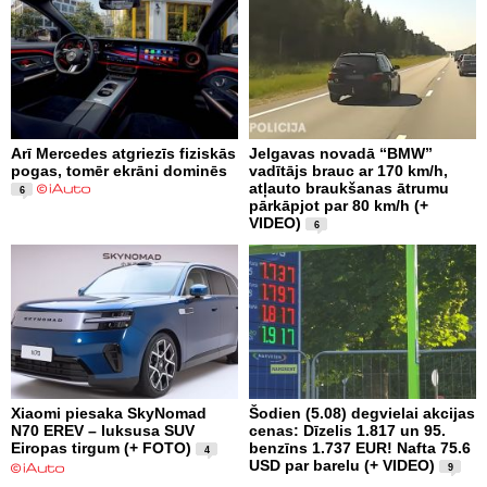
Arī Mercedes atgriezīs fiziskās
Jelgavas novadā “BMW”
pogas, tomēr ekrāni dominēs
vadītājs brauc ar 170 km/h,
atļauto braukšanas ātrumu
6
pārkāpjot par 80 km/h (+
VIDEO)
6
Xiaomi piesaka SkyNomad
Šodien (5.08) degvielai akcijas
N70 EREV – luksusa SUV
cenas: Dīzelis 1.817 un 95.
Eiropas tirgum (+ FOTO)
benzīns 1.737 EUR! Nafta 75.6
4
USD par barelu (+ VIDEO)
9