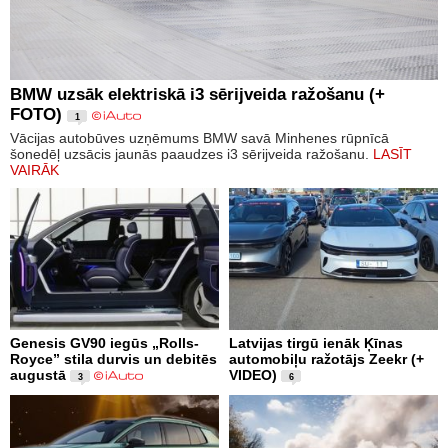
BMW uzsāk elektriskā i3 sērijveida ražošanu (+
FOTO)
1
Vācijas autobūves uzņēmums BMW savā Minhenes rūpnīcā
šonedēļ uzsācis jaunās paaudzes i3 sērijveida ražošanu.
LASĪT
VAIRĀK
Genesis GV90 iegūs „Rolls-
Latvijas tirgū ienāk Ķīnas
Royce” stila durvis un debitēs
automobiļu ražotājs Zeekr (+
augustā
VIDEO)
3
6