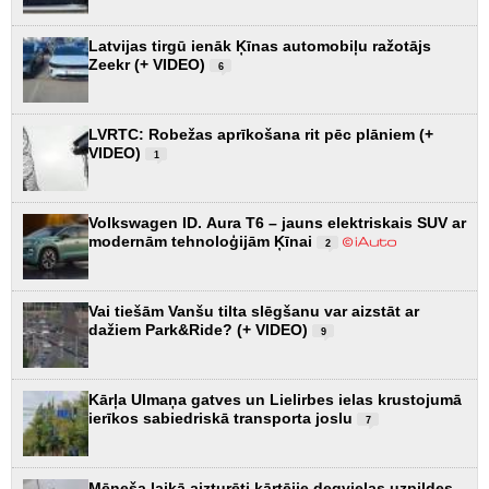
Latvijas tirgū ienāk Ķīnas automobiļu ražotājs
Zeekr (+ VIDEO)
6
LVRTC: Robežas aprīkošana rit pēc plāniem (+
VIDEO)
1
Volkswagen ID. Aura T6 – jauns elektriskais SUV ar
modernām tehnoloģijām Ķīnai
2
Vai tiešām Vanšu tilta slēgšanu var aizstāt ar
dažiem Park&Ride? (+ VIDEO)
9
Kārļa Ulmaņa gatves un Lielirbes ielas krustojumā
ierīkos sabiedriskā transporta joslu
7
Mēneša laikā aizturēti kārtējie degvielas uzpildes