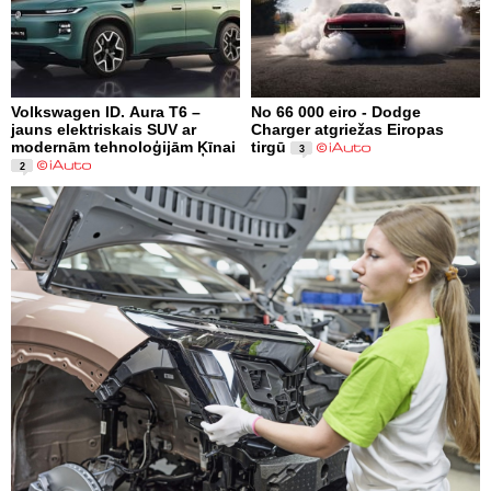
Volkswagen ID. Aura T6 –
No 66 000 eiro - Dodge
jauns elektriskais SUV ar
Charger atgriežas Eiropas
modernām tehnoloģijām Ķīnai
tirgū
3
2