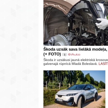
Škoda uzsāk sava lielākā modeļa,
(+ FOTO)
1
Škoda ir uzsākusi jaunā elektriskā krosov
galvenajā rūpnīcā Mladā Boleslavā.
LASĪT