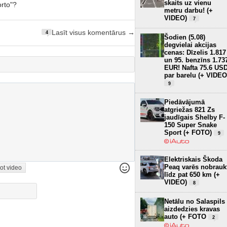
skaits uz vienu
orto"?
metru darbu! (+
VIDEO)
7
Lasīt visus komentārus →
4
Šodien (5.08)
degvielai akcijas
cenas: Dīzelis 1.817
un 95. benzīns 1.73
EUR! Nafta 75.6 US
par barelu (+ VIDEO
9
Piedāvājumā
atgriežas 821 Zs
jaudīgais Shelby F-
150 Super Snake
Sport (+ FOTO)
9
Elektriskais Škoda
Peaq varēs nobrauk
ot video
līdz pat 650 km (+
VIDEO)
8
Netālu no Salaspils
aizdedzies kravas
auto (+ FOTO
2