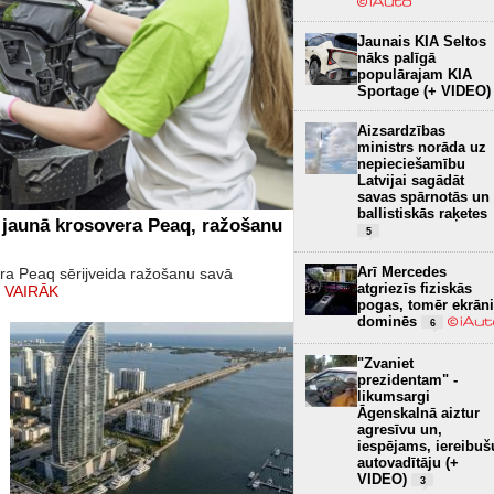
Jaunais KIA Seltos
nāks palīgā
populārajam KIA
Sportage (+ VIDEO)
Aizsardzības
ministrs norāda uz
nepieciešamību
Latvijai sagādāt
savas spārnotās un
ballistiskās raķetes
 jaunā krosovera Peaq, ražošanu
5
Arī Mercedes
era Peaq sērijveida ražošanu savā
atgriezīs fiziskās
 VAIRĀK
pogas, tomēr ekrāni
dominēs
6
"Zvaniet
prezidentam" -
likumsargi
Āgenskalnā aiztur
agresīvu un,
iespējams, iereibuš
autovadītāju (+
VIDEO)
3