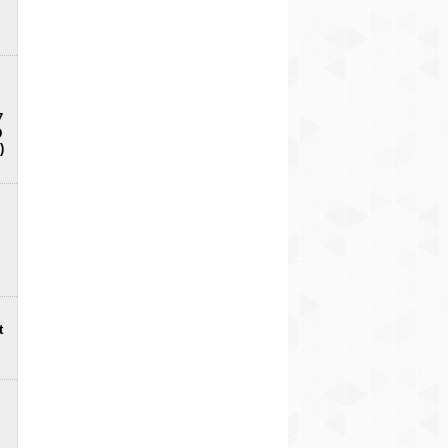
7
D
)
t