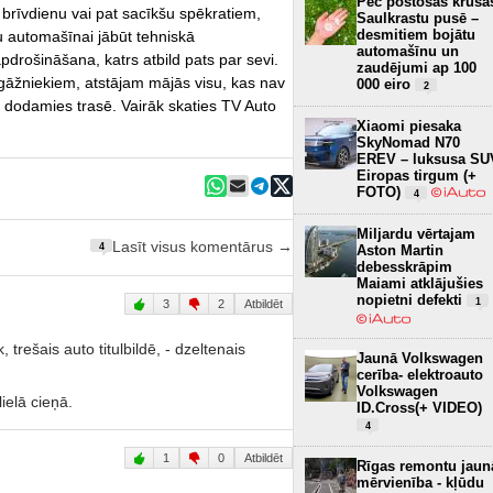
Pēc postošās krusa
 brīvdienu vai pat sacīkšu spēkratiem,
Saulkrastu pusē –
desmitiem bojātu
u automašīnai jābūt tehniskā
automašīnu un
drošināšana, katrs atbild pats par sevi.
zaudējumi ap 100
āžniekiem, atstājam mājās visu, kas nav
000 eiro
2
n dodamies trasē. Vairāk skaties TV Auto
Xiaomi piesaka
SkyNomad N70
EREV – luksusa SU
Eiropas tirgum (+
FOTO)
4
Miljardu vērtajam
Lasīt visus komentārus →
4
Aston Martin
debesskrāpim
Maiami atklājušies
nopietni defekti
1
3
2
Atbildēt
, trešais auto titulbildē, - dzeltenais
Jaunā Volkswagen
cerība- elektroauto
Volkswagen
 lielā cieņā.
ID.Cross(+ VIDEO)
4
1
0
Atbildēt
Rīgas remontu jaun
mērvienība - kļūdu