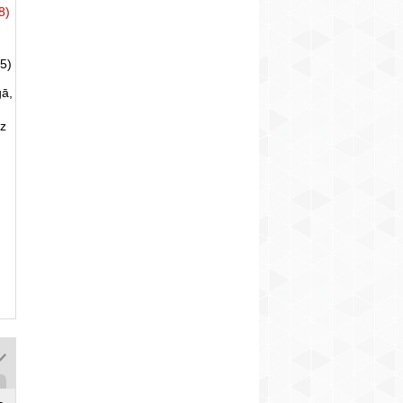
8)
5)
gā,
uz