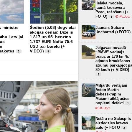
lielākā modeļa,
jaunā krosovera
Peaq, ražošanu (+
FOTO)
1
Šogad Valsts policijā
s ministrs
Šodien (5.08) degvielai
fiksēti pieci
Jaunais Subaru
akcijas cenas: Dīzelis
disciplinārpārkāpumi
Uncharted (+FOTO)
ību Latvijai
1.817 un 95. benzīns
alkohola reibumā
1
vas
1.737 EUR! Nafta 75.6
un
USD par barelu (+
Jelgavas novadā
 raķetes
VIDEO)
“BMW” vadītājs
5
9
brauc ar 170 km/h,
atļauto braukšanas
ātrumu pārkāpjot pa
80 km/h (+ VIDEO)
3
Miljardu vērtajam
Aston Martin
debesskrāpim
Maiami atklājušies
nopietni defekti
1
Netālu no Salaspils
aizdedzies kravas
auto (+ FOTO
2