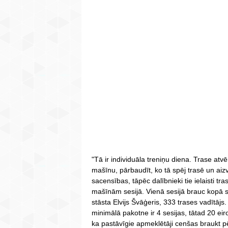
"Tā ir individuāla treniņu diena. Trase atv
mašīnu, pārbaudīt, ko tā spēj trasē un aiz
sacensības, tāpēc dalībnieki tie ielaisti 
mašīnām sesijā. Vienā sesijā brauc kopā s
stāsta Elvijs Švāģeris, 333 trases vadītājs. 
minimālā pakotne ir 4 sesijas, tātad 20 ei
ka pastāvīgie apmeklētāji cenšas braukt pē