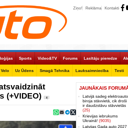
Ziņo!
Reklāma
Kontakti
loģijas
Sports
Video&TV
Forums
Lasītāju pieredze
Ak
Velo
Uz Ūdens
Smagā Tehnika
Lauksaimniecība
Testi
 atsvaidzināt
JAUNĀKAIS FORUM
s (+VIDEO)
Latvijā sadeg elektroauto
4
biroja stāvvietā, cik droši 
ir daudzstāvu stāvvietās
(25)
Krievijas iebrukums
Ukrainā!
(9035)
Latvijas Gada auto 2027 