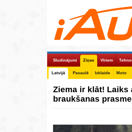
Sludinājumi
Ziņas
Vīriem
Tehno
Latvijā
Pasaulē
Izklaide
Moto
Ziema ir klāt! Laiks
braukšanas prasme