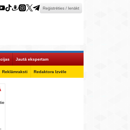
Reģistrēties / Ienākt
cijas
Jautā ekspertam
Reklāmraksti
Redaktora Izvēle
Ā
tie
-