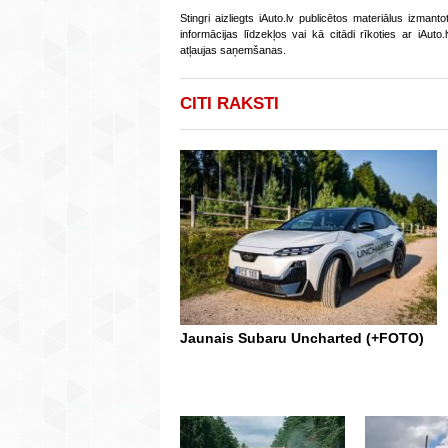
Stingri aizliegts iAuto.lv publicētos materiālus izmant
informācijas līdzekļos vai kā citādi rīkoties ar iAut
atļaujas saņemšanas.
CITI RAKSTI
Jaunais Subaru Uncharted (+FOTO)