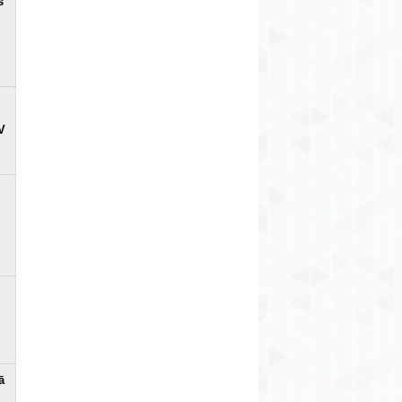
s
V
ā