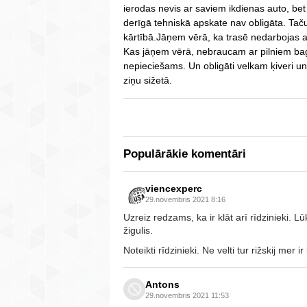
ierodas nevis ar saviem ikdienas auto, bet
derīgā tehniskā apskate nav obligāta. Tač
kārtībā.Jāņem vērā, ka trasē nedarbojas ap
Kas jāņem vērā, nebraucam ar pilniem bag
nepieciešams. Un obligāti velkam ķiveri u
ziņu sižetā.
Populārākie komentāri
viencexperc
29.novembris 2021 8:16
Uzreiz redzams, ka ir klāt arī rīdzinieki. Lūk
žigulis.
Noteikti rīdzinieki. Ne velti tur rižskij mer ir
Antons
29.novembris 2021 11:53