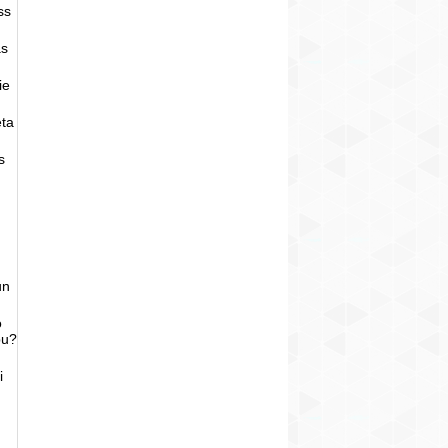
ss
as
ie
eta
s
un
o
bu?
i