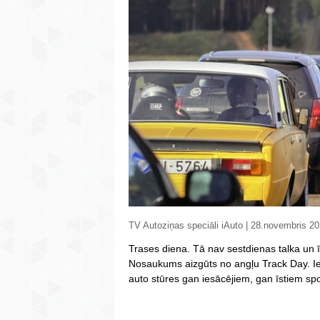
TV Autoziņas speciāli iAuto | 28.novembris 2
Trases diena. Tā nav sestdienas talka un 
Nosaukums aizgūts no angļu Track Day. Ies
auto stūres gan iesācējiem, gan īstiem spo