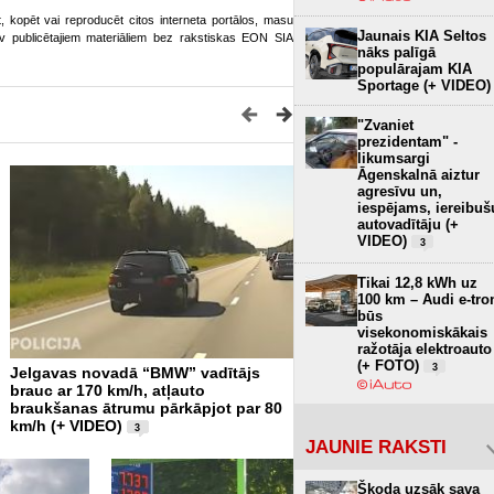
ot, kopēt vai reproducēt citos interneta portālos, masu
Jaunais KIA Seltos
o.lv publicētajiem materiāliem bez rakstiskas EON SIA
nāks palīgā
populārajam KIA
Sportage (+ VIDEO)
"Zvaniet
prezidentam" -
likumsargi
Āgenskalnā aiztur
agresīvu un,
iespējams, iereibuš
autovadītāju (+
VIDEO)
3
Tikai 12,8 kWh uz
100 km – Audi e-tro
būs
visekonomiskākais
ražotāja elektroauto
(+ FOTO)
3
Jelgavas novadā “BMW” vadītājs
Rīgas remontu jaunā mērvi
brauc ar 170 km/h, atļauto
kļūdu skaits uz vienu metr
braukšanas ātrumu pārkāpjot par 80
VIDEO)
7
km/h (+ VIDEO)
3
JAUNIE RAKSTI
Škoda uzsāk sava