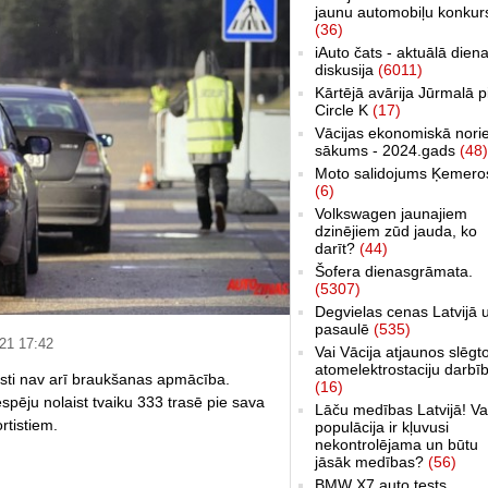
jaunu automobiļu konkur
(36)
iAuto čats - aktuālā dien
diskusija
(6011)
Kārtējā avārija Jūrmalā p
Circle K
(17)
Vācijas ekonomiskā nori
sākums - 2024.gads
(48)
Moto salidojums Ķemero
(6)
Volkswagen jaunajiem
dzinējiem zūd jauda, ko
darīt?
(44)
Šofera dienasgrāmata.
(5307)
Degvielas cenas Latvijā 
pasaulē
(535)
021 17:42
Vai Vācija atjaunos slēgt
atomelektrostaciju darbī
īsti nav arī braukšanas apmācība.
(16)
pēju nolaist tvaiku 333 trasē pie sava
Lāču medības Latvijā! Va
rtistiem.
populācija ir kļuvusi
nekontrolējama un būtu
jāsāk medības?
(56)
BMW X7 auto tests,