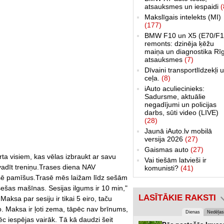
atsauksmes un iespaidi
(
Makslīgais intelekts (MI)
(177)
BMW F10 un X5 (E70/F1
remonts: dzinēja ķēžu
maiņa un diagnostika Rī
atsauksmes
(7)
Dīvaini transportlīdzekļi 
ceļa.
(8)
iAuto aculiecinieks:
Sadursme, aktuālie
negadījumi un policijas
darbs, sūti video (LIVE)
(28)
Jaunā iAuto.lv mobilā
versija 2026
(27)
Gaismas auto
(27)
ērta visiem, kas vēlas izbraukt ar savu
Vai tiešām latvieši ir
vadīt treniņu.Trases diena NAV
komunisti?
(41)
trasē pamīšus.Trasē mēs laižam līdz sešām
ešas mašīnas. Sesijas ilgums ir 10 min,"
LASĪTĀKIE RAKSTI
Maksa par sesiju ir tikai 5 eiro, taču
ro. Maksa ir ļoti zema, tāpēc nav brīnums,
Dienas
Nedēļas
c iespējas vairāk. Tā kā daudzi šeit