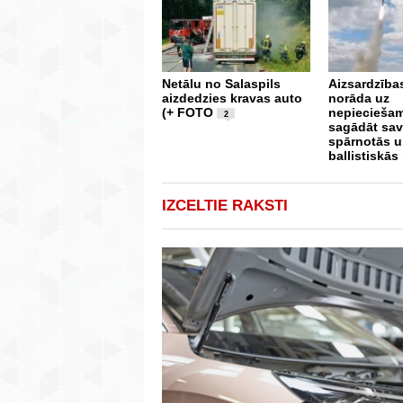
Netālu no Salaspils
Aizsardzība
aizdedzies kravas auto
norāda uz
(+ FOTO
nepieciešam
2
sagādāt sa
spārnotās 
ballistiskās
IZCELTIE RAKSTI