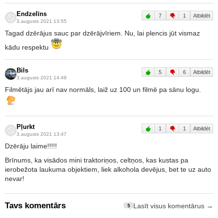
Endzelīns
7
1
Atbildēt
3.augusts 2021 13:55
Tagad dzērājus sauc par dzērājvīriem. Nu, lai plencis jūt vismaz
kādu respektu
Bils
5
6
Atbildēt
3.augusts 2021 14:49
Filmētājs jau arī nav normāls, laiž uz 100 un filmē pa sānu logu.
Pļurkt
1
1
Atbildēt
3.augusts 2021 13:47
Dzērāju laime!!!!!
Brīnums, ka visādos mini traktoriņos, celtņos, kas kustas pa
ierobežota laukuma objektiem, liek alkohola devējus, bet te uz auto
nevar!
Tavs komentārs
Lasīt visus komentārus →
5