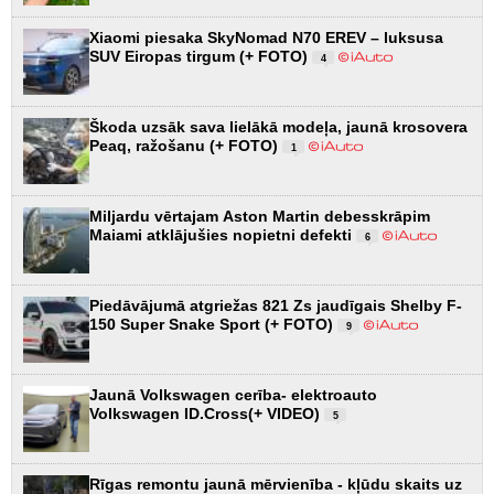
Xiaomi piesaka SkyNomad N70 EREV – luksusa
SUV Eiropas tirgum (+ FOTO)
4
Škoda uzsāk sava lielākā modeļa, jaunā krosovera
Peaq, ražošanu (+ FOTO)
1
Miljardu vērtajam Aston Martin debesskrāpim
Maiami atklājušies nopietni defekti
6
Piedāvājumā atgriežas 821 Zs jaudīgais Shelby F-
150 Super Snake Sport (+ FOTO)
9
Jaunā Volkswagen cerība- elektroauto
Volkswagen ID.Cross(+ VIDEO)
5
Rīgas remontu jaunā mērvienība - kļūdu skaits uz