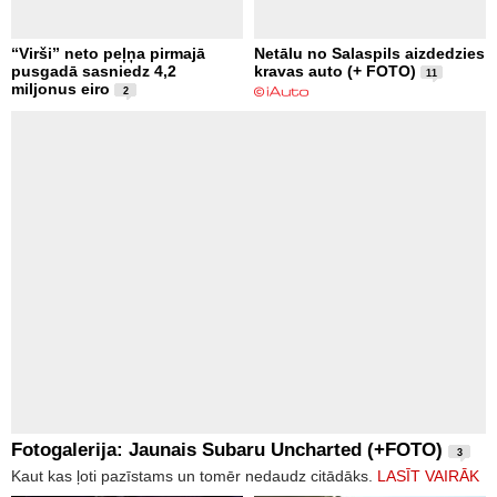
“Virši” neto peļņa pirmajā
Netālu no Salaspils aizdedzies
pusgadā sasniedz 4,2
kravas auto (+ FOTO)
11
miljonus eiro
2
Fotogalerija: Jaunais Subaru Uncharted (+FOTO)
3
Kaut kas ļoti pazīstams un tomēr nedaudz citādāks.
LASĪT VAIRĀK