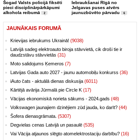
Šogad Valsts policijā fiksēti
Iebraukšanai Rīgā no
pieci disciplinārpārkāpumi
Jelgavas puses atvērs
alkohola reibumā
jaunuzbūvēto pārvadu
2
6
JAUNĀKAIS FORUMĀ
Krievijas iebrukums Ukrainā!
(9038)
Latvijā sadeg elektroauto biroja stāvvietā, cik droši tie ir
daudzstāvu stāvvietās
(31)
Moto salidojums Ķemeros
(7)
Latvijas Gada auto 2027 - jaunu automobiļu konkurss
(36)
iAuto čats - aktuālā dienas diskusija
(6011)
Kārtējā avārija Jūrmalā pie Circle K
(17)
Vācijas ekonomiskā norieta sākums - 2024.gads
(48)
Volkswagen jaunajiem dzinējiem zūd jauda, ko darīt?
(44)
Šofera dienasgrāmata.
(5307)
Degvielas cenas Latvijā un pasaulē
(535)
Vai Vācija atjaunos slēgto atomelektrostaciju darbību?
(16)