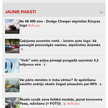
JAUNIE RAKSTI
No 66 000 eiro - Dodge Charger atgriežas Eiropas
tirgū
Ceļojuma suvenīru vietā – izsists auto logs: kā
pasargāt personīgās mantas, atpūšoties ārzemēs
1
“Virši” neto peļņa pirmajā pusgadā sasniedz 4,2
miljonus eiro
2
Vai pāris minūtes ir riska vērtas? Ar apdzīšanu
saistīto avāriju skaits šogad pieaudzis par 66%
6
Škoda uzsāk sava lielākā modeļa, jaunā krosovera
Peaq, ražošanu (+ FOTO)
1