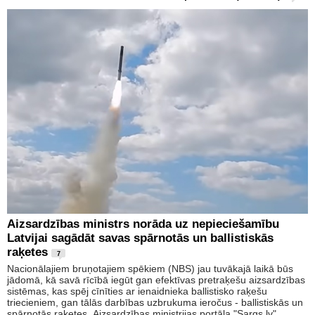
Aizsardzības ministrs norāda uz nepieciešamību
Latvijai sagādāt savas spārnotās un ballistiskās
raķetes
7
Nacionālajiem bruņotajiem spēkiem (NBS) jau tuvākajā laikā būs
jādomā, kā savā rīcībā iegūt gan efektīvas pretraķešu aizsardzības
sistēmas, kas spēj cīnīties ar ienaidnieka ballistisko raķešu
triecieniem, gan tālās darbības uzbrukuma ieročus - ballistiskās un
spārnotās raķetes, Aizsardzības ministrijas portāla "Sargs.lv"