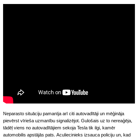
Neparasto situāciju pamanīja arī citi autovadītāji un mēģināja
pievērst vīrieša uzmanību signalizējot. Gulošais uz to nereaģēja,
tādēļ viens no autovadītājiem sekoja Tesla tik ilgi, kamēr
automobilis apstājās pats. Aculiecinieks izsauca policiju un, kad