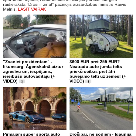
raidierakstā "Droši ir zināt" paziņojis aizsardzības ministrs Raivis
Melnis.
LASĪT VAIRĀK
"Zvaniet prezidentam" -
3600 EUR pret 255 EUR?
likumsargi Āgenskalnā aiztur
Neatradu auto jumta telts
agresīvu un, iespējams,
priekšrocības pret ātri
iereibušu autovadītāju (+
būvējamo telti uz zemes! (+
VIDEO)
VIDEO)
3
8
Pirmajam super sporta auto
Drošībai, ne sodiem - Igaunijā