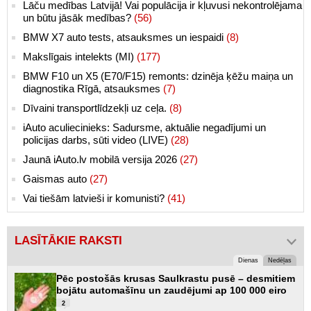
Lāču medības Latvijā! Vai populācija ir kļuvusi nekontrolējama
un būtu jāsāk medības?
(56)
BMW X7 auto tests, atsauksmes un iespaidi
(8)
Makslīgais intelekts (MI)
(177)
BMW F10 un X5 (E70/F15) remonts: dzinēja ķēžu maiņa un
diagnostika Rīgā, atsauksmes
(7)
Dīvaini transportlīdzekļi uz ceļa.
(8)
iAuto aculiecinieks: Sadursme, aktuālie negadījumi un
policijas darbs, sūti video (LIVE)
(28)
Jaunā iAuto.lv mobilā versija 2026
(27)
Gaismas auto
(27)
Vai tiešām latvieši ir komunisti?
(41)
LASĪTĀKIE RAKSTI
Dienas
Nedēļas
Pēc postošās krusas Saulkrastu pusē – desmitiem
bojātu automašīnu un zaudējumi ap 100 000 eiro
2