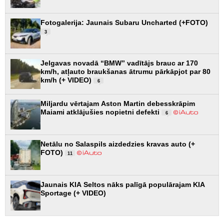
Fotogalerija: Jaunais Subaru Uncharted (+FOTO)
3
Jelgavas novadā “BMW” vadītājs brauc ar 170
km/h, atļauto braukšanas ātrumu pārkāpjot par 80
km/h (+ VIDEO)
6
Miljardu vērtajam Aston Martin debesskrāpim
Maiami atklājušies nopietni defekti
6
Netālu no Salaspils aizdedzies kravas auto (+
FOTO)
11
Jaunais KIA Seltos nāks palīgā populārajam KIA
Sportage (+ VIDEO)