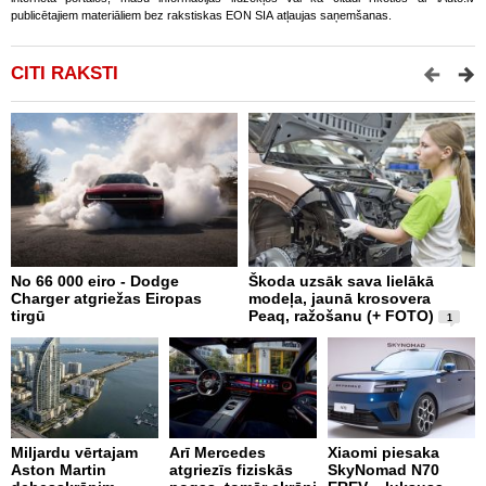
publicētajiem materiāliem bez rakstiskas EON SIA atļaujas saņemšanas.
CITI RAKSTI
No 66 000 eiro - Dodge
Škoda uzsāk sava lielākā
2
Charger atgriežas Eiropas
modeļa, jaunā krosovera
K
tirgū
Peaq, ražošanu (+ FOTO)
B
1
p
Miljardu vērtajam
Arī Mercedes
Xiaomi piesaka
Aston Martin
atgriezīs fiziskās
SkyNomad N70
P