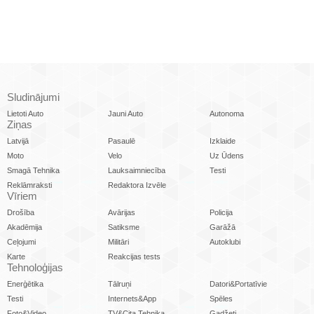
Sludinājumi
Lietoti Auto
Jauni Auto
Autonoma
Ziņas
Latvijā
Pasaulē
Izklaide
Moto
Velo
Uz Ūdens
Smagā Tehnika
Lauksaimniecība
Testi
Reklāmraksti
Redaktora Izvēle
Vīriem
Drošība
Avārijas
Policija
Akadēmija
Satiksme
Garāžā
Ceļojumi
Militāri
Autoklubi
Karte
Reakcijas tests
Tehnoloģijas
Enerģētika
Tālruņi
Datori&Portatīvie
Testi
Internets&App
Spēles
Foto&Video
TV&Cita Tehnika
Gadžeti