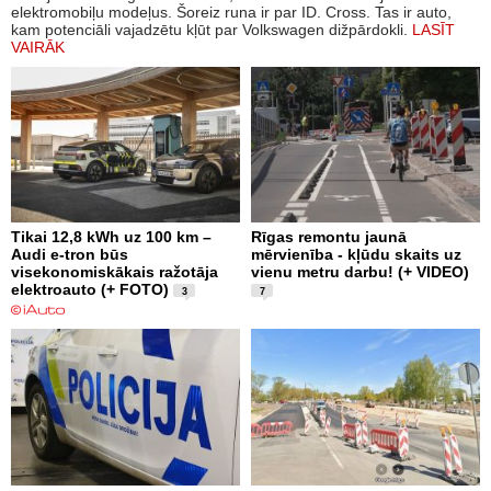
elektromobiļu modeļus. Šoreiz runa ir par ID. Cross. Tas ir auto,
kam potenciāli vajadzētu kļūt par Volkswagen dižpārdokli.
LASĪT
VAIRĀK
Tikai 12,8 kWh uz 100 km –
Rīgas remontu jaunā
Audi e-tron būs
mērvienība - kļūdu skaits uz
visekonomiskākais ražotāja
vienu metru darbu! (+ VIDEO)
elektroauto (+ FOTO)
3
7