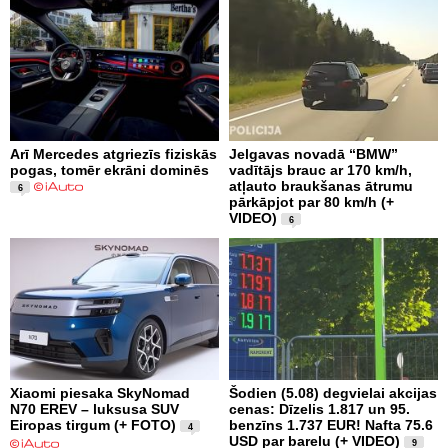
Arī Mercedes atgriezīs fiziskās
Jelgavas novadā “BMW”
pogas, tomēr ekrāni dominēs
vadītājs brauc ar 170 km/h,
atļauto braukšanas ātrumu
6
pārkāpjot par 80 km/h (+
VIDEO)
6
Xiaomi piesaka SkyNomad
Šodien (5.08) degvielai akcijas
N70 EREV – luksusa SUV
cenas: Dīzelis 1.817 un 95.
Eiropas tirgum (+ FOTO)
benzīns 1.737 EUR! Nafta 75.6
4
USD par barelu (+ VIDEO)
9