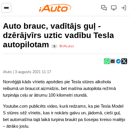
Auto brauc, vadītājs guļ -
dzērājvīrs uztic vadību Tesla
autopilotam
5
iAuto | 3.augusts 2021 11:17
Norvēģijā kāds vīrietis apsēdies pie Tesla stūres alkohola
reibumā un braucot aizmidzis, bet mašīna autopilota režīmā
turpināja ceļu ar ātrumu 100 kilometri stundā.
Youtube.com publicēts video, kurā redzams, ka pie Tesla Model
S stūres sēž vīrietis, kas ir nokāris galvu un, jādomā, cieši guļ,
bet automašīna tajā laikā turpina braukt pa šosejas kreiso malējo
– ātrāko joslu.