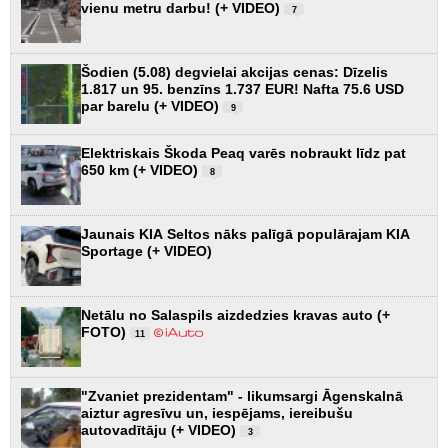
vienu metru darbu! (+ VIDEO)
7
Šodien (5.08) degvielai akcijas cenas: Dīzelis
1.817 un 95. benzīns 1.737 EUR! Nafta 75.6 USD
par barelu (+ VIDEO)
9
Elektriskais Škoda Peaq varēs nobraukt līdz pat
650 km (+ VIDEO)
8
Jaunais KIA Seltos nāks palīgā populārajam KIA
Sportage (+ VIDEO)
Netālu no Salaspils aizdedzies kravas auto (+
FOTO)
11
"Zvaniet prezidentam" - likumsargi Āgenskalnā
aiztur agresīvu un, iespējams, iereibušu
autovadītāju (+ VIDEO)
3