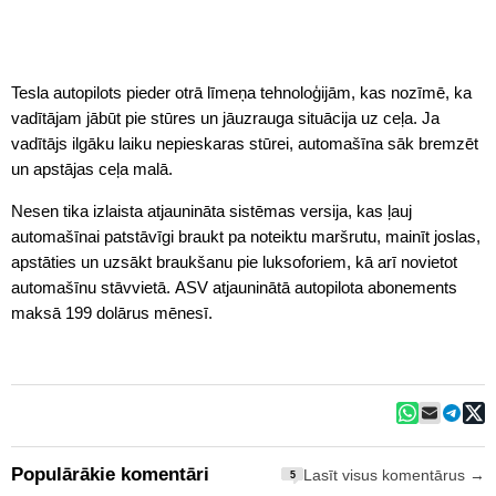
Tesla autopilots pieder otrā līmeņa tehnoloģijām, kas nozīmē, ka
vadītājam jābūt pie stūres un jāuzrauga situācija uz ceļa. Ja
vadītājs ilgāku laiku nepieskaras stūrei, automašīna sāk bremzēt
un apstājas ceļa malā.
Nesen tika izlaista atjaunināta sistēmas versija, kas ļauj
automašīnai patstāvīgi braukt pa noteiktu maršrutu, mainīt joslas,
apstāties un uzsākt braukšanu pie luksoforiem, kā arī novietot
automašīnu stāvvietā. ASV atjauninātā autopilota abonements
maksā 199 dolārus mēnesī.
Populārākie komentāri
Lasīt visus komentārus →
5