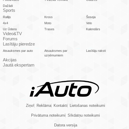
Dažādi
Sports
Rallijs
Kross
Šoseja
4x4
Moto
Velo
Uz Ūdens
Trases
Kalendārs
Video&TV
Forums
Lasītāju pieredze
Atsauksmes par auto
Atsauksmes par
Lasītāju raksti
uzņēmumiem
Akcijas
Jautā ekspertam
Ziņo!
Reklāma
Kontakti
Lietošanas noteikumi
Privātuma noteikumi
Sīkdatņu noteikumi
Datora versija