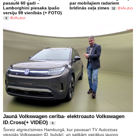
pasaulē 60 gadi –
par mobilajiem radariem
Lamborghini piesaka īpašo
brīdinās ceļa zimes
12
versiju 99 vienībās (+ FOTO)
3
Jaunā Volkswagen cerība- elektroauto Volkswagen
ID.Cross(+ VIDEO)
5
Šoreiz atgriezīsimies Hamburgā, kur pavasarī TV Autoziņas
viesojās Volkswagen ID. bulvārī, un satikām vairākus jaunos