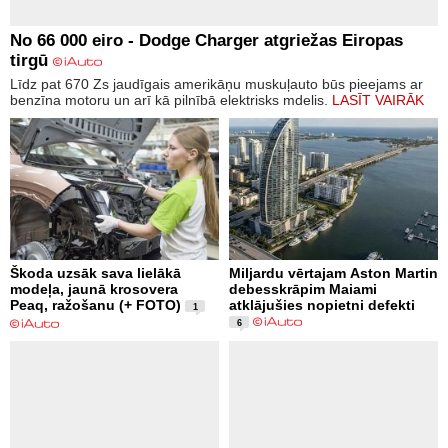
No 66 000 eiro - Dodge Charger atgriežas Eiropas
tirgū
Līdz pat 670 Zs jaudīgais amerikāņu muskuļauto būs pieejams ar
benzīna motoru un arī kā pilnībā elektrisks mdelis.
LASĪT VAIRĀK
Škoda uzsāk sava lielākā
Miljardu vērtajam Aston Martin
modeļa, jaunā krosovera
debesskrāpim Maiami
Peaq, ražošanu (+ FOTO)
atklājušies nopietni defekti
1
6