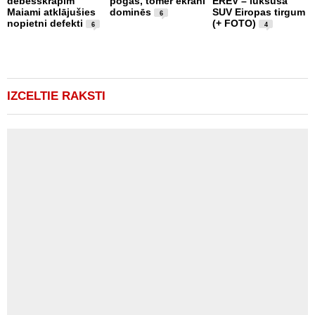
debesskrāpim
pogas, tomēr ekrāni
EREV – luksusa
s
Maiami atklājušies
dominēs
SUV Eiropas tirgum
p
6
nopietni defekti
(+ FOTO)
L
6
4
p
v
(
IZCELTIE RAKSTI