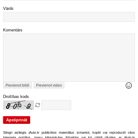
Vārds
Komentārs
Pievienot bildi
Pievienot video
Drošības kods
Stingri aizliegts iAuto.lv publicētos materiālus izmantot, kopēt vai reproducēt citos
interneta portālos, masu informācijas līdzekļos vai kā citādi rīkoties ar iAuto.lv